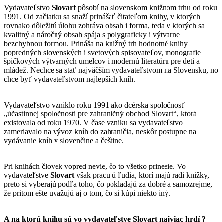
Vydavateľstvo
Slovart
pôsobí na slovenskom knižnom trhu od roku
1991. Od začiatku sa snaží prinášať čitateľom knihy, v ktorých
rovnako dôležitú úlohu zohráva obsah i forma, teda v ktorých sa
kvalitný a náročný obsah spája s polygraficky i výtvarne
bezchybnou formou. Prináša na knižný trh hodnotné knihy
popredných slovenských i svetových spisovateľov, monografie
špičkových výtvarných umelcov i modernú literatúru pre deti a
mládež. Nechce sa stať najväčším vydavateľstvom na Slovensku, no
chce byť vydavateľstvom najlepších kníh.
Vydavateľstvo vzniklo roku 1991 ako dcérska spoločnosť
„účastinnej spoločnosti pre zahraničný obchod Slovart“, ktorá
existovala od roku 1970. V čase vzniku sa vydavateľstvo
zameriavalo na vývoz kníh do zahraničia, neskôr postupne na
vydávanie kníh v slovenčine a češtine.
Pri knihách človek vopred nevie, čo to všetko prinesie. Vo
vydavateľstve
Slovart
však pracujú ľudia, ktorí majú radi knižky,
preto si vyberajú podľa toho, čo pokladajú za dobré a samozrejme,
že pritom ešte uvažujú aj o tom, čo si kúpi niekto iný.
A na ktorú knihu sú vo vydavateľstve
Slovart
najviac hrdí ?