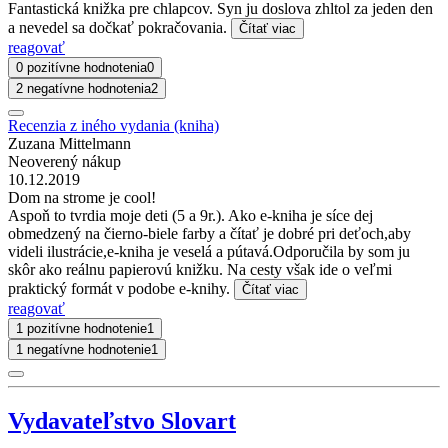
Fantastická knižka pre chlapcov. Syn ju doslova zhltol za jeden den
a nevedel sa dočkať pokračovania.
Čítať viac
reagovať
0 pozitívne hodnotenia
0
2 negatívne hodnotenia
2
Recenzia z iného vydania (kniha)
Zuzana Mittelmann
Neoverený nákup
10.12.2019
Dom na strome je cool!
Aspoň to tvrdia moje deti (5 a 9r.). Ako e-kniha je síce dej
obmedzený na čierno-biele farby a čítať je dobré pri deťoch,aby
videli ilustrácie,e-kniha je veselá a pútavá.Odporučila by som ju
skôr ako reálnu papierovú knižku. Na cesty však ide o veľmi
praktický formát v podobe e-knihy.
Čítať viac
reagovať
1 pozitívne hodnotenie
1
1 negatívne hodnotenie
1
Vydavateľstvo Slovart