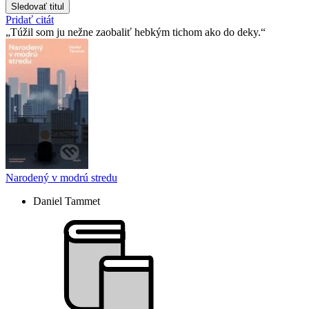
Sledovať titul
Pridať citát
Túžil som ju nežne zaobaliť hebkým tichom ako do deky.
Narodený v modrú stredu
Daniel Tammet