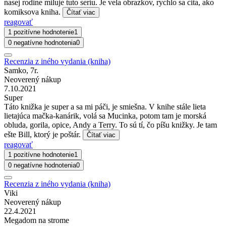
nasej rodine miluje tuto seriu. Je vela obrazkov, rychlo sa cita, ako
komiksova kniha.
Čítať viac
reagovať
1 pozitívne hodnotenie
1
0 negatívne hodnotenia
0
Recenzia z iného vydania (kniha)
Samko, 7r.
Neoverený nákup
7.10.2021
Super
Táto knižka je super a sa mi páči, je smiešna. V knihe stále lieta
lietajúca mačka-kanárik, volá sa Mucinka, potom tam je morská
obluda, gorila, opice, Andy a Terry. To sú tí, čo píšu knižky. Je tam
ešte Bill, ktorý je poštár.
Čítať viac
reagovať
1 pozitívne hodnotenie
1
0 negatívne hodnotenia
0
Recenzia z iného vydania (kniha)
Viki
Neoverený nákup
22.4.2021
Megadom na strome