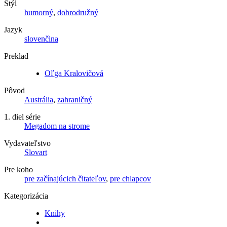
Štýl
humorný
,
dobrodružný
Jazyk
slovenčina
Preklad
Oľga Kralovičová
Pôvod
Austrália
,
zahraničný
1. diel série
Megadom na strome
Vydavateľstvo
Slovart
Pre koho
pre začínajúcich čitateľov
,
pre chlapcov
Kategorizácia
Knihy