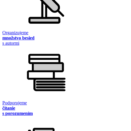
Organizujeme
množstvo besied
s autormi
Podporujeme
čítanie
s porozumením