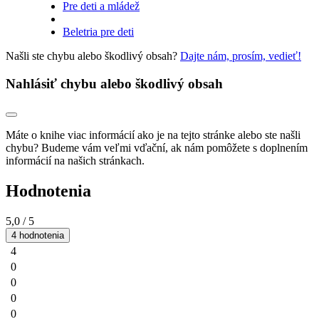
Pre deti a mládež
Beletria pre deti
Našli ste chybu alebo škodlivý obsah?
Dajte nám, prosím, vedieť!
Nahlásiť chybu alebo škodlivý obsah
Máte o knihe viac informácií ako je na tejto stránke alebo ste našli
chybu? Budeme vám veľmi vďační, ak nám pomôžete s doplnením
informácií na našich stránkach.
Hodnotenia
5,0
/ 5
4 hodnotenia
4
0
0
0
0