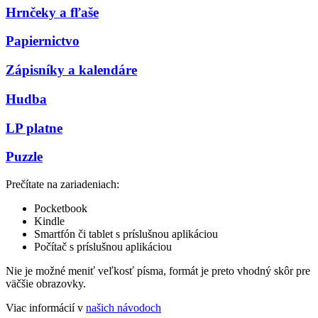
Hrnčeky a fľaše
Papiernictvo
Zápisníky a kalendáre
Hudba
LP platne
Puzzle
Prečítate na zariadeniach:
Pocketbook
Kindle
Smartfón či tablet s príslušnou aplikáciou
Počítač s príslušnou aplikáciou
Nie je možné meniť veľkosť písma, formát je preto vhodný skôr pre
väčšie obrazovky.
Viac informácií v
našich návodoch