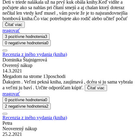
Deti v triede nalákala už na prvý kuk obála knihy.Keď vidíte a
počujete ako sa nahlas pri čítaní smejú a aj chalan ktorý doteraz
nečítal len vtedy keď musel , vám povie že je to najsrandovnejšia
bombová kniha.Čo viac potrebujete ako rodič alebo učiteľ počuť
Čítať viac
reagovať
3 pozitívne hodnotenia
3
0 negatívne hodnotenia
0
Recenzia z iného vydania (kniha)
Dominika Štajnigerová
Overený nákup
14.3.2021
Megadom na strome 13poschodi
Ďakujem . Veľmi pekná kniha, zaujímavá , dcéra si ju sama vybrala
a veľmi ju baví . Určite odporúčam kúpiť.
Čítať viac
reagovať
0 pozitívne hodnotenia
0
2 negatívne hodnotenia
2
Recenzia z iného vydania (kniha)
Petra
Neoverený nákup
25.2.2021