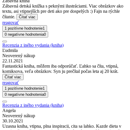
Zábavná kniha
Zábavná detská knižka s peknými ilustráciami. Viac obrázkov ako
textu, asi vtipnejších pre deti ako pre dospelých :) Fajn na rýchle
čítanie.
Čítať viac
reagovať
1 pozitívne hodnotenie
1
0 negatívne hodnotenia
0
Recenzia z iného vydania (kniha)
Ľudmila
Neoverený nákup
22.11.2021
Fantastická kniha, môžem iba odporúčať. Ľahko sa číta, vtipná,
komiksova, veľa obrázkov. Syn ju prečítal počas leta aj 20 krát.
Čítať viac
reagovať
1 pozitívne hodnotenie
1
0 negatívne hodnotenia
0
Recenzia z iného vydania (kniha)
Angela
Neoverený nákup
30.10.2021
Uzasna kniha, vtipna, plna inspiracii, cita sa lahko. Kazde dieta v