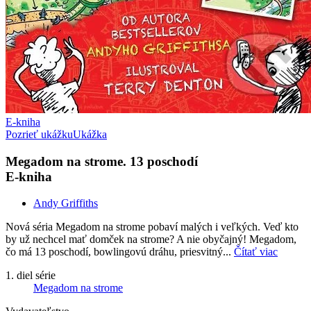
E-kniha
Pozrieť ukážku
Ukážka
Megadom na strome. 13 poschodí
E-kniha
Andy Griffiths
Nová séria Megadom na strome pobaví malých i veľkých. Veď kto
by už nechcel mať domček na strome? A nie obyčajný! Megadom,
čo má 13 poschodí, bowlingovú dráhu, priesvitný...
Čítať viac
1. diel série
Megadom na strome