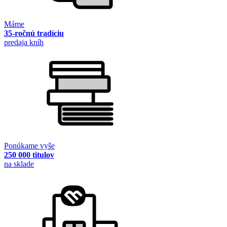
Máme
35-ročnú tradíciu
predaja kníh
Ponúkame vyše
250 000 titulov
na sklade