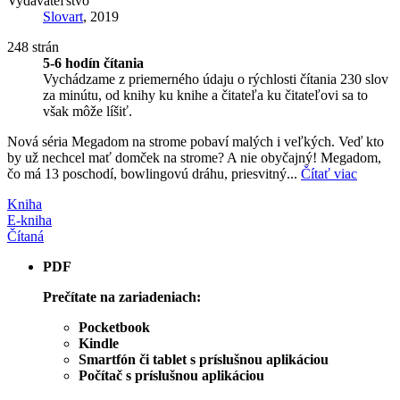
Vydavateľstvo
Slovart
, 2019
248 strán
5-6 hodín čítania
Vychádzame z priemerného údaju o rýchlosti čítania 230 slov
za minútu, od knihy ku knihe a čitateľa ku čitateľovi sa to
však môže líšiť.
Nová séria Megadom na strome pobaví malých i veľkých. Veď kto
by už nechcel mať domček na strome? A nie obyčajný! Megadom,
čo má 13 poschodí, bowlingovú dráhu, priesvitný...
Čítať viac
Kniha
E-kniha
Čítaná
PDF
Prečítate na zariadeniach:
Pocketbook
Kindle
Smartfón či tablet s príslušnou aplikáciou
Počítač s príslušnou aplikáciou