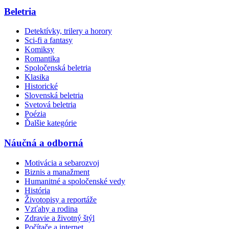
Beletria
Detektívky, trilery a horory
Sci-fi a fantasy
Komiksy
Romantika
Spoločenská beletria
Klasika
Historické
Slovenská beletria
Svetová beletria
Poézia
Ďalšie kategórie
Náučná a odborná
Motivácia a sebarozvoj
Biznis a manažment
Humanitné a spoločenské vedy
História
Životopisy a reportáže
Vzťahy a rodina
Zdravie a životný štýl
Počítače a internet