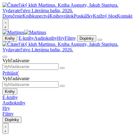
Doručenie
Kníhkupectvá
Knihovrátok
Poukážky
Knižný blog
Kontakt
E-knihy
Audioknihy
Hry
Filmy
Knihy
Doplnky
Vyhľadávanie
Prihlásiť
Vyhľadávanie
Knihy
E-knihy
Audioknihy
Hry
Filmy
Doplnky