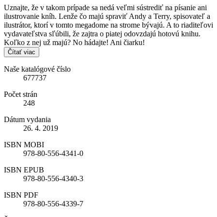
Uznajte, že v takom prípade sa nedá veľmi sústrediť na písanie ani
ilustrovanie kníh. Lenže čo majú spraviť Andy a Terry, spisovateľ a
ilustrátor, ktorí v tomto megadome na strome bývajú. A to riaditeľovi
vydavateľstva sľúbili, že zajtra o piatej odovzdajú hotovú knihu.
Koľko z nej už majú? No hádajte! Ani čiarku!
Čítať viac
Naše katalógové číslo
677737
Počet strán
248
Dátum vydania
26. 4. 2019
ISBN MOBI
978-80-556-4341-0
ISBN EPUB
978-80-556-4340-3
ISBN PDF
978-80-556-4339-7