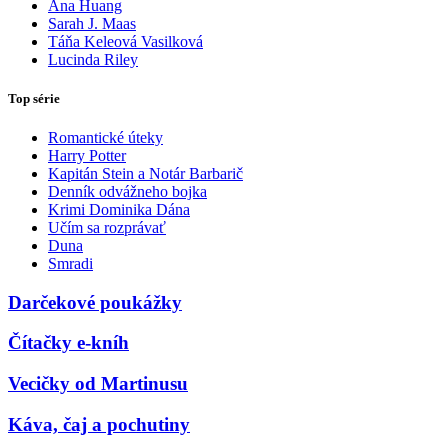
Ana Huang
Sarah J. Maas
Táňa Keleová Vasilková
Lucinda Riley
Top série
Romantické úteky
Harry Potter
Kapitán Stein a Notár Barbarič
Denník odvážneho bojka
Krimi Dominika Dána
Učím sa rozprávať
Duna
Smradi
Darčekové poukážky
Čítačky e-kníh
Vecičky od Martinusu
Káva, čaj a pochutiny