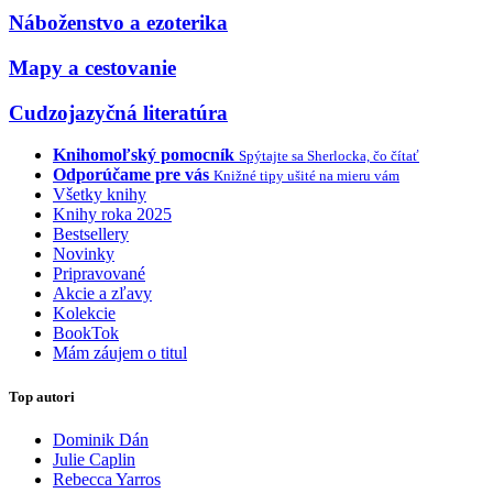
Náboženstvo a ezoterika
Mapy a cestovanie
Cudzojazyčná literatúra
Knihomoľský pomocník
Spýtajte sa Sherlocka, čo čítať
Odporúčame pre vás
Knižné tipy ušité na mieru vám
Všetky knihy
Knihy roka 2025
Bestsellery
Novinky
Pripravované
Akcie a zľavy
Kolekcie
BookTok
Mám záujem o titul
Top autori
Dominik Dán
Julie Caplin
Rebecca Yarros