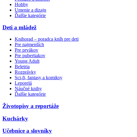
Hobby
Umenie a dizajn
Ďalšie kategórie
Deti a mládež
Knihorad – poradca kníh pre deti
Pre najmenších
Pre prvákov
Pre pubertiakov
Young Adult
Beletria
Rozprávky
Sci-fi, fantasy a komiksy
Leporelá
Náučné knihy
Ďalšie kategórie
Životopisy a reportáže
Kuchárky
Učebnice a slovníky