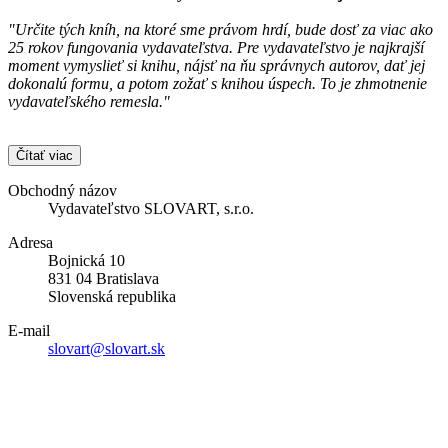
"Určite tých kníh, na ktoré sme právom hrdí, bude dosť za viac ako
25 rokov fungovania vydavateľstva. Pre vydavateľstvo je najkrajší
moment vymyslieť si knihu, nájsť na ňu správnych autorov, dať jej
dokonalú formu, a potom zožať s knihou úspech. To je zhmotnenie
vydavateľského remesla."
Čítať viac
Obchodný názov
Vydavateľstvo SLOVART, s.r.o.
Adresa
Bojnická 10
831 04 Bratislava
Slovenská republika
E-mail
slovart@slovart.sk