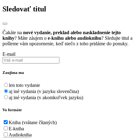
Sledovať titul
Čakáte na
nové vydanie, preklad alebo naskladnenie tejto
knihy
? Máte záujem o
e-knihu alebo audioknihu
? Sledujte titul a
pošleme vám upozornenie, keď niečo z toho pridáme do ponuky.
E-mail
Zaujíma ma
len toto vydanie
aj iné vydania (v jazyku slovenčina)
aj iné vydania (v akomkoľvek jazyku)
Vo formáte
Kniha (vrátane čítaných)
E-kniha
Audiokniha