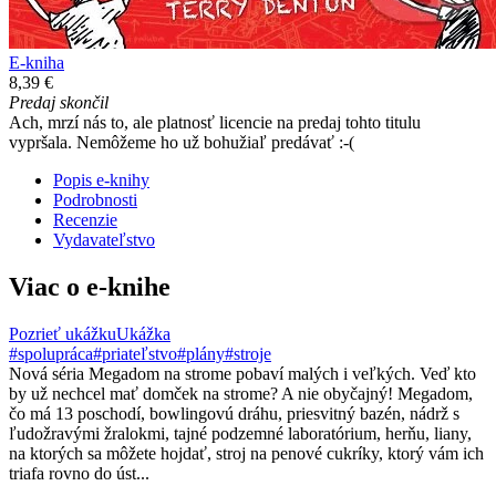
E-kniha
8,39 €
Predaj skončil
Ach, mrzí nás to, ale platnosť licencie na predaj tohto titulu
vypršala. Nemôžeme ho už bohužiaľ predávať :-(
Popis e-knihy
Podrobnosti
Recenzie
Vydavateľstvo
Viac o e-knihe
Pozrieť ukážku
Ukážka
#spolupráca
#priateľstvo
#plány
#stroje
Nová séria Megadom na strome pobaví malých i veľkých. Veď kto
by už nechcel mať domček na strome? A nie obyčajný! Megadom,
čo má 13 poschodí, bowlingovú dráhu, priesvitný bazén, nádrž s
ľudožravými žralokmi, tajné podzemné laboratórium, herňu, liany,
na ktorých sa môžete hojdať, stroj na penové cukríky, ktorý vám ich
triafa rovno do úst...