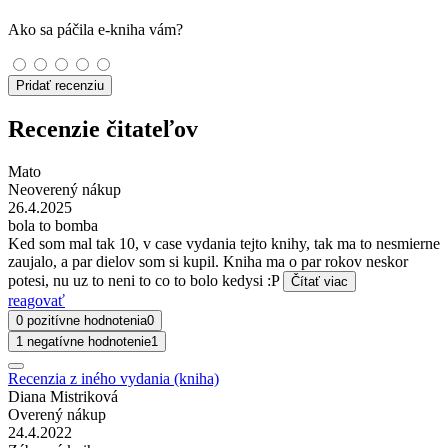
Ako sa páčila e-kniha vám?
Pridať recenziu
Recenzie čitateľov
Mato
Neoverený nákup
26.4.2025
bola to bomba
Ked som mal tak 10, v case vydania tejto knihy, tak ma to nesmierne
zaujalo, a par dielov som si kupil. Kniha ma o par rokov neskor
potesi, nu uz to neni to co to bolo kedysi :P
Čítať viac
reagovať
0 pozitívne hodnotenia
0
1 negatívne hodnotenie
1
Recenzia z iného vydania (kniha)
Diana Mistriková
Overený nákup
24.4.2022