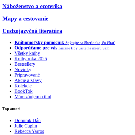
Náboženstvo a ezoterika
Mapy a cestovanie
Cudzojazyčná literatúra
Knihomoľský pomocník
Spýtajte sa Sherlocka, čo čítať
Odporúčame pre vás
Knižné tipy ušité na mieru vám
Všetky knihy
Knihy roka 2025
Bestsellery
Novinky
Pripravované
Akcie a zľavy
Kolekcie
BookTok
Mám záujem o titul
Top autori
Dominik Dán
Julie Caplin
Rebecca Yarros