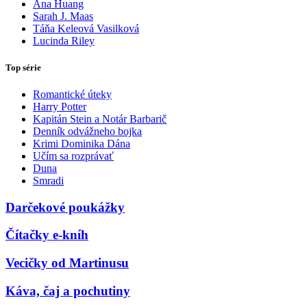
Ana Huang
Sarah J. Maas
Táňa Keleová Vasilková
Lucinda Riley
Top série
Romantické úteky
Harry Potter
Kapitán Stein a Notár Barbarič
Denník odvážneho bojka
Krimi Dominika Dána
Učím sa rozprávať
Duna
Smradi
Darčekové poukážky
Čítačky e-kníh
Vecičky od Martinusu
Káva, čaj a pochutiny