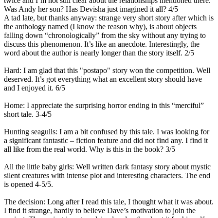
twice and I’m not still clear about the relationships mentioned there.
Was Andy her son? Has Devisha just imagined it all? 4/5
A tad late, but thanks anyway: strange very short story after which is
the anthology named (I know the reason why), is about objects
falling down “chronologically” from the sky without any trying to
discuss this phenomenon. It’s like an anecdote. Interestingly, the
word about the author is nearly longer than the story itself. 2/5
Hard: I am glad that this "postapo" story won the competition. Well
deserved. It’s got everything what an excellent story should have
and I enjoyed it. 6/5
Home: I appreciate the surprising horror ending in this “merciful”
short tale. 3-4/5
Hunting seagulls: I am a bit confused by this tale. I was looking for
a significant fantastic – fiction feature and did not find any. I find it
all like from the real world. Why is this in the book? 3/5
All the little baby girls: Well written dark fantasy story about mystic
silent creatures with intense plot and interesting characters. The end
is opened 4-5/5.
The decision: Long after I read this tale, I thought what it was about.
I find it strange, hardly to believe Dave’s motivation to join the