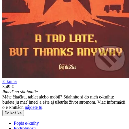
E-kniha
3,49 €
Ihneď na stiahnutie
Máte čítačku, tablet alebo mobil? Stiahnite si do nich e-knihu:
budete ju mať hneď a ešte aj ušetríte život stromom. Viac informácii
o e-knihách
nájdete tu
.
Do košíka
Popis e-knihy
Podrobnosti