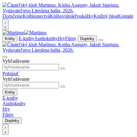
Doručenie
Kníhkupectvá
Knihovrátok
Poukážky
Knižný blog
Kontakt
E-knihy
Audioknihy
Hry
Filmy
Knihy
Doplnky
Vyhľadávanie
Prihlásiť
Vyhľadávanie
Knihy
E-knihy
Audioknihy
Hry
Filmy
Doplnky