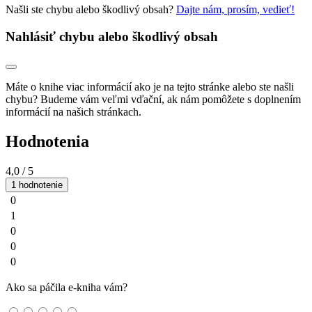
Našli ste chybu alebo škodlivý obsah?
Dajte nám, prosím, vedieť!
Nahlásiť chybu alebo škodlivý obsah
Máte o knihe viac informácií ako je na tejto stránke alebo ste našli
chybu? Budeme vám veľmi vďační, ak nám pomôžete s doplnením
informácií na našich stránkach.
Hodnotenia
4,0
/ 5
1 hodnotenie
0
1
0
0
0
Ako sa páčila e-kniha vám?