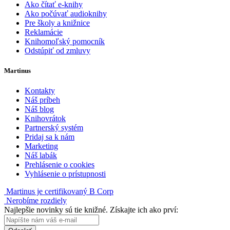
Ako čítať e-knihy
Ako počúvať audioknihy
Pre školy a knižnice
Reklamácie
Knihomoľský pomocník
Odstúpiť od zmluvy
Martinus
Kontakty
Náš príbeh
Náš blog
Knihovrátok
Partnerský systém
Pridaj sa k nám
Marketing
Náš labák
Prehlásenie o cookies
Vyhlásenie o prístupnosti
Martinus je certifikovaný B Corp
Nerobíme rozdiely
Najlepšie novinky sú tie knižné. Získajte ich ako prví: