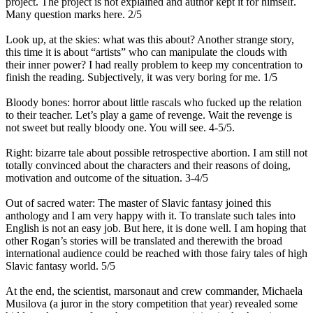
project. The project is not explained and author kept it for himself.
Many question marks here. 2/5
Look up, at the skies: what was this about? Another strange story,
this time it is about “artists” who can manipulate the clouds with
their inner power? I had really problem to keep my concentration to
finish the reading. Subjectively, it was very boring for me. 1/5
Bloody bones: horror about little rascals who fucked up the relation
to their teacher. Let’s play a game of revenge. Wait the revenge is
not sweet but really bloody one. You will see. 4-5/5.
Right: bizarre tale about possible retrospective abortion. I am still not
totally convinced about the characters and their reasons of doing,
motivation and outcome of the situation. 3-4/5
Out of sacred water: The master of Slavic fantasy joined this
anthology and I am very happy with it. To translate such tales into
English is not an easy job. But here, it is done well. I am hoping that
other Rogan’s stories will be translated and therewith the broad
international audience could be reached with those fairy tales of high
Slavic fantasy world. 5/5
At the end, the scientist, marsonaut and crew commander, Michaela
Musilova (a juror in the story competition that year) revealed some