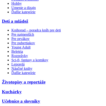
Hobby
Umenie a dizajn
Ďalšie kategórie
Deti a mládež
Knihorad – poradca kníh pre deti
Pre najmenších
Pre prvákov
Pre pubertiakov
Young Adult
Beletria
Rozprávky
Sci-fi, fantasy a komiksy
Leporelá
Náučné knihy
Ďalšie kategórie
Životopisy a reportáže
Kuchárky
Učebnice a slovníky