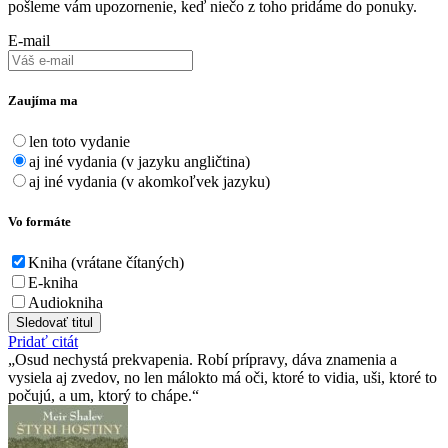
pošleme vám upozornenie, keď niečo z toho pridáme do ponuky.
E-mail
Zaujíma ma
len toto vydanie
aj iné vydania (v jazyku angličtina)
aj iné vydania (v akomkoľvek jazyku)
Vo formáte
Kniha (vrátane čítaných)
E-kniha
Audiokniha
Sledovať titul
Pridať citát
Osud nechystá prekvapenia. Robí prípravy, dáva znamenia a
vysiela aj zvedov, no len málokto má oči, ktoré to vidia, uši, ktoré to
počujú, a um, ktorý to chápe.