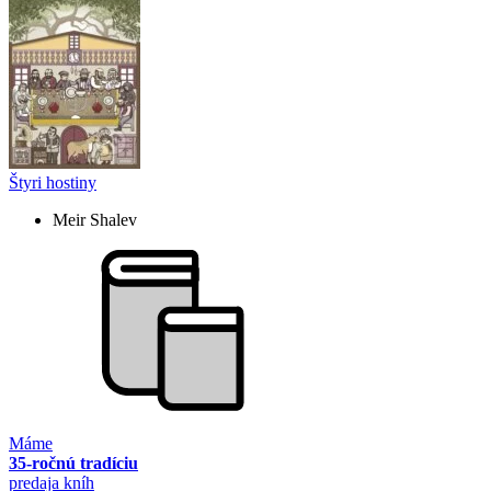
Štyri hostiny
Meir Shalev
Máme
35-ročnú tradíciu
predaja kníh