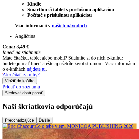
Kindle
Smartfón či tablet s príslušnou aplikáciou
Počítač s príslušnou aplikáciou
Viac informácií v
našich návodoch
Angličtina
Cena:
3,49 €
Ihneď na stiahnutie
Máte čítačku, tablet alebo mobil? Stiahnite si do nich e-knihu:
budete ju mať hneď a ešte aj ušetríte život stromom. Viac informácii
o e-knihách
nájdete tu
.
Ako čítať e-knihy?
Vložiť do košíka
Pridať do zoznamu
Sledovať dostupnosť
Naši škriatkovia odporúčajú
Predchádzajúce
Ďalšie