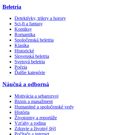
Beletria
Detektívky, trilery a horory
Sci-fi a fantasy
Komiksy
Romantika
Spoločenská beletria
Klasika
Historické
Slovenská beletria
Svetová beletria
Poézia
Ďalšie kategórie
Náučná a odborná
Motivácia a sebarozvoj
Biznis a manažment
Humanitné a spoločenské vedy
História
Životopisy a reportáže
Vzťahy a rodina
Zdravie a životný štýl
Počítače a internet