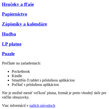
Hrnčeky a fľaše
Papiernictvo
Zápisníky a kalendáre
Hudba
LP platne
Puzzle
Prečítate na zariadeniach:
Pocketbook
Kindle
Smartfón či tablet s príslušnou aplikáciou
Počítač s príslušnou aplikáciou
Nie je možné meniť veľkosť písma, formát je preto vhodný skôr pre
väčšie obrazovky.
Viac informácií v
našich návodoch