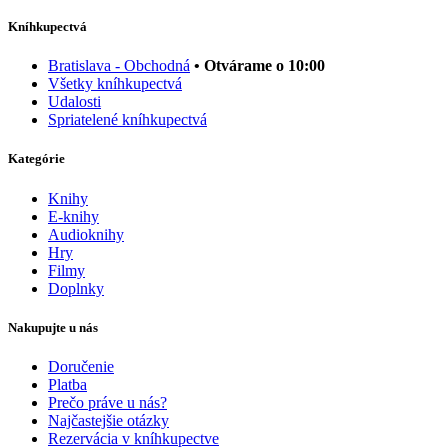
Kníhkupectvá
Bratislava - Obchodná
• Otvárame o 10:00
Všetky kníhkupectvá
Udalosti
Spriatelené kníhkupectvá
Kategórie
Knihy
E-knihy
Audioknihy
Hry
Filmy
Doplnky
Nakupujte u nás
Doručenie
Platba
Prečo práve u nás?
Najčastejšie otázky
Rezervácia v kníhkupectve