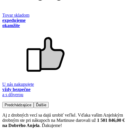
Tovar skladom
expedujeme
okamžite
U nás nakupujete
vždy bezpečne
a s dôverou
Predchádzajúce
Ďalšie
Aj z drobných vecí sa dajú urobiť veľké. Vďaka vašim Anjelským
drobným ste pri nákupoch na Martinuse darovali už
1 501 846,00 €
na Dobrého Anjela
. Ďakujeme!