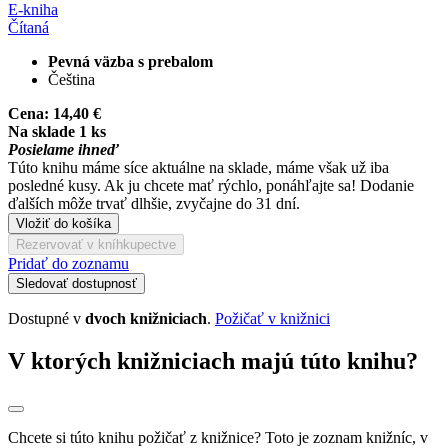
E-kniha
Čítaná
Pevná väzba s prebalom
Čeština
Cena:
14,40 €
Na sklade 1 ks
Posielame ihneď
Túto knihu máme síce aktuálne na sklade, máme však už iba
posledné kusy. Ak ju chcete mať rýchlo, ponáhľajte sa! Dodanie
ďalších môže trvať dlhšie, zvyčajne do 31 dní.
Vložiť do košíka
Rezervovať v kníhkupectve
Pridať do zoznamu
Sledovať dostupnosť
Dostupné v
dvoch knižniciach
.
Požičať v knižnici
V ktorých knižniciach majú túto knihu?
Chcete si túto knihu požičať z knižnice? Toto je zoznam knižníc, v