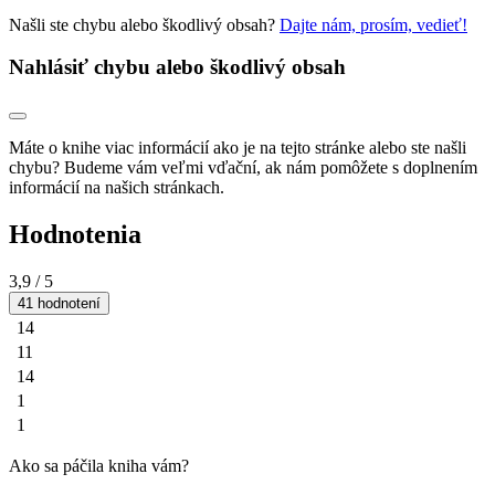
Našli ste chybu alebo škodlivý obsah?
Dajte nám, prosím, vedieť!
Nahlásiť chybu alebo škodlivý obsah
Máte o knihe viac informácií ako je na tejto stránke alebo ste našli
chybu? Budeme vám veľmi vďační, ak nám pomôžete s doplnením
informácií na našich stránkach.
Hodnotenia
3,9
/ 5
41 hodnotení
14
11
14
1
1
Ako sa páčila kniha vám?