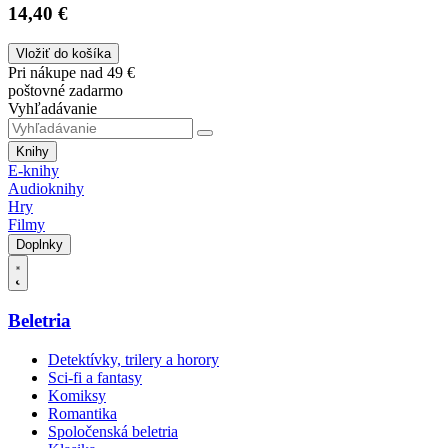
14,40 €
Vložiť do košíka
Pri nákupe nad 49 €
poštovné zadarmo
Vyhľadávanie
Knihy
E-knihy
Audioknihy
Hry
Filmy
Doplnky
Beletria
Detektívky, trilery a horory
Sci-fi a fantasy
Komiksy
Romantika
Spoločenská beletria