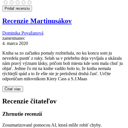
Pridať recenziu
Recenzie Martinusákov
Dominika Považanová
zamestnanec
4. marca 2020
Kniha sa zo začiatku pomaly rozbiehala, no ku koncu som ju
nevedela pustiť z ruky. Selah sa v priebehu deja vyvíjala a ukázala
nám pravý význam lásky, pričom boli miesta kde som mala chuť ju
objať. Jedine čo mi na knihe vadilo bolo to, že kniha nemala
rýchlejší spád a to že ešte nie je preložená druhá časť. Určite
odporúčam milovníkom Kiery Cass a S.J.Maas
Čítať viac
Recenzie čitateľov
Zhrnutie recenzií
Zosumarizované pomocou AI, ktorá môže robiť chyby.