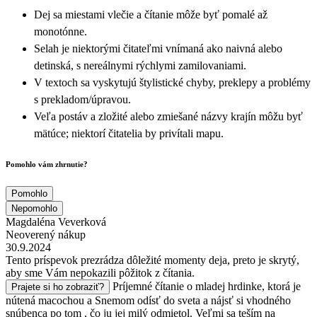
Dej sa miestami vlečie a čítanie môže byť pomalé až
monotónne.
Selah je niektorými čitateľmi vnímaná ako naivná alebo
detinská, s nereálnymi rýchlymi zamilovaniami.
V textoch sa vyskytujú štylistické chyby, preklepy a problémy
s prekladom/úpravou.
Veľa postáv a zložité alebo zmiešané názvy krajín môžu byť
mätúce; niektorí čitatelia by privítali mapu.
Pomohlo vám zhrnutie?
Pomohlo
Nepomohlo
Magdaléna Veverková
Neoverený nákup
30.9.2024
Tento príspevok prezrádza dôležité momenty deja, preto je skrytý,
aby sme Vám nepokazili pôžitok z čítania.
Príjemné čítanie o mladej hrdinke, ktorá je
Prajete si ho zobraziť?
nútená macochou a Snemom odísť do sveta a nájsť si vhodného
snúbenca po tom , čo ju jej milý odmietol. Veľmi sa teším na