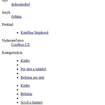
Štýl
dobrodružný
Jazyk
čeština
Preklad
Kateřina Stupková
Vydavateľstvo
CooBoo CZ
Kategorizácia
Knihy
Pre deti a mládež
Beletria pre deti
Knihy
Beletria
Sci-fi a fantasy