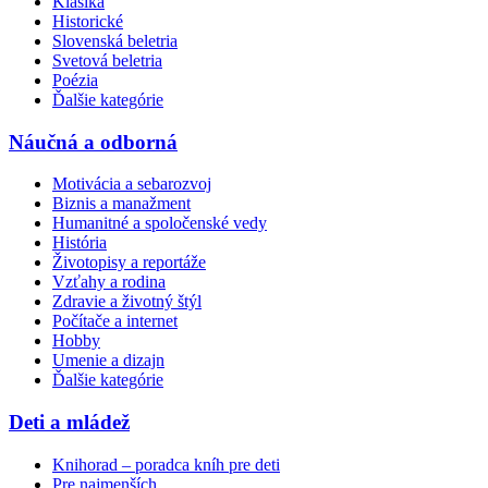
Klasika
Historické
Slovenská beletria
Svetová beletria
Poézia
Ďalšie kategórie
Náučná a odborná
Motivácia a sebarozvoj
Biznis a manažment
Humanitné a spoločenské vedy
História
Životopisy a reportáže
Vzťahy a rodina
Zdravie a životný štýl
Počítače a internet
Hobby
Umenie a dizajn
Ďalšie kategórie
Deti a mládež
Knihorad – poradca kníh pre deti
Pre najmenších