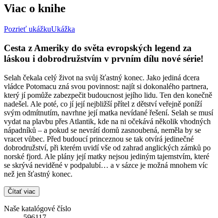
Viac o knihe
Pozrieť ukážku
Ukážka
Cesta z Ameriky do světa evropských legend za
láskou i dobrodružstvím v prvním dílu nové série!
Selah čekala celý život na svůj šťastný konec. Jako jediná dcera
vládce Potomacu zná svou povinnost: najít si dokonalého partnera,
který jí pomůže zabezpečit budoucnost jejího lidu. Ten den konečně
nadešel. Ale poté, co jí její nejbližší přítel z dětství veřejně poníží
svým odmítnutím, navrhne její matka nevídané řešení. Selah se musí
vydat na plavbu přes Atlantik, kde na ni očekává několik vhodných
nápadníků – a pokud se nevrátí domů zasnoubená, neměla by se
vracet vůbec. Před budoucí princeznou se tak otvírá jedinečné
dobrodružství, při kterém uvidí vše od zahrad anglických zámků po
norské fjord. Ale plány její matky nejsou jediným tajemstvím, které
se skrývá neviděné v podpalubí… a v sázce je možná mnohem víc
než jen šťastný konec.
Čítať viac
Naše katalógové číslo
596117