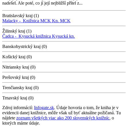
nadešel. Ale poté, co jí její nejbližší přítel z...
Bratislavský kraj (1)
Malacky -
Knižnica MCK
Kn. MCK
Žilinský kraj (1)
Čadca -
Kysucká knižnica
Kysucká kn.
Banskobystrický kraj (0)
Košický kraj (0)
Nitriansky kraj (0)
Prešovský kraj (0)
Trenčiansky kraj (0)
Trnavský kraj (0)
Zdroj informácií:
Infogate.sk
. Údaje hovoria o tom, že kniha je v
evidencii danej knižnice, môže však už byť aktuálne požičaná. Tu
nájdete
zoznam všetkých viac ako 200 slovenských knižníc
, o
ktorých máme údaje.