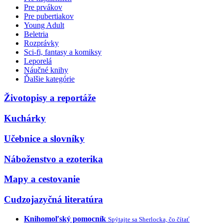
Pre prvákov
Pre pubertiakov
Young Adult
Beletria
Rozprávky
Sci-fi, fantasy a komiksy
Leporelá
Náučné knihy
Ďalšie kategórie
Životopisy a reportáže
Kuchárky
Učebnice a slovníky
Náboženstvo a ezoterika
Mapy a cestovanie
Cudzojazyčná literatúra
Knihomoľský pomocník
Spýtajte sa Sherlocka, čo čítať