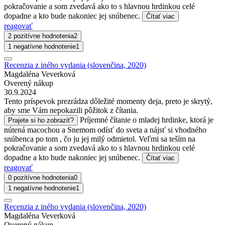
pokračovanie a som zvedavá ako to s hlavnou hrdinkou celé
dopadne a kto bude nakoniec jej snúbenec.
Čítať viac
reagovať
2 pozitívne hodnotenia
2
1 negatívne hodnotenie
1
Recenzia z iného vydania (slovenčina, 2020)
Magdaléna Veverková
Overený nákup
30.9.2024
Tento príspevok prezrádza dôležité momenty deja, preto je skrytý,
aby sme Vám nepokazili pôžitok z čítania.
Príjemné čítanie o mladej hrdinke, ktorá je
Prajete si ho zobraziť?
nútená macochou a Snemom odísť do sveta a nájsť si vhodného
snúbenca po tom , čo ju jej milý odmietol. Veľmi sa teším na
pokračovanie a som zvedavá ako to s hlavnou hrdinkou celé
dopadne a kto bude nakoniec jej snúbenec.
Čítať viac
reagovať
0 pozitívne hodnotenia
0
1 negatívne hodnotenie
1
Recenzia z iného vydania (slovenčina, 2020)
Magdaléna Veverková
Overený nákup