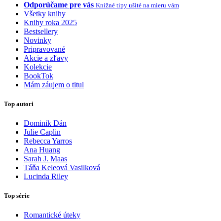
Odporúčame pre vás
Knižné tipy ušité na mieru vám
Všetky knihy
Knihy roka 2025
Bestsellery
Novinky
Pripravované
Akcie a zľavy
Kolekcie
BookTok
Mám záujem o titul
Top autori
Dominik Dán
Julie Caplin
Rebecca Yarros
Ana Huang
Sarah J. Maas
Táňa Keleová Vasilková
Lucinda Riley
Top série
Romantické úteky