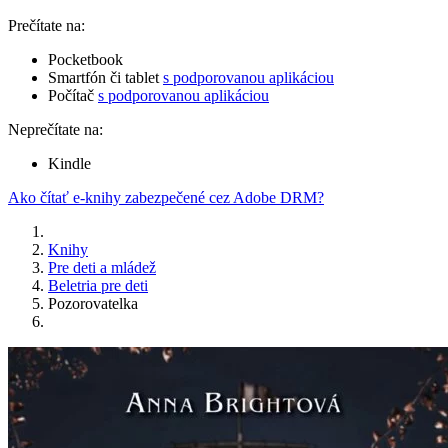
Prečítate na:
Pocketbook
Smartfón či tablet
s podporovanou aplikáciou
Počítač
s podporovanou aplikáciou
Neprečítate na:
Kindle
Ako čítať e-knihy zabezpečené cez Adobe DRM?
Knihy
Pre deti a mládež
Beletria pre deti
Pozorovatelka