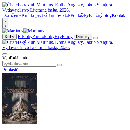
Doručenie
Kníhkupectvá
Knihovrátok
Poukážky
Knižný blog
Kontakt
E-knihy
Audioknihy
Hry
Filmy
Knihy
Doplnky
Vyhľadávanie
Prihlásiť