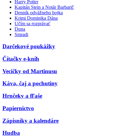
Harry Potter
Kapitán Stein a Notár Barbarič
Denník odvážneho bojka
Krimi Dominika Dána
Učím sa rozprávať
Duna
Smradi
Darčekové poukážky
Čítačky e-kníh
Vecičky od Martinusu
Káva, čaj a pochutiny
Hrnčeky a fľaše
Papiernictvo
Zápisníky a kalendáre
Hudba