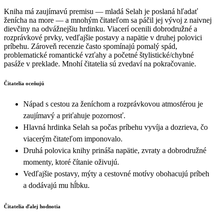
Kniha má zaujímavú premisu — mladá Selah je poslaná hľadať
ženícha na more — a mnohým čitateľom sa páčil jej vývoj z naivnej
dievčiny na odvážnejšiu hrdinku. Viacerí ocenili dobrodružné a
rozprávkové prvky, vedľajšie postavy a napätie v druhej polovici
príbehu. Zároveň recenzie často spomínajú pomalý spád,
problematické romantické vzťahy a početné štylistické/chybné
pasáže v preklade. Mnohí čitatelia sú zvedaví na pokračovanie.
Čitatelia oceňujú
Nápad s cestou za ženíchom a rozprávkovou atmosférou je
zaujímavý a priťahuje pozornosť.
Hlavná hrdinka Selah sa počas príbehu vyvíja a dozrieva, čo
viacerým čitateľom imponovalo.
Druhá polovica knihy prináša napätie, zvraty a dobrodružné
momenty, ktoré čítanie oživujú.
Vedľajšie postavy, mýty a cestovné motívy obohacujú príbeh
a dodávajú mu hĺbku.
Čitatelia ďalej hodnotia