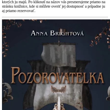
ktorých ju majú. Po kliknutí na názov vás presmerujeme priamo na
stránku knižnice, kde si môžete overiť jej dostupnosť a prípadne ju
aj priamo rezervovať.