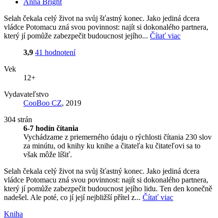
Anna Bright
Selah čekala celý život na svůj šťastný konec. Jako jediná dcera
vládce Potomacu zná svou povinnost: najít si dokonalého partnera,
který jí pomůže zabezpečit budoucnost jejího...
Čítať viac
3,9
41 hodnotení
Vek
12+
Vydavateľstvo
CooBoo CZ
, 2019
304 strán
6-7 hodín čítania
Vychádzame z priemerného údaju o rýchlosti čítania 230 slov
za minútu, od knihy ku knihe a čitateľa ku čitateľovi sa to
však môže líšiť.
Selah čekala celý život na svůj šťastný konec. Jako jediná dcera
vládce Potomacu zná svou povinnost: najít si dokonalého partnera,
který jí pomůže zabezpečit budoucnost jejího lidu. Ten den konečně
nadešel. Ale poté, co jí její nejbližší přítel z...
Čítať viac
Kniha