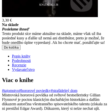
3,30 €
Na sklade
Posielame ihneď
Tento produkt síce máme aktuálne na sklade, máme však už iba
posledné kusy a ďalšie už nemá ani distribútor, preto je možné, že
bude onedlho úplne vypredaný. Ak ho chcete mať, ponáhľajte sa!
Do košíka
Popis knihy
Podrobnosti
Recenzie
Vydavateľstvo
Viac o knihe
#tajomstvo
#hororové poviedky
#strašidelný dom
Mistrovská hororová povídka od světové bestselleristky Gillian
Flynnové je poctou klasickým duchařským historkám a dalším
důkazem autorčina všestranného spisovatelského talentu (získala za
ni prestižní Edgar Award). Důkazem, který si nelze nechat ujít.