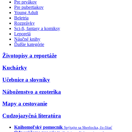
Pre prvákov
Pre pubertiakov
Young Adult
Beletria
Rozprávky
Sci-fi, fantasy a komiksy
Leporelá
Náučné knihy
Ďalšie kategórie
Životopisy a reportáže
Kuchárky
Učebnice a slovníky
Náboženstvo a ezoterika
Mapy a cestovanie
Cudzojazyčná literatúra
Knihomoľský pomocník
Spýtajte sa Sherlocka, čo čítať