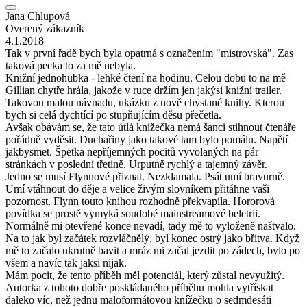
Jana Chlupová
Overený zákazník
4.1.2018
Tak v první řadě bych byla opatrná s označením "mistrovská". Zas
taková pecka to za mě nebyla.
Knižní jednohubka - lehké čtení na hodinu. Celou dobu to na mě
Gillian chytře hrála, jakože v ruce držím jen jakýsi knižní trailer.
Takovou malou návnadu, ukázku z nově chystané knihy. Kterou
bych si celá dychtící po stupňujícím děsu přečetla.
Avšak obávám se, že tato útlá knížečka nemá šanci stihnout čtenáře
pořádně vyděsit. Duchařiny jako takové tam bylo pomálu. Napětí
jakbysmet. Špetka nepříjemných pocitů vyvolaných na pár
stránkách v poslední třetině. Urputně rychlý a tajemný závěr.
Jedno se musí Flynnové přiznat. Nezklamala. Psát umí bravurně.
Umí vtáhnout do děje a velice živým slovníkem přitáhne vaši
pozornost. Flynn touto knihou rozhodně překvapila. Hororová
povídka se prostě vymyká soudobé mainstreamové beletrii.
Normálně mi otevřené konce nevadí, tady mě to vyloženě naštvalo.
Na to jak byl začátek rozvláčnělý, byl konec ostrý jako břitva. Když
mě to začalo ukrutně bavit a mráz mi začal jezdit po zádech, bylo po
všem a navíc tak jaksi nijak.
Mám pocit, že tento příběh měl potenciál, který zůstal nevyužitý.
Autorka z tohoto dobře poskládaného příběhu mohla vytřískat
daleko víc, než jednu maloformátovou knížečku o sedmdesáti