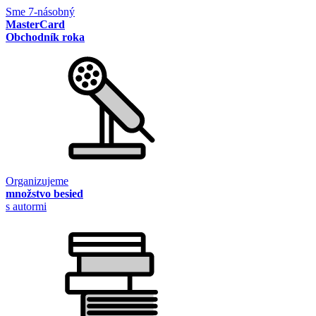
Sme 7-násobný
MasterCard
Obchodník roka
Organizujeme
množstvo besied
s autormi