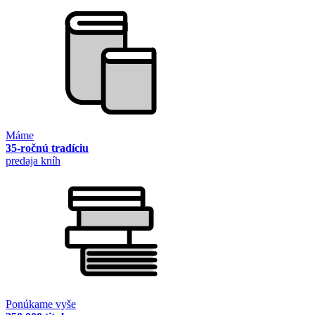
Máme
35-ročnú tradíciu
predaja kníh
Ponúkame vyše