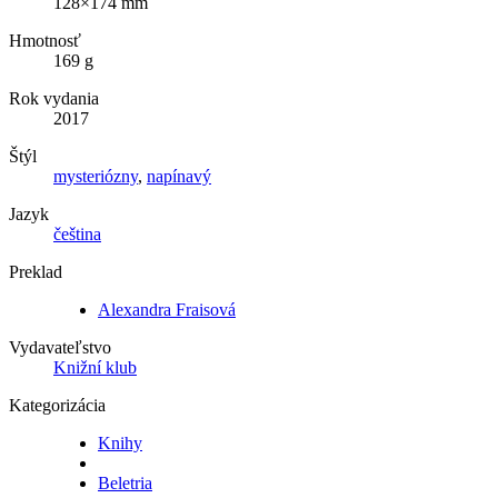
128×174 mm
Hmotnosť
169 g
Rok vydania
2017
Štýl
mysteriózny
,
napínavý
Jazyk
čeština
Preklad
Alexandra Fraisová
Vydavateľstvo
Knižní klub
Kategorizácia
Knihy
Beletria