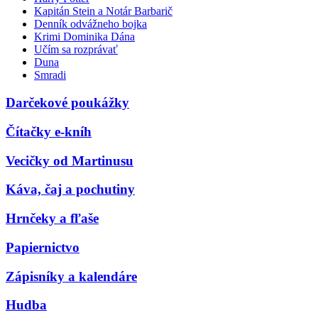
Kapitán Stein a Notár Barbarič
Denník odvážneho bojka
Krimi Dominika Dána
Učím sa rozprávať
Duna
Smradi
Darčekové poukážky
Čítačky e-kníh
Vecičky od Martinusu
Káva, čaj a pochutiny
Hrnčeky a fľaše
Papiernictvo
Zápisníky a kalendáre
Hudba