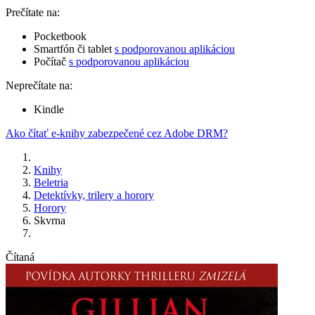
Prečítate na:
Pocketbook
Smartfón či tablet
s podporovanou aplikáciou
Počítač
s podporovanou aplikáciou
Neprečítate na:
Kindle
Ako čítať e-knihy zabezpečené cez Adobe DRM?
Knihy
Beletria
Detektívky, trilery a horory
Horory
Skvrna
Čítaná