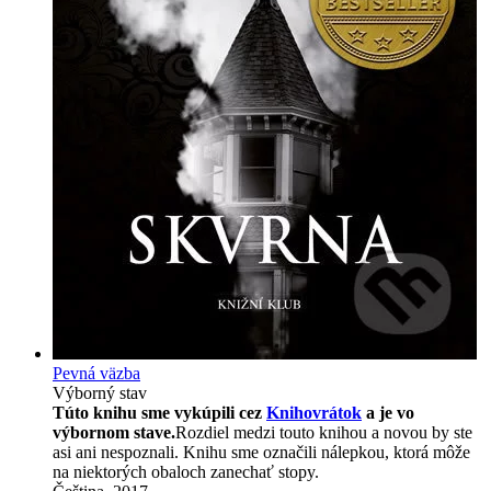
Pevná väzba
Výborný stav
Túto knihu sme vykúpili cez
Knihovrátok
a je vo
výbornom stave.
Rozdiel medzi touto knihou a novou by ste
asi ani nespoznali. Knihu sme označili nálepkou, ktorá môže
na niektorých obaloch zanechať stopy.