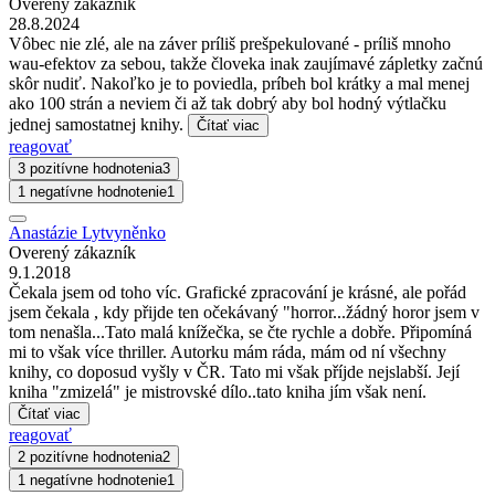
Overený zákazník
28.8.2024
Vôbec nie zlé, ale na záver príliš prešpekulované - príliš mnoho
wau-efektov za sebou, takže človeka inak zaujímavé zápletky začnú
skôr nudiť. Nakoľko je to poviedla, príbeh bol krátky a mal menej
ako 100 strán a neviem či až tak dobrý aby bol hodný výtlačku
jednej samostatnej knihy.
Čítať viac
reagovať
3 pozitívne hodnotenia
3
1 negatívne hodnotenie
1
Anastázie Lytvyněnko
Overený zákazník
9.1.2018
Čekala jsem od toho víc. Grafické zpracování je krásné, ale pořád
jsem čekala , kdy přijde ten očekávaný "horror...žádný horor jsem v
tom nenašla...Tato malá knížečka, se čte rychle a dobře. Připomíná
mi to však více thriller. Autorku mám ráda, mám od ní všechny
knihy, co doposud vyšly v ČR. Tato mi však příjde nejslabší. Její
kniha "zmizelá" je mistrovské dílo..tato kniha jím však není.
Čítať viac
reagovať
2 pozitívne hodnotenia
2
1 negatívne hodnotenie
1