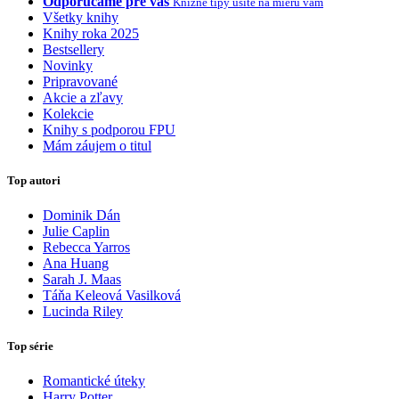
Odporúčame pre vás
Knižné tipy ušité na mieru vám
Všetky knihy
Knihy roka 2025
Bestsellery
Novinky
Pripravované
Akcie a zľavy
Kolekcie
Knihy s podporou FPU
Mám záujem o titul
Top autori
Dominik Dán
Julie Caplin
Rebecca Yarros
Ana Huang
Sarah J. Maas
Táňa Keleová Vasilková
Lucinda Riley
Top série
Romantické úteky
Harry Potter