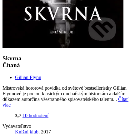
Skvrna
Čítaná
Gillian Flynn
Mistrovská hororová povídka od světové bestselleristky Gillian
Flynnové je poctou klasickým duchařským historkám a dalším
důkazem autorčina všestranného spisovatelského talentu...
Čítať
viac
3,7
10 hodnotení
Vydavateľstvo
Knižní klub
, 2017