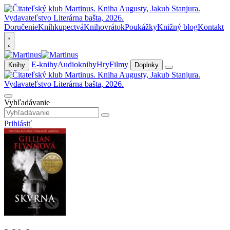
Doručenie
Kníhkupectvá
Knihovrátok
Poukážky
Knižný blog
Kontakt
E-knihy
Audioknihy
Hry
Filmy
Knihy
Doplnky
Vyhľadávanie
Prihlásiť