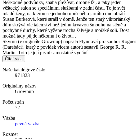
Neškodné podvůdky, snaha přežívat, drobné lži, a taky jeden
věštecký salon se speciálními službami v zadní části. To je svět
mladé ženy, na kterou se jednoho upršeného jarního dne obrátí
Susan Burkeová, které straší v domě. Jenže ten starý viktoriánský
dům skrývá víc tajemství než jednu krvavou šmouhu na stěně a
pochybné duchy, které vyžene trocha šalvěje a mořské soli. Dost
možná tady půjde někomu i o život…
Skvrnu (v originále Grownup) napsala Flynnová pro soubor Rogues
(Darebáci), který z povídek vícera autorů sestavil George R. R.
Martin. Toto je její první samostatné vydání.
Čítať viac
Naše katalógové číslo
971823
Originálny názov
Grownup
Počet strán
72
Väzba
pevná väzba
Rozmer