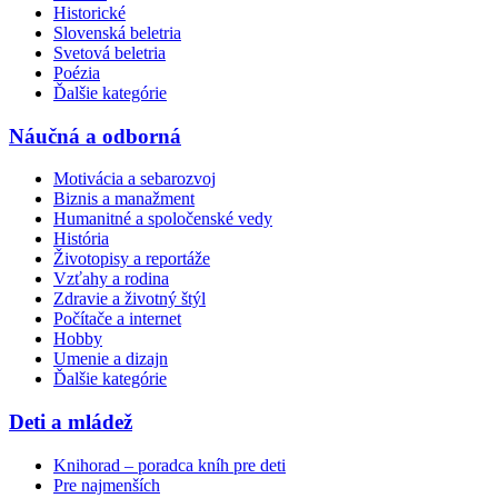
Historické
Slovenská beletria
Svetová beletria
Poézia
Ďalšie kategórie
Náučná a odborná
Motivácia a sebarozvoj
Biznis a manažment
Humanitné a spoločenské vedy
História
Životopisy a reportáže
Vzťahy a rodina
Zdravie a životný štýl
Počítače a internet
Hobby
Umenie a dizajn
Ďalšie kategórie
Deti a mládež
Knihorad – poradca kníh pre deti
Pre najmenších