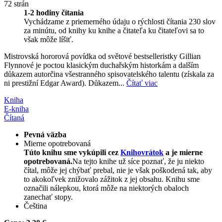
72 strán
1-2 hodiny čítania
Vychádzame z priemerného údaju o rýchlosti čítania 230 slov
za minútu, od knihy ku knihe a čitateľa ku čitateľovi sa to
však môže líšiť.
Mistrovská hororová povídka od světové bestselleristky Gillian
Flynnové je poctou klasickým duchařským historkám a dalším
důkazem autorčina všestranného spisovatelského talentu (získala za
ni prestižní Edgar Award). Důkazem...
Čítať viac
Kniha
E-kniha
Čítaná
Pevná väzba
Mierne opotrebovaná
Túto knihu sme vykúpili cez
Knihovrátok
a je mierne
opotrebovaná.
Na tejto knihe už síce poznať, že ju niekto
čítal, môže jej chýbať prebal, nie je však poškodená tak, aby
to akokoľvek znižovalo zážitok z jej obsahu. Knihu sme
označili nálepkou, ktorá môže na niektorých obaloch
zanechať stopy.
Čeština