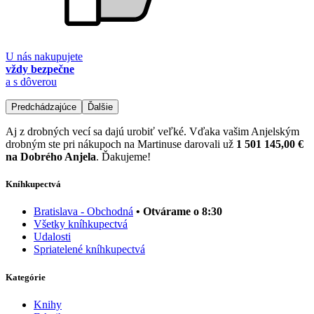
U nás nakupujete
vždy bezpečne
a s dôverou
Predchádzajúce
Ďalšie
Aj z drobných vecí sa dajú urobiť veľké. Vďaka vašim Anjelským
drobným ste pri nákupoch na Martinuse darovali už
1 501 145,00 €
na Dobrého Anjela
. Ďakujeme!
Kníhkupectvá
Bratislava - Obchodná
• Otvárame o 8:30
Všetky kníhkupectvá
Udalosti
Spriatelené kníhkupectvá
Kategórie
Knihy