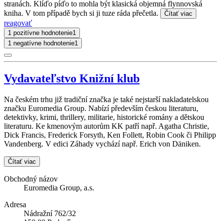
stranách. Klíďo píďo to mohla být klasická objemná flynnovská
kniha. V tom případě bych si ji tuze ráda přečetla.
Čítať viac
reagovať
1 pozitívne hodnotenie
1
1 negatívne hodnotenie
1
Vydavateľstvo Knižní klub
Na českém trhu již tradiční značka je také nejstarší nakladatelskou
značku Euromedia Group. Nabízí především českou literaturu,
detektivky, krimi, thrillery, militarie, historické romány a dětskou
literaturu. Ke kmenovým autorům KK patří např. Agatha Christie,
Dick Francis, Frederick Forsyth, Ken Follett, Robin Cook či Philipp
Vandenberg. V edici Záhady vychází např. Erich von Däniken.
Čítať viac
Obchodný názov
Euromedia Group, a.s.
Adresa
Nádražní 762/32