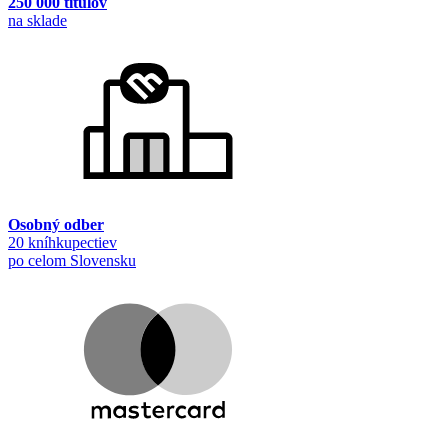
250 000 titulov
na sklade
Osobný odber
20 kníhkupectiev
po celom Slovensku