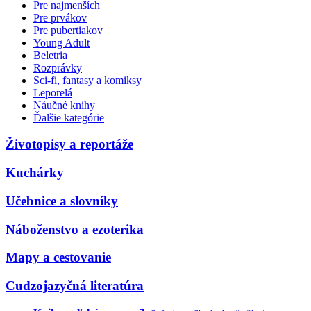
Pre najmenších
Pre prvákov
Pre pubertiakov
Young Adult
Beletria
Rozprávky
Sci-fi, fantasy a komiksy
Leporelá
Náučné knihy
Ďalšie kategórie
Životopisy a reportáže
Kuchárky
Učebnice a slovníky
Náboženstvo a ezoterika
Mapy a cestovanie
Cudzojazyčná literatúra