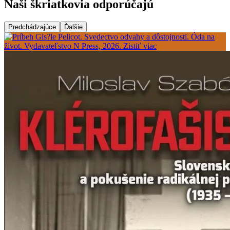
Naši škriatkovia odporúčajú
Predchádzajúce
Ďalšie