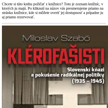
Chcete si túto knihu požičať z knižnice? Toto je zoznam knižníc, v
ktorých ju majú. Po kliknutí na názov vás presmerujeme priamo na
stránku knižnice, kde si môžete overiť jej dostupnosť a prípadne ju
aj priamo rezervovať.