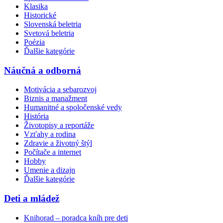
Klasika
Historické
Slovenská beletria
Svetová beletria
Poézia
Ďalšie kategórie
Náučná a odborná
Motivácia a sebarozvoj
Biznis a manažment
Humanitné a spoločenské vedy
História
Životopisy a reportáže
Vzťahy a rodina
Zdravie a životný štýl
Počítače a internet
Hobby
Umenie a dizajn
Ďalšie kategórie
Deti a mládež
Knihorad – poradca kníh pre deti