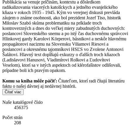
Publikácia sa venuje príčinám, kontextu a dôsledkom
radikalizovania viacerých katolíckych a jedného evanjelického
kňaza v rokoch 1935 - 1945. Kým vo verejnej diskusii prevláda
záujem o známe osobnosti, ako bol prezident Jozef Tiso, historik
Miloslav Szabó skúma problematiku na príklade troch
kontroverzných a dnes do veľkej miery zabudnutých duchovných:
poslancovi Slovenského snemu a po istý čas duchovnému správcovi
Hlinkovej gardy Karolovi Körperovi, básnikovi a neskôr hlavnému
propagátorovi nacizmu na Slovensku Viliamovi Riesovi a
poslancovi a okresnému tajomníkovi HSĽS vo Zvolene Antonovi
Šalátovi. Hlavný text dopĺňajú exkurzy o ďalších troch kňazoch
(Ladislavovi Hanusovi, Vladimírovi Rolkovi a Ľudovítovi
Veselom), ktorí sa v istých aspektoch od klérofašistov odlišovali,
prípadne boli ich pravým opakom.
Komu sa kniha môže páčiť:
Čitateľom, ktorí radi čítajú literatúru
faktu o našej dávnej aj nedávnej histórii.
Čítať viac
Naše katalógové číslo
456375
Počet strán
208