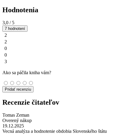
Hodnotenia
3,0
/ 5
7 hodnotení
2
2
0
0
3
Ako sa páčila kniha vám?
Pridať recenziu
Recenzie čitateľov
Tomas Zeman
Overený nákup
19.12.2025
Vecná analýza a hodnotenie obdobia Slovenského štátu