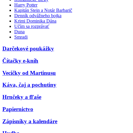
Harry Potter
Kapitán Stein a Notár Barbarič
Denník odvážneho bojka
Krimi Dominika Dána
Učím sa rozprávať
Duna
Smradi
Darčekové poukážky
Čítačky e-kníh
Vecičky od Martinusu
Káva, čaj a pochutiny
Hrnčeky a fľaše
Papiernictvo
Zápisníky a kalendáre