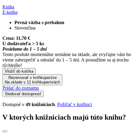
Kniha
E-kniha
Pevná väzba s prebalom
Slovenčina
Cena:
11,70 €
U dodávateľa > 5 ks
Posielame do 1 – 5 dní
Tento produkt momentálne nemáme na sklade, ale zvyčajne vám ho
vieme zabezpečiť a odoslať do 1 – 5 dní. A posnažíme sa aj trochu
rýchlejšie!
Vložiť do košíka
Rezervovať v kníhkupectve
Na sklade v 11 kníhkupectvách
Pridať do zoznamu
Sledovať dostupnosť
Dostupné v
49 knižniciach
.
Požičať v knižnici
V ktorých knižniciach majú túto knihu?