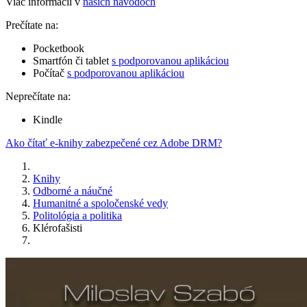
Viac informácií v
našich návodoch
Prečítate na:
Pocketbook
Smartfón či tablet
s podporovanou aplikáciou
Počítač
s podporovanou aplikáciou
Neprečítate na:
Kindle
Ako čítať e-knihy zabezpečené cez Adobe DRM?
Knihy
Odborné a náučné
Humanitné a spoločenské vedy
Politológia a politika
Klérofašisti