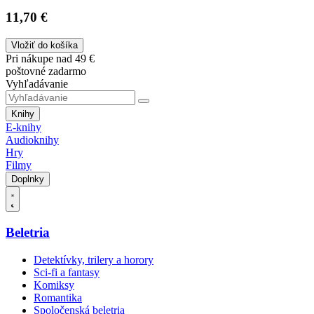
11,70 €
Vložiť do košíka
Pri nákupe nad 49 €
poštovné zadarmo
Vyhľadávanie
Knihy
E-knihy
Audioknihy
Hry
Filmy
Doplnky
Beletria
Detektívky, trilery a horory
Sci-fi a fantasy
Komiksy
Romantika
Spoločenská beletria