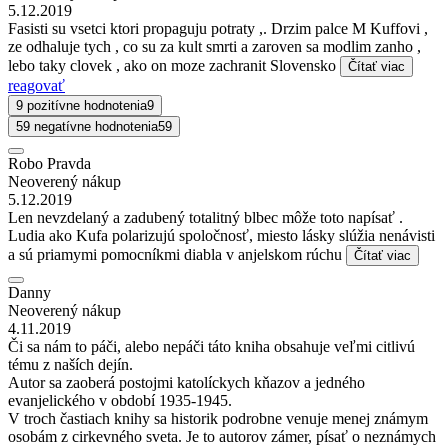
5.12.2019
Fasisti su vsetci ktori propaguju potraty ,. Drzim palce M Kuffovi ,
ze odhaluje tych , co su za kult smrti a zaroven sa modlim zanho ,
lebo taky clovek , ako on moze zachranit Slovensko
Čítať viac
reagovať
9 pozitívne hodnotenia
9
59 negatívne hodnotenia
59
Robo Pravda
Neoverený nákup
5.12.2019
Len nevzdelaný a zadubený totalitný blbec môže toto napísať .
Ludia ako Kufa polarizujú spoločnosť, miesto lásky slúžia nenávisti
a sú priamymi pomocníkmi diabla v anjelskom rúchu
Čítať viac
Danny
Neoverený nákup
4.11.2019
Či sa nám to páči, alebo nepáči táto kniha obsahuje veľmi citlivú
tému z naších dejín.
Autor sa zaoberá postojmi katolíckych kňazov a jedného
evanjelického v období 1935-1945.
V troch častiach knihy sa historik podrobne venuje menej známym
osobám z cirkevného sveta. Je to autorov zámer, písať o neznámych