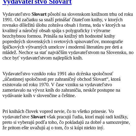
Vydavateľstvo Slovart
Vydavateľstvo
Slovart
pôsobí na slovenskom knižnom trhu od roku
1991. Od začiatku sa snaží prinášať čitateľom knihy, v ktorých
rovnako dôležitú úlohu zohráva obsah i forma, teda v ktorých sa
kvalitný a náročný obsah spája s polygraficky i výtvarne
bezchybnou formou. Prináša na knižný trh hodnotné knihy
popredných slovenských i svetových spisovateľov, monografie
špičkových výtvarných umelcov i modernú literatúru pre deti a
mládež. Nechce sa stať najväčším vydavateľstvom na Slovensku, no
chce byť vydavateľstvom najlepších kníh.
Vydavateľstvo vzniklo roku 1991 ako dcérska spoločnosť
„účastinnej spoločnosti pre zahraničný obchod Slovart“, ktorá
existovala od roku 1970. V čase vzniku sa vydavateľstvo
zameriavalo na vývoz kníh do zahraničia, neskôr postupne na
vydávanie kníh v slovenčine a češtine.
Pri knihách človek vopred nevie, čo to všetko prinesie. Vo
vydavateľstve
Slovart
však pracujú ľudia, ktorí majú radi knižky,
preto si vyberajú podľa toho, čo pokladajú za dobré a samozrejme,
že pritom ešte uvažujú aj o tom, čo si kúpi niekto iný.