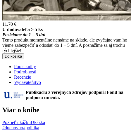
11,70 €
U dodávateľa > 5 ks
Posielame do 1 – 5 dní
Tento produkt momentálne nemáme na sklade, ale zvyčajne vám ho
vieme zabezpečiť a odoslať do 1 – 5 dní. A posnažíme sa aj trochu
rýchlejšie!
Do košíka
Popis knihy
Podrobnosti
Recenzie
Vydavateľstvo
Publikáciu z verejných zdrojov podporil Fond na
podporu umenia.
Viac o knihe
Pozrieť ukážku
Ukážka
#duchovno
#politika