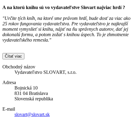
A na ktorú knihu sú vo vydavateľstve
Slovart
najviac hrdí ?
"Určite tých kníh, na ktoré sme právom hrdí, bude dosť za viac ako
25 rokov fungovania vydavateľstva. Pre vydavateľstvo je najkrajší
moment vymyslieť si knihu, nájsť na ňu správnych autorov, dať jej
dokonalú formu, a potom zožať s knihou úspech. To je zhmotnenie
vydavateľského remesla."
Čítať viac
Obchodný názov
Vydavateľstvo SLOVART, s.r.o.
Adresa
Bojnická 10
831 04 Bratislava
Slovenská republika
E-mail
slovart@slovart.sk