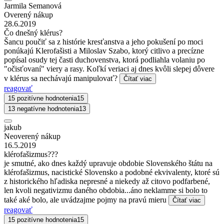
Jarmila Semanová
Overený nákup
28.6.2019
Čo dnešný klérus?
Šancu poučiť sa z histórie kresťanstva a jeho pokušení po moci
ponúkajú Klerofašisti a Miloslav Szabo, ktorý citlivo a precízne
popísal osudy tej časti duchovenstva, ktorá podliahla volaniu po
"očisťovaní" viery a rasy. Koľkí veriaci aj dnes kvôli slepej dôvere
v klérus sa nechávajú manipulovať?
Čítať viac
reagovať
15 pozitívne hodnotenia
15
13 negatívne hodnotenia
13
jakub
Neoverený nákup
16.5.2019
klérofašizmus???
je smutné, ako dnes každý upravuje obdobie Slovenského štátu na
klérofašizmus, nacistické Slovensko a podobné ekvivalenty, ktoré sú
z historického hľadiska nepresné a niekedy až citovo podfarbené,
len kvoli negativizmu daného obdobia...áno neklamme si bolo to
také aké bolo, ale uvádzajme pojmy na pravú mieru
Čítať viac
reagovať
15 pozitívne hodnotenia
15