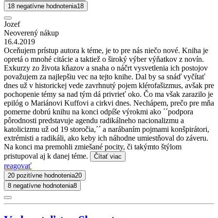
18 negatívne hodnotenia
18
Jozef
Neoverený nákup
16.4.2019
Oceňujem prístup autora k téme, je to pre nás niečo nové. Kniha je
opretá o mnohé citácie a taktiež o široký výber výňatkov z novín.
Exkurzy zo života kňazov a snaha o náčrt vysvetlenia ich postojov
považujem za najlepšiu vec na tejto knihe. Dal by sa snáď vyčítať
dnes už v historickej vede zavrhnutý pojem klérofašizmus, avšak pre
pochopenie témy sa nad tým dá privrieť oko. Čo ma však zarazilo je
epilóg o Mariánovi Kuffovi a cirkvi dnes. Nechápem, prečo pre mňa
pomerne dobrú knihu na konci odpíše výrokmi ako ´´podpora
pôrodnosti predstavuje agendu radikálneho nacionalizmu a
katolicizmu už od 19 storočia,´´ a narábaním pojmami konšpirátori,
extrémisti a radikáli, ako keby ich náhodne umiestňoval do záveru.
Na konci ma premohli zmiešané pocity, či takýmto štýlom
pristupoval aj k danej téme.
Čítať viac
reagovať
20 pozitívne hodnotenia
20
8 negatívne hodnotenia
8