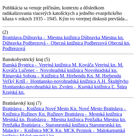
Publikácia sa venuje príčinám, kontextu a dôsledkom
radikalizovania viacerých katolíckych a jedného evanjelického
kňaza v rokoch 1935 - 1945. Kým vo verejnej diskusii prevláda...
(2)
Bratislava-Dúbravka -
Miestna knižnica Dúbravka
Miestna kn.
Dúbravka
Podbrezová -
Obecná knižnica Podbrezová
Obecná kn.
Podbrezová
Banskobystrický kraj (5)
Banská Bystrica -
Verejná knižnica M. Kováča
Verejná kn. M.
Kováča
Lučenec -
Novohradská knižnica
Novohradská kn.
Rimavská Sobota -
Knižnica M. Hrebendu
Kn. M. Hrebendu
Veľký Krtíš -
Hontiansko-novohradská knižnica A.H. Škultétyho
Hontiansko-novohradská kn.
Zvolen -
Krajská knižnica Ľ. Štúra
Krajská kn.
Bratislavský kraj (7)
Bratislava -
Knižnica Nové Mesto
Kn. Nové Mesto
Bratislava -
Knižnica Ružinov
Kn. Ružinov
Bratislava -
Mestská knižnica
Mestská kn.
Bratislava -
Miestna knižnica Petržalka
Miestna kn.
Petržalka
Bratislava -
Staromestská knižnica
Staromestská kn.
Malacky -
Knižnica MCK
Kn. MCK
Pezinok -
Malokarpatská
knižnica
Malokarpatská kn.