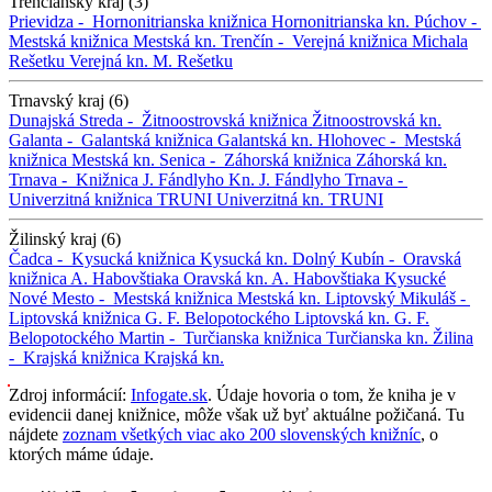
Trenčiansky kraj (3)
Prievidza -
Hornonitrianska knižnica
Hornonitrianska kn.
Púchov -
Mestská knižnica
Mestská kn.
Trenčín -
Verejná knižnica Michala
Rešetku
Verejná kn. M. Rešetku
Trnavský kraj (6)
Dunajská Streda -
Žitnoostrovská knižnica
Žitnoostrovská kn.
Galanta -
Galantská knižnica
Galantská kn.
Hlohovec -
Mestská
knižnica
Mestská kn.
Senica -
Záhorská knižnica
Záhorská kn.
Trnava -
Knižnica J. Fándlyho
Kn. J. Fándlyho
Trnava -
Univerzitná knižnica TRUNI
Univerzitná kn. TRUNI
Žilinský kraj (6)
Čadca -
Kysucká knižnica
Kysucká kn.
Dolný Kubín -
Oravská
knižnica A. Habovštiaka
Oravská kn. A. Habovštiaka
Kysucké
Nové Mesto -
Mestská knižnica
Mestská kn.
Liptovský Mikuláš -
Liptovská knižnica G. F. Belopotockého
Liptovská kn. G. F.
Belopotockého
Martin -
Turčianska knižnica
Turčianska kn.
Žilina
-
Krajská knižnica
Krajská kn.
Zdroj informácií:
Infogate.sk
. Údaje hovoria o tom, že kniha je v
evidencii danej knižnice, môže však už byť aktuálne požičaná. Tu
nájdete
zoznam všetkých viac ako 200 slovenských knižníc
, o
ktorých máme údaje.