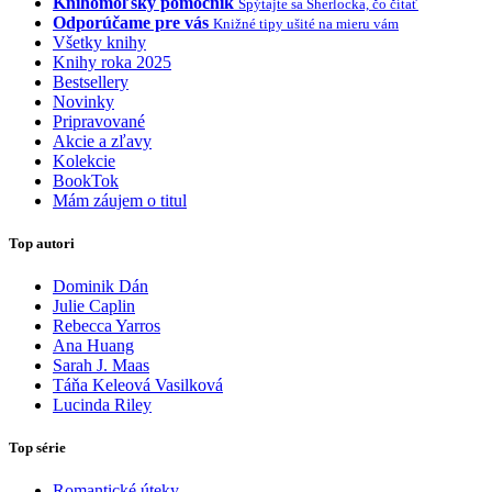
Knihomoľský pomocník
Spýtajte sa Sherlocka, čo čítať
Odporúčame pre vás
Knižné tipy ušité na mieru vám
Všetky knihy
Knihy roka 2025
Bestsellery
Novinky
Pripravované
Akcie a zľavy
Kolekcie
BookTok
Mám záujem o titul
Top autori
Dominik Dán
Julie Caplin
Rebecca Yarros
Ana Huang
Sarah J. Maas
Táňa Keleová Vasilková
Lucinda Riley
Top série
Romantické úteky