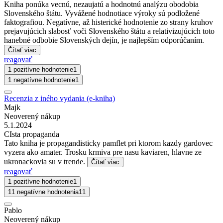
Kniha ponúka vecnú, nezaujatú a hodnotnú analýzu obodobia
Slovenského štátu. Vyvážené hodnotiace výroky sú podložené
faktografiou. Negatívne, až histerické hodnotenie zo strany kruhov
prejavujúcich slabosť voči Slovenského štátu a relativizujúcich toto
hanebné odbobie Slovenských dejín, je najlepším odporúčaním.
Čítať viac
reagovať
1 pozitívne hodnotenie
1
1 negatívne hodnotenie
1
Recenzia z iného vydania (e-kniha)
Majk
Neoverený nákup
5.1.2024
CIsta propaganda
Tato kniha je propagandisticky pamflet pri ktorom kazdy gardovec
vyzera ako amater. Trosku krmiva pre nasu kaviaren, hlavne ze
ukronackovia su v trende.
Čítať viac
reagovať
1 pozitívne hodnotenie
1
11 negatívne hodnotenia
11
Pablo
Neoverený nákup