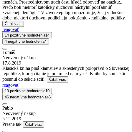
menách. Prostredníctvom troch častí hľadá odpoveď na otázku:,,
Prečo boli niektorí katolícky duchovní náchylní podľahnúť
zvrátenej ideológií." V závere epilógu upozorňuje, že aj v dnešnej
dobe, niektorí duchovní podliehajú pokušeniu - radikálnej politiky.
Čítať viac
reagovať
14 pozitívne hodnotenia
14
4 negatívne hodnotenia
4
Tomáš
Neoverený nákup
17.8.2019
Klasická kniha plná klamstiev a skreslených poloprávd o Slovenskej
republike, ktorej čítanie je priam jed na myseľ. Knihu by som skôr
posunul do sekcie scifi.
Čítať viac
reagovať
10 pozitívne hodnotenia
10
46 negatívne hodnotenia
46
Pablo
Neoverený nákup
5.12.2019
Presne tak
Čítať viac