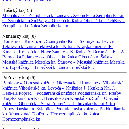
Košický kraj (3)
Michalovce -
Zemplínska knižnica G. Zvonického
Zemplínska kn.
G. Zvonického
Smižany -
Obecná knižnica
Obecná kn.
Trebišov -
Zemplínska knižnica
Zemplínska kn.
Nitriansky kraj (8)
Komárno -
Knižnica J. Szinnyeiho
Kn. J. Szinnyeiho
Levice -
Tekovská knižnica
Tekovská kn.
Nitra -
Krajská knižnica K.
Kmeťka
Krajská kn.
Nové Zámky -
Knižnica A. Bernoláka
Kn. A.
Bernoláka
Palárikovo -
Obecná knižnica
Obecná kn.
Šaľa -
Mestská knižnica
Mestská kn.
Štúrovo -
Mestská knižnica
Mestská
kn.
Topoľčany -
Tribečská knižnica
Tribečská kn.
Prešovský kraj (9)
Bardejov -
Okresná knižnica
Okresná kn.
Humenné -
Vihorlatská
knižnica
Vihorlatská kn.
Levoča -
Knižnica J. Henkela
Kn. J.
Henkela
Poprad -
Podtatranská knižnica
Podtatranská kn.
Prešov -
Krajská knižnica P. O. Hviezdoslava
Krajská kn.
Soľ -
Obecná
knižnica
Obecná kn.
Stará Ľubovňa -
Ľubovnianska knižnica
Ľubovnianska kn.
Svidník -
Podduklianska knižnica
Podduklianska
kn.
Vranov nad Topľou -
Hornozemplínska knižnica
Hornozemplínska kn.