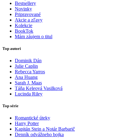
Bestsellery
Novinky
Pripravované
Akcie a zľavy
Kolekcie
BookTok
Mám záujem o titul
Top autori
Dominik Dán
Julie Caplin
Rebecca Yarros
Ana Huang
Sarah J. Maas
Táňa Keleová Vasilková
Lucinda Riley
Top série
Romantické úteky
Harry Potter
Kapitán Stein a Notár Barbarič
Denník odvážneho bojka