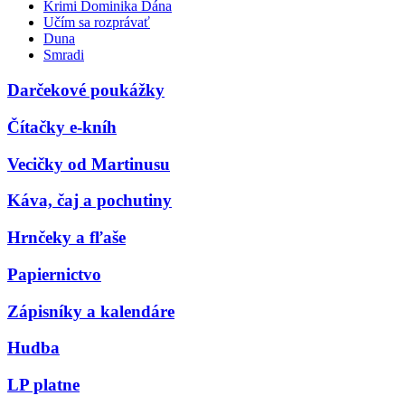
Krimi Dominika Dána
Učím sa rozprávať
Duna
Smradi
Darčekové poukážky
Čítačky e-kníh
Vecičky od Martinusu
Káva, čaj a pochutiny
Hrnčeky a fľaše
Papiernictvo
Zápisníky a kalendáre
Hudba
LP platne