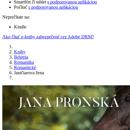
Smartfón či tablet
s podporovanou aplikáciou
Počítač
s podporovanou aplikáciou
Neprečítate na:
Kindle
Ako čítať e-knihy zabezpečené cez Adobe DRM?
Knihy
Beletria
Romantika
Romantické
Janičiarova žena