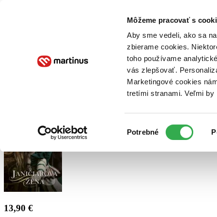
Doručenie
Kníhkupectvá
Knihovrátok
Poukážky
Knižný blog
Kontakt
Môžeme pracovať s cooki
Aby sme vedeli, ako sa na 
zbierame cookies. Niektor
E-knihy
Audioknihy
Hry
Filmy
Knihy
Doplnky
toho používame analytické
vás zlepšovať. Personaliz
Vyhľadávanie
Marketingové cookies nám 
tretími stranami. Veľmi b
Prihlásiť
Výber
Potrebné
P
súhlasu
13,90 €