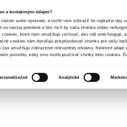
es a kontaktnými údajmi?
našom webe správate, a mohli vám zobraziť tie najlepšie tipy n
é sú naozaj potrebné a bez nich by naša stránka vôbec nefung
 cookies, ktoré nám umožňujú zisťovať, ako náš web funguje, a 
ačné cookies nám dovoľujú prispôsobovať stránku pre vašu lepši
zas umožňujú zobrazenie relevantnej reklamy. Niektoré údaje z
y nám pomohlo, keby sme mohli používať všetky tieto cookies. 
ersonalizačné
Analytické
Marketi