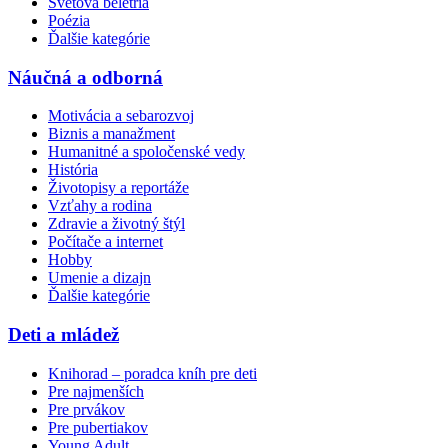
Svetová beletria
Poézia
Ďalšie kategórie
Náučná a odborná
Motivácia a sebarozvoj
Biznis a manažment
Humanitné a spoločenské vedy
História
Životopisy a reportáže
Vzťahy a rodina
Zdravie a životný štýl
Počítače a internet
Hobby
Umenie a dizajn
Ďalšie kategórie
Deti a mládež
Knihorad – poradca kníh pre deti
Pre najmenších
Pre prvákov
Pre pubertiakov
Young Adult