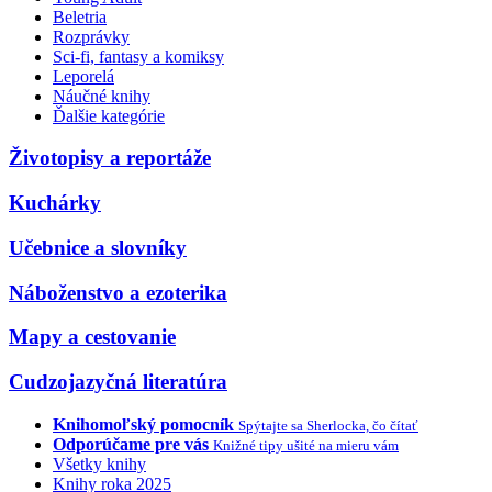
Beletria
Rozprávky
Sci-fi, fantasy a komiksy
Leporelá
Náučné knihy
Ďalšie kategórie
Životopisy a reportáže
Kuchárky
Učebnice a slovníky
Náboženstvo a ezoterika
Mapy a cestovanie
Cudzojazyčná literatúra
Knihomoľský pomocník
Spýtajte sa Sherlocka, čo čítať
Odporúčame pre vás
Knižné tipy ušité na mieru vám
Všetky knihy
Knihy roka 2025