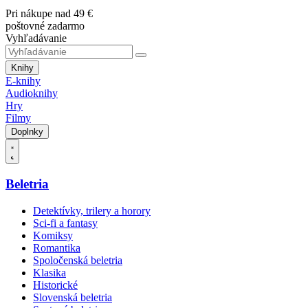
Pri nákupe nad 49 €
poštovné zadarmo
Vyhľadávanie
Knihy
E-knihy
Audioknihy
Hry
Filmy
Doplnky
Beletria
Detektívky, trilery a horory
Sci-fi a fantasy
Komiksy
Romantika
Spoločenská beletria
Klasika
Historické
Slovenská beletria