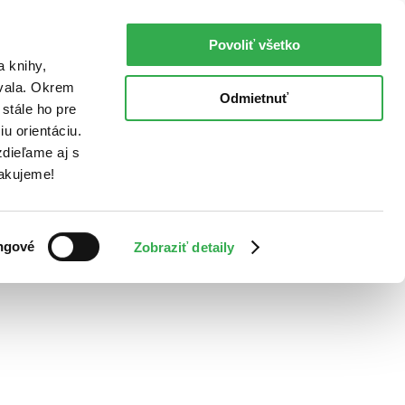
Povoliť všetko
a knihy,
ovala. Okrem
Odmietnuť
stále ho pre
u orientáciu.
dieľame aj s
Ďakujeme!
ngové
Zobraziť detaily