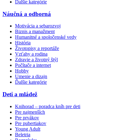
Ďalšie kategórie
Náučná a odborná
Motivácia a sebarozvoj
Biznis a manažment
Humanitné a spoločenské vedy
História
Životopisy a reportáže
Vzťahy a rodina
Zdravie a životný štýl
Počítače a internet
Hobby
Umenie a dizajn
Ďalšie kategórie
Deti a mládež
Knihorad – poradca kníh pre deti
Pre najmenších
Pre prvákov
Pre pubertiakov
Young Adult
Beletria