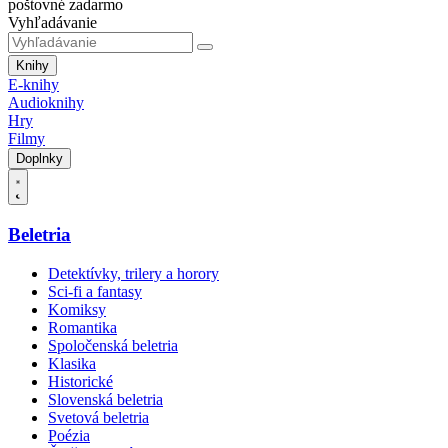
poštovné zadarmo
Vyhľadávanie
Knihy
E-knihy
Audioknihy
Hry
Filmy
Doplnky
Beletria
Detektívky, trilery a horory
Sci-fi a fantasy
Komiksy
Romantika
Spoločenská beletria
Klasika
Historické
Slovenská beletria
Svetová beletria
Poézia