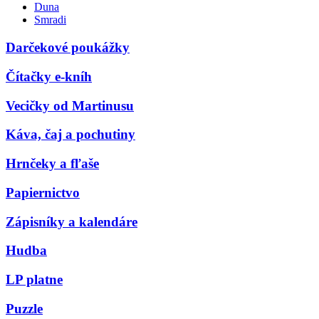
Duna
Smradi
Darčekové poukážky
Čítačky e-kníh
Vecičky od Martinusu
Káva, čaj a pochutiny
Hrnčeky a fľaše
Papiernictvo
Zápisníky a kalendáre
Hudba
LP platne
Puzzle