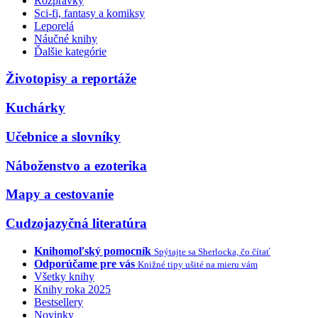
Rozprávky
Sci-fi, fantasy a komiksy
Leporelá
Náučné knihy
Ďalšie kategórie
Životopisy a reportáže
Kuchárky
Učebnice a slovníky
Náboženstvo a ezoterika
Mapy a cestovanie
Cudzojazyčná literatúra
Knihomoľský pomocník
Spýtajte sa Sherlocka, čo čítať
Odporúčame pre vás
Knižné tipy ušité na mieru vám
Všetky knihy
Knihy roka 2025
Bestsellery
Novinky