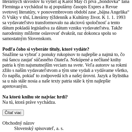
literárnych skvostov tu vyšiel aj Karol May či prvá „bondovka“ Iana
Fleminga a vychádzal tu aj populárny časopis Expres a Revue
svetovej literatúry, v ponovembrovom období zase „bájna Angelika“
či Vtáky v tŕní, Literárny týždenník a Kultúrny život. K 1. 1. 1993
sa vydavateľstvo transformovalo na akciovú spoločnosť a tento
dátum pokladá legislatíva za dátum vzniku vydavateľstva. Takže
narodeniny môžeme oslavovať dvakrát, raz dokonca spolu so
samostatným Slovenskom.
Podľa čoho si vyberáte tituly, ktoré vydáte?
Snažíme sa vybrať z ponuky rukopisov to najlepšie a najmä to, čo
má šancu zaujať súčasného čitateľa. Nekúpené a nečítané knihy
patria k tým najsmutnejším veciam na svete. Veľa autorov sa rokmi
zžilo s naším vydavateľstvom a tým sme vydali a vydávame všetko,
čo napíšu, pokiaľ to zodpovedá ich a našej úrovni. Jazyk a štylistika
sa u nás stále nosia a naše texty patria stále k tým najlepšie
apretovaným.
Na ktorú knihu ste najviac hrdí?
Na tú, ktorá práve vychádza.
Čítať viac
Obchodný názov
Slovenský spisovateľ, a. s.