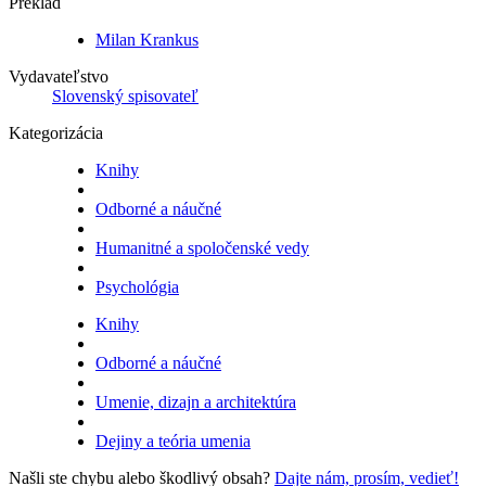
Preklad
Milan Krankus
Vydavateľstvo
Slovenský spisovateľ
Kategorizácia
Knihy
Odborné a náučné
Humanitné a spoločenské vedy
Psychológia
Knihy
Odborné a náučné
Umenie, dizajn a architektúra
Dejiny a teória umenia
Našli ste chybu alebo škodlivý obsah?
Dajte nám, prosím, vedieť!