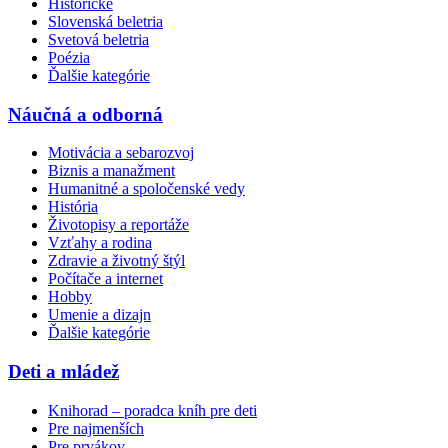
Historické
Slovenská beletria
Svetová beletria
Poézia
Ďalšie kategórie
Náučná a odborná
Motivácia a sebarozvoj
Biznis a manažment
Humanitné a spoločenské vedy
História
Životopisy a reportáže
Vzťahy a rodina
Zdravie a životný štýl
Počítače a internet
Hobby
Umenie a dizajn
Ďalšie kategórie
Deti a mládež
Knihorad – poradca kníh pre deti
Pre najmenších
Pre prvákov