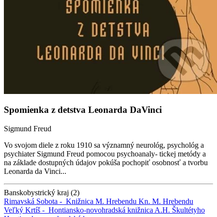
Spomienka z detstva Leonarda DaVinci
Sigmund Freud
Vo svojom diele z roku 1910 sa významný neurológ, psychológ a
psychiater Sigmund Freud pomocou psychoanaly- tickej metódy a
na základe dostupných údajov pokúša pochopiť osobnosť a tvorbu
Leonarda da Vinci...
Banskobystrický kraj (2)
Rimavská Sobota -
Knižnica M. Hrebendu
Kn. M. Hrebendu
Veľký Krtíš -
Hontiansko-novohradská knižnica A.H. Škultétyho