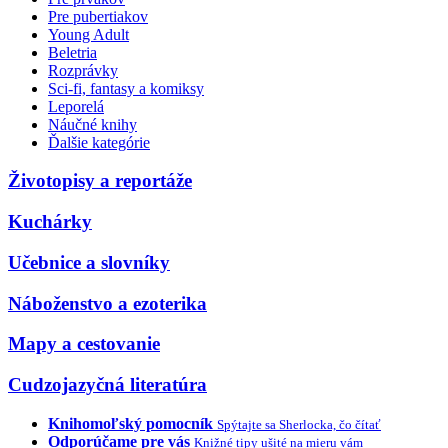
Pre pubertiakov
Young Adult
Beletria
Rozprávky
Sci-fi, fantasy a komiksy
Leporelá
Náučné knihy
Ďalšie kategórie
Životopisy a reportáže
Kuchárky
Učebnice a slovníky
Náboženstvo a ezoterika
Mapy a cestovanie
Cudzojazyčná literatúra
Knihomoľský pomocník
Spýtajte sa Sherlocka, čo čítať
Odporúčame pre vás
Knižné tipy ušité na mieru vám