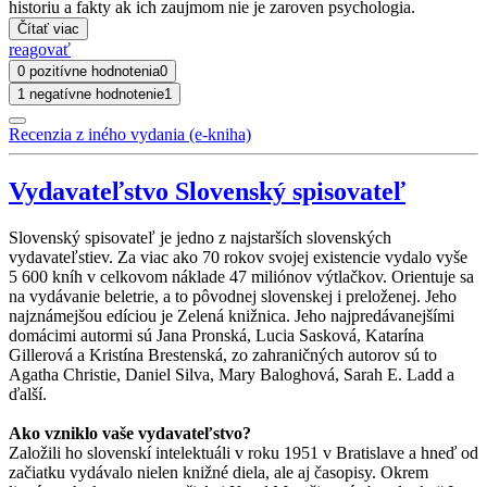
historiu a fakty ak ich zaujmom nie je zaroven psychologia.
Čítať viac
reagovať
0 pozitívne hodnotenia
0
1 negatívne hodnotenie
1
Recenzia z iného vydania (e-kniha)
Vydavateľstvo Slovenský spisovateľ
Slovenský spisovateľ je jedno z najstarších slovenských
vydavateľstiev. Za viac ako 70 rokov svojej existencie vydalo vyše
5 600 kníh v celkovom náklade 47 miliónov výtlačkov. Orientuje sa
na vydávanie beletrie, a to pôvodnej slovenskej i preloženej. Jeho
najznámejšou edíciou je Zelená knižnica. Jeho najpredávanejšími
domácimi autormi sú Jana Pronská, Lucia Sasková, Katarína
Gillerová a Kristína Brestenská, zo zahraničných autorov sú to
Agatha Christie, Daniel Silva, Mary Baloghová, Sarah E. Ladd a
ďalší.
Ako vzniklo vaše vydavateľstvo?
Založili ho slovenskí intelektuáli v roku 1951 v Bratislave a hneď od
začiatku vydávalo nielen knižné diela, ale aj časopisy. Okrem