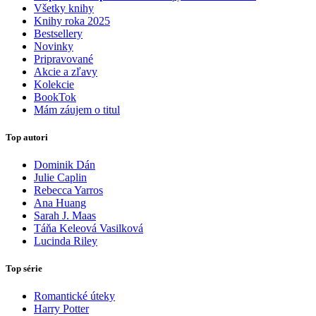
Všetky knihy
Knihy roka 2025
Bestsellery
Novinky
Pripravované
Akcie a zľavy
Kolekcie
BookTok
Mám záujem o titul
Top autori
Dominik Dán
Julie Caplin
Rebecca Yarros
Ana Huang
Sarah J. Maas
Táňa Keleová Vasilková
Lucinda Riley
Top série
Romantické úteky
Harry Potter