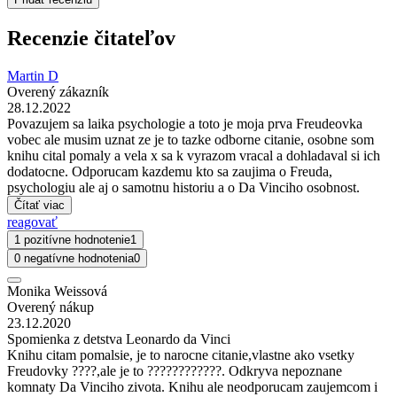
Recenzie čitateľov
Martin D
Overený zákazník
28.12.2022
Povazujem sa laika psychologie a toto je moja prva Freudeovka
vobec ale musim uznat ze je to tazke odborne citanie, osobne som
knihu cital pomaly a vela x sa k vyrazom vracal a dohladaval si ich
dodatocne. Odporucam kazdemu kto sa zaujima o Freuda,
psychologiu ale aj o samotnu historiu a o Da Vinciho osobnost.
Čítať viac
reagovať
1 pozitívne hodnotenie
1
0 negatívne hodnotenia
0
Monika Weissová
Overený nákup
23.12.2020
Spomienka z detstva Leonardo da Vinci
Knihu citam pomalsie, je to narocne citanie,vlastne ako vsetky
Freudovky ????,ale je to ????????????. Odkryva nepoznane
komnaty Da Vinciho zivota. Knihu ale neodporucam zaujemcom i