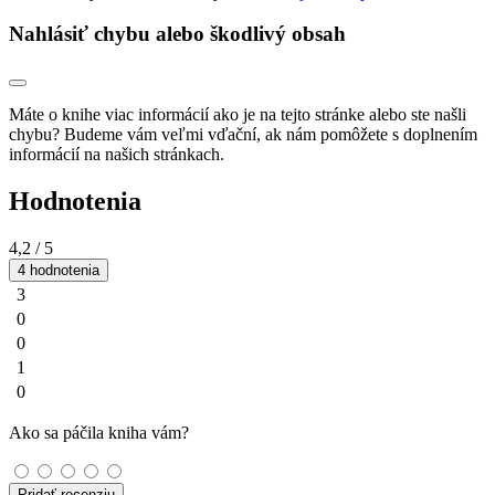
Nahlásiť chybu alebo škodlivý obsah
Máte o knihe viac informácií ako je na tejto stránke alebo ste našli
chybu? Budeme vám veľmi vďační, ak nám pomôžete s doplnením
informácií na našich stránkach.
Hodnotenia
4,2
/ 5
4 hodnotenia
3
0
0
1
0
Ako sa páčila kniha vám?
Pridať recenziu