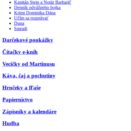
Kapitán Stein a Notár Barbarič
Denník odvážneho bojka
Krimi Dominika Dána
Učím sa rozprávať
Duna
Smradi
Darčekové poukážky
Čítačky e-kníh
Vecičky od Martinusu
Káva, čaj a pochutiny
Hrnčeky a fľaše
Papiernictvo
Zápisníky a kalendáre
Hudba