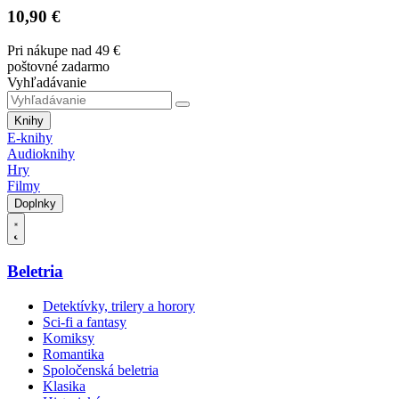
10,90 €
Pri nákupe nad 49 €
poštovné zadarmo
Vyhľadávanie
Knihy
E-knihy
Audioknihy
Hry
Filmy
Doplnky
Beletria
Detektívky, trilery a horory
Sci-fi a fantasy
Komiksy
Romantika
Spoločenská beletria
Klasika