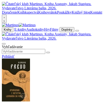
Doručenie
Kníhkupectvá
Knihovrátok
Poukážky
Knižný blog
Kontakt
E-knihy
Audioknihy
Hry
Filmy
Knihy
Doplnky
Vyhľadávanie
Prihlásiť