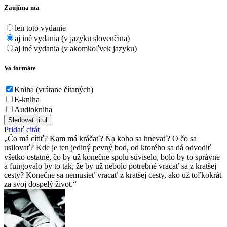
Zaujíma ma
len toto vydanie
aj iné vydania (v jazyku slovenčina)
aj iné vydania (v akomkoľvek jazyku)
Vo formáte
Kniha (vrátane čítaných)
E-kniha
Audiokniha
Sledovať titul
Pridať citát
Čo má cítiť? Kam má kráčať? Na koho sa hnevať? O čo sa
usilovať? Kde je ten jediný pevný bod, od ktorého sa dá odvodiť
všetko ostatné, čo by už konečne spolu súviselo, bolo by to správne
a fungovalo by to tak, že by už nebolo potrebné vracať sa z kratšej
cesty? Konečne sa nemusieť vracať z kratšej cesty, ako už toľkokrát
za svoj dospelý život.