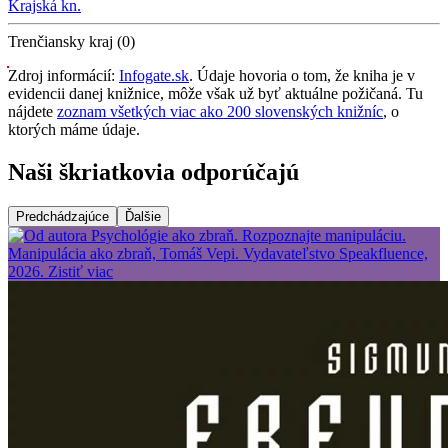
Krajská kn.
Trenčiansky kraj (0)
Zdroj informácií:
Infogate.sk
. Údaje hovoria o tom, že kniha je v
evidencii danej knižnice, môže však už byť aktuálne požičaná. Tu
nájdete
zoznam všetkých viac ako 200 slovenských knižníc
, o
ktorých máme údaje.
Naši škriatkovia odporúčajú
Predchádzajúce
Ďalšie