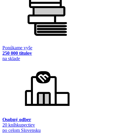
Ponúkame vyše
250 000 titulov
na sklade
Osobný odber
20 kníhkupectiev
po celom Slovensku