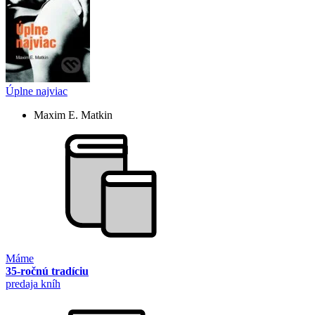
Úplne najviac
Maxim E. Matkin
Máme
35-ročnú tradíciu
predaja kníh