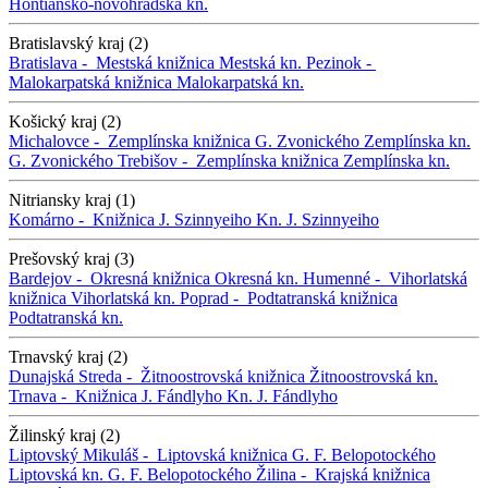
Hontiansko-novohradská kn.
Bratislavský kraj (2)
Bratislava -
Mestská knižnica
Mestská kn.
Pezinok -
Malokarpatská knižnica
Malokarpatská kn.
Košický kraj (2)
Michalovce -
Zemplínska knižnica G. Zvonického
Zemplínska kn.
G. Zvonického
Trebišov -
Zemplínska knižnica
Zemplínska kn.
Nitriansky kraj (1)
Komárno -
Knižnica J. Szinnyeiho
Kn. J. Szinnyeiho
Prešovský kraj (3)
Bardejov -
Okresná knižnica
Okresná kn.
Humenné -
Vihorlatská
knižnica
Vihorlatská kn.
Poprad -
Podtatranská knižnica
Podtatranská kn.
Trnavský kraj (2)
Dunajská Streda -
Žitnoostrovská knižnica
Žitnoostrovská kn.
Trnava -
Knižnica J. Fándlyho
Kn. J. Fándlyho
Žilinský kraj (2)
Liptovský Mikuláš -
Liptovská knižnica G. F. Belopotockého
Liptovská kn. G. F. Belopotockého
Žilina -
Krajská knižnica