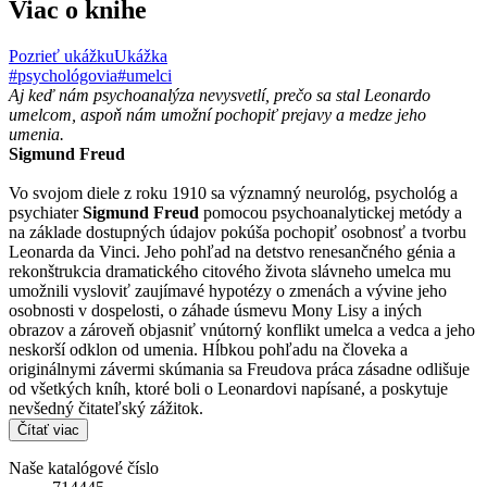
Viac o knihe
Pozrieť ukážku
Ukážka
#psychológovia
#umelci
Aj keď nám psychoanalýza nevysvetlí, prečo sa stal Leonardo
umelcom, aspoň nám umožní pochopiť prejavy a medze jeho
umenia.
Sigmund Freud
Vo svojom diele z roku 1910 sa významný neurológ, psychológ a
psychiater
Sigmund Freud
pomocou psychoanalytickej metódy a
na základe dostupných údajov pokúša pochopiť osobnosť a tvorbu
Leonarda da Vinci. Jeho pohľad na detstvo renesančného génia a
rekonštrukcia dramatického citového života slávneho umelca mu
umožnili vysloviť zaujímavé hypotézy o zmenách a vývine jeho
osobnosti v dospelosti, o záhade úsmevu Mony Lisy a iných
obrazov a zároveň objasniť vnútorný konflikt umelca a vedca a jeho
neskorší odklon od umenia. Hĺbkou pohľadu na človeka a
originálnymi závermi skúmania sa Freudova práca zásadne odlišuje
od všetkých kníh, ktoré boli o Leonardovi napísané, a poskytuje
nevšedný čitateľský zážitok.
Čítať viac
Naše katalógové číslo