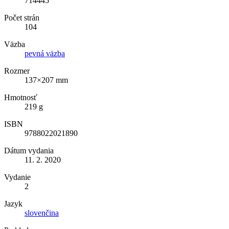
714445
Počet strán
104
Väzba
pevná väzba
Rozmer
137×207 mm
Hmotnosť
219 g
ISBN
9788022021890
Dátum vydania
11. 2. 2020
Vydanie
2
Jazyk
slovenčina