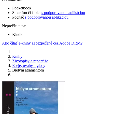
Pocketbook
Smartfón či tablet
s podporovanou aplikáciou
Počítač
s podporovanou aplikáciou
Neprečítate na:
Kindle
Ako čítať e-knihy zabezpečené cez Adobe DRM?
Knihy
Životopisy a reportáže
Eseje, úvahy a glosy
Bielym atramentom