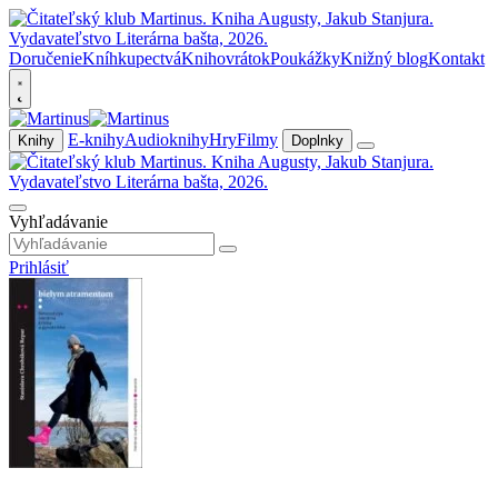
Doručenie
Kníhkupectvá
Knihovrátok
Poukážky
Knižný blog
Kontakt
E-knihy
Audioknihy
Hry
Filmy
Knihy
Doplnky
Vyhľadávanie
Prihlásiť