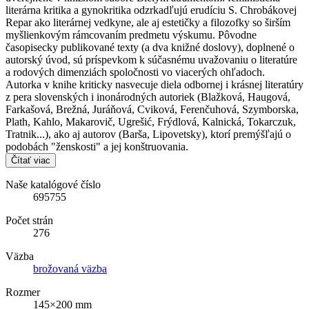
literárna kritika a gynokritika odzrkadľujú erudíciu S. Chrobákovej
Repar ako literárnej vedkyne, ale aj estetičky a filozofky so širším
myšlienkovým rámcovaním predmetu výskumu. Pôvodne
časopisecky publikované texty (a dva knižné doslovy), doplnené o
autorský úvod, sú príspevkom k súčasnému uvažovaniu o literatúre
a rodových dimenziách spoločnosti vo viacerých ohľadoch.
Autorka v knihe kriticky nasvecuje diela odbornej i krásnej literatúry
z pera slovenských i inonárodných autoriek (Blažková, Haugová,
Farkašová, Brežná, Juráňová, Cviková, Ferenčuhová, Szymborska,
Plath, Kahlo, Makarovič, Ugrešić, Frýdlová, Kalnická, Tokarczuk,
Tratnik...), ako aj autorov (Barša, Lipovetsky), ktorí premýšľajú o
podobách "ženskosti" a jej konštruovania.
Čítať viac
Naše katalógové číslo
695755
Počet strán
276
Väzba
brožovaná väzba
Rozmer
145×200 mm