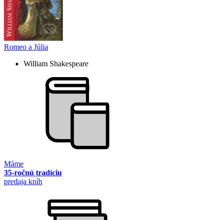
Romeo a Júlia
William Shakespeare
Máme
35-ročnú tradíciu
predaja kníh