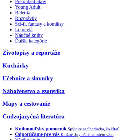
Pre pubertiakov
Young Adult
Beletria
Rozprávky
Sci-fi, fantasy a komiksy
Leporelá
Náučné knihy
Ďalšie kategórie
Životopisy a reportáže
Kuchárky
Učebnice a slovníky
Náboženstvo a ezoterika
Mapy a cestovanie
Cudzojazyčná literatúra
Knihomoľský pomocník
Spýtajte sa Sherlocka, čo čítať
Odporúčame pre vás
Knižné tipy ušité na mieru vám
Všetky knihy