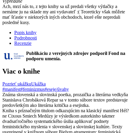
Vypredané
Ach, mrzí nás to, z tejto knihy sa už predali všetky výtlačky a
nemáme ju na sklade my ani vydavateľ :( Teoreticky však môžete
mať šťastie v niektorých iných obchodoch, ktoré ešte nepredali
posledné kusy.
Popis knihy
Podrobnosti
Recenzie
Publikáciu z verejných zdrojov podporil Fond na
podporu umenia.
Viac o knihe
Pozrieť ukážku
Ukážka
#manifest
#feminizmus
#eseje/úvahy
Známa slovenská a slovinská poetka, prozaička a literárna vedkyňa
Stanislava Chrobáková Repar sa v tomto súbore textov predstavuje
predovšetkým ako literárna kritička a esejistka.
Kniha s príznačným titulom odkazujúcim na klasický manifest Hél?
ne Cixous Smiech Medúzy je výsledkom autorkinho takmer
dvadsaťročného systematického úsilia aplikovať podnety
feministického myslenia v slovenskej a slovinskej kultúre. Texty
uverejnené v knižnom súbore Bielym atramentom: feministická