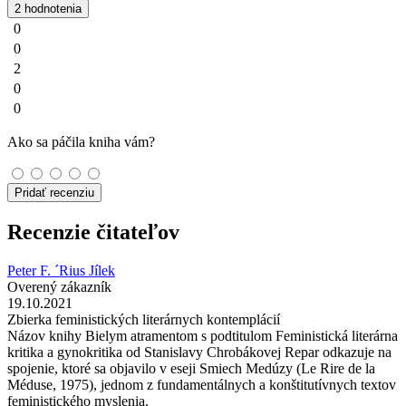
2 hodnotenia
0
0
2
0
0
Ako sa páčila kniha vám?
Pridať recenziu
Recenzie čitateľov
Peter F. ´Rius Jílek
Overený zákazník
19.10.2021
Zbierka feministických literárnych kontemplácií
Názov knihy Bielym atramentom s podtitulom Feministická literárna
kritika a gynokritika od Stanislavy Chrobákovej Repar odkazuje na
spojenie, ktoré sa objavilo v eseji Smiech Medúzy (Le Rire de la
Méduse, 1975), jednom z fundamentálnych a konštitutívnych textov
feministického myslenia.