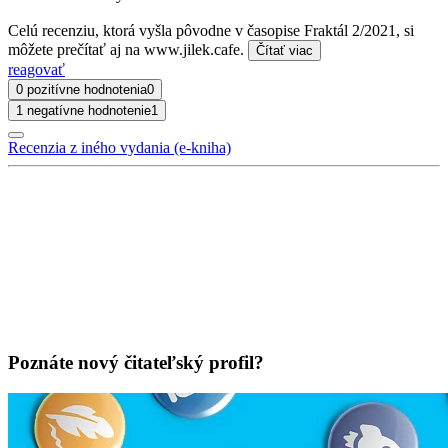
Celú recenziu, ktorá vyšla pôvodne v časopise Fraktál 2/2021, si
môžete prečítať aj na www.jilek.cafe.
Čítať viac
reagovať
0 pozitívne hodnotenia
0
1 negatívne hodnotenie
1
Recenzia z iného vydania (e-kniha)
Poznáte nový čitateľský profil?