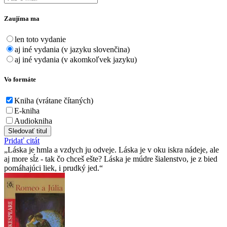
Zaujíma ma
len toto vydanie
aj iné vydania (v jazyku slovenčina)
aj iné vydania (v akomkoľvek jazyku)
Vo formáte
Kniha (vrátane čítaných)
E-kniha
Audiokniha
Sledovať titul
Pridať citát
Láska je hmla a vzdych ju odveje. Láska je v oku iskra nádeje, ale
aj more sĺz - tak čo chceš ešte? Láska je múdre šialenstvo, je z bied
pomáhajúci liek, i prudký jed.