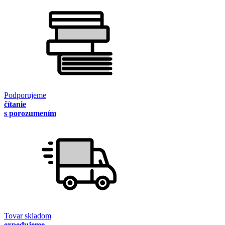
Podporujeme
čítanie
s porozumením
Tovar skladom
expedujeme