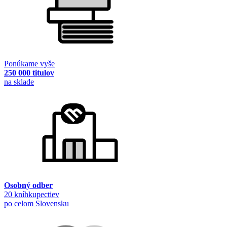
Ponúkame vyše
250 000 titulov
na sklade
Osobný odber
20 kníhkupectiev
po celom Slovensku