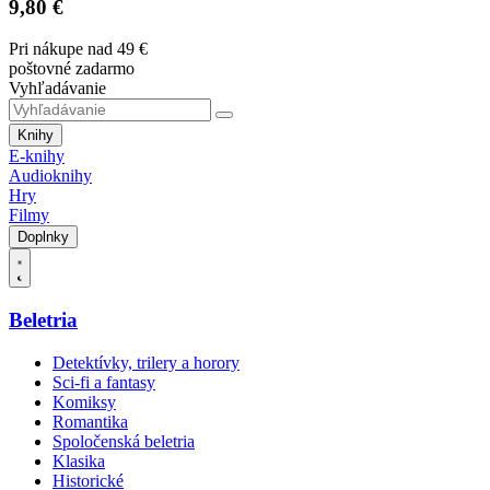
9,80 €
Pri nákupe nad 49 €
poštovné zadarmo
Vyhľadávanie
Knihy
E-knihy
Audioknihy
Hry
Filmy
Doplnky
Beletria
Detektívky, trilery a horory
Sci-fi a fantasy
Komiksy
Romantika
Spoločenská beletria
Klasika
Historické