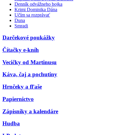
Denník odvážneho bojka
Krimi Dominika Dána
Učím sa rozprávať
Duna
Smradi
Darčekové poukážky
Čítačky e-kníh
Vecičky od Martinusu
Káva, čaj a pochutiny
Hrnčeky a fľaše
Papiernictvo
Zápisníky a kalendáre
Hudba