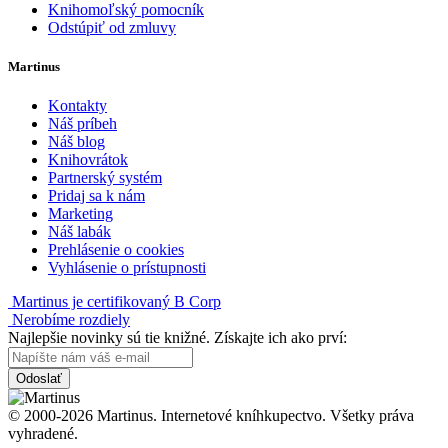
Knihomoľský pomocník
Odstúpiť od zmluvy
Martinus
Kontakty
Náš príbeh
Náš blog
Knihovrátok
Partnerský systém
Pridaj sa k nám
Marketing
Náš labák
Prehlásenie o cookies
Vyhlásenie o prístupnosti
Martinus je certifikovaný B Corp
Nerobíme rozdiely
Najlepšie novinky sú tie knižné. Získajte ich ako prví:
Odoslať
© 2000-2026 Martinus. Internetové kníhkupectvo. Všetky práva
vyhradené.