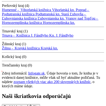
Prešovský kraj (4)
Humenné -
Vihorlatská knižnica
Vihorlatská kn.
Poprad -
Podtatranská knižnica
Podtatranská kn.
Stará Ľubovňa -
Ľubovnianska knižnica
Ľubovnianska kn.
Vranov nad Topľou -
Hornozemplínska knižnica
Hornozemplínska kn.
Trnavský kraj (1)
Trnava -
Knižnica J. Fándlyho
Kn. J. Fándlyho
Žilinský kraj (1)
Žilina -
Krajská knižnica
Krajská kn.
Košický kraj (0)
Trenčiansky kraj (0)
Zdroj informácií:
Infogate.sk
. Údaje hovoria o tom, že kniha je v
evidencii danej knižnice, môže však už byť aktuálne požičaná. Tu
nájdete
zoznam všetkých viac ako 200 slovenských knižníc
, o
ktorých máme údaje.
Naši škriatkovia odporúčajú