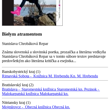
Bielym atramentom
Stanislava Chrobáková Repar
Známa slovenská a slovinská poetka, prozaička a literárna vedkyňa
Stanislava Chrobáková Repar sa v tomto súbore textov predstavuje
predovšetkým ako literárna kritička a esejistka...
Banskobystrický kraj (1)
Rimavská Sobota -
Knižnica M. Hrebendu
Kn. M. Hrebendu
Bratislavský kraj (2)
Bratislava -
Staromestská knižnica
Staromestská kn.
Pezinok -
Malokarpatská knižnica
Malokarpatská kn.
Nitriansky kraj (1)
Mojmírovce -
Obecná knižnica
Obecná kn.