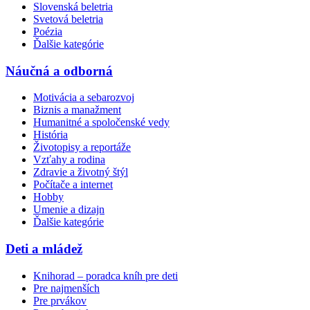
Slovenská beletria
Svetová beletria
Poézia
Ďalšie kategórie
Náučná a odborná
Motivácia a sebarozvoj
Biznis a manažment
Humanitné a spoločenské vedy
História
Životopisy a reportáže
Vzťahy a rodina
Zdravie a životný štýl
Počítače a internet
Hobby
Umenie a dizajn
Ďalšie kategórie
Deti a mládež
Knihorad – poradca kníh pre deti
Pre najmenších
Pre prvákov