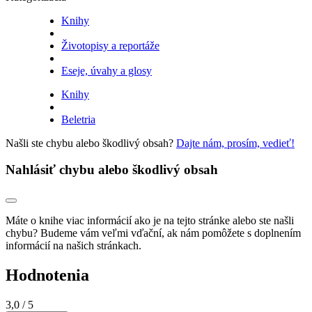
Knihy
Životopisy a reportáže
Eseje, úvahy a glosy
Knihy
Beletria
Našli ste chybu alebo škodlivý obsah?
Dajte nám, prosím, vedieť!
Nahlásiť chybu alebo škodlivý obsah
Máte o knihe viac informácií ako je na tejto stránke alebo ste našli
chybu? Budeme vám veľmi vďační, ak nám pomôžete s doplnením
informácií na našich stránkach.
Hodnotenia
3,0
/ 5