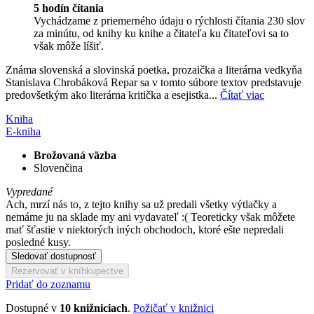
5 hodín čítania
Vychádzame z priemerného údaju o rýchlosti čítania 230 slov
za minútu, od knihy ku knihe a čitateľa ku čitateľovi sa to
však môže líšiť.
Známa slovenská a slovinská poetka, prozaička a literárna vedkyňa
Stanislava Chrobáková Repar sa v tomto súbore textov predstavuje
predovšetkým ako literárna kritička a esejistka...
Čítať viac
Kniha
E-kniha
Brožovaná väzba
Slovenčina
Vypredané
Ach, mrzí nás to, z tejto knihy sa už predali všetky výtlačky a
nemáme ju na sklade my ani vydavateľ :( Teoreticky však môžete
mať šťastie v niektorých iných obchodoch, ktoré ešte nepredali
posledné kusy.
Sledovať dostupnosť
Rezervovať v kníhkupectve
Pridať do zoznamu
Dostupné v
10 knižniciach
.
Požičať v knižnici