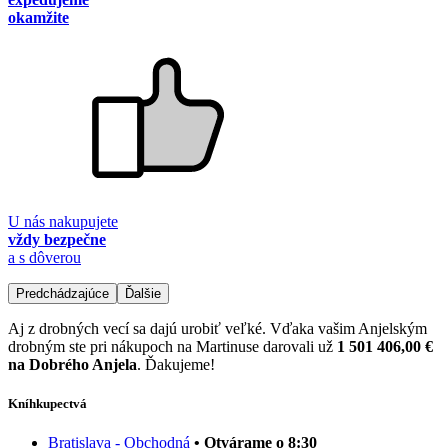
okamžite
U nás nakupujete
vždy bezpečne
a s dôverou
Predchádzajúce
Ďalšie
Aj z drobných vecí sa dajú urobiť veľké. Vďaka vašim Anjelským
drobným ste pri nákupoch na Martinuse darovali už
1 501 406,00 €
na Dobrého Anjela
. Ďakujeme!
Kníhkupectvá
Bratislava - Obchodná
• Otvárame o 8:30