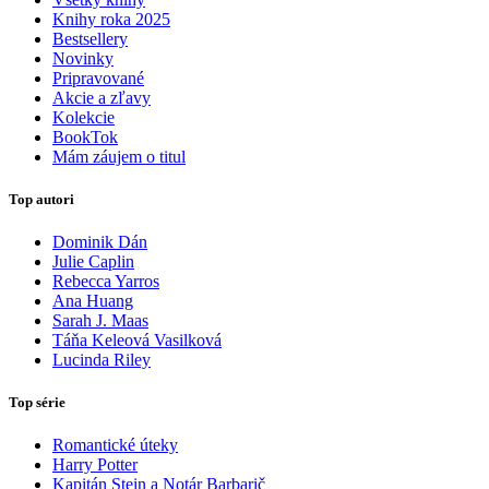
Knihy roka 2025
Bestsellery
Novinky
Pripravované
Akcie a zľavy
Kolekcie
BookTok
Mám záujem o titul
Top autori
Dominik Dán
Julie Caplin
Rebecca Yarros
Ana Huang
Sarah J. Maas
Táňa Keleová Vasilková
Lucinda Riley
Top série
Romantické úteky
Harry Potter
Kapitán Stein a Notár Barbarič