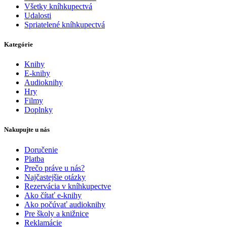
Všetky kníhkupectvá
Udalosti
Spriatelené kníhkupectvá
Kategórie
Knihy
E-knihy
Audioknihy
Hry
Filmy
Doplnky
Nakupujte u nás
Doručenie
Platba
Prečo práve u nás?
Najčastejšie otázky
Rezervácia v kníhkupectve
Ako čítať e-knihy
Ako počúvať audioknihy
Pre školy a knižnice
Reklamácie