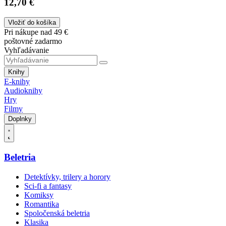
12,70 €
Vložiť do košíka
Pri nákupe nad 49 €
poštovné zadarmo
Vyhľadávanie
Knihy
E-knihy
Audioknihy
Hry
Filmy
Doplnky
Beletria
Detektívky, trilery a horory
Sci-fi a fantasy
Komiksy
Romantika
Spoločenská beletria
Klasika