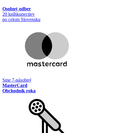
Osobný odber
20 kníhkupectiev
po celom Slovensku
Sme 7-násobný
MasterCard
Obchodník roka