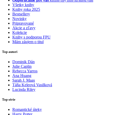
Odporúčame pre vás
Knižné tipy ušité na mieru vám
Všetky knihy
Knihy roka 2025
Bestsellery
Novinky
Pripravované
Akcie a zľavy
Kolekcie
Knihy s podporou FPU
Mám záujem o titul
Top autori
Dominik Dán
Julie Caplin
Rebecca Yarros
Ana Huang
Sarah J. Maas
Táňa Keleová Vasilková
Lucinda Riley
Top série
Romantické úteky
Harry Potter