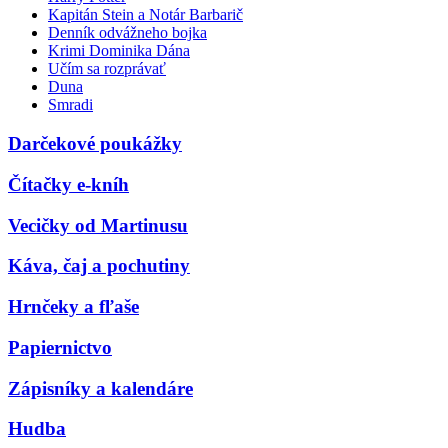
Kapitán Stein a Notár Barbarič
Denník odvážneho bojka
Krimi Dominika Dána
Učím sa rozprávať
Duna
Smradi
Darčekové poukážky
Čítačky e-kníh
Vecičky od Martinusu
Káva, čaj a pochutiny
Hrnčeky a fľaše
Papiernictvo
Zápisníky a kalendáre
Hudba