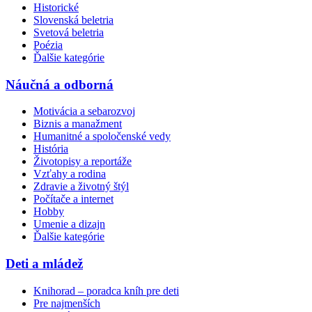
Historické
Slovenská beletria
Svetová beletria
Poézia
Ďalšie kategórie
Náučná a odborná
Motivácia a sebarozvoj
Biznis a manažment
Humanitné a spoločenské vedy
História
Životopisy a reportáže
Vzťahy a rodina
Zdravie a životný štýl
Počítače a internet
Hobby
Umenie a dizajn
Ďalšie kategórie
Deti a mládež
Knihorad – poradca kníh pre deti
Pre najmenších