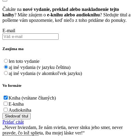
Čakáte na
nové vydanie, preklad alebo naskladnenie tejto
knihy
? Máte záujem o
e-knihu alebo audioknihu
? Sledujte titul a
pošleme vám upozornenie, keď niečo z toho pridáme do ponuky.
E-mail
Zaujíma ma
len toto vydanie
aj iné vydania (v jazyku čeština)
aj iné vydania (v akomkoľvek jazyku)
Vo formáte
Kniha (vrátane čítaných)
E-kniha
Audiokniha
Sledovať titul
Pridať citát
Never hviezdam, že nám svietia, never slnku jeho smer, never
pravde, čo lož splieta, iba mojej láske ver!