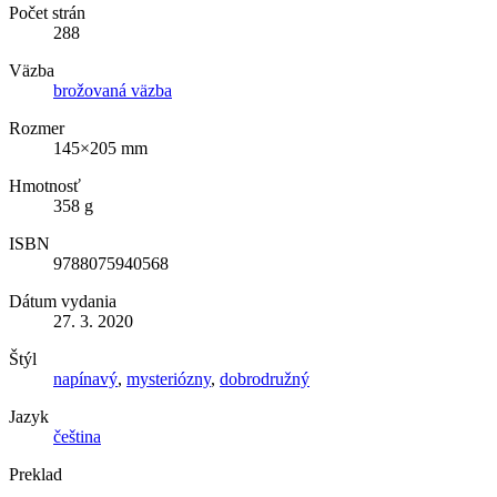
Počet strán
288
Väzba
brožovaná väzba
Rozmer
145×205 mm
Hmotnosť
358 g
ISBN
9788075940568
Dátum vydania
27. 3. 2020
Štýl
napínavý
,
mysteriózny
,
dobrodružný
Jazyk
čeština
Preklad