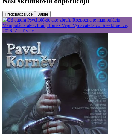
Naši škriatkovia odporúčajú
Predchádzajúce
Ďalšie