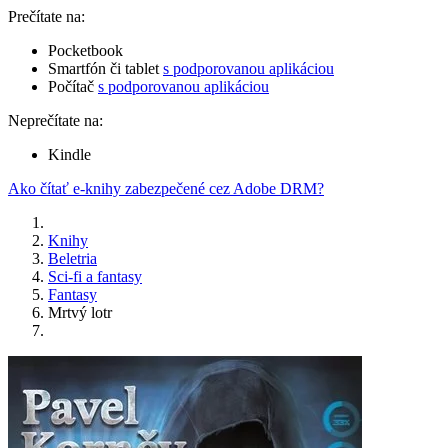
Prečítate na:
Pocketbook
Smartfón či tablet
s podporovanou aplikáciou
Počítač
s podporovanou aplikáciou
Neprečítate na:
Kindle
Ako čítať e-knihy zabezpečené cez Adobe DRM?
Knihy
Beletria
Sci-fi a fantasy
Fantasy
Mrtvý lotr