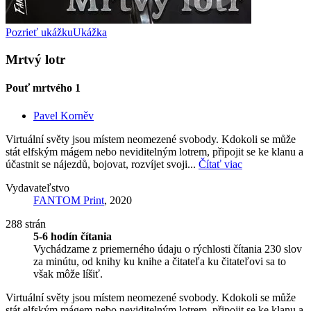
Pozrieť ukážku
Ukážka
Mrtvý lotr
Pouť mrtvého 1
Pavel Korněv
Virtuální světy jsou místem neomezené svobody. Kdokoli se může
stát elfským mágem nebo neviditelným lotrem, připojit se ke klanu a
účastnit se nájezdů, bojovat, rozvíjet svoji...
Čítať viac
Vydavateľstvo
FANTOM Print
, 2020
288 strán
5-6 hodín čítania
Vychádzame z priemerného údaju o rýchlosti čítania 230 slov
za minútu, od knihy ku knihe a čitateľa ku čitateľovi sa to
však môže líšiť.
Virtuální světy jsou místem neomezené svobody. Kdokoli se může
stát elfským mágem nebo neviditelným lotrem, připojit se ke klanu a