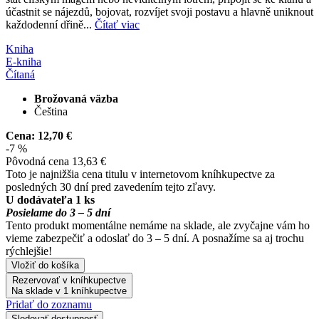
účastnit se nájezdů, bojovat, rozvíjet svoji postavu a hlavně uniknout
každodenní dřině...
Čítať viac
Kniha
E-kniha
Čítaná
Brožovaná väzba
Čeština
Cena:
12,70 €
-7 %
Pôvodná cena
13,63 €
Toto je najnižšia cena titulu v internetovom kníhkupectve za
posledných 30 dní pred zavedením tejto zľavy.
U dodávateľa 1 ks
Posielame do 3 – 5 dní
Tento produkt momentálne nemáme na sklade, ale zvyčajne vám ho
vieme zabezpečiť a odoslať do 3 – 5 dní. A posnažíme sa aj trochu
rýchlejšie!
Vložiť do košíka
Rezervovať v kníhkupectve
Na sklade v 1 kníhkupectve
Pridať do zoznamu
Sledovať dostupnosť