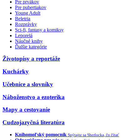
Pre prvákov
Pre pubertiakov
Young Adult
Beletria
Rozprávky
Sci-fi, fantasy a komiksy
Leporelá
Náučné knihy
Ďalšie kategórie
Životopisy a reportáže
Kuchárky
Učebnice a slovníky
Náboženstvo a ezoterika
Mapy a cestovanie
Cudzojazyčná literatúra
Knihomoľský pomocník
Spýtajte sa Sherlocka, čo čítať