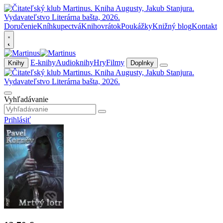
Doručenie
Kníhkupectvá
Knihovrátok
Poukážky
Knižný blog
Kontakt
E-knihy
Audioknihy
Hry
Filmy
Knihy
Doplnky
Vyhľadávanie
Prihlásiť