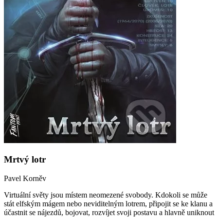
Mrtvý lotr
Pavel Korněv
Virtuální světy jsou místem neomezené svobody. Kdokoli se může
stát elfským mágem nebo neviditelným lotrem, připojit se ke klanu a
účastnit se nájezdů, bojovat, rozvíjet svoji postavu a hlavně uniknout