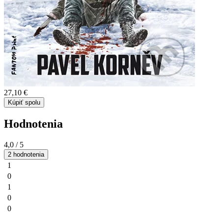
27,10 €
Kúpiť spolu
Hodnotenia
4,0
/ 5
2 hodnotenia
1
0
1
0
0