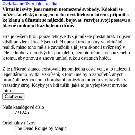
#sci-fi
#smrť
#virtuálna realita
Virtuální světy jsou místem neomezené svobody. Kdokoli se
může stát elfským mágem nebo neviditelným lotrem, připojit se
ke klanu a účastnit se nájezdů, bojovat, rozvíjet svoji postavu a
hlavně uniknout každodenní dřině.
Hra je ovšem hrou pouze tehdy, když ji můžete přestat hrát. To jsem
zjistil po zlém. Prostě jsem chtěl upustit trochu páry ve virtuální
realitě, místo toho mě ale zavraždili a já jsem skončil uvězněný v
těle jednoho z nemrtvých - pomalého, nemotorného a odsouzeného
k tomu, aby znovu a znovu umíral rukou ostatních hráčů.
Z té příšerné situace existovala jenom jedna cesta ven, a to nalezení
legendárního Svitku vzkříšení; k tomu ale bylo zapotřebí, abych
proměnil bezmocnou, chorobami prolezlou mrtvolu v opravdický
vražedný stroj. Kdyby jen lidi tušili, jaké to je vylepšovat mrtvého
lotra…
Čítať viac
Naše katalógové číslo
731245
Originálny názov
The Dead Rouge by Magic