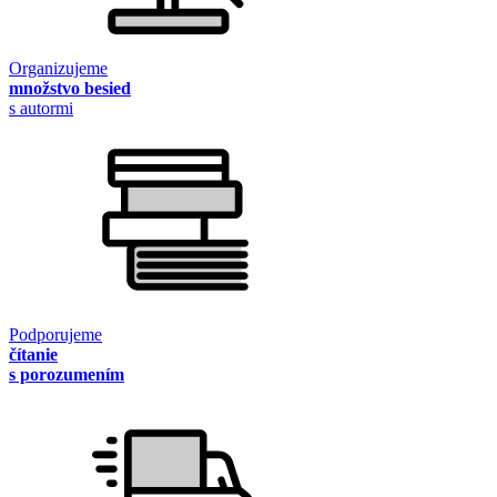
Organizujeme
množstvo besied
s autormi
Podporujeme
čítanie
s porozumením