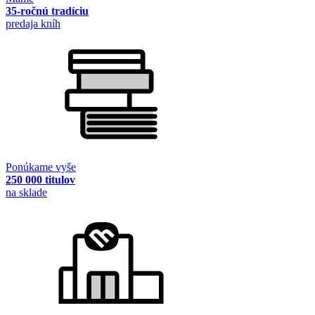
35-ročnú tradíciu
predaja kníh
Ponúkame vyše
250 000 titulov
na sklade