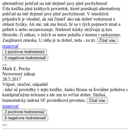
alternatívny pohľad na isté dejinné javy plné pochybností
Útla knižka plná krátkych poviedok, ktoré ponúkajú alternatívny
pohľad na isté dejinné javy plné pochybností. V mnohých
prípadoch je vhodné, ak má čitateľ ako tak dobré vedomosti z
oblasti fyziky. Ak nie, tak mu hrozí, že sa v tých pojmoch stratí a
príbeh u neho nezarezonuje. Niektoré kúsky skrývajú aj kus
filozofie, či odkaz, v iných sa autor pokúša o humor i sarkazmus.
Zaujímavá zmeska. U mňa je to dobré, teda - za tri.
Čítať viac
reagovať
1 pozitívne hodnotenie
1
0 negatívne hodnotenia
0
Mark E. Pocha
Neoverený nákup
28.5.2017
Vtipné, stručné, nápadité
- také sú poviedky v tejto knižke. Janko Braun sa žoviálne pohráva s
konšpiračnými teóriami a ide mu to veľmi dobre. Slušná,
humoristicky ladená SF poviedková prvotina.
Čítať viac
reagovať
2 pozitívne hodnotenia
2
0 negatívne hodnotenia
0