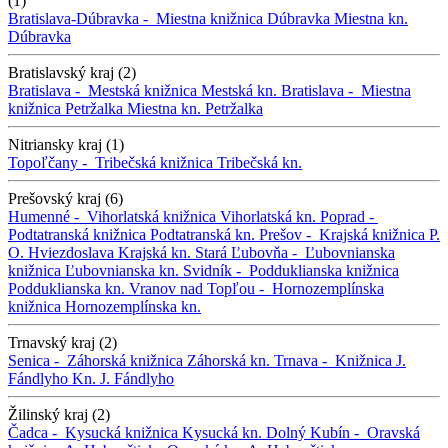
(1)
Bratislava-Dúbravka -
Miestna knižnica Dúbravka
Miestna kn.
Dúbravka
Bratislavský kraj (2)
Bratislava -
Mestská knižnica
Mestská kn.
Bratislava -
Miestna
knižnica Petržalka
Miestna kn. Petržalka
Nitriansky kraj (1)
Topoľčany -
Tribečská knižnica
Tribečská kn.
Prešovský kraj (6)
Humenné -
Vihorlatská knižnica
Vihorlatská kn.
Poprad -
Podtatranská knižnica
Podtatranská kn.
Prešov -
Krajská knižnica P.
O. Hviezdoslava
Krajská kn.
Stará Ľubovňa -
Ľubovnianska
knižnica
Ľubovnianska kn.
Svidník -
Podduklianska knižnica
Podduklianska kn.
Vranov nad Topľou -
Hornozemplínska
knižnica
Hornozemplínska kn.
Trnavský kraj (2)
Senica -
Záhorská knižnica
Záhorská kn.
Trnava -
Knižnica J.
Fándlyho
Kn. J. Fándlyho
Žilinský kraj (2)
Čadca -
Kysucká knižnica
Kysucká kn.
Dolný Kubín -
Oravská