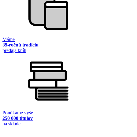
Máme
35-ročnú tradíciu
predaja kníh
Ponúkame vyše
250 000 titulov
na sklade