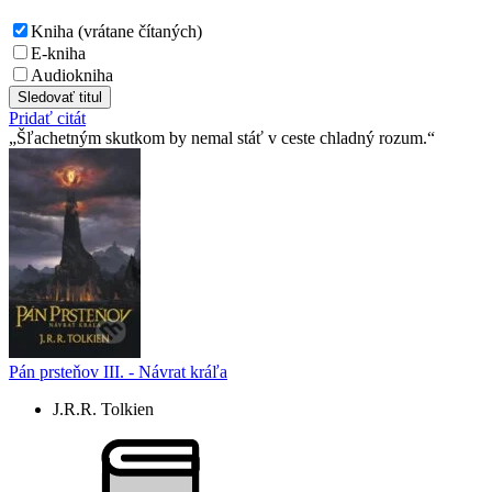
Kniha (vrátane čítaných)
E-kniha
Audiokniha
Sledovať titul
Pridať citát
Šľachetným skutkom by nemal stáť v ceste chladný rozum.
Pán prsteňov III. - Návrat kráľa
J.R.R. Tolkien