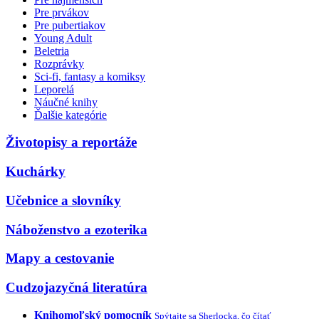
Pre prvákov
Pre pubertiakov
Young Adult
Beletria
Rozprávky
Sci-fi, fantasy a komiksy
Leporelá
Náučné knihy
Ďalšie kategórie
Životopisy a reportáže
Kuchárky
Učebnice a slovníky
Náboženstvo a ezoterika
Mapy a cestovanie
Cudzojazyčná literatúra
Knihomoľský pomocník
Spýtajte sa Sherlocka, čo čítať