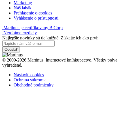
Marketing
Náš labák
Prehlásenie o cookies
Vyhlásenie o prístupnosti
Martinus je certifikovaný B Corp
Nerobíme rozdiely
Najlepšie novinky sú tie knižné. Získajte ich ako prví:
Odoslať
© 2000-2026 Martinus. Internetové kníhkupectvo. Všetky práva
vyhradené.
Nastaviť cookies
Ochrana súkromia
Obchodné podmienky