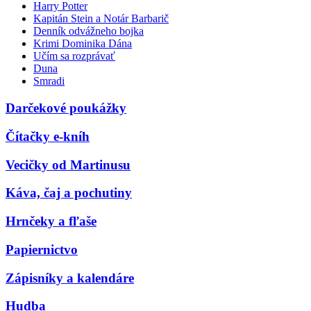
Harry Potter
Kapitán Stein a Notár Barbarič
Denník odvážneho bojka
Krimi Dominika Dána
Učím sa rozprávať
Duna
Smradi
Darčekové poukážky
Čítačky e-kníh
Vecičky od Martinusu
Káva, čaj a pochutiny
Hrnčeky a fľaše
Papiernictvo
Zápisníky a kalendáre
Hudba