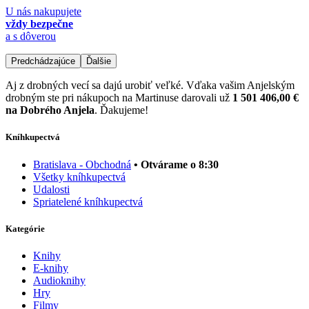
U nás nakupujete
vždy bezpečne
a s dôverou
Predchádzajúce
Ďalšie
Aj z drobných vecí sa dajú urobiť veľké. Vďaka vašim Anjelským
drobným ste pri nákupoch na Martinuse darovali už
1 501 406,00 €
na Dobrého Anjela
. Ďakujeme!
Kníhkupectvá
Bratislava - Obchodná
• Otvárame o 8:30
Všetky kníhkupectvá
Udalosti
Spriatelené kníhkupectvá
Kategórie
Knihy
E-knihy
Audioknihy
Hry
Filmy