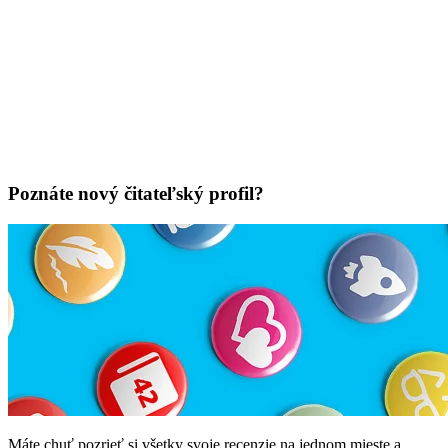
Poznáte nový čitateľský profil?
Máte chuť pozrieť si všetky svoje recenzie na jednom mieste a