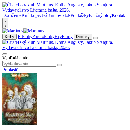
Doručenie
Kníhkupectvá
Knihovrátok
Poukážky
Knižný blog
Kontakt
E-knihy
Audioknihy
Hry
Filmy
Knihy
Doplnky
Vyhľadávanie
Prihlásiť