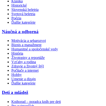
Klasika
Historické
Slovenská beletria
Svetová beletria
Poézia
Ďalšie kategórie
Náučná a odborná
Motivácia a sebarozvoj
Biznis a manažment
Humanitné a spoločenské vedy
História
Životopisy a reportáže
Vzťahy a rodina
Zdravie a životný štýl
Počítače a internet
Hobby
Umenie a dizajn
Ďalšie kategórie
Deti a mládež
Knihorad – poradca kníh pre deti
Pre najmenších