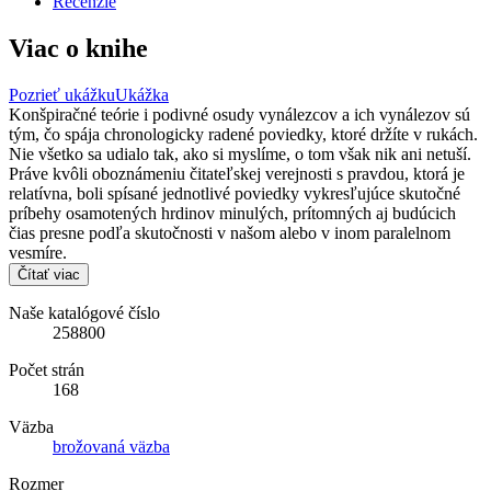
Recenzie
Viac o knihe
Pozrieť ukážku
Ukážka
Konšpiračné teórie i podivné osudy vynálezcov a ich vynálezov sú
tým, čo spája chronologicky radené poviedky, ktoré držíte v rukách.
Nie všetko sa udialo tak, ako si myslíme, o tom však nik ani netuší.
Práve kvôli oboznámeniu čitateľskej verejnosti s pravdou, ktorá je
relatívna, boli spísané jednotlivé poviedky vykresľujúce skutočné
príbehy osamotených hrdinov minulých, prítomných aj budúcich
čias presne podľa skutočnosti v našom alebo v inom paralelnom
vesmíre.
Čítať viac
Naše katalógové číslo
258800
Počet strán
168
Väzba
brožovaná väzba
Rozmer