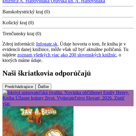
knižnica A. Habovštiaka
Oravská kn. A. Habovštiaka
Banskobystrický kraj (0)
Košický kraj (0)
Trenčiansky kraj (0)
Zdroj informácií:
Infogate.sk
. Údaje hovoria o tom, že kniha je v
evidencii danej knižnice, môže však už byť aktuálne požičaná. Tu
nájdete
zoznam všetkých viac ako 200 slovenských knižníc
, o
ktorých máme údaje.
Naši škriatkovia odporúčajú
Predchádzajúce
Ďalšie