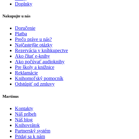
Doplnky
Nakupujte u nás
Doručenie
Platba
Prečo práve u nás?
Najčastejšie otázky
Rezervácia v kníhkupectve
Ako čítať e-knihy
Ako počúvať audioknihy
Pre školy a knižnice
Reklamácie
Knihomoľský pomocník
Odstúpiť od zmluvy
Martinus
Kontakty
Náš príbeh
Náš blog
Knihovrátok
Partnerský systém
Pridaj sa k nám