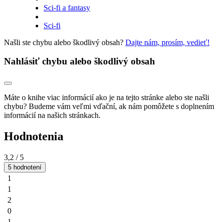
Sci-fi a fantasy
Sci-fi
Našli ste chybu alebo škodlivý obsah?
Dajte nám, prosím, vedieť!
Nahlásiť chybu alebo škodlivý obsah
Máte o knihe viac informácií ako je na tejto stránke alebo ste našli
chybu? Budeme vám veľmi vďační, ak nám pomôžete s doplnením
informácií na našich stránkach.
Hodnotenia
3,2
/ 5
5 hodnotení
1
1
2
0
1