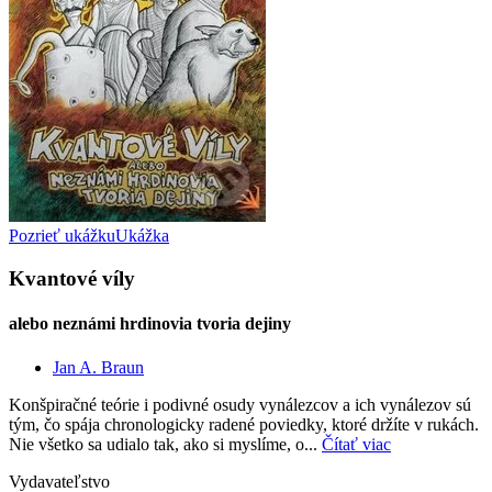
Pozrieť ukážku
Ukážka
Kvantové víly
alebo neznámi hrdinovia tvoria dejiny
Jan A. Braun
Konšpiračné teórie i podivné osudy vynálezcov a ich vynálezov sú
tým, čo spája chronologicky radené poviedky, ktoré držíte v rukách.
Nie všetko sa udialo tak, ako si myslíme, o...
Čítať viac
Vydavateľstvo