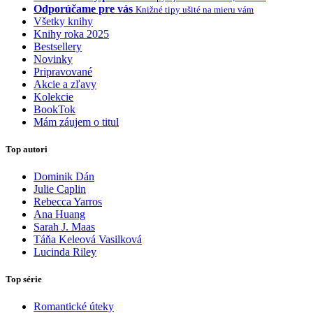
Odporúčame pre vás
Knižné tipy ušité na mieru vám
Všetky knihy
Knihy roka 2025
Bestsellery
Novinky
Pripravované
Akcie a zľavy
Kolekcie
BookTok
Mám záujem o titul
Top autori
Dominik Dán
Julie Caplin
Rebecca Yarros
Ana Huang
Sarah J. Maas
Táňa Keleová Vasilková
Lucinda Riley
Top série
Romantické úteky