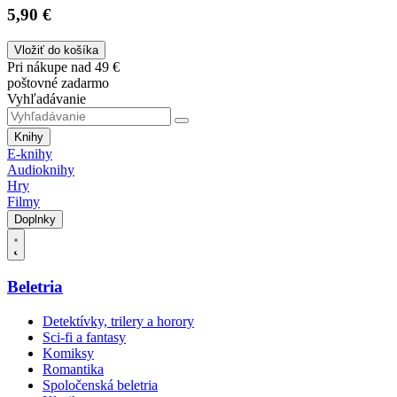
5,90 €
Vložiť do košíka
Pri nákupe nad 49 €
poštovné zadarmo
Vyhľadávanie
Knihy
E-knihy
Audioknihy
Hry
Filmy
Doplnky
Beletria
Detektívky, trilery a horory
Sci-fi a fantasy
Komiksy
Romantika
Spoločenská beletria