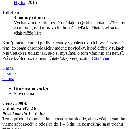
Hydra
, 2016
168 strán
3 hodiny čítania
Vychádzame z priemerného údaju o rýchlosti čítania 230 slov
za minútu, od knihy ku knihe a čitateľa ku čitateľovi sa to
však môže líšiť.
Konšpiračné teórie i podivné osudy vynálezcov a ich vynálezov sú
tým, čo spája chronologicky radené poviedky, ktoré držíte v rukách.
Nie všetko sa udialo tak, ako si myslíme, o tom však nik ani netuší.
Práve kvôli oboznámeniu čitateľskej verejnosti...
Čítať viac
Kniha
E-kniha
Čítaná
Brožovaná väzba
Slovenčina
Cena:
5,90 €
U dodávateľa 2 ks
Posielame do 1 – 6 dní
Tento produkt momentálne nemáme na sklade, ale zvyčajne vám ho
vieme zabezpečiť a odoslať do 1 – 6 dní. A posnažíme sa aj trochu