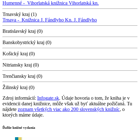
Humenné -
Vihorlatská knižnica
Vihorlatská kn.
Trnavský kraj (1)
Trnava -
Knižnica J. Fándlyho
Kn. J. Fándlyho
Bratislavský kraj (0)
Banskobystrický kraj (0)
Košický kraj (0)
Nitriansky kraj (0)
Trenčiansky kraj (0)
Žilinský kraj (0)
Zdroj informácií:
Infogate.sk
. Údaje hovoria o tom, že kniha je v
evidencii danej knižnice, môže však už byť aktuálne požičaná. Tu
nájdete
zoznam všetkých viac ako 200 slovenských knižníc
, o
ktorých máme údaje.
Ďalšie knižné vydania