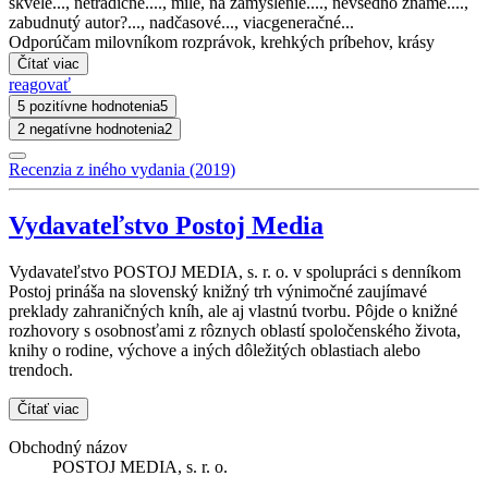
skvelé..., netradičné...., milé, na zamyslenie...., nevšedno známe....,
zabudnutý autor?..., nadčasové..., viacgeneračné...
Odporúčam milovníkom rozprávok, krehkých príbehov, krásy
Čítať viac
reagovať
5 pozitívne hodnotenia
5
2 negatívne hodnotenia
2
Recenzia z iného vydania (2019)
Vydavateľstvo Postoj Media
Vydavateľstvo POSTOJ MEDIA, s. r. o. v spolupráci s denníkom
Postoj prináša na slovenský knižný trh výnimočné zaujímavé
preklady zahraničných kníh, ale aj vlastnú tvorbu. Pôjde o knižné
rozhovory s osobnosťami z rôznych oblastí spoločenského života,
knihy o rodine, výchove a iných dôležitých oblastiach alebo
trendoch.
Čítať viac
Obchodný názov
POSTOJ MEDIA, s. r. o.