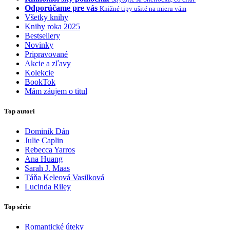
Odporúčame pre vás
Knižné tipy ušité na mieru vám
Všetky knihy
Knihy roka 2025
Bestsellery
Novinky
Pripravované
Akcie a zľavy
Kolekcie
BookTok
Mám záujem o titul
Top autori
Dominik Dán
Julie Caplin
Rebecca Yarros
Ana Huang
Sarah J. Maas
Táňa Keleová Vasilková
Lucinda Riley
Top série
Romantické úteky