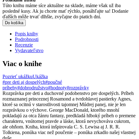
Túto knihu máme síce aktuálne na sklade, máme však už iba
posledné kusy. Ak ju chcete mať rýchlo, ponáhľajte sa! Dodanie
ďalších môže trvať dlhšie, zvyčajne do piatich dní.
Do košíka
Popis knihy
Podrobnosti
Recenzie
Vydavateľstvo
Viac o knihe
Pozrieť ukážku
Ukážka
#pre deti aj dospelých
#poučné
príbehy
#dobrodružstvo
#hodnoty
#rozprávky
Rozprávka pre deti a duchovné podobenstvo pre dospelých. Príbeh
rozmaznanej princeznej Rosamond a tvrdohlavej pastierky Agnes,
ktoré sa ocitnú v starostlivosti tajomnej Múdrej panej, nie je len
rozprávkou o výchove. George MacDonald, ktorého mnohí
pokladajú za otca žánru fantasy, predkladá hlboký príbeh o premene
charakteru, vnútornej pravde a láske, ktorá nevychováva cukrom,
ale ohňom. Kniha, ktorá inšpirovala C. S. Lewisa aj J. R. R.
Tolkiena, ponúka viac než poučenie – ponúka zrkadlo našej vlastnej
duše.