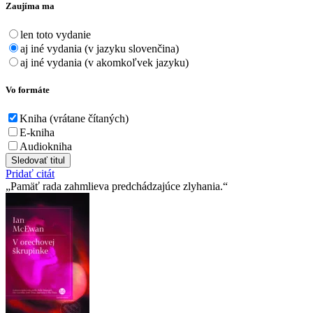
Zaujíma ma
len toto vydanie
aj iné vydania (v jazyku slovenčina)
aj iné vydania (v akomkoľvek jazyku)
Vo formáte
Kniha (vrátane čítaných)
E-kniha
Audiokniha
Sledovať titul
Pridať citát
Pamäť rada zahmlieva predchádzajúce zlyhania.