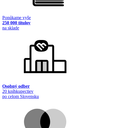
Ponúkame vyše
250 000 titulov
na sklade
Osobný odber
20 kníhkupectiev
po celom Slovensku