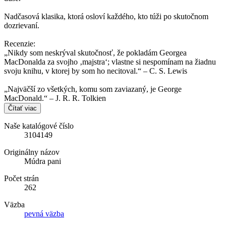
Nadčasová klasika, ktorá osloví každého, kto túži po skutočnom
dozrievaní.
Recenzie:
„Nikdy som neskrýval skutočnosť, že pokladám Georgea
MacDonalda za svojho ‚majstra‘; vlastne si nespomínam na žiadnu
svoju knihu, v ktorej by som ho necitoval.“ – C. S. Lewis
„Najväčší zo všetkých, komu som zaviazaný, je George
MacDonald.“ – J. R. R. Tolkien
Čítať viac
Naše katalógové číslo
3104149
Originálny názov
Múdra pani
Počet strán
262
Väzba
pevná väzba