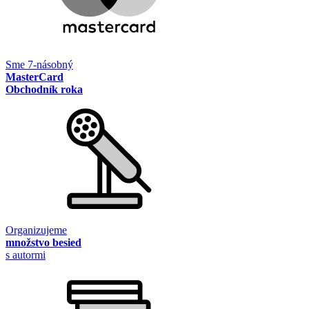
Sme 7-násobný
MasterCard
Obchodník roka
Organizujeme
množstvo besied
s autormi