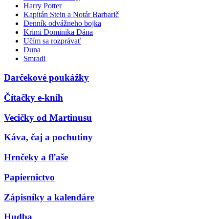
Harry Potter
Kapitán Stein a Notár Barbarič
Denník odvážneho bojka
Krimi Dominika Dána
Učím sa rozprávať
Duna
Smradi
Darčekové poukážky
Čítačky e-kníh
Vecičky od Martinusu
Káva, čaj a pochutiny
Hrnčeky a fľaše
Papiernictvo
Zápisníky a kalendáre
Hudba