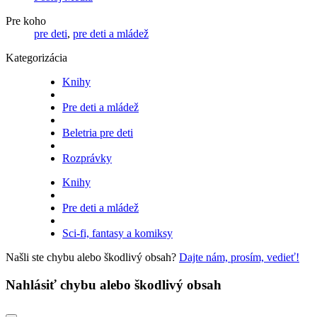
Pre koho
pre deti
,
pre deti a mládež
Kategorizácia
Knihy
Pre deti a mládež
Beletria pre deti
Rozprávky
Knihy
Pre deti a mládež
Sci-fi, fantasy a komiksy
Našli ste chybu alebo škodlivý obsah?
Dajte nám, prosím, vedieť!
Nahlásiť chybu alebo škodlivý obsah