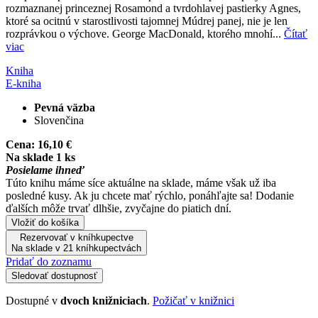
rozmaznanej princeznej Rosamond a tvrdohlavej pastierky Agnes,
ktoré sa ocitnú v starostlivosti tajomnej Múdrej panej, nie je len
rozprávkou o výchove. George MacDonald, ktorého mnohí...
Čítať
viac
Kniha
E-kniha
Pevná väzba
Slovenčina
Cena:
16,10 €
Na sklade 1 ks
Posielame ihneď
Túto knihu máme síce aktuálne na sklade, máme však už iba
posledné kusy. Ak ju chcete mať rýchlo, ponáhľajte sa! Dodanie
ďalších môže trvať dlhšie, zvyčajne do piatich dní.
Vložiť do košíka
Rezervovať v kníhkupectve
Na sklade v 21 kníhkupectvách
Pridať do zoznamu
Sledovať dostupnosť
Dostupné v
dvoch knižniciach
.
Požičať v knižnici