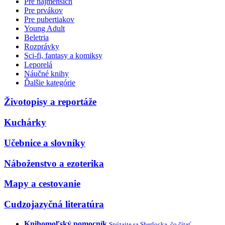
Pre najmenších
Pre prvákov
Pre pubertiakov
Young Adult
Beletria
Rozprávky
Sci-fi, fantasy a komiksy
Leporelá
Náučné knihy
Ďalšie kategórie
Životopisy a reportáže
Kuchárky
Učebnice a slovníky
Náboženstvo a ezoterika
Mapy a cestovanie
Cudzojazyčná literatúra
Knihomoľský pomocník
Spýtajte sa Sherlocka, čo čítať