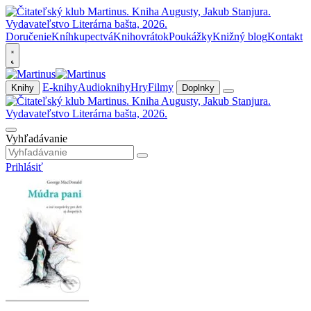
Doručenie
Kníhkupectvá
Knihovrátok
Poukážky
Knižný blog
Kontakt
E-knihy
Audioknihy
Hry
Filmy
Knihy
Doplnky
Vyhľadávanie
Prihlásiť