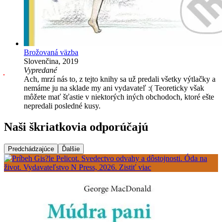
Brožovaná väzba
Slovenčina, 2019
Vypredané
Ach, mrzí nás to, z tejto knihy sa už predali všetky výtlačky a
nemáme ju na sklade my ani vydavateľ :( Teoreticky však
môžete mať šťastie v niektorých iných obchodoch, ktoré ešte
nepredali posledné kusy.
Naši škriatkovia odporúčajú
Predchádzajúce
Ďalšie