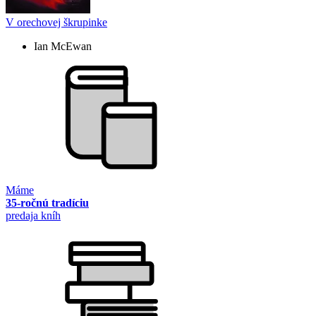
V orechovej škrupinke
Ian McEwan
Máme
35-ročnú tradíciu
predaja kníh