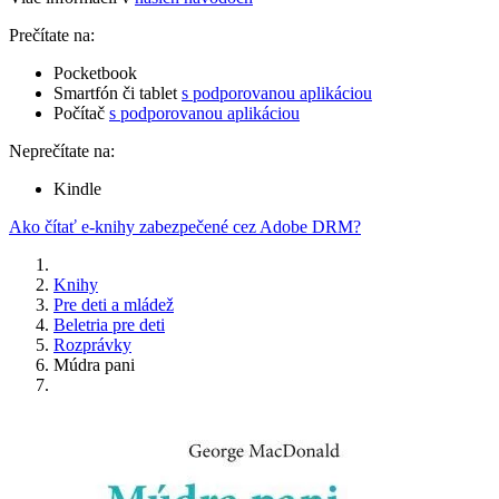
Prečítate na:
Pocketbook
Smartfón či tablet
s podporovanou aplikáciou
Počítač
s podporovanou aplikáciou
Neprečítate na:
Kindle
Ako čítať e-knihy zabezpečené cez Adobe DRM?
Knihy
Pre deti a mládež
Beletria pre deti
Rozprávky
Múdra pani