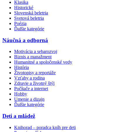
Klasika
Historické
Slovenská beletria
Svetová beletria
Poézia
Ďalšie kategórie
Náučná a odborná
Motivácia a sebarozvoj
Biznis a manažment
Humanitné a spoločenské vedy
História
Životopisy a reportáže
Vzťahy a rodina
Zdravie a životný štýl
Počítače a internet
Hobby
Umenie a dizajn
Ďalšie kategórie
Deti a mládež
Knihorad – poradca kníh pre deti