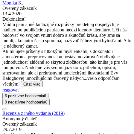
Monika K.
Overený zákazník
13.4.2020
Dokonalosť!
Múdra pani a iné fantazijné rozprávky pre deti aj dospelých je
nádhernou publikáciou patriacou medzi klenoty literatúry. Učí nás
budovať vo svojom vnútri dobro a skutočnú krásu, aby sme sa
mohli, ako autor často spomína, nazývať ľúbeznými bytosťami. A to
je nádherný zámer.
Ak milujete príbehy s hlbokými myšlienkami, s dokonalou
atmosférou a prepracovanosťou postáv, no zároveň obdivujete
jednoduchosť zlúčenú so skrytou zložitosťou, táto kniha je pre vás
tou pravou. Nadchne vás svojim jazykom, príbehmi, opismi,
smerovaním, ale aj prekrásnymi umeleckými ilustráciami Evy
Baloghovej umocňujúcimi čarovný nádych...vrelo odporúčam
všetkým!
Čítať viac
reagovať
6 pozitívne hodnotenia
6
0 negatívne hodnotenia
0
Recenzia z iného vydania (2019)
Anonymný čitateľ
Overený zákazník
29.7.2019