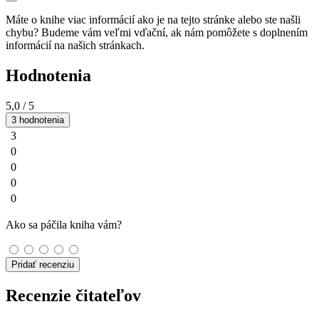
Máte o knihe viac informácií ako je na tejto stránke alebo ste našli
chybu? Budeme vám veľmi vďační, ak nám pomôžete s doplnením
informácií na našich stránkach.
Hodnotenia
5,0
/ 5
3 hodnotenia
3
0
0
0
0
Ako sa páčila kniha vám?
Pridať recenziu
Recenzie čitateľov