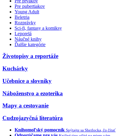
Pre prvákov
Pre pubertiakov
Young Adult
Beletria
Rozprávky
Sci-fi, fantasy a komiksy
Leporelá
Náučné knihy
Ďalšie kategórie
Životopisy a reportáže
Kuchárky
Učebnice a slovníky
Náboženstvo a ezoterika
Mapy a cestovanie
Cudzojazyčná literatúra
Knihomoľský pomocník
Spýtajte sa Sherlocka, čo čítať
Odporúčame pre vás
Knižné tipy ušité na mieru vám