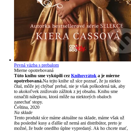
Pevná väzba s prebalom
Mierne opotrebovaná
Túto knihu sme vykúpili cez
Knihovrátok
a je mierne
opotrebovaná.
Na tejto knihe už síce poznať, že ju niekto
čítal, môže jej chýbať prebal, nie je však poškodená tak, aby
to akokoľvek znižovalo zážitok z jej obsahu. Knihu sme
označili nálepkou, ktorá môže na niektorých obaloch
zanechať stopy.
Čeština, 2020
Na sklade
Tento produkt síce máme aktuálne na sklade, máme však už
iba posledné kusy a ďalšie už nemá ani distribútor, preto je
možné, že bude onedlho úplne vypredaný. Ak ho chcete mať,