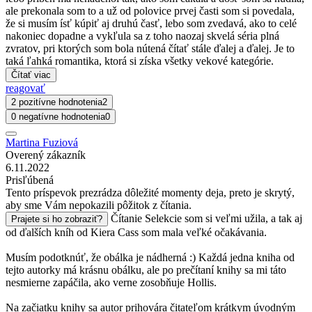
ale prekonala som to a už od polovice prvej časti som si povedala,
že si musím ísť kúpiť aj druhú časť, lebo som zvedavá, ako to celé
nakoniec dopadne a vykľula sa z toho naozaj skvelá séria plná
zvratov, pri ktorých som bola nútená čítať stále ďalej a ďalej. Je to
taká ľahká romantika, ktorá si získa všetky vekové kategórie.
Čítať viac
reagovať
2 pozitívne hodnotenia
2
0 negatívne hodnotenia
0
Martina Fuziová
Overený zákazník
6.11.2022
Prisľúbená
Tento príspevok prezrádza dôležité momenty deja, preto je skrytý,
aby sme Vám nepokazili pôžitok z čítania.
Čítanie Selekcie som si veľmi užila, a tak aj
Prajete si ho zobraziť?
od ďalších kníh od Kiera Cass som mala veľké očakávania.
Musím podotknúť, že obálka je nádherná :) Každá jedna kniha od
tejto autorky má krásnu obálku, ale po prečítaní knihy sa mi táto
nesmierne zapáčila, ako verne zosobňuje Hollis.
Na začiatku knihy sa autor prihovára čitateľom krátkym úvodným