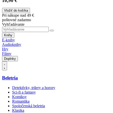
10,90 €
Vložiť do košíka
Pri nákupe nad 49 €
poštovné zadarmo
Vyhľadávanie
Knihy
E-knihy
Audioknihy
Hry
Filmy
Doplnky
Beletria
Detektívky, trilery a horory
Sci-fi a fantasy
Komiksy
Romantika
Spoločenská beletria
Klasika