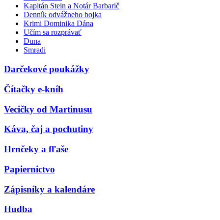
Kapitán Stein a Notár Barbarič
Denník odvážneho bojka
Krimi Dominika Dána
Učím sa rozprávať
Duna
Smradi
Darčekové poukážky
Čítačky e-kníh
Vecičky od Martinusu
Káva, čaj a pochutiny
Hrnčeky a fľaše
Papiernictvo
Zápisníky a kalendáre
Hudba