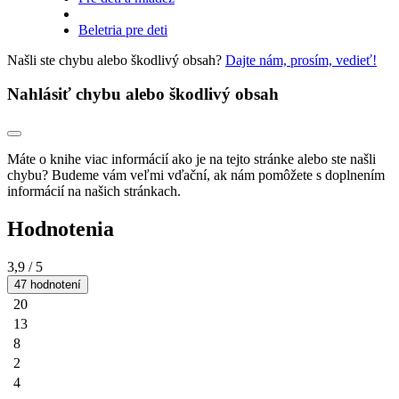
Beletria pre deti
Našli ste chybu alebo škodlivý obsah?
Dajte nám, prosím, vedieť!
Nahlásiť chybu alebo škodlivý obsah
Máte o knihe viac informácií ako je na tejto stránke alebo ste našli
chybu? Budeme vám veľmi vďační, ak nám pomôžete s doplnením
informácií na našich stránkach.
Hodnotenia
3,9
/ 5
47 hodnotení
20
13
8
2
4