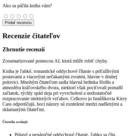
Ako sa páčila kniha vám?
Pridať recenziu
Recenzie čitateľov
Zhrnutie recenzií
Zosumarizované pomocou AI, ktorá môže robiť chyby.
Kniha je ľahké, romantické oddychové čítanie s príťažlivými
postavami a viacerými nečakanými zvratmi, hlavne v druhej
polovici. Mnohým čitateľom sadla hlavná hrdinka Hollis a
atmosféra kráľovského dvora, niektorí však pociťovali pomalší
začiatok, rýchly spád deja pri vyvrcholení a nedostatočné
rozpracovanie niektorých vzťahov. Celkovo ju fanúšikovia Kiery
Cass odporúčajú, hoci názory sú rozdelené medzi nadšenými a
sklamanými čitateľmi.
Čitatelia oceňujú
Pútavé a nenáročné oddychové čítanie, ľahko sa číta.