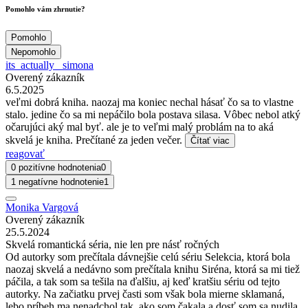
Pomohlo vám zhrnutie?
Pomohlo
Nepomohlo
its_actually_ simona
Overený zákazník
6.5.2025
veľmi dobrá kniha. naozaj ma koniec nechal hásať čo sa to vlastne
stalo. jedine čo sa mi nepáčilo bola postava silasa. Vôbec nebol atký
očarujúci aký mal byť. ale je to veľmi malý problám na to aká
skvelá je kniha. Prečítané za jeden večer.
Čítať viac
reagovať
0 pozitívne hodnotenia
0
1 negatívne hodnotenie
1
Monika Vargová
Overený zákazník
25.5.2024
Skvelá romantická séria, nie len pre násť ročných
Od autorky som prečítala dávnejšie celú sériu Selekcia, ktorá bola
naozaj skvelá a nedávno som prečítala knihu Siréna, ktorá sa mi tiež
páčila, a tak som sa tešila na ďalšiu, aj keď kratšiu sériu od tejto
autorky. Na začiatku prvej časti som však bola mierne sklamaná,
lebo príbeh ma nenadchol tak, ako som čakala a dosť som sa nudila,