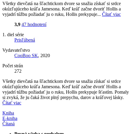
Všetky dievčatá na šľachtickom dvore sa snažia získať si srdce
okúzľujúceho kráľa Jamesona. Keď kráľ začne dvoriť Hollis a
vyjadrí túžbu požiadať ju o ruku, Hollis prekypuje...
Čítať viac
3,9
47 hodnotení
1. diel série
Prisľúbená
Vydavateľstvo
CooBoo SK
, 2020
Počet strán
272
Všetky dievčatá na šľachtickom dvore sa snažia získať si srdce
okúzľujúceho kráľa Jamesona. Keď kráľ začne dvoriť Hollis a
vyjadrí túžbu požiadať ju o ruku, Hollis prekypuje šťastím. Pomaly
si zvyká, že ju čaká život plný prepychu, darov a kráľovej lásky.
Čítať viac
Kniha
E-kniha
Čítaná
Pevná väzba s prebalom