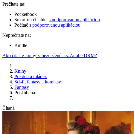
Prečítate na:
Pocketbook
Smartfón či tablet
s podporovanou aplikáciou
Počítač
s podporovanou aplikáciou
Neprečítate na:
Kindle
Ako čítať e-knihy zabezpečené cez Adobe DRM?
Knihy
Pre deti a mládež
Sci-fi, fantasy a komiksy
Fantasy
Prisľúbená
Čítaná