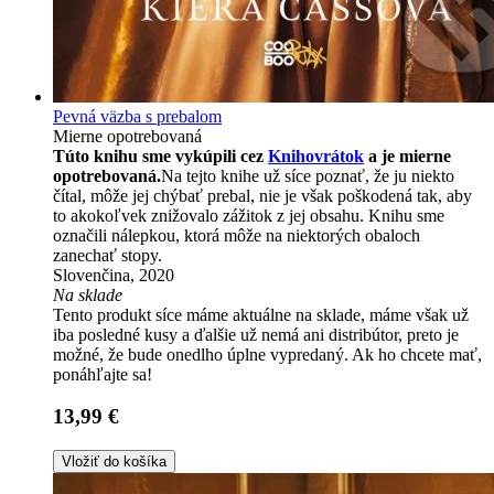
Pevná väzba s prebalom
Mierne opotrebovaná
Túto knihu sme vykúpili cez
Knihovrátok
a je mierne
opotrebovaná.
Na tejto knihe už síce poznať, že ju niekto
čítal, môže jej chýbať prebal, nie je však poškodená tak, aby
to akokoľvek znižovalo zážitok z jej obsahu. Knihu sme
označili nálepkou, ktorá môže na niektorých obaloch
zanechať stopy.
Slovenčina, 2020
Na sklade
Tento produkt síce máme aktuálne na sklade, máme však už
iba posledné kusy a ďalšie už nemá ani distribútor, preto je
možné, že bude onedlho úplne vypredaný. Ak ho chcete mať,
ponáhľajte sa!
13,99 €
Vložiť do košíka