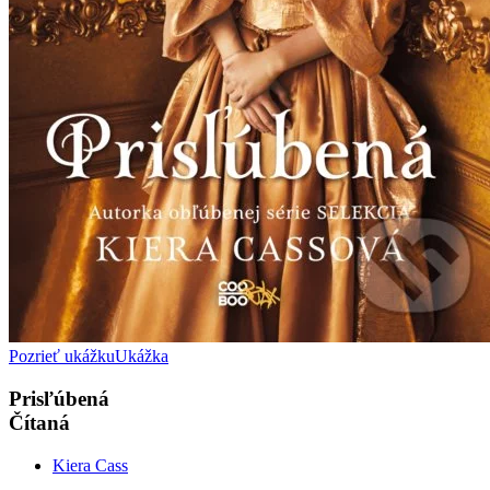
Pozrieť ukážku
Ukážka
Prisľúbená
Čítaná
Kiera Cass