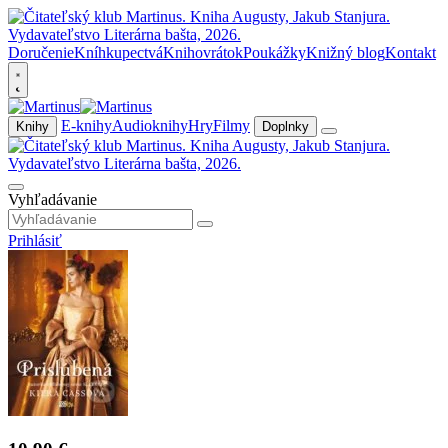
Doručenie
Kníhkupectvá
Knihovrátok
Poukážky
Knižný blog
Kontakt
E-knihy
Audioknihy
Hry
Filmy
Knihy
Doplnky
Vyhľadávanie
Prihlásiť