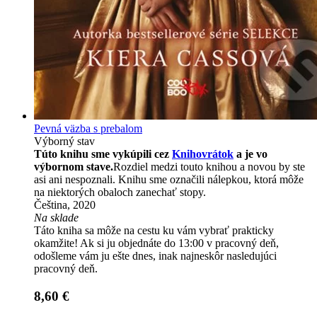
Pevná väzba s prebalom
Výborný stav
Túto knihu sme vykúpili cez
Knihovrátok
a je vo
výbornom stave.
Rozdiel medzi touto knihou a novou by ste
asi ani nespoznali. Knihu sme označili nálepkou, ktorá môže
na niektorých obaloch zanechať stopy.
Čeština, 2020
Na sklade
Táto kniha sa môže na cestu ku vám vybrať prakticky
okamžite! Ak si ju objednáte do 13:00 v pracovný deň,
odošleme vám ju ešte dnes, inak najneskôr nasledujúci
pracovný deň.
8,60 €