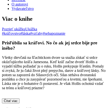
O autorovi
Vydavateľstvo
Viac o knihe
Pozrieť ukážku
Ukážka
#kráľovstvo
#láska
#vzťahy
#sebapoznanie
Prisľúbila sa kráľovi. No čo ak jej srdce bije pre
iného?
Všetky dievčatá na šľachtickom dvore sa snažia získať si srdce
okúzľujúceho kráľa Jamesona. Keď kráľ začne dvoriť Hollis a
vyjadrí túžbu požiadať ju o ruku, Hollis prekypuje šťastím. Pomaly
si zvyká, že ju čaká život plný prepychu, darov a kráľovej lásky. No
potom sa zapozerá do Silasových očí. Silas strháva dvoranskú
pozlátku a chce ju zasypávať pozornosťou a kvetmi, nie šperkami.
Láska nie je o bohatstve či postavení. Je však Hollis ochotná vzdať
sa trónu a kráľovej priazne?
Čítať viac