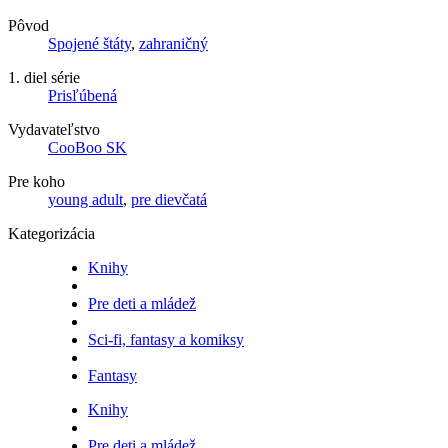
Pôvod
Spojené štáty
,
zahraničný
1. diel série
Prisľúbená
Vydavateľstvo
CooBoo SK
Pre koho
young adult
,
pre dievčatá
Kategorizácia
Knihy
Pre deti a mládež
Sci-fi, fantasy a komiksy
Fantasy
Knihy
Pre deti a mládež