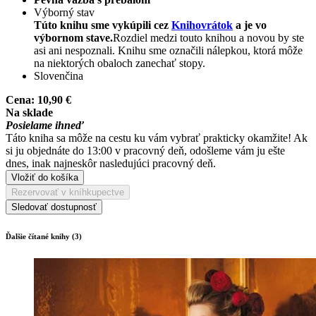
Výborný stav
Túto knihu sme vykúpili cez
Knihovrátok
a je vo
výbornom stave.
Rozdiel medzi touto knihou a novou by ste
asi ani nespoznali. Knihu sme označili nálepkou, ktorá môže
na niektorých obaloch zanechať stopy.
Slovenčina
Cena:
10,90 €
Na sklade
Posielame ihneď
Táto kniha sa môže na cestu ku vám vybrať prakticky okamžite! Ak
si ju objednáte do 13:00 v pracovný deň, odošleme vám ju ešte
dnes, inak najneskôr nasledujúci pracovný deň.
Vložiť do košíka
Rezervovať v kníhkupectve
Sledovať dostupnosť
Ďalšie čítané knihy (3)