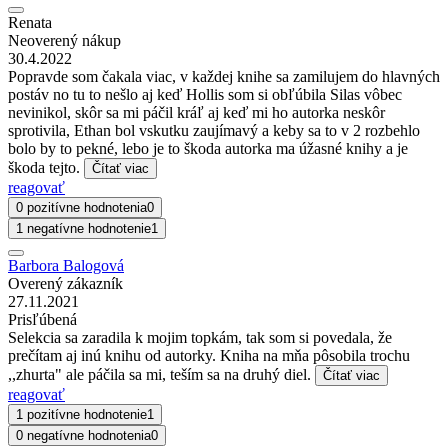
Renata
Neoverený nákup
30.4.2022
Popravde som čakala viac, v každej knihe sa zamilujem do hlavných
postáv no tu to nešlo aj keď Hollis som si obľúbila Silas vôbec
nevinikol, skôr sa mi páčil kráľ aj keď mi ho autorka neskôr
sprotivila, Ethan bol vskutku zaujímavý a keby sa to v 2 rozbehlo
bolo by to pekné, lebo je to škoda autorka ma úžasné knihy a je
škoda tejto.
Čítať viac
reagovať
0 pozitívne hodnotenia
0
1 negatívne hodnotenie
1
Barbora Balogová
Overený zákazník
27.11.2021
Prisľúbená
Selekcia sa zaradila k mojim topkám, tak som si povedala, že
prečítam aj inú knihu od autorky. Kniha na mňa pôsobila trochu
,,zhurta" ale páčila sa mi, teším sa na druhý diel.
Čítať viac
reagovať
1 pozitívne hodnotenie
1
0 negatívne hodnotenia
0