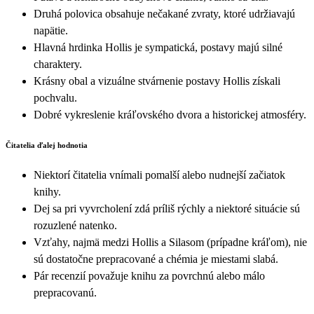
Druhá polovica obsahuje nečakané zvraty, ktoré udržiavajú
napätie.
Hlavná hrdinka Hollis je sympatická, postavy majú silné
charaktery.
Krásny obal a vizuálne stvárnenie postavy Hollis získali
pochvalu.
Dobré vykreslenie kráľovského dvora a historickej atmosféry.
Čitatelia ďalej hodnotia
Niektorí čitatelia vnímali pomalší alebo nudnejší začiatok
knihy.
Dej sa pri vyvrcholení zdá príliš rýchly a niektoré situácie sú
rozuzlené natenko.
Vzťahy, najmä medzi Hollis a Silasom (prípadne kráľom), nie
sú dostatočne prepracované a chémia je miestami slabá.
Pár recenzií považuje knihu za povrchnú alebo málo
prepracovanú.