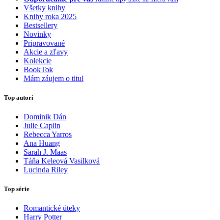
Všetky knihy
Knihy roka 2025
Bestsellery
Novinky
Pripravované
Akcie a zľavy
Kolekcie
BookTok
Mám záujem o titul
Top autori
Dominik Dán
Julie Caplin
Rebecca Yarros
Ana Huang
Sarah J. Maas
Táňa Keleová Vasilková
Lucinda Riley
Top série
Romantické úteky
Harry Potter