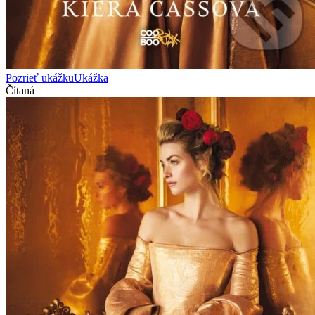
Pozrieť ukážku
Ukážka
Čítaná