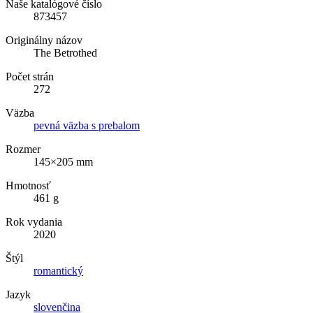
Naše katalógové číslo
873457
Originálny názov
The Betrothed
Počet strán
272
Väzba
pevná väzba s prebalom
Rozmer
145×205 mm
Hmotnosť
461 g
Rok vydania
2020
Štýl
romantický
Jazyk
slovenčina