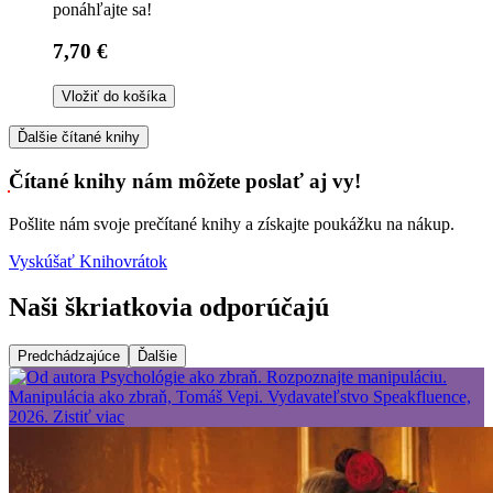
ponáhľajte sa!
7,70 €
Vložiť do košíka
Ďalšie čítané knihy
Čítané knihy nám môžete poslať aj vy!
Pošlite nám svoje prečítané knihy a získajte poukážku na nákup.
Vyskúšať Knihovrátok
Naši škriatkovia odporúčajú
Predchádzajúce
Ďalšie