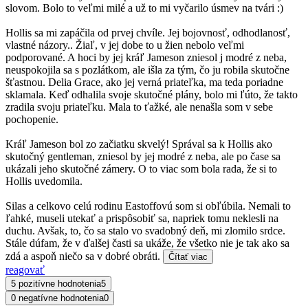
slovom. Bolo to veľmi milé a už to mi vyčarilo úsmev na tvári :)
Hollis sa mi zapáčila od prvej chvíle. Jej bojovnosť, odhodlanosť,
vlastné názory.. Žiaľ, v jej dobe to u žien nebolo veľmi
podporované. A hoci by jej kráľ Jameson zniesol j modré z neba,
neuspokojila sa s pozlátkom, ale išla za tým, čo ju robila skutočne
šťastnou. Delia Grace, ako jej verná priateľka, ma teda poriadne
sklamala. Keď odhalila svoje skutočné plány, bolo mi ľúto, že takto
zradila svoju priateľku. Mala to ťažké, ale nenašla som v sebe
pochopenie.
Kráľ Jameson bol zo začiatku skvelý! Správal sa k Hollis ako
skutočný gentleman, zniesol by jej modré z neba, ale po čase sa
ukázali jeho skutočné zámery. O to viac som bola rada, že si to
Hollis uvedomila.
Silas a celkovo celú rodinu Eastoffovú som si obľúbila. Nemali to
ľahké, museli utekať a prispôsobiť sa, napriek tomu neklesli na
duchu. Avšak, to, čo sa stalo vo svadobný deň, mi zlomilo srdce.
Stále dúfam, že v ďalšej časti sa ukáže, že všetko nie je tak ako sa
zdá a aspoň niečo sa v dobré obráti.
Čítať viac
reagovať
5 pozitívne hodnotenia
5
0 negatívne hodnotenia
0