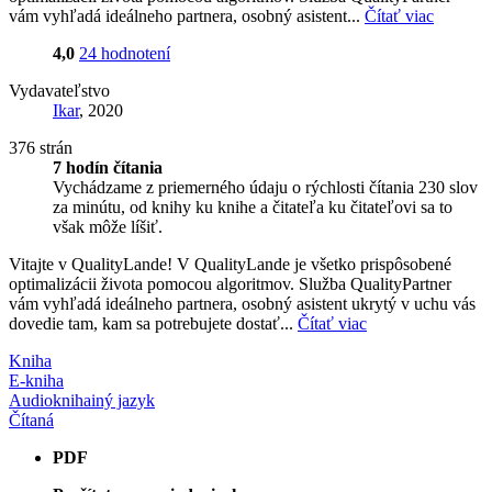
vám vyhľadá ideálneho partnera, osobný asistent...
Čítať viac
4,0
24 hodnotení
Vydavateľstvo
Ikar
, 2020
376 strán
7 hodín čítania
Vychádzame z priemerného údaju o rýchlosti čítania 230 slov
za minútu, od knihy ku knihe a čitateľa ku čitateľovi sa to
však môže líšiť.
Vitajte v QualityLande! V QualityLande je všetko prispôsobené
optimalizácii života pomocou algoritmov. Služba QualityPartner
vám vyhľadá ideálneho partnera, osobný asistent ukrytý v uchu vás
dovedie tam, kam sa potrebujete dostať...
Čítať viac
Kniha
E-kniha
Audiokniha
iný jazyk
Čítaná
PDF