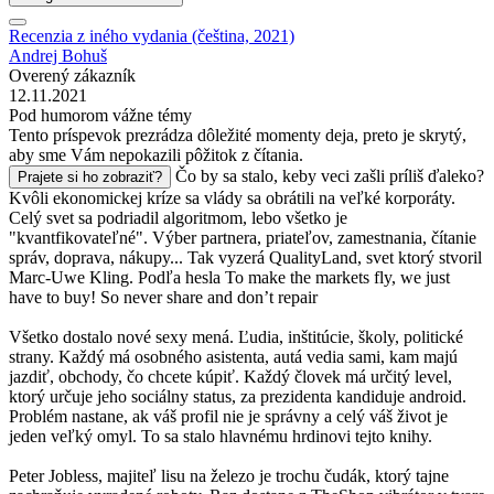
Recenzia z iného vydania (čeština, 2021)
Andrej Bohuš
Overený zákazník
12.11.2021
Pod humorom vážne témy
Tento príspevok prezrádza dôležité momenty deja, preto je skrytý,
aby sme Vám nepokazili pôžitok z čítania.
Čo by sa stalo, keby veci zašli príliš ďaleko?
Prajete si ho zobraziť?
Kvôli ekonomickej kríze sa vlády sa obrátili na veľké korporáty.
Celý svet sa podriadil algoritmom, lebo všetko je
"kvantfikovateľné". Výber partnera, priateľov, zamestnania, čítanie
správ, doprava, nákupy... Tak vyzerá QualityLand, svet ktorý stvoril
Marc-Uwe Kling. Podľa hesla To make the markets fly, we just
have to buy! So never share and don’t repair
Všetko dostalo nové sexy mená. Ľudia, inštitúcie, školy, politické
strany. Každý má osobného asistenta, autá vedia sami, kam majú
jazdiť, obchody, čo chcete kúpiť. Každý človek má určitý level,
ktorý určuje jeho sociálny status, za prezidenta kandiduje android.
Problém nastane, ak váš profil nie je správny a celý váš život je
jeden veľký omyl. To sa stalo hlavnému hrdinovi tejto knihy.
Peter Jobless, majiteľ lisu na železo je trochu čudák, ktorý tajne