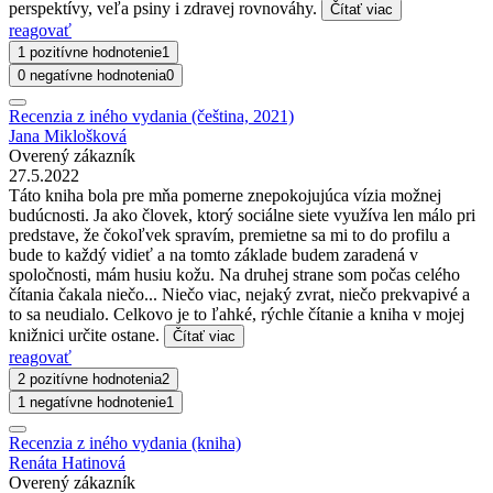
perspektívy, veľa psiny i zdravej rovnováhy.
Čítať viac
reagovať
1 pozitívne hodnotenie
1
0 negatívne hodnotenia
0
Recenzia z iného vydania (čeština, 2021)
Jana Miklošková
Overený zákazník
27.5.2022
Táto kniha bola pre mňa pomerne znepokojujúca vízia možnej
budúcnosti. Ja ako človek, ktorý sociálne siete využíva len málo pri
predstave, že čokoľvek spravím, premietne sa mi to do profilu a
bude to každý vidieť a na tomto základe budem zaradená v
spoločnosti, mám husiu kožu. Na druhej strane som počas celého
čítania čakala niečo... Niečo viac, nejaký zvrat, niečo prekvapivé a
to sa neudialo. Celkovo je to ľahké, rýchle čítanie a kniha v mojej
knižnici určite ostane.
Čítať viac
reagovať
2 pozitívne hodnotenia
2
1 negatívne hodnotenie
1
Recenzia z iného vydania (kniha)
Renáta Hatinová
Overený zákazník