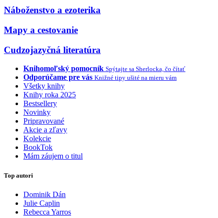
Náboženstvo a ezoterika
Mapy a cestovanie
Cudzojazyčná literatúra
Knihomoľský pomocník
Spýtajte sa Sherlocka, čo čítať
Odporúčame pre vás
Knižné tipy ušité na mieru vám
Všetky knihy
Knihy roka 2025
Bestsellery
Novinky
Pripravované
Akcie a zľavy
Kolekcie
BookTok
Mám záujem o titul
Top autori
Dominik Dán
Julie Caplin
Rebecca Yarros