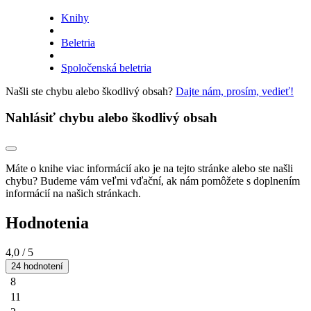
Knihy
Beletria
Spoločenská beletria
Našli ste chybu alebo škodlivý obsah?
Dajte nám, prosím, vedieť!
Nahlásiť chybu alebo škodlivý obsah
Máte o knihe viac informácií ako je na tejto stránke alebo ste našli
chybu? Budeme vám veľmi vďační, ak nám pomôžete s doplnením
informácií na našich stránkach.
Hodnotenia
4,0
/ 5
24 hodnotení
8
11