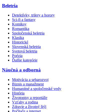
Beletria
Detektívky, trilery a horory
Sci-fi a fantasy
Komiksy
Romantika
Spoločenská beletria
Klasika
Historické
Slovenská beletria
Svetová beletria
Poézia
Ďalšie kategórie
Náučná a odborná
Motivácia a sebarozvoj
Biznis a manažment
Humanitné a spoločenské vedy
História
Životopisy a reportáže
Vzťahy a rodina
Zdravie a životný štýl
Počítače a internet