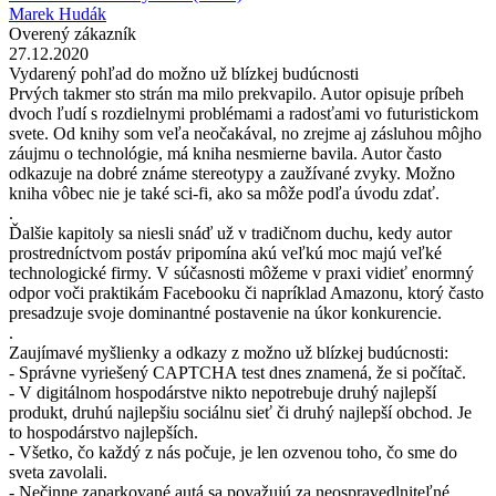
Marek Hudák
Overený zákazník
27.12.2020
Vydarený pohľad do možno už blízkej budúcnosti
Prvých takmer sto strán ma milo prekvapilo. Autor opisuje príbeh
dvoch ľudí s rozdielnymi problémami a radosťami vo futuristickom
svete. Od knihy som veľa neočakával, no zrejme aj zásluhou môjho
záujmu o technológie, má kniha nesmierne bavila. Autor často
odkazuje na dobré známe stereotypy a zaužívané zvyky. Možno
kniha vôbec nie je také sci-fi, ako sa môže podľa úvodu zdať.
.
Ďalšie kapitoly sa niesli snáď už v tradičnom duchu, kedy autor
prostredníctvom postáv pripomína akú veľkú moc majú veľké
technologické firmy. V súčasnosti môžeme v praxi vidieť enormný
odpor voči praktikám Facebooku či napríklad Amazonu, ktorý často
presadzuje svoje dominantné postavenie na úkor konkurencie.
.
Zaujímavé myšlienky a odkazy z možno už blízkej budúcnosti:
- Správne vyriešený CAPTCHA test dnes znamená, že si počítač.
- V digitálnom hospodárstve nikto nepotrebuje druhý najlepší
produkt, druhú najlepšiu sociálnu sieť či druhý najlepší obchod. Je
to hospodárstvo najlepších.
- Všetko, čo každý z nás počuje, je len ozvenou toho, čo sme do
sveta zavolali.
- Nečinne zaparkované autá sa považujú za neospravedlniteľné