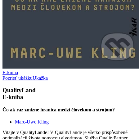
E-kniha
Pozrieť ukážku
Ukážka
QualityLand
E-kniha
Čo ak raz zmizne hranica medzi človekom a strojom?
Marc-Uwe Kling
Vitajte v QualityLande! V QualityLande je všetko prispôsobené
optimalizácii života pomocou algoritmov. Služba QualityPartner