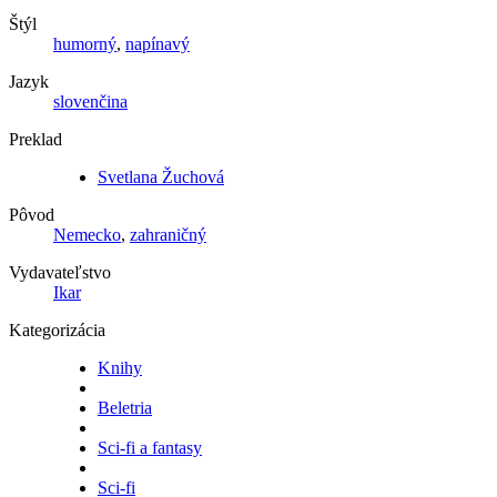
Štýl
humorný
,
napínavý
Jazyk
slovenčina
Preklad
Svetlana Žuchová
Pôvod
Nemecko
,
zahraničný
Vydavateľstvo
Ikar
Kategorizácia
Knihy
Beletria
Sci-fi a fantasy
Sci-fi