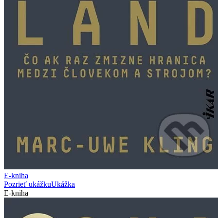
E-kniha
Pozrieť ukážku
Ukážka
E-kniha