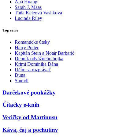
Ana Huang
Sarah J. Maas
Táňa Keleová Vasilková
Lucinda Riley
Top série
Romantické úteky
Harry Potter
Kapitán Stein a Notár Barbarič
Denník odvážneho bojka
Krimi Dominika Dána
Učím sa rozprávať
Duna
Smradi
Darčekové poukážky
Čítačky e-kníh
Vecičky od Martinusu
Káva, čaj a pochutiny