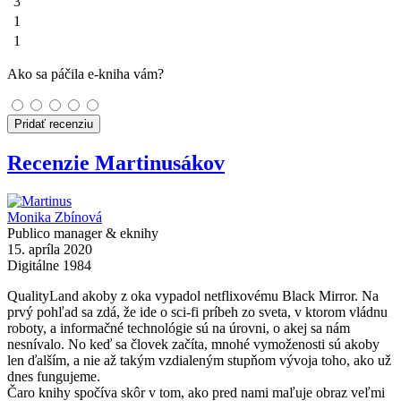
3
1
1
Ako sa páčila e-kniha vám?
Pridať recenziu
Recenzie Martinusákov
Monika Zbínová
Publico manager & eknihy
15. apríla 2020
Digitálne 1984
QualityLand akoby z oka vypadol netflixovému Black Mirror. Na
prvý pohľad sa zdá, že ide o sci-fi príbeh zo sveta, v ktorom vládnu
roboty, a informačné technológie sú na úrovni, o akej sa nám
nesnívalo. No keď sa človek začíta, mnohé vymoženosti sú akoby
len ďalším, a nie až takým vzdialeným stupňom vývoja toho, ako už
dnes fungujeme.
Čaro knihy spočíva skôr v tom, ako pred nami maľuje obraz veľmi