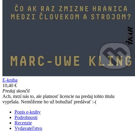
E-kniha
10,40 €
Predaj skončil
Ach, mrzí nás to, ale platnosť licencie na predaj tohto titulu
vypršala. Nemôžeme ho už bohužiaľ predávať :-(
Popis e-knihy
Podrobnosti
Recenzie
Vydavateľstvo