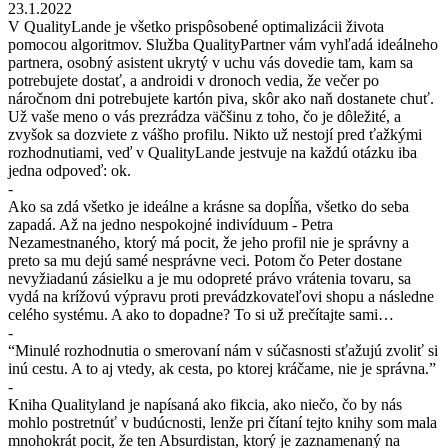
23.1.2022
V QualityLande je všetko prispôsobené optimalizácii života
pomocou algoritmov. Služba QualityPartner vám vyhľadá ideálneho
partnera, osobný asistent ukrytý v uchu vás dovedie tam, kam sa
potrebujete dostať, a androidi v dronoch vedia, že večer po
náročnom dni potrebujete kartón piva, skôr ako naň dostanete chuť.
Už vaše meno o vás prezrádza väčšinu z toho, čo je dôležité, a
zvyšok sa dozviete z vášho profilu. Nikto už nestojí pred ťažkými
rozhodnutiami, veď v QualityLande jestvuje na každú otázku iba
jedna odpoveď: ok.
-
Ako sa zdá všetko je ideálne a krásne sa dopĺňa, všetko do seba
zapadá. Až na jedno nespokojné indivíduum - Petra
Nezamestnaného, ktorý má pocit, že jeho profil nie je správny a
preto sa mu dejú samé nesprávne veci. Potom čo Peter dostane
nevyžiadanú zásielku a je mu odopreté právo vrátenia tovaru, sa
vydá na krížovú výpravu proti prevádzkovateľovi shopu a následne
celého systému. A ako to dopadne? To si už prečítajte sami…
-
“Minulé rozhodnutia o smerovaní nám v súčasnosti sťažujú zvoliť si
inú cestu. A to aj vtedy, ak cesta, po ktorej kráčame, nie je správna.”
-
Kniha Qualityland je napísaná ako fikcia, ako niečo, čo by nás
mohlo postretnúť v budúcnosti, lenže pri čítaní tejto knihy som mala
mnohokrát pocit, že ten Absurdistan, ktorý je zaznamenaný na