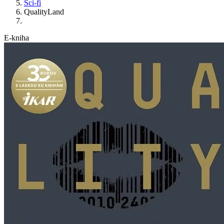
Sci-fi
QualityLand
E-kniha