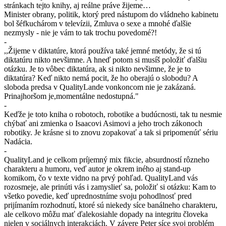
stránkach tejto knihy, aj reálne práve žijeme…
Minister obrany, politik, ktorý pred nástupom do vládneho kabinetu
bol šéfkuchárom v televízii, Zmluva o sexe a mnohé ďalšie
nezmysly - nie je vám to tak trochu povedomé?!
-
,,Žijeme v diktatúre, ktorá používa také jemné metódy, že si tú
diktatúru nikto nevšimne. A hneď potom si musíš položiť ďalšiu
otázku. Je to vôbec diktatúra, ak si nikto nevšimne, že je to
diktatúra? Keď nikto nemá pocit, že ho oberajú o slobodu? A
sloboda predsa v QualityLande vonkoncom nie je zakázaná.
Prinajhoršom je,momentálne nedostupná."
-
Keďže je toto kniha o robotoch, robotike a budúcnosti, tak tu nesmie
chýbať ani zmienka o Isaacovi Asimovi a jeho troch zákonoch
robotiky. Je krásne si to znovu zopakovať a tak si pripomenúť sériu
Nadácia.
-
QualityLand je celkom príjemný mix fikcie, absurdností rôzneho
charakteru a humoru, veď autor je okrem iného aj stand-up
komikom, čo v texte vidno na prvý pohľad. QualityLand vás
rozosmeje, ale prinúti vás i zamyslieť sa, položiť si otázku: Kam to
všetko povedie, keď uprednostníme svoju pohodlnosť pred
prijímaním rozhodnutí, ktoré sú niekedy síce banálneho charakteru,
ale celkovo môžu mať ďalekosiahle dopady na integritu človeka
nielen v sociálnych interakciách. V závere Peter síce svoj problém