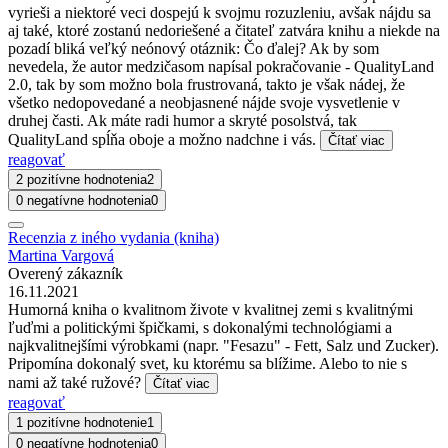
vyrieši a niektoré veci dospejú k svojmu rozuzleniu, avšak nájdu sa
aj také, ktoré zostanú nedoriešené a čitateľ zatvára knihu a niekde na
pozadí bliká veľký neónový otáznik: Čo ďalej? Ak by som
nevedela, že autor medzičasom napísal pokračovanie - QualityLand
2.0, tak by som možno bola frustrovaná, takto je však nádej, že
všetko nedopovedané a neobjasnené nájde svoje vysvetlenie v
druhej časti. Ak máte radi humor a skryté posolstvá, tak
QualityLand spĺňa oboje a možno nadchne i vás.
Čítať viac
reagovať
2 pozitívne hodnotenia
2
0 negatívne hodnotenia
0
Recenzia z iného vydania (kniha)
Martina Vargová
Overený zákazník
16.11.2021
Humorná kniha o kvalitnom živote v kvalitnej zemi s kvalitnými
ľuďmi a politickými špičkami, s dokonalými technológiami a
najkvalitnejšími výrobkami (napr. "Fesazu" - Fett, Salz und Zucker).
Pripomína dokonalý svet, ku ktorému sa blížime. Alebo to nie s
nami až také ružové?
Čítať viac
reagovať
1 pozitívne hodnotenie
1
0 negatívne hodnotenia
0