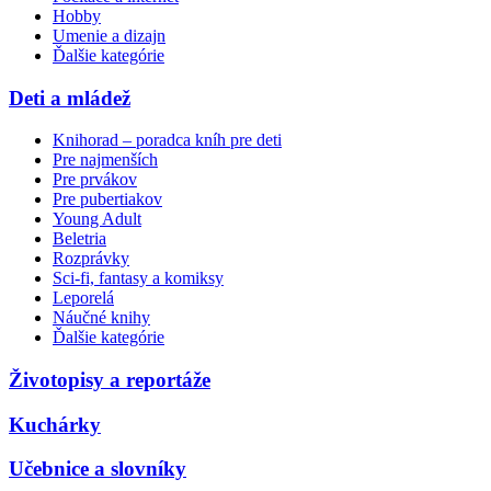
Hobby
Umenie a dizajn
Ďalšie kategórie
Deti a mládež
Knihorad – poradca kníh pre deti
Pre najmenších
Pre prvákov
Pre pubertiakov
Young Adult
Beletria
Rozprávky
Sci-fi, fantasy a komiksy
Leporelá
Náučné knihy
Ďalšie kategórie
Životopisy a reportáže
Kuchárky
Učebnice a slovníky