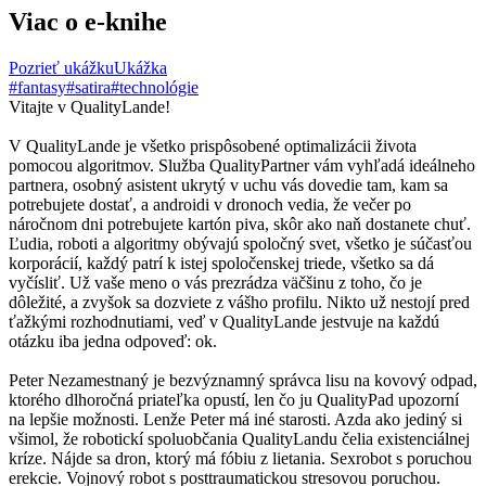
Viac o e-knihe
Pozrieť ukážku
Ukážka
#fantasy
#satira
#technológie
Vitajte v QualityLande!
V QualityLande je všetko prispôsobené optimalizácii života
pomocou algoritmov. Služba QualityPartner vám vyhľadá ideálneho
partnera, osobný asistent ukrytý v uchu vás dovedie tam, kam sa
potrebujete dostať, a androidi v dronoch vedia, že večer po
náročnom dni potrebujete kartón piva, skôr ako naň dostanete chuť.
Ľudia, roboti a algoritmy obývajú spoločný svet, všetko je súčasťou
korporácií, každý patrí k istej spoločenskej triede, všetko sa dá
vyčísliť. Už vaše meno o vás prezrádza väčšinu z toho, čo je
dôležité, a zvyšok sa dozviete z vášho profilu. Nikto už nestojí pred
ťažkými rozhodnutiami, veď v QualityLande jestvuje na každú
otázku iba jedna odpoveď: ok.
Peter Nezamestnaný je bezvýznamný správca lisu na kovový odpad,
ktorého dlhoročná priateľka opustí, len čo ju QualityPad upozorní
na lepšie možnosti. Lenže Peter má iné starosti. Azda ako jediný si
všimol, že robotickí spoluobčania QualityLandu čelia existenciálnej
kríze. Nájde sa dron, ktorý má fóbiu z lietania. Sexrobot s poruchou
erekcie. Vojnový robot s posttraumatickou stresovou poruchou.