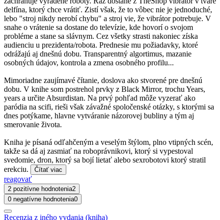
zachraňuje vyradené roboty. Raz dostane z TheShop vibrátor v tvare
delfína, ktorý chce vrátiť. Zistí však, že to vôbec nie je jednoduché,
lebo "stroj nikdy nerobí chybu" a stroj vie, že vibrátor potrebuje. V
snahe o vrátenie sa dostane do televízie, kde hovorí o svojom
probléme a stane sa slávnym. Cez všetky strasti nakoniec získa
audienciu u prezidenta/robota. Prednesie mu požiadavky, ktoré
odrážajú aj dnešnú dobu. Transparentný algortimus, mazanie
osobných údajov, kontrola a zmena osobného profilu...
Mimoriadne zaujímavé čítanie, doslova ako stvorené pre dnešnú
dobu. V knihe som postrehol prvky z Black Mirror, trochu Years,
years a určite Absurdistan. Na prvý pohľad môže vyzerať ako
paródia na scifi, rieši však závažné spoločenské otázky, s ktorými sa
dnes potýkame, hlavne vytváranie názorovej bubliny a tým aj
smerovanie života.
Kniha je písaná odľahčeným a veselým štýlom, plno vtipných scén,
takže sa dá aj zasmiať na roboprávnikovi, ktorý si vypestoval
svedomie, dron, ktorý sa bojí lietať alebo sexrobotovi ktorý stratil
erekciu.
Čítať viac
reagovať
2 pozitívne hodnotenia
2
0 negatívne hodnotenia
0
Recenzia z iného vydania (kniha)