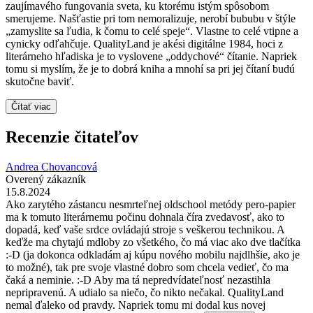
zaujímavého fungovania sveta, ku ktorému istým spôsobom
smerujeme. Našťastie pri tom nemoralizuje, nerobí bububu v štýle
„zamyslite sa ľudia, k čomu to celé speje“. Vlastne to celé vtipne a
cynicky odľahčuje. QualityLand je akési digitálne 1984, hoci z
literárneho hľadiska je to vyslovene „oddychové“ čítanie. Napriek
tomu si myslím, že je to dobrá kniha a mnohí sa pri jej čítaní budú
skutočne baviť.
Čítať viac
Recenzie čitateľov
Andrea Chovancová
Overený zákazník
15.8.2024
Ako zarytého zástancu nesmrteľnej oldschool metódy pero-papier
ma k tomuto literárnemu počinu dohnala číra zvedavosť, ako to
dopadá, keď vaše srdce ovládajú stroje s veškerou technikou. A
keďže ma chytajú mdloby zo všetkého, čo má viac ako dve tlačítka
:-D (ja dokonca odkladám aj kúpu nového mobilu najdlhšie, ako je
to možné), tak pre svoje vlastné dobro som chcela vedieť, čo ma
čaká a neminie. :-D Aby ma tá nepredvídateľnosť nezastihla
nepripravenú. A udialo sa niečo, čo nikto nečakal. QualityLand
nemal ďaleko od pravdy. Napriek tomu mi dodal kus novej