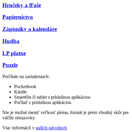
Hrnčeky a fľaše
Papiernictvo
Zápisníky a kalendáre
Hudba
LP platne
Puzzle
Prečítate na zariadeniach:
Pocketbook
Kindle
Smartfón či tablet s príslušnou aplikáciou
Počítač s príslušnou aplikáciou
Nie je možné meniť veľkosť písma, formát je preto vhodný skôr pre
väčšie obrazovky.
Viac informácií v
našich návodoch