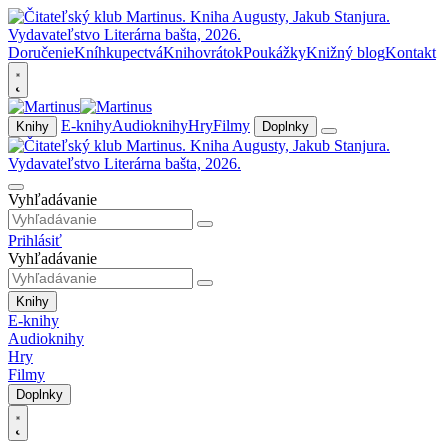
Doručenie
Kníhkupectvá
Knihovrátok
Poukážky
Knižný blog
Kontakt
E-knihy
Audioknihy
Hry
Filmy
Knihy
Doplnky
Vyhľadávanie
Prihlásiť
Vyhľadávanie
Knihy
E-knihy
Audioknihy
Hry
Filmy
Doplnky