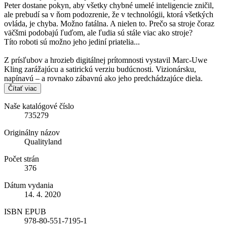
Peter dostane pokyn, aby všetky chybné umelé inteligencie zničil,
ale prebudí sa v ňom podozrenie, že v technológii, ktorá všetkých
ovláda, je chyba. Možno fatálna. A nielen to. Prečo sa stroje čoraz
väčšmi podobajú ľuďom, ale ľudia sú stále viac ako stroje?
Títo roboti sú možno jeho jediní priatelia...
Z prísľubov a hrozieb digitálnej prítomnosti vystavil Marc-Uwe
Kling zarážajúcu a satirickú verziu budúcnosti. Vizionársku,
napínavú – a rovnako zábavnú ako jeho predchádzajúce diela.
Čítať viac
Naše katalógové číslo
735279
Originálny názov
Qualityland
Počet strán
376
Dátum vydania
14. 4. 2020
ISBN EPUB
978-80-551-7195-1