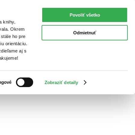
Povoliť všetko
a knihy,
ovala. Okrem
Odmietnuť
stále ho pre
u orientáciu.
dieľame aj s
Ďakujeme!
ngové
Zobraziť detaily