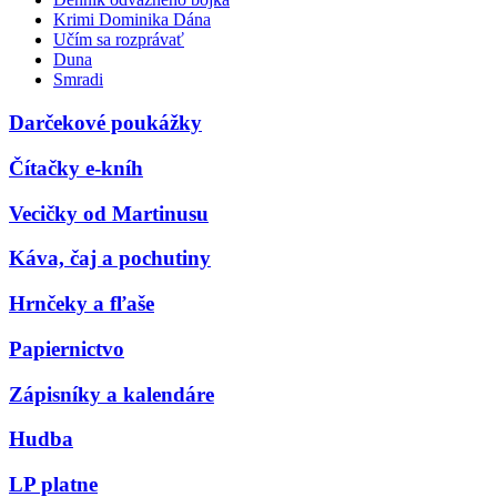
Krimi Dominika Dána
Učím sa rozprávať
Duna
Smradi
Darčekové poukážky
Čítačky e-kníh
Vecičky od Martinusu
Káva, čaj a pochutiny
Hrnčeky a fľaše
Papiernictvo
Zápisníky a kalendáre
Hudba
LP platne