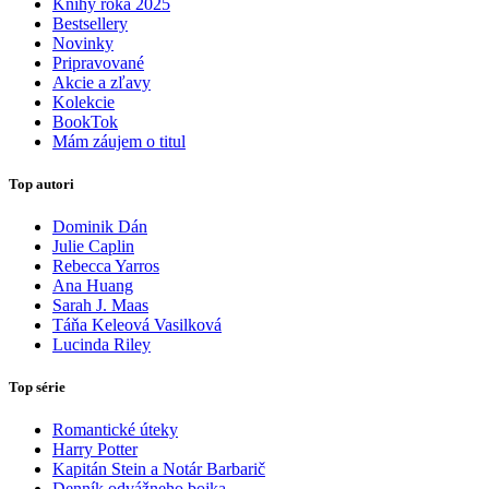
Knihy roka 2025
Bestsellery
Novinky
Pripravované
Akcie a zľavy
Kolekcie
BookTok
Mám záujem o titul
Top autori
Dominik Dán
Julie Caplin
Rebecca Yarros
Ana Huang
Sarah J. Maas
Táňa Keleová Vasilková
Lucinda Riley
Top série
Romantické úteky
Harry Potter
Kapitán Stein a Notár Barbarič
Denník odvážneho bojka