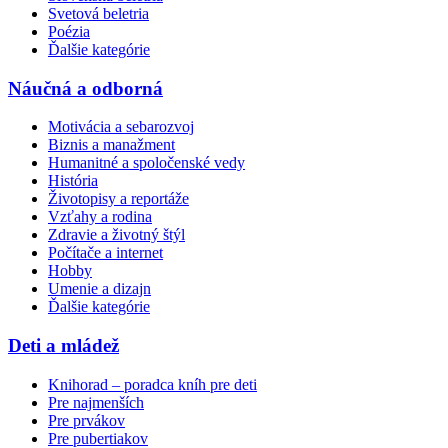
Svetová beletria
Poézia
Ďalšie kategórie
Náučná a odborná
Motivácia a sebarozvoj
Biznis a manažment
Humanitné a spoločenské vedy
História
Životopisy a reportáže
Vzťahy a rodina
Zdravie a životný štýl
Počítače a internet
Hobby
Umenie a dizajn
Ďalšie kategórie
Deti a mládež
Knihorad – poradca kníh pre deti
Pre najmenších
Pre prvákov
Pre pubertiakov