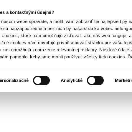
es a kontaktnými údajmi?
našom webe správate, a mohli vám zobraziť tie najlepšie tipy n
é sú naozaj potrebné a bez nich by naša stránka vôbec nefung
 cookies, ktoré nám umožňujú zisťovať, ako náš web funguje, a 
ačné cookies nám dovoľujú prispôsobovať stránku pre vašu lepši
zas umožňujú zobrazenie relevantnej reklamy. Niektoré údaje z
y nám pomohlo, keby sme mohli používať všetky tieto cookies. 
ersonalizačné
Analytické
Marketi