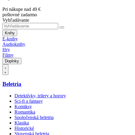
Pri nákupe nad 49 €
poštovné zadarmo
Vyhľadávanie
Knihy
E-knihy
Audioknihy
Hry
Filmy
Doplnky
Beletria
Detektívky, trilery a horory
Sci-fi a fantasy
Komiksy
Romantika
Spoločenská beletria
Klasika
Historické
Slovenská beletria