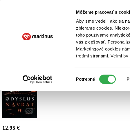
Doručenie
Kníhkupectvá
Knihovrátok
Poukážky
Knižný blog
Kontakt
Môžeme pracovať s cooki
Aby sme vedeli, ako sa na 
zbierame cookies. Niektor
E-knihy
Audioknihy
Hry
Filmy
Knihy
Doplnky
toho používame analytické
vás zlepšovať. Personaliz
Vyhľadávanie
Marketingové cookies nám 
tretími stranami. Veľmi b
Prihlásiť
Výber
Potrebné
P
súhlasu
12,95 €