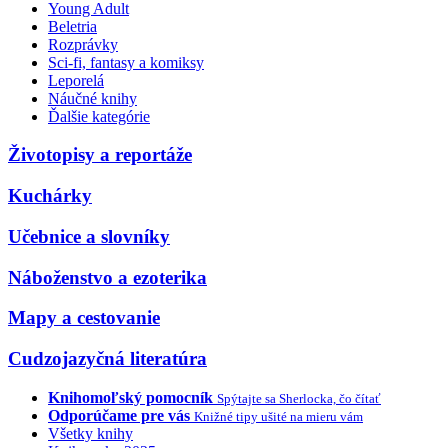
Young Adult
Beletria
Rozprávky
Sci-fi, fantasy a komiksy
Leporelá
Náučné knihy
Ďalšie kategórie
Životopisy a reportáže
Kuchárky
Učebnice a slovníky
Náboženstvo a ezoterika
Mapy a cestovanie
Cudzojazyčná literatúra
Knihomoľský pomocník
Spýtajte sa Sherlocka, čo čítať
Odporúčame pre vás
Knižné tipy ušité na mieru vám
Všetky knihy