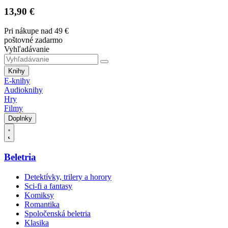
13,90 €
Pri nákupe nad 49 €
poštovné zadarmo
Vyhľadávanie
Knihy
E-knihy
Audioknihy
Hry
Filmy
Doplnky
Beletria
Detektívky, trilery a horory
Sci-fi a fantasy
Komiksy
Romantika
Spoločenská beletria
Klasika