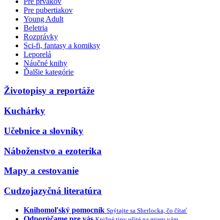
Pre prvákov
Pre pubertiakov
Young Adult
Beletria
Rozprávky
Sci-fi, fantasy a komiksy
Leporelá
Náučné knihy
Ďalšie kategórie
Životopisy a reportáže
Kuchárky
Učebnice a slovníky
Náboženstvo a ezoterika
Mapy a cestovanie
Cudzojazyčná literatúra
Knihomoľský pomocník
Spýtajte sa Sherlocka, čo čítať
Odporúčame pre vás
Knižné tipy ušité na mieru vám