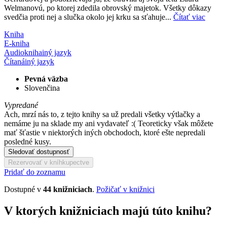
Welmanovú, po ktorej zdedila obrovský majetok. Všetky dôkazy
svedčia proti nej a slučka okolo jej krku sa sťahuje...
Čítať viac
Kniha
E-kniha
Audiokniha
iný jazyk
Čítaná
iný jazyk
Pevná väzba
Slovenčina
Vypredané
Ach, mrzí nás to, z tejto knihy sa už predali všetky výtlačky a
nemáme ju na sklade my ani vydavateľ :( Teoreticky však môžete
mať šťastie v niektorých iných obchodoch, ktoré ešte nepredali
posledné kusy.
Sledovať dostupnosť
Rezervovať v kníhkupectve
Pridať do zoznamu
Dostupné v
44 knižniciach
.
Požičať v knižnici
V ktorých knižniciach majú túto knihu?