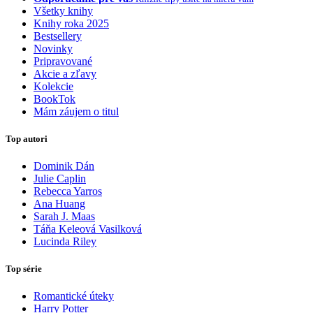
Všetky knihy
Knihy roka 2025
Bestsellery
Novinky
Pripravované
Akcie a zľavy
Kolekcie
BookTok
Mám záujem o titul
Top autori
Dominik Dán
Julie Caplin
Rebecca Yarros
Ana Huang
Sarah J. Maas
Táňa Keleová Vasilková
Lucinda Riley
Top série
Romantické úteky
Harry Potter