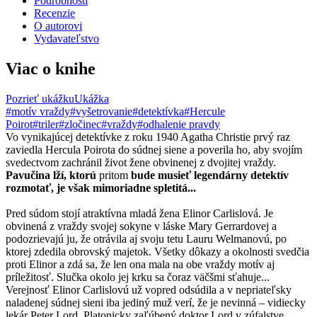
Podrobnosti
Recenzie
O autorovi
Vydavateľstvo
Viac o knihe
Pozrieť ukážku
Ukážka
#motív vraždy
#vyšetrovanie
#detektívka
#Hercule
Poirot
#triler
#zločinec
#vraždy
#odhalenie pravdy
Vo vynikajúcej detektívke z roku 1940 Agatha Christie prvý raz
zaviedla Hercula Poirota do súdnej siene a poverila ho, aby svojím
svedectvom zachránil život žene obvinenej z dvojitej vraždy.
Pavučina lží, ktorú
pritom
bude musieť legendárny detektív
rozmotať, je však mimoriadne spletitá...
Pred súdom stojí atraktívna mladá žena Elinor Carlislová. Je
obvinená z vraždy svojej sokyne v láske Mary Gerrardovej a
podozrievajú ju, že otrávila aj svoju tetu Lauru Welmanovú, po
ktorej zdedila obrovský majetok. Všetky dôkazy a okolnosti svedčia
proti Elinor a zdá sa, že len ona mala na obe vraždy motív aj
príležitosť. Slučka okolo jej krku sa čoraz väčšmi sťahuje...
Verejnosť Elinor Carlislovú už vopred odsúdila a v nepriateľsky
naladenej súdnej sieni iba jediný muž verí, že je nevinná – vidiecky
lekár Peter Lord. Platonicky zaľúbený doktor Lord v zúfalstve