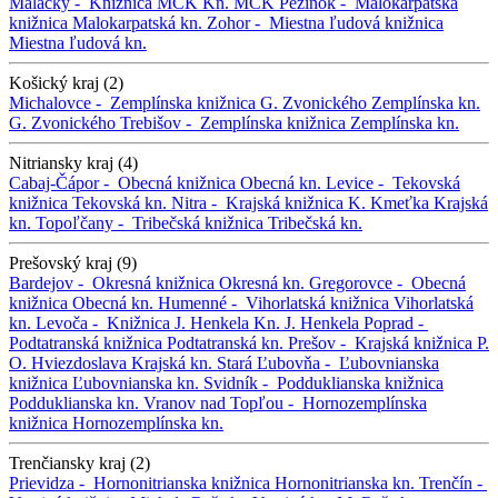
Malacky -
Knižnica MCK
Kn. MCK
Pezinok -
Malokarpatská
knižnica
Malokarpatská kn.
Zohor -
Miestna ľudová knižnica
Miestna ľudová kn.
Košický kraj (2)
Michalovce -
Zemplínska knižnica G. Zvonického
Zemplínska kn.
G. Zvonického
Trebišov -
Zemplínska knižnica
Zemplínska kn.
Nitriansky kraj (4)
Cabaj-Čápor -
Obecná knižnica
Obecná kn.
Levice -
Tekovská
knižnica
Tekovská kn.
Nitra -
Krajská knižnica K. Kmeťka
Krajská
kn.
Topoľčany -
Tribečská knižnica
Tribečská kn.
Prešovský kraj (9)
Bardejov -
Okresná knižnica
Okresná kn.
Gregorovce -
Obecná
knižnica
Obecná kn.
Humenné -
Vihorlatská knižnica
Vihorlatská
kn.
Levoča -
Knižnica J. Henkela
Kn. J. Henkela
Poprad -
Podtatranská knižnica
Podtatranská kn.
Prešov -
Krajská knižnica P.
O. Hviezdoslava
Krajská kn.
Stará Ľubovňa -
Ľubovnianska
knižnica
Ľubovnianska kn.
Svidník -
Podduklianska knižnica
Podduklianska kn.
Vranov nad Topľou -
Hornozemplínska
knižnica
Hornozemplínska kn.
Trenčiansky kraj (2)
Prievidza -
Hornonitrianska knižnica
Hornonitrianska kn.
Trenčín -