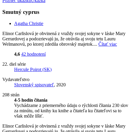
Pozrieť ukážku
Ukážka
Smutný cyprus
Agatha Christie
Elinor Carlislová je obvinená z vraždy svojej sokyne v láske Mary
Gerrardovej a podozrievajú ju, že otrávila aj svoju tetu Lauru
Welmanovú, po ktorej zdedila obrovský majetok....
Čítať viac
4,6
42 hodnotení
22. diel série
Hercule Poirot (SK)
Vydavateľstvo
Slovenský spisovateľ
, 2020
208 strán
4-5 hodín čítania
Vychádzame z priemerného údaju o rýchlosti čítania 230 slov
za minútu, od knihy ku knihe a čitateľa ku čitateľovi sa to
však môže líšiť.
Elinor Carlislová je obvinená z vraždy svojej sokyne v láske Mary
Gerrardovej a podozrievajú ju, že otrávila aj svoju tetu Lauru