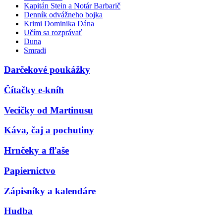
Kapitán Stein a Notár Barbarič
Denník odvážneho bojka
Krimi Dominika Dána
Učím sa rozprávať
Duna
Smradi
Darčekové poukážky
Čítačky e-kníh
Vecičky od Martinusu
Káva, čaj a pochutiny
Hrnčeky a fľaše
Papiernictvo
Zápisníky a kalendáre
Hudba