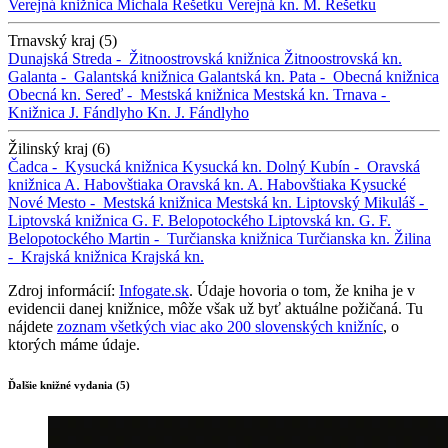
Verejná knižnica Michala Rešetku
Verejná kn. M. Rešetku
Trnavský kraj (5)
Dunajská Streda -
Žitnoostrovská knižnica
Žitnoostrovská kn.
Galanta -
Galantská knižnica
Galantská kn.
Pata -
Obecná knižnica
Obecná kn.
Sereď -
Mestská knižnica
Mestská kn.
Trnava -
Knižnica J. Fándlyho
Kn. J. Fándlyho
Žilinský kraj (6)
Čadca -
Kysucká knižnica
Kysucká kn.
Dolný Kubín -
Oravská
knižnica A. Habovštiaka
Oravská kn. A. Habovštiaka
Kysucké
Nové Mesto -
Mestská knižnica
Mestská kn.
Liptovský Mikuláš -
Liptovská knižnica G. F. Belopotockého
Liptovská kn. G. F.
Belopotockého
Martin -
Turčianska knižnica
Turčianska kn.
Žilina
-
Krajská knižnica
Krajská kn.
Zdroj informácií:
Infogate.sk
. Údaje hovoria o tom, že kniha je v
evidencii danej knižnice, môže však už byť aktuálne požičaná. Tu
nájdete
zoznam všetkých viac ako 200 slovenských knižníc
, o
ktorých máme údaje.
Ďalšie knižné vydania (5)