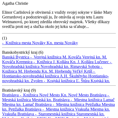
Agatha Christie
Elinor Carlislová je obvinená z vraždy svojej sokyne v láske Mary
Gerrardovej a podozrievajú ju, že otrávila aj svoju tetu Lauru
Welmanovú, po ktorej zdedila obrovský majetok. Všetky dôkazy
svedčia proti nej a slučka okolo jej krku sa sťahuje...
(1)
-
Knižnica mesta Nováky
Kn. mesta Nováky
Banskobystrický kraj (6)
Banská Bystrica -
Verejná knižnica M. Kováča
Verejná kn. M.
Kováča
Kremnica -
Knižnica J. Kollára
Kn. J. Kollára
Lučenec -
Novohradská knižnica
Novohradská kn.
Rimavská Sobota -
Knižnica M. Hrebendu
Kn. M. Hrebendu
Veľký Krtíš -
Hontiansko-novohradská knižnica A.H. Škultétyho
Hontiansko-
novohradská kn.
Zvolen -
Krajská knižnica Ľ. Štúra
Krajská kn.
Bratislavský kraj (9)
Bratislava -
Knižnica Nové Mesto
Kn. Nové Mesto
Bratislava -
Mestská knižnica
Mestská kn.
Bratislava -
Miestna knižnica Lamač
Miestna kn. Lamač
Bratislava -
Miestna knižnica Petržalka
Miestna
kn. Petržalka
Bratislava -
Miestna knižnica Vrakuňa
Miestna kn.
Vrakuňa
Bratislava -
Staromestská knižnica
Staromestská kn.