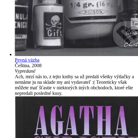
Pevná väzba
Čeština, 2008
Vypredané
Ach, mrzí nás to, z tejto knihy sa už predali všetky výtlačky a
nemáme ju na sklade my ani vydavateľ :( Teoreticky však
môžete mať šťastie v niektorých iných obchodoch, ktoré ešte
nepredali posledné kusy.