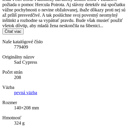
požiada o pomoc Hercula Poirota. Aj slávny detektív má spočiatku
vážne pochybnosti o nevine obžalovanej, ibaže dôkazy proti nej sú
až príliš presvedčivé. A tak poslúchne svoj povestný neomylný
inštinkt a rozhodne sa vypátrať pravdu. Bude však musieť použiť
všetok dôvtip, aby mladá žena neskončila na šibenici...
Čítať viac
Naše katalógové číslo
779409
Originálny názov
Sad Cypress
Počet strán
208
Väzba
pevná väzba
Rozmer
140×208 mm
Hmotnosť
324 g