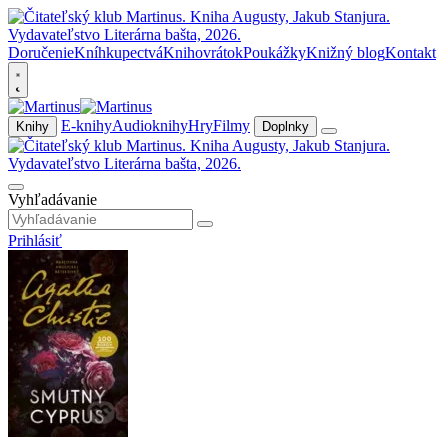
Doručenie
Kníhkupectvá
Knihovrátok
Poukážky
Knižný blog
Kontakt
E-knihy
Audioknihy
Hry
Filmy
Knihy
Doplnky
Vyhľadávanie
Prihlásiť