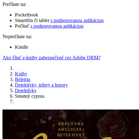
Prečítate na:
Pocketbook
Smartfón či tablet
s podporovanou aplikáciou
Počítač
s podporovanou aplikáciou
Neprečítate na:
Kindle
Ako čítať e-knihy zabezpečené cez Adobe DRM?
Knihy
Beletria
Detektívky, trilery a horory
Detektívky
Smutný cyprus