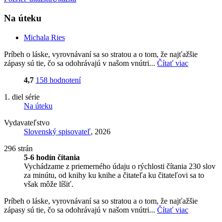
Na úteku
Michala Ries
Príbeh o láske, vyrovnávaní sa so stratou a o tom, že najťažšie
zápasy sú tie, čo sa odohrávajú v našom vnútri...
Čítať viac
4,7
158 hodnotení
1. diel série
Na úteku
Vydavateľstvo
Slovenský spisovateľ
, 2026
296 strán
5-6 hodín čítania
Vychádzame z priemerného údaju o rýchlosti čítania 230 slov
za minútu, od knihy ku knihe a čitateľa ku čitateľovi sa to
však môže líšiť.
Príbeh o láske, vyrovnávaní sa so stratou a o tom, že najťažšie
zápasy sú tie, čo sa odohrávajú v našom vnútri...
Čítať viac