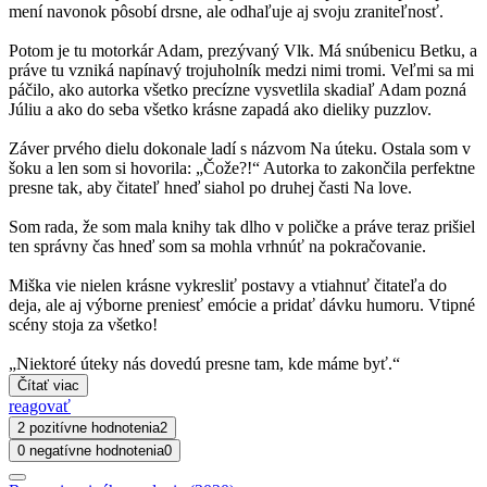
mení navonok pôsobí drsne, ale odhaľuje aj svoju zraniteľnosť.
Potom je tu motorkár Adam, prezývaný Vlk. Má snúbenicu Betku, a
práve tu vzniká napínavý trojuholník medzi nimi tromi. Veľmi sa mi
páčilo, ako autorka všetko precízne vysvetlila skadiaľ Adam pozná
Júliu a ako do seba všetko krásne zapadá ako dieliky puzzlov.
Záver prvého dielu dokonale ladí s názvom Na úteku. Ostala som v
šoku a len som si hovorila: „Čože?!“ Autorka to zakončila perfektne
presne tak, aby čitateľ hneď siahol po druhej časti Na love.
Som rada, že som mala knihy tak dlho v poličke a práve teraz prišiel
ten správny čas hneď som sa mohla vrhnúť na pokračovanie.
Miška vie nielen krásne vykresliť postavy a vtiahnuť čitateľa do
deja, ale aj výborne preniesť emócie a pridať dávku humoru. Vtipné
scény stoja za všetko!
„Niektoré úteky nás dovedú presne tam, kde máme byť.“
Čítať viac
reagovať
2 pozitívne hodnotenia
2
0 negatívne hodnotenia
0