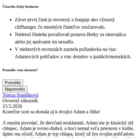
Čitatelia ďalej hodnotia
Záver prvej časti je otvorený a funguje ako výrazný
cliffhanger, čo mnohých čitateľov rozčarovalo.
Niektorí čitatelia považovali postavu Betky za otravujúcu
alebo jej správanie im nesadlo.
V niektorých recenziách zaznela požiadavka na viac
Adamových pohľadov a viac detailov o jazdách/motorkách.
Pomohlo vám zhrnutie?
Pomohlo
Nepomohlo
Tereza Sopúšková
Overený zákazník
23.5.2026
Konečne som sa dostala aj k dvojici Adam a Júlia!
A musím povedať, že dievčatá nesklamali. Adam nie je klasický zlý
chlapec, Adam je rovno diabol, a hoci nemal veľa priestoru v knihe,
úplne ma očaril. Adam je typ chlapa, ktorý už len svojím pohľadom