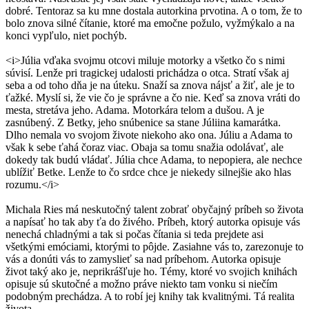
dobré. Tentoraz sa ku mne dostala autorkina prvotina. A o tom, že to
bolo znova silné čítanie, ktoré ma emočne požulo, vyžmýkalo a na
konci vypľulo, niet pochýb.
<i>Júlia vďaka svojmu otcovi miluje motorky a všetko čo s nimi
súvisí. Lenže pri tragickej udalosti prichádza o otca. Stratí však aj
seba a od toho dňa je na úteku. Snaží sa znova nájsť a žiť, ale je to
ťažké. Myslí si, že vie čo je správne a čo nie. Keď sa znova vráti do
mesta, stretáva jeho. Adama. Motorkára telom a dušou. A je
zasnúbený. Z Betky, jeho snúbenice sa stane Júliina kamarátka.
Dlho nemala vo svojom živote niekoho ako ona. Júliu a Adama to
však k sebe ťahá čoraz viac. Obaja sa tomu snažia odolávať, ale
dokedy tak budú vládať. Júlia chce Adama, to nepopiera, ale nechce
ublížiť Betke. Lenže to čo srdce chce je niekedy silnejšie ako hlas
rozumu.</i>
Michala Ries má neskutočný talent zobrať obyčajný príbeh so života
a napísať ho tak aby ťa do živého. Príbeh, ktorý autorka opisuje vás
nenechá chladnými a tak si počas čítania si teda prejdete asi
všetkými emóciami, ktorými to pôjde. Zasiahne vás to, zarezonuje to
vás a donúti vás to zamyslieť sa nad príbehom. Autorka opisuje
život taký ako je, neprikrášľuje ho. Témy, ktoré vo svojich knihách
opisuje sú skutočné a možno práve niekto tam vonku si niečím
podobným prechádza. A to robí jej knihy tak kvalitnými. Tá realita
života.