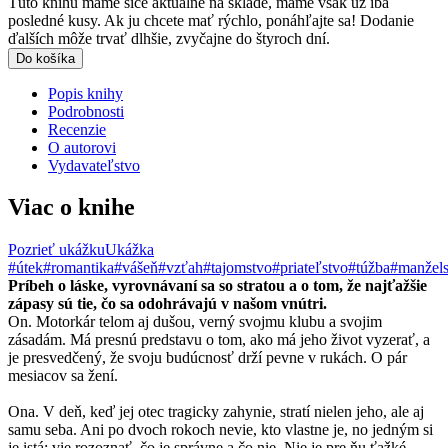
Túto knihu máme síce aktuálne na sklade, máme však už iba
posledné kusy. Ak ju chcete mať rýchlo, ponáhľajte sa! Dodanie
ďalších môže trvať dlhšie, zvyčajne do štyroch dní.
Do košíka
Popis knihy
Podrobnosti
Recenzie
O autorovi
Vydavateľstvo
Viac o knihe
Pozrieť ukážku
Ukážka
#útek
#romantika
#vášeň
#vzťah
#tajomstvo
#priateľstvo
#túžba
#manžels
Príbeh o láske, vyrovnávaní sa so stratou a o tom, že najťažšie
zápasy sú tie, čo sa odohrávajú v našom vnútri.
On. Motorkár telom aj dušou, verný svojmu klubu a svojim
zásadám. Má presnú predstavu o tom, ako má jeho život vyzerať, a
je presvedčený, že svoju budúcnosť drží pevne v rukách. O pár
mesiacov sa žení.
Ona. V deň, keď jej otec tragicky zahynie, stratí nielen jeho, ale aj
samu seba. Ani po dvoch rokoch nevie, kto vlastne je, no jedným si
je istá: vie rozoznať, čo je správne a čo nie. Nie je pre ňu ťažké