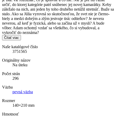
určiť, do ktorej kategórie patrí snúbenec jej novej kamarátky. Keby
záležalo na nich, ani jeden by toho druhého netúžil stretnúť. Ibaže sa
stalo. Ako sa Júlia vyrovná so skutočnosťou, že svet nie je čierno-
biely a medzi dobrým a zlým jestvuje tisíc odtieňov? Je nevera
neverou, až keď je fyzická, alebo sa začína už v mysli? A bude
vôbec Adam ochotný vzdať sa všetkého, čo si vybudoval, a
vykročiť do neznáma?
Čítať viac
Naše katalógové číslo
3751565
Originálny názov
Na úteku
Počet strán
296
Väzba
pevná väzba
Rozmer
140×210 mm
Hmotnosť