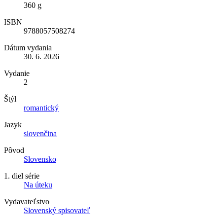
360 g
ISBN
9788057508274
Dátum vydania
30. 6. 2026
Vydanie
2
Štýl
romantický
Jazyk
slovenčina
Pôvod
Slovensko
1. diel série
Na úteku
Vydavateľstvo
Slovenský spisovateľ