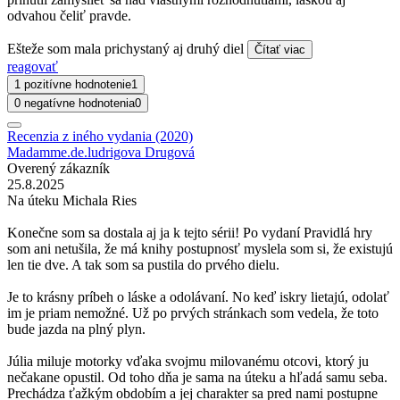
odvahou čeliť pravde.
Ešteže som mala prichystaný aj druhý diel
Čítať viac
reagovať
1 pozitívne hodnotenie
1
0 negatívne hodnotenia
0
Recenzia z iného vydania (2020)
Madamme.de.ludrigova Drugová
Overený zákazník
25.8.2025
Na úteku Michala Ries
Konečne som sa dostala aj ja k tejto sérii! Po vydaní Pravidlá hry
som ani netušila, že má knihy postupnosť myslela som si, že existujú
len tie dve. A tak som sa pustila do prvého dielu.
Je to krásny príbeh o láske a odolávaní. No keď iskry lietajú, odolať
im je priam nemožné. Už po prvých stránkach som vedela, že toto
bude jazda na plný plyn.
Júlia miluje motorky vďaka svojmu milovanému otcovi, ktorý ju
nečakane opustil. Od toho dňa je sama na úteku a hľadá samu seba.
Prechádza ťažkým obdobím a jej charakter sa pred nami postupne