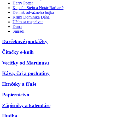
Harry Potter
Kapitán Stein a Notár Barbarič
Denník odvážneho bojka
Krimi Dominika Dána
Učím sa rozprávať
Duna
Smradi
Darčekové poukážky
Čítačky e-kníh
Vecičky od Martinusu
Káva, čaj a pochutiny
Hrnčeky a fľaše
Papiernictvo
Zápisníky a kalendáre
Hudba