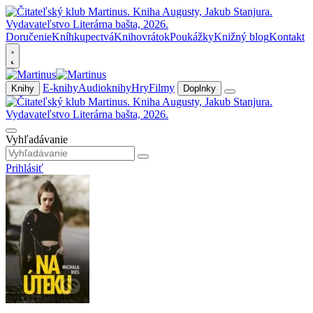
Doručenie
Kníhkupectvá
Knihovrátok
Poukážky
Knižný blog
Kontakt
E-knihy
Audioknihy
Hry
Filmy
Knihy
Doplnky
Vyhľadávanie
Prihlásiť