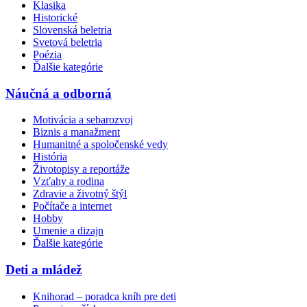
Klasika
Historické
Slovenská beletria
Svetová beletria
Poézia
Ďalšie kategórie
Náučná a odborná
Motivácia a sebarozvoj
Biznis a manažment
Humanitné a spoločenské vedy
História
Životopisy a reportáže
Vzťahy a rodina
Zdravie a životný štýl
Počítače a internet
Hobby
Umenie a dizajn
Ďalšie kategórie
Deti a mládež
Knihorad – poradca kníh pre deti