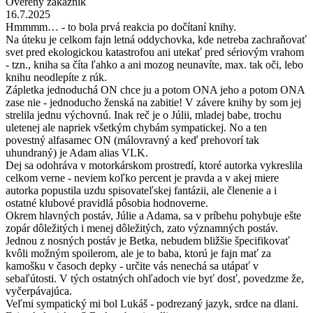
Overený zákazník
16.7.2025
Hmmmm… - to bola prvá reakcia po dočítaní knihy.
Na úteku je celkom fajn letná oddychovka, kde netreba zachraňovať
svet pred ekologickou katastrofou ani utekať pred sériovým vrahom
- tzn., kniha sa číta ľahko a ani mozog neunavíte, max. tak oči, lebo
knihu neodlepíte z rúk.
Zápletka jednoduchá ON chce ju a potom ONA jeho a potom ONA
zase nie - jednoducho ženská na zabitie! V závere knihy by som jej
strelila jednu výchovnú. Inak reč je o Júlii, mladej babe, trochu
uletenej ale napriek všetkým chybám sympatickej. No a ten
povestný alfasamec ON (málovravný a keď prehovorí tak
uhundraný) je Adam alias VLK.
Dej sa odohráva v motorkárskom prostredí, ktoré autorka vykreslila
celkom verne - neviem koľko percent je pravda a v akej miere
autorka popustila uzdu spisovateľskej fantázii, ale členenie a i
ostatné klubové pravidlá pôsobia hodnoverne.
Okrem hlavných postáv, Júlie a Adama, sa v príbehu pohybuje ešte
zopár dôležitých i menej dôležitých, zato významných postáv.
Jednou z nosných postáv je Betka, nebudem bližšie špecifikovať
kvôli možným spoilerom, ale je to baba, ktorú je fajn mať za
kamošku v časoch depky - určite vás nenechá sa utápať v
sebaľútosti. V tých ostatných ohľadoch vie byť dosť, povedzme že,
vyčerpávajúca.
Veľmi sympatický mi bol Lukáš - podrezaný jazyk, srdce na dlani.