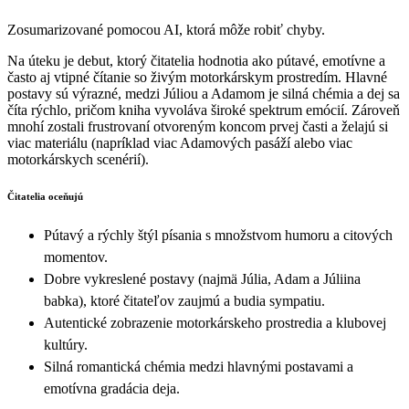
Zosumarizované pomocou AI, ktorá môže robiť chyby.
Na úteku je debut, ktorý čitatelia hodnotia ako pútavé, emotívne a
často aj vtipné čítanie so živým motorkárskym prostredím. Hlavné
postavy sú výrazné, medzi Júliou a Adamom je silná chémiа a dej sa
číta rýchlo, pričom kniha vyvoláva široké spektrum emócií. Zároveň
mnohí zostali frustrovaní otvoreným koncom prvej časti a želajú si
viac materiálu (napríklad viac Adamových pasáží alebo viac
motorkárskych scenérií).
Čitatelia oceňujú
Pútavý a rýchly štýl písania s množstvom humoru a citových
momentov.
Dobre vykreslené postavy (najmä Júlia, Adam a Júliina
babka), ktoré čitateľov zaujmú a budia sympatiu.
Autentické zobrazenie motorkárskeho prostredia a klubovej
kultúry.
Silná romantická chémiа medzi hlavnými postavami a
emotívna gradácia deja.