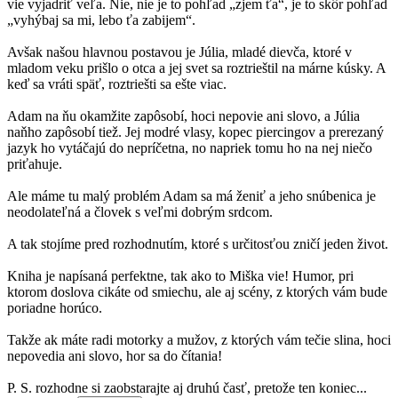
vie vyjadriť veľa. Nie, nie je to pohľad „zjem ťa“, je to skôr pohľad
„vyhýbaj sa mi, lebo ťa zabijem“.
Avšak našou hlavnou postavou je Júlia, mladé dievča, ktoré v
mladom veku prišlo o otca a jej svet sa roztrieštil na márne kúsky. A
keď sa vráti späť, roztriešti sa ešte viac.
Adam na ňu okamžite zapôsobí, hoci nepovie ani slovo, a Júlia
naňho zapôsobí tiež. Jej modré vlasy, kopec piercingov a prerezaný
jazyk ho vytáčajú do nepríčetna, no napriek tomu ho na nej niečo
priťahuje.
Ale máme tu malý problém Adam sa má ženiť a jeho snúbenica je
neodolateľná a človek s veľmi dobrým srdcom.
A tak stojíme pred rozhodnutím, ktoré s určitosťou zničí jeden život.
Kniha je napísaná perfektne, tak ako to Miška vie! Humor, pri
ktorom doslova cikáte od smiechu, ale aj scény, z ktorých vám bude
poriadne horúco.
Takže ak máte radi motorky a mužov, z ktorých vám tečie slina, hoci
nepovedia ani slovo, hor sa do čítania!
P. S. rozhodne si zaobstarajte aj druhú časť, pretože ten koniec...