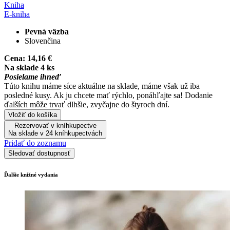
Kniha
E-kniha
Pevná väzba
Slovenčina
Cena:
14,16 €
Na sklade 4 ks
Posielame ihneď
Túto knihu máme síce aktuálne na sklade, máme však už iba
posledné kusy. Ak ju chcete mať rýchlo, ponáhľajte sa! Dodanie
ďalších môže trvať dlhšie, zvyčajne do štyroch dní.
Vložiť do košíka
Rezervovať v kníhkupectve
Na sklade v 24 kníhkupectvách
Pridať do zoznamu
Sledovať dostupnosť
Ďalšie knižné vydania