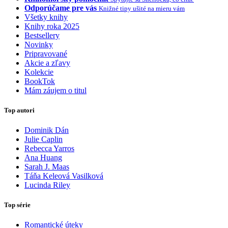
Odporúčame pre vás
Knižné tipy ušité na mieru vám
Všetky knihy
Knihy roka 2025
Bestsellery
Novinky
Pripravované
Akcie a zľavy
Kolekcie
BookTok
Mám záujem o titul
Top autori
Dominik Dán
Julie Caplin
Rebecca Yarros
Ana Huang
Sarah J. Maas
Táňa Keleová Vasilková
Lucinda Riley
Top série
Romantické úteky