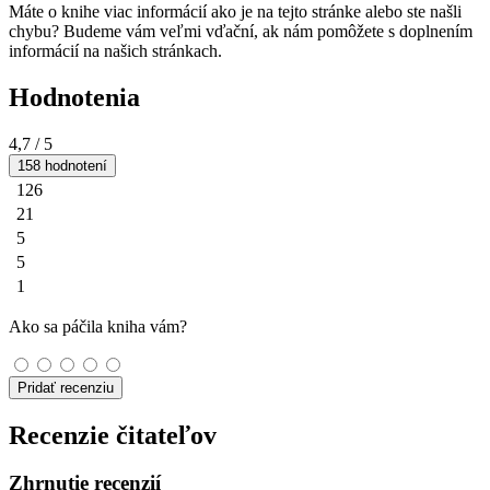
Máte o knihe viac informácií ako je na tejto stránke alebo ste našli
chybu? Budeme vám veľmi vďační, ak nám pomôžete s doplnením
informácií na našich stránkach.
Hodnotenia
4,7
/ 5
158 hodnotení
126
21
5
5
1
Ako sa páčila kniha vám?
Pridať recenziu
Recenzie čitateľov
Zhrnutie recenzií