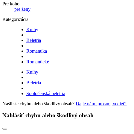
Pre koho
pre ženy
Kategorizácia
Knihy
Beletria
Romantika
Romantické
Knihy
Beletria
Spoločenská beletria
Našli ste chybu alebo škodlivý obsah?
Dajte nám, prosím, vedieť!
Nahlásiť chybu alebo škodlivý obsah