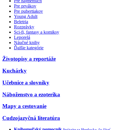
Pre najmenších
Pre prvákov
Pre pubertiakov
Young Adult
Beletria
Rozprávky
Sci-fi, fantasy a komiksy
Leporelá
Náučné knihy
Ďalšie kategórie
Životopisy a reportáže
Kuchárky
Učebnice a slovníky
Náboženstvo a ezoterika
Mapy a cestovanie
Cudzojazyčná literatúra
Knihomoľský pomocník
Spýtajte sa Sherlocka, čo čítať