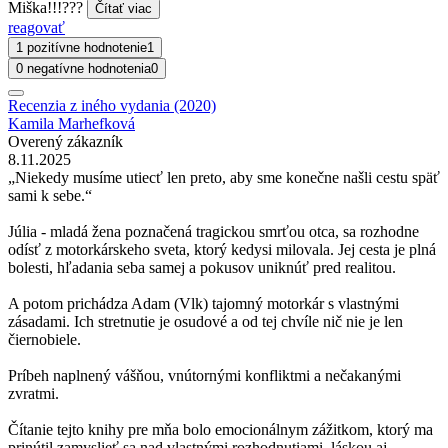
Miška!!!???
Čítať viac
reagovať
1 pozitívne hodnotenie
1
0 negatívne hodnotenia
0
Recenzia z iného vydania (2020)
Kamila Marhefková
Overený zákazník
8.11.2025
„Niekedy musíme utiecť len preto, aby sme konečne našli cestu späť
sami k sebe.“
Júlia - mladá žena poznačená tragickou smrťou otca, sa rozhodne
odísť z motorkárskeho sveta, ktorý kedysi milovala. Jej cesta je plná
bolesti, hľadania seba samej a pokusov uniknúť pred realitou.
A potom prichádza Adam (Vlk) tajomný motorkár s vlastnými
zásadami. Ich stretnutie je osudové a od tej chvíle nič nie je len
čiernobiele.
Príbeh naplnený vášňou, vnútornými konfliktmi a nečakanými
zvratmi.
Čítanie tejto knihy pre mňa bolo emocionálnym zážitkom, ktorý ma
prinútil zamyslieť sa nad vlastnými rozhodnutiami, láskou aj