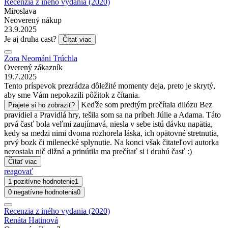
Recenzia z iného vydania (2020)
Miroslava
Neoverený nákup
23.9.2025
Je aj druha cast?
Čítať viac
Zora Neománi Trúchla
Overený zákazník
19.7.2025
Tento príspevok prezrádza dôležité momenty deja, preto je skrytý,
aby sme Vám nepokazili pôžitok z čítania.
Keďže som predtým prečítala dilózu Bez
Prajete si ho zobraziť?
pravidiel a Pravidlá hry, tešila som sa na príbeh Júlie a Adama. Táto
prvá časť bola veľmi zaujímavá, niesla v sebe istú dávku napätia,
kedy sa medzi nimi dvoma rozhorela láska, ich opätovné stretnutia,
prvý bozk či milenecké splynutie. Na konci však čitateľovi autorka
nezostala nič dlžná a prinútila ma prečítať si i druhú časť :)
Čítať viac
reagovať
1 pozitívne hodnotenie
1
0 negatívne hodnotenia
0
Recenzia z iného vydania (2020)
Renáta Hatinová