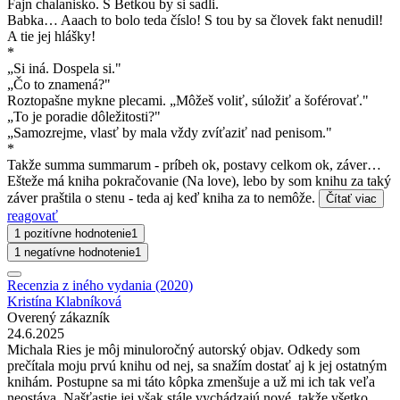
Fajn chalanisko. S Betkou by si sadli.
Babka… Aaach to bolo teda číslo! S tou by sa človek fakt nenudil!
A tie jej hlášky!
*
„Si iná. Dospela si."
„Čo to znamená?"
Roztopašne mykne plecami. „Môžeš voliť, súložiť a šoférovať."
„To je poradie dôležitosti?"
„Samozrejme, vlasť by mala vždy zvíťaziť nad penisom."
*
Takže summa summarum - príbeh ok, postavy celkom ok, záver…
Ešteže má kniha pokračovanie (Na love), lebo by som knihu za taký
záver praštila o stenu - teda aj keď kniha za to nemôže.
Čítať viac
reagovať
1 pozitívne hodnotenie
1
1 negatívne hodnotenie
1
Recenzia z iného vydania (2020)
Kristína Klabníková
Overený zákazník
24.6.2025
Michala Ries je môj minuloročný autorský objav. Odkedy som
prečítala moju prvú knihu od nej, sa snažím dostať aj k jej ostatným
knihám. Postupne sa mi táto kôpka zmenšuje a už mi ich tak veľa
neostáva. Našťastie jej však stále vychádzajú nové, takže všetko