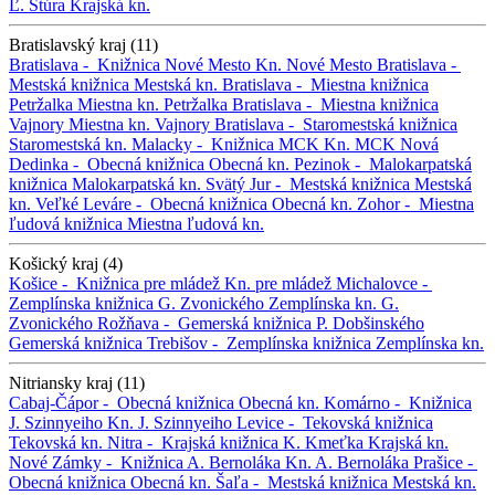
Ľ. Štúra
Krajská kn.
Bratislavský kraj (11)
Bratislava -
Knižnica Nové Mesto
Kn. Nové Mesto
Bratislava -
Mestská knižnica
Mestská kn.
Bratislava -
Miestna knižnica
Petržalka
Miestna kn. Petržalka
Bratislava -
Miestna knižnica
Vajnory
Miestna kn. Vajnory
Bratislava -
Staromestská knižnica
Staromestská kn.
Malacky -
Knižnica MCK
Kn. MCK
Nová
Dedinka -
Obecná knižnica
Obecná kn.
Pezinok -
Malokarpatská
knižnica
Malokarpatská kn.
Svätý Jur -
Mestská knižnica
Mestská
kn.
Veľké Leváre -
Obecná knižnica
Obecná kn.
Zohor -
Miestna
ľudová knižnica
Miestna ľudová kn.
Košický kraj (4)
Košice -
Knižnica pre mládež
Kn. pre mládež
Michalovce -
Zemplínska knižnica G. Zvonického
Zemplínska kn. G.
Zvonického
Rožňava -
Gemerská knižnica P. Dobšinského
Gemerská knižnica
Trebišov -
Zemplínska knižnica
Zemplínska kn.
Nitriansky kraj (11)
Cabaj-Čápor -
Obecná knižnica
Obecná kn.
Komárno -
Knižnica
J. Szinnyeiho
Kn. J. Szinnyeiho
Levice -
Tekovská knižnica
Tekovská kn.
Nitra -
Krajská knižnica K. Kmeťka
Krajská kn.
Nové Zámky -
Knižnica A. Bernoláka
Kn. A. Bernoláka
Prašice -
Obecná knižnica
Obecná kn.
Šaľa -
Mestská knižnica
Mestská kn.