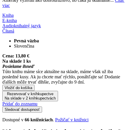
Ameriky vyzerali ako dobrodružstvo, no čaká ju sklamanie...
Čítať
viac
Kniha
E-kniha
Audiokniha
iný jazyk
Čítaná
Pevná väzba
Slovenčina
Cena:
13,80 €
Na sklade 1 ks
Posielame ihneď
Túto knihu máme síce aktuálne na sklade, máme však už iba
posledné kusy. Ak ju chcete mať rýchlo, ponáhľajte sa! Dodanie
ďalších môže trvať dlhšie, zvyčajne do 9 dní.
Vložiť do košíka
Rezervovať v kníhkupectve
Na sklade v 2 kníhkupectvách
Pridať do zoznamu
Sledovať dostupnosť
Dostupné v
66 knižniciach
.
Požičať v knižnici