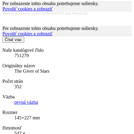
Pre zobrazenie tohto obsahu potrebujeme sušienky.
Povoliť cookies a zobraziť
Martinus.sk
·
Čítanie z knihy DARCA HVIEZD (Jojo Moyesová)
Pre zobrazenie tohto obsahu potrebujeme sušienky.
Povoliť cookies a zobraziť
Čítať viac
Naše katalógové číslo
751279
Originálny názov
The Giver of Stars
Počet strán
352
Väzba
pevná väzba
Rozmer
145×227 mm
Hmotnosť
542 g