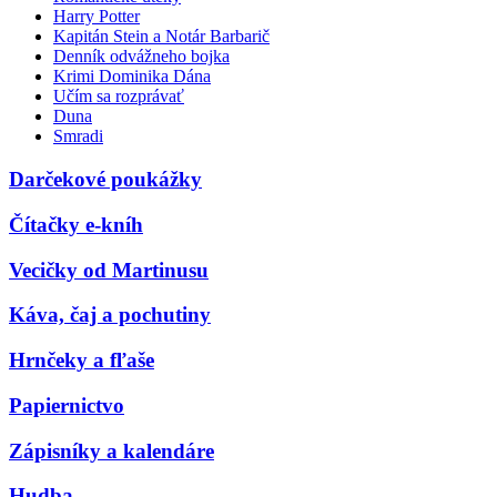
Harry Potter
Kapitán Stein a Notár Barbarič
Denník odvážneho bojka
Krimi Dominika Dána
Učím sa rozprávať
Duna
Smradi
Darčekové poukážky
Čítačky e-kníh
Vecičky od Martinusu
Káva, čaj a pochutiny
Hrnčeky a fľaše
Papiernictvo
Zápisníky a kalendáre
Hudba