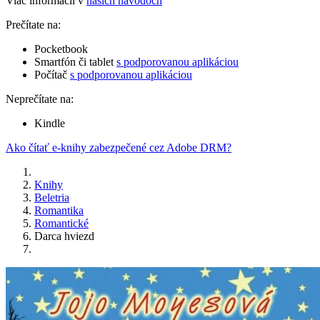
Viac informácií v
našich návodoch
Prečítate na:
Pocketbook
Smartfón či tablet
s podporovanou aplikáciou
Počítač
s podporovanou aplikáciou
Neprečítate na:
Kindle
Ako čítať e-knihy zabezpečené cez Adobe DRM?
Knihy
Beletria
Romantika
Romantické
Darca hviezd