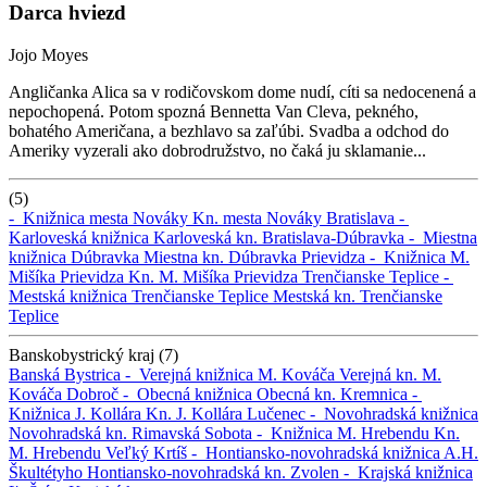
Darca hviezd
Jojo Moyes
Angličanka Alica sa v rodičovskom dome nudí, cíti sa nedocenená a
nepochopená. Potom spozná Bennetta Van Cleva, pekného,
bohatého Američana, a bezhlavo sa zaľúbi. Svadba a odchod do
Ameriky vyzerali ako dobrodružstvo, no čaká ju sklamanie...
(5)
-
Knižnica mesta Nováky
Kn. mesta Nováky
Bratislava -
Karloveská knižnica
Karloveská kn.
Bratislava-Dúbravka -
Miestna
knižnica Dúbravka
Miestna kn. Dúbravka
Prievidza -
Knižnica M.
Mišíka Prievidza
Kn. M. Mišíka Prievidza
Trenčianske Teplice -
Mestská knižnica Trenčianske Teplice
Mestská kn. Trenčianske
Teplice
Banskobystrický kraj (7)
Banská Bystrica -
Verejná knižnica M. Kováča
Verejná kn. M.
Kováča
Dobroč -
Obecná knižnica
Obecná kn.
Kremnica -
Knižnica J. Kollára
Kn. J. Kollára
Lučenec -
Novohradská knižnica
Novohradská kn.
Rimavská Sobota -
Knižnica M. Hrebendu
Kn.
M. Hrebendu
Veľký Krtíš -
Hontiansko-novohradská knižnica A.H.
Škultétyho
Hontiansko-novohradská kn.
Zvolen -
Krajská knižnica