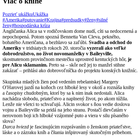
Viac o knihe
Pozrieť ukážku
Ukážka
#Amerika
#putovanie
#Krajina
#predsudky
#ženy
#silné
ženy
#hospodárska kríza
Angličanka Alica sa v rodičovskom dome nudí, cíti sa nedocenená a
nepochopená. Potom spozná Bennetta Van Cleva, pekného,
bohatého Američana, a bezhlavo sa zaľúbi.
Svadba a odchod do
Ameriky
v tridsiatych rokoch 20. storočia
vyzerali ako veľké
dobrodružstvo, no život novomanželky v Baileyville,
skostnatenom provinčnom mestečku uprostred kentuckých hôr,
je
pre Alicu sklamaním.
Preto sa – skôr než jej to manžel stihne
zakázať – prihlási ako dobrovoľníčka do projektu konských knižníc.
Skupinka mladých žien pod vedením rebelantskej Margery
O'Harovej jazdí na koňoch cez hlboké lesy v okolí a roznáša knihy
a časopisy chudobným, ktorí by sa k nim inak nedostali. Alica
nachádza slobodu, priateľstvo a naplnený život, po akom túžila.
Lenže nie všetci to schvaľujú. Alicin svokor s ňou vedie doslova
vojnu a Baileyville sa pridá na jeho stranu. Postačí dievčatám v
nerovnom boji ich hlboké vzájomné puto a viera v silu písaného
slova?
Darca hviezd
je fascinujúcim rozprávaním o ženskom priateľstve,
láske a o zázraku kníh a čítania inšpirovaný skutočným príbehom.