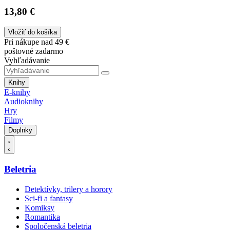
13,80 €
Vložiť do košíka
Pri nákupe nad 49 €
poštovné zadarmo
Vyhľadávanie
Knihy
E-knihy
Audioknihy
Hry
Filmy
Doplnky
Beletria
Detektívky, trilery a horory
Sci-fi a fantasy
Komiksy
Romantika
Spoločenská beletria