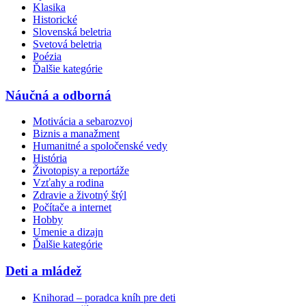
Klasika
Historické
Slovenská beletria
Svetová beletria
Poézia
Ďalšie kategórie
Náučná a odborná
Motivácia a sebarozvoj
Biznis a manažment
Humanitné a spoločenské vedy
História
Životopisy a reportáže
Vzťahy a rodina
Zdravie a životný štýl
Počítače a internet
Hobby
Umenie a dizajn
Ďalšie kategórie
Deti a mládež
Knihorad – poradca kníh pre deti