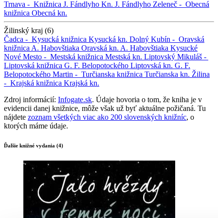
Trnava -
Knižnica J. Fándlyho
Kn. J. Fándlyho
Zeleneč -
Obecná
knižnica
Obecná kn.
Žilinský kraj (6)
Čadca -
Kysucká knižnica
Kysucká kn.
Dolný Kubín -
Oravská
knižnica A. Habovštiaka
Oravská kn. A. Habovštiaka
Kysucké
Nové Mesto -
Mestská knižnica
Mestská kn.
Liptovský Mikuláš -
Liptovská knižnica G. F. Belopotockého
Liptovská kn. G. F.
Belopotockého
Martin -
Turčianska knižnica
Turčianska kn.
Žilina
-
Krajská knižnica
Krajská kn.
Zdroj informácií:
Infogate.sk
. Údaje hovoria o tom, že kniha je v
evidencii danej knižnice, môže však už byť aktuálne požičaná. Tu
nájdete
zoznam všetkých viac ako 200 slovenských knižníc
, o
ktorých máme údaje.
Ďalšie knižné vydania (4)