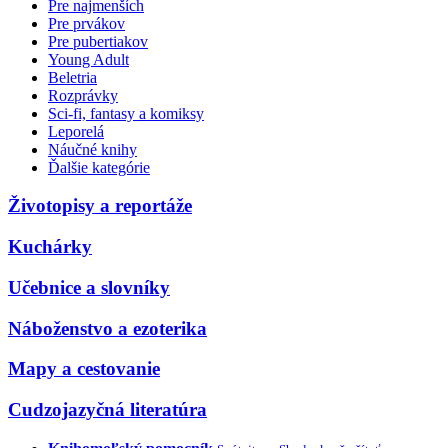
Pre najmenších
Pre prvákov
Pre pubertiakov
Young Adult
Beletria
Rozprávky
Sci-fi, fantasy a komiksy
Leporelá
Náučné knihy
Ďalšie kategórie
Životopisy a reportáže
Kuchárky
Učebnice a slovníky
Náboženstvo a ezoterika
Mapy a cestovanie
Cudzojazyčná literatúra