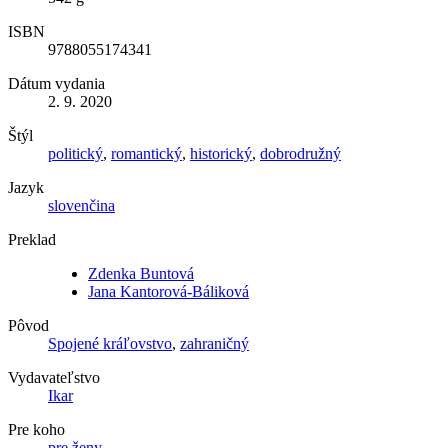
ISBN
9788055174341
Dátum vydania
2. 9. 2020
Štýl
politický
,
romantický
,
historický
,
dobrodružný
Jazyk
slovenčina
Preklad
Zdenka Buntová
Jana Kantorová-Báliková
Pôvod
Spojené kráľovstvo
,
zahraničný
Vydavateľstvo
Ikar
Pre koho
pre ženy