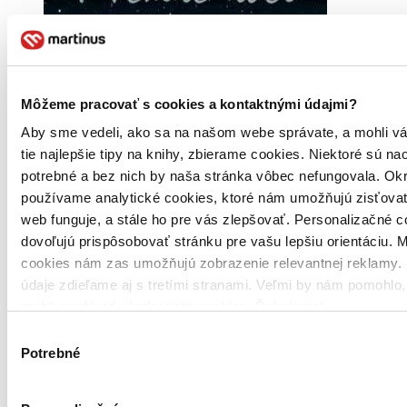
Môžeme pracovať s cookies a kontaktnými údajmi?
Aby sme vedeli, ako sa na našom webe správate, a mohli v
tie najlepšie tipy na knihy, zbierame cookies. Niektoré sú na
potrebné a bez nich by naša stránka vôbec nefungovala. Ok
používame analytické cookies, ktoré nám umožňujú zisťovať
web funguje, a stále ho pre vás zlepšovať. Personalizačné 
dovoľujú prispôsobovať stránku pre vašu lepšiu orientáciu. 
cookies nám zas umožňujú zobrazenie relevantnej reklamy. 
údaje zdieľame aj s tretími stranami. Veľmi by nám pomohlo
mohli používať všetky tieto cookies. Ďakujeme!
Výber
Potrebné
súhlasu
Pevná väzba
Čeština, 2020
Na sklade 1 ks
Túto knihu máme síce aktuálne na sklade, máme však už iba