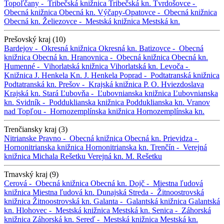
Topoľčany -
Tribečská knižnica
Tribečská kn.
Tvrdošovce -
Obecná knižnica
Obecná kn.
Výčapy-Opatovce -
Obecná knižnica
Obecná kn.
Želiezovce -
Mestská knižnica
Mestská kn.
Prešovský kraj (10)
Bardejov -
Okresná knižnica
Okresná kn.
Batizovce -
Obecná
knižnica
Obecná kn.
Hranovnica -
Obecná knižnica
Obecná kn.
Humenné -
Vihorlatská knižnica
Vihorlatská kn.
Levoča -
Knižnica J. Henkela
Kn. J. Henkela
Poprad -
Podtatranská knižnica
Podtatranská kn.
Prešov -
Krajská knižnica P. O. Hviezdoslava
Krajská kn.
Stará Ľubovňa -
Ľubovnianska knižnica
Ľubovnianska
kn.
Svidník -
Podduklianska knižnica
Podduklianska kn.
Vranov
nad Topľou -
Hornozemplínska knižnica
Hornozemplínska kn.
Trenčiansky kraj (3)
Nitrianske Pravno -
Obecná knižnica
Obecná kn.
Prievidza -
Hornonitrianska knižnica
Hornonitrianska kn.
Trenčín -
Verejná
knižnica Michala Rešetku
Verejná kn. M. Rešetku
Trnavský kraj (9)
Cerová -
Obecná knižnica
Obecná kn.
Dojč -
Miestna ľudová
knižnica
Miestna ľudová kn.
Dunajská Streda -
Žitnoostrovská
knižnica
Žitnoostrovská kn.
Galanta -
Galantská knižnica
Galantská
kn.
Hlohovec -
Mestská knižnica
Mestská kn.
Senica -
Záhorská
knižnica
Záhorská kn.
Sereď -
Mestská knižnica
Mestská kn.