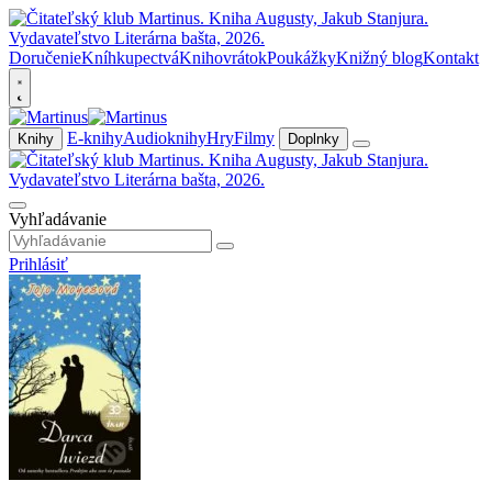
Doručenie
Kníhkupectvá
Knihovrátok
Poukážky
Knižný blog
Kontakt
E-knihy
Audioknihy
Hry
Filmy
Knihy
Doplnky
Vyhľadávanie
Prihlásiť