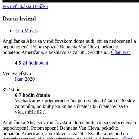
Pozrieť ukážku
Ukážka
Darca hviezd
Jojo Moyes
Angličanka Alica sa v rodičovskom dome nudí, cíti sa nedocenená a
nepochopená. Potom spozná Bennetta Van Cleva, pekného,
bohatého Američana, a bezhlavo sa zaľúbi. Svadba a...
Čítať viac
4,5
24 hodnotení
Vydavateľstvo
Ikar
, 2020
352 strán
6-7 hodín čítania
Vychádzame z priemerného údaju o rýchlosti čítania 230 slov
za minútu, od knihy ku knihe a čitateľa ku čitateľovi sa to
však môže líšiť.
Angličanka Alica sa v rodičovskom dome nudí, cíti sa nedocenená a
nepochopená. Potom spozná Bennetta Van Cleva, pekného,
bohatého Američana, a bezhlavo sa zaľúbi. Svadba a odchod do