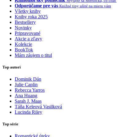
Knihomoľský pomocník
Spýtajte sa Sherlocka, čo čítať
Odporúčame pre vás
Knižné tipy ušité na mieru vám
Všetky knihy
Knihy roka 2025
Bestsellery
Novinky
Pripravované
Akcie a zľavy
Kolekcie
BookTok
Mám záujem o titul
Top autori
Dominik Dán
Julie Caplin
Rebecca Yarros
Ana Huang
Sarah J. Maas
Táňa Keleová Vasilková
Lucinda Riley
Top série
Romantické úteky