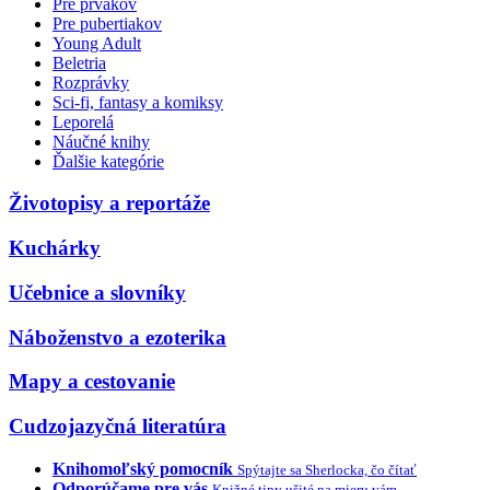
Pre prvákov
Pre pubertiakov
Young Adult
Beletria
Rozprávky
Sci-fi, fantasy a komiksy
Leporelá
Náučné knihy
Ďalšie kategórie
Životopisy a reportáže
Kuchárky
Učebnice a slovníky
Náboženstvo a ezoterika
Mapy a cestovanie
Cudzojazyčná literatúra
Knihomoľský pomocník
Spýtajte sa Sherlocka, čo čítať
Odporúčame pre vás
Knižné tipy ušité na mieru vám