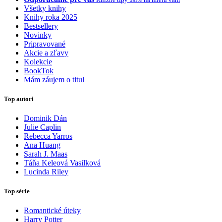
Všetky knihy
Knihy roka 2025
Bestsellery
Novinky
Pripravované
Akcie a zľavy
Kolekcie
BookTok
Mám záujem o titul
Top autori
Dominik Dán
Julie Caplin
Rebecca Yarros
Ana Huang
Sarah J. Maas
Táňa Keleová Vasilková
Lucinda Riley
Top série
Romantické úteky
Harry Potter