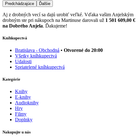
Predchádzajúce
Ďalšie
Aj z drobných vecí sa dajú urobiť veľké. Vďaka vašim Anjelským
drobným ste pri nákupoch na Martinuse darovali už
1 501 609,00 €
na Dobrého Anjela
. Ďakujeme!
Kníhkupectvá
Bratislava - Obchodná
• Otvorené do 20:00
Všetky kníhkupectvá
Udalosti
Spriatelené kníhkupectvá
Kategórie
Knihy
E-knihy
Audioknihy
Hry
Filmy
Doplnky
Nakupujte u nás