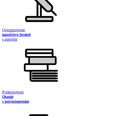
Organizujeme
množstvo besied
s autormi
Podporujeme
čítanie
s porozumením