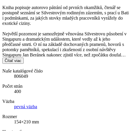
Kniha popisuje autorovo pátrání od prvních okamžiků, čtenář se
postupně seznámí se Silvestrovým rodinným zázemím, s prací u Bati
i podmínkami, za jakých stovky mladých pracovníků vyrážely do
exotické ciziny.
Největší pozornost je samozřejmě věnována Silvestrovu působení v
Singapuru a dramatickým událostem, které vedly až k jeho
předčasné smrti. O ní na základě dochovaných pramenů, hovorů s
potomky pamětníků, spekulací i zkušeností z osobní návštěvy
Singapuru Jan Beránek nakonec zjistil více, než zpočátku doufal…
Čítať viac
Naše katalógové číslo
806049
Počet strán
400
Väzba
pevná väzba
Rozmer
154×210 mm