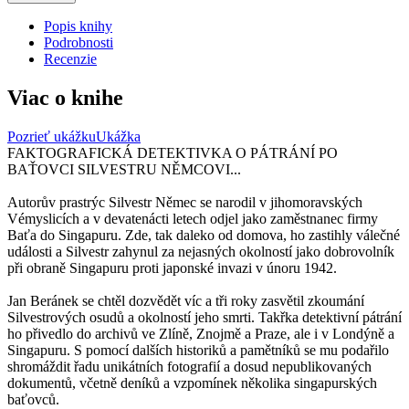
Popis knihy
Podrobnosti
Recenzie
Viac o knihe
Pozrieť ukážku
Ukážka
FAKTOGRAFICKÁ DETEKTIVKA O PÁTRÁNÍ PO
BAŤOVCI SILVESTRU NĚMCOVI...
Autorův prastrýc Silvestr Němec se narodil v jihomoravských
Vémyslicích a v devatenácti letech odjel jako zaměstnanec firmy
Baťa do Singapuru. Zde, tak daleko od domova, ho zastihly válečné
události a Silvestr zahynul za nejasných okolností jako dobrovolník
při obraně Singapuru proti japonské invazi v únoru 1942.
Jan Beránek se chtěl dozvědět víc a tři roky zasvětil zkoumání
Silvestrových osudů a okolností jeho smrti. Takřka detektivní pátrání
ho přivedlo do archivů ve Zlíně, Znojmě a Praze, ale i v Londýně a
Singapuru. S pomocí dalších historiků a pamětníků se mu podařilo
shromáždit řadu unikátních fotografií a dosud nepublikovaných
dokumentů, včetně deníků a vzpomínek několika singapurských
baťovců.