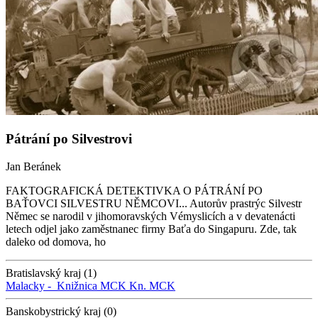
Pátrání po Silvestrovi
Jan Beránek
FAKTOGRAFICKÁ DETEKTIVKA O PÁTRÁNÍ PO
BAŤOVCI SILVESTRU NĚMCOVI... Autorův prastrýc Silvestr
Němec se narodil v jihomoravských Vémyslicích a v devatenácti
letech odjel jako zaměstnanec firmy Baťa do Singapuru. Zde, tak
daleko od domova, ho
Bratislavský kraj (1)
Malacky -
Knižnica MCK
Kn. MCK
Banskobystrický kraj (0)