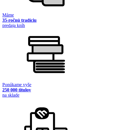
Máme
35-ročnú tradíciu
predaja kníh
Ponúkame vyše
250 000 titulov
na sklade