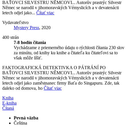
BAŤOVCI SILVESTRU NĚMCOVI... Autorův prastrýc Silvestr
Němec se narodil v jihomoravských Vémyslicích a v devatenácti
letech odjel jako...
Čítať viac
Vydavateľstvo
Mystery Press
, 2020
400 strán
7-8 hodín čítania
Vychádzame z priemerného údaju o rýchlosti čítania 230 slov
za minútu, od knihy ku knihe a čitateľa ku čitateľovi sa to
však môže líšiť.
FAKTOGRAFICKÁ DETEKTIVKA O PÁTRÁNÍ PO
BAŤOVCI SILVESTRU NĚMCOVI... Autorův prastrýc Silvestr
Němec se narodil v jihomoravských Vémyslicích a v devatenácti
letech odjel jako zaměstnanec firmy Baťa do Singapuru. Zde, tak
daleko od domova, ho
Čítať viac
Kniha
E-kniha
Čítaná
Pevná väzba
Čeština