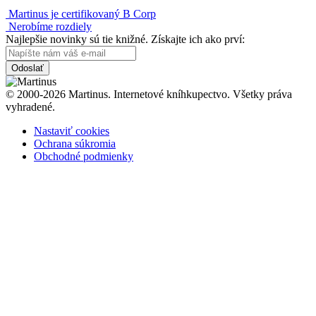
Martinus je certifikovaný B Corp
Nerobíme rozdiely
Najlepšie novinky sú tie knižné. Získajte ich ako prví:
Odoslať
© 2000-2026 Martinus. Internetové kníhkupectvo. Všetky práva
vyhradené.
Nastaviť cookies
Ochrana súkromia
Obchodné podmienky