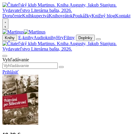
Doručenie
Kníhkupectvá
Knihovrátok
Poukážky
Knižný blog
Kontakt
E-knihy
Audioknihy
Hry
Filmy
Knihy
Doplnky
Vyhľadávanie
Prihlásiť