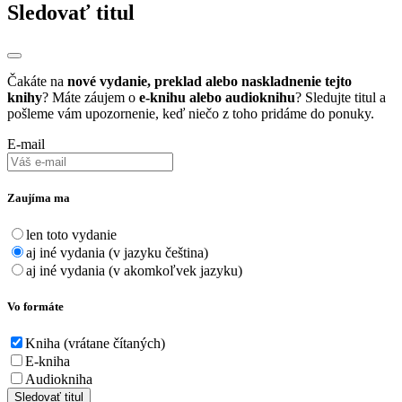
Sledovať titul
Čakáte na
nové vydanie, preklad alebo naskladnenie tejto
knihy
? Máte záujem o
e-knihu alebo audioknihu
? Sledujte titul a
pošleme vám upozornenie, keď niečo z toho pridáme do ponuky.
E-mail
Zaujíma ma
len toto vydanie
aj iné vydania (v jazyku čeština)
aj iné vydania (v akomkoľvek jazyku)
Vo formáte
Kniha (vrátane čítaných)
E-kniha
Audiokniha
Sledovať titul