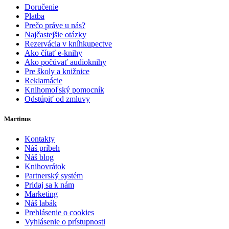
Doručenie
Platba
Prečo práve u nás?
Najčastejšie otázky
Rezervácia v kníhkupectve
Ako čítať e-knihy
Ako počúvať audioknihy
Pre školy a knižnice
Reklamácie
Knihomoľský pomocník
Odstúpiť od zmluvy
Martinus
Kontakty
Náš príbeh
Náš blog
Knihovrátok
Partnerský systém
Pridaj sa k nám
Marketing
Náš labák
Prehlásenie o cookies
Vyhlásenie o prístupnosti