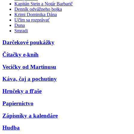
Kapitán Stein a Notár Barbarič
Denník odvážneho bojka
Krimi Dominika Dána
Učím sa rozprávať
Duna
Smradi
Darčekové poukážky
Čítačky e-kníh
Vecičky od Martinusu
Káva, čaj a pochutiny
Hrnčeky a fľaše
Papiernictvo
Zápisníky a kalendáre
Hudba