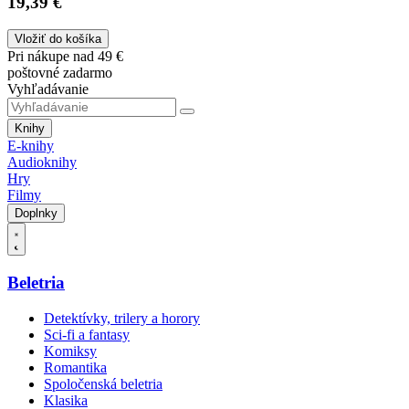
19,39 €
Vložiť do košíka
Pri nákupe nad 49 €
poštovné zadarmo
Vyhľadávanie
Knihy
E-knihy
Audioknihy
Hry
Filmy
Doplnky
Beletria
Detektívky, trilery a horory
Sci-fi a fantasy
Komiksy
Romantika
Spoločenská beletria
Klasika