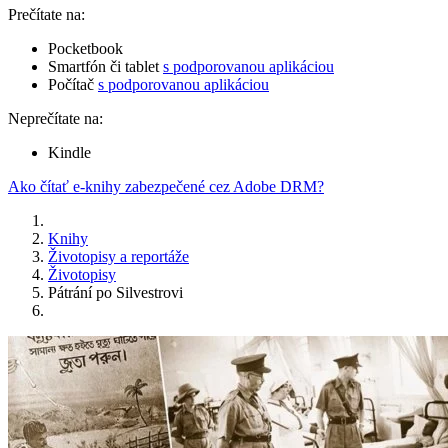
Prečítate na:
Pocketbook
Smartfón či tablet
s podporovanou aplikáciou
Počítač
s podporovanou aplikáciou
Neprečítate na:
Kindle
Ako čítať e-knihy zabezpečené cez Adobe DRM?
Knihy
Životopisy a reportáže
Životopisy
Pátrání po Silvestrovi