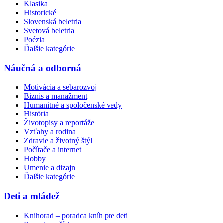
Klasika
Historické
Slovenská beletria
Svetová beletria
Poézia
Ďalšie kategórie
Náučná a odborná
Motivácia a sebarozvoj
Biznis a manažment
Humanitné a spoločenské vedy
História
Životopisy a reportáže
Vzťahy a rodina
Zdravie a životný štýl
Počítače a internet
Hobby
Umenie a dizajn
Ďalšie kategórie
Deti a mládež
Knihorad – poradca kníh pre deti