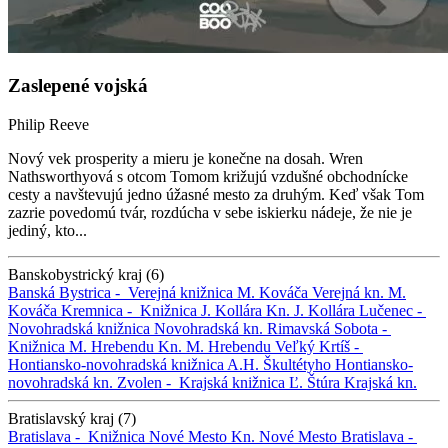
Zaslepené vojská
Philip Reeve
Nový vek prosperity a mieru je konečne na dosah. Wren
Nathsworthyová s otcom Tomom križujú vzdušné obchodnícke
cesty a navštevujú jedno úžasné mesto za druhým. Keď však Tom
zazrie povedomú tvár, rozdúcha v sebe iskierku nádeje, že nie je
jediný, kto...
Banskobystrický kraj (6)
Banská Bystrica -
Verejná knižnica M. Kováča
Verejná kn. M.
Kováča
Kremnica -
Knižnica J. Kollára
Kn. J. Kollára
Lučenec -
Novohradská knižnica
Novohradská kn.
Rimavská Sobota -
Knižnica M. Hrebendu
Kn. M. Hrebendu
Veľký Krtíš -
Hontiansko-novohradská knižnica A.H. Škultétyho
Hontiansko-
novohradská kn.
Zvolen -
Krajská knižnica Ľ. Štúra
Krajská kn.
Bratislavský kraj (7)
Bratislava -
Knižnica Nové Mesto
Kn. Nové Mesto
Bratislava -