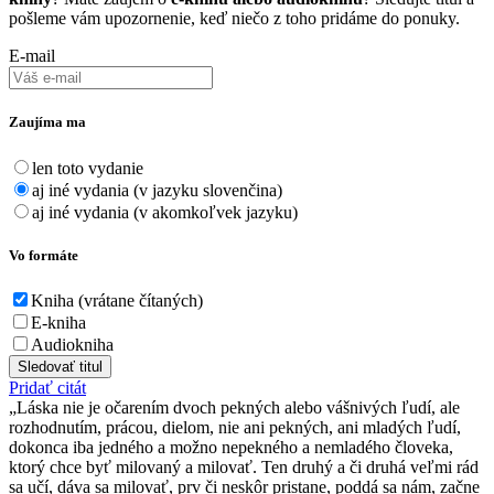
pošleme vám upozornenie, keď niečo z toho pridáme do ponuky.
E-mail
Zaujíma ma
len toto vydanie
aj iné vydania (v jazyku slovenčina)
aj iné vydania (v akomkoľvek jazyku)
Vo formáte
Kniha (vrátane čítaných)
E-kniha
Audiokniha
Sledovať titul
Pridať citát
Láska nie je očarením dvoch pekných alebo vášnivých ľudí, ale
rozhodnutím, prácou, dielom, nie ani pekných, ani mladých ľudí,
dokonca iba jedného a možno nepekného a nemladého človeka,
ktorý chce byť milovaný a milovať. Ten druhý a či druhá veľmi rád
sa učí, dáva sa milovať, prv či neskôr pristane, poddá sa nám, začne