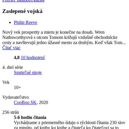
Zaslepené vojská
Philip Reeve
Nový vek prosperity a mieru je konečne na dosah. Wren
Nathsworthyová s otcom Tomom križujú vzdušné obchodnícke
cesty a navštevujú jedno úžasné mesto za druhým. Keď však Tom...
Čítať viac
4,8
10 hodnotení
4. diel série
Smrteľné stroje
Vek
10+
Vydavateľstvo
CooBoo SK
, 2020
256 strán
5-6 hodín čítania
Vychádzame z priemerného údaju o rýchlosti čítania 230 slov
za minútu, od knihy ku knihe a čitateľa ku čitateľovi sa to