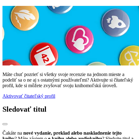
Máte chuť pozrieť si všetky svoje recenzie na jednom mieste a
podeliť sa o ne aj s ostatnými používateľmi? Aktivujte si čítateľský
profil, kde si môžete zvyšovať svoju knihomoľskú úroveň.
Aktivovať čitateľský profil
Sledovať titul
Čakáte na
nové vydanie, preklad alebo naskladnenie tejto
knihy
? Máte záujem o
e-knihu alebo audioknihu
? Sledujte titul a