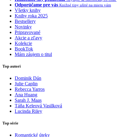
Odporúčame pre vás
Knižné tipy ušité na mieru vám
Všetky knihy
Knihy roka 2025
Bestsellery
Novinky
Pripravované
Akcie a zľavy
Kolekcie
BookTok
Mám záujem o titul
Top autori
Dominik Dán
Julie Caplin
Rebecca Yarros
Ana Huang
Sarah J. Maas
Táňa Keleová Vasilková
Lucinda Riley
Top série
Romantické úteky