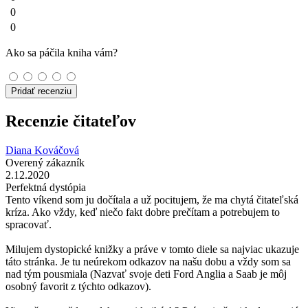
0
0
Ako sa páčila kniha vám?
Pridať recenziu
Recenzie čitateľov
Diana Kováčová
Overený zákazník
2.12.2020
Perfektná dystópia
Tento víkend som ju dočítala a už pocitujem, že ma chytá čitateľská
kríza. Ako vždy, keď niečo fakt dobre prečítam a potrebujem to
spracovať.
Milujem dystopické knižky a práve v tomto diele sa najviac ukazuje
táto stránka. Je tu neúrekom odkazov na našu dobu a vždy som sa
nad tým pousmiala (Nazvať svoje deti Ford Anglia a Saab je môj
osobný favorit z týchto odkazov).