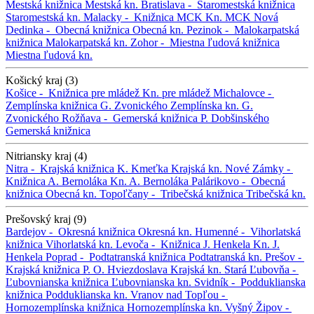
Mestská knižnica
Mestská kn.
Bratislava -
Staromestská knižnica
Staromestská kn.
Malacky -
Knižnica MCK
Kn. MCK
Nová
Dedinka -
Obecná knižnica
Obecná kn.
Pezinok -
Malokarpatská
knižnica
Malokarpatská kn.
Zohor -
Miestna ľudová knižnica
Miestna ľudová kn.
Košický kraj (3)
Košice -
Knižnica pre mládež
Kn. pre mládež
Michalovce -
Zemplínska knižnica G. Zvonického
Zemplínska kn. G.
Zvonického
Rožňava -
Gemerská knižnica P. Dobšinského
Gemerská knižnica
Nitriansky kraj (4)
Nitra -
Krajská knižnica K. Kmeťka
Krajská kn.
Nové Zámky -
Knižnica A. Bernoláka
Kn. A. Bernoláka
Palárikovo -
Obecná
knižnica
Obecná kn.
Topoľčany -
Tribečská knižnica
Tribečská kn.
Prešovský kraj (9)
Bardejov -
Okresná knižnica
Okresná kn.
Humenné -
Vihorlatská
knižnica
Vihorlatská kn.
Levoča -
Knižnica J. Henkela
Kn. J.
Henkela
Poprad -
Podtatranská knižnica
Podtatranská kn.
Prešov -
Krajská knižnica P. O. Hviezdoslava
Krajská kn.
Stará Ľubovňa -
Ľubovnianska knižnica
Ľubovnianska kn.
Svidník -
Podduklianska
knižnica
Podduklianska kn.
Vranov nad Topľou -
Hornozemplínska knižnica
Hornozemplínska kn.
Vyšný Žipov -