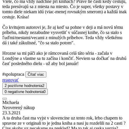
Viete, čo ma vždy nadchne pri knihách? Práve tie časti kedy cestujú,
teda presúvajú sa z miesta na miesto. Čo je super, všetky postavy v
tomto diele niekam idú (viac-menej rovnakým smerom) a každá inak
cestuje. Krása!
Čo kvitujem autorovi je, že aj keď sa pohne v deji a má novú tému
príbehu, nikdy nezabudne vysvetliť v súčasnej knihe, čo sa stalo s
ľuďmi/mestami/vecami z minulých príbehov. Teda vždy všetkému
dá i také zákulisné, "čo sa stalo potom".
Hrozne sa mi páči ako je rámcovaná celá táto séria - začala v
Londýne a vlastne sa tu začína i končiť. Neviem sa dočkať na druhú
časť posledného dielu - už aby bol január!
#spolupraca
Čítať viac
reagovať
2 pozitívne hodnotenia
2
0 negatívne hodnotenia
0
Michaela
Neoverený nákup
23.3.2021
A ta druha čast ma vyjst v slovencine uz tento rok, lebo chapem to
spravne ze v originali to je jedna kniha a nasi ju rozdelili na 2 casti ?
Cize akoby uz necakame na preklad? Ma to tak aj ceska verzia?