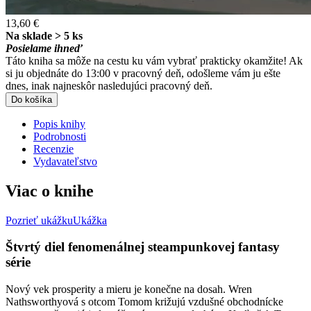
13,60 €
Na sklade > 5 ks
Posielame ihneď
Táto kniha sa môže na cestu ku vám vybrať prakticky okamžite! Ak
si ju objednáte do 13:00 v pracovný deň, odošleme vám ju ešte
dnes, inak najneskôr nasledujúci pracovný deň.
Do košíka
Popis knihy
Podrobnosti
Recenzie
Vydavateľstvo
Viac o knihe
Pozrieť ukážku
Ukážka
Štvrtý diel fenomenálnej steampunkovej fantasy
série
Nový vek prosperity a mieru je konečne na dosah. Wren
Nathsworthyová s otcom Tomom križujú vzdušné obchodnícke