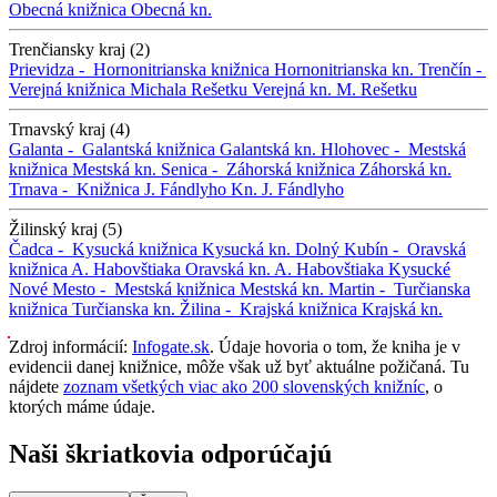
Obecná knižnica
Obecná kn.
Trenčiansky kraj (2)
Prievidza -
Hornonitrianska knižnica
Hornonitrianska kn.
Trenčín -
Verejná knižnica Michala Rešetku
Verejná kn. M. Rešetku
Trnavský kraj (4)
Galanta -
Galantská knižnica
Galantská kn.
Hlohovec -
Mestská
knižnica
Mestská kn.
Senica -
Záhorská knižnica
Záhorská kn.
Trnava -
Knižnica J. Fándlyho
Kn. J. Fándlyho
Žilinský kraj (5)
Čadca -
Kysucká knižnica
Kysucká kn.
Dolný Kubín -
Oravská
knižnica A. Habovštiaka
Oravská kn. A. Habovštiaka
Kysucké
Nové Mesto -
Mestská knižnica
Mestská kn.
Martin -
Turčianska
knižnica
Turčianska kn.
Žilina -
Krajská knižnica
Krajská kn.
Zdroj informácií:
Infogate.sk
. Údaje hovoria o tom, že kniha je v
evidencii danej knižnice, môže však už byť aktuálne požičaná. Tu
nájdete
zoznam všetkých viac ako 200 slovenských knižníc
, o
ktorých máme údaje.
Naši škriatkovia odporúčajú