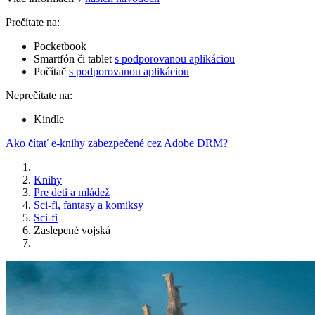
Prečítate na:
Pocketbook
Smartfón či tablet
s podporovanou aplikáciou
Počítač
s podporovanou aplikáciou
Neprečítate na:
Kindle
Ako čítať e-knihy zabezpečené cez Adobe DRM?
Knihy
Pre deti a mládež
Sci-fi, fantasy a komiksy
Sci-fi
Zaslepené vojská