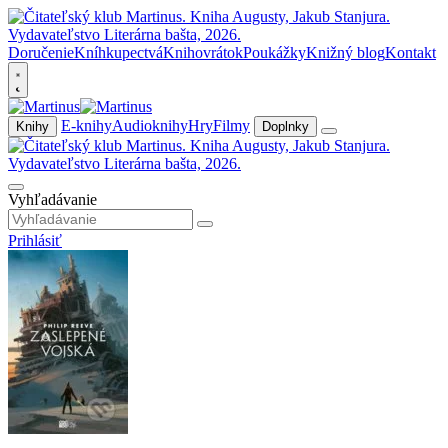
Doručenie
Kníhkupectvá
Knihovrátok
Poukážky
Knižný blog
Kontakt
E-knihy
Audioknihy
Hry
Filmy
Knihy
Doplnky
Vyhľadávanie
Prihlásiť