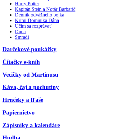
Harry Potter
Kapitán Stein a Notár Barbarič
Denník odvážneho bojka
Krimi Dominika Dána
Učím sa rozprávať
Duna
Smradi
Darčekové poukážky
Čítačky e-kníh
Vecičky od Martinusu
Káva, čaj a pochutiny
Hrnčeky a fľaše
Papiernictvo
Zápisníky a kalendáre
Hudba