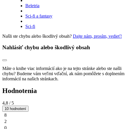
Beletria
Sci-fi a fantasy
Sci-fi
Našli ste chybu alebo škodlivý obsah?
Dajte nám, prosím, vedieť!
Nahlásiť chybu alebo škodlivý obsah
Máte o knihe viac informácií ako je na tejto stránke alebo ste našli
chybu? Budeme vám veľmi vďační, ak nám pomôžete s doplnením
informácií na našich stránkach.
Hodnotenia
4,8
/ 5
10 hodnotení
8
2
0