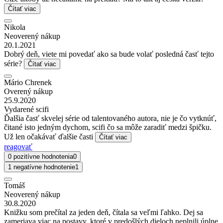
Čítať viac
Nikola
Neoverený nákup
20.1.2021
Dobrý deň, viete mi povedať ako sa bude volať posledná časť tejto
série?
Čítať viac
Mário Chrenek
Overený nákup
25.9.2020
Vydarené scifi
Ďalšia časť skvelej série od talentovaného autora, nie je čo vytknúť,
čitané isto jedným dychom, scifi čo sa môže zaradiť medzi špičku.
Už len očakávať ďalšie časti
Čítať viac
reagovať
0 pozitívne hodnotenia
0
1 negatívne hodnotenie
1
Tomáš
Neoverený nákup
30.8.2020
Knižku som prečítal za jeden deň, čítala sa veľmi ľahko. Dej sa
zameriava viac na postavy, ktoré v predošlých dieloch neplnili úplne