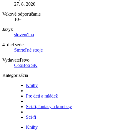
27. 8. 2020
Vekové odporúčanie
10+
Jazyk
slovenčina
4. diel série
Smrteľné stroje
Vydavateľstvo
CooBoo SK
Kategorizácia
Knihy
Pre deti a mládež
Sci-fi, fantasy a komiksy
Sci-fi
Knihy