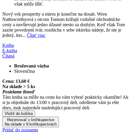
však môže líšiť.
Nový vek prosperity a mieru je konečne na dosah. Wren
Nathsworthyová s otcom Tomom križujú vzdušné obchodnícke
cesty a navštevujú jedno úžasné mesto za druhým. Keď však Tom
zazrie povedomú tvár, rozdúcha v sebe iskierku nádeje, že nie je
jediný, kto...
Čítať viac
Kniha
E-kniha
Čítaná
Brožovaná väzba
Slovenčina
Cena:
13,60 €
Na sklade > 5 ks
Posielame ihneď
Táto kniha sa môže na cestu ku vám vybrať prakticky okamžite! Ak
si ju objednáte do 13:00 v pracovný deň, odošleme vám ju ešte
dnes, inak najneskôr nasledujúci pracovný deň.
Vložiť do košíka
Rezervovať v kníhkupectve
Na sklade v 9 kníhkupectvách
Pridať do zoznamu