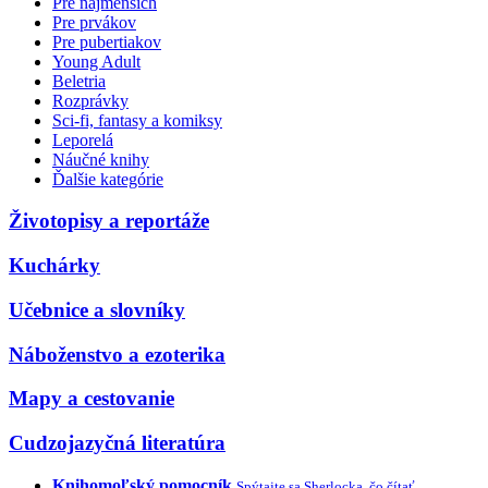
Pre najmenších
Pre prvákov
Pre pubertiakov
Young Adult
Beletria
Rozprávky
Sci-fi, fantasy a komiksy
Leporelá
Náučné knihy
Ďalšie kategórie
Životopisy a reportáže
Kuchárky
Učebnice a slovníky
Náboženstvo a ezoterika
Mapy a cestovanie
Cudzojazyčná literatúra
Knihomoľský pomocník
Spýtajte sa Sherlocka, čo čítať