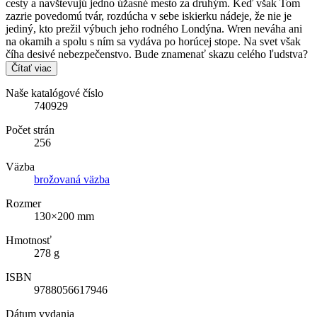
cesty a navštevujú jedno úžasné mesto za druhým. Keď však Tom
zazrie povedomú tvár, rozdúcha v sebe iskierku nádeje, že nie je
jediný, kto prežil výbuch jeho rodného Londýna. Wren neváha ani
na okamih a spolu s ním sa vydáva po horúcej stope. Na svet však
číha desivé nebezpečenstvo. Bude znamenať skazu celého ľudstva?
Čítať viac
Naše katalógové číslo
740929
Počet strán
256
Väzba
brožovaná väzba
Rozmer
130×200 mm
Hmotnosť
278 g
ISBN
9788056617946
Dátum vydania