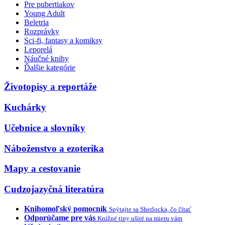
Pre pubertiakov
Young Adult
Beletria
Rozprávky
Sci-fi, fantasy a komiksy
Leporelá
Náučné knihy
Ďalšie kategórie
Životopisy a reportáže
Kuchárky
Učebnice a slovníky
Náboženstvo a ezoterika
Mapy a cestovanie
Cudzojazyčná literatúra
Knihomoľský pomocník
Spýtajte sa Sherlocka, čo čítať
Odporúčame pre vás
Knižné tipy ušité na mieru vám