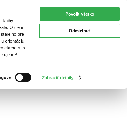
Povoliť všetko
a knihy,
ovala. Okrem
Odmietnuť
stále ho pre
u orientáciu.
dieľame aj s
Ďakujeme!
ngové
Zobraziť detaily