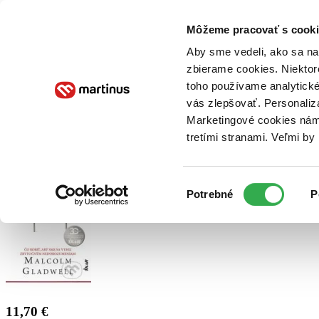
Doručenie
Kníhkupectvá
Knihovrátok
Poukážky
Knižný blog
Kontakt
Môžeme pracovať s cooki
Aby sme vedeli, ako sa na 
zbierame cookies. Niektor
E-knihy
Audioknihy
Hry
Filmy
Knihy
Doplnky
toho používame analytické
vás zlepšovať. Personaliz
Vyhľadávanie
Marketingové cookies nám 
tretími stranami. Veľmi b
Prihlásiť
Výber
Potrebné
P
súhlasu
11,70 €