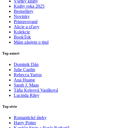
Všetky knihy
Knihy roka 2025
Bestsellery
Novinky
Pripravované
Akcie a zľavy
Kolekcie
BookTok
Mám záujem o titul
Top autori
Dominik Dán
Julie Caplin
Rebecca Yarros
Ana Huang
Sarah J. Maas
Táňa Keleová Vasilková
Lucinda Riley
Top série
Romantické úteky
Harry Potter
Kapitán Stein a Notár Barbarič