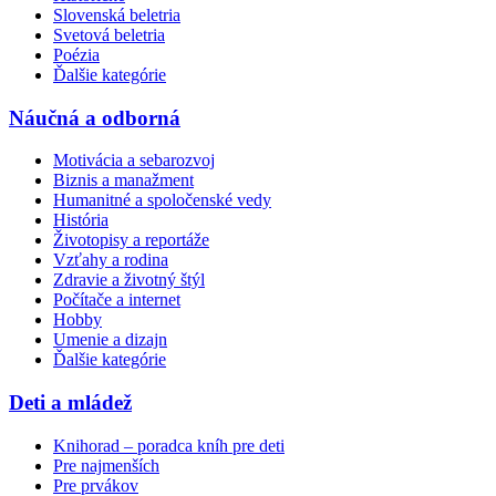
Slovenská beletria
Svetová beletria
Poézia
Ďalšie kategórie
Náučná a odborná
Motivácia a sebarozvoj
Biznis a manažment
Humanitné a spoločenské vedy
História
Životopisy a reportáže
Vzťahy a rodina
Zdravie a životný štýl
Počítače a internet
Hobby
Umenie a dizajn
Ďalšie kategórie
Deti a mládež
Knihorad – poradca kníh pre deti
Pre najmenších
Pre prvákov