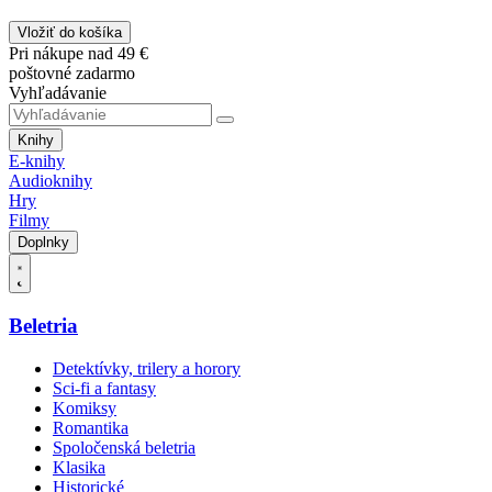
Vložiť do košíka
Pri nákupe nad 49 €
poštovné zadarmo
Vyhľadávanie
Knihy
E-knihy
Audioknihy
Hry
Filmy
Doplnky
Beletria
Detektívky, trilery a horory
Sci-fi a fantasy
Komiksy
Romantika
Spoločenská beletria
Klasika
Historické