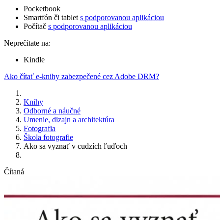
Pocketbook
Smartfón či tablet
s podporovanou aplikáciou
Počítač
s podporovanou aplikáciou
Neprečítate na:
Kindle
Ako čítať e-knihy zabezpečené cez Adobe DRM?
Knihy
Odborné a náučné
Umenie, dizajn a architektúra
Fotografia
Škola fotografie
Ako sa vyznať v cudzích ľuďoch
Čítaná