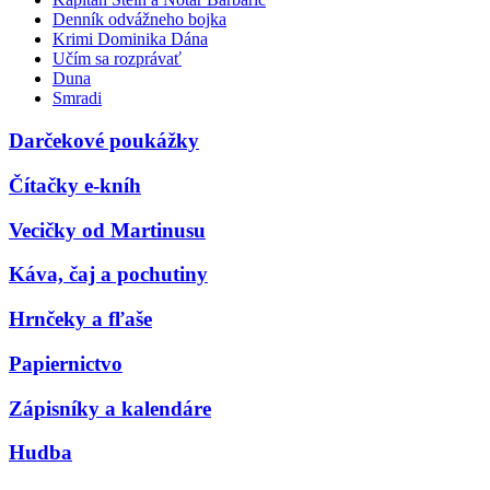
Denník odvážneho bojka
Krimi Dominika Dána
Učím sa rozprávať
Duna
Smradi
Darčekové poukážky
Čítačky e-kníh
Vecičky od Martinusu
Káva, čaj a pochutiny
Hrnčeky a fľaše
Papiernictvo
Zápisníky a kalendáre
Hudba