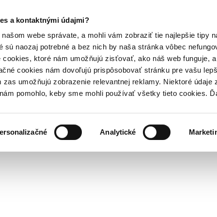
es a kontaktnými údajmi?
našom webe správate, a mohli vám zobraziť tie najlepšie tipy n
é sú naozaj potrebné a bez nich by naša stránka vôbec nefung
 cookies, ktoré nám umožňujú zisťovať, ako náš web funguje, a 
ačné cookies nám dovoľujú prispôsobovať stránku pre vašu lepši
zas umožňujú zobrazenie relevantnej reklamy. Niektoré údaje z
y nám pomohlo, keby sme mohli používať všetky tieto cookies. 
ersonalizačné
Analytické
Marketi