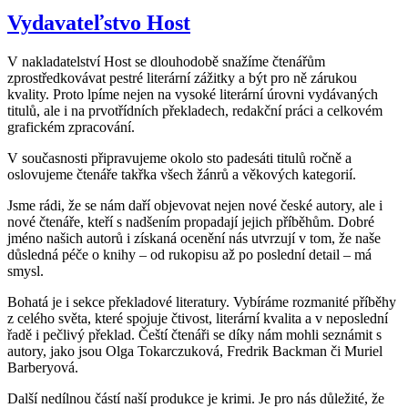
Vydavateľstvo Host
V nakladatelství Host se dlouhodobě snažíme čtenářům
zprostředkovávat pestré literární zážitky a být pro ně zárukou
kvality. Proto lpíme nejen na vysoké literární úrovni vydávaných
titulů, ale i na prvotřídních překladech, redakční práci a celkovém
grafickém zpracování.
V současnosti připravujeme okolo sto padesáti titulů ročně a
oslovujeme čtenáře takřka všech žánrů a věkových kategorií.
Jsme rádi, že se nám daří objevovat nejen nové české autory, ale i
nové čtenáře, kteří s nadšením propadají jejich příběhům. Dobré
jméno našich autorů i získaná ocenění nás utvrzují v tom, že naše
důsledná péče o knihy – od rukopisu až po poslední detail – má
smysl.
Bohatá je i sekce překladové literatury. Vybíráme rozmanité příběhy
z celého světa, které spojuje čtivost, literární kvalita a v neposlední
řadě i pečlivý překlad. Čeští čtenáři se díky nám mohli seznámit s
autory, jako jsou Olga Tokarczuková, Fredrik Backman či Muriel
Barberyová.
Další nedílnou částí naší produkce je krimi. Je pro nás důležité, že