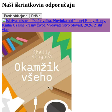
Naši škriatkovia odporúčajú
Predchádzajúce
Ďalšie