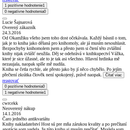
1 pozitívne hodnotenie
1
0 negatívne hodnotenia
0
Lucie Šajnarová
Overený zákazník
24.3.2016
Od Okamžiku všeho jsem toho dost očekávala. Každý básnil o tom,
jak je to kniha jako dělaná pro knihomoly, ale já musím nesouhlasit.
Bezpochyby knihomolem jsem a přesto jsem si čtení této zvláštní
knihy nijak zvlášť neužila. Děj se odehrává v knihkupectví Vážka,
které je sice úžasné, ale to je tak asi všechno. Hlavní hrdinka mě
nezaujala, naopak spíše mě nudila.
Kniha se četla rychle, ale přesto jako by jí něco chybělo. Po jejím
přečtení zkrátka člověk není spokojený, právě naopak.
Čítať viac
reagovať
0 pozitívne hodnotenia
0
1 negatívne hodnotenie
1
cwrcekk
Neoverený nákup
14.1.2016
Čaro jedného antikvariátu
Knihy nakladatelství Host sú pre mňa zárukou kvality a po prečítaní
anotácie som vedela, že túto knihu si musím prečítať. Myslela som