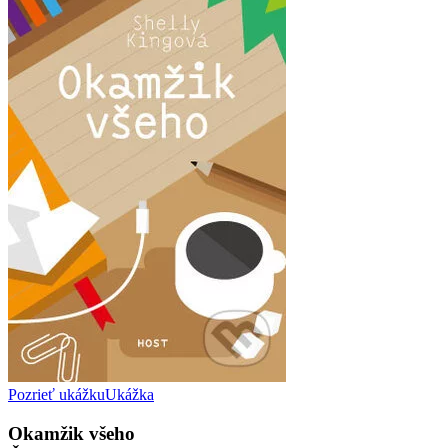
Pozrieť ukážku
Ukážka
Okamžik všeho