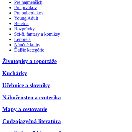
Pre najmenších
Pre prvákov
Pre pubertiakov
Young Adult
Beletria
Rozprávky
Sci-fi, fantasy a komiksy
Leporelá
Náučné knihy
Ďalšie kategórie
Životopisy a reportáže
Kuchárky
Učebnice a slovníky
Náboženstvo a ezoterika
Mapy a cestovanie
Cudzojazyčná literatúra