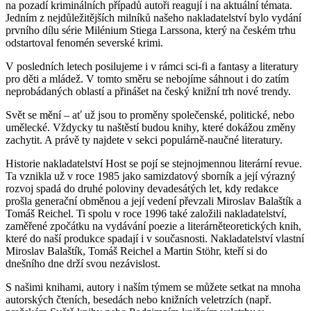
na pozadí kriminálních případů autoři reagují i na aktuální témata.
Jedním z nejdůležitějších milníků našeho nakladatelství bylo vydání
prvního dílu série Milénium Stiega Larssona, který na českém trhu
odstartoval fenomén severské krimi.
V posledních letech posilujeme i v rámci sci-fi a fantasy a literatury
pro děti a mládež. V tomto směru se nebojíme sáhnout i do zatím
neprobádaných oblastí a přinášet na český knižní trh nové trendy.
Svět se mění – ať už jsou to proměny společenské, politické, nebo
umělecké. Vždycky tu naštěstí budou knihy, které dokážou změny
zachytit. A právě ty najdete v sekci populárně-naučné literatury.
Historie nakladatelství Host se pojí se stejnojmennou literární revue.
Ta vznikla už v roce 1985 jako samizdatový sborník a její výrazný
rozvoj spadá do druhé poloviny devadesátých let, kdy redakce
prošla generační obměnou a její vedení převzali Miroslav Balaštík a
Tomáš Reichel. Ti spolu v roce 1996 také založili nakladatelství,
zaměřené zpočátku na vydávání poezie a literárněteoretických knih,
které do naší produkce spadají i v současnosti. Nakladatelství vlastní
Miroslav Balaštík, Tomáš Reichel a Martin Stöhr, kteří si do
dnešního dne drží svou nezávislost.
S našimi knihami, autory i naším týmem se můžete setkat na mnoha
autorských čteních, besedách nebo knižních veletrzích (např.