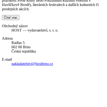
pražském Světě knihy nebo Podzimním knižním veletrhu v
Havlíčkově Brodě), literárních festivalech a dalších kulturních či
prodejních akcích.
Čítať viac
Obchodný názov
HOST — vydavatelství, s. r. o.
Adresa
Radlas 5
602 00 Brno
Česká republika
E-mail
nakladatelstvi@hostbrno.cz