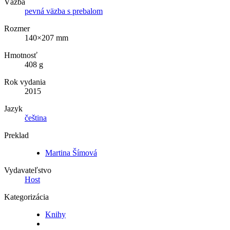
Väzba
pevná väzba s prebalom
Rozmer
140×207 mm
Hmotnosť
408 g
Rok vydania
2015
Jazyk
čeština
Preklad
Martina Šímová
Vydavateľstvo
Host
Kategorizácia
Knihy