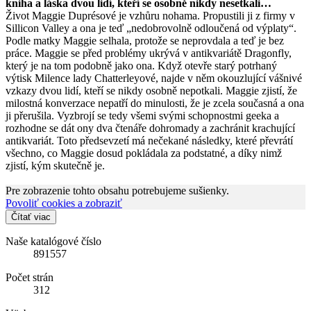
kniha a láska dvou lidí, kteří se osobně nikdy nesetkali…
Život Maggie Duprésové je vzhůru nohama. Propustili ji z firmy v
Sillicon Valley a ona je teď „nedobrovolně odloučená od výplaty“.
Podle matky Maggie selhala, protože se neprovdala a teď je bez
práce. Maggie se před problémy ukrývá v antikvariátě Dragonfly,
který je na tom podobně jako ona. Když otevře starý potrhaný
výtisk Milence lady Chatterleyové, najde v něm okouzlující vášnivé
vzkazy dvou lidí, kteří se nikdy osobně nepotkali. Maggie zjistí, že
milostná konverzace nepatří do minulosti, že je zcela současná a ona
ji přerušila. Vyzbrojí se tedy všemi svými schopnostmi geeka a
rozhodne se dát ony dva čtenáře dohromady a zachránit krachující
antikvariát. Toto předsevzetí má nečekané následky, které převrátí
všechno, co Maggie dosud pokládala za podstatné, a díky nimž
zjistí, kým skutečně je.
Pre zobrazenie tohto obsahu potrebujeme sušienky.
Povoliť cookies a zobraziť
Čítať viac
Naše katalógové číslo
891557
Počet strán
312