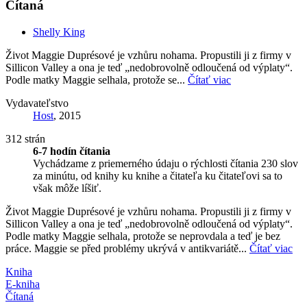
Čítaná
Shelly King
Život Maggie Duprésové je vzhůru nohama. Propustili ji z firmy v
Sillicon Valley a ona je teď „nedobrovolně odloučená od výplaty“.
Podle matky Maggie selhala, protože se...
Čítať viac
Vydavateľstvo
Host
, 2015
312 strán
6-7 hodín čítania
Vychádzame z priemerného údaju o rýchlosti čítania 230 slov
za minútu, od knihy ku knihe a čitateľa ku čitateľovi sa to
však môže líšiť.
Život Maggie Duprésové je vzhůru nohama. Propustili ji z firmy v
Sillicon Valley a ona je teď „nedobrovolně odloučená od výplaty“.
Podle matky Maggie selhala, protože se neprovdala a teď je bez
práce. Maggie se před problémy ukrývá v antikvariátě...
Čítať viac
Kniha
E-kniha
Čítaná