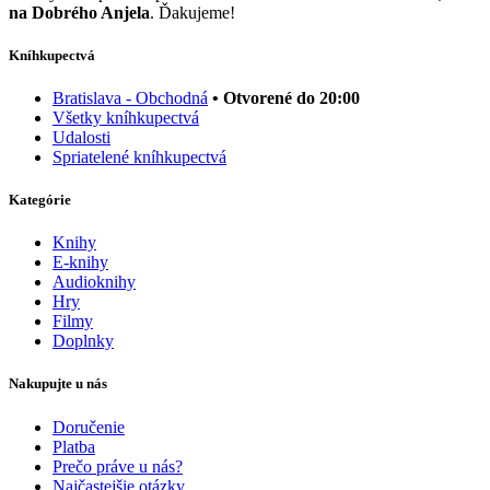
na Dobrého Anjela
. Ďakujeme!
Kníhkupectvá
Bratislava - Obchodná
• Otvorené do 20:00
Všetky kníhkupectvá
Udalosti
Spriatelené kníhkupectvá
Kategórie
Knihy
E-knihy
Audioknihy
Hry
Filmy
Doplnky
Nakupujte u nás
Doručenie
Platba
Prečo práve u nás?
Najčastejšie otázky