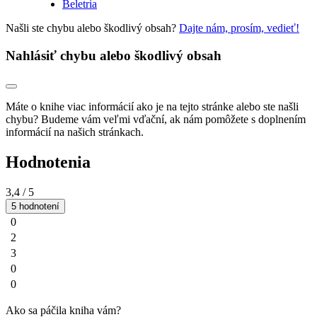
Beletria
Našli ste chybu alebo škodlivý obsah?
Dajte nám, prosím, vedieť!
Nahlásiť chybu alebo škodlivý obsah
Máte o knihe viac informácií ako je na tejto stránke alebo ste našli
chybu? Budeme vám veľmi vďační, ak nám pomôžete s doplnením
informácií na našich stránkach.
Hodnotenia
3,4
/ 5
5 hodnotení
0
2
3
0
0
Ako sa páčila kniha vám?