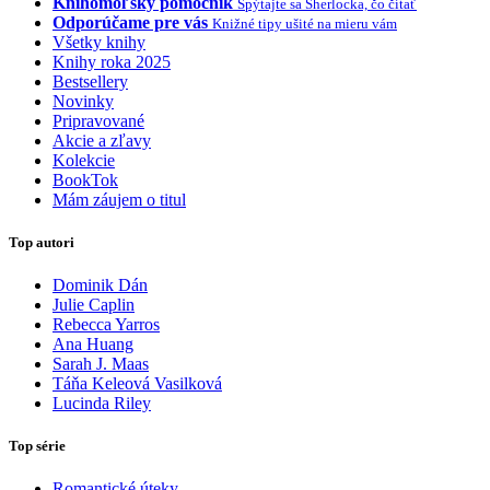
Knihomoľský pomocník
Spýtajte sa Sherlocka, čo čítať
Odporúčame pre vás
Knižné tipy ušité na mieru vám
Všetky knihy
Knihy roka 2025
Bestsellery
Novinky
Pripravované
Akcie a zľavy
Kolekcie
BookTok
Mám záujem o titul
Top autori
Dominik Dán
Julie Caplin
Rebecca Yarros
Ana Huang
Sarah J. Maas
Táňa Keleová Vasilková
Lucinda Riley
Top série
Romantické úteky