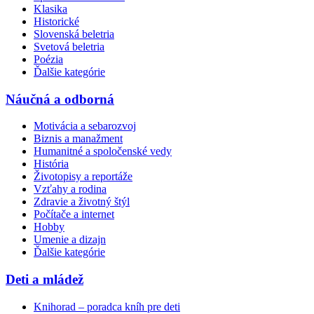
Klasika
Historické
Slovenská beletria
Svetová beletria
Poézia
Ďalšie kategórie
Náučná a odborná
Motivácia a sebarozvoj
Biznis a manažment
Humanitné a spoločenské vedy
História
Životopisy a reportáže
Vzťahy a rodina
Zdravie a životný štýl
Počítače a internet
Hobby
Umenie a dizajn
Ďalšie kategórie
Deti a mládež
Knihorad – poradca kníh pre deti