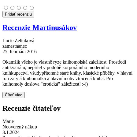
Pridať recenziu
Recenzie Martinusákov
Lucie Zelinková
zamestnanec
25. februára 2016
Okamžik všeho je vlastně ryze knihomolská záležitost. Prostředí
antikvariátu, nepřítel v podobě korporátního moderního
knihkupectví, všudypřítomné staré knihy, klasické příběhy, v hlavní
roli zarytá knihomolka a hlavní motiv ztracená kniha. Pro
knihomoly doslova "erotická" záležitost! :-))
Čítať viac
Recenzie čitateľov
Marie
Neoverený nákup
3.1.2024