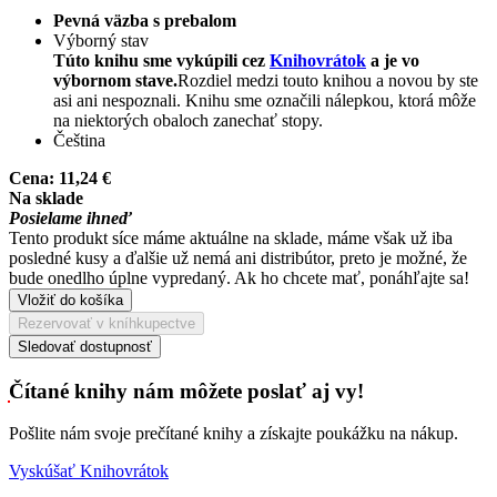
Pevná väzba s prebalom
Výborný stav
Túto knihu sme vykúpili cez
Knihovrátok
a je vo
výbornom stave.
Rozdiel medzi touto knihou a novou by ste
asi ani nespoznali. Knihu sme označili nálepkou, ktorá môže
na niektorých obaloch zanechať stopy.
Čeština
Cena:
11,24 €
Na sklade
Posielame ihneď
Tento produkt síce máme aktuálne na sklade, máme však už iba
posledné kusy a ďalšie už nemá ani distribútor, preto je možné, že
bude onedlho úplne vypredaný. Ak ho chcete mať, ponáhľajte sa!
Vložiť do košíka
Rezervovať v kníhkupectve
Sledovať dostupnosť
Čítané knihy nám môžete poslať aj vy!
Pošlite nám svoje prečítané knihy a získajte poukážku na nákup.
Vyskúšať Knihovrátok