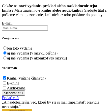
Čakáte na
nové vydanie, preklad alebo naskladnenie tejto
knihy
? Máte záujem o
e-knihu alebo audioknihu
? Sledujte titul a
pošleme vám upozornenie, keď niečo z toho pridáme do ponuky.
E-mail
Zaujíma ma
len toto vydanie
aj iné vydania (v jazyku čeština)
aj iné vydania (v akomkoľvek jazyku)
Vo formáte
Kniha (vrátane čítaných)
E-kniha
Audiokniha
Sledovať titul
Pridať citát
A najdôležitejšia vec, ktorú by ste si mali zapamätať: pravidlá
neexistujú.