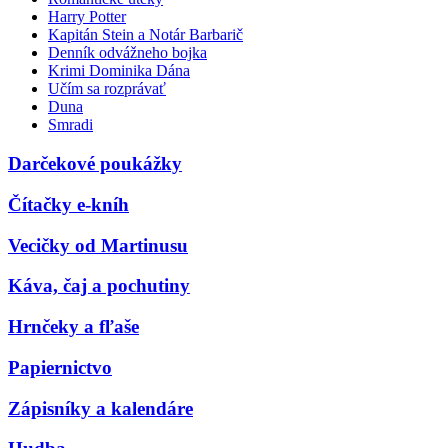
Harry Potter
Kapitán Stein a Notár Barbarič
Denník odvážneho bojka
Krimi Dominika Dána
Učím sa rozprávať
Duna
Smradi
Darčekové poukážky
Čítačky e-kníh
Vecičky od Martinusu
Káva, čaj a pochutiny
Hrnčeky a fľaše
Papiernictvo
Zápisníky a kalendáre