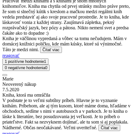
Pracovať medzi knihami a s knihami je snom mnohých
knihomoľov. Kniha ma chytila od prvej stránky možno práve preto,
že som si slnečný kútik s kreslom a mačkou medzi regálmi kníh
vedela predstaviť aj ako svoje pracovné prostredie. Je to kniha, kde
láskavosť vonia z každej strany. Zaujímavá zápletka, pekný
rozprávačský jazyk, bez pózy a pátosu. Nikto nemení svet a predsa
čakáte ako to dopadne :)
Kniha je väčšinou vypredaná a vôbec sa tomu nečudujem. Mám v
domácej knižnici poličku, kde mám kúsky, ktoré sú výnimočné.
Táto je medzi nimi.
Čítať viac
reagovať
1 pozitívne hodnotenie
1
0 negatívne hodnotenia
0
Marie
Neoverený nákup
7.5.2020
Kniha, ktorá ma omráčila
V podstate je to veľmi subtílny príbeh. Hlavne je to vyznanie
knihám. Príbehom, ale aj tým kusom, ktoré máme doma, hľadáme v
obchodoch, sedíme s nimi v autobusoch a v parkoch. Je to kniha o
láske k literatúre, bez posudzovania jej veľkosti. Je to príbeh o
priateľstve. Fakt sa nezvyknem dojímať, ale tu som si aj poplakala.
Nádherné. Občas neočakávané. Veľmi uveriteľné.
Čítať viac
reagovať