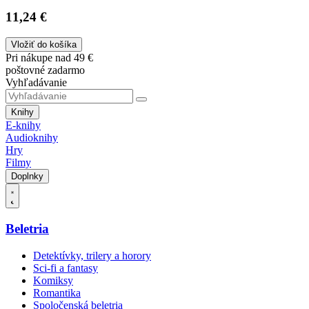
11,24 €
Vložiť do košíka
Pri nákupe nad 49 €
poštovné zadarmo
Vyhľadávanie
Knihy
E-knihy
Audioknihy
Hry
Filmy
Doplnky
Beletria
Detektívky, trilery a horory
Sci-fi a fantasy
Komiksy
Romantika
Spoločenská beletria