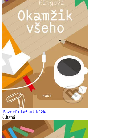
Pozrieť ukážku
Ukážka
Čítaná