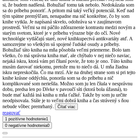
si, že budem nadšená. Bohužiaľ tomu tak nebolo. Nedokázala som
sa do príbehu ponoriť. A pritom má taký veľký potenciál. Keď nad
tým spätne premýšľam, nenapadne ma nič konkrétne, čo by som
knihe vytkla. Je napísaná skvelo, odohráva sa v zaujímavom
prostredí. Veľmi sa mi páčilo zdôraznenie kontrastu medzi novým a
starým svetom, ktoré je v príbehu výrazne bije do očí. Nové
technológie vytláčajú staré, nové knihkupectvá antikvariáty atď. A
samozrejme so všetkým sú spojené ľudské osudy a príbehy.
Bohužiaľ táto kniha na mňa pôsobila veľmi priemerne. Bolo tam
všetko, čo má správna kniha mať, ale chýbalo v nej niečo naviac,
nejaká iskra, ktorá vám pri čítaní povie, že toto je ono. Túto knihu
musím darovať niekomu, pretože mu to niečo dá. U mňa žiadna
iskra nepreskočila. Čo ma mrzí. Ale na druhej strane som si pri tejto
knihe krásne oddýchla, ponorila som sa do príbehu a nič
komplikované som neriešila. Možno som ju len čítala v nesprávnu
dobu, predsa len po Dívke v pavoučí síti (ktorá bola úžasná), to
bude mať každá iná kniha u mňa ťažké. Takže by som ju určite
neodpisovala. Stále je to veľmi dobrá kniha a čas strávený s ňou
nebude vôbec premrhaný.
Čítať viac
reagovať
1 pozitívne hodnotenie
1
0 negatívne hodnotenia
0