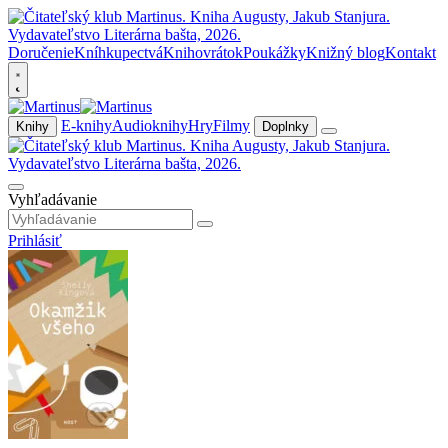
Doručenie
Kníhkupectvá
Knihovrátok
Poukážky
Knižný blog
Kontakt
E-knihy
Audioknihy
Hry
Filmy
Knihy
Doplnky
Vyhľadávanie
Prihlásiť