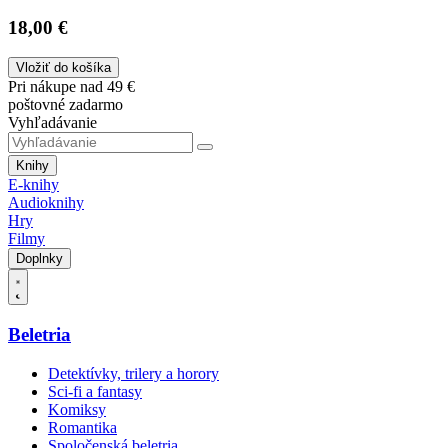
18,00 €
Vložiť do košíka
Pri nákupe nad 49 €
poštovné zadarmo
Vyhľadávanie
Knihy
E-knihy
Audioknihy
Hry
Filmy
Doplnky
Beletria
Detektívky, trilery a horory
Sci-fi a fantasy
Komiksy
Romantika
Spoločenská beletria