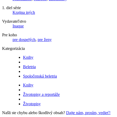
1. diel série
Krajina iných
Vydavateľstvo
Inaque
Pre koho
pre dospelých
,
pre ženy
Kategorizácia
Knihy
Beletria
Spoločenská beletria
Knihy
Životopisy a reportáže
Životopisy
Našli ste chybu alebo škodlivý obsah?
Dajte nám, prosím, vedieť!