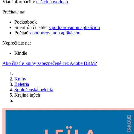
Viac informácií v
našich návodoch
Prečítate na:
Pocketbook
Smartfón či tablet
s podporovanou aplikáciou
Počítač
s podporovanou aplikáciou
Neprečítate na:
Kindle
Ako čítať e-knihy zabezpečené cez Adobe DRM?
Knihy
Beletria
Spoločenská beletria
Krajina iných