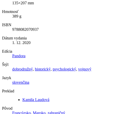
135×207 mm
Hmotnosť
389 g
ISBN
9788082070937
Dátum vydania
1. 12. 2020
Edícia
Pandora
Štýl
dobrodružný
,
historický
,
psychologický
,
vojnový
Jazyk
slovenčina
Preklad
Kamila Laudová
Pôvod
Francúzsko
,
Maroko
,
zahraničný