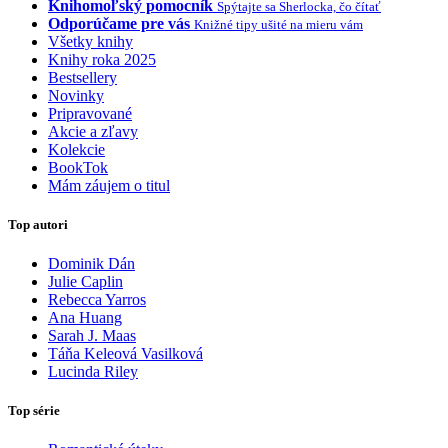
Knihomoľský pomocník
Spýtajte sa Sherlocka, čo čítať
Odporúčame pre vás
Knižné tipy ušité na mieru vám
Všetky knihy
Knihy roka 2025
Bestsellery
Novinky
Pripravované
Akcie a zľavy
Kolekcie
BookTok
Mám záujem o titul
Top autori
Dominik Dán
Julie Caplin
Rebecca Yarros
Ana Huang
Sarah J. Maas
Táňa Keleová Vasilková
Lucinda Riley
Top série