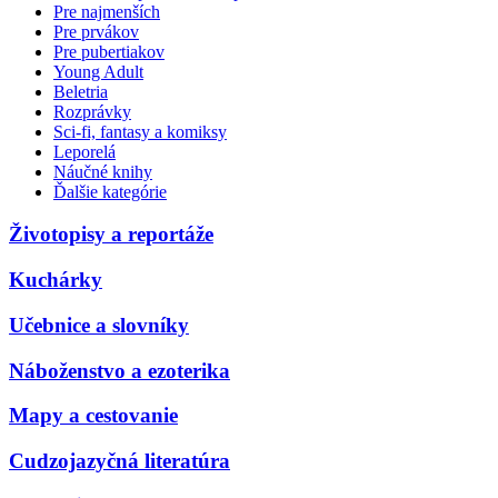
Pre najmenších
Pre prvákov
Pre pubertiakov
Young Adult
Beletria
Rozprávky
Sci-fi, fantasy a komiksy
Leporelá
Náučné knihy
Ďalšie kategórie
Životopisy a reportáže
Kuchárky
Učebnice a slovníky
Náboženstvo a ezoterika
Mapy a cestovanie
Cudzojazyčná literatúra