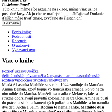
Na sklade 2 ks
Posielame ihneď
Túto knihu máme síce aktuálne na sklade, máme však už iba
posledné kusy. Ak ju chcete mať rýchlo, ponáhľajte sa! Dodanie
ďalších môže trvať dlhšie, zvyčajne do šiestich dní.
Do košíka
Popis knihy
Podrobnosti
Recenzie
O autorovi
Vydavateľstvo
Viac o knihe
Pozrieť ukážku
Ukážka
#elita
#ľudské práva
#muži a ženy
#násilie
#rodina
#spoločenské
rozdiely
#spoločnosť
#vzdelávanie
#vzťahy
Mladá Alsasanka Mathilde sa v roku 1944 zamiluje do Maročana
Amina Belhaja, ktorý bojuje vo francúzskej armáde. Po vojne za
ním odíde do Maroka. Manželia sa usadia v Meknese, kde sa
striktne dodržiavajú pravidlá koloniálnej segregácie. Amine sa pustí
do práce na statku a kamenistých poliach a s Mathilde sa im narodia
dve deti: Aïcha a Sélim.
Rodina to nemá ľahké, Mathilde dusí
atmosféra v Maroku, osamelosť na statku a nedôvera, ktorú