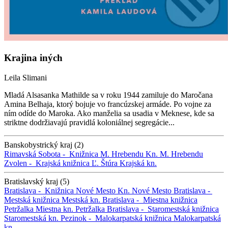
Krajina iných
Leila Slimani
Mladá Alsasanka Mathilde sa v roku 1944 zamiluje do Maročana
Amina Belhaja, ktorý bojuje vo francúzskej armáde. Po vojne za
ním odíde do Maroka. Ako manželia sa usadia v Meknese, kde sa
striktne dodržiavajú pravidlá koloniálnej segregácie...
Banskobystrický kraj (2)
Rimavská Sobota -
Knižnica M. Hrebendu
Kn. M. Hrebendu
Zvolen -
Krajská knižnica Ľ. Štúra
Krajská kn.
Bratislavský kraj (5)
Bratislava -
Knižnica Nové Mesto
Kn. Nové Mesto
Bratislava -
Mestská knižnica
Mestská kn.
Bratislava -
Miestna knižnica
Petržalka
Miestna kn. Petržalka
Bratislava -
Staromestská knižnica
Staromestská kn.
Pezinok -
Malokarpatská knižnica
Malokarpatská
kn.