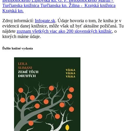
Belopotockého
Liptovská kn. G. F. Belopotockého
Martin -
Turčianska knižnica
Turčianska kn.
Žilina -
Krajská knižnica
Krajská kn.
Zdroj informácií:
Infogate.sk
. Údaje hovoria o tom, že kniha je v
evidencii danej knižnice, môže však už byť aktuálne požičaná. Tu
nájdete
zoznam všetkých viac ako 200 slovenských knižníc
, o
ktorých máme údaje.
Ďalšie knižné vydania