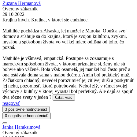
Zuzana Hermanová
Overený zákazník
29.10.2022
Krajina iných. Krajina, v ktorej ste cudzinec.
Mathilde pochádza z Alsaska, jej manžel z Maroka. Opúšťa svoj
domov a sťahuje sa do krajina, ktorá je svojou kultúrou, zvykmi,
mysľou a spôsobom života vo veľkej miere odlišná od toho, čo
pozná.
Mathilde je všímavá, empatická. Postupne sa zoznamuje s
marockým spôsobom života, v ktorom priznajme si, ženy nie sú
bohvie ako vážené. Bola však osamelá, jej manžel bol často preč a
ona ostávala doma sama s malou dcérou. Amin bol praktický muž.
Začiatkom chladný, nevedel porozumieť jej citlivej duši a poskytnúť
jej nehu, pozornosť, ktorú potrebovala. Nebol zlý, v rámci svojej
výchovy a kultúry v ktorej vyrastal bol perfetkný. Ale dajú sa spojiť
dva rôzne svety v jeden ?
Čítať viac
reagovať
3 pozitívne hodnotenia
3
0 negatívne hodnotenia
0
Janka Haraksimová
Overený zákazník