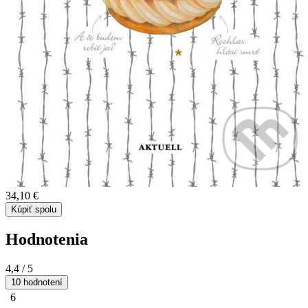
34,10 €
Kúpiť spolu
Hodnotenia
4,4
/ 5
10 hodnotení
6