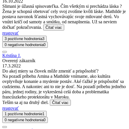
16.10.2022
Slimani je úžasná spisovateľka. Čím všetkým si prechádza láska ?
Žena je schopná obetovať cely svoj zvolíme kvôli láske. Mathilde je
postava navonok šťastná vychovávajúc svoje milované derú. Vo
vnútri kričí od samoty a smútku, od nenaplnenia. Už sa neviem
dočkať pokračovania.
Čítať viac
reagovať
3 pozitívne hodnotenia
3
0 negatívne hodnotenia
0
Kristína J.
Overený zákazník
17.3.2022
Do akej miery sa človek môže zmeniť a prispôsobiť?
Na pozadí príbehu Amina a Mathilde vnímame, ako kultúra
ovplyvňuje konanie a myslenie postáv. Aké ťažké je prispôsobiť sa
cudziemu. A nakoniec ani to nie je dosť. Na pozadí príbehu jedného
páru, jednej rodiny, je vykreslená celá doba a problematika
francúszkeho protektorátu v Maroku.
Teším sa aj na druhý diel.
Čítať viac
reagovať
1 pozitívne hodnotenie
1
0 negatívne hodnotenia
0