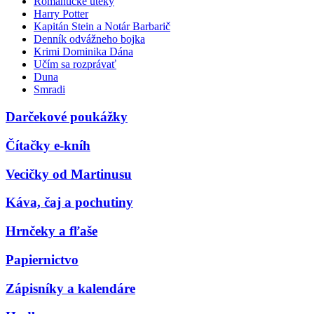
Romantické úteky
Harry Potter
Kapitán Stein a Notár Barbarič
Denník odvážneho bojka
Krimi Dominika Dána
Učím sa rozprávať
Duna
Smradi
Darčekové poukážky
Čítačky e-kníh
Vecičky od Martinusu
Káva, čaj a pochutiny
Hrnčeky a fľaše
Papiernictvo
Zápisníky a kalendáre