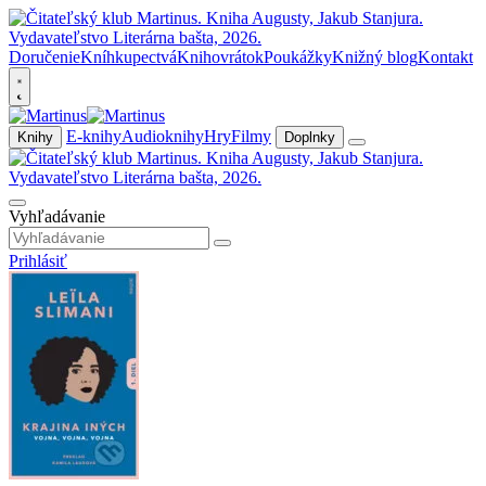
Doručenie
Kníhkupectvá
Knihovrátok
Poukážky
Knižný blog
Kontakt
E-knihy
Audioknihy
Hry
Filmy
Knihy
Doplnky
Vyhľadávanie
Prihlásiť