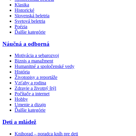
Klasika
Historické
Slovenská beletria
Svetová beletria
Poézia
Ďalšie kategórie
Náučná a odborná
Motivácia a sebarozvoj
Biznis a manažment
Humanitné a spoločenské vedy
História
Životopisy a reportáže
Vzťahy a rodina
Zdravie a životný štýl
Počítače a internet
Hobby
Umenie a dizajn
Ďalšie kategórie
Deti a mládež
Knihorad – poradca kníh pre deti