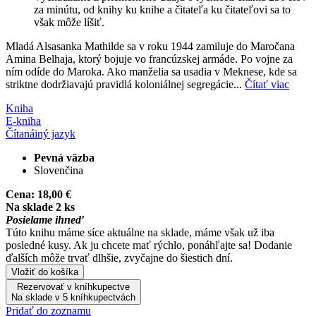
za minútu, od knihy ku knihe a čitateľa ku čitateľovi sa to
však môže líšiť.
Mladá Alsasanka Mathilde sa v roku 1944 zamiluje do Maročana
Amina Belhaja, ktorý bojuje vo francúzskej armáde. Po vojne za
ním odíde do Maroka. Ako manželia sa usadia v Meknese, kde sa
striktne dodržiavajú pravidlá koloniálnej segregácie...
Čítať viac
Kniha
E-kniha
Čítaná
iný jazyk
Pevná väzba
Slovenčina
Cena:
18,00 €
Na sklade 2 ks
Posielame ihneď
Túto knihu máme síce aktuálne na sklade, máme však už iba
posledné kusy. Ak ju chcete mať rýchlo, ponáhľajte sa! Dodanie
ďalších môže trvať dlhšie, zvyčajne do šiestich dní.
Vložiť do košíka
Rezervovať v kníhkupectve
Na sklade v 5 kníhkupectvách
Pridať do zoznamu