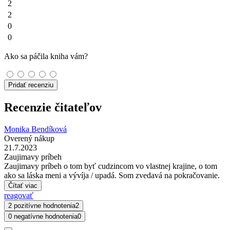
2
2
0
0
Ako sa páčila kniha vám?
Pridať recenziu
Recenzie čitateľov
Monika Bendíková
Overený nákup
21.7.2023
Zaujimavy príbeh
Zaujimavy príbeh o tom byť cudzincom vo vlastnej krajine, o tom
ako sa láska meni a vývíja / upadá. Som zvedavá na pokračovanie.
Čítať viac
reagovať
2 pozitívne hodnotenia
2
0 negatívne hodnotenia
0