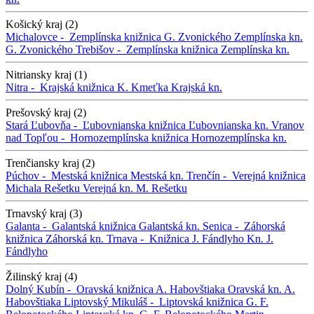
Košický kraj (2)
Michalovce -
Zemplínska knižnica G. Zvonického
Zemplínska kn.
G. Zvonického
Trebišov -
Zemplínska knižnica
Zemplínska kn.
Nitriansky kraj (1)
Nitra -
Krajská knižnica K. Kmeťka
Krajská kn.
Prešovský kraj (2)
Stará Ľubovňa -
Ľubovnianska knižnica
Ľubovnianska kn.
Vranov
nad Topľou -
Hornozemplínska knižnica
Hornozemplínska kn.
Trenčiansky kraj (2)
Púchov -
Mestská knižnica
Mestská kn.
Trenčín -
Verejná knižnica
Michala Rešetku
Verejná kn. M. Rešetku
Trnavský kraj (3)
Galanta -
Galantská knižnica
Galantská kn.
Senica -
Záhorská
knižnica
Záhorská kn.
Trnava -
Knižnica J. Fándlyho
Kn. J.
Fándlyho
Žilinský kraj (4)
Dolný Kubín -
Oravská knižnica A. Habovštiaka
Oravská kn. A.
Habovštiaka
Liptovský Mikuláš -
Liptovská knižnica G. F.