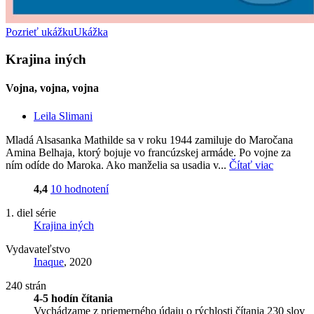
Pozrieť ukážku
Ukážka
Krajina iných
Vojna, vojna, vojna
Leila Slimani
Mladá Alsasanka Mathilde sa v roku 1944 zamiluje do Maročana
Amina Belhaja, ktorý bojuje vo francúzskej armáde. Po vojne za
ním odíde do Maroka. Ako manželia sa usadia v...
Čítať viac
4,4
10 hodnotení
1. diel série
Krajina iných
Vydavateľstvo
Inaque
, 2020
240 strán
4-5 hodín čítania
Vychádzame z priemerného údaju o rýchlosti čítania 230 slov