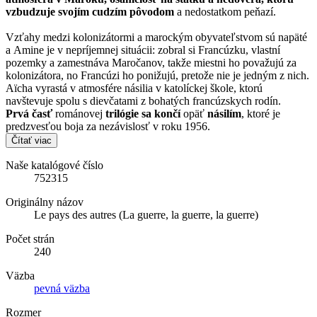
vzbudzuje svojím cudzím pôvodom
a nedostatkom peňazí.
Vzťahy medzi kolonizátormi a marockým obyvateľstvom sú napäté
a Amine je v nepríjemnej situácii: zobral si Francúzku, vlastní
pozemky a zamestnáva Maročanov, takže miestni ho považujú za
kolonizátora, no Francúzi ho ponižujú, pretože nie je jedným z nich.
Aïcha vyrastá v atmosfére násilia v katolíckej škole, ktorú
navštevuje spolu s dievčatami z bohatých francúzskych rodín.
Prvá časť
románovej
trilógie sa končí
opäť
násilím
, ktoré je
predzvesťou boja za nezávislosť v roku 1956.
Čítať viac
Naše katalógové číslo
752315
Originálny názov
Le pays des autres (La guerre, la guerre, la guerre)
Počet strán
240
Väzba
pevná väzba
Rozmer