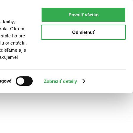
Povoliť všetko
a knihy,
ovala. Okrem
Odmietnuť
stále ho pre
u orientáciu.
dieľame aj s
Ďakujeme!
ngové
Zobraziť detaily