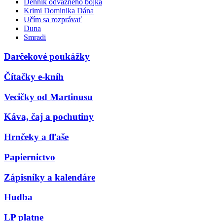
Denník odvážneho bojka
Krimi Dominika Dána
Učím sa rozprávať
Duna
Smradi
Darčekové poukážky
Čítačky e-kníh
Vecičky od Martinusu
Káva, čaj a pochutiny
Hrnčeky a fľaše
Papiernictvo
Zápisníky a kalendáre
Hudba
LP platne