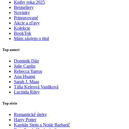
Knihy roka 2025
Bestsellery
Novinky
Pripravované
Akcie a zľavy
Kolekcie
BookTok
Mám záujem o titul
Top autori
Dominik Dán
Julie Caplin
Rebecca Yarros
Ana Huang
Sarah J. Maas
Táňa Keleová Vasilková
Lucinda Riley
Top série
Romantické úteky
Harry Potter
Kapitán Stein a Notár Barbarič