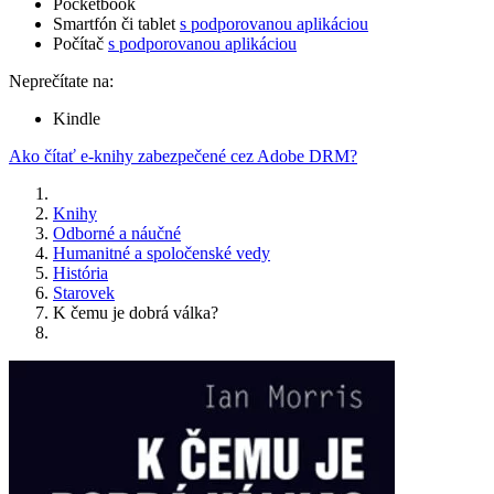
Pocketbook
Smartfón či tablet
s podporovanou aplikáciou
Počítač
s podporovanou aplikáciou
Neprečítate na:
Kindle
Ako čítať e-knihy zabezpečené cez Adobe DRM?
Knihy
Odborné a náučné
Humanitné a spoločenské vedy
História
Starovek
K čemu je dobrá válka?