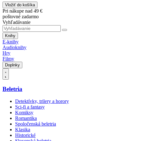
Vložiť do košíka
Pri nákupe nad 49 €
poštovné zadarmo
Vyhľadávanie
Knihy
E-knihy
Audioknihy
Hry
Filmy
Doplnky
Beletria
Detektívky, trilery a horory
Sci-fi a fantasy
Komiksy
Romantika
Spoločenská beletria
Klasika
Historické
Slovenská beletria