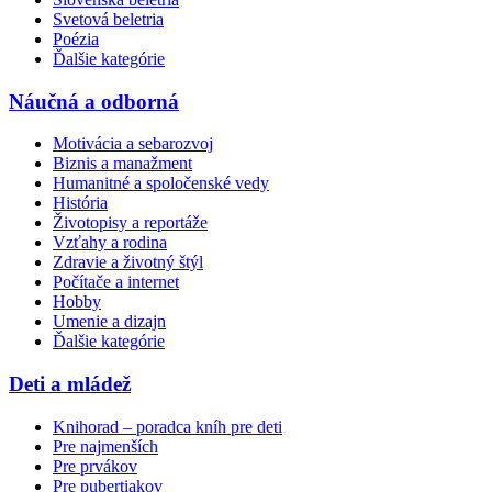
Svetová beletria
Poézia
Ďalšie kategórie
Náučná a odborná
Motivácia a sebarozvoj
Biznis a manažment
Humanitné a spoločenské vedy
História
Životopisy a reportáže
Vzťahy a rodina
Zdravie a životný štýl
Počítače a internet
Hobby
Umenie a dizajn
Ďalšie kategórie
Deti a mládež
Knihorad – poradca kníh pre deti
Pre najmenších
Pre prvákov
Pre pubertiakov