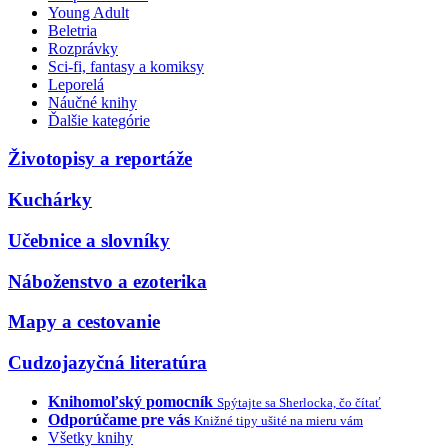
Young Adult
Beletria
Rozprávky
Sci-fi, fantasy a komiksy
Leporelá
Náučné knihy
Ďalšie kategórie
Životopisy a reportáže
Kuchárky
Učebnice a slovníky
Náboženstvo a ezoterika
Mapy a cestovanie
Cudzojazyčná literatúra
Knihomoľský pomocník
Spýtajte sa Sherlocka, čo čítať
Odporúčame pre vás
Knižné tipy ušité na mieru vám
Všetky knihy