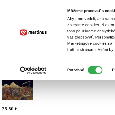
Doručenie
Kníhkupectvá
Knihovrátok
Poukážky
Knižný blog
Kontakt
Môžeme pracovať s cooki
Aby sme vedeli, ako sa na 
zbierame cookies. Niektor
E-knihy
Audioknihy
Hry
Filmy
Knihy
Doplnky
toho používame analytické
vás zlepšovať. Personaliz
Vyhľadávanie
Marketingové cookies nám 
tretími stranami. Veľmi b
Prihlásiť
Výber
Potrebné
P
súhlasu
25,50 €