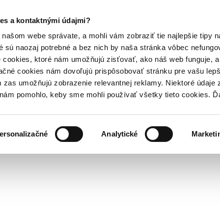
es a kontaktnými údajmi?
našom webe správate, a mohli vám zobraziť tie najlepšie tipy n
é sú naozaj potrebné a bez nich by naša stránka vôbec nefung
 cookies, ktoré nám umožňujú zisťovať, ako náš web funguje, a 
ačné cookies nám dovoľujú prispôsobovať stránku pre vašu lepši
zas umožňujú zobrazenie relevantnej reklamy. Niektoré údaje z
y nám pomohlo, keby sme mohli používať všetky tieto cookies. 
ersonalizačné
Analytické
Marketi