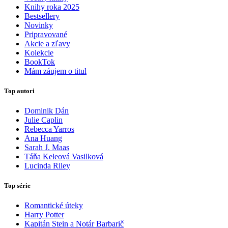
Knihy roka 2025
Bestsellery
Novinky
Pripravované
Akcie a zľavy
Kolekcie
BookTok
Mám záujem o titul
Top autori
Dominik Dán
Julie Caplin
Rebecca Yarros
Ana Huang
Sarah J. Maas
Táňa Keleová Vasilková
Lucinda Riley
Top série
Romantické úteky
Harry Potter
Kapitán Stein a Notár Barbarič