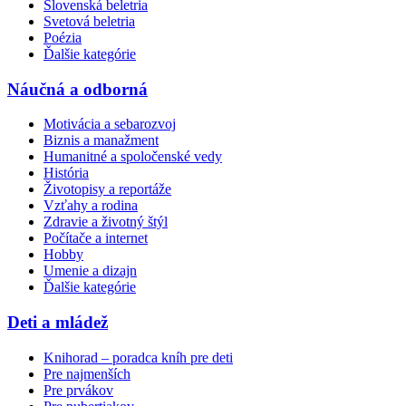
Slovenská beletria
Svetová beletria
Poézia
Ďalšie kategórie
Náučná a odborná
Motivácia a sebarozvoj
Biznis a manažment
Humanitné a spoločenské vedy
História
Životopisy a reportáže
Vzťahy a rodina
Zdravie a životný štýl
Počítače a internet
Hobby
Umenie a dizajn
Ďalšie kategórie
Deti a mládež
Knihorad – poradca kníh pre deti
Pre najmenších
Pre prvákov