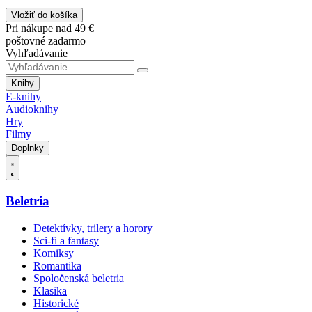
Vložiť do košíka
Pri nákupe nad 49 €
poštovné zadarmo
Vyhľadávanie
Knihy
E-knihy
Audioknihy
Hry
Filmy
Doplnky
Beletria
Detektívky, trilery a horory
Sci-fi a fantasy
Komiksy
Romantika
Spoločenská beletria
Klasika
Historické