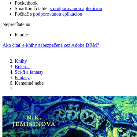
Pocketbook
Smartfón či tablet
s podporovanou aplikáciou
Počítač
s podporovanou aplikáciou
Neprečítate na:
Kindle
Ako čítať e-knihy zabezpečené cez Adobe DRM?
Knihy
Beletria
Sci-fi a fantasy
Fantasy
Kamenné nebe