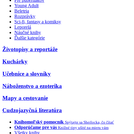
Pre pubertiakov
Young Adult
Beletria
Rozprávky
Sci-fi, fantasy a komiksy
Leporelá
Náučné knihy
Ďalšie kategórie
Životopisy a reportáže
Kuchárky
Učebnice a slovníky
Náboženstvo a ezoterika
Mapy a cestovanie
Cudzojazyčná literatúra
Knihomoľský pomocník
Spýtajte sa Sherlocka, čo čítať
Odporúčame pre vás
Knižné tipy ušité na mieru vám
Všetky knihy