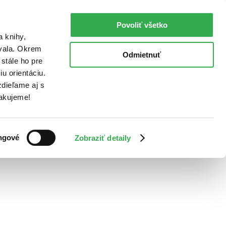
Povoliť všetko
a knihy,
ovala. Okrem
Odmietnuť
stále ho pre
u orientáciu.
dieľame aj s
Ďakujeme!
ngové
Zobraziť detaily