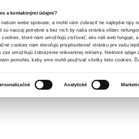
es a kontaktnými údajmi?
našom webe správate, a mohli vám zobraziť tie najlepšie tipy n
é sú naozaj potrebné a bez nich by naša stránka vôbec nefung
 cookies, ktoré nám umožňujú zisťovať, ako náš web funguje, a 
ačné cookies nám dovoľujú prispôsobovať stránku pre vašu lepši
zas umožňujú zobrazenie relevantnej reklamy. Niektoré údaje z
y nám pomohlo, keby sme mohli používať všetky tieto cookies. 
ersonalizačné
Analytické
Marketi