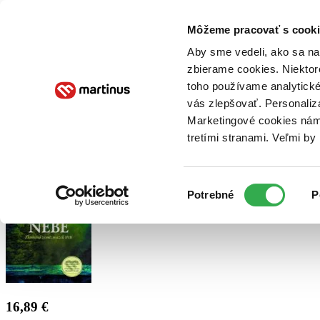
Doručenie
Kníhkupectvá
Knihovrátok
Poukážky
Knižný blog
Kontakt
Môžeme pracovať s cooki
Aby sme vedeli, ako sa na 
zbierame cookies. Niektor
E-knihy
Audioknihy
Hry
Filmy
Knihy
Doplnky
toho používame analytické
vás zlepšovať. Personaliz
Vyhľadávanie
Marketingové cookies nám 
tretími stranami. Veľmi b
Prihlásiť
Výber
Potrebné
P
súhlasu
16,89 €