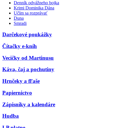
Denník odvážneho bojka
Krimi Dominika Dána
Učím sa rozprávať
Duna
Smradi
Darčekové poukážky
Čítačky e-kníh
Vecičky od Martinusu
Káva, čaj a pochutiny
Hrnčeky a fľaše
Papiernictvo
Zápisníky a kalendáre
Hudba
LP platne