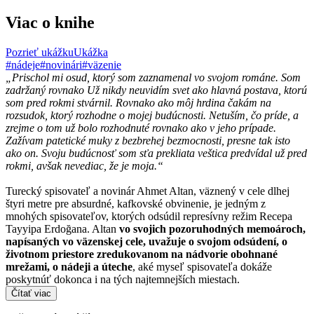
Viac o knihe
Pozrieť ukážku
Ukážka
#nádeje
#novinári
#väzenie
„Prischol mi osud, ktorý som zaznamenal vo svojom románe. Som
zadržaný rovnako Už nikdy neuvidím svet ako hlavná postava, ktorú
som pred rokmi stvárnil. Rovnako ako môj hrdina čakám na
rozsudok, ktorý rozhodne o mojej budúcnosti. Netuším, čo príde, a
zrejme o tom už bolo rozhodnuté rovnako ako v jeho prípade.
Zažívam patetické muky z bezbrehej bezmocnosti, presne tak isto
ako on. Svoju budúcnosť som sťa prekliata veštica predvídal už pred
rokmi, avšak nevediac, že je moja.“
Turecký spisovateľ a novinár Ahmet Altan, väznený v cele dlhej
štyri metre pre absurdné, kafkovské obvinenie, je jedným z
mnohých spisovateľov, ktorých odsúdil represívny režim Recepa
Tayyipa Erdoğana. Altan
vo svojich pozoruhodných memoároch,
napísaných vo väzenskej cele, uvažuje o svojom odsúdení, o
životnom priestore zredukovanom na nádvorie obohnané
mrežami, o nádeji a úteche
, aké myseľ spisovateľa dokáže
poskytnúť dokonca i na tých najtemnejších miestach.
Čítať viac