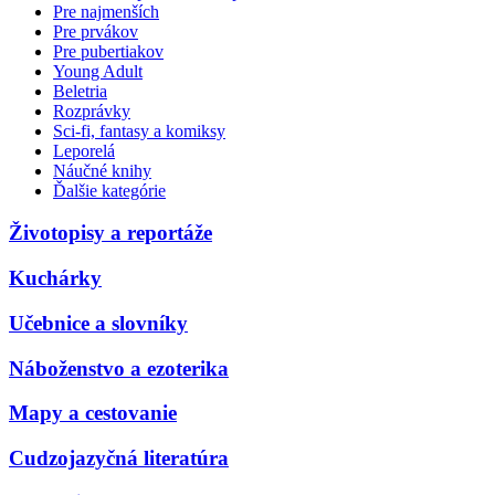
Pre najmenších
Pre prvákov
Pre pubertiakov
Young Adult
Beletria
Rozprávky
Sci-fi, fantasy a komiksy
Leporelá
Náučné knihy
Ďalšie kategórie
Životopisy a reportáže
Kuchárky
Učebnice a slovníky
Náboženstvo a ezoterika
Mapy a cestovanie
Cudzojazyčná literatúra