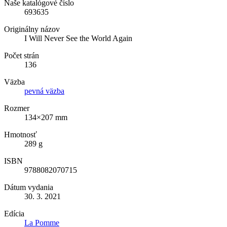
Naše katalógové číslo
693635
Originálny názov
I Will Never See the World Again
Počet strán
136
Väzba
pevná väzba
Rozmer
134×207 mm
Hmotnosť
289 g
ISBN
9788082070715
Dátum vydania
30. 3. 2021
Edícia
La Pomme