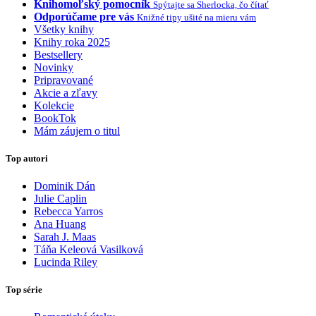
Knihomoľský pomocník
Spýtajte sa Sherlocka, čo čítať
Odporúčame pre vás
Knižné tipy ušité na mieru vám
Všetky knihy
Knihy roka 2025
Bestsellery
Novinky
Pripravované
Akcie a zľavy
Kolekcie
BookTok
Mám záujem o titul
Top autori
Dominik Dán
Julie Caplin
Rebecca Yarros
Ana Huang
Sarah J. Maas
Táňa Keleová Vasilková
Lucinda Riley
Top série