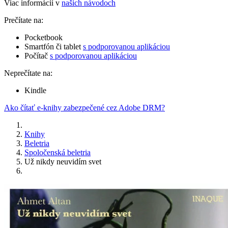
Viac informácií v
našich návodoch
Prečítate na:
Pocketbook
Smartfón či tablet
s podporovanou aplikáciou
Počítač
s podporovanou aplikáciou
Neprečítate na:
Kindle
Ako čítať e-knihy zabezpečené cez Adobe DRM?
Knihy
Beletria
Spoločenská beletria
Už nikdy neuvidím svet