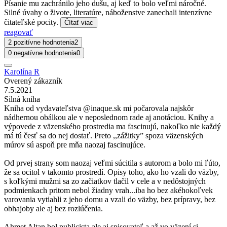
Písanie mu zachránilo jeho dušu, aj keď to bolo veľmi náročné.
Silné úvahy o živote, literatúre, náboženstve zanechali intenzívne
čitateľské pocity.
Čítať viac
reagovať
2 pozitívne hodnotenia
2
0 negatívne hodnotenia
0
Karolína R
Overený zákazník
7.5.2021
Silná kniha
Kniha od vydavateľstva @inaque.sk mi počarovala najskôr
nádhernou obálkou ale v neposlednom rade aj anotáciou. Knihy a
výpovede z väzenského prostredia ma fascinujú, nakoľko nie každý
má tú česť sa do nej dostať. Preto ,,zážitky” spoza väzenských
múrov sú aspoň pre mňa naozaj fascinujúce.
Od prvej strany som naozaj veľmi súcitila s autorom a bolo mi ľúto,
že sa ocitol v takomto prostredí. Opisy toho, ako ho vzali do väzby,
s koľkými mužmi sa zo začiatkov tlačil v cele a v nedôstojných
podmienkach pritom nebol žiadny vrah...iba ho bez akéhokoľvek
varovania vytiahli z jeho domu a vzali do väzby, bez prípravy, bez
obhajoby ale aj bez rozlúčenia.
Ahmet Altan bol publicista ale aj spisovateľ a až vo väzení si