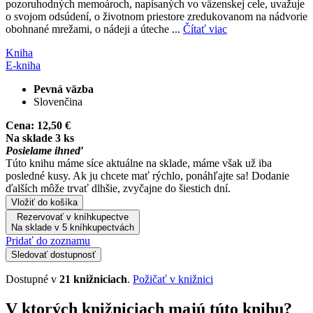
pozoruhodných memoároch, napísaných vo väzenskej cele, uvažuje
o svojom odsúdení, o životnom priestore zredukovanom na nádvorie
obohnané mrežami, o nádeji a úteche ...
Čítať viac
Kniha
E-kniha
Pevná väzba
Slovenčina
Cena:
12,50 €
Na sklade 3 ks
Posielame ihneď
Túto knihu máme síce aktuálne na sklade, máme však už iba
posledné kusy. Ak ju chcete mať rýchlo, ponáhľajte sa! Dodanie
ďalších môže trvať dlhšie, zvyčajne do šiestich dní.
Vložiť do košíka
Rezervovať v kníhkupectve
Na sklade v 5 kníhkupectvách
Pridať do zoznamu
Sledovať dostupnosť
Dostupné v
21 knižniciach
.
Požičať v knižnici
V ktorých knižniciach majú túto knihu?