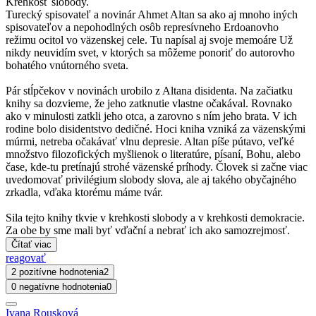
Krehkosť slobody.
Turecký spisovateľ a novinár Ahmet Altan sa ako aj mnoho iných
spisovateľov a nepohodlných osôb represívneho Erdoanovho
režimu ocitol vo väzenskej cele. Tu napísal aj svoje memoáre Už
nikdy neuvidím svet, v ktorých sa môžeme ponoriť do autorovho
bohatého vnútorného sveta.
Pár stĺpčekov v novinách urobilo z Altana disidenta. Na začiatku
knihy sa dozvieme, že jeho zatknutie vlastne očakával. Rovnako
ako v minulosti zatkli jeho otca, a zarovno s ním jeho brata. V ich
rodine bolo disidentstvo dedičné. Hoci kniha vzniká za väzenskými
múrmi, netreba očakávať vlnu depresie. Altan píše pútavo, veľké
množstvo filozofických myšlienok o literatúre, písaní, Bohu, alebo
čase, kde-tu pretínajú strohé väzenské príhody. Človek si začne viac
uvedomovať privilégium slobody slova, ale aj takého obyčajného
zrkadla, vďaka ktorému máme tvár.
Sila tejto knihy tkvie v krehkosti slobody a v krehkosti demokracie.
Za obe by sme mali byť vďační a nebrať ich ako samozrejmosť.
Čítať viac
reagovať
2 pozitívne hodnotenia
2
0 negatívne hodnotenia
0
Ivana Rousková