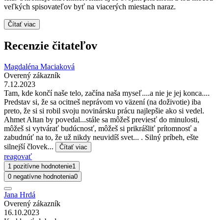
veľkých spisovateľov byť na viacerých miestach naraz.
Čítať viac
Recenzie čitateľov
Magdaléna Maciaková
Overený zákazník
7.12.2023
Tam, kde končí naše telo, začína naša myseľ....a nie je jej konca....
Predstav si, že sa ocitneš neprávom vo väzení (na doživotie) iba
preto, že si si robil svoju novinársku prácu najlepšie ako si vedel.
Ahmet Altan by povedal...stále sa môžeš previesť do minulosti,
môžeš si vytvárať budúcnosť, môžeš si prikrášliť prítomnosť a
zabudnúť na to, že už nikdy neuvidíš svet... . Silný príbeh, ešte
silnejší človek...
Čítať viac
reagovať
1 pozitívne hodnotenie
1
0 negatívne hodnotenia
0
Jana Hrdá
Overený zákazník
16.10.2023