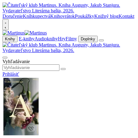
Doručenie
Kníhkupectvá
Knihovrátok
Poukážky
Knižný blog
Kontakt
E-knihy
Audioknihy
Hry
Filmy
Knihy
Doplnky
Vyhľadávanie
Prihlásiť