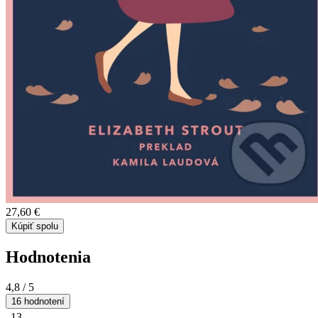
27,60 €
Kúpiť spolu
Hodnotenia
4,8
/ 5
16 hodnotení
13