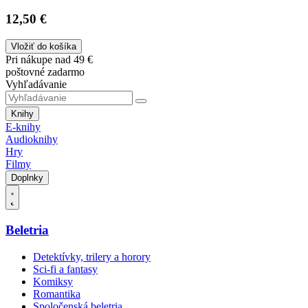
12,50 €
Vložiť do košíka
Pri nákupe nad 49 €
poštovné zadarmo
Vyhľadávanie
Knihy
E-knihy
Audioknihy
Hry
Filmy
Doplnky
Beletria
Detektívky, trilery a horory
Sci-fi a fantasy
Komiksy
Romantika
Spoločenská beletria