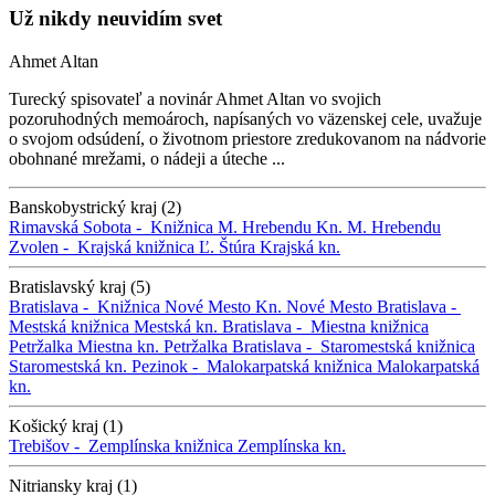
Už nikdy neuvidím svet
Ahmet Altan
Turecký spisovateľ a novinár Ahmet Altan vo svojich
pozoruhodných memoároch, napísaných vo väzenskej cele, uvažuje
o svojom odsúdení, o životnom priestore zredukovanom na nádvorie
obohnané mrežami, o nádeji a úteche ...
Banskobystrický kraj (2)
Rimavská Sobota -
Knižnica M. Hrebendu
Kn. M. Hrebendu
Zvolen -
Krajská knižnica Ľ. Štúra
Krajská kn.
Bratislavský kraj (5)
Bratislava -
Knižnica Nové Mesto
Kn. Nové Mesto
Bratislava -
Mestská knižnica
Mestská kn.
Bratislava -
Miestna knižnica
Petržalka
Miestna kn. Petržalka
Bratislava -
Staromestská knižnica
Staromestská kn.
Pezinok -
Malokarpatská knižnica
Malokarpatská
kn.
Košický kraj (1)
Trebišov -
Zemplínska knižnica
Zemplínska kn.
Nitriansky kraj (1)