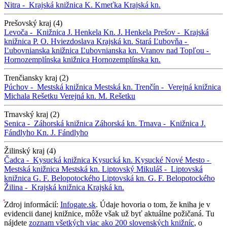
Nitra -
Krajská knižnica K. Kmeťka
Krajská kn.
Prešovský kraj (4)
Levoča -
Knižnica J. Henkela
Kn. J. Henkela
Prešov -
Krajská
knižnica P. O. Hviezdoslava
Krajská kn.
Stará Ľubovňa -
Ľubovnianska knižnica
Ľubovnianska kn.
Vranov nad Topľou -
Hornozemplínska knižnica
Hornozemplínska kn.
Trenčiansky kraj (2)
Púchov -
Mestská knižnica
Mestská kn.
Trenčín -
Verejná knižnica
Michala Rešetku
Verejná kn. M. Rešetku
Trnavský kraj (2)
Senica -
Záhorská knižnica
Záhorská kn.
Trnava -
Knižnica J.
Fándlyho
Kn. J. Fándlyho
Žilinský kraj (4)
Čadca -
Kysucká knižnica
Kysucká kn.
Kysucké Nové Mesto -
Mestská knižnica
Mestská kn.
Liptovský Mikuláš -
Liptovská
knižnica G. F. Belopotockého
Liptovská kn. G. F. Belopotockého
Žilina -
Krajská knižnica
Krajská kn.
Zdroj informácií:
Infogate.sk
. Údaje hovoria o tom, že kniha je v
evidencii danej knižnice, môže však už byť aktuálne požičaná. Tu
nájdete
zoznam všetkých viac ako 200 slovenských knižníc
, o