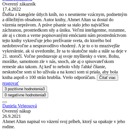
Overený zákazník
17.4.2022
Ďalšia z kategórie útlych kníh, no s nesmierne vzácnym, podnetným
a dôležitým obsahom. Autor knihy, Ahmet Altan sa dostal do
väzenia neprávom. A práve písanie sa stalo jeho najväčšou
záchranou, prostriedkom sily a úniku. Veľmi inteligentne, rozumne,
ale aj s citom a verne popisovanými emóciami nám prostredníctvom
tejto knihy vykresľuje jeho prežívanie sveta, do ktorého bol
nedobrovoľne a nespravodlivo vhodený. A je to o to mrazivejšie
vykreslenie, ak si uvedomíte, že sa to skutočne stalo a stále sa deje v
21. storočí. Voľne predstavuje aj svoje myšlienky o viere, Bohu,
morálke, samotnom zle v nás, snoch, ale aj o spisovateľskom
remesle ako takom. Aj keď to nebolo vždy ľahké čítanie,
neskutočne som si ho užívala a na konci som si priala, aby bola
kniha aspoň o 100 strán hrubšia. Vrelo odporúčam.
Čítať viac
reagovať
3 pozitívne hodnotenia
3
0 negatívne hodnotenia
0
Daniela Velgosová
Overený nákup
26.9.2021
Ahmet Altan napisal vo väzení svoj príbeh, ktorý sa opakuje v jeho
rodine.