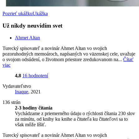
Pozrieť ukážku
Ukážka
Už nikdy neuvidím svet
Ahmet Altan
Turecký spisovateľ a novinár Ahmet Altan vo svojich
pozoruhodných memoároch, napísaných vo väzenskej cele, uvažuje
o svojom odsúdení, o životnom priestore zredukovanom na...
Čítať
viac
4,8
16 hodnotení
Vydavateľstvo
Inaque
, 2021
136 strán
2-3 hodiny čítania
Vychádzame z priemerného údaju o rýchlosti čítania 230 slov
za minútu, od knihy ku knihe a čitateľa ku čitateľovi sa to
však môže líšiť.
Turecký spisovateľ a novinár Ahmet Altan vo svojich