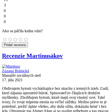
3
0
0
0
Ako sa páčila kniha vám?
Pridať recenziu
Recenzie Martinusákov
Zuzana Bránická
Manažér sociálnych sietí
17. júla 2021
Obdivujem bytosti vychádzajúce bez strachu z temných izieb. Ľudí,
ktorí zápasia uprostred búrok. Spisovateľov čítajúcich druhým
myšlienky. Zbožňujem bytosti, ktoré majú svoj vlastný svet. Také
tvory, čo svoje trápenia menia na veľké zážitky. Možno práve to je
potrebné, prežiť úplne všetko, aby duša ožila, dokázala lietať i bez
tela. Ohromuje ma Ahmet Altan aj so svojím príbehom a tou mocou