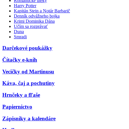
Romantické úteky
Harry Potter
Kapitán Stein a Notár Barbarič
Denník odvážneho bojka
Krimi Dominika Dána
Učím sa rozprávať
Duna
Smradi
Darčekové poukážky
Čítačky e-kníh
Vecičky od Martinusu
Káva, čaj a pochutiny
Hrnčeky a fľaše
Papiernictvo
Zápisníky a kalendáre