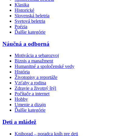
Klasika
Historické
Slovenská beletria
Svetová beletria
Poézia
Ďalšie kategórie
Náučná a odborná
Motivácia a sebarozvoj
Biznis a manažment
Humanitné a spoločenské vedy
História
Životopisy a reportáže
Vzťahy a rodina
Zdravie a životný štýl
Počítače a internet
Hobby
Umenie a dizajn
Ďalšie kategórie
Deti a mládež
Knihorad – poradca kníh pre deti