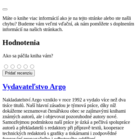
Máte o knihe viac informácií ako je na tejto stránke alebo ste našli
chybu? Budeme vám veľmi vďační, ak nám pomôžete s doplnením
informácií na našich stránkach.
Hodnotenia
Ako sa páčila kniha vám?
Pridať recenziu
Vydavateľstvo Argo
Nakladatelství Argo vzniklo v roce 1992 a vydalo více než dva
tisíce titulů. Naší hlavní zásadou je týmová práce, díky níž
dokážeme seznamovat čtenářskou obec se zajímavými knihami
známých autorů, ale i objevovat pozoruhodné autory nové.
Samozřejmou podmínkou naší práce je úzká a pečlivá spolupráce
autorů a překladatelů s redaktory při přípravě textů, kooperace
technických redaktorů s grafiky a tiskárnami i zodpovědné
fungování propagačního i odbytového oddělení.