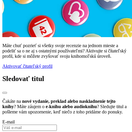
Máte chuť pozrieť si všetky svoje recenzie na jednom mieste a
podeliť sa o ne aj s ostatnými používateľmi? Aktivujte si čítateľský
profil, kde si môžete zvyšovať svoju knihomoľskú úroveň.
Aktivovať čitateľský profil
Sledovať titul
Čakáte na
nové vydanie, preklad alebo naskladnenie tejto
knihy
? Máte záujem o
e-knihu alebo audioknihu
? Sledujte titul a
pošleme vám upozornenie, keď niečo z toho pridáme do ponuky.
E-mail