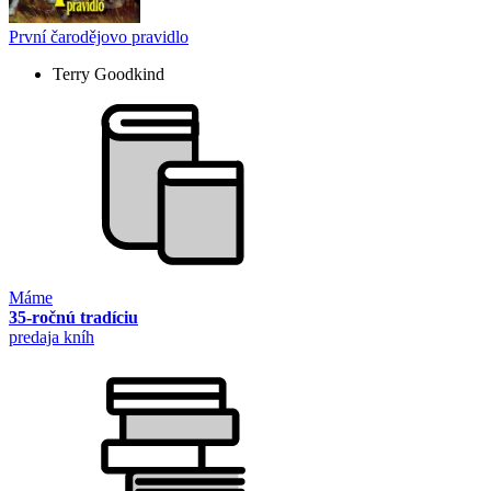
První čarodějovo pravidlo
Terry Goodkind
Máme
35-ročnú tradíciu
predaja kníh