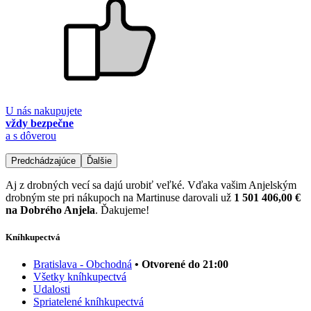
U nás nakupujete
vždy bezpečne
a s dôverou
Predchádzajúce
Ďalšie
Aj z drobných vecí sa dajú urobiť veľké. Vďaka vašim Anjelským
drobným ste pri nákupoch na Martinuse darovali už
1 501 406,00 €
na Dobrého Anjela
. Ďakujeme!
Kníhkupectvá
Bratislava - Obchodná
• Otvorené do 21:00
Všetky kníhkupectvá
Udalosti
Spriatelené kníhkupectvá