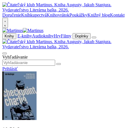
Doručenie
Kníhkupectvá
Knihovrátok
Poukážky
Knižný blog
Kontakt
E-knihy
Audioknihy
Hry
Filmy
Knihy
Doplnky
Vyhľadávanie
Prihlásiť