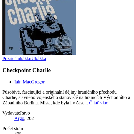
Pozrieť ukážku
Ukážka
Checkpoint Charlie
Iain MacGregor
Působivé, fascinující a originální dějiny hraničního přechodu
Charlie, slavného vojenského stanoviště na hranicích Východního a
Západního Berlína. Místa, kde byla i v čase...
Čítať viac
Vydavateľstvo
Argo
, 2021
Počet strán
408