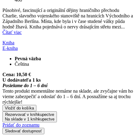
Působivé, fascinující a originální dějiny hraničního přechodu
Charlie, slavného vojenského stanoviště na hranicích Východního a
Západního Berlína. Místa, kde byla i v čase studené války půda
hodně žhavá. Kniha pojednává o nervy drásajícím střetu mezi...
Čítať viac
Kniha
E-kniha
Pevná väzba
Čeština
Cena:
10,50 €
U dodávateľa 1 ks
Posielame do 1 – 6 dní
Tento produkt momentálne nemáme na sklade, ale zvyčajne vám ho
vieme zabezpečiť a odoslať do 1 – 6 dní. A posnažíme sa aj trochu
rýchlejšie!
Vložiť do košíka
Rezervovať v kníhkupectve
Na sklade v 1 kníhkupectve
Pridať do zoznamu
Sledovať dostupnosť