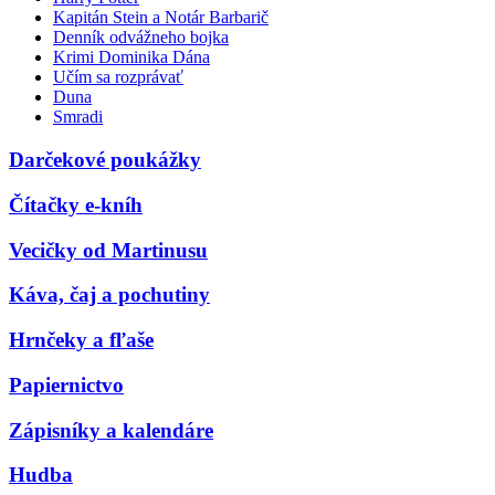
Kapitán Stein a Notár Barbarič
Denník odvážneho bojka
Krimi Dominika Dána
Učím sa rozprávať
Duna
Smradi
Darčekové poukážky
Čítačky e-kníh
Vecičky od Martinusu
Káva, čaj a pochutiny
Hrnčeky a fľaše
Papiernictvo
Zápisníky a kalendáre
Hudba