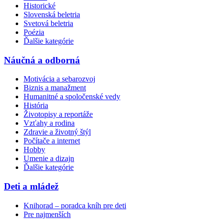
Historické
Slovenská beletria
Svetová beletria
Poézia
Ďalšie kategórie
Náučná a odborná
Motivácia a sebarozvoj
Biznis a manažment
Humanitné a spoločenské vedy
História
Životopisy a reportáže
Vzťahy a rodina
Zdravie a životný štýl
Počítače a internet
Hobby
Umenie a dizajn
Ďalšie kategórie
Deti a mládež
Knihorad – poradca kníh pre deti
Pre najmenších