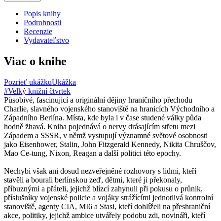
Popis knihy
Podrobnosti
Recenzie
Vydavateľstvo
Viac o knihe
Pozrieť ukážku
Ukážka
#Velký knižní čtvrtek
Působivé, fascinující a originální dějiny hraničního přechodu
Charlie, slavného vojenského stanoviště na hranicích Východního a
Západního Berlína. Místa, kde byla i v čase studené války půda
hodně žhavá. Kniha pojednává o nervy drásajícím střetu mezi
Západem a SSSR, v němž vystupují významné světové osobnosti
jako Eisenhower, Stalin, John Fitzgerald Kennedy, Nikita Chruščov,
Mao Ce-tung, Nixon, Reagan a další politici této epochy.
Nechybí však ani dosud nezveřejněné rozhovory s lidmi, kteří
stavěli a bourali berlínskou zeď, dětmi, které ji překonaly,
příbuznými a přáteli, jejichž blízcí zahynuli při pokusu o průnik,
příslušníky vojenské policie a vojáky strážícími jednotlivá kontrolní
stanoviště, agenty CIA, MI6 a Stasi, kteří dohlíželi na přeshraniční
akce, politiky, jejichž ambice utvářely podobu zdi, novináři, kteří