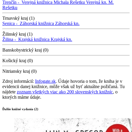
Trenčín -
Verejná knižnica Michala Rešetku
Verejná kn. M.
Rešetku
Trnavský kraj (1)
Senica -
Záhorská knižnica
Záhorská kn.
Žilinský kraj (1)
Žilina -
Krajská knižnica
Krajská kn.
Banskobystrický kraj (0)
Košický kraj (0)
Nitriansky kraj (0)
Zdroj informácií:
Infogate.sk
. Údaje hovoria o tom, že kniha je v
evidencii danej knižnice, môže však už byť aktuálne požičaná. Tu
nájdete
zoznam všetkých viac ako 200 slovenských knižníc
, o
ktorých máme údaje.
Ďalšie knižné vydania (2)