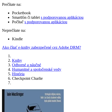
Prečítate na:
Pocketbook
Smartfón či tablet
s podporovanou aplikáciou
Počítač
s podporovanou aplikáciou
Neprečítate na:
Kindle
Ako čítať e-knihy zabezpečené cez Adobe DRM?
Knihy
Odborné a náučné
Humanitné a spoločenské vedy
História
Checkpoint Charlie