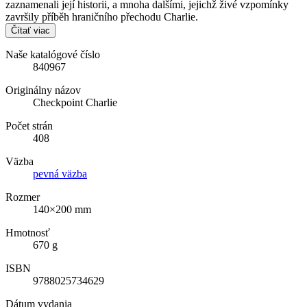
zaznamenali její historii, a mnoha dalšími, jejichž živé vzpomínky
završily příběh hraničního přechodu Charlie.
Čítať viac
Naše katalógové číslo
840967
Originálny názov
Checkpoint Charlie
Počet strán
408
Väzba
pevná väzba
Rozmer
140×200 mm
Hmotnosť
670 g
ISBN
9788025734629
Dátum vydania