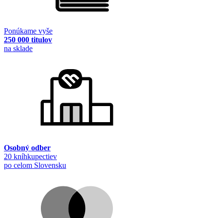
Ponúkame vyše
250 000 titulov
na sklade
Osobný odber
20 kníhkupectiev
po celom Slovensku