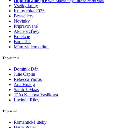
Odporúčame pre vás
Knižné tipy ušité na mieru vám
Všetky knihy
Knihy roka 2025
Bestsellery
Novinky
Pripravované
Akcie a zľavy
Kolekcie
BookTok
Mám záujem o titul
Top autori
Dominik Dán
Julie Caplin
Rebecca Yarros
Ana Huang
Sarah J. Maas
Táňa Keleová Vasilková
Lucinda Riley
Top série
Romantické úteky
Harry Potter