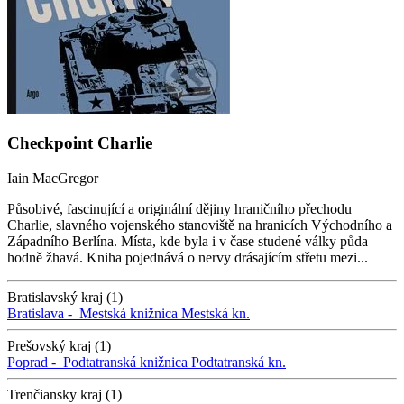
Checkpoint Charlie
Iain MacGregor
Působivé, fascinující a originální dějiny hraničního přechodu
Charlie, slavného vojenského stanoviště na hranicích Východního a
Západního Berlína. Místa, kde byla i v čase studené války půda
hodně žhavá. Kniha pojednává o nervy drásajícím střetu mezi...
Bratislavský kraj (1)
Bratislava -
Mestská knižnica
Mestská kn.
Prešovský kraj (1)
Poprad -
Podtatranská knižnica
Podtatranská kn.
Trenčiansky kraj (1)