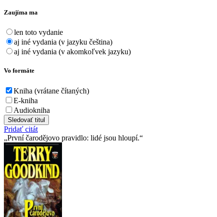
Zaujíma ma
len toto vydanie
aj iné vydania (v jazyku čeština)
aj iné vydania (v akomkoľvek jazyku)
Vo formáte
Kniha (vrátane čítaných)
E-kniha
Audiokniha
Sledovať titul
Pridať citát
První čarodějovo pravidlo: lidé jsou hloupí.