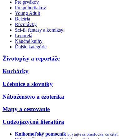
Pre prvákov
Pre pubertiakov
Young Adult
Beletria
Rozprávky
Sci-fi, fantasy a komiksy
Leporelá
Náučné knihy
Ďalšie kategórie
Životopisy a reportáže
Kuchárky
Učebnice a slovníky
Náboženstvo a ezoterika
Mapy a cestovanie
Cudzojazyčná literatúra
Knihomoľský pomocník
Spýtajte sa Sherlocka, čo čítať