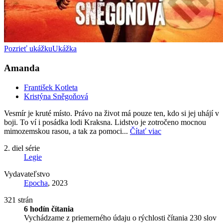
Pozrieť ukážku
Ukážka
Amanda
František Kotleta
Kristýna Sněgoňová
Vesmír je kruté místo. Právo na život má pouze ten, kdo si jej uhájí v
boji. To ví i posádka lodi Kraksna. Lidstvo je zotročeno mocnou
mimozemskou rasou, a tak za pomoci...
Čítať viac
2. diel série
Legie
Vydavateľstvo
Epocha
, 2023
321 strán
6 hodín čítania
Vychádzame z priemerného údaju o rýchlosti čítania 230 slov