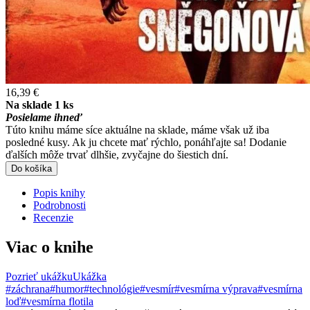
16,39 €
Na sklade 1 ks
Posielame ihneď
Túto knihu máme síce aktuálne na sklade, máme však už iba
posledné kusy. Ak ju chcete mať rýchlo, ponáhľajte sa! Dodanie
ďalších môže trvať dlhšie, zvyčajne do šiestich dní.
Do košíka
Popis knihy
Podrobnosti
Recenzie
Viac o knihe
Pozrieť ukážku
Ukážka
#záchrana
#humor
#technológie
#vesmír
#vesmírna výprava
#vesmírna
loď
#vesmírna flotila