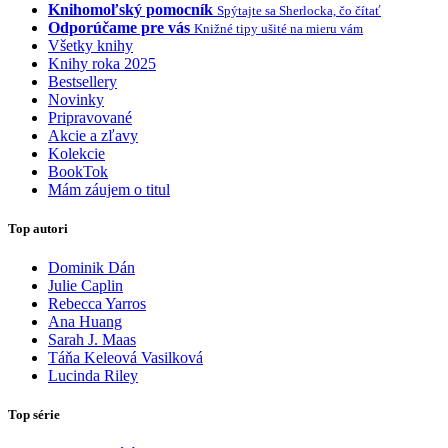
Knihomoľský pomocník
Spýtajte sa Sherlocka, čo čítať
Odporúčame pre vás
Knižné tipy ušité na mieru vám
Všetky knihy
Knihy roka 2025
Bestsellery
Novinky
Pripravované
Akcie a zľavy
Kolekcie
BookTok
Mám záujem o titul
Top autori
Dominik Dán
Julie Caplin
Rebecca Yarros
Ana Huang
Sarah J. Maas
Táňa Keleová Vasilková
Lucinda Riley
Top série