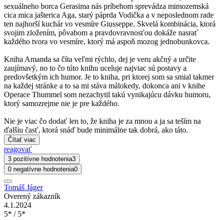
sexuálneho borca Gerasima nás príbehom sprevádza mimozemská
cica mica jašterica Aga, starý páprda Vodička a v neposlednom rade
ten najhorší kuchár vo vesmíre Giusseppe. Skvelá kombinácia, ktorá
svojim zložením, pôvabom a pravdovravnosťou dokáže nasrať
každého tvora vo vesmíre, ktorý má aspoň mozog jednobunkovca.
Kniha Amanda sa číta veľmi rýchlo, dej je veru akčný a určite
zaujímavý, no to čo túto knihu uceluje najviac sú postavy a
predovšetkým ich humor. Je to kniha, pri ktorej som sa smial takmer
na každej stránke a to sa mi stáva málokedy, dokonca ani v knihe
Operace Thummel som nezachytil takú vynikajúcu dávku humoru,
ktorý samozrejme nie je pre každého.
Nie je viac čo dodať len to, že kniha je za mnou a ja sa teším na
ďalšiu časť, ktorá snáď bude minimálne tak dobrá, ako táto.
Čítať viac
reagovať
3 pozitívne hodnotenia
3
0 negatívne hodnotenia
0
Tomáš Jáger
Overený zákazník
4.1.2024
5* / 5*