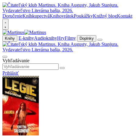
Doručenie
Kníhkupectvá
Knihovrátok
Poukážky
Knižný blog
Kontakt
E-knihy
Audioknihy
Hry
Filmy
Knihy
Doplnky
Vyhľadávanie
Prihlásiť