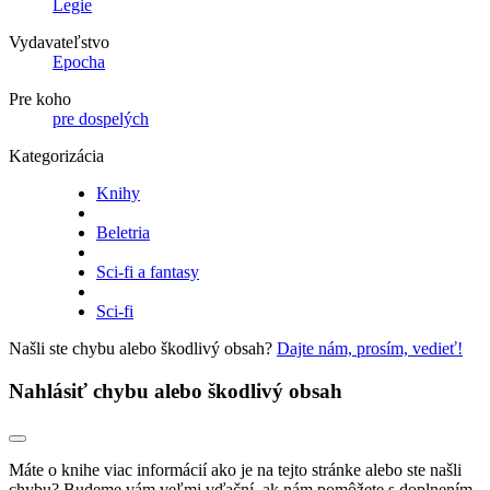
Legie
Vydavateľstvo
Epocha
Pre koho
pre dospelých
Kategorizácia
Knihy
Beletria
Sci-fi a fantasy
Sci-fi
Našli ste chybu alebo škodlivý obsah?
Dajte nám, prosím, vedieť!
Nahlásiť chybu alebo škodlivý obsah
Máte o knihe viac informácií ako je na tejto stránke alebo ste našli
chybu? Budeme vám veľmi vďační, ak nám pomôžete s doplnením