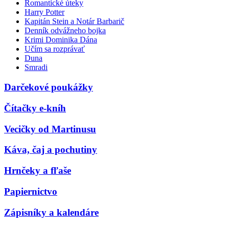
Romantické úteky
Harry Potter
Kapitán Stein a Notár Barbarič
Denník odvážneho bojka
Krimi Dominika Dána
Učím sa rozprávať
Duna
Smradi
Darčekové poukážky
Čítačky e-kníh
Vecičky od Martinusu
Káva, čaj a pochutiny
Hrnčeky a fľaše
Papiernictvo
Zápisníky a kalendáre