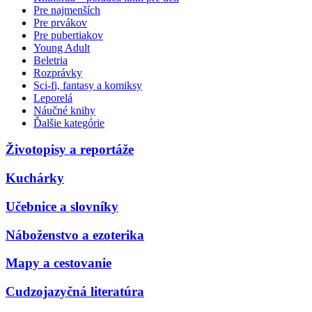
Pre najmenších
Pre prvákov
Pre pubertiakov
Young Adult
Beletria
Rozprávky
Sci-fi, fantasy a komiksy
Leporelá
Náučné knihy
Ďalšie kategórie
Životopisy a reportáže
Kuchárky
Učebnice a slovníky
Náboženstvo a ezoterika
Mapy a cestovanie
Cudzojazyčná literatúra