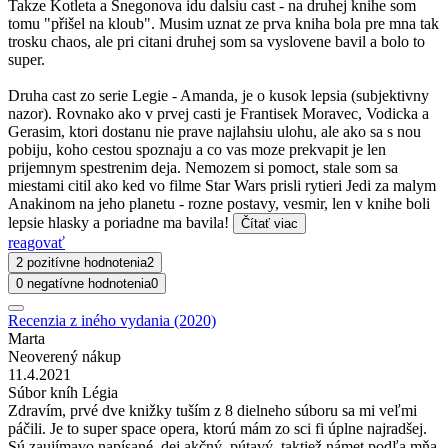
Takze Kotleta a Snegonova idu dalsiu cast - na druhej knihe som
tomu "přišel na kloub". Musim uznat ze prva kniha bola pre mna tak
trosku chaos, ale pri citani druhej som sa vyslovene bavil a bolo to
super.
Druha cast zo serie Legie - Amanda, je o kusok lepsia (subjektivny
nazor). Rovnako ako v prvej casti je Frantisek Moravec, Vodicka a
Gerasim, ktori dostanu nie prave najlahsiu ulohu, ale ako sa s nou
pobiju, koho cestou spoznaju a co vas moze prekvapit je len
prijemnym spestrenim deja. Nemozem si pomoct, stale som sa
miestami citil ako ked vo filme Star Wars prisli rytieri Jedi za malym
Anakinom na jeho planetu - rozne postavy, vesmir, len v knihe boli
lepsie hlasky a poriadne ma bavila!
Čítať viac
reagovať
2 pozitívne hodnotenia
2
0 negatívne hodnotenia
0
Recenzia z iného vydania (2020)
Marta
Neoverený nákup
11.4.2021
Súbor kníh Légia
Zdravím, prvé dve knižky tuším z 8 dielneho súboru sa mi veľmi
páčili. Je to super space opera, ktorú mám zo sci fi úplne najradšej.
Sú zaujímavo napísané, dej akčný, pútavý, taktiež námet podľa mňa