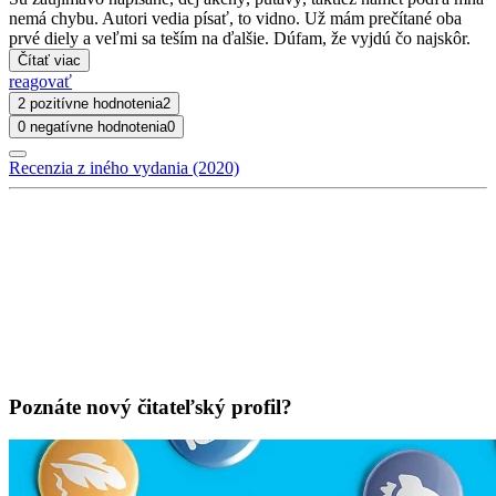
nemá chybu. Autori vedia písať, to vidno. Už mám prečítané oba
prvé diely a veľmi sa teším na ďalšie. Dúfam, že vyjdú čo najskôr.
Čítať viac
reagovať
2 pozitívne hodnotenia
2
0 negatívne hodnotenia
0
Recenzia z iného vydania (2020)
Poznáte nový čitateľský profil?