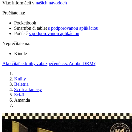
Viac informácií v
našich návodoch
Prečítate na:
Pocketbook
Smartfón či tablet
s podporovanou aplikáciou
Počítač
s podporovanou aplikáciou
Neprečítate na:
Kindle
Ako čítať e-knihy zabezpečené cez Adobe DRM?
Knihy
Beletria
Sci-fi a fantasy
Sci-fi
Amanda