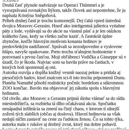
Druhá časť plynule nadväzuje na Operaci Thümmel a je
vyrozprávaná rovnakým štýlom, takže človek ani nepostrehne, že ju
napísala Kristýna Sněgoňová.
Príbeh druhej časti je trochu komornejší. Dej ťahá vpred ústredná
dvojica Moravec-Gerasim. Hneď ako inteligentná jašterica vytiahne
päty z lode, vydávajú sa do akcie na vlastnú päsť a je len otázkou
krátkeho času, kedy sa všetko začne kaziť. A častokrát úplne
zbytočne, keďže hlavným motívom konania hrdinov je
predovšetkým nadržanosť. Správali sa nezodpovedne a vyslovene
hlúpo, navyše opakovane. Preto trochu sťahujem hodnotenie v
porovnaní s prvou časťou. Moji obľúbenci Vodička a Giuseppe sú v
úzadí, čo je škoda. Najviac som sa bavila práve na častiach, v
ktorých boli spomenutí aj oni.
Autorka rozvíja a dopĺňa knižný vesmír naozaj pekne a pridala aj
piesočných hadov, ktorí znalcom sci-fi isto trochu pripomenú Dunu.
Planéta Namathé pôsobí realisticky počnúc bordelom a súkromnou
ZOO končiac. Bavilo ma objavovať jej zákutia spolu s hlavnými
hrdinami.
Od chvíle, ako Moravec a Gerasim prijmú úlohu vlámať sa do sídla
miestodržiteľa, sa rozbieha tá dlho očakávaná akcia. Spočiatku
nenápadná infiltrácia sa zmení na čistý chaos, v ktorom tí silnejší
zožerú tých slabších (občas aj doslova). Hlavní hrdinovia sa však
nedajú ničím zastaviť na ceste za ľudskou ženou. Čo sa tohto týka,
autorka mala v rukáve aj drobný zvrat, ktorý ma dobre pobavil.