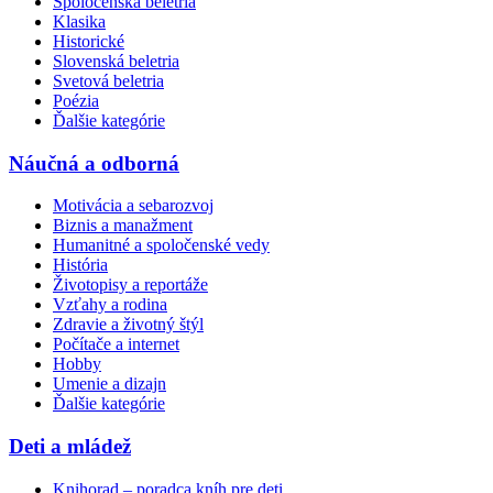
Spoločenská beletria
Klasika
Historické
Slovenská beletria
Svetová beletria
Poézia
Ďalšie kategórie
Náučná a odborná
Motivácia a sebarozvoj
Biznis a manažment
Humanitné a spoločenské vedy
História
Životopisy a reportáže
Vzťahy a rodina
Zdravie a životný štýl
Počítače a internet
Hobby
Umenie a dizajn
Ďalšie kategórie
Deti a mládež
Knihorad – poradca kníh pre deti