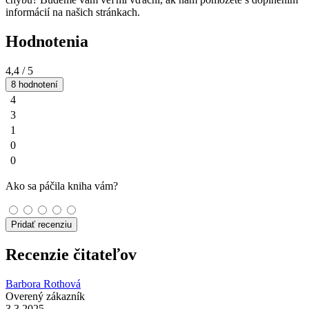
informácií na našich stránkach.
Hodnotenia
4,4
/ 5
8 hodnotení
4
3
1
0
0
Ako sa páčila kniha vám?
Pridať recenziu
Recenzie čitateľov
Barbora Rothová
Overený zákazník
3.3.2025