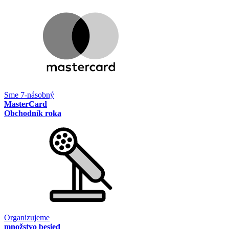
Sme 7-násobný
MasterCard
Obchodník roka
Organizujeme
množstvo besied