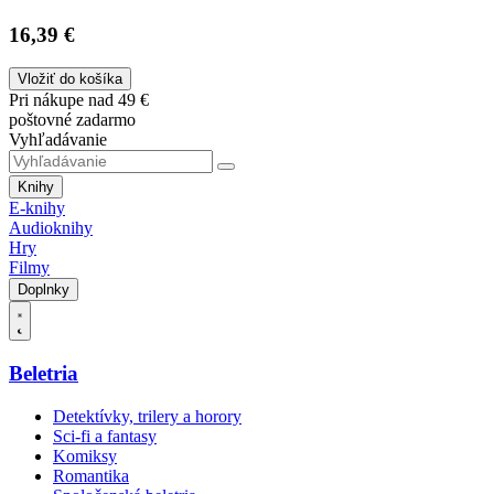
16,39 €
Vložiť do košíka
Pri nákupe nad 49 €
poštovné zadarmo
Vyhľadávanie
Knihy
E-knihy
Audioknihy
Hry
Filmy
Doplnky
Beletria
Detektívky, trilery a horory
Sci-fi a fantasy
Komiksy
Romantika