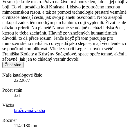
Vesmír je kruté místo. Právo na život má pouze ten, kdo si jej uhájí v
boji. To ví i posádka lodi Kraksna. Lidstvo je zotročeno mocnou
mimozemskou rasou, a tak za pomoci technologie prastaré vesmírné
civilizace hledají cestu, jak svoji planetu osvobodit. Nebo alespoň
nakopat zadek těm modrým parchantům, co ji vyplenili. Život je ale
otázkou priorit. Na planetě Namathé se údajně nachází lidská žena,
kterou je třeba zachránit. Hlavně ze vznešených humanitárních
důvodů, to dá přece rozum. Jenže když při tom pracujete pro
mimozemského mafiána, co vypadá jako slepice, mají věci tendenci
se poněkud komplikovat. Vítejte v sérii Legie – novém světě
Františka Kotlety a Kristýny Sněgoňové, space opeře temné, akční i
zábavné, jak jen to chladný vesmír dovolí.
Čítať viac
Naše katalógové číslo
2222677
Počet strán
321
Väzba
brožovaná väzba
Rozmer
114×180 mm