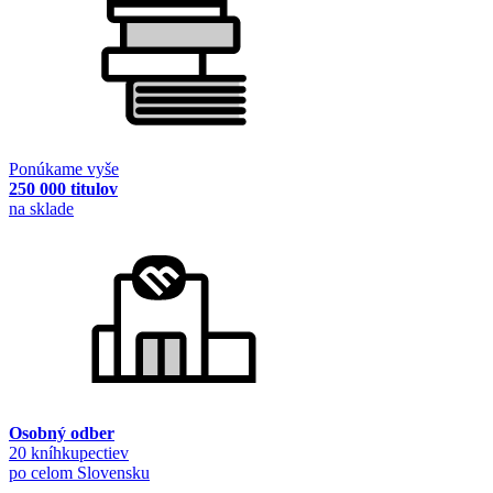
Ponúkame vyše
250 000 titulov
na sklade
Osobný odber
20 kníhkupectiev
po celom Slovensku