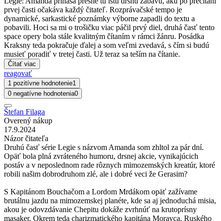
Legie: Amanda prináša presne tú istú drsnú zábavu, akú po prečítaní
prvej časti očakáva každý čitateľ. Rozprávačské tempo je
dynamické, sarkastické poznámky výborne zapadli do textu a
pobavili. Hoci sa mi o trošičku viac páčil prvý diel, druhá časť tento
space opery bola stále kvalitným čítaním v rámci žánru. Posádka
Kraksny teda pokračuje ďalej a som veľmi zvedavá, s čím si budú
musieť poradiť v tretej časti. Už teraz sa teším na čítanie.
Čítať viac
reagovať
1 pozitívne hodnotenie
1
0 negatívne hodnotenia
0
Štefan Filaga
Overený nákup
17.9.2024
Názor čitateľa
Druhú časť série Legie s názvom Amanda som zhltol za pár dní.
Opäť bola plná zvráteného humoru, drsnej akcie, vynikajúcich
postáv a v neposlednom rade rôznych mimozemských kreatúr, ktoré
robili našim dobrodruhom zlé, ale i dobré veci že Gerasim?
S Kapitánom Bouchačom a Lordom Mrdákom opäť zažívame
brutálnu jazdu na mimozemskej planéte, kde sa aj jednoduchá misia,
akou je odovzdávanie Chepitu dokáže zvrhnúť na krutoprísny
masaker. Okrem teda charizmatického kapitána Moravca, Ruského