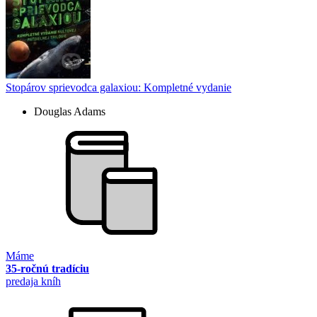
Stopárov sprievodca galaxiou: Kompletné vydanie
Douglas Adams
Máme
35-ročnú tradíciu
predaja kníh