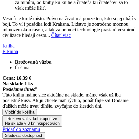
za minútu, od knihy ku knihe a čitateľa ku čitateľovi sa to
však môže líšiť.
Vesmír je kruté místo. Právo na život má pouze ten, kdo si jej uhájí v
boji. To ví i posádka lodi Kraksna. Lidstvo je zotročeno mocnou
mimozemskou rasou, a tak za pomoci technologie prastaré vesmírné
civilizace hledají cestu...
Čítať viac
Kniha
E-kniha
Brožovaná väzba
Čeština
Cena:
16,39 €
Na sklade 1 ks
Posielame ihneď
Túto knihu máme síce aktuálne na sklade, máme však už iba
posledné kusy. Ak ju chcete mať rýchlo, ponáhľajte sa! Dodanie
ďalších môže trvať dlhšie, zvyčajne do šiestich dní.
Vložiť do košíka
Rezervovať v kníhkupectve
Na sklade v 3 kníhkupectvách
Pridať do zoznamu
Sledovať dostupnosť