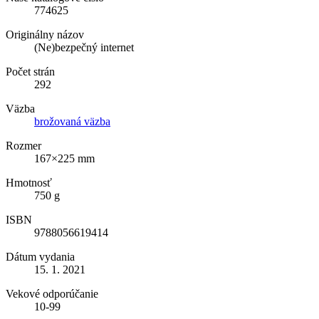
774625
Originálny názov
(Ne)bezpečný internet
Počet strán
292
Väzba
brožovaná väzba
Rozmer
167×225 mm
Hmotnosť
750 g
ISBN
9788056619414
Dátum vydania
15. 1. 2021
Vekové odporúčanie
10-99