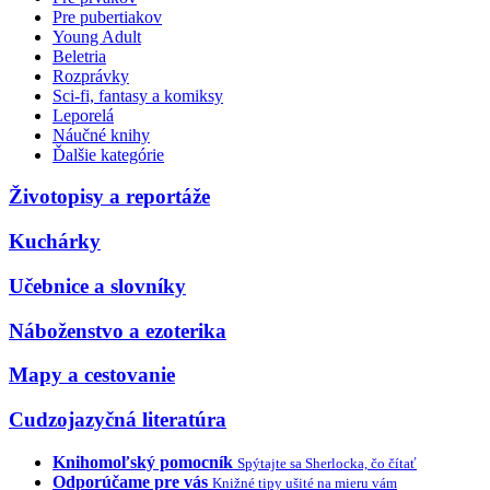
Pre pubertiakov
Young Adult
Beletria
Rozprávky
Sci-fi, fantasy a komiksy
Leporelá
Náučné knihy
Ďalšie kategórie
Životopisy a reportáže
Kuchárky
Učebnice a slovníky
Náboženstvo a ezoterika
Mapy a cestovanie
Cudzojazyčná literatúra
Knihomoľský pomocník
Spýtajte sa Sherlocka, čo čítať
Odporúčame pre vás
Knižné tipy ušité na mieru vám