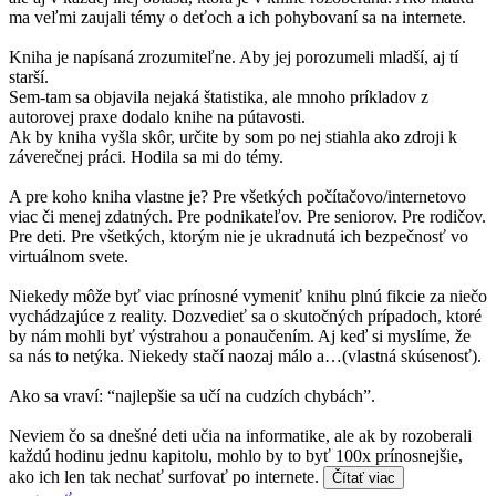
ma veľmi zaujali témy o deťoch a ich pohybovaní sa na internete.
Kniha je napísaná zrozumiteľne. Aby jej porozumeli mladší, aj tí
starší.
Sem-tam sa objavila nejaká štatistika, ale mnoho príkladov z
autorovej praxe dodalo knihe na pútavosti.
Ak by kniha vyšla skôr, určite by som po nej stiahla ako zdroji k
záverečnej práci. Hodila sa mi do témy.
A pre koho kniha vlastne je? Pre všetkých počítačovo/internetovo
viac či menej zdatných. Pre podnikateľov. Pre seniorov. Pre rodičov.
Pre deti. Pre všetkých, ktorým nie je ukradnutá ich bezpečnosť vo
virtuálnom svete.
Niekedy môže byť viac prínosné vymeniť knihu plnú fikcie za niečo
vychádzajúce z reality. Dozvedieť sa o skutočných prípadoch, ktoré
by nám mohli byť výstrahou a ponaučením. Aj keď si myslíme, že
sa nás to netýka. Niekedy stačí naozaj málo a…(vlastná skúsenosť).
Ako sa vraví: “najlepšie sa učí na cudzích chybách”.
Neviem čo sa dnešné deti učia na informatike, ale ak by rozoberali
každú hodinu jednu kapitolu, mohlo by to byť 100x prínosnejšie,
ako ich len tak nechať surfovať po internete.
Čítať viac