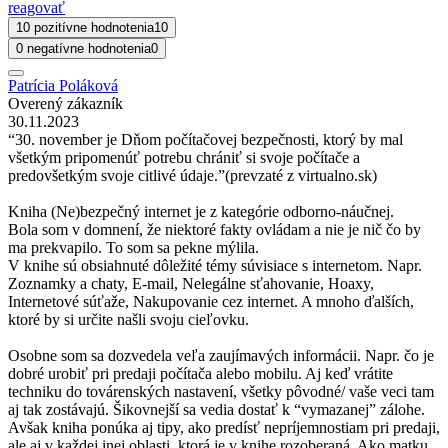
reagovať
10 pozitívne hodnotenia
10
0 negatívne hodnotenia
0
Patrícia Poláková
Overený zákazník
30.11.2023
“30. november je Dňom počítačovej bezpečnosti, ktorý by mal
všetkým pripomenúť potrebu chrániť si svoje počítače a
predovšetkým svoje citlivé údaje.”(prevzaté z virtualno.sk)
Kniha (Ne)bezpečný internet je z kategórie odborno-náučnej.
Bola som v domnení, že niektoré fakty ovládam a nie je nič čo by
ma prekvapilo. To som sa pekne mýlila.
V knihe sú obsiahnuté dôležité témy súvisiace s internetom. Napr.
Zoznamky a chaty, E-mail, Nelegálne sťahovanie, Hoaxy,
Internetové súťaže, Nakupovanie cez internet. A mnoho ďalších,
ktoré by si určite našli svoju cieľovku.
Osobne som sa dozvedela veľa zaujímavých informácii. Napr. čo je
dobré urobiť pri predaji počítača alebo mobilu. Aj keď vrátite
techniku do továrenských nastavení, všetky pôvodné/ vaše veci tam
aj tak zostávajú. Šikovnejší sa vedia dostať k “vymazanej” zálohe.
Avšak kniha ponúka aj tipy, ako predísť nepríjemnostiam pri predaji,
ale aj v každej inej oblasti, ktorá je v knihe rozoberaná. Ako matku