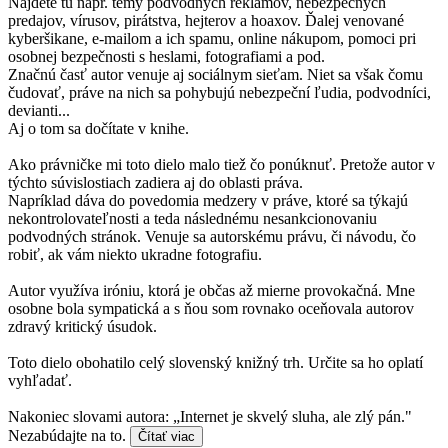
Nájdete tu napr. témy podvodných reklamov, nebezpečných
predajov, vírusov, pirátstva, hejterov a hoaxov. Ďalej venované
kyberšikane, e-mailom a ich spamu, online nákupom, pomoci pri
osobnej bezpečnosti s heslami, fotografiami a pod.
Značnú časť autor venuje aj sociálnym sieťam. Niet sa však čomu
čudovať, práve na nich sa pohybujú nebezpeční ľudia, podvodníci,
devianti...
Aj o tom sa dočítate v knihe.
Ako právničke mi toto dielo malo tiež čo ponúknuť. Pretože autor v
týchto súvislostiach zadiera aj do oblasti práva.
Napríklad dáva do povedomia medzery v práve, ktoré sa týkajú
nekontrolovateľnosti a teda následnému nesankcionovaniu
podvodných stránok. Venuje sa autorskému právu, či návodu, čo
robiť, ak vám niekto ukradne fotografiu.
Autor využíva iróniu, ktorá je občas až mierne provokačná. Mne
osobne bola sympatická a s ňou som rovnako oceňovala autorov
zdravý kritický úsudok.
Toto dielo obohatilo celý slovenský knižný trh. Určite sa ho oplatí
vyhľadať.
Nakoniec slovami autora: „Internet je skvelý sluha, ale zlý pán."
Nezabúdajte na to.
Čítať viac