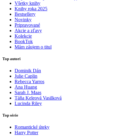
Všetky knihy
Knihy roka 2025
Bestsellery
Novinky
Pripravované
Akcie a zľavy
Kolekcie
BookTok
Mám záujem o titul
Top autori
Dominik Dán
Julie Caplin
Rebecca Yarros
Ana Huang
Sarah J. Maas
Táňa Keleová Vasilková
Lucinda Riley
Top série
Romantické úteky
Harry Potter