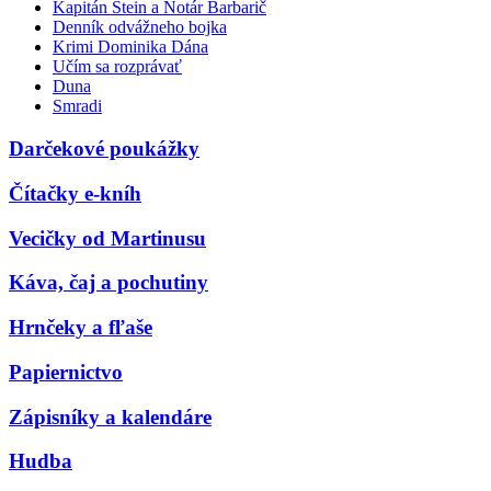
Kapitán Stein a Notár Barbarič
Denník odvážneho bojka
Krimi Dominika Dána
Učím sa rozprávať
Duna
Smradi
Darčekové poukážky
Čítačky e-kníh
Vecičky od Martinusu
Káva, čaj a pochutiny
Hrnčeky a fľaše
Papiernictvo
Zápisníky a kalendáre
Hudba