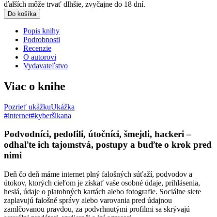
ďalších môže trvať dlhšie, zvyčajne do 18 dní.
Do košíka
Popis knihy
Podrobnosti
Recenzie
O autorovi
Vydavateľstvo
Viac o knihe
Pozrieť ukážku
Ukážka
#internet
#kyberšikana
Podvodníci, pedofili, útočníci, šmejdi, hackeri –
odhaľte ich tajomstvá, postupy a buďte o krok pred
nimi
Deň čo deň máme internet plný falošných súťaží, podvodov a
útokov, ktorých cieľom je získať vaše osobné údaje, prihlásenia,
heslá, údaje o platobných kartách alebo fotografie. Sociálne siete
zaplavujú falošné správy alebo varovania pred údajnou
zamlčovanou pravdou, za podvrhnutými profilmi sa skrývajú