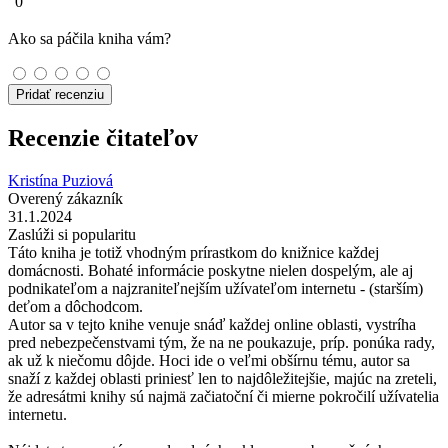
0
Ako sa páčila kniha vám?
Pridať recenziu
Recenzie čitateľov
Kristína Puziová
Overený zákazník
31.1.2024
Zaslúži si popularitu
Táto kniha je totiž vhodným prírastkom do knižnice každej
domácnosti. Bohaté informácie poskytne nielen dospelým, ale aj
podnikateľom a najzraniteľnejším užívateľom internetu - (starším)
deťom a dôchodcom.
Autor sa v tejto knihe venuje snáď každej online oblasti, vystríha
pred nebezpečenstvami tým, že na ne poukazuje, príp. ponúka rady,
ak už k niečomu dôjde. Hoci ide o veľmi obšírnu tému, autor sa
snaží z každej oblasti priniesť len to najdôležitejšie, majúc na zreteli,
že adresátmi knihy sú najmä začiatoční či mierne pokročilí užívatelia
internetu.