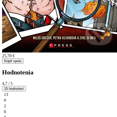
25,70 €
Kúpiť spolu
Hodnotenia
4,7
/ 5
15 hodnotení
13
0
2
0