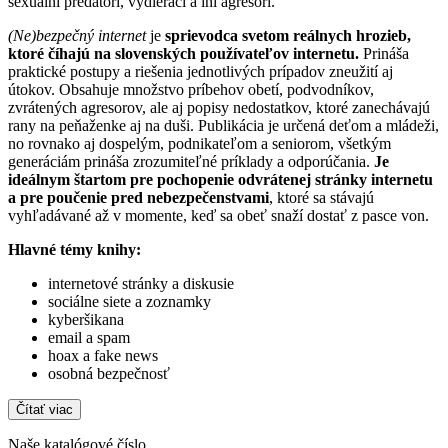
sexuálni predátori, vydierači a iní agresori.
(Ne)bezpečný internet
je
sprievodca svetom reálnych hrozieb,
ktoré číhajú na slovenských používateľov internetu.
Prináša
praktické postupy a riešenia jednotlivých prípadov zneužití aj
útokov. Obsahuje množstvo príbehov obetí, podvodníkov,
zvrátených agresorov, ale aj popisy nedostatkov, ktoré zanechávajú
rany na peňaženke aj na duši. Publikácia je určená deťom a mládeži,
no rovnako aj dospelým, podnikateľom a seniorom, všetkým
generáciám prináša zrozumiteľné príklady a odporúčania.
Je
ideálnym štartom pre pochopenie odvrátenej stránky internetu
a pre poučenie pred nebezpečenstvami
, ktoré sa stávajú
vyhľadávané až v momente, keď sa obeť snaží dostať z pasce von.
Hlavné témy knihy:
internetové stránky a diskusie
sociálne siete a zoznamky
kyberšikana
email a spam
hoax a fake news
osobná bezpečnosť
Čítať viac
Naše katalógové číslo