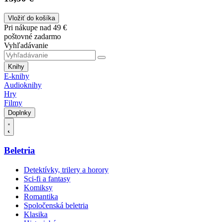
Vložiť do košíka
Pri nákupe nad 49 €
poštovné zadarmo
Vyhľadávanie
Knihy
E-knihy
Audioknihy
Hry
Filmy
Doplnky
Beletria
Detektívky, trilery a horory
Sci-fi a fantasy
Komiksy
Romantika
Spoločenská beletria
Klasika