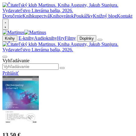
Doručenie
Kníhkupectvá
Knihovrátok
Poukážky
Knižný blog
Kontakt
E-knihy
Audioknihy
Hry
Filmy
Knihy
Doplnky
Vyhľadávanie
Prihlásiť
13,50 €