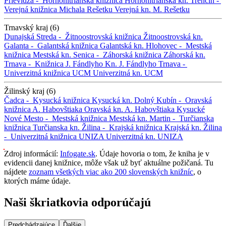
Prievidza -
Hornonitrianska knižnica
Hornonitrianska kn.
Trenčín -
Verejná knižnica Michala Rešetku
Verejná kn. M. Rešetku
Trnavský kraj (6)
Dunajská Streda -
Žitnoostrovská knižnica
Žitnoostrovská kn.
Galanta -
Galantská knižnica
Galantská kn.
Hlohovec -
Mestská
knižnica
Mestská kn.
Senica -
Záhorská knižnica
Záhorská kn.
Trnava -
Knižnica J. Fándlyho
Kn. J. Fándlyho
Trnava -
Univerzitná knižnica UCM
Univerzitná kn. UCM
Žilinský kraj (6)
Čadca -
Kysucká knižnica
Kysucká kn.
Dolný Kubín -
Oravská
knižnica A. Habovštiaka
Oravská kn. A. Habovštiaka
Kysucké
Nové Mesto -
Mestská knižnica
Mestská kn.
Martin -
Turčianska
knižnica
Turčianska kn.
Žilina -
Krajská knižnica
Krajská kn.
Žilina
-
Univerzitná knižnica UNIZA
Univerzitná kn. UNIZA
Zdroj informácií:
Infogate.sk
. Údaje hovoria o tom, že kniha je v
evidencii danej knižnice, môže však už byť aktuálne požičaná. Tu
nájdete
zoznam všetkých viac ako 200 slovenských knižníc
, o
ktorých máme údaje.
Naši škriatkovia odporúčajú
Predchádzajúce
Ďalšie