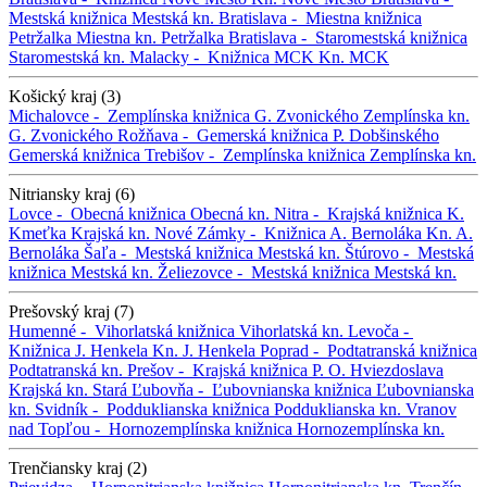
Mestská knižnica
Mestská kn.
Bratislava -
Miestna knižnica
Petržalka
Miestna kn. Petržalka
Bratislava -
Staromestská knižnica
Staromestská kn.
Malacky -
Knižnica MCK
Kn. MCK
Košický kraj (3)
Michalovce -
Zemplínska knižnica G. Zvonického
Zemplínska kn.
G. Zvonického
Rožňava -
Gemerská knižnica P. Dobšinského
Gemerská knižnica
Trebišov -
Zemplínska knižnica
Zemplínska kn.
Nitriansky kraj (6)
Lovce -
Obecná knižnica
Obecná kn.
Nitra -
Krajská knižnica K.
Kmeťka
Krajská kn.
Nové Zámky -
Knižnica A. Bernoláka
Kn. A.
Bernoláka
Šaľa -
Mestská knižnica
Mestská kn.
Štúrovo -
Mestská
knižnica
Mestská kn.
Želiezovce -
Mestská knižnica
Mestská kn.
Prešovský kraj (7)
Humenné -
Vihorlatská knižnica
Vihorlatská kn.
Levoča -
Knižnica J. Henkela
Kn. J. Henkela
Poprad -
Podtatranská knižnica
Podtatranská kn.
Prešov -
Krajská knižnica P. O. Hviezdoslava
Krajská kn.
Stará Ľubovňa -
Ľubovnianska knižnica
Ľubovnianska
kn.
Svidník -
Podduklianska knižnica
Podduklianska kn.
Vranov
nad Topľou -
Hornozemplínska knižnica
Hornozemplínska kn.
Trenčiansky kraj (2)