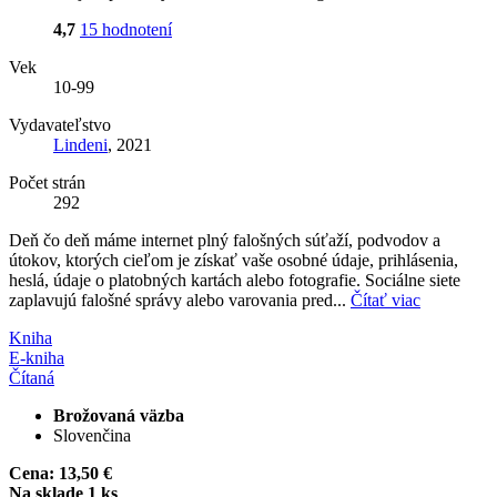
4,7
15 hodnotení
Vek
10-99
Vydavateľstvo
Lindeni
, 2021
Počet strán
292
Deň čo deň máme internet plný falošných súťaží, podvodov a
útokov, ktorých cieľom je získať vaše osobné údaje, prihlásenia,
heslá, údaje o platobných kartách alebo fotografie. Sociálne siete
zaplavujú falošné správy alebo varovania pred...
Čítať viac
Kniha
E-kniha
Čítaná
Brožovaná väzba
Slovenčina
Cena:
13,50 €
Na sklade 1 ks