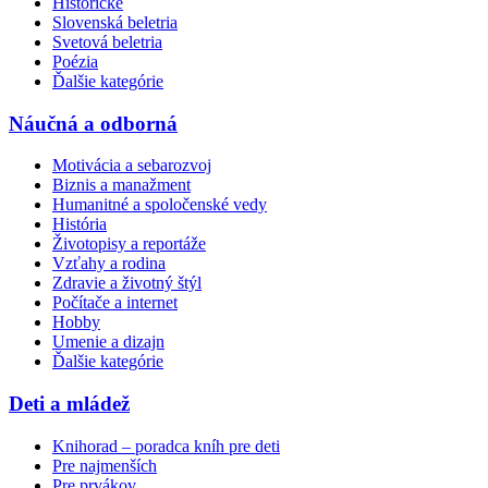
Historické
Slovenská beletria
Svetová beletria
Poézia
Ďalšie kategórie
Náučná a odborná
Motivácia a sebarozvoj
Biznis a manažment
Humanitné a spoločenské vedy
História
Životopisy a reportáže
Vzťahy a rodina
Zdravie a životný štýl
Počítače a internet
Hobby
Umenie a dizajn
Ďalšie kategórie
Deti a mládež
Knihorad – poradca kníh pre deti
Pre najmenších
Pre prvákov