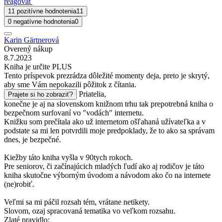
reagovať
11 pozitívne hodnotenia
11
0 negatívne hodnotenia
0
Karin Gärtnerová
Overený nákup
8.7.2023
Kniha je určite PLUS
Tento príspevok prezrádza dôležité momenty deja, preto je skrytý,
aby sme Vám nepokazili pôžitok z čítania.
Priatelia,
Prajete si ho zobraziť?
konečne je aj na slovenskom knižnom trhu tak prepotrebná kniha o
bezpečnom surfovaní vo "vodách" internetu.
Knižku som prečítala ako už internetom ošľahaná užívateľka a v
podstate sa mi len potvrdili moje predpoklady, že to ako sa správam
dnes, je bezpečné.
Kiežby táto kniha vyšla v 90tych rokoch.
Pre seniorov, či začínajúcich mladých ľudí ako aj rodičov je táto
kniha skutočne výborným úvodom a návodom ako čo na internete
(ne)robiť.
Veľmi sa mi páčil rozsah tém, vrátane netikety.
Slovom, ozaj spracovaná tematika vo veľkom rozsahu.
Zlaté pravidlo: