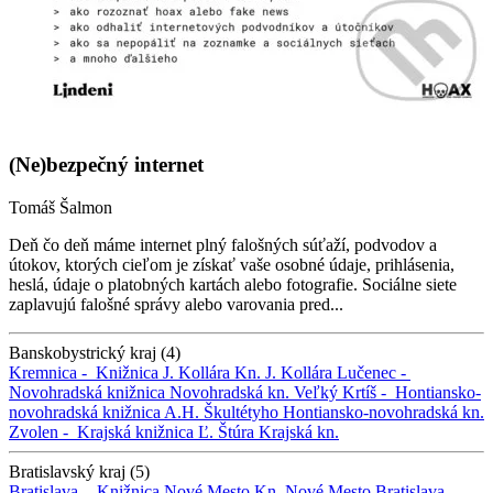
(Ne)bezpečný internet
Tomáš Šalmon
Deň čo deň máme internet plný falošných súťaží, podvodov a
útokov, ktorých cieľom je získať vaše osobné údaje, prihlásenia,
heslá, údaje o platobných kartách alebo fotografie. Sociálne siete
zaplavujú falošné správy alebo varovania pred...
Banskobystrický kraj (4)
Kremnica -
Knižnica J. Kollára
Kn. J. Kollára
Lučenec -
Novohradská knižnica
Novohradská kn.
Veľký Krtíš -
Hontiansko-
novohradská knižnica A.H. Škultétyho
Hontiansko-novohradská kn.
Zvolen -
Krajská knižnica Ľ. Štúra
Krajská kn.
Bratislavský kraj (5)
Bratislava -
Knižnica Nové Mesto
Kn. Nové Mesto
Bratislava -