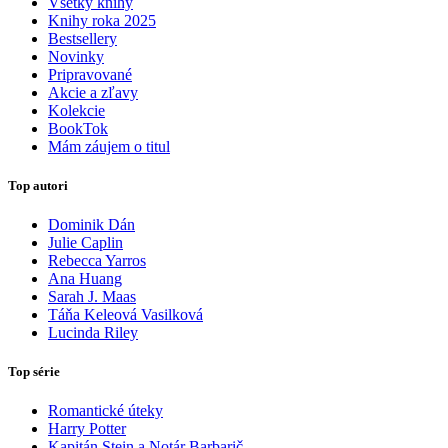
Všetky knihy
Knihy roka 2025
Bestsellery
Novinky
Pripravované
Akcie a zľavy
Kolekcie
BookTok
Mám záujem o titul
Top autori
Dominik Dán
Julie Caplin
Rebecca Yarros
Ana Huang
Sarah J. Maas
Táňa Keleová Vasilková
Lucinda Riley
Top série
Romantické úteky
Harry Potter
Kapitán Stein a Notár Barbarič