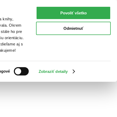
Povoliť všetko
a knihy,
ovala. Okrem
Odmietnuť
stále ho pre
u orientáciu.
dieľame aj s
Ďakujeme!
ngové
Zobraziť detaily