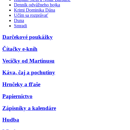
Denník odvážneho bojka
Krimi Dominika Dána
Učím sa rozprávať
Duna
Smradi
Darčekové poukážky
Čítačky e-kníh
Vecičky od Martinusu
Káva, čaj a pochutiny
Hrnčeky a fľaše
Papiernictvo
Zápisníky a kalendáre
Hudba