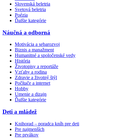
Slovenská beletria
Svetová beletria
Poézia
Ďalšie kategórie
Náučná a odborná
Motivácia a sebarozvoj
Biznis a manažment
Humanitné a spoločenské vedy
História
Životopisy a reportáže
Vzťahy a rodina
Zdravie a životný štýl
Počítače a internet
Hobby
Umenie a dizajn
Ďalšie kategórie
Deti a mládež
Knihorad – poradca kníh pre deti
Pre najmenších
Pre prvákov