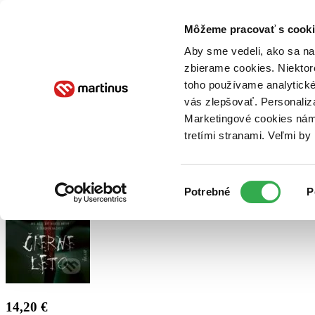
Doručenie
Kníhkupectvá
Knihovrátok
Poukážky
Knižný blog
Kontakt
Môžeme pracovať s cooki
Aby sme vedeli, ako sa na 
zbierame cookies. Niektor
E-knihy
Audioknihy
Hry
Filmy
Knihy
Doplnky
toho používame analytické
vás zlepšovať. Personaliz
Vyhľadávanie
Marketingové cookies nám 
tretími stranami. Veľmi b
Prihlásiť
Výber
Potrebné
P
súhlasu
14,20 €