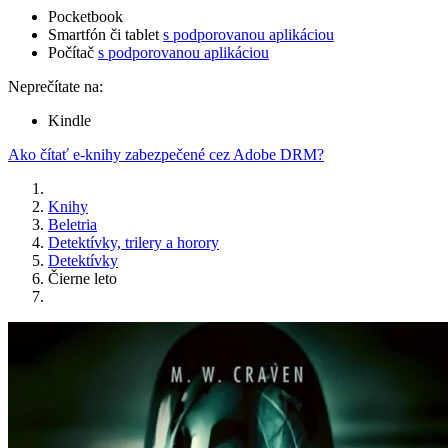
Pocketbook
Smartfón či tablet
s podporovanou aplikáciou
Počítač
s podporovanou aplikáciou
Neprečítate na:
Kindle
Ako čítať e-knihy zabezpečené cez Adobe DRM?
Knihy
Beletria
Detektívky, trilery a horory
Detektívky
Čierne leto