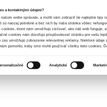
es a kontaktnými údajmi?
našom webe správate, a mohli vám zobraziť tie najlepšie tipy n
é sú naozaj potrebné a bez nich by naša stránka vôbec nefung
 cookies, ktoré nám umožňujú zisťovať, ako náš web funguje, a 
ačné cookies nám dovoľujú prispôsobovať stránku pre vašu lepši
zas umožňujú zobrazenie relevantnej reklamy. Niektoré údaje z
y nám pomohlo, keby sme mohli používať všetky tieto cookies. 
ersonalizačné
Analytické
Marketi