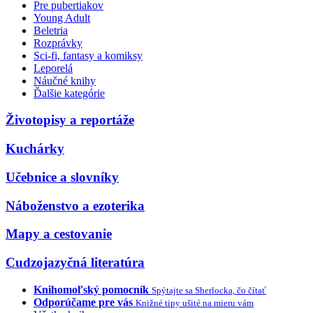
Pre pubertiakov
Young Adult
Beletria
Rozprávky
Sci-fi, fantasy a komiksy
Leporelá
Náučné knihy
Ďalšie kategórie
Životopisy a reportáže
Kuchárky
Učebnice a slovníky
Náboženstvo a ezoterika
Mapy a cestovanie
Cudzojazyčná literatúra
Knihomoľský pomocník
Spýtajte sa Sherlocka, čo čítať
Odporúčame pre vás
Knižné tipy ušité na mieru vám