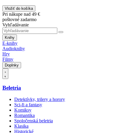
Vložiť do košíka
Pri nákupe nad 49 €
poštovné zadarmo
Vyhľadávanie
Knihy
E-knihy
Audioknihy
Hry
Filmy
Doplnky
Beletria
Detektívky, trilery a horory
Sci-fi a fantasy
Komiksy
Romantika
Spoločenská beletria
Klasika
Historické