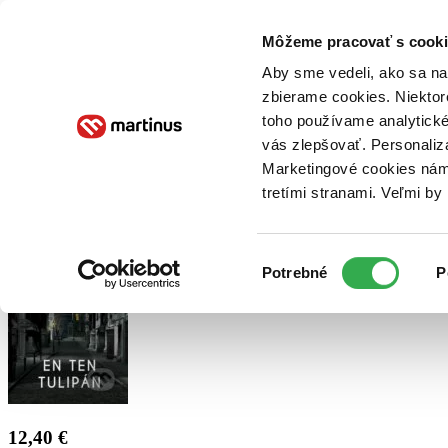
Doručenie
Kníhkupectvá
Knihovrátok
Poukážky
Knižný blog
Kontakt
Môžeme pracovať s cooki
Aby sme vedeli, ako sa na 
zbierame cookies. Niektor
E-knihy
Audioknihy
Hry
Filmy
Knihy
Doplnky
toho používame analytické
vás zlepšovať. Personaliz
Vyhľadávanie
Marketingové cookies nám 
tretími stranami. Veľmi b
Prihlásiť
Výber
Potrebné
P
súhlasu
12,40 €