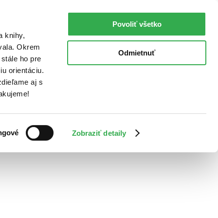
Povoliť všetko
a knihy,
ovala. Okrem
Odmietnuť
stále ho pre
u orientáciu.
dieľame aj s
Ďakujeme!
ngové
Zobraziť detaily