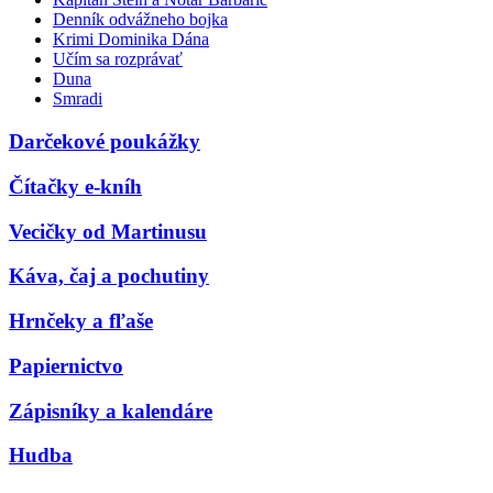
Denník odvážneho bojka
Krimi Dominika Dána
Učím sa rozprávať
Duna
Smradi
Darčekové poukážky
Čítačky e-kníh
Vecičky od Martinusu
Káva, čaj a pochutiny
Hrnčeky a fľaše
Papiernictvo
Zápisníky a kalendáre
Hudba