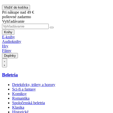
Vložiť do košíka
Pri nákupe nad 49 €
poštovné zadarmo
Vyhľadávanie
Knihy
E-knihy
Audioknihy
Hry
Filmy
Doplnky
Beletria
Detektívky, trilery a horory
Sci-fi a fantasy
Komiksy
Romantika
Spoločenská beletria
Klasika
Historické