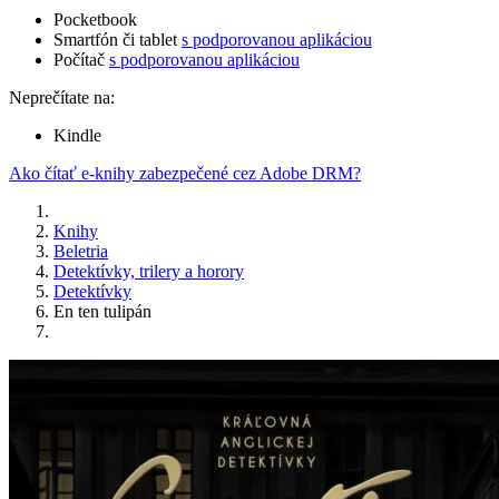
Pocketbook
Smartfón či tablet
s podporovanou aplikáciou
Počítač
s podporovanou aplikáciou
Neprečítate na:
Kindle
Ako čítať e-knihy zabezpečené cez Adobe DRM?
Knihy
Beletria
Detektívky, trilery a horory
Detektívky
En ten tulipán