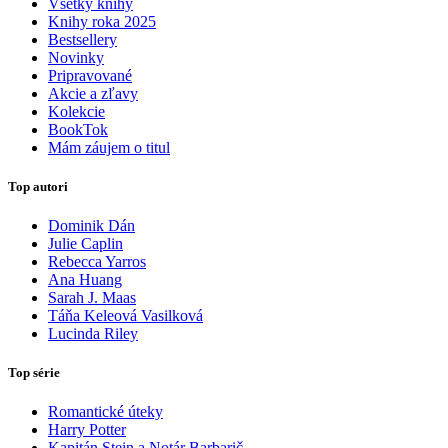
Všetky knihy
Knihy roka 2025
Bestsellery
Novinky
Pripravované
Akcie a zľavy
Kolekcie
BookTok
Mám záujem o titul
Top autori
Dominik Dán
Julie Caplin
Rebecca Yarros
Ana Huang
Sarah J. Maas
Táňa Keleová Vasilková
Lucinda Riley
Top série
Romantické úteky
Harry Potter
Kapitán Stein a Notár Barbarič