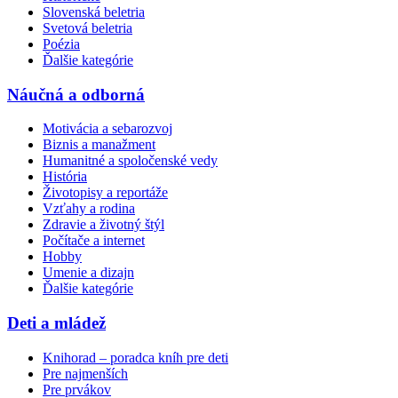
Slovenská beletria
Svetová beletria
Poézia
Ďalšie kategórie
Náučná a odborná
Motivácia a sebarozvoj
Biznis a manažment
Humanitné a spoločenské vedy
História
Životopisy a reportáže
Vzťahy a rodina
Zdravie a životný štýl
Počítače a internet
Hobby
Umenie a dizajn
Ďalšie kategórie
Deti a mládež
Knihorad – poradca kníh pre deti
Pre najmenších
Pre prvákov