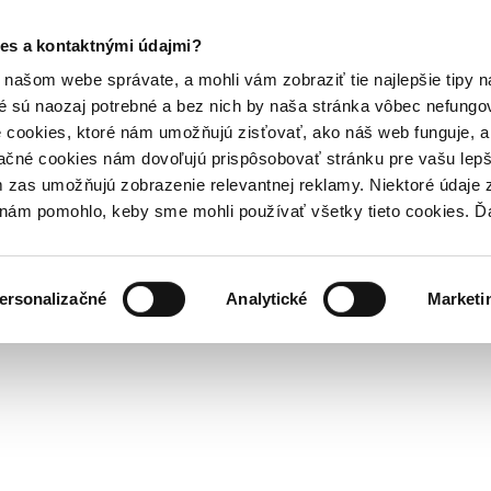
es a kontaktnými údajmi?
našom webe správate, a mohli vám zobraziť tie najlepšie tipy n
é sú naozaj potrebné a bez nich by naša stránka vôbec nefung
 cookies, ktoré nám umožňujú zisťovať, ako náš web funguje, a 
ačné cookies nám dovoľujú prispôsobovať stránku pre vašu lepši
zas umožňujú zobrazenie relevantnej reklamy. Niektoré údaje z
y nám pomohlo, keby sme mohli používať všetky tieto cookies. 
ersonalizačné
Analytické
Marketi