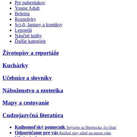
Pre pubertiakov
Young Adult
Beletria
Rozprávky
Sci-fi, fantasy a komiksy
Leporelá
Náučné knihy
Ďalšie kategórie
Životopisy a reportáže
Kuchárky
Učebnice a slovníky
Náboženstvo a ezoterika
Mapy a cestovanie
Cudzojazyčná literatúra
Knihomoľský pomocník
Spýtajte sa Sherlocka, čo čítať
Odporúčame pre vás
Knižné tipy ušité na mieru vám