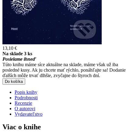
13,10 €
Na sklade 3 ks
Posielame ihneď
Túto knihu máme síce aktuálne na sklade, máme však už iba
posledné kusy. Ak ju chcete mať rýchlo, ponáhľajte sa! Dodanie
ďalších môže trvať dlhšie, zvyčajne do štyroch dní.
Do košíka
Popis knihy
Podrobnosti
Recenzie
O autorovi
Vydavateľstvo
Viac o knihe