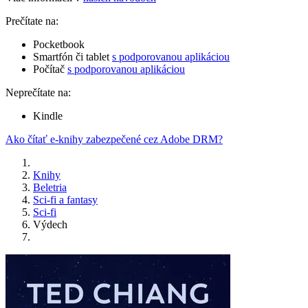
Prečítate na:
Pocketbook
Smartfón či tablet
s podporovanou aplikáciou
Počítač
s podporovanou aplikáciou
Neprečítate na:
Kindle
Ako čítať e-knihy zabezpečené cez Adobe DRM?
Knihy
Beletria
Sci-fi a fantasy
Sci-fi
Výdech