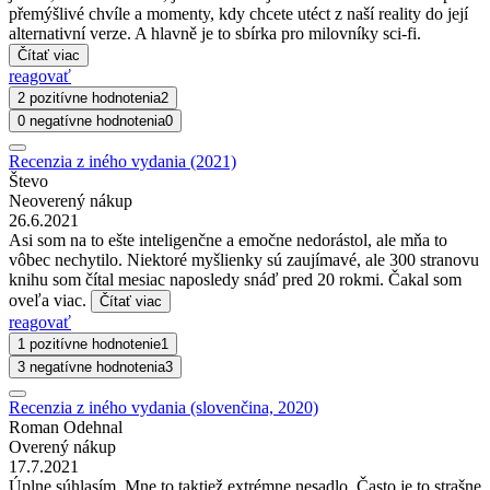
přemýšlivé chvíle a momenty, kdy chcete utéct z naší reality do její
alternativní verze. A hlavně je to sbírka pro milovníky sci-fi.
Čítať viac
reagovať
2 pozitívne hodnotenia
2
0 negatívne hodnotenia
0
Recenzia z iného vydania (2021)
Števo
Neoverený nákup
26.6.2021
Asi som na to ešte inteligenčne a emočne nedorástol, ale mňa to
vôbec nechytilo. Niektoré myšlienky sú zaujímavé, ale 300 stranovu
knihu som čítal mesiac naposledy snáď pred 20 rokmi. Čakal som
oveľa viac.
Čítať viac
reagovať
1 pozitívne hodnotenie
1
3 negatívne hodnotenia
3
Recenzia z iného vydania (slovenčina, 2020)
Roman Odehnal
Overený nákup
17.7.2021
Úplne súhlasím. Mne to taktiež extrémne nesadlo. Často je to strašne