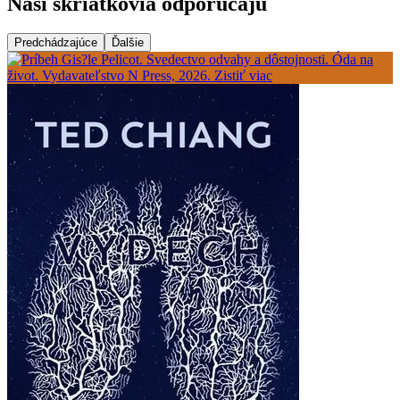
Naši škriatkovia odporúčajú
Predchádzajúce
Ďalšie