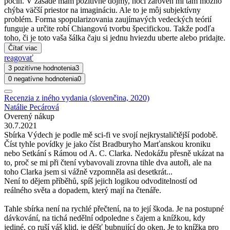
počin. V zásade mám pozitívne dojmy, hoci zároveň mi tam možno
chýba väčší priestor na imagináciu. Ale to je môj subjektívny
problém. Forma spopularizovania zaujímavých vedeckých teórií
funguje a určite robí Chiangovú tvorbu špecifickou. Takže podľa
toho, či je toto vaša šálka čaju si jednu hviezdu uberte alebo pridajte.
Čítať viac
reagovať
3 pozitívne hodnotenia
3
0 negatívne hodnotenia
0
Recenzia z iného vydania (slovenčina, 2020)
Natálie Pecárová
Overený nákup
30.7.2021
Sbírka Výdech je podle mě sci-fi ve svojí nejkrystaličtější podobě.
Číst tyhle povídky je jako číst Bradburyho Marťanskou kroniku
nebo Setkání s Rámou od A. C. Clarka. Nedokážu přesně ukázat na
to, proč se mi při čtení vybavovali zrovna tihle dva autoři, ale na
toho Clarka jsem si vážně vzpomněla asi desetkrát...
Není to dějem příběhů, spíš jejich logikou odvoditelností od
reálného světa a dopadem, který mají na čtenáře.
Tahle sbírka není na rychlé přečtení, na to její škoda. Je na postupné
dávkování, na tichá nedělní odpoledne s čajem a knížkou, kdy
jediné, co ruší váš klid, je déšť bubnující do oken. Je to knížka pro