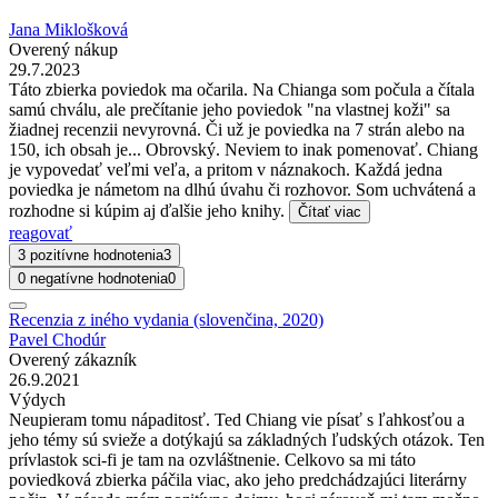
Jana Miklošková
Overený nákup
29.7.2023
Táto zbierka poviedok ma očarila. Na Chianga som počula a čítala
samú chválu, ale prečítanie jeho poviedok "na vlastnej koži" sa
žiadnej recenzii nevyrovná. Či už je poviedka na 7 strán alebo na
150, ich obsah je... Obrovský. Neviem to inak pomenovať. Chiang
je vypovedať veľmi veľa, a pritom v náznakoch. Každá jedna
poviedka je námetom na dlhú úvahu či rozhovor. Som uchvátená a
rozhodne si kúpim aj ďalšie jeho knihy.
Čítať viac
reagovať
3 pozitívne hodnotenia
3
0 negatívne hodnotenia
0
Recenzia z iného vydania (slovenčina, 2020)
Pavel Chodúr
Overený zákazník
26.9.2021
Výdych
Neupieram tomu nápaditosť. Ted Chiang vie písať s ľahkosťou a
jeho témy sú svieže a dotýkajú sa základných ľudských otázok. Ten
prívlastok sci-fi je tam na ozvláštnenie. Celkovo sa mi táto
poviedková zbierka páčila viac, ako jeho predchádzajúci literárny