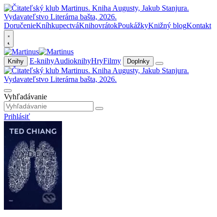
Doručenie
Kníhkupectvá
Knihovrátok
Poukážky
Knižný blog
Kontakt
E-knihy
Audioknihy
Hry
Filmy
Knihy
Doplnky
Vyhľadávanie
Prihlásiť