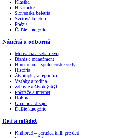
Klasika
Historické
Slovenská beletria
Svetová beletria
Poézia
Ďalšie kategórie
Náučná a odborná
Motivácia a sebarozvoj
Biznis a manažment
Humanitné a spoločenské vedy
História
Životopisy a reportáže
Vzťahy a rodina
Zdravie a životný štýl
Počítače a internet
Hobby
Umenie a dizajn
Ďalšie kategórie
Deti a mládež
Knihorad – poradca kníh pre deti