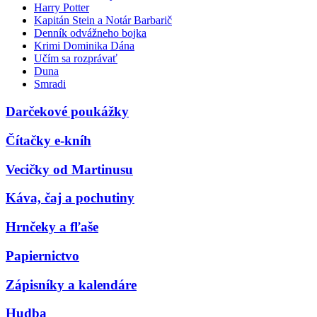
Harry Potter
Kapitán Stein a Notár Barbarič
Denník odvážneho bojka
Krimi Dominika Dána
Učím sa rozprávať
Duna
Smradi
Darčekové poukážky
Čítačky e-kníh
Vecičky od Martinusu
Káva, čaj a pochutiny
Hrnčeky a fľaše
Papiernictvo
Zápisníky a kalendáre
Hudba