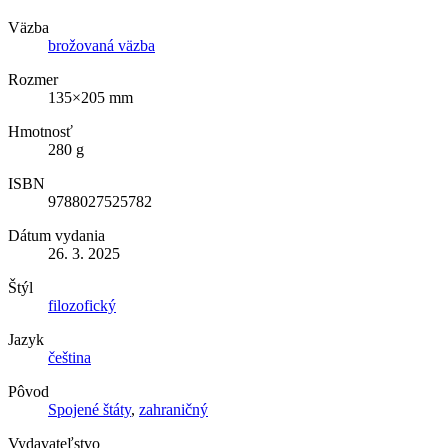
Väzba
brožovaná väzba
Rozmer
135×205 mm
Hmotnosť
280 g
ISBN
9788027525782
Dátum vydania
26. 3. 2025
Štýl
filozofický
Jazyk
čeština
Pôvod
Spojené štáty
,
zahraničný
Vydavateľstvo