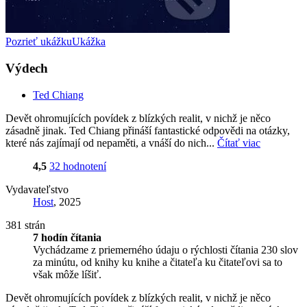
Pozrieť ukážku
Ukážka
Výdech
Ted Chiang
Devět ohromujících povídek z blízkých realit, v nichž je něco
zásadně jinak. Ted Chiang přináší fantastické odpovědi na otázky,
které nás zajímají od nepaměti, a vnáší do nich...
Čítať viac
4,5
32 hodnotení
Vydavateľstvo
Host
, 2025
381 strán
7 hodín čítania
Vychádzame z priemerného údaju o rýchlosti čítania 230 slov
za minútu, od knihy ku knihe a čitateľa ku čitateľovi sa to
však môže líšiť.
Devět ohromujících povídek z blízkých realit, v nichž je něco