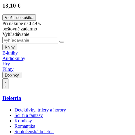
13,10 €
Vložiť do košíka
Pri nákupe nad 49 €
poštovné zadarmo
Vyhľadávanie
Knihy
E-knihy
Audioknihy
Hry
Filmy
Doplnky
Beletria
Detektívky, trilery a horory
Sci-fi a fantasy
Komiksy
Romantika
Spoločenská beletria