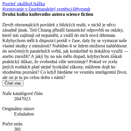
Pozrieť ukážku
Ukážka
#cestovanie v čase
#paralelný svet
#sci-fi
#vesmír
Druhá kniha kultovního autora science fiction
Devět ohromujících povídek z blízkých realit, v nichž je něco
zásadně jinak. Ted Chiang přináší fantastické odpovědi na otázky,
které nás zajímají od nepaměti, a vnáší do nich nová dilemata.
Kdybychom měli k dispozici portál v čase, daly by se vymazat naše
vlastní skutky z minulosti? Nabídne-li se lidem možnost nahlédnout
do nesčetných paralelních světů, jak konkrétně to dokážou využít —
anebo zneužít? A jaký by na nás mělo dopad, kdybychom získali
praktický důkaz, že svobodná vůle neexistuje? Pokud ve zcela
jiných realitách platí stejné fyzikální zákony, můžeme dojít ke
shodnému poznání? Co když hledáme ve vesmíru inteligentní život,
ale on je tu po celou dobu s námi?
Čítať viac
Naše katalógové číslo
2847023
Originálny názov
Exhalation
Počet strán
381