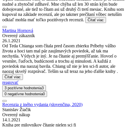
nudné a zbytočné zdĺhavé. Mne chýba už len 30 strán kým bude
dobojované, ale tiež to čítam asi už druhý či tretí mesiac. Knihu som
kupoval na základe recenzií, ale po takmer prečítaní vôbec netuším
odkiaľ mohla mať toľko pozitívnych recenzii.
Čítať viac
Martina Hornová
Overený zákazník
26.1.2021
Od Teda Chianga som čítala pred časom zbierku Príbehy vášho
života a hoci tam mal pár zaujímavých poviedok, až tak ma
nechytila. Výdych je iný. Je na čítanie aj premýšľanie. Hovorí o
vesmíre, ľuďoch, budúcnosti a trochu aj minulosti. A každá z
poviedok ma naozaj bavila. Chiang už nie je len sci-fi autor, ale
naozaj skvelý rozprávač. Teším sa už teraz na jeho ďalšie knihy .
Čítať viac
reagovať
3 pozitívne hodnotenia
3
0 negatívne hodnotenia
0
Recenzia z iného vydania (slovenčina, 2020)
Stanislav Žiačik
Overený nákup
14.1.2021
Kniha pre milovníkov čítanie nielen sci fi