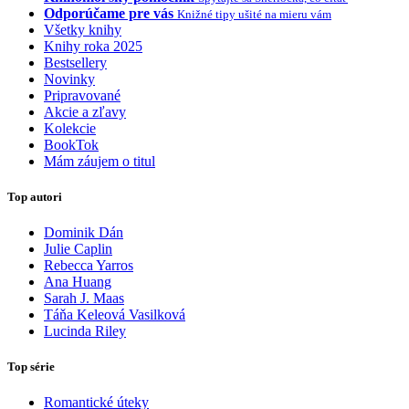
Odporúčame pre vás
Knižné tipy ušité na mieru vám
Všetky knihy
Knihy roka 2025
Bestsellery
Novinky
Pripravované
Akcie a zľavy
Kolekcie
BookTok
Mám záujem o titul
Top autori
Dominik Dán
Julie Caplin
Rebecca Yarros
Ana Huang
Sarah J. Maas
Táňa Keleová Vasilková
Lucinda Riley
Top série
Romantické úteky