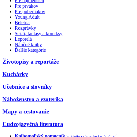
Pre najmenších
Pre prvákov
Pre pubertiakov
Young Adult
Beletria
Rozprávky
Sci-fi, fantasy a komiksy
Leporelá
Náučné knihy
Ďalšie kategórie
Životopisy a reportáže
Kuchárky
Učebnice a slovníky
Náboženstvo a ezoterika
Mapy a cestovanie
Cudzojazyčná literatúra
Knihomoľský pomocník
Spýtajte sa Sherlocka, čo čítať