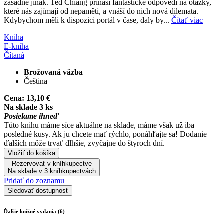
zásadně jinak. Ted Chiang přináší fantastické odpovědi na otázky,
které nás zajímají od nepaměti, a vnáší do nich nová dilemata.
Kdybychom měli k dispozici portál v čase, daly by...
Čítať viac
Kniha
E-kniha
Čítaná
Brožovaná väzba
Čeština
Cena:
13,10 €
Na sklade 3 ks
Posielame ihneď
Túto knihu máme síce aktuálne na sklade, máme však už iba
posledné kusy. Ak ju chcete mať rýchlo, ponáhľajte sa! Dodanie
ďalších môže trvať dlhšie, zvyčajne do štyroch dní.
Vložiť do košíka
Rezervovať v kníhkupectve
Na sklade v 3 kníhkupectvách
Pridať do zoznamu
Sledovať dostupnosť
Ďalšie knižné vydania (6)