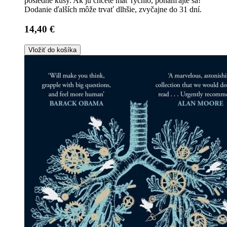
posledné kusy. Ak ju chcete mať rýchlo, ponáhľajte sa!
Dodanie ďalších môže trvať dlhšie, zvyčajne do 31 dní.
14,40 €
Vložiť do košíka