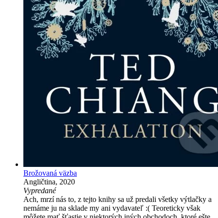
Brožovaná väzba
Angličtina, 2020
Vypredané
Ach, mrzí nás to, z tejto knihy sa už predali všetky výtlačky a
nemáme ju na sklade my ani vydavateľ :( Teoreticky však
môžete mať šťastie v niektorých iných obchodoch, ktoré ešte