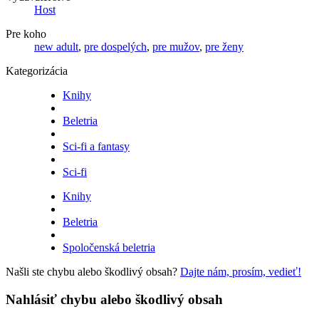
Host
Pre koho
new adult
,
pre dospelých
,
pre mužov
,
pre ženy
Kategorizácia
Knihy
Beletria
Sci-fi a fantasy
Sci-fi
Knihy
Beletria
Spoločenská beletria
Našli ste chybu alebo škodlivý obsah?
Dajte nám, prosím, vedieť!
Nahlásiť chybu alebo škodlivý obsah