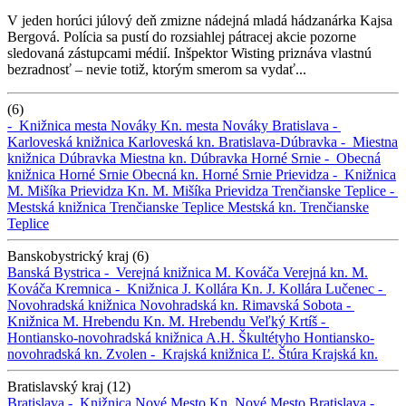
V jeden horúci júlový deň zmizne nádejná mladá hádzanárka Kajsa
Bergová. Polícia sa pustí do rozsiahlej pátracej akcie pozorne
sledovaná zástupcami médií. Inšpektor Wisting priznáva vlastnú
bezradnosť – nevie totiž, ktorým smerom sa vydať...
(6)
-
Knižnica mesta Nováky
Kn. mesta Nováky
Bratislava -
Karloveská knižnica
Karloveská kn.
Bratislava-Dúbravka -
Miestna
knižnica Dúbravka
Miestna kn. Dúbravka
Horné Srnie -
Obecná
knižnica Horné Srnie
Obecná kn. Horné Srnie
Prievidza -
Knižnica
M. Mišíka Prievidza
Kn. M. Mišíka Prievidza
Trenčianske Teplice -
Mestská knižnica Trenčianske Teplice
Mestská kn. Trenčianske
Teplice
Banskobystrický kraj (6)
Banská Bystrica -
Verejná knižnica M. Kováča
Verejná kn. M.
Kováča
Kremnica -
Knižnica J. Kollára
Kn. J. Kollára
Lučenec -
Novohradská knižnica
Novohradská kn.
Rimavská Sobota -
Knižnica M. Hrebendu
Kn. M. Hrebendu
Veľký Krtíš -
Hontiansko-novohradská knižnica A.H. Škultétyho
Hontiansko-
novohradská kn.
Zvolen -
Krajská knižnica Ľ. Štúra
Krajská kn.
Bratislavský kraj (12)
Bratislava -
Knižnica Nové Mesto
Kn. Nové Mesto
Bratislava -