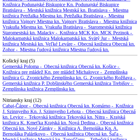
Knižnica Podunajské Biskupice
Kn. Podunajské Biskupice
Bratislava -
Mestská knižnica
Mestská kn.
Bratislava -
Miestna
knižnica Petržalka
Miestna kn. Petržalka
Bratislava -
Miestna
knižnica Vajnory
Miestna kn. Vajnory
Bratislava -
Miestna knižnica
Vrakuňa
Miestna kn. Vrakuňa
Bratislava -
Staromestská knižnica
Staromestská kn.
Malacky -
Knižnica MCK
Kn. MCK
Pezinok -
Malokarpatská knižnica
Malokarpatská kn.
Svätý Jur -
Mestská
knižnica
Mestská kn.
Veľké Leváre -
Obecná knižnica
Obecná kn.
Zohor -
Miestna ľudová knižnica
Miestna ľudová kn.
Košický kraj (5)
Gemerská Poloma -
Obecná knižnica
Obecná kn.
Košice -
Knižnica pre mládež
Kn. pre mládež
Michalovce -
Zemplínska
knižnica G. Zvonického
Zemplínska kn. G. Zvonického
Rožňava -
Gemerská knižnica P. Dobšinského
Gemerská knižnica
Trebišov -
Zemplínska knižnica
Zemplínska kn.
Nitriansky kraj (12)
Cabaj-Čápor -
Obecná knižnica
Obecná kn.
Komárno -
Knižnica
J. Szinnyeiho
Kn. J. Szinnyeiho
Lehota -
Obecná knižnica
Obecná
kn.
Levice -
Tekovská knižnica
Tekovská kn.
Nitra -
Krajská
knižnica K. Kmeťka
Krajská kn.
Nová Dedina -
Obecná knižnica
Obecná kn.
Nové Zámky -
Knižnica A. Bernoláka
Kn. A.
Bernoláka
Palárikovo -
Obecná knižnica
Obecná kn.
Šaľa -
Mestská knižnica
Mestská kn.
Topoľčany -
Tribečská knižnica