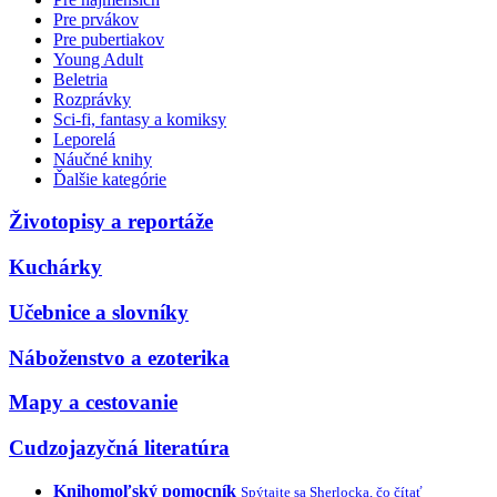
Pre prvákov
Pre pubertiakov
Young Adult
Beletria
Rozprávky
Sci-fi, fantasy a komiksy
Leporelá
Náučné knihy
Ďalšie kategórie
Životopisy a reportáže
Kuchárky
Učebnice a slovníky
Náboženstvo a ezoterika
Mapy a cestovanie
Cudzojazyčná literatúra
Knihomoľský pomocník
Spýtajte sa Sherlocka, čo čítať