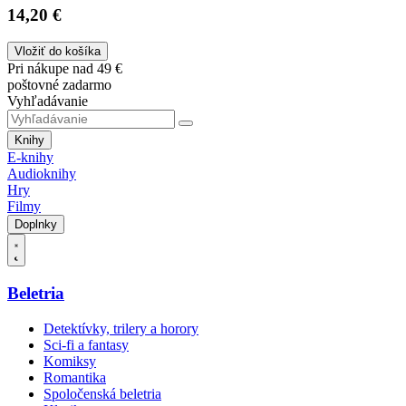
14,20 €
Vložiť do košíka
Pri nákupe nad 49 €
poštovné zadarmo
Vyhľadávanie
Knihy
E-knihy
Audioknihy
Hry
Filmy
Doplnky
Beletria
Detektívky, trilery a horory
Sci-fi a fantasy
Komiksy
Romantika
Spoločenská beletria