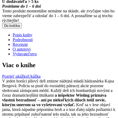
U dodávateľa > 5 ks
Posielame do 1 – 6 dní
Tento produkt momentálne nemáme na sklade, ale zvyčajne vám ho
vieme zabezpečiť a odoslať do 1 – 6 dní. A posnažíme sa aj trochu
rýchlejšie!
Do košíka
Popis knihy
Podrobnosti
Recenzie
O autorovi
Vydavateľstvo
Viac o knihe
Pozrieť ukážku
Ukážka
V jeden horúci júlový deň zmizne nádejná mladá hádzanárka Kajsa
Bergová. Polícia sa pustí do rozsiahlej pátracej akcie pozorne
sledovaná zástupcami médií. Každý deň ich bombardujú novými a
čoraz dramatickejšími titulkami
a inšpektor Wisting priznáva
vlastnú bezradnosť – ani po niekoľkých dňoch totiž nevie,
ktorým smerom sa vo vyšetrovaní vydať.
Keď sa v lese objaví
jama, ktorá nápadne pripomína hrob a o kus ďalej nájdu požiarnici k
stromu pripútané zuhoľnatené telo muža, tak sa jeho bezradnosť