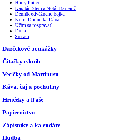
Harry Potter
Kapitán Stein a Notár Barbarič
Denník odvážneho bojka
Krimi Dominika Dána
Učím sa rozprávať
Duna
Smradi
Darčekové poukážky
Čítačky e-kníh
Vecičky od Martinusu
Káva, čaj a pochutiny
Hrnčeky a fľaše
Papiernictvo
Zápisníky a kalendáre
Hudba