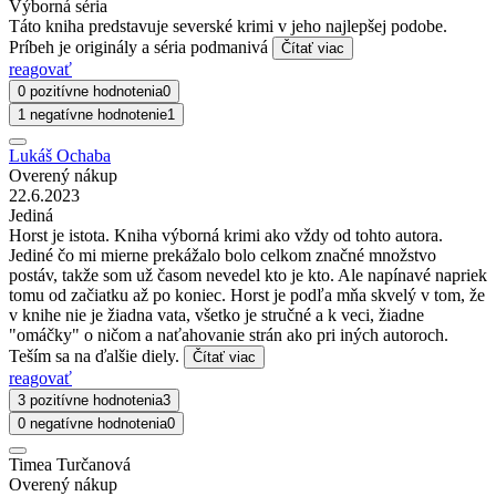
Výborná séria
Táto kniha predstavuje severské krimi v jeho najlepšej podobe.
Príbeh je originály a séria podmanivá
Čítať viac
reagovať
0 pozitívne hodnotenia
0
1 negatívne hodnotenie
1
Lukáš Ochaba
Overený nákup
22.6.2023
Jediná
Horst je istota. Kniha výborná krimi ako vždy od tohto autora.
Jediné čo mi mierne prekážalo bolo celkom značné množstvo
postáv, takže som už časom nevedel kto je kto. Ale napínavé napriek
tomu od začiatku až po koniec. Horst je podľa mňa skvelý v tom, že
v knihe nie je žiadna vata, všetko je stručné a k veci, žiadne
"omáčky" o ničom a naťahovanie strán ako pri iných autoroch.
Teším sa na ďalšie diely.
Čítať viac
reagovať
3 pozitívne hodnotenia
3
0 negatívne hodnotenia
0
Timea Turčanová
Overený nákup