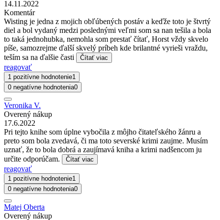
14.11.2022
Komentár
Wisting je jedna z mojich obľúbených postáv a keďže toto je štvrtý
diel a bol vydaný medzi poslednými veľmi som sa nan tešila a bola
to taká jednohubka, nemohla som prestať čítať, Horst vždy skvelo
píše, samozrejme ďalší skvelý príbeh kde brilantné vyrieši vraždu,
teším sa na ďalšie časti
Čítať viac
reagovať
1 pozitívne hodnotenie
1
0 negatívne hodnotenia
0
Veronika V.
Overený nákup
17.6.2022
Pri tejto knihe som úplne vybočila z môjho čitateľského žánru a
preto som bola zvedavá, či ma toto severské krimi zaujme. Musím
uznať, že to bola dobrá a zaujímavá kniha a krimi nadšencom ju
určite odporúčam.
Čítať viac
reagovať
1 pozitívne hodnotenie
1
0 negatívne hodnotenia
0
Matej Oberta
Overený nákup