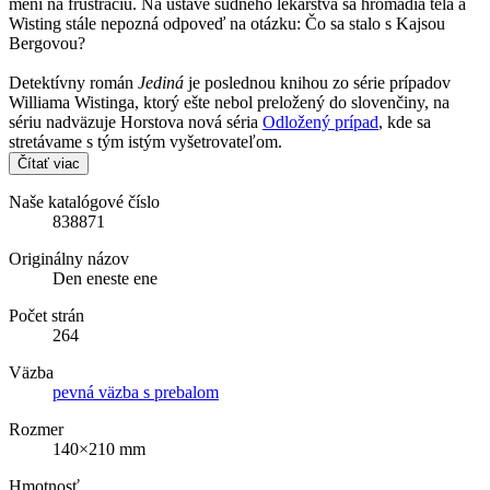
mení na frustráciu. Na ústave súdneho lekárstva sa hromadia telá a
Wisting stále nepozná odpoveď na otázku: Čo sa stalo s Kajsou
Bergovou?
Detektívny román
Jediná
je poslednou knihou zo série prípadov
Williama Wistinga, ktorý ešte nebol preložený do slovenčiny, na
sériu nadväzuje Horstova nová séria
Odložený prípad
, kde sa
stretávame s tým istým vyšetrovateľom.
Čítať viac
Naše katalógové číslo
838871
Originálny názov
Den eneste ene
Počet strán
264
Väzba
pevná väzba s prebalom
Rozmer
140×210 mm
Hmotnosť