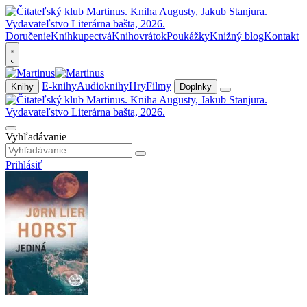
Doručenie
Kníhkupectvá
Knihovrátok
Poukážky
Knižný blog
Kontakt
E-knihy
Audioknihy
Hry
Filmy
Knihy
Doplnky
Vyhľadávanie
Prihlásiť