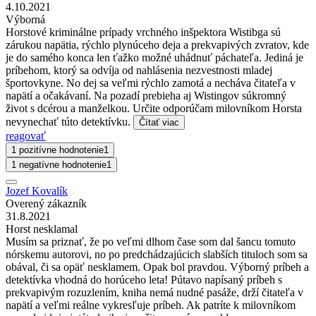
4.10.2021
Výborná
Horstové kriminálne prípady vrchného inšpektora Wistibga sú
zárukou napätia, rýchlo plynúceho deja a prekvapivých zvratov, kde
je do samého konca len ťažko možné uhádnuť páchateľa. Jediná je
príbehom, ktorý sa odvíja od nahlásenia nezvestnosti mladej
športovkyne. No dej sa veľmi rýchlo zamotá a necháva čitateľa v
napätí a očakávaní. Na pozadí prebieha aj Wistingov súkromný
život s dcérou a manželkou. Určite odporúčam milovníkom Horsta
nevynechať túto detektívku.
Čítať viac
reagovať
1 pozitívne hodnotenie
1
1 negatívne hodnotenie
1
Jozef Kovalík
Overený zákazník
31.8.2021
Horst nesklamal
Musím sa priznať, že po veľmi dlhom čase som dal šancu tomuto
nórskemu autorovi, no po predchádzajúcich slabších tituloch som sa
obával, či sa opäť nesklamem. Opak bol pravdou. Výborný príbeh a
detektívka vhodná do horúceho leta! Pútavo napísaný príbeh s
prekvapivým rozuzlením, kniha nemá nudné pasáže, drží čitateľa v
napätí a veľmi reálne vykresľuje príbeh. Ak patríte k milovníkom