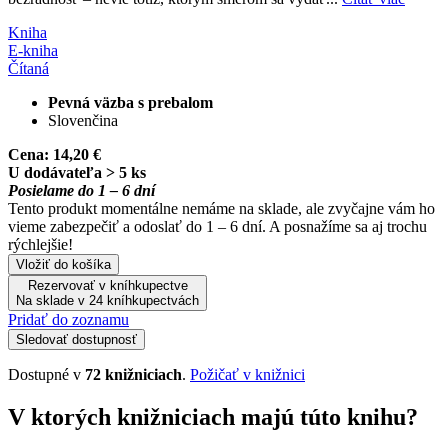
Kniha
E-kniha
Čítaná
Pevná väzba s prebalom
Slovenčina
Cena:
14,20 €
U dodávateľa > 5 ks
Posielame do 1 – 6 dní
Tento produkt momentálne nemáme na sklade, ale zvyčajne vám ho
vieme zabezpečiť a odoslať do 1 – 6 dní. A posnažíme sa aj trochu
rýchlejšie!
Vložiť do košíka
Rezervovať v kníhkupectve
Na sklade v 24 kníhkupectvách
Pridať do zoznamu
Sledovať dostupnosť
Dostupné v
72 knižniciach
.
Požičať v knižnici
V ktorých knižniciach majú túto knihu?