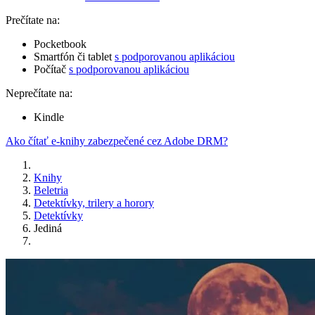
Prečítate na:
Pocketbook
Smartfón či tablet
s podporovanou aplikáciou
Počítač
s podporovanou aplikáciou
Neprečítate na:
Kindle
Ako čítať e-knihy zabezpečené cez Adobe DRM?
Knihy
Beletria
Detektívky, trilery a horory
Detektívky
Jediná