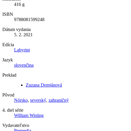
416 g
ISBN
9788081599248
Dátum vydania
5. 2. 2021
Edícia
Labyrint
Jazyk
slovenčina
Preklad
Zuzana Demjánová
Pôvod
Nórsko
,
severský
,
zahraničný
4. diel série
William Wisting
Vydavateľstvo
Premedia