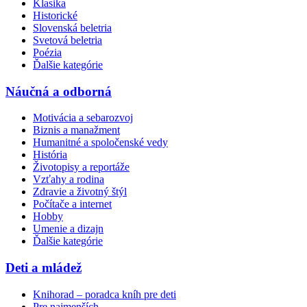
Klasika
Historické
Slovenská beletria
Svetová beletria
Poézia
Ďalšie kategórie
Náučná a odborná
Motivácia a sebarozvoj
Biznis a manažment
Humanitné a spoločenské vedy
História
Životopisy a reportáže
Vzťahy a rodina
Zdravie a životný štýl
Počítače a internet
Hobby
Umenie a dizajn
Ďalšie kategórie
Deti a mládež
Knihorad – poradca kníh pre deti
Pre najmenších