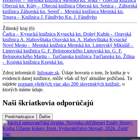
Hlohovec -
Mestská knižnica
Mestská kn.
Jelka -
Obecná knižnica
Obecná kn.
Kúty -
Obecná knižnica
Obecná kn.
Senica -
Záhorská
knižnica
Záhorská kn.
Sereď -
Mestská knižnica
Mestská kn.
Trnava -
Knižnica J. Fándlyho
Kn. J. Fándlyho
Žilinský kraj (6)
Čadca -
Kysucká knižnica
Kysucká kn.
Dolný Kubín -
Oravská
knižnica A. Habovštiaka
Oravská kn. A. Habovštiaka
Kysucké
Nové Mesto -
Mestská knižnica
Mestská kn.
Liptovský Mikuláš -
Liptovská knižnica G. F. Belopotockého
Liptovská kn. G. F.
Belopotockého
Martin -
Turčianska knižnica
Turčianska kn.
Žilina
-
Krajská knižnica
Krajská kn.
Zdroj informácií:
Infogate.sk
. Údaje hovoria o tom, že kniha je v
evidencii danej knižnice, môže však už byť aktuálne požičaná. Tu
nájdete
zoznam všetkých viac ako 200 slovenských knižníc
, o
ktorých máme údaje.
Naši škriatkovia odporúčajú
Predchádzajúce
Ďalšie