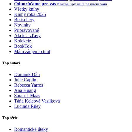
Odporúčame pre vás
Knižné tipy ušité na mieru vám
Všetky knihy
Knihy roka 2025
Bestsellery
Novinky
Pripravované
Akcie a zľavy
Kolekcie
BookTok
Mám záujem o titul
Top autori
Dominik Dán
Julie Caplin
Rebecca Yarros
Ana Huang
Sarah J. Maas
Táňa Keleová Vasilková
Lucinda Riley
Top série
Romantické úteky