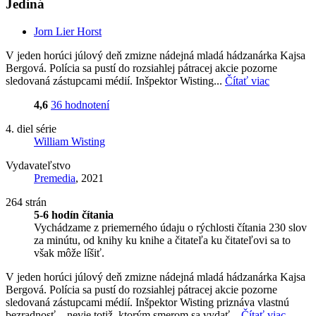
Jediná
Jorn Lier Horst
V jeden horúci júlový deň zmizne nádejná mladá hádzanárka Kajsa
Bergová. Polícia sa pustí do rozsiahlej pátracej akcie pozorne
sledovaná zástupcami médií. Inšpektor Wisting...
Čítať viac
4,6
36 hodnotení
4. diel série
William Wisting
Vydavateľstvo
Premedia
, 2021
264 strán
5-6 hodín čítania
Vychádzame z priemerného údaju o rýchlosti čítania 230 slov
za minútu, od knihy ku knihe a čitateľa ku čitateľovi sa to
však môže líšiť.
V jeden horúci júlový deň zmizne nádejná mladá hádzanárka Kajsa
Bergová. Polícia sa pustí do rozsiahlej pátracej akcie pozorne
sledovaná zástupcami médií. Inšpektor Wisting priznáva vlastnú
bezradnosť – nevie totiž, ktorým smerom sa vydať...
Čítať viac