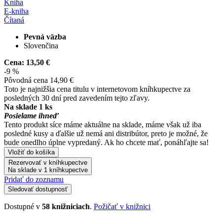
Kniha
E-kniha
Čítaná
Pevná väzba
Slovenčina
Cena:
13,50 €
-9 %
Pôvodná cena
14,90 €
Toto je najnižšia cena titulu v internetovom kníhkupectve za
posledných 30 dní pred zavedením tejto zľavy.
Na sklade 1 ks
Posielame ihneď
Tento produkt síce máme aktuálne na sklade, máme však už iba
posledné kusy a ďalšie už nemá ani distribútor, preto je možné, že
bude onedlho úplne vypredaný. Ak ho chcete mať, ponáhľajte sa!
Vložiť do košíka
Rezervovať v kníhkupectve
Na sklade v 1 kníhkupectve
Pridať do zoznamu
Sledovať dostupnosť
Dostupné v
58 knižniciach
.
Požičať v knižnici