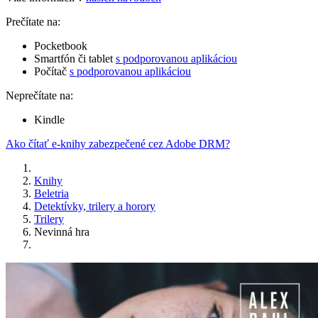
Prečítate na:
Pocketbook
Smartfón či tablet
s podporovanou aplikáciou
Počítač
s podporovanou aplikáciou
Neprečítate na:
Kindle
Ako čítať e-knihy zabezpečené cez Adobe DRM?
Knihy
Beletria
Detektívky, trilery a horory
Trilery
Nevinná hra