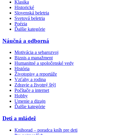
Klasika
Historické
Slovenská beletria
Svetová beletria
Poézia
Ďalšie kategórie
Náučná a odborná
Motivácia a sebarozvoj
Biznis a manažment
Humanitné a spoločenské vedy
História
Životopisy a reportáže
Vzťahy a rodina
Zdravie a životný štýl
Počítače a internet
Hobby
Umenie a dizajn
Ďalšie kategórie
Deti a mládež
Knihorad – poradca kníh pre deti