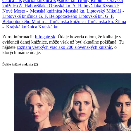
Čadca -
Kysucká knižnica
Kysucká kn.
Dolný Kubín -
Oravská
knižnica A. Habovštiaka
Oravská kn. A. Habovštiaka
Kysucké
Nové Mesto -
Mestská knižnica
Mestská kn.
Liptovský Mikuláš -
Liptovská knižnica G. F. Belopotockého
Liptovská kn. G. F.
Belopotockého
Martin -
Turčianska knižnica
Turčianska kn.
Žilina
-
Krajská knižnica
Krajská kn.
Zdroj informácií:
Infogate.sk
. Údaje hovoria o tom, že kniha je v
evidencii danej knižnice, môže však už byť aktuálne požičaná. Tu
nájdete
zoznam všetkých viac ako 200 slovenských knižníc
, o
ktorých máme údaje.
Ďalšie knižné vydania (2)