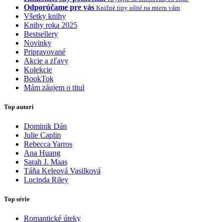
Odporúčame pre vás
Knižné tipy ušité na mieru vám
Všetky knihy
Knihy roka 2025
Bestsellery
Novinky
Pripravované
Akcie a zľavy
Kolekcie
BookTok
Mám záujem o titul
Top autori
Dominik Dán
Julie Caplin
Rebecca Yarros
Ana Huang
Sarah J. Maas
Táňa Keleová Vasilková
Lucinda Riley
Top série
Romantické úteky