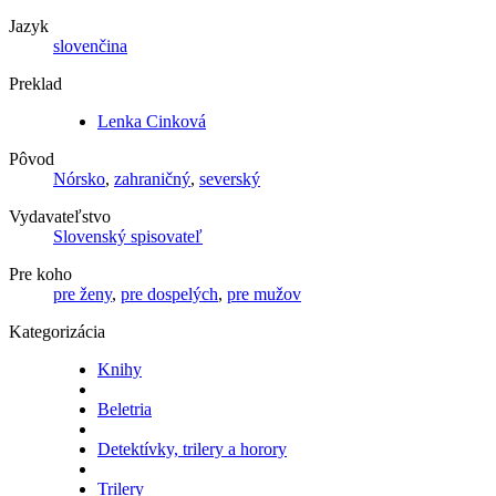
Jazyk
slovenčina
Preklad
Lenka Cinková
Pôvod
Nórsko
,
zahraničný
,
severský
Vydavateľstvo
Slovenský spisovateľ
Pre koho
pre ženy
,
pre dospelých
,
pre mužov
Kategorizácia
Knihy
Beletria
Detektívky, trilery a horory
Trilery