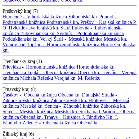
Prešovský kraj (7)
Humenné -
Vihorlatská knižnica
Vihorlatská kn.
Poprad -
Podtatranská knižnica
Podtatranská kn.
Prešov -
Krajská knižnica P.
O. Hviezdoslava
Krajská kn.
Stará Ľubovňa -
Ľubovnianska
knižnica
Ľubovnianska kn.
Svidník -
Podduklianska knižnica
Podduklianska kn.
Veľký Šariš -
Mestská knižnica
Mestská kn.
Vranov nad Topľou -
Hornozemplínska knižnica
Hornozemplínska
kn.
Trenčiansky kraj (3)
Prievidza -
Hornonitrianska knižnica
Hornonitrianska kn.
Trenčianska Teplá -
Obecná knižnica
Obecná kn.
Trenčín -
Verejná
knižnica Michala Rešetku
Verejná kn. M. Rešetku
Trnavský kraj (8)
Častkov -
Obecná knižnica
Obecná kn.
Dunajská Streda -
Žitnoostrovská knižnica
Žitnoostrovská kn.
Hlohovec -
Mestská
knižnica
Mestská kn.
Senica -
Záhorská knižnica
Záhorská kn.
Sereď -
Mestská knižnica
Mestská kn.
Suchá nad Parnou -
Obecná
knižnica
Obecná kn.
Trnava -
Knižnica J. Fándlyho
Kn. J.
Fándlyho
Zeleneč -
Obecná knižnica
Obecná kn.
Žilinský kraj (6)