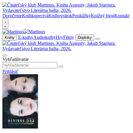
Doručenie
Kníhkupectvá
Knihovrátok
Poukážky
Knižný blog
Kontakt
E-knihy
Audioknihy
Hry
Filmy
Knihy
Doplnky
Vyhľadávanie
Prihlásiť