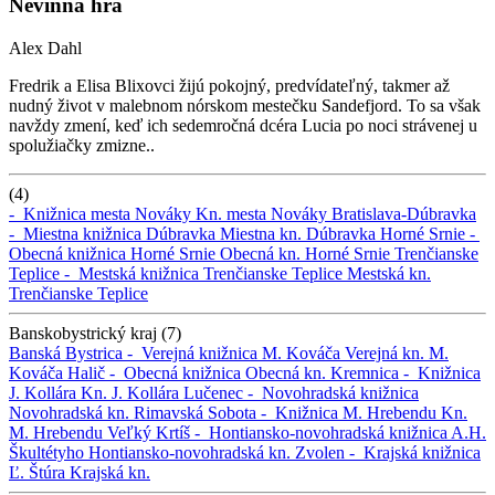
Nevinná hra
Alex Dahl
Fredrik a Elisa Blixovci žijú pokojný, predvídateľný, takmer až
nudný život v malebnom nórskom mestečku Sandefjord. To sa však
navždy zmení, keď ich sedemročná dcéra Lucia po noci strávenej u
spolužiačky zmizne..
(4)
-
Knižnica mesta Nováky
Kn. mesta Nováky
Bratislava-Dúbravka
-
Miestna knižnica Dúbravka
Miestna kn. Dúbravka
Horné Srnie -
Obecná knižnica Horné Srnie
Obecná kn. Horné Srnie
Trenčianske
Teplice -
Mestská knižnica Trenčianske Teplice
Mestská kn.
Trenčianske Teplice
Banskobystrický kraj (7)
Banská Bystrica -
Verejná knižnica M. Kováča
Verejná kn. M.
Kováča
Halič -
Obecná knižnica
Obecná kn.
Kremnica -
Knižnica
J. Kollára
Kn. J. Kollára
Lučenec -
Novohradská knižnica
Novohradská kn.
Rimavská Sobota -
Knižnica M. Hrebendu
Kn.
M. Hrebendu
Veľký Krtíš -
Hontiansko-novohradská knižnica A.H.
Škultétyho
Hontiansko-novohradská kn.
Zvolen -
Krajská knižnica
Ľ. Štúra
Krajská kn.