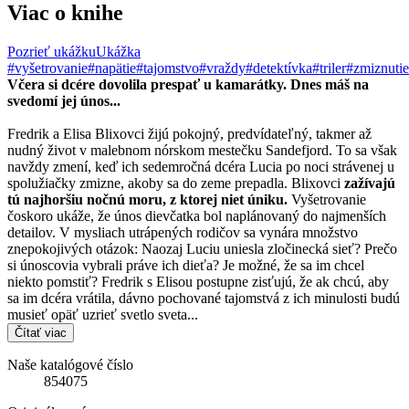
Viac o knihe
Pozrieť ukážku
Ukážka
#vyšetrovanie
#napätie
#tajomstvo
#vraždy
#detektívka
#triler
#zmiznutie
Včera si dcére dovolila prespať u kamarátky. Dnes máš na
svedomí jej únos...
Fredrik a Elisa Blixovci žijú pokojný, predvídateľný, takmer až
nudný život v malebnom nórskom mestečku Sandefjord. To sa však
navždy zmení, keď ich sedemročná dcéra Lucia po noci strávenej u
spolužiačky zmizne, akoby sa do zeme prepadla. Blixovci
zažívajú
tú najhoršiu nočnú moru, z ktorej niet úniku.
Vyšetrovanie
čoskoro ukáže, že únos dievčatka bol naplánovaný do najmenších
detailov. V mysliach utrápených rodičov sa vynára množstvo
znepokojivých otázok: Naozaj Luciu uniesla zločinecká sieť? Prečo
si únoscovia vybrali práve ich dieťa? Je možné, že sa im chcel
niekto pomstiť? Fredrik s Elisou postupne zisťujú, že ak chcú, aby
sa im dcéra vrátila, dávno pochované tajomstvá z ich minulosti budú
musieť opäť uzrieť svetlo sveta...
Čítať viac
Naše katalógové číslo
854075