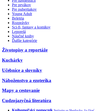
Pre najmenších
Pre prvákov
Pre pubertiakov
Young Adult
Beletria
Rozprávky
Sci-fi, fantasy a komiksy
Leporelá
Náučné knihy
Ďalšie kategórie
Životopisy a reportáže
Kuchárky
Učebnice a slovníky
Náboženstvo a ezoterika
Mapy a cestovanie
Cudzojazyčná literatúra
Knihomoľský pomocník
Spýtajte sa Sherlocka, čo čítať