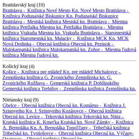
Bratislavský kraj (10)
Bratislava -
Knižnica Nové Mesto
Kn. Nové Mesto
Bratislava -
Knižnica Podunajské Biskupice
Kn. Podunajské Biskupice
Bratislava -
Mestská knižnica
Mestská kn.
Bratislava -
Miestna
knižnica Petržalka
Miestna kn. Petržalka
Bratislava -
Miestna
knižnica Vrakuňa
Miestna kn. Vrakuňa
Bratislava -
Staromestská
knižnica
Staromestská kn.
Malacky -
Knižnica MCK
Kn. MCK
Nová Dedinka -
Obecná knižnica
Obecná kn.
Pezinok -
Malokarpatská knižnica
Malokarpatská kn.
Zohor -
Miestna ľudová
knižnica
Miestna ľudová kn.
Košický kraj (4)
Košice -
Knižnica pre mládež
Kn. pre mládež
Michalovce -
Zemplínska knižnica G. Zvonického
Zemplínska kn. G.
Zvonického
Rožňava -
Gemerská knižnica P. Dobšinského
Gemerská knižnica
Trebišov -
Zemplínska knižnica
Zemplínska kn.
Nitriansky kraj (9)
Gbelce -
Obecná knižnica
Obecná kn.
Komárno -
Knižnica J.
Szinnyeiho
Kn. J. Szinnyeiho
Kozárovce -
Obecná knižnica
Obecná kn.
Levice -
Tekovská knižnica
Tekovská kn.
Nitra -
Krajská knižnica K. Kmeťka
Krajská kn.
Nové Zámky -
Knižnica
A. Bernoláka
Kn. A. Bernoláka
Topoľčany -
Tribečská knižnica
Tribečská kn.
Tvrdošovce -
Obecná knižnica
Obecná kn.
Výčapy-
Opatovce -
Obecná knižnica
Obecná kn.