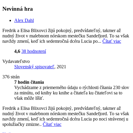
Nevinná hra
Alex Dahl
Fredrik a Elisa Blixovci žijú pokojný, predvídateľný, takmer až
nudný život v malebnom nórskom mestečku Sandefjord. To sa však
navždy zmení, keď ich sedemročná dcéra Lucia po...
Čítať viac
4,6
38 hodnotení
Vydavateľstvo
Slovenský spisovateľ
, 2021
376 strán
7 hodín čítania
Vychádzame z priemerného údaju o rýchlosti čítania 230 slov
za minútu, od knihy ku knihe a čitateľa ku čitateľovi sa to
však môže líšiť.
Fredrik a Elisa Blixovci žijú pokojný, predvídateľný, takmer až
nudný život v malebnom nórskom mestečku Sandefjord. To sa však
navždy zmení, keď ich sedemročná dcéra Lucia po noci strávenej u
spolužiačky zmizne..
Čítať viac