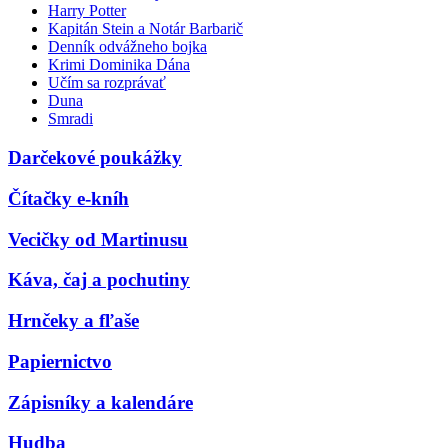
Harry Potter
Kapitán Stein a Notár Barbarič
Denník odvážneho bojka
Krimi Dominika Dána
Učím sa rozprávať
Duna
Smradi
Darčekové poukážky
Čítačky e-kníh
Vecičky od Martinusu
Káva, čaj a pochutiny
Hrnčeky a fľaše
Papiernictvo
Zápisníky a kalendáre
Hudba