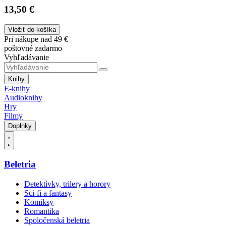
13,50 €
Vložiť do košíka
Pri nákupe nad 49 €
poštovné zadarmo
Vyhľadávanie
Knihy
E-knihy
Audioknihy
Hry
Filmy
Doplnky
Beletria
Detektívky, trilery a horory
Sci-fi a fantasy
Komiksy
Romantika
Spoločenská beletria