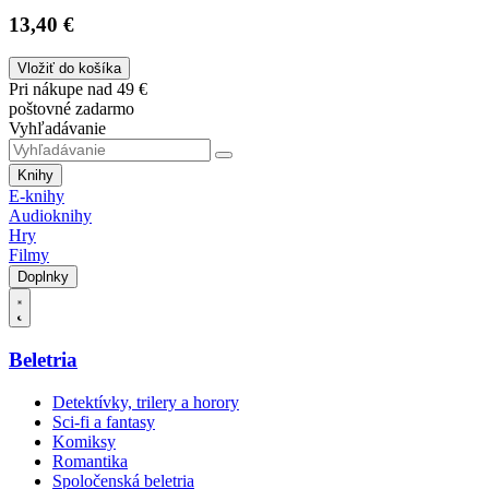
13,40 €
Vložiť do košíka
Pri nákupe nad 49 €
poštovné zadarmo
Vyhľadávanie
Knihy
E-knihy
Audioknihy
Hry
Filmy
Doplnky
Beletria
Detektívky, trilery a horory
Sci-fi a fantasy
Komiksy
Romantika
Spoločenská beletria