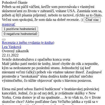
Pohodové čítanie
Príbeh sa mi páčil väčšmi, keďže som porovnávala s vlastnými
skúsenosťami zo života v zahraničí, vrátane USA. Zasmiala som sa,
príbeh aj štýl písania príjemný, nebolo to tuctové, rýchlo sa to čítalo.
Veľmi som spokojná, že som dala na dobré recenzie. :)
Čítať viac
reagovať
1 pozitívne hodnotenie
1
0 negatívne hodnotenia
0
Recenzia z iného vydania (e-kniha)
Lea Vasková
Overený zákazník
22.11.2022
Svieže dobrodružstvo z opačného konca sveta
Malé jablko patrí medzi tie knihy, ktoré chytíte do rúk a nepustíte,
kým sa nedostanete po poslednú stranu. Jednoduchý (aj keď
miestami veľmi ťažký) príbeh vás vtiahne takmer ihneď. Zaujímavé
prostredie a “neokukaná” téma dodáva knihe príchuť niečoho
výnimočného, čo túžite objavovať spolu s hlavnou postavou.
Elena má pred sebou žiarivú budúcnosť v bratislavskej právnickej
kancelárii. Jediné, čo ju od nej delí, je zvládnutie skúšky v New
Yorku. Cesta domov je už na spadnutie… Je to však to, čo v živote
skutočne chce? Alebo podľahne čaru Veľkého jablka a vydá sa v