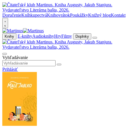
Doručenie
Kníhkupectvá
Knihovrátok
Poukážky
Knižný blog
Kontakt
E-knihy
Audioknihy
Hry
Filmy
Knihy
Doplnky
Vyhľadávanie
Prihlásiť