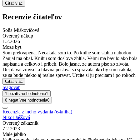
Čítať viac
Recenzie čitateľov
Soňa Miškovičová
Overený nákup
1.2.2026
Moze byt
Som prekvapena. Necakala som to. Po knihe som siahla nahodou.
Zaujal ma obal. Knihu som doslova zhltla. Velmi ma bavilo ako bola
napisana a celkovo i pribeh. Bolo jasne, ze autora pise zo zivota.
Dej daval zmysel a hlavna postava sa spravala ako by som cakala,
ze sa bude niekto aj realne spravat. Urcite si ju precitam i po rokoch
Čítať viac
reagovať
1 pozitívne hodnotenie
1
0 negatívne hodnotenia
0
Recenzia z iného vydania (e-kniha)
Nikol Jaššová
Overený zákazník
7.2.2023
Male jablko
Knihu som dostala vo vymennom projekte #kniznatekvicka na IG.