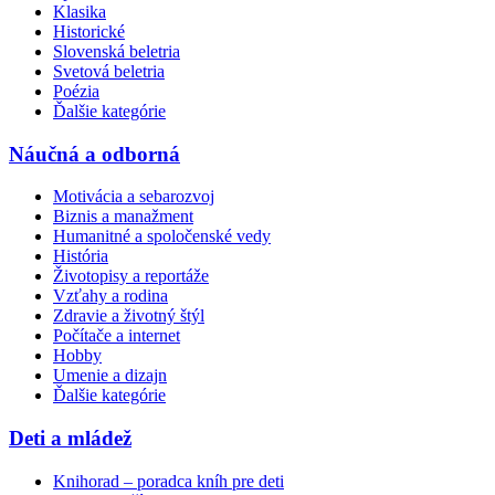
Klasika
Historické
Slovenská beletria
Svetová beletria
Poézia
Ďalšie kategórie
Náučná a odborná
Motivácia a sebarozvoj
Biznis a manažment
Humanitné a spoločenské vedy
História
Životopisy a reportáže
Vzťahy a rodina
Zdravie a životný štýl
Počítače a internet
Hobby
Umenie a dizajn
Ďalšie kategórie
Deti a mládež
Knihorad – poradca kníh pre deti