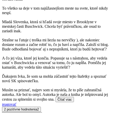
To všetko sa deje v tom najúžasnejšom meste na svete, ktoré nikdy
nespí.
Mladá Slovenka, ktorá si hľadá svoje miesto v Brooklyne v
mestskej časti Buschwick. Chcela byť právničkou, ale osud to
zariadi inak.
Strašne sa ľutuje ( troška mi liezla na nervičky ), ale nakoniec
dostane rozum a začne robiť to, čo ju baví a napľňa. Založí si blog.
Bude odhodlaná bojovať aj s neprajníkmi, ktorí ju budú hejtovať?
A čo jej víza, ktoré jej končia. Popasuje sa s nástrahou, aby vedela
ostať v Buschwicku a venovať sa tomu, čo ju napĺňa. Pomôžu jej
kamaráti, aby vedela túto situáciu vyriešiť?
Ďakujem Ivka, že som sa mohla zúčastniť tejto štafetky a spoznať
novú SK spisovateľku.
Musím sa priznať, najprv som si myslela, že to píše zahraničná
autorka. Ale bol to omyl. Autorka je naša a kniha je inšpirovaná jej
cestou za splnením si svojho sna.
Čítať viac
reagovať
2 pozitívne hodnotenia
2