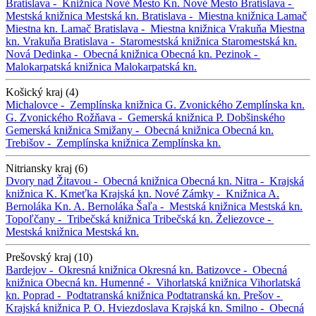
Bratislava -
Knižnica Nové Mesto
Kn. Nové Mesto
Bratislava -
Mestská knižnica
Mestská kn.
Bratislava -
Miestna knižnica Lamač
Miestna kn. Lamač
Bratislava -
Miestna knižnica Vrakuňa
Miestna
kn. Vrakuňa
Bratislava -
Staromestská knižnica
Staromestská kn.
Nová Dedinka -
Obecná knižnica
Obecná kn.
Pezinok -
Malokarpatská knižnica
Malokarpatská kn.
Košický kraj (4)
Michalovce -
Zemplínska knižnica G. Zvonického
Zemplínska kn.
G. Zvonického
Rožňava -
Gemerská knižnica P. Dobšinského
Gemerská knižnica
Smižany -
Obecná knižnica
Obecná kn.
Trebišov -
Zemplínska knižnica
Zemplínska kn.
Nitriansky kraj (6)
Dvory nad Žitavou -
Obecná knižnica
Obecná kn.
Nitra -
Krajská
knižnica K. Kmeťka
Krajská kn.
Nové Zámky -
Knižnica A.
Bernoláka
Kn. A. Bernoláka
Šaľa -
Mestská knižnica
Mestská kn.
Topoľčany -
Tribečská knižnica
Tribečská kn.
Želiezovce -
Mestská knižnica
Mestská kn.
Prešovský kraj (10)
Bardejov -
Okresná knižnica
Okresná kn.
Batizovce -
Obecná
knižnica
Obecná kn.
Humenné -
Vihorlatská knižnica
Vihorlatská
kn.
Poprad -
Podtatranská knižnica
Podtatranská kn.
Prešov -
Krajská knižnica P. O. Hviezdoslava
Krajská kn.
Smilno -
Obecná