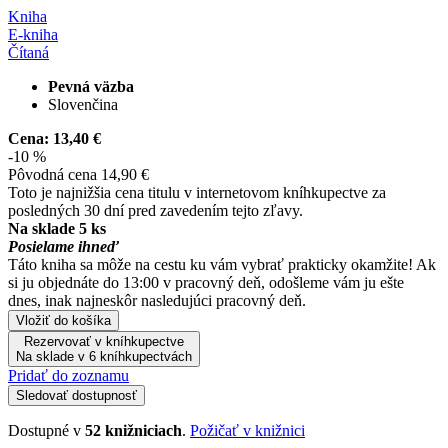
Kniha
E-kniha
Čítaná
Pevná väzba
Slovenčina
Cena:
13,40 €
-10 %
Pôvodná cena
14,90 €
Toto je najnižšia cena titulu v internetovom kníhkupectve za
posledných 30 dní pred zavedením tejto zľavy.
Na sklade 5 ks
Posielame ihneď
Táto kniha sa môže na cestu ku vám vybrať prakticky okamžite! Ak
si ju objednáte do 13:00 v pracovný deň, odošleme vám ju ešte
dnes, inak najneskôr nasledujúci pracovný deň.
Vložiť do košíka
Rezervovať v kníhkupectve
Na sklade v 6 kníhkupectvách
Pridať do zoznamu
Sledovať dostupnosť
Dostupné v
52 knižniciach
.
Požičať v knižnici