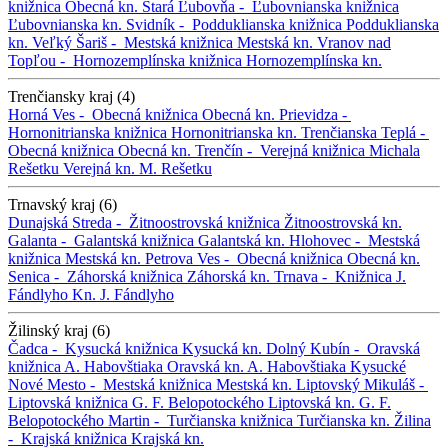
knižnica
Obecná kn.
Stará Ľubovňa -
Ľubovnianska knižnica
Ľubovnianska kn.
Svidník -
Podduklianska knižnica
Podduklianska
kn.
Veľký Šariš -
Mestská knižnica
Mestská kn.
Vranov nad
Topľou -
Hornozemplínska knižnica
Hornozemplínska kn.
Trenčiansky kraj (4)
Horná Ves -
Obecná knižnica
Obecná kn.
Prievidza -
Hornonitrianska knižnica
Hornonitrianska kn.
Trenčianska Teplá -
Obecná knižnica
Obecná kn.
Trenčín -
Verejná knižnica Michala
Rešetku
Verejná kn. M. Rešetku
Trnavský kraj (6)
Dunajská Streda -
Žitnoostrovská knižnica
Žitnoostrovská kn.
Galanta -
Galantská knižnica
Galantská kn.
Hlohovec -
Mestská
knižnica
Mestská kn.
Petrova Ves -
Obecná knižnica
Obecná kn.
Senica -
Záhorská knižnica
Záhorská kn.
Trnava -
Knižnica J.
Fándlyho
Kn. J. Fándlyho
Žilinský kraj (6)
Čadca -
Kysucká knižnica
Kysucká kn.
Dolný Kubín -
Oravská
knižnica A. Habovštiaka
Oravská kn. A. Habovštiaka
Kysucké
Nové Mesto -
Mestská knižnica
Mestská kn.
Liptovský Mikuláš -
Liptovská knižnica G. F. Belopotockého
Liptovská kn. G. F.
Belopotockého
Martin -
Turčianska knižnica
Turčianska kn.
Žilina
-
Krajská knižnica
Krajská kn.