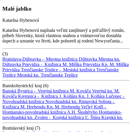
Malé jablko
Katarína Hybenová
Katarína Hybenová napísala veľmi zaujímavý a príťažlivý román,
príbeh Slovenky, ktorá vlastnou snahou a vnímavosťou dosiahla
úspech a uznanie vo štvrti, kde pohoreli aj rodení Newyorčania...
(3)
Bratislava-Dúbravka -
Miestna knižnica Dúbravka
Miestna kn.
Dúbravka
Prievidza -
Knižnica M. Mišíka Prievidza
Kn. M. Mišíka
Prievidza
Trenčianske Teplice -
Mestská knižnica Trenčianske
Teplice
Mestská kn. Trenčianske Teplice
Banskobystrický kraj (6)
Banská Bystrica -
Verejná knižnica M. Kováča
Verejná kn. M.
Kováča
Kremnica -
Knižnica J. Kollára
Kn. J. Kollára
Lučenec -
Novohradská knižnica
Novohradská kn.
Rimavská Sobota -
Knižnica M. Hrebendu
Kn. M. Hrebendu
Veľký Krtíš -
Hontiansko-novohradská knižnica A.H. Škultétyho
Hontiansko-
novohradská kn.
Zvolen -
Krajská knižnica Ľ. Štúra
Krajská kn.
Bratislavský kraj (7)