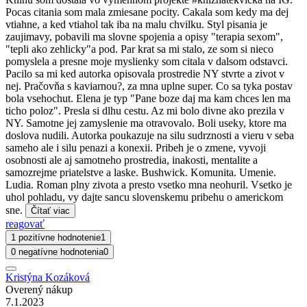
Pocas citania som mala zmiesane pocity. Cakala som kedy ma dej
vtiahne, a ked vtiahol tak iba na malu chvilku. Styl pisania je
zaujimavy, pobavili ma slovne spojenia a opisy "terapia sexom",
"tepli ako zehlicky"a pod. Par krat sa mi stalo, ze som si nieco
pomyslela a presne moje myslienky som citala v dalsom odstavci.
Pacilo sa mi ked autorka opisovala prostredie NY stvrte a zivot v
nej. Pračovňa s kaviarnou?, za mna uplne super. Co sa tyka postav
bola vsehochut. Elena je typ "Pane boze daj ma kam chces len ma
ticho poloz". Presla si dlhu cestu. Az mi bolo divne ako prezila v
NY. Samotne jej zamyslenie ma otravovalo. Boli useky, ktore ma
doslova nudili. Autorka poukazuje na silu sudrznosti a vieru v seba
sameho ale i silu penazi a konexii. Pribeh je o zmene, vyvoji
osobnosti ale aj samotneho prostredia, inakosti, mentalite a
samozrejme priatelstve a laske. Bushwick. Komunita. Umenie.
Ludia. Roman plny zivota a presto vsetko mna neohuril. Vsetko je
uhol pohladu, vy dajte sancu slovenskemu pribehu o americkom
sne.
Čítať viac
reagovať
1 pozitívne hodnotenie
1
0 negatívne hodnotenia
0
Kristýna Kozáková
Overený nákup
7.1.2023