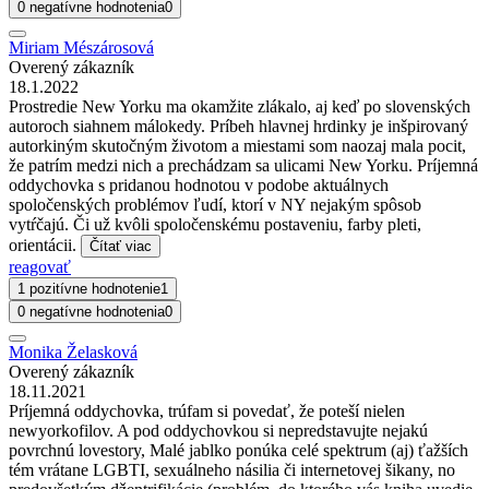
0 negatívne hodnotenia
0
Miriam Mészárosová
Overený zákazník
18.1.2022
Prostredie New Yorku ma okamžite zlákalo, aj keď po slovenských
autoroch siahnem málokedy. Príbeh hlavnej hrdinky je inšpirovaný
autorkiným skutočným životom a miestami som naozaj mala pocit,
že patrím medzi nich a prechádzam sa ulicami New Yorku. Príjemná
oddychovka s pridanou hodnotou v podobe aktuálnych
spoločenských problémov ľudí, ktorí v NY nejakým spôsob
vytŕčajú. Či už kvôli spoločenskému postaveniu, farby pleti,
orientácii.
Čítať viac
reagovať
1 pozitívne hodnotenie
1
0 negatívne hodnotenia
0
Monika Želasková
Overený zákazník
18.11.2021
Príjemná oddychovka, trúfam si povedať, že poteší nielen
newyorkofilov. A pod oddychovkou si nepredstavujte nejakú
povrchnú lovestory, Malé jablko ponúka celé spektrum (aj) ťažších
tém vrátane LGBTI, sexuálneho násilia či internetovej šikany, no