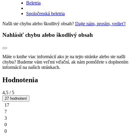
Beletria
Spoločenská beletria
Našli ste chybu alebo škodlivý obsah?
Dajte nám, prosím, vedieť!
Nahlásiť chybu alebo škodlivý obsah
Máte o knihe viac informácií ako je na tejto stránke alebo ste našli
chybu? Budeme vám veľmi vďační, ak nám pomôžete s doplnením
informácií na našich stránkach.
Hodnotenia
4,5
/ 5
27 hodnotení
17
7
3
0
0