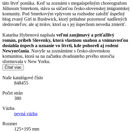
táto štvrť ponúka. Keď sa zoznámi s megaúspešným choreografom
Júliusom Smrekom, stáva sa súčasťou česko-slovenskej imigrantskej
komunity. Pod Smrekovým vplyvom sa rozhodne založiť úspešný
blog zvaný Girl in Bushwick, ktorý pritiahne pozornosť nadšených
sledovateľov, ale aj trolov, ktorí sa s jej úspechom nevedia zmieriť.
Katarína Hybenová napísala
veľmi zaujímavý a príťažlivý
román, príbeh Slovenky, ktorá vlastnou snahou a vnímavosťou
dosiahla úspech a uznanie vo štvrti, kde pohoreli aj rodení
Newyorčania
. Navyše sa zoznámime s česko-slovenskou
komunitou, ktorá sa na začiatku dvadsiateho prvého storočia
sformovala v New Yorku.
Čítať viac
Naše katalógové číslo
848455
Počet strán
380
Väzba
pevná väzba
Rozmer
125×195 mm