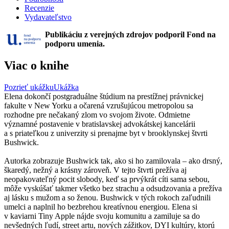
Recenzie
Vydavateľstvo
Publikáciu z verejných zdrojov podporil Fond na
podporu umenia.
Viac o knihe
Pozrieť ukážku
Ukážka
Elena dokončí postgraduálne štúdium na prestížnej právnickej
fakulte v New Yorku a očarená vzrušujúcou metropolou sa
rozhodne pre nečakaný zlom vo svojom živote. Odmietne
významné postavenie v bratislavskej advokátskej kancelárii
a s priateľkou z univerzity si prenajme byt v brooklynskej štvrti
Bushwick.
Autorka zobrazuje Bushwick tak, ako si ho zamilovala – ako drsný,
škaredý, nežný a krásny zároveň. V tejto štvrti prežíva aj
neopakovateľný pocit slobody, keď sa prvýkrát cíti sama sebou,
môže vyskúšať takmer všetko bez strachu a odsudzovania a prežíva
aj lásku s mužom a so ženou. Bushwick v tých rokoch zaľudnili
umelci a naplnil ho bezbrehou kreatívnou energiou. Elena si
v kaviarni Tiny Apple nájde svoju komunitu a zamiluje sa do
nevšedných ľudí, street artu, nových zážitkov, DYI kultúry, ktorú