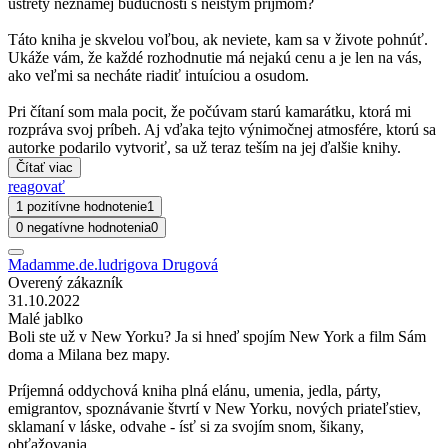
ústrety neznámej budúcnosti s neistým príjmom?
Táto kniha je skvelou voľbou, ak neviete, kam sa v živote pohnúť.
Ukáže vám, že každé rozhodnutie má nejakú cenu a je len na vás,
ako veľmi sa necháte riadiť intuíciou a osudom.
Pri čítaní som mala pocit, že počúvam starú kamarátku, ktorá mi
rozpráva svoj príbeh. Aj vďaka tejto výnimočnej atmosfére, ktorú sa
autorke podarilo vytvoriť, sa už teraz teším na jej ďalšie knihy.
Čítať viac
reagovať
1 pozitívne hodnotenie
1
0 negatívne hodnotenia
0
Madamme.de.ludrigova Drugová
Overený zákazník
31.10.2022
Malé jablko
Boli ste už v New Yorku? Ja si hneď spojím New York a film Sám
doma a Milana bez mapy.
Príjemná oddychová kniha plná elánu, umenia, jedla, párty,
emigrantov, spoznávanie štvrtí v New Yorku, nových priateľstiev,
sklamaní v láske, odvahe - ísť si za svojím snom, šikany,
obťažovania.