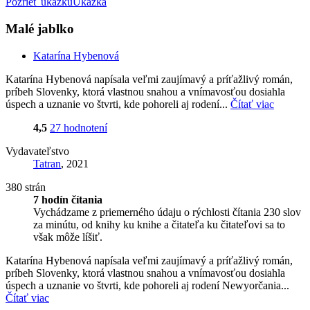
Pozrieť ukážku
Ukážka
Malé jablko
Katarína Hybenová
Katarína Hybenová napísala veľmi zaujímavý a príťažlivý román,
príbeh Slovenky, ktorá vlastnou snahou a vnímavosťou dosiahla
úspech a uznanie vo štvrti, kde pohoreli aj rodení...
Čítať viac
4,5
27 hodnotení
Vydavateľstvo
Tatran
, 2021
380 strán
7 hodín čítania
Vychádzame z priemerného údaju o rýchlosti čítania 230 slov
za minútu, od knihy ku knihe a čitateľa ku čitateľovi sa to
však môže líšiť.
Katarína Hybenová napísala veľmi zaujímavý a príťažlivý román,
príbeh Slovenky, ktorá vlastnou snahou a vnímavosťou dosiahla
úspech a uznanie vo štvrti, kde pohoreli aj rodení Newyorčania...
Čítať viac