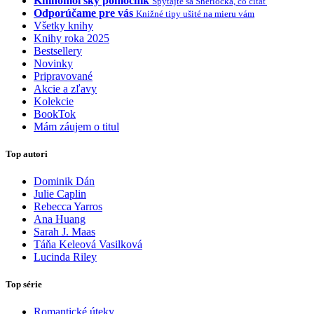
Knihomoľský pomocník
Spýtajte sa Sherlocka, čo čítať
Odporúčame pre vás
Knižné tipy ušité na mieru vám
Všetky knihy
Knihy roka 2025
Bestsellery
Novinky
Pripravované
Akcie a zľavy
Kolekcie
BookTok
Mám záujem o titul
Top autori
Dominik Dán
Julie Caplin
Rebecca Yarros
Ana Huang
Sarah J. Maas
Táňa Keleová Vasilková
Lucinda Riley
Top série
Romantické úteky