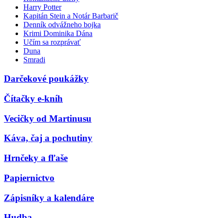
Harry Potter
Kapitán Stein a Notár Barbarič
Denník odvážneho bojka
Krimi Dominika Dána
Učím sa rozprávať
Duna
Smradi
Darčekové poukážky
Čítačky e-kníh
Vecičky od Martinusu
Káva, čaj a pochutiny
Hrnčeky a fľaše
Papiernictvo
Zápisníky a kalendáre
Hudba