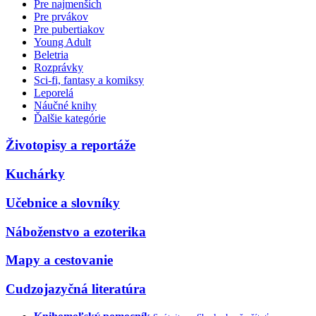
Pre najmenších
Pre prvákov
Pre pubertiakov
Young Adult
Beletria
Rozprávky
Sci-fi, fantasy a komiksy
Leporelá
Náučné knihy
Ďalšie kategórie
Životopisy a reportáže
Kuchárky
Učebnice a slovníky
Náboženstvo a ezoterika
Mapy a cestovanie
Cudzojazyčná literatúra