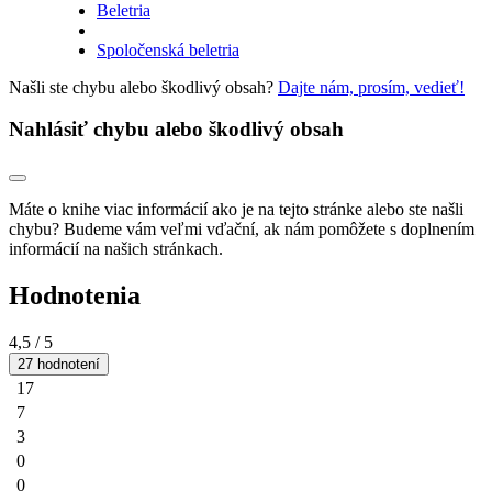
Beletria
Spoločenská beletria
Našli ste chybu alebo škodlivý obsah?
Dajte nám, prosím, vedieť!
Nahlásiť chybu alebo škodlivý obsah
Máte o knihe viac informácií ako je na tejto stránke alebo ste našli
chybu? Budeme vám veľmi vďační, ak nám pomôžete s doplnením
informácií na našich stránkach.
Hodnotenia
4,5
/ 5
27 hodnotení
17
7
3
0
0