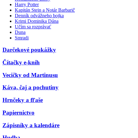
Harry Potter
Kapitán Stein a Notár Barbarič
Denník odvážneho bojka
Krimi Dominika Dána
Učím sa rozprávať
Duna
Smradi
Darčekové poukážky
Čítačky e-kníh
Vecičky od Martinusu
Káva, čaj a pochutiny
Hrnčeky a fľaše
Papiernictvo
Zápisníky a kalendáre
Hudba