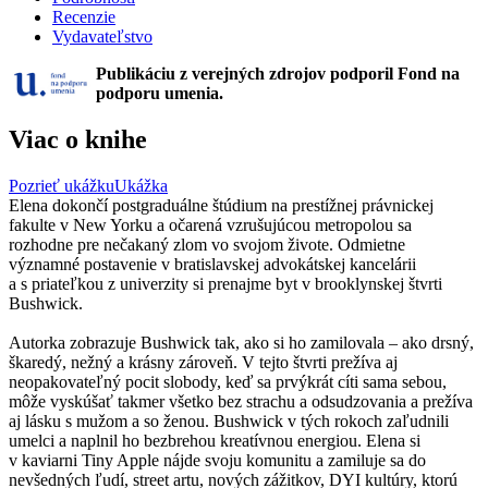
Recenzie
Vydavateľstvo
Publikáciu z verejných zdrojov podporil Fond na
podporu umenia.
Viac o knihe
Pozrieť ukážku
Ukážka
Elena dokončí postgraduálne štúdium na prestížnej právnickej
fakulte v New Yorku a očarená vzrušujúcou metropolou sa
rozhodne pre nečakaný zlom vo svojom živote. Odmietne
významné postavenie v bratislavskej advokátskej kancelárii
a s priateľkou z univerzity si prenajme byt v brooklynskej štvrti
Bushwick.
Autorka zobrazuje Bushwick tak, ako si ho zamilovala – ako drsný,
škaredý, nežný a krásny zároveň. V tejto štvrti prežíva aj
neopakovateľný pocit slobody, keď sa prvýkrát cíti sama sebou,
môže vyskúšať takmer všetko bez strachu a odsudzovania a prežíva
aj lásku s mužom a so ženou. Bushwick v tých rokoch zaľudnili
umelci a naplnil ho bezbrehou kreatívnou energiou. Elena si
v kaviarni Tiny Apple nájde svoju komunitu a zamiluje sa do
nevšedných ľudí, street artu, nových zážitkov, DYI kultúry, ktorú