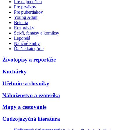
Pre najmenších
Pre prvákov
Pre pubertiakov
Young Adult
Beletria
Rozprávky
Sci-fi, fantasy a komiksy
Leporelá
Náučné knihy
Ďalšie kategórie
Životopisy a reportáže
Kuchárky
Učebnice a slovníky
Náboženstvo a ezoterika
Mapy a cestovanie
Cudzojazyčná literatúra