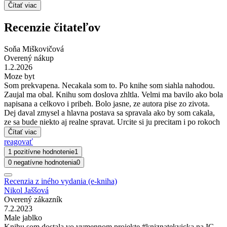
Čítať viac
Recenzie čitateľov
Soňa Miškovičová
Overený nákup
1.2.2026
Moze byt
Som prekvapena. Necakala som to. Po knihe som siahla nahodou.
Zaujal ma obal. Knihu som doslova zhltla. Velmi ma bavilo ako bola
napisana a celkovo i pribeh. Bolo jasne, ze autora pise zo zivota.
Dej daval zmysel a hlavna postava sa spravala ako by som cakala,
ze sa bude niekto aj realne spravat. Urcite si ju precitam i po rokoch
Čítať viac
reagovať
1 pozitívne hodnotenie
1
0 negatívne hodnotenia
0
Recenzia z iného vydania (e-kniha)
Nikol Jaššová
Overený zákazník
7.2.2023
Male jablko
Knihu som dostala vo vymennom projekte #kniznatekvicka na IG.