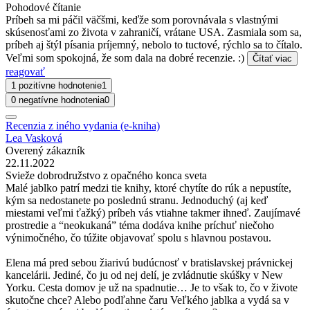
Pohodové čítanie
Príbeh sa mi páčil väčšmi, keďže som porovnávala s vlastnými
skúsenosťami zo života v zahraničí, vrátane USA. Zasmiala som sa,
príbeh aj štýl písania príjemný, nebolo to tuctové, rýchlo sa to čítalo.
Veľmi som spokojná, že som dala na dobré recenzie. :)
Čítať viac
reagovať
1 pozitívne hodnotenie
1
0 negatívne hodnotenia
0
Recenzia z iného vydania (e-kniha)
Lea Vasková
Overený zákazník
22.11.2022
Svieže dobrodružstvo z opačného konca sveta
Malé jablko patrí medzi tie knihy, ktoré chytíte do rúk a nepustíte,
kým sa nedostanete po poslednú stranu. Jednoduchý (aj keď
miestami veľmi ťažký) príbeh vás vtiahne takmer ihneď. Zaujímavé
prostredie a “neokukaná” téma dodáva knihe príchuť niečoho
výnimočného, čo túžite objavovať spolu s hlavnou postavou.
Elena má pred sebou žiarivú budúcnosť v bratislavskej právnickej
kancelárii. Jediné, čo ju od nej delí, je zvládnutie skúšky v New
Yorku. Cesta domov je už na spadnutie… Je to však to, čo v živote
skutočne chce? Alebo podľahne čaru Veľkého jablka a vydá sa v