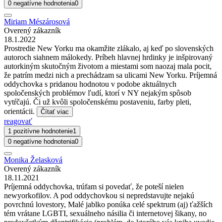
0 negatívne hodnotenia
0
Miriam Mészárosová
Overený zákazník
18.1.2022
Prostredie New Yorku ma okamžite zlákalo, aj keď po slovenských
autoroch siahnem málokedy. Príbeh hlavnej hrdinky je inšpirovaný
autorkiným skutočným životom a miestami som naozaj mala pocit,
že patrím medzi nich a prechádzam sa ulicami New Yorku. Príjemná
oddychovka s pridanou hodnotou v podobe aktuálnych
spoločenských problémov ľudí, ktorí v NY nejakým spôsob
vytŕčajú. Či už kvôli spoločenskému postaveniu, farby pleti,
orientácii.
Čítať viac
reagovať
1 pozitívne hodnotenie
1
0 negatívne hodnotenia
0
Monika Želasková
Overený zákazník
18.11.2021
Príjemná oddychovka, trúfam si povedať, že poteší nielen
newyorkofilov. A pod oddychovkou si nepredstavujte nejakú
povrchnú lovestory, Malé jablko ponúka celé spektrum (aj) ťažších
tém vrátane LGBTI, sexuálneho násilia či internetovej šikany, no