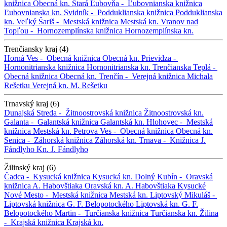
knižnica
Obecná kn.
Stará Ľubovňa -
Ľubovnianska knižnica
Ľubovnianska kn.
Svidník -
Podduklianska knižnica
Podduklianska
kn.
Veľký Šariš -
Mestská knižnica
Mestská kn.
Vranov nad
Topľou -
Hornozemplínska knižnica
Hornozemplínska kn.
Trenčiansky kraj (4)
Horná Ves -
Obecná knižnica
Obecná kn.
Prievidza -
Hornonitrianska knižnica
Hornonitrianska kn.
Trenčianska Teplá -
Obecná knižnica
Obecná kn.
Trenčín -
Verejná knižnica Michala
Rešetku
Verejná kn. M. Rešetku
Trnavský kraj (6)
Dunajská Streda -
Žitnoostrovská knižnica
Žitnoostrovská kn.
Galanta -
Galantská knižnica
Galantská kn.
Hlohovec -
Mestská
knižnica
Mestská kn.
Petrova Ves -
Obecná knižnica
Obecná kn.
Senica -
Záhorská knižnica
Záhorská kn.
Trnava -
Knižnica J.
Fándlyho
Kn. J. Fándlyho
Žilinský kraj (6)
Čadca -
Kysucká knižnica
Kysucká kn.
Dolný Kubín -
Oravská
knižnica A. Habovštiaka
Oravská kn. A. Habovštiaka
Kysucké
Nové Mesto -
Mestská knižnica
Mestská kn.
Liptovský Mikuláš -
Liptovská knižnica G. F. Belopotockého
Liptovská kn. G. F.
Belopotockého
Martin -
Turčianska knižnica
Turčianska kn.
Žilina
-
Krajská knižnica
Krajská kn.