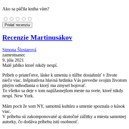
Ako sa páčila kniha vám?
Pridať recenziu
Recenzie Martinusákov
Simona Šlosiarová
zamestnanec
9. júla 2021
Malé jablko ktoré nikdy nespí.
Príbeh o priateľstve, láske k umeniu o túžbe dosiahnúť v živote
niečo viac. Inšpiratívna hlavná hrdinka Vás prevedie svojim životom
plným odhodlania o ktorý ma zmysel bojovať.
To všetko sa deje v tom najúžasnejšom meste na svete, ktoré nikdy
nespí. New York.
Mám pocit že som NY, samotnú kultúru a umenie spoznala o kúsok
viac.
V príbehu sú zakomponované aj skutočné zážitky a miesta samotnej
autorky, čo dodáva príbehu istú osobnosť.