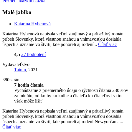
Pozrieť ukážku
Ukážka
Malé jablko
Katarína Hybenová
Katarína Hybenová napísala veľmi zaujímavý a príťažlivý román,
príbeh Slovenky, ktorá vlastnou snahou a vnímavosťou dosiahla
úspech a uznanie vo štvrti, kde pohoreli aj rodení...
Čítať viac
4,5
27 hodnotení
Vydavateľstvo
Tatran
, 2021
380 strán
7 hodín čítania
Vychádzame z priemerného údaju o rýchlosti čítania 230 slov
za minútu, od knihy ku knihe a čitateľa ku čitateľovi sa to
však môže líšiť.
Katarína Hybenová napísala veľmi zaujímavý a príťažlivý román,
príbeh Slovenky, ktorá vlastnou snahou a vnímavosťou dosiahla
úspech a uznanie vo štvrti, kde pohoreli aj rodení Newyorčania...
Čítať viac