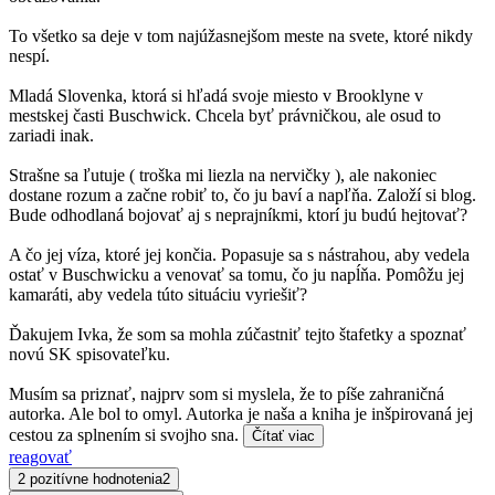
To všetko sa deje v tom najúžasnejšom meste na svete, ktoré nikdy
nespí.
Mladá Slovenka, ktorá si hľadá svoje miesto v Brooklyne v
mestskej časti Buschwick. Chcela byť právničkou, ale osud to
zariadi inak.
Strašne sa ľutuje ( troška mi liezla na nervičky ), ale nakoniec
dostane rozum a začne robiť to, čo ju baví a napľňa. Založí si blog.
Bude odhodlaná bojovať aj s neprajníkmi, ktorí ju budú hejtovať?
A čo jej víza, ktoré jej končia. Popasuje sa s nástrahou, aby vedela
ostať v Buschwicku a venovať sa tomu, čo ju napĺňa. Pomôžu jej
kamaráti, aby vedela túto situáciu vyriešiť?
Ďakujem Ivka, že som sa mohla zúčastniť tejto štafetky a spoznať
novú SK spisovateľku.
Musím sa priznať, najprv som si myslela, že to píše zahraničná
autorka. Ale bol to omyl. Autorka je naša a kniha je inšpirovaná jej
cestou za splnením si svojho sna.
Čítať viac
reagovať
2 pozitívne hodnotenia
2