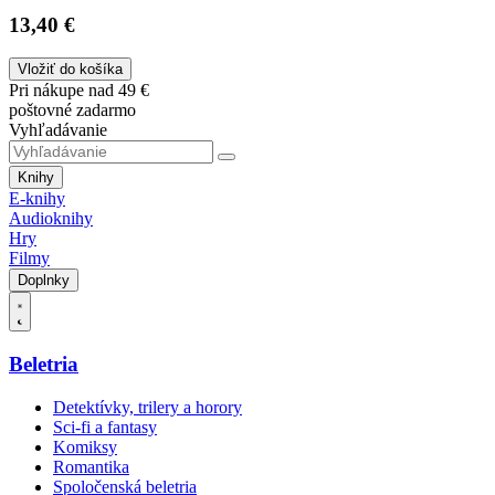
13,40 €
Vložiť do košíka
Pri nákupe nad 49 €
poštovné zadarmo
Vyhľadávanie
Knihy
E-knihy
Audioknihy
Hry
Filmy
Doplnky
Beletria
Detektívky, trilery a horory
Sci-fi a fantasy
Komiksy
Romantika
Spoločenská beletria