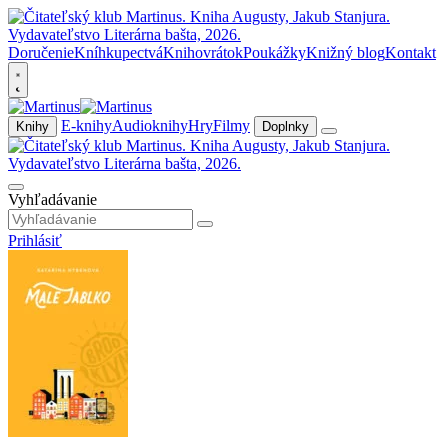
Doručenie
Kníhkupectvá
Knihovrátok
Poukážky
Knižný blog
Kontakt
E-knihy
Audioknihy
Hry
Filmy
Knihy
Doplnky
Vyhľadávanie
Prihlásiť