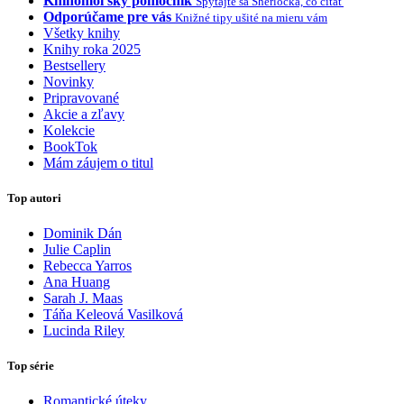
Knihomoľský pomocník
Spýtajte sa Sherlocka, čo čítať
Odporúčame pre vás
Knižné tipy ušité na mieru vám
Všetky knihy
Knihy roka 2025
Bestsellery
Novinky
Pripravované
Akcie a zľavy
Kolekcie
BookTok
Mám záujem o titul
Top autori
Dominik Dán
Julie Caplin
Rebecca Yarros
Ana Huang
Sarah J. Maas
Táňa Keleová Vasilková
Lucinda Riley
Top série
Romantické úteky