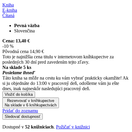
Kniha
E-kniha
Čítaná
Pevná väzba
Slovenčina
Cena:
13,40 €
-10 %
Pôvodná cena
14,90 €
Toto je najnižšia cena titulu v internetovom kníhkupectve za
posledných 30 dní pred zavedením tejto zľavy.
Na sklade 5 ks
Posielame ihneď
Táto kniha sa môže na cestu ku vám vybrať prakticky okamžite! Ak
si ju objednáte do 13:00 v pracovný deň, odošleme vám ju ešte
dnes, inak najneskôr nasledujúci pracovný deň.
Vložiť do košíka
Rezervovať v kníhkupectve
Na sklade v 6 kníhkupectvách
Pridať do zoznamu
Sledovať dostupnosť
Dostupné v
52 knižniciach
.
Požičať v knižnici