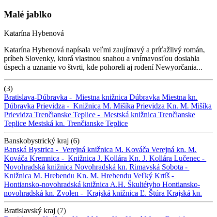
Malé jablko
Katarína Hybenová
Katarína Hybenová napísala veľmi zaujímavý a príťažlivý román,
príbeh Slovenky, ktorá vlastnou snahou a vnímavosťou dosiahla
úspech a uznanie vo štvrti, kde pohoreli aj rodení Newyorčania...
(3)
Bratislava-Dúbravka -
Miestna knižnica Dúbravka
Miestna kn.
Dúbravka
Prievidza -
Knižnica M. Mišíka Prievidza
Kn. M. Mišíka
Prievidza
Trenčianske Teplice -
Mestská knižnica Trenčianske
Teplice
Mestská kn. Trenčianske Teplice
Banskobystrický kraj (6)
Banská Bystrica -
Verejná knižnica M. Kováča
Verejná kn. M.
Kováča
Kremnica -
Knižnica J. Kollára
Kn. J. Kollára
Lučenec -
Novohradská knižnica
Novohradská kn.
Rimavská Sobota -
Knižnica M. Hrebendu
Kn. M. Hrebendu
Veľký Krtíš -
Hontiansko-novohradská knižnica A.H. Škultétyho
Hontiansko-
novohradská kn.
Zvolen -
Krajská knižnica Ľ. Štúra
Krajská kn.
Bratislavský kraj (7)