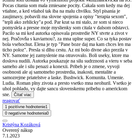
Pocas citania som mala zmiesane pocity. Cakala som kedy ma dej
vtiahne, a ked vtiahol tak iba na malu chvilku. Styl pisania je
zaujimavy, pobavili ma slovne spojenia a opisy "terapia sexom",
"tepli ako zehlicky"a pod. Par krat sa mi stalo, ze som si nieco
pomyslela a presne moje myslienky som citala v dalsom odstavci.
Pacilo sa mi ked autorka opisovala prostredie NY stvrte a zivot v
nej. Pračovňa s kaviarnou?, za mna uplne super. Co sa tyka postav
bola vsehochut. Elena je typ "Pane boze daj ma kam chces len ma
ticho poloz". Presla si dlhu cestu. Az mi bolo divne ako prezila v
NY. Samotne jej zamyslenie ma otravovalo. Boli useky, ktore ma
doslova nudili. Autorka poukazuje na silu sudrznosti a vieru v seba
sameho ale i silu penazi a konexii. Pribeh je o zmene, vyvoji
osobnosti ale aj samotneho prostredia, inakosti, mentalite a
samozrejme priatelstve a laske. Bushwick. Komunita. Umenie.
Ludia. Roman plny zivota a presto vsetko mna neohuril. Vsetko je
uhol pohladu, vy dajte sancu slovenskemu pribehu o americkom
sne.
Čítať viac
reagovať
1 pozitívne hodnotenie
1
0 negatívne hodnotenia
0
Kristýna Kozáková
Overený nákup
7.1.2023