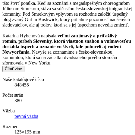
táto štvrť ponúka. Keď sa zoznámi s megaúspešným choreografom
Júliusom Smrekom, stáva sa súčasťou česko-slovenskej imigrantskej
komunity. Pod Smrekovým vplyvom sa rozhodne založiť úspešný
blog zvaný Girl in Bushwick, ktorý pritiahne pozornosť nadšených
sledovateľov, ale aj trolov, ktorí sa s jej úspechom nevedia zmieriť.
Katarína Hybenová napísala
veľmi zaujímavý a príťažlivý
román, príbeh Slovenky, ktorá vlastnou snahou a vnímavosťou
dosiahla úspech a uznanie vo štvrti, kde pohoreli aj rodení
Newyorčania
. Navyše sa zoznámime s česko-slovenskou
komunitou, ktorá sa na začiatku dvadsiateho prvého storočia
sformovala v New Yorku.
Čítať viac
Naše katalógové číslo
848455
Počet strán
380
Väzba
pevná väzba
Rozmer
125×195 mm