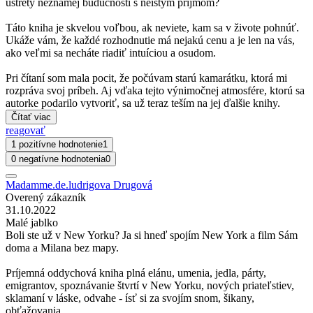
ústrety neznámej budúcnosti s neistým príjmom?
Táto kniha je skvelou voľbou, ak neviete, kam sa v živote pohnúť.
Ukáže vám, že každé rozhodnutie má nejakú cenu a je len na vás,
ako veľmi sa necháte riadiť intuíciou a osudom.
Pri čítaní som mala pocit, že počúvam starú kamarátku, ktorá mi
rozpráva svoj príbeh. Aj vďaka tejto výnimočnej atmosfére, ktorú sa
autorke podarilo vytvoriť, sa už teraz teším na jej ďalšie knihy.
Čítať viac
reagovať
1 pozitívne hodnotenie
1
0 negatívne hodnotenia
0
Madamme.de.ludrigova Drugová
Overený zákazník
31.10.2022
Malé jablko
Boli ste už v New Yorku? Ja si hneď spojím New York a film Sám
doma a Milana bez mapy.
Príjemná oddychová kniha plná elánu, umenia, jedla, párty,
emigrantov, spoznávanie štvrtí v New Yorku, nových priateľstiev,
sklamaní v láske, odvahe - ísť si za svojím snom, šikany,
obťažovania.