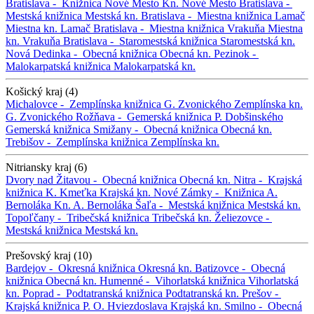
Bratislava -
Knižnica Nové Mesto
Kn. Nové Mesto
Bratislava -
Mestská knižnica
Mestská kn.
Bratislava -
Miestna knižnica Lamač
Miestna kn. Lamač
Bratislava -
Miestna knižnica Vrakuňa
Miestna
kn. Vrakuňa
Bratislava -
Staromestská knižnica
Staromestská kn.
Nová Dedinka -
Obecná knižnica
Obecná kn.
Pezinok -
Malokarpatská knižnica
Malokarpatská kn.
Košický kraj (4)
Michalovce -
Zemplínska knižnica G. Zvonického
Zemplínska kn.
G. Zvonického
Rožňava -
Gemerská knižnica P. Dobšinského
Gemerská knižnica
Smižany -
Obecná knižnica
Obecná kn.
Trebišov -
Zemplínska knižnica
Zemplínska kn.
Nitriansky kraj (6)
Dvory nad Žitavou -
Obecná knižnica
Obecná kn.
Nitra -
Krajská
knižnica K. Kmeťka
Krajská kn.
Nové Zámky -
Knižnica A.
Bernoláka
Kn. A. Bernoláka
Šaľa -
Mestská knižnica
Mestská kn.
Topoľčany -
Tribečská knižnica
Tribečská kn.
Želiezovce -
Mestská knižnica
Mestská kn.
Prešovský kraj (10)
Bardejov -
Okresná knižnica
Okresná kn.
Batizovce -
Obecná
knižnica
Obecná kn.
Humenné -
Vihorlatská knižnica
Vihorlatská
kn.
Poprad -
Podtatranská knižnica
Podtatranská kn.
Prešov -
Krajská knižnica P. O. Hviezdoslava
Krajská kn.
Smilno -
Obecná