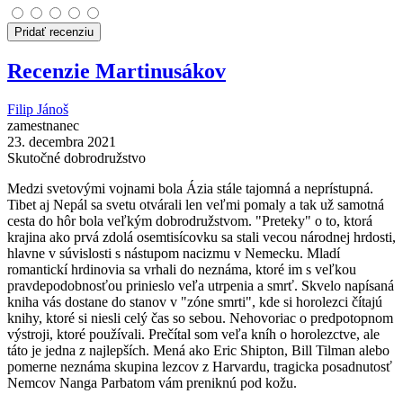
Pridať recenziu
Recenzie Martinusákov
Filip Jánoš
zamestnanec
23. decembra 2021
Skutočné dobrodružstvo
Medzi svetovými vojnami bola Ázia stále tajomná a neprístupná.
Tibet aj Nepál sa svetu otvárali len veľmi pomaly a tak už samotná
cesta do hôr bola veľkým dobrodružstvom. "Preteky" o to, ktorá
krajina ako prvá zdolá osemtisícovku sa stali vecou národnej hrdosti,
hlavne v súvislosti s nástupom nacizmu v Nemecku. Mladí
romantickí hrdinovia sa vrhali do neznáma, ktoré im s veľkou
pravdepodobnosťou prinieslo veľa utrpenia a smrť. Skvelo napísaná
kniha vás dostane do stanov v "zóne smrti", kde si horolezci čítajú
knihy, ktoré si niesli celý čas so sebou. Nehovoriac o predpotopnom
výstroji, ktoré používali. Prečítal som veľa kníh o horolezctve, ale
táto je jedna z najlepších. Mená ako Eric Shipton, Bill Tilman alebo
pomerne neznáma skupina lezcov z Harvardu, tragicka posadnutosť
Nemcov Nanga Parbatom vám preniknú pod kožu.