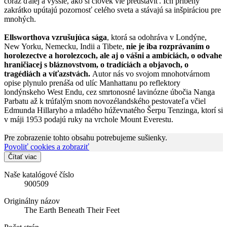
čoraz ďalej a vyššie, ako si človek vie predstaviť. Ich príbehy
zakrátko upútajú pozornosť celého sveta a stávajú sa inšpiráciou pre
mnohých.
Ellsworthova vzrušujúca sága
, ktorá sa odohráva v Londýne,
New Yorku, Nemecku, Indii a Tibete,
nie je iba rozprávaním o
horolezectve a horolezcoch, ale aj o vášni a ambíciách, o odvahe
hraničiacej s bláznovstvom, o tradíciách a objavoch, o
tragédiách a víťazstvách.
Autor nás vo svojom mnohotvárnom
opise plynulo prenáša od ulíc Manhattanu po reflektory
londýnskeho West Endu, cez smrtonosné lavinózne úbočia Nanga
Parbatu až k trúfalým snom novozélandského pestovateľa včiel
Edmunda Hillaryho a mladého húževnatého Šerpu Tenzinga, ktorí si
v máji 1953 podajú ruky na vrchole Mount Everestu.
Pre zobrazenie tohto obsahu potrebujeme sušienky.
Povoliť cookies a zobraziť
Čítať viac
Naše katalógové číslo
900509
Originálny názov
The Earth Beneath Their Feet