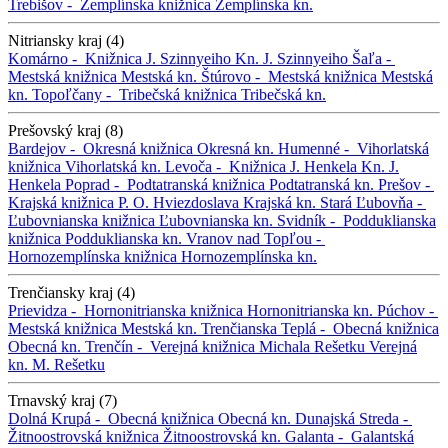
Trebišov -
Zemplínska knižnica
Zemplínska kn.
Nitriansky kraj (4)
Komárno -
Knižnica J. Szinnyeiho
Kn. J. Szinnyeiho
Šaľa -
Mestská knižnica
Mestská kn.
Štúrovo -
Mestská knižnica
Mestská
kn.
Topoľčany -
Tribečská knižnica
Tribečská kn.
Prešovský kraj (8)
Bardejov -
Okresná knižnica
Okresná kn.
Humenné -
Vihorlatská
knižnica
Vihorlatská kn.
Levoča -
Knižnica J. Henkela
Kn. J.
Henkela
Poprad -
Podtatranská knižnica
Podtatranská kn.
Prešov -
Krajská knižnica P. O. Hviezdoslava
Krajská kn.
Stará Ľubovňa -
Ľubovnianska knižnica
Ľubovnianska kn.
Svidník -
Podduklianska
knižnica
Podduklianska kn.
Vranov nad Topľou -
Hornozemplínska knižnica
Hornozemplínska kn.
Trenčiansky kraj (4)
Prievidza -
Hornonitrianska knižnica
Hornonitrianska kn.
Púchov -
Mestská knižnica
Mestská kn.
Trenčianska Teplá -
Obecná knižnica
Obecná kn.
Trenčín -
Verejná knižnica Michala Rešetku
Verejná
kn. M. Rešetku
Trnavský kraj (7)
Dolná Krupá -
Obecná knižnica
Obecná kn.
Dunajská Streda -
Žitnoostrovská knižnica
Žitnoostrovská kn.
Galanta -
Galantská