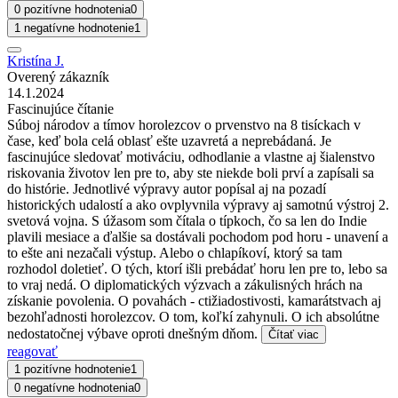
0 pozitívne hodnotenia
0
1 negatívne hodnotenie
1
Kristína J.
Overený zákazník
14.1.2024
Fascinujúce čítanie
Súboj národov a tímov horolezcov o prvenstvo na 8 tisíckach v
čase, keď bola celá oblasť ešte uzavretá a neprebádaná. Je
fascinujúce sledovať motiváciu, odhodlanie a vlastne aj šialenstvo
riskovania životov len pre to, aby ste niekde boli prví a zapísali sa
do histórie. Jednotlivé výpravy autor popísal aj na pozadí
historických udalostí a ako ovplyvnila výpravy aj samotnú výstroj 2.
svetová vojna. S úžasom som čítala o típkoch, čo sa len do Indie
plavili mesiace a ďalšie sa dostávali pochodom pod horu - unavení a
to ešte ani nezačali výstup. Alebo o chlapíkoví, ktorý sa tam
rozhodol doletieť. O tých, ktorí išli prebádať horu len pre to, lebo sa
to vraj nedá. O diplomatických výzvach a zákulisných hrách na
získanie povolenia. O povahách - ctižiadostivosti, kamarátstvach aj
bezohľadnosti horolezcov. O tom, koľkí zahynuli. O ich absolútne
nedostatočnej výbave oproti dnešným dňom.
Čítať viac
reagovať
1 pozitívne hodnotenie
1
0 negatívne hodnotenia
0