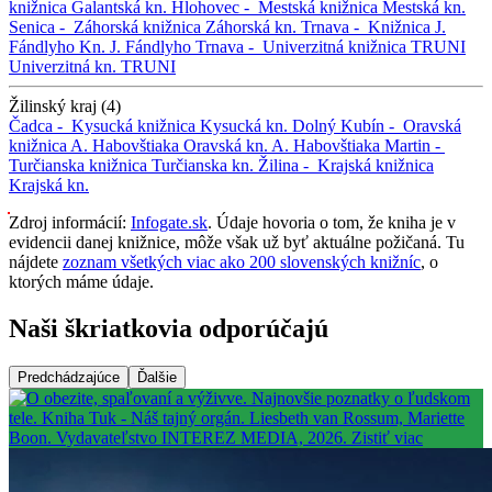
knižnica
Galantská kn.
Hlohovec -
Mestská knižnica
Mestská kn.
Senica -
Záhorská knižnica
Záhorská kn.
Trnava -
Knižnica J.
Fándlyho
Kn. J. Fándlyho
Trnava -
Univerzitná knižnica TRUNI
Univerzitná kn. TRUNI
Žilinský kraj (4)
Čadca -
Kysucká knižnica
Kysucká kn.
Dolný Kubín -
Oravská
knižnica A. Habovštiaka
Oravská kn. A. Habovštiaka
Martin -
Turčianska knižnica
Turčianska kn.
Žilina -
Krajská knižnica
Krajská kn.
Zdroj informácií:
Infogate.sk
. Údaje hovoria o tom, že kniha je v
evidencii danej knižnice, môže však už byť aktuálne požičaná. Tu
nájdete
zoznam všetkých viac ako 200 slovenských knižníc
, o
ktorých máme údaje.
Naši škriatkovia odporúčajú
Predchádzajúce
Ďalšie