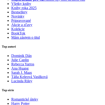
Všetky knihy
Knihy roka 2025
Bestsellery
Novinky
Pripravované
Akcie a zľavy
Kolekcie
BookTok
Mám záujem o titul
Top autori
Dominik Dán
Julie Caplin
Rebecca Yarros
Ana Huang
Sarah J. Maas
Táňa Keleová Vasilková
Lucinda Riley
Top série
Romantické úteky
Harry Potter