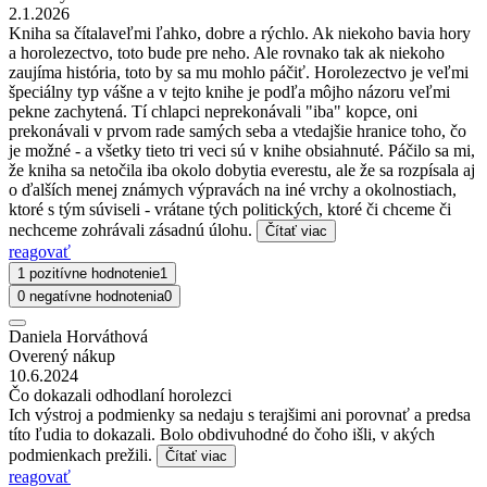
2.1.2026
Kniha sa čítalaveľmi ľahko, dobre a rýchlo. Ak niekoho bavia hory
a horolezectvo, toto bude pre neho. Ale rovnako tak ak niekoho
zaujíma história, toto by sa mu mohlo páčiť. Horolezectvo je veľmi
špeciálny typ vášne a v tejto knihe je podľa môjho názoru veľmi
pekne zachytená. Tí chlapci neprekonávali "iba" kopce, oni
prekonávali v prvom rade samých seba a vtedajšie hranice toho, čo
je možné - a všetky tieto tri veci sú v knihe obsiahnuté. Páčilo sa mi,
že kniha sa netočila iba okolo dobytia everestu, ale že sa rozpísala aj
o ďalších menej známych výpravách na iné vrchy a okolnostiach,
ktoré s tým súviseli - vrátane tých politických, ktoré či chceme či
nechceme zohrávali zásadnú úlohu.
Čítať viac
reagovať
1 pozitívne hodnotenie
1
0 negatívne hodnotenia
0
Daniela Horváthová
Overený nákup
10.6.2024
Čo dokazali odhodlaní horolezci
Ich výstroj a podmienky sa nedaju s terajšimi ani porovnať a predsa
títo ľudia to dokazali. Bolo obdivuhodné do čoho išli, v akých
podmienkach prežili.
Čítať viac
reagovať