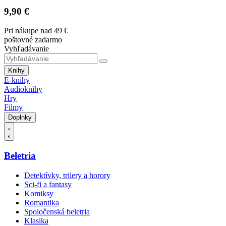
9,90 €
Pri nákupe nad 49 €
poštovné zadarmo
Vyhľadávanie
Knihy
E-knihy
Audioknihy
Hry
Filmy
Doplnky
Beletria
Detektívky, trilery a horory
Sci-fi a fantasy
Komiksy
Romantika
Spoločenská beletria
Klasika