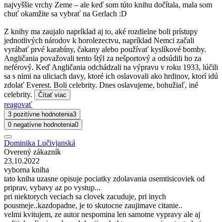
najvyššie vrchy Zeme – ale keď som túto knihu dočítala, mala som
chuť okamžite sa vybrať na Gerlach :D
Z knihy ma zaujalo napríklad aj to, aké rozdielne boli prístupy
jednotlivých národov k horolezectvu, napríklad Nemci začali
vyrábať prvé karabíny, čakany alebo používať kyslíkové bomby.
Angličania považovali tento štýl za nešportový a odsúdili ho za
neférový. Keď Angličania odchádzali na výpravu v roku 1933, lúčili
sa s nimi na uliciach davy, ktoré ich oslavovali ako hrdinov, ktorí idú
zdolať Everest. Boli celebrity. Dnes oslavujeme, bohužiaľ, iné
celebrity.
Čítať viac
reagovať
3 pozitívne hodnotenia
3
0 negatívne hodnotenia
0
Dominika Lučivjanská
Overený zákazník
23.10.2022
vyborna kniha
tato kniha uzasne opisuje pociatky zdolavania osemtisicoviek od
priprav, vybavy az po vystup...
pri niektorych veciach sa clovek zacuduje, pri inych
pousmeje..kazdopadne, je to skutocne zaujimave citanie..
velmi kvitujem, ze autor nespomina len samotne vypravy ale aj