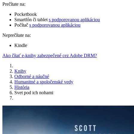
Prečítate na:
Pocketbook
Smartfón či tablet
s podporovanou aplikáciou
Počítač
s podporovanou aplikáciou
Neprečítate na:
Kindle
Ako čítať e-knihy zabezpečené cez Adobe DRM?
Knihy
Odborné a náučné
Humanitné a spoločenské vedy
História
Svet pod ich nohami