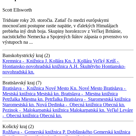
Scott Ellsworth
Tridsiate roky 20. storočia. Zatiaľ čo medzi európskymi
mocnosťami postupne rastie napätie, v ďalekých Himalájach
prebieha iný druh boja. Skupiny horolezcov z Veľkej Británie,
nacistického Nemecka a Spojených štátov zápasia o prvenstvo vo
výstupoch na ...
Banskobystrický kraj (2)
Kremnica -
Knižnica J. Kollára
Kn. J. Kollára
Veľký Krtíš -
Hontiansko-novohradská knižnica A.H. Škultétyho
Hontiansko-
novohradská kn.
Bratislavský kraj (7)
Bratislava -
Knižnica Nové Mesto
Kn. Nové Mesto
Bratislava -
Mestská knižnica
Mestská kn.
Bratislava -
Miestna knižnica
Petržalka
Miestna kn. Petržalka
Bratislava -
Staromestská knižnica
Staromestská kn.
Nová Dedinka -
Obecná knižnica
Obecná kn.
Pezinok -
Malokarpatská knižnica
Malokarpatská kn.
Veľké Leváre
-
Obecná knižnica
Obecná kn.
Košický kraj (2)
Rožňava -
Gemerská knižnica P. Dobšinského
Gemerská knižnica