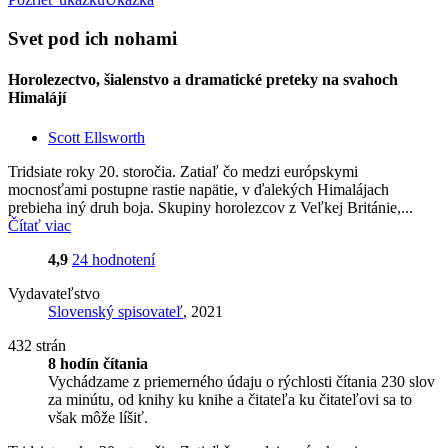
Svet pod ich nohami
Horolezectvo, šialenstvo a dramatické preteky na svahoch
Himalájí
Scott Ellsworth
Tridsiate roky 20. storočia. Zatiaľ čo medzi európskymi
mocnosťami postupne rastie napätie, v ďalekých Himalájach
prebieha iný druh boja. Skupiny horolezcov z Veľkej Británie,...
Čítať viac
4,9
24 hodnotení
Vydavateľstvo
Slovenský spisovateľ
, 2021
432 strán
8 hodín čítania
Vychádzame z priemerného údaju o rýchlosti čítania 230 slov
za minútu, od knihy ku knihe a čitateľa ku čitateľovi sa to
však môže líšiť.