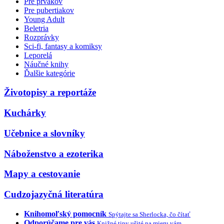
Pre prvákov
Pre pubertiakov
Young Adult
Beletria
Rozprávky
Sci-fi, fantasy a komiksy
Leporelá
Náučné knihy
Ďalšie kategórie
Životopisy a reportáže
Kuchárky
Učebnice a slovníky
Náboženstvo a ezoterika
Mapy a cestovanie
Cudzojazyčná literatúra
Knihomoľský pomocník
Spýtajte sa Sherlocka, čo čítať
Odporúčame pre vás
Knižné tipy ušité na mieru vám