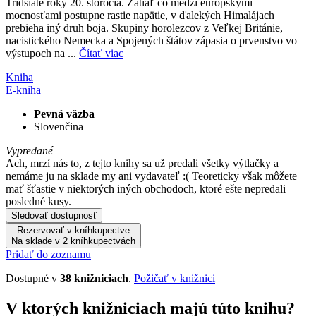
Tridsiate roky 20. storočia. Zatiaľ čo medzi európskymi
mocnosťami postupne rastie napätie, v ďalekých Himalájach
prebieha iný druh boja. Skupiny horolezcov z Veľkej Británie,
nacistického Nemecka a Spojených štátov zápasia o prvenstvo vo
výstupoch na ...
Čítať viac
Kniha
E-kniha
Pevná väzba
Slovenčina
Vypredané
Ach, mrzí nás to, z tejto knihy sa už predali všetky výtlačky a
nemáme ju na sklade my ani vydavateľ :( Teoreticky však môžete
mať šťastie v niektorých iných obchodoch, ktoré ešte nepredali
posledné kusy.
Sledovať dostupnosť
Rezervovať v kníhkupectve
Na sklade v 2 kníhkupectvách
Pridať do zoznamu
Dostupné v
38 knižniciach
.
Požičať v knižnici
V ktorých knižniciach majú túto knihu?