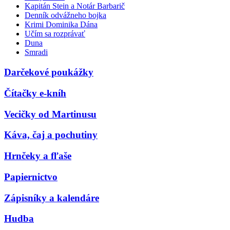
Kapitán Stein a Notár Barbarič
Denník odvážneho bojka
Krimi Dominika Dána
Učím sa rozprávať
Duna
Smradi
Darčekové poukážky
Čítačky e-kníh
Vecičky od Martinusu
Káva, čaj a pochutiny
Hrnčeky a fľaše
Papiernictvo
Zápisníky a kalendáre
Hudba