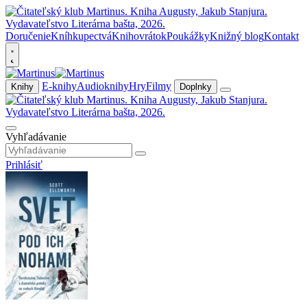
Doručenie
Kníhkupectvá
Knihovrátok
Poukážky
Knižný blog
Kontakt
E-knihy
Audioknihy
Hry
Filmy
Knihy
Doplnky
Vyhľadávanie
Prihlásiť