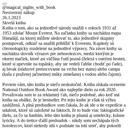
@magical_nights_with_book
Neoverený nákup
26.1.2023
Skvelá kniha
Kniha o tom, ako sa jednotlivé národy snažili v rokoch 1931 až
1953 zdolať Mount Everest. Na začiatku knihy sa nachádza mapa
Himalájí, na ktorej môžete sledovať to, ako jednotlivé skupiny
postupovali, odkiaľ sa snažili priblížiť k Everestu. Kapitoly sú
chronologicky rozdelené na jednotlivé výpravy. Na záver knihy sa
nachádza slovník výrazov pre nehorolezcov, medzi ktorými je
okrem mačiek, ktoré asi väčšina ľudí pozná (železá s ostrými hrotmi,
ktoré si upevníte na topánky, aby ste vedeli ľahšie chodiť po ľade),
aj bivak (núdzové prenocovanie na vrchu bez stanu) alebo campa
(kaša z praženej jačmennej múky zmiešanej s vodou alebo čajom).
Poviem vám, táto kniha je niečo neskutočné. Kniha získala ocenenie
National Outdoor Book Award ako najlepšie dielo za rok 2020.
Považovala som to za reklamný ťah, niečo podobné, ako keď má
kniha na obálke, že je bestseller. Pri tejto knihe je však tá výhra
zaslúžená. A plná predsudkov som čakala, že ak ide o tie expedície a
udalosti, ktoré sú založené na faktoch, že to bude viac faktografické
dielo, za čo sa hanbím, lebo táto kniha je písaná aj umelecky, krásne
lyricky. A do tretice ďalší predsudok – nikdy som nechápala tých
horolezcov, ktorí niekedy idú v podstate na istú smrť, aby pokorili