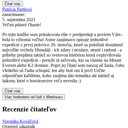
Čítať viac
Patrícia Partlová
zamestnanec
5. septembra 2021
Veľmi pútavé čítanie!
Po tejto knižke som pokukovala ešte v predpredaji a poviem Vám -
bola to výborná voľba! Autor zaujímavo opisuje jednotlivé
expedície z prvej polovice 20. storočia, ktoré sa pokúšali dosiahnuť
najvyššie vrcholy Himalájí - ich zdary i nezdary, strasti i radosti - a
príbehy preplieta taktiež so svetovou históriou ktorá ovplyvňovala
jednotlivé expedície - pretože tá určovala, kto sa vlastne na Mount
Everest alebo K2 dostane. Popri jej čítaní som naozaj až žasla, čoho
všetkého sú ľudia schopní, len aby boli oni tí prví! Určite
odporúčam každému, koho zaujíma táto tematika ale taktiež aj
laikom, ktorí o horolezectve veľa nevedia :)
Čítať viac
Viac hodnotení od ľudí z Martinusu
Recenzie čitateľov
Veronika Kováčová
Overený zákazník