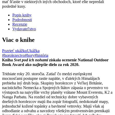
mať šťastie v niektorých iných obchodoch, ktoré ešte nepredali
posledné kusy.
Popis knihy
Podrobnosti
Recenzie
Vydavateľstvo
Viac o knihe
Pozrieť ukážku
Ukážka
#horolezectvo
#hory
#história
Kniha
Svet pod ich nohami
získala ocenenie National Outdoor
Book Award ako najlepšie dielo za rok 2020.
Tridsiate roky 20. storočia. Zatiaľ čo medzi európskymi
mocnosťami postupne rastie napätie, v ďalekých Himalájach
prebieha iný druh boja. Skupiny horolezcov z Veľkej Británie,
nacistického Nemecka a Spojených štátov zápasia o prvenstvo vo
výstupoch na najvyššie vrchy planéty vrátane Mount Everestu, K2 a
Nanga Parbatu. Na rozdiel od technicky dobre vybavených
dnešných horolezcov majú iba zopár fotografií, nedokonalé mapy,
jednoduché kožené topánky a bavlnené vetrovky. Majú však aj
odhodlanie a odvahu a navzdory všetkým protivenstvám prenikajú