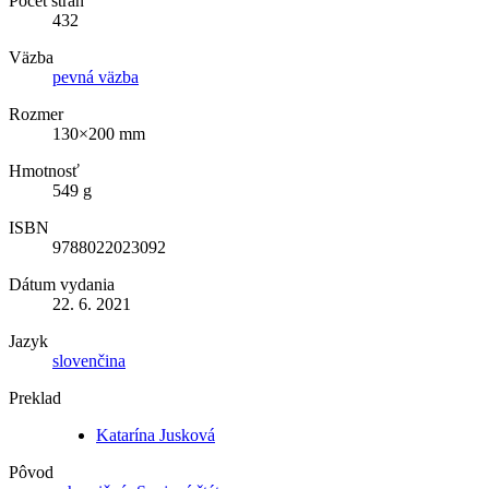
Počet strán
432
Väzba
pevná väzba
Rozmer
130×200 mm
Hmotnosť
549 g
ISBN
9788022023092
Dátum vydania
22. 6. 2021
Jazyk
slovenčina
Preklad
Katarína Jusková
Pôvod