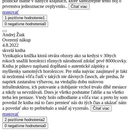
politicke dianie v danych krajinach, ktore samozrejme tento boj o
prvenstva jednoznacne ovplyvnilo..
Čítať viac
reagovať
1 pozitívne hodnotenie
1
0 negatívne hodnotenia
0
Andrej Žiak
Overený nákup
4.8.2022
skvelá kniha
Vynikajúca knižka ktorá otvára obzory ako sa kedysi v 30tych
rokoch snažili horolezci rôznych národností zdolať prvé 8000covky.
Kniha je pútavo napísaná dopĺňaná o autentické zápisky a
myšlienky samotných horolezcov. Pre mňa najviac zaujimavé je fakt
tá nezlomná vôľa ľudí v takých nie dávnych časoch, ale predsa, že
napriek zastaralou výbavou, na vtedajšiu dobu nulovou
infraštruktúrou, ich putovanie a dobíjanie vrchol trvalo dlhé mesiace
a nikdy sa nevzdávali. Dnes je všetko podstatne ľahšie a na všetko
treba len peniaze. Vtedy bolo odhodlanie a vôľa viac a preto by som
povedal že kniha má to čaro preniesť nás do tých čias a ukázať nám
a povedať ako to prebiehalo a snáď aj vyzeralo.
Čítať viac
reagovať
2 pozitívne hodnotenia
2
0 negatívne hodnotenia
0