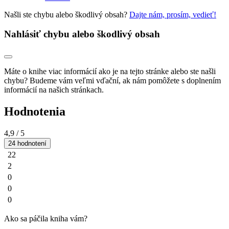
Našli ste chybu alebo škodlivý obsah?
Dajte nám, prosím, vedieť!
Nahlásiť chybu alebo škodlivý obsah
Máte o knihe viac informácií ako je na tejto stránke alebo ste našli
chybu? Budeme vám veľmi vďační, ak nám pomôžete s doplnením
informácií na našich stránkach.
Hodnotenia
4,9
/ 5
24 hodnotení
22
2
0
0
0
Ako sa páčila kniha vám?