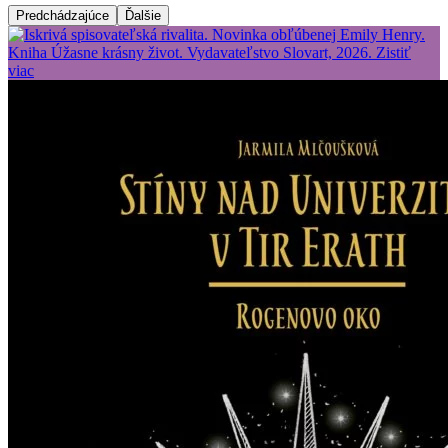
Predchádzajúce
Ďalšie