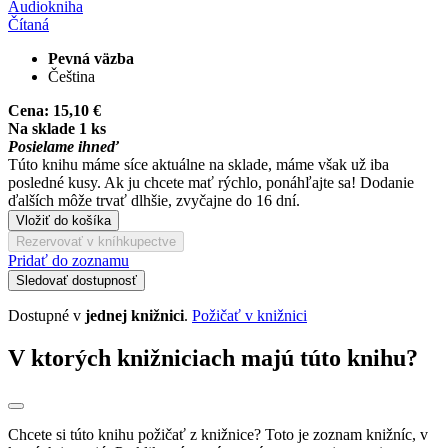
Audiokniha
Čítaná
Pevná väzba
Čeština
Cena:
15,10 €
Na sklade 1 ks
Posielame ihneď
Túto knihu máme síce aktuálne na sklade, máme však už iba
posledné kusy. Ak ju chcete mať rýchlo, ponáhľajte sa! Dodanie
ďalších môže trvať dlhšie, zvyčajne do 16 dní.
Vložiť do košíka
Rezervovať v kníhkupectve
Pridať do zoznamu
Sledovať dostupnosť
Dostupné v
jednej knižnici
.
Požičať v knižnici
V ktorých knižniciach majú túto knihu?
Chcete si túto knihu požičať z knižnice? Toto je zoznam knižníc, v