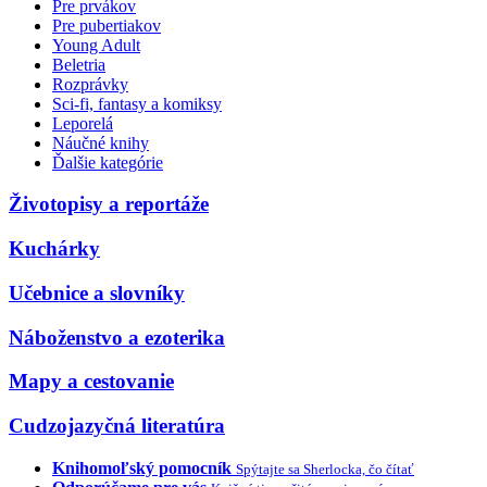
Pre prvákov
Pre pubertiakov
Young Adult
Beletria
Rozprávky
Sci-fi, fantasy a komiksy
Leporelá
Náučné knihy
Ďalšie kategórie
Životopisy a reportáže
Kuchárky
Učebnice a slovníky
Náboženstvo a ezoterika
Mapy a cestovanie
Cudzojazyčná literatúra
Knihomoľský pomocník
Spýtajte sa Sherlocka, čo čítať