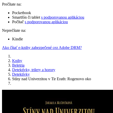
Prečítate na:
Pocketbook
Smartfón či tablet
s podporovanou aplikáciou
Počítač
s podporovanou aplikáciou
Neprečítate na:
Kindle
Ako čítať e-knihy zabezpečené cez Adobe DRM?
Knihy
Beletria
Detektívky, trilery a horory
Detektívky
Stíny nad Univerzitou v Tir Erath: Rogenovo oko