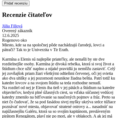
Pridať recenziu
Recenzie čitateľov
Júlia Fillová
Overený zákazník
12.6.2025
Rogenovo oko
Miesto, kde sa na spoločnej pôde nachádzajú čarodeji, lovci a
pátrači? Tak to je Univerzita v Tir Erath.
Karmína a Elenis sú najlepšie priateľky, ale nenašli by ste dve
rozdielnejšie osoby. Karmína je divoká rebelka, ktorá si svoj život a
štúdium chce užiť naplno a nijaké pravidlá ju nemôžu zastaviť. Celý
jej zovňajšok priam žiari všetkými odtieňmi červenej, oči jej svietia
ako dva uhlíky a jej pozornosti neunikne žiadna beštia. Patrí totiž ku
katedre lovcov a na svojom štúdiu sa teda rozhodne nenudí.
Na rozdiel od nej je Elenis iba tieň v jej pätách a štúdium na katedre
objaviteľov, kedysi plné úžasných ciest, sa vďaka súčasnej vedúcej
katedry zmenilo na bifľovanie sa naučených pojmov a fráz. Preto sa
niet čo čudovať, že sa pod fasádou sivej myšky ukrýva srdce túžiace
poznávať nové miesta, objavovať stratené ostrovy a... nasadnúť na
najúžasnejšiu Galéru, ktorá sa so svojím kapitánom, presláveným
pirátom Renegátom, plaví nie po mori, ale v oblakoch. A ak jej má