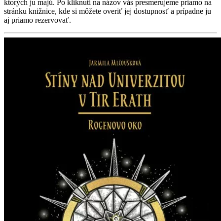
ktorých ju majú. Po kliknutí na názov vás presmerujeme priamo na
stránku knižnice, kde si môžete overiť jej dostupnosť a prípadne ju
aj priamo rezervovať.