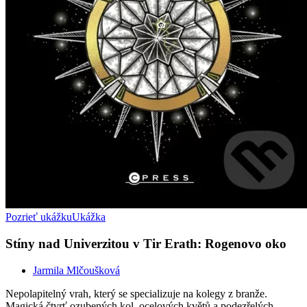
Pozrieť ukážku
Ukážka
Stíny nad Univerzitou v Tir Erath: Rogenovo oko
Jarmila Mlčoušková
Nepolapitelný vrah, který se specializuje na kolegy z branže.
Magická čtvrť ozubených kol, ocelových květů a podezřelých