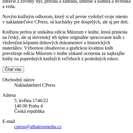
zdravie a životný štýl, príroda a záhrada, umenie a kultúra a technika
a veda.
Novým knižným odborom, ktorý si už pevne vydobyl svoje miesto
v nakladateľstve CPress, sú kuchárky pre dospelých, ale aj pre deti.
Knižnou perlou je unikátna edícia Múzeum v knihe, ktorá priniesla
na český, ale aj slovenský trh úplne originálne spracovanie kníh s
vloženými kópiami dobových dokumentov a historických
materiálov. Výbornou obsahovou a grafickou kvalitou kníh
potvrdzuje edícia Múzeum v knihe získané ocenenia za najkrajšie
knihy na popredných knižných veľtrhoch z posledných rokov.
Čítať viac
Obchodný názov
Nakladatelství CPress
Adresa
5. května 1746/22
140 00 Praha 4
Česká republika
E-mail
cpress@albatrosmedia.cz