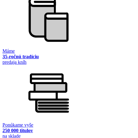
Máme
35-ročnú tradíciu
predaja kníh
Ponúkame vyše
250 000 titulov
na sklade