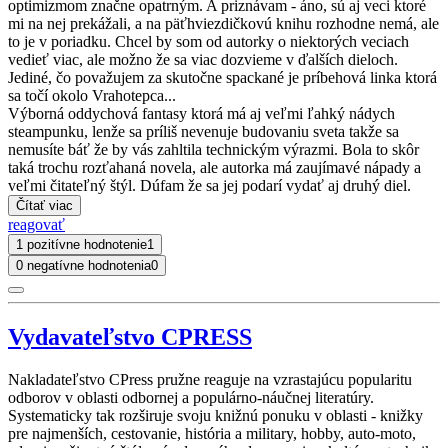
optimizmom značne opatrným. A priznávam - áno, sú aj veci ktoré
mi na nej prekážali, a na päťhviezdičkovú knihu rozhodne nemá, ale
to je v poriadku. Chcel by som od autorky o niektorých veciach
vedieť viac, ale možno že sa viac dozvieme v ďalších dieloch.
Jediné, čo považujem za skutočne spackané je príbehová linka ktorá
sa točí okolo Vrahotepca...
Výborná oddychová fantasy ktorá má aj veľmi ľahký nádych
steampunku, lenže sa príliš nevenuje budovaniu sveta takže sa
nemusíte báť že by vás zahltila technickým výrazmi. Bola to skôr
taká trochu rozťahaná novela, ale autorka má zaujímavé nápady a
veľmi čitateľný štýl. Dúfam že sa jej podarí vydať aj druhý diel.
Čítať viac
reagovať
1 pozitívne hodnotenie
1
0 negatívne hodnotenia
0
Vydavateľstvo CPRESS
Nakladateľstvo CPress pružne reaguje na vzrastajúcu popularitu
odborov v oblasti odbornej a populárno-náučnej literatúry.
Systematicky tak rozširuje svoju knižnú ponuku v oblasti - knižky
pre najmenších, cestovanie, história a military, hobby, auto-moto,