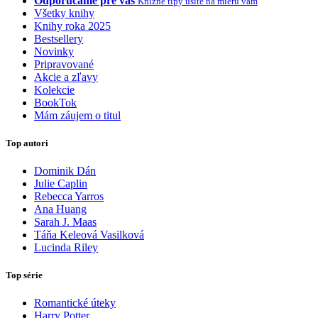
Odporúčame pre vás
Knižné tipy ušité na mieru vám
Všetky knihy
Knihy roka 2025
Bestsellery
Novinky
Pripravované
Akcie a zľavy
Kolekcie
BookTok
Mám záujem o titul
Top autori
Dominik Dán
Julie Caplin
Rebecca Yarros
Ana Huang
Sarah J. Maas
Táňa Keleová Vasilková
Lucinda Riley
Top série
Romantické úteky
Harry Potter