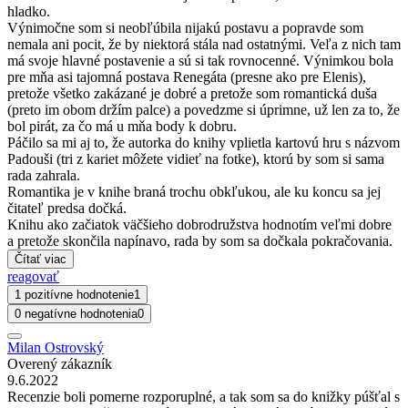
hladko.
Výnimočne som si neobľúbila nijakú postavu a popravde som
nemala ani pocit, že by niektorá stála nad ostatnými. Veľa z nich tam
má svoje hlavné postavenie a sú si tak rovnocenné. Výnimkou bola
pre mňa asi tajomná postava Renegáta (presne ako pre Elenis),
pretože všetko zakázané je dobré a pretože som romantická duša
(preto im obom držím palce) a povedzme si úprimne, už len za to, že
bol pirát, za čo má u mňa body k dobru.
Páčilo sa mi aj to, že autorka do knihy vplietla kartovú hru s názvom
Padouši (tri z kariet môžete vidieť na fotke), ktorú by som si sama
rada zahrala.
Romantika je v knihe braná trochu obkľukou, ale ku koncu sa jej
čitateľ predsa dočká.
Knihu ako začiatok väčšieho dobrodružstva hodnotím veľmi dobre
a pretože skončila napínavo, rada by som sa dočkala pokračovania.
Čítať viac
reagovať
1 pozitívne hodnotenie
1
0 negatívne hodnotenia
0
Milan Ostrovský
Overený zákazník
9.6.2022
Recenzie boli pomerne rozporuplné, a tak som sa do knižky púšťal s