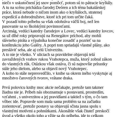
niečo v uskutočnení jej snov pomôcť, potom sú to pátracie kryštály.
A tu na scénu prichádza čarodej Deóren a ich téma bakalárskej
práce, ktorá nebude o ničom inom ako o kryštáloch, stratenej
expedícií a dobrodružstve, ktoré ich pri tom určite čaká.
V pozadí tohto príbehu sa však odohráva väčší boj, než len
pasovanie sa so školskými povinnosťami.
Arcimág, vedúci katedry čarodejov a Lovec, vedúci katedry lovcov,
sa už dlhé roky pripravujú na Renegátov príchod, aby mohli
slávneho piráta a výpalníka konečne zosadiť a pozrieť sa na
konštrukciu jeho Galéry. A popri tom spriadajú vlastné plány, ako
presláviť seba, ale aj celú Univerzitu.
A to nie je všetko. V uliciach sa pravidelne objavujú telá
zavraždených vrahov rukou Vrahotepca, muža, ktorý zobral zákon
do vlastných rúk. Otázkou však ostáva, či sú najnovšie prírastky
stále jeho dielom, alebo sa objavil nový Vrahotepec.
A koho to stále nepresvedčilo, v knihe sa okrem iného vyskytuje aj
množstvo čarovných tvorov, vrátane draka.
Prvú polovicu knihy moc akcie nečakajte, pretože tam takmer
žiadna nie je. Príbeh nás oboznamuje s postavami, prostredím,
vzťahmi , s univerzitou a jej pravidlami a taktiež s tým, o čo tam
vôbec ide. Popravde som mala sama problém sa na začiatku
zorientovať, pretože postavy sa objavujú sčista jasna spolu s
vlastnými motívmi a pohnútkami. Akonáhle však čitateľ preskočí
úvod a všetko okolo toho a vžije sa do príbehu, ide to celkom