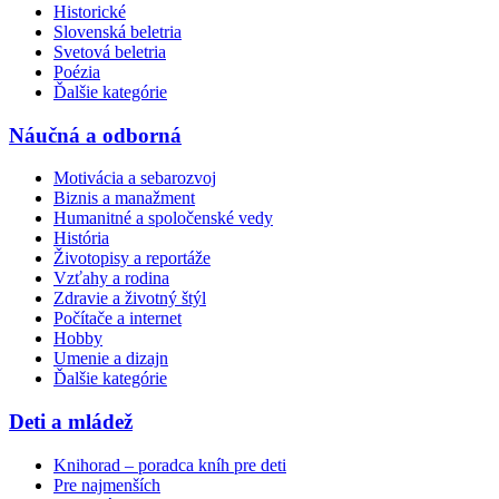
Historické
Slovenská beletria
Svetová beletria
Poézia
Ďalšie kategórie
Náučná a odborná
Motivácia a sebarozvoj
Biznis a manažment
Humanitné a spoločenské vedy
História
Životopisy a reportáže
Vzťahy a rodina
Zdravie a životný štýl
Počítače a internet
Hobby
Umenie a dizajn
Ďalšie kategórie
Deti a mládež
Knihorad – poradca kníh pre deti
Pre najmenších