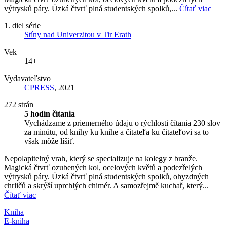
výtrysků páry. Úzká čtvrť plná studentských spolků,...
Čítať viac
1. diel série
Stíny nad Univerzitou v Tir Erath
Vek
14+
Vydavateľstvo
CPRESS
, 2021
272 strán
5 hodín čítania
Vychádzame z priemerného údaju o rýchlosti čítania 230 slov
za minútu, od knihy ku knihe a čitateľa ku čitateľovi sa to
však môže líšiť.
Nepolapitelný vrah, který se specializuje na kolegy z branže.
Magická čtvrť ozubených kol, ocelových květů a podezřelých
výtrysků páry. Úzká čtvrť plná studentských spolků, ohyzdných
chrličů a skrýší uprchlých chimér. A samozřejmě kuchař, který...
Čítať viac
Kniha
E-kniha