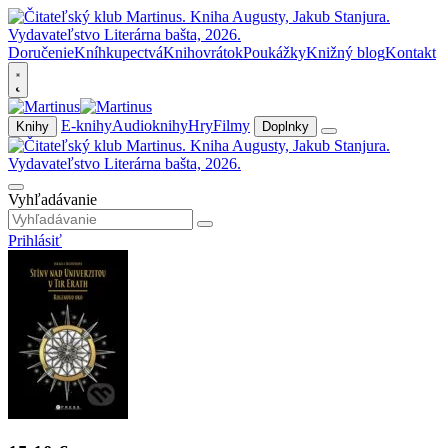
Doručenie
Kníhkupectvá
Knihovrátok
Poukážky
Knižný blog
Kontakt
E-knihy
Audioknihy
Hry
Filmy
Knihy
Doplnky
Vyhľadávanie
Prihlásiť