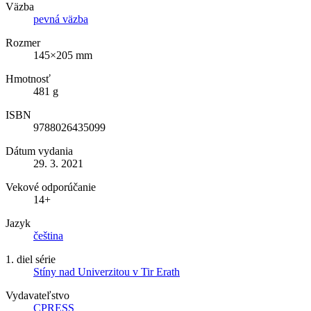
Väzba
pevná väzba
Rozmer
145×205 mm
Hmotnosť
481 g
ISBN
9788026435099
Dátum vydania
29. 3. 2021
Vekové odporúčanie
14+
Jazyk
čeština
1. diel série
Stíny nad Univerzitou v Tir Erath
Vydavateľstvo
CPRESS