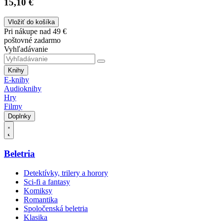
15,10 €
Vložiť do košíka
Pri nákupe nad 49 €
poštovné zadarmo
Vyhľadávanie
Knihy
E-knihy
Audioknihy
Hry
Filmy
Doplnky
Beletria
Detektívky, trilery a horory
Sci-fi a fantasy
Komiksy
Romantika
Spoločenská beletria
Klasika