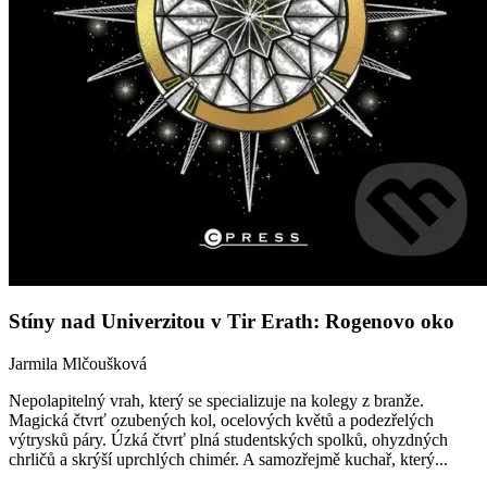
Stíny nad Univerzitou v Tir Erath: Rogenovo oko
Jarmila Mlčoušková
Nepolapitelný vrah, který se specializuje na kolegy z branže.
Magická čtvrť ozubených kol, ocelových květů a podezřelých
výtrysků páry. Úzká čtvrť plná studentských spolků, ohyzdných
chrličů a skrýší uprchlých chimér. A samozřejmě kuchař, který...