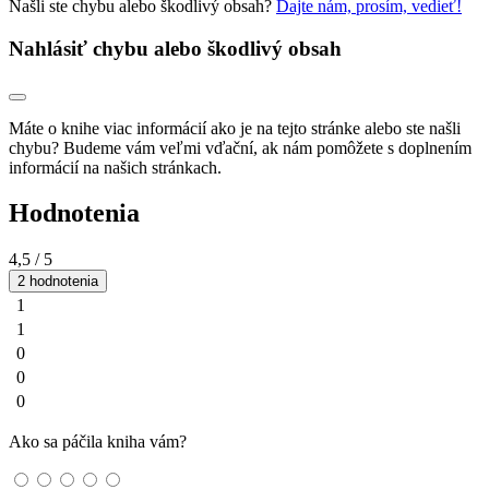
Našli ste chybu alebo škodlivý obsah?
Dajte nám, prosím, vedieť!
Nahlásiť chybu alebo škodlivý obsah
Máte o knihe viac informácií ako je na tejto stránke alebo ste našli
chybu? Budeme vám veľmi vďační, ak nám pomôžete s doplnením
informácií na našich stránkach.
Hodnotenia
4,5
/ 5
2 hodnotenia
1
1
0
0
0
Ako sa páčila kniha vám?