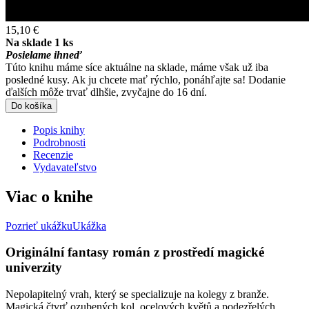
15,10 €
Na sklade 1 ks
Posielame ihneď
Túto knihu máme síce aktuálne na sklade, máme však už iba
posledné kusy. Ak ju chcete mať rýchlo, ponáhľajte sa! Dodanie
ďalších môže trvať dlhšie, zvyčajne do 16 dní.
Do košíka
Popis knihy
Podrobnosti
Recenzie
Vydavateľstvo
Viac o knihe
Pozrieť ukážku
Ukážka
Originální fantasy román z prostředí magické
univerzity
Nepolapitelný vrah, který se specializuje na kolegy z branže.
Magická čtvrť ozubených kol, ocelových květů a podezřelých