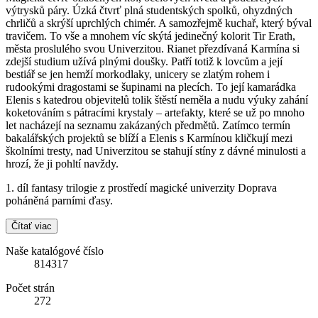
výtrysků páry. Úzká čtvrť plná studentských spolků, ohyzdných
chrličů a skrýší uprchlých chimér. A samozřejmě kuchař, který býval
travičem. To vše a mnohem víc skýtá jedinečný kolorit Tir Erath,
města proslulého svou Univerzitou. Rianet přezdívaná Karmína si
zdejší studium užívá plnými doušky. Patří totiž k lovcům a její
bestiář se jen hemží morkodlaky, unicery se zlatým rohem i
rudookými dragostami se šupinami na plecích. To její kamarádka
Elenis s katedrou objevitelů tolik štěstí neměla a nudu výuky zahání
koketováním s pátracími krystaly – artefakty, které se už po mnoho
let nacházejí na seznamu zakázaných předmětů. Zatímco termín
bakalářských projektů se blíží a Elenis s Karmínou kličkují mezi
školními tresty, nad Univerzitou se stahují stíny z dávné minulosti a
hrozí, že ji pohltí navždy.
1. díl fantasy trilogie z prostředí magické univerzity Doprava
poháněná parními ďasy.
Čítať viac
Naše katalógové číslo
814317
Počet strán
272