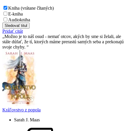
Kniha (vrátane čítaných)
E-kniha
Audiokniha
Sledovať titul
Pridať citát
Možno je to náš osud - nemať otcov, akých by sme si želali, ale
stále dúfať, že tí­, ktorých máme prerastú samých seba a prekonajú
svoje chyby.
Kráľovstvo z popola
Sarah J. Maas