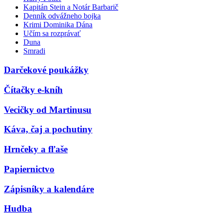
Kapitán Stein a Notár Barbarič
Denník odvážneho bojka
Krimi Dominika Dána
Učím sa rozprávať
Duna
Smradi
Darčekové poukážky
Čítačky e-kníh
Vecičky od Martinusu
Káva, čaj a pochutiny
Hrnčeky a fľaše
Papiernictvo
Zápisníky a kalendáre
Hudba