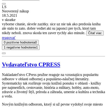
LS
Neoverený nákup
18.5.2021
v skratke
vyborne citanie, skvele zazitky. sice uz nie tak ako predosla kniha
ale stalo to zato. dobre vediet aki su japonci pre tych, ktori tam
nikdy neboli. znova skoda ten zaver rychly ako minule.
Čítať viac
reagovať
0 pozitívne hodnotenia
0
1 negatívne hodnotenie
1
Vydavateľstvo CPRESS
Nakladateľstvo CPress pružne reaguje na vzrastajúcu popularitu
odborov v oblasti odbornej a populárno-náučnej literatúry.
Systematicky tak rozširuje svoju knižnú ponuku v oblasti - knižky
pre najmenších, cestovanie, história a military, hobby, auto-moto,
zdravie a životný štýl, príroda a záhrada, umenie a kultúra a technika
a veda.
Novým knižným odborom, ktorý si už pevne vydobyl svoje miesto