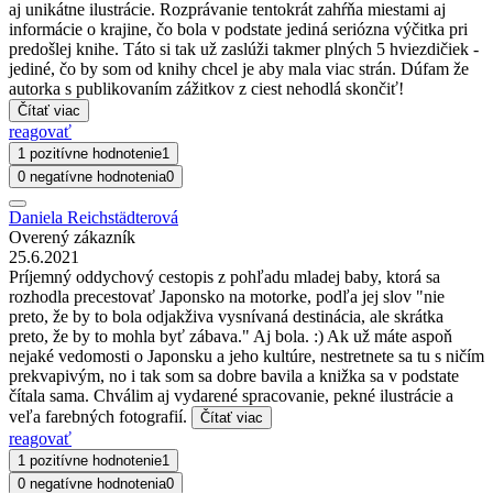
aj unikátne ilustrácie. Rozprávanie tentokrát zahŕňa miestami aj
informácie o krajine, čo bola v podstate jediná seriózna výčitka pri
predošlej knihe. Táto si tak už zaslúži takmer plných 5 hviezdičiek -
jediné, čo by som od knihy chcel je aby mala viac strán. Dúfam že
autorka s publikovaním zážitkov z ciest nehodlá skončiť!
Čítať viac
reagovať
1 pozitívne hodnotenie
1
0 negatívne hodnotenia
0
Daniela Reichstädterová
Overený zákazník
25.6.2021
Príjemný oddychový cestopis z pohľadu mladej baby, ktorá sa
rozhodla precestovať Japonsko na motorke, podľa jej slov "nie
preto, že by to bola odjakživa vysnívaná destinácia, ale skrátka
preto, že by to mohla byť zábava." Aj bola. :) Ak už máte aspoň
nejaké vedomosti o Japonsku a jeho kultúre, nestretnete sa tu s ničím
prekvapivým, no i tak som sa dobre bavila a knižka sa v podstate
čítala sama. Chválim aj vydarené spracovanie, pekné ilustrácie a
veľa farebných fotografií.
Čítať viac
reagovať
1 pozitívne hodnotenie
1
0 negatívne hodnotenia
0