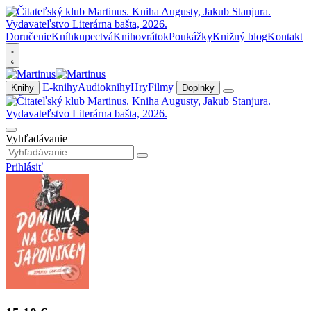
Doručenie
Kníhkupectvá
Knihovrátok
Poukážky
Knižný blog
Kontakt
E-knihy
Audioknihy
Hry
Filmy
Knihy
Doplnky
Vyhľadávanie
Prihlásiť