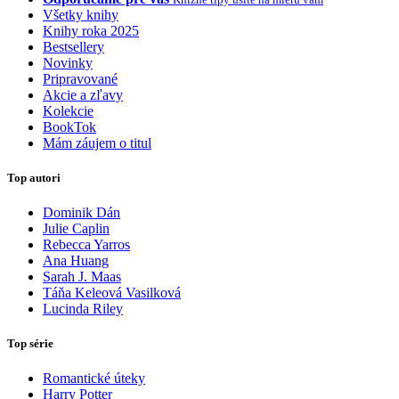
Všetky knihy
Knihy roka 2025
Bestsellery
Novinky
Pripravované
Akcie a zľavy
Kolekcie
BookTok
Mám záujem o titul
Top autori
Dominik Dán
Julie Caplin
Rebecca Yarros
Ana Huang
Sarah J. Maas
Táňa Keleová Vasilková
Lucinda Riley
Top série
Romantické úteky
Harry Potter