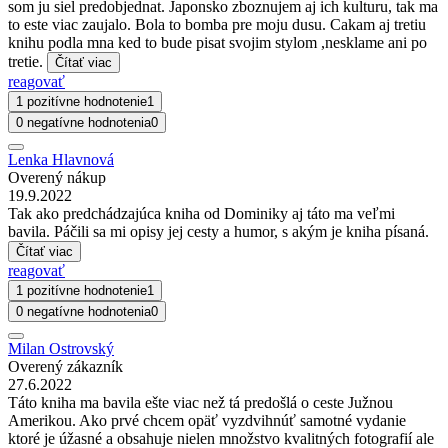
som ju siel predobjednat. Japonsko zboznujem aj ich kulturu, tak ma
to este viac zaujalo. Bola to bomba pre moju dusu. Cakam aj tretiu
knihu podla mna ked to bude pisat svojim stylom ,nesklame ani po
tretie.
Čítať viac
reagovať
1 pozitívne hodnotenie
1
0 negatívne hodnotenia
0
Lenka Hlavnová
Overený nákup
19.9.2022
Tak ako predchádzajúca kniha od Dominiky aj táto ma veľmi
bavila. Páčili sa mi opisy jej cesty a humor, s akým je kniha písaná.
Čítať viac
reagovať
1 pozitívne hodnotenie
1
0 negatívne hodnotenia
0
Milan Ostrovský
Overený zákazník
27.6.2022
Táto kniha ma bavila ešte viac než tá predošlá o ceste Južnou
Amerikou. Ako prvé chcem opäť vyzdvihnúť samotné vydanie
ktoré je úžasné a obsahuje nielen množstvo kvalitných fotografií ale