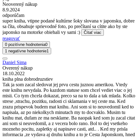
Neoverený nákup
8.9.2024
odporúčam
super kniha, vtipne podané kultúrne šoky slovana v japonsku, dobre
sa číta, obsahuje sprievodné foto, po prečítaní sa cítite ako by ste
japonsko na motorke obiehali vy sami :)
Čítať viac
reagovať
0 pozitívne hodnotenia
0
1 negatívne hodnotenie
1
Daniel Sima
Overený nákup
18.10.2022
kniha plna dobrodruzstiev
Tak ja som zacal sledovat jej prvu cestu juznou amerikou. Vtedy
este knihu nevydala. Po kazdom statuse som chcel vediet viac o jej
misii. Co tym chcela dokazat, preco sa na to dala a tak mlada. Kolko
strese ,strachu, pozitku, radosti ci sklamania v tej ceste ma. Ked
zrazu prispevok budem mat knihu. Ani som si to neuvedomil ked to
napisala, az po niekolkych minutach my to docvaklo. Musim tu
knihu mat, dufam ze ma nesklame. Ba naopak ked som ju zacal citat
ani som si neuvedomil, a z vecera bolo rano. Bol to dej vsetkeho
mozneho pocitu, zapletky aj napinave casti, atd.. . Ked my prisla
informacia ,ze vydava aj druhu knihu a to je Cesta Japonskom, hned