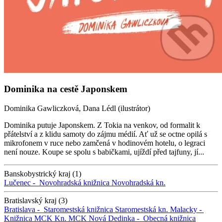
Dominika na cestě Japonskem
Dominika Gawliczková, Dana Lédl (ilustrátor)
Dominika putuje Japonskem. Z Tokia na venkov, od formalit k
přátelství a z klidu samoty do zájmu médií. Ať už se octne opilá s
mikrofonem v ruce nebo zamčená v hodinovém hotelu, o legraci
není nouze. Koupe se spolu s babičkami, ujíždí před tajfuny, jí...
Banskobystrický kraj (1)
Lučenec -
Novohradská knižnica
Novohradská kn.
Bratislavský kraj (3)
Bratislava -
Staromestská knižnica
Staromestská kn.
Malacky -
Knižnica MCK
Kn. MCK
Nová Dedinka -
Obecná knižnica