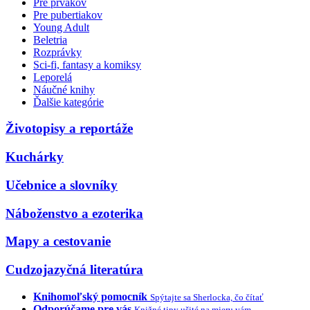
Pre prvákov
Pre pubertiakov
Young Adult
Beletria
Rozprávky
Sci-fi, fantasy a komiksy
Leporelá
Náučné knihy
Ďalšie kategórie
Životopisy a reportáže
Kuchárky
Učebnice a slovníky
Náboženstvo a ezoterika
Mapy a cestovanie
Cudzojazyčná literatúra
Knihomoľský pomocník
Spýtajte sa Sherlocka, čo čítať
Odporúčame pre vás
Knižné tipy ušité na mieru vám