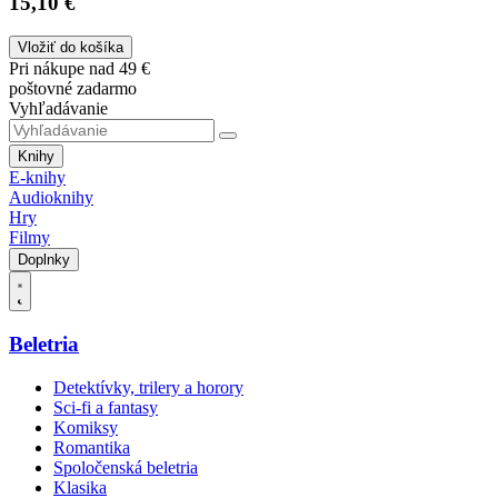
15,10 €
Vložiť do košíka
Pri nákupe nad 49 €
poštovné zadarmo
Vyhľadávanie
Knihy
E-knihy
Audioknihy
Hry
Filmy
Doplnky
Beletria
Detektívky, trilery a horory
Sci-fi a fantasy
Komiksy
Romantika
Spoločenská beletria
Klasika