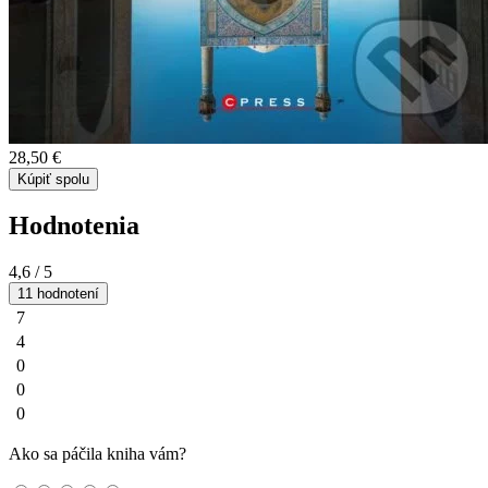
28,50 €
Kúpiť spolu
Hodnotenia
4,6
/ 5
11 hodnotení
7
4
0
0
0
Ako sa páčila kniha vám?