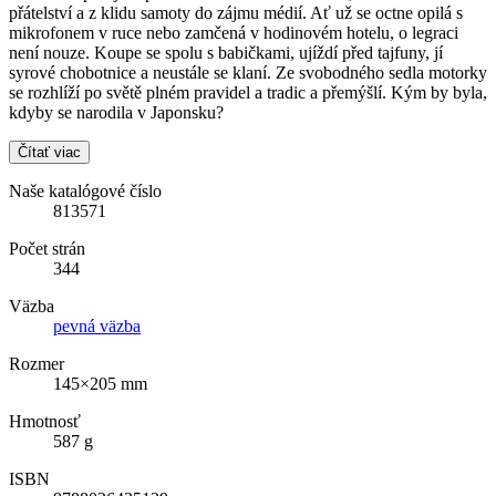
přátelství a z klidu samoty do zájmu médií. Ať už se octne opilá s
mikrofonem v ruce nebo zamčená v hodinovém hotelu, o legraci
není nouze. Koupe se spolu s babičkami, ujíždí před tajfuny, jí
syrové chobotnice a neustále se klaní. Ze svobodného sedla motorky
se rozhlíží po světě plném pravidel a tradic a přemýšlí. Kým by byla,
kdyby se narodila v Japonsku?
Čítať viac
Naše katalógové číslo
813571
Počet strán
344
Väzba
pevná väzba
Rozmer
145×205 mm
Hmotnosť
587 g
ISBN