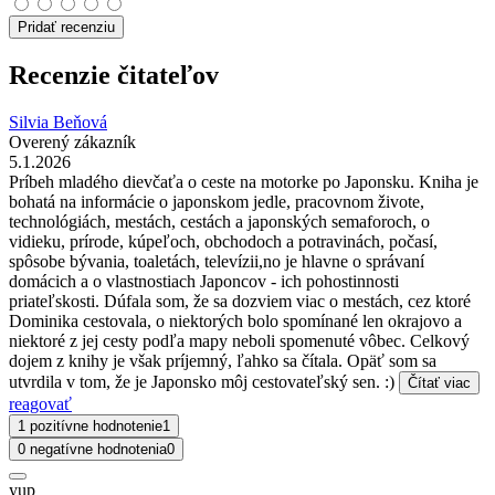
Pridať recenziu
Recenzie čitateľov
Silvia Beňová
Overený zákazník
5.1.2026
Príbeh mladého dievčaťa o ceste na motorke po Japonsku. Kniha je
bohatá na informácie o japonskom jedle, pracovnom živote,
technológiách, mestách, cestách a japonských semaforoch, o
vidieku, prírode, kúpeľoch, obchodoch a potravinách, počasí,
spôsobe bývania, toaletách, televízii,no je hlavne o správaní
domácich a o vlastnostiach Japoncov - ich pohostinnosti
priateľskosti. Dúfala som, že sa dozviem viac o mestách, cez ktoré
Dominika cestovala, o niektorých bolo spomínané len okrajovo a
niektoré z jej cesty podľa mapy neboli spomenuté vôbec. Celkový
dojem z knihy je však príjemný, ľahko sa čítala. Opäť som sa
utvrdila v tom, že je Japonsko môj cestovateľský sen. :)
Čítať viac
reagovať
1 pozitívne hodnotenie
1
0 negatívne hodnotenia
0
yup