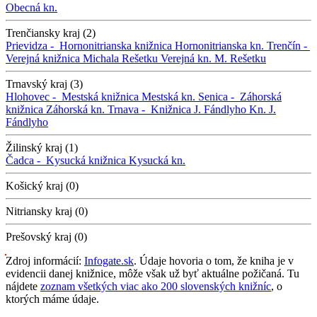
Obecná kn.
Trenčiansky kraj (2)
Prievidza -
Hornonitrianska knižnica
Hornonitrianska kn.
Trenčín -
Verejná knižnica Michala Rešetku
Verejná kn. M. Rešetku
Trnavský kraj (3)
Hlohovec -
Mestská knižnica
Mestská kn.
Senica -
Záhorská
knižnica
Záhorská kn.
Trnava -
Knižnica J. Fándlyho
Kn. J.
Fándlyho
Žilinský kraj (1)
Čadca -
Kysucká knižnica
Kysucká kn.
Košický kraj (0)
Nitriansky kraj (0)
Prešovský kraj (0)
Zdroj informácií:
Infogate.sk
. Údaje hovoria o tom, že kniha je v
evidencii danej knižnice, môže však už byť aktuálne požičaná. Tu
nájdete
zoznam všetkých viac ako 200 slovenských knižníc
, o
ktorých máme údaje.