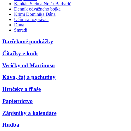
Kapitán Stein a Notár Barbarič
Denník odvážneho bojka
Krimi Dominika Dána
Učím sa rozprávať
Duna
Smradi
Darčekové poukážky
Čítačky e-kníh
Vecičky od Martinusu
Káva, čaj a pochutiny
Hrnčeky a fľaše
Papiernictvo
Zápisníky a kalendáre
Hudba