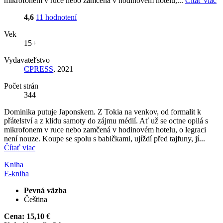
mikrofonem v ruce nebo zamčená v hodinovém hotelu,...
Čítať viac
4,6
11 hodnotení
Vek
15+
Vydavateľstvo
CPRESS
, 2021
Počet strán
344
Dominika putuje Japonskem. Z Tokia na venkov, od formalit k
přátelství a z klidu samoty do zájmu médií. Ať už se octne opilá s
mikrofonem v ruce nebo zamčená v hodinovém hotelu, o legraci
není nouze. Koupe se spolu s babičkami, ujíždí před tajfuny, jí...
Čítať viac
Kniha
E-kniha
Pevná väzba
Čeština
Cena:
15,10 €