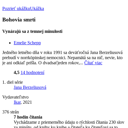
Pozrieť ukážku
Ukážka
Bohovia smrti
Vynárajú sa z temnej minulosti
Emelie Schepp
Jedného letného dňa v roku 1991 sa deväťročná Jana Berzeliusová
prebudí v norrköpinskej nemocnici. Nepamätá sa na nič, nevie, kto
je ani odkiaľ prišla. O dvadsaťjeden rokov,...
Čítať viac
4,5
14 hodnotení
1. diel série
Jana Berzeliusová
Vydavateľstvo
Ikar
, 2021
376 strán
7 hodín čítania
Vychádzame z priemerného údaju o rýchlosti čítania 230 slov
za minútu, od knihy ku knihe a čitateľa ku čitateľovi sa to