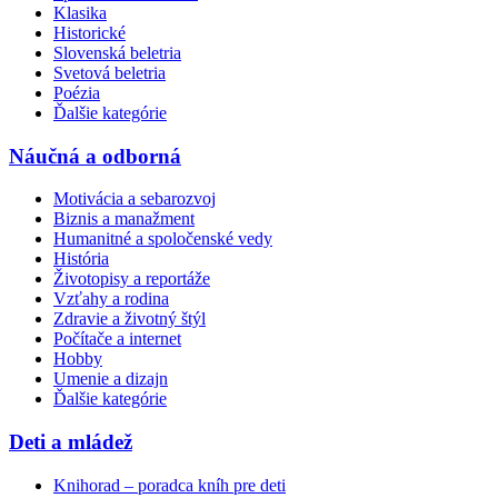
Klasika
Historické
Slovenská beletria
Svetová beletria
Poézia
Ďalšie kategórie
Náučná a odborná
Motivácia a sebarozvoj
Biznis a manažment
Humanitné a spoločenské vedy
História
Životopisy a reportáže
Vzťahy a rodina
Zdravie a životný štýl
Počítače a internet
Hobby
Umenie a dizajn
Ďalšie kategórie
Deti a mládež
Knihorad – poradca kníh pre deti