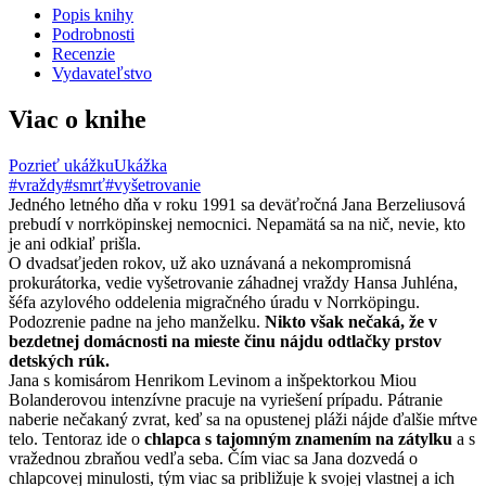
Popis knihy
Podrobnosti
Recenzie
Vydavateľstvo
Viac o knihe
Pozrieť ukážku
Ukážka
#vraždy
#smrť
#vyšetrovanie
Jedného letného dňa v roku 1991 sa deväťročná Jana Berzeliusová
prebudí v norrköpinskej nemocnici. Nepamätá sa na nič, nevie, kto
je ani odkiaľ prišla.
O dvadsaťjeden rokov, už ako uznávaná a nekompromisná
prokurátorka, vedie vyšetrovanie záhadnej vraždy Hansa Juhléna,
šéfa azylového oddelenia migračného úradu v Norrköpingu.
Podozrenie padne na jeho manželku.
Nikto však nečaká, že v
bezdetnej domácnosti na mieste činu nájdu odtlačky prstov
detských rúk.
Jana s komisárom Henrikom Levinom a inšpektorkou Miou
Bolanderovou intenzívne pracuje na vyriešení prípadu. Pátranie
naberie nečakaný zvrat, keď sa na opustenej pláži nájde ďalšie mŕtve
telo. Tentoraz ide o
chlapca s tajomným znamením na zátylku
a s
vražednou zbraňou vedľa seba. Čím viac sa Jana dozvedá o
chlapcovej minulosti, tým viac sa približuje k svojej vlastnej a ich