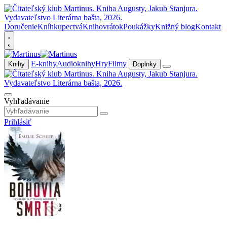
Doručenie
Kníhkupectvá
Knihovrátok
Poukážky
Knižný blog
Kontakt
E-knihy
Audioknihy
Hry
Filmy
Knihy
Doplnky
Vyhľadávanie
Prihlásiť