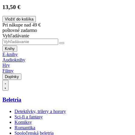
13,50 €
Vložiť do košíka
Pri nákupe nad 49 €
poštovné zadarmo
Vyhľadávanie
Knihy
E-knihy
Audioknihy
Hry
Filmy
Doplnky
Beletria
Detektívky, trilery a horory
Sci-fi a fantasy
Komiksy
Romantika
Spoločenská beletria