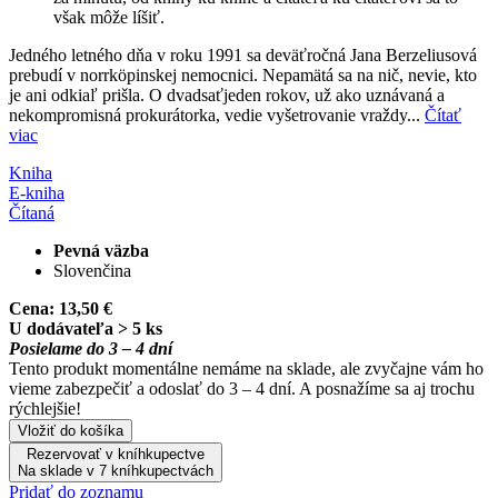
však môže líšiť.
Jedného letného dňa v roku 1991 sa deväťročná Jana Berzeliusová
prebudí v norrköpinskej nemocnici. Nepamätá sa na nič, nevie, kto
je ani odkiaľ prišla. O dvadsaťjeden rokov, už ako uznávaná a
nekompromisná prokurátorka, vedie vyšetrovanie vraždy...
Čítať
viac
Kniha
E-kniha
Čítaná
Pevná väzba
Slovenčina
Cena:
13,50 €
U dodávateľa > 5 ks
Posielame do 3 – 4 dní
Tento produkt momentálne nemáme na sklade, ale zvyčajne vám ho
vieme zabezpečiť a odoslať do 3 – 4 dní. A posnažíme sa aj trochu
rýchlejšie!
Vložiť do košíka
Rezervovať v kníhkupectve
Na sklade v 7 kníhkupectvách
Pridať do zoznamu