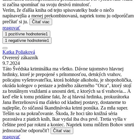
si začína spomínať na svoju desivú minulosť.
Verím, že ďalšia kniha od tejto spisovatelky bude o niečo
napínavejšia a menej prekombinovaná, napriek tomu ju odporúčam
prečítať si ju.
Čítať viac
reagovať
1 pozitívne hodnotenie
1
1 negatívne hodnotenie
1
Katka Poliaková
Overený zákazník
9.7.2024
Táto Švédska kriminálka ma všetko. Dávne tajomstvo hlavnej
hrdinky, ktoré je prepojené s prítomnosťou, detských vrahov,
policajnu vyšetrovateľku, ktorá holduje alkoholu, je shopoholička,
okráda kolegov o peniaze a jedného zákerného "Otca", ktorý stojí
za brutálnym vraždami a unosmi deti, z ktorých sa tí vrahovia... A
keď ešte k tomu pridáme fakt, že aj hlavná hrdinka, prokurátorka
Jana Berzeliosová ma ďaleko od kladnej postavy, dostaneme to
najlepšie, čo súčasná škandinávska krimi ponúka. Za mňa super.
Teším sa na pokračovanie. Škoda, že hoci táto knižná séria
pozostáva z piatich kníh, Ikar vydal iba dva prvé. Tretia vyšla v
češtine pred par rokmi a koniec. Napriek tomu môžem Bohov smrti
jednoznačne odporučiť!
Čítať viac
reagovať