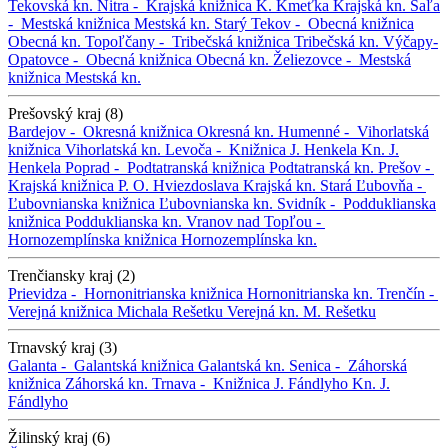
Tekovská kn.
Nitra -
Krajská knižnica K. Kmeťka
Krajská kn.
Šaľa
-
Mestská knižnica
Mestská kn.
Starý Tekov -
Obecná knižnica
Obecná kn.
Topoľčany -
Tribečská knižnica
Tribečská kn.
Výčapy-
Opatovce -
Obecná knižnica
Obecná kn.
Želiezovce -
Mestská
knižnica
Mestská kn.
Prešovský kraj (8)
Bardejov -
Okresná knižnica
Okresná kn.
Humenné -
Vihorlatská
knižnica
Vihorlatská kn.
Levoča -
Knižnica J. Henkela
Kn. J.
Henkela
Poprad -
Podtatranská knižnica
Podtatranská kn.
Prešov -
Krajská knižnica P. O. Hviezdoslava
Krajská kn.
Stará Ľubovňa -
Ľubovnianska knižnica
Ľubovnianska kn.
Svidník -
Podduklianska
knižnica
Podduklianska kn.
Vranov nad Topľou -
Hornozemplínska knižnica
Hornozemplínska kn.
Trenčiansky kraj (2)
Prievidza -
Hornonitrianska knižnica
Hornonitrianska kn.
Trenčín -
Verejná knižnica Michala Rešetku
Verejná kn. M. Rešetku
Trnavský kraj (3)
Galanta -
Galantská knižnica
Galantská kn.
Senica -
Záhorská
knižnica
Záhorská kn.
Trnava -
Knižnica J. Fándlyho
Kn. J.
Fándlyho
Žilinský kraj (6)