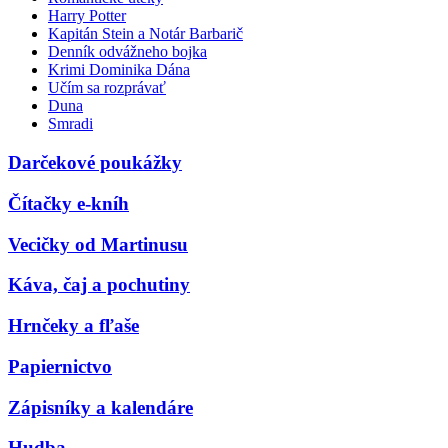
Harry Potter
Kapitán Stein a Notár Barbarič
Denník odvážneho bojka
Krimi Dominika Dána
Učím sa rozprávať
Duna
Smradi
Darčekové poukážky
Čítačky e-kníh
Vecičky od Martinusu
Káva, čaj a pochutiny
Hrnčeky a fľaše
Papiernictvo
Zápisníky a kalendáre
Hudba