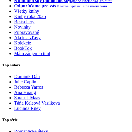
Knihomoľský pomocník
Spýtajte sa Sherlocka, čo čítať
Odporúčame pre vás
Knižné tipy ušité na mieru vám
Všetky knihy
Knihy roka 2025
Bestsellery
Novinky
Pripravované
Akcie a zľavy
Kolekcie
BookTok
Mám záujem o titul
Top autori
Dominik Dán
Julie Caplin
Rebecca Yarros
Ana Huang
Sarah J. Maas
Táňa Keleová Vasilková
Lucinda Riley
Top série
Romantické úteky