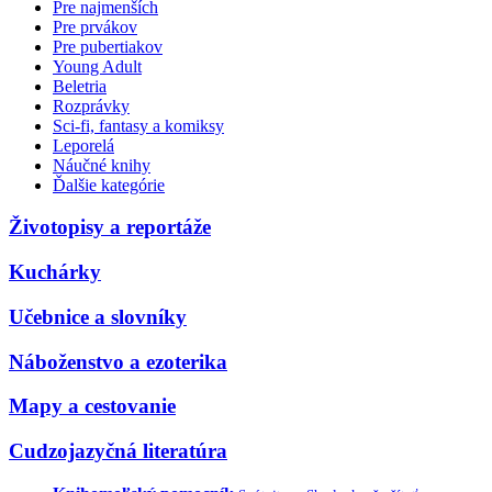
Pre najmenších
Pre prvákov
Pre pubertiakov
Young Adult
Beletria
Rozprávky
Sci-fi, fantasy a komiksy
Leporelá
Náučné knihy
Ďalšie kategórie
Životopisy a reportáže
Kuchárky
Učebnice a slovníky
Náboženstvo a ezoterika
Mapy a cestovanie
Cudzojazyčná literatúra