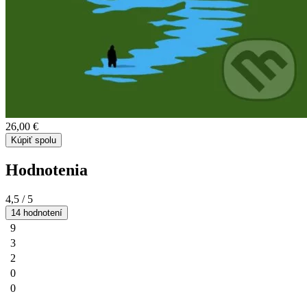
26,00 €
Kúpiť spolu
Hodnotenia
4,5
/ 5
14 hodnotení
9
3
2
0
0