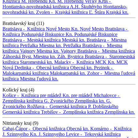
Knižnica M. Hrebendu
Kn. M. Hrebendu
Veľký Krtíš -
Hontiansko-novohradská knižnica A.H. Škultétyho
Hontiansko-
novohradská kn.
Zvolen -
Krajská knižnica Ľ. Štúra
Krajská kn.
Bratislavský kraj (11)
Bratislava -
Knižnica Nové Mesto
Kn. Nové Mesto
Bratislava -
Knižnica Podunajské Biskupice
Kn. Podunajské Biskupice
Bratislava -
Mestská knižnica
Mestská kn.
Bratislava -
Miestna
knižnica Petržalka
Miestna kn. Petržalka
Bratislava -
Miestna
knižnica Vajnory
Miestna kn. Vajnory
Bratislava -
Miestna knižnica
Záhorská Byst.
Miestna kn. Záh. Bystrica
Bratislava -
Staromestská
knižnica
Staromestská kn.
Malacky -
Knižnica MCK
Kn. MCK
Nová Dedinka -
Obecná knižnica
Obecná kn.
Pezinok -
Malokarpatská knižnica
Malokarpatská kn.
Zohor -
Miestna ľudová
knižnica
Miestna ľudová kn.
Košický kraj (4)
Košice -
Knižnica pre mládež
Kn. pre mládež
Michalovce -
Zemplínska knižnica G. Zvonického
Zemplínska kn. G.
Zvonického
Rožňava -
Gemerská knižnica P. Dobšinského
Gemerská knižnica
Trebišov -
Zemplínska knižnica
Zemplínska kn.
Nitriansky kraj (9)
Cabaj-Čápor -
Obecná knižnica
Obecná kn.
Komárno -
Knižnica
J. Szinnyeiho
Kn. J. Szinnyeiho
Levice -
Tekovská knižnica