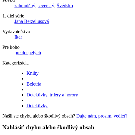
Pôvod
zahraničný
,
severský
,
Švédsko
1. diel série
Jana Berzeliusová
Vydavateľstvo
Ikar
Pre koho
pre dospelých
Kategorizácia
Knihy
Beletria
Detektívky, trilery a horory
Detektívky
Našli ste chybu alebo škodlivý obsah?
Dajte nám, prosím, vedieť!
Nahlásiť chybu alebo škodlivý obsah