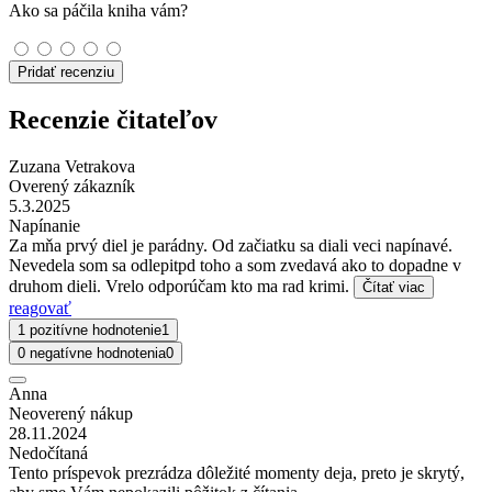
Ako sa páčila kniha vám?
Pridať recenziu
Recenzie čitateľov
Zuzana Vetrakova
Overený zákazník
5.3.2025
Napínanie
Za mňa prvý diel je parádny. Od začiatku sa diali veci napínavé.
Nevedela som sa odlepitpd toho a som zvedavá ako to dopadne v
druhom dieli. Vrelo odporúčam kto ma rad krimi.
Čítať viac
reagovať
1 pozitívne hodnotenie
1
0 negatívne hodnotenia
0
Anna
Neoverený nákup
28.11.2024
Nedočítaná
Tento príspevok prezrádza dôležité momenty deja, preto je skrytý,