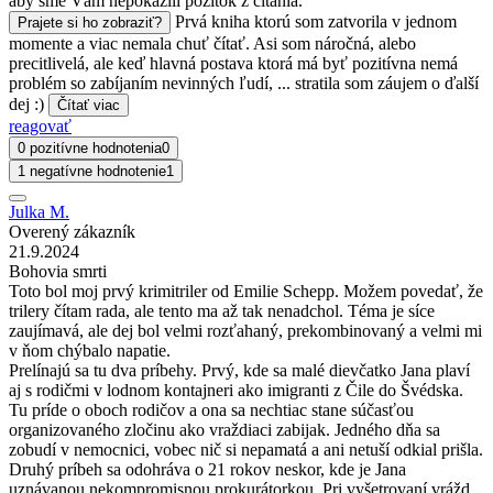
aby sme Vám nepokazili pôžitok z čítania.
Prvá kniha ktorú som zatvorila v jednom
Prajete si ho zobraziť?
momente a viac nemala chuť čítať. Asi som náročná, alebo
precitlivelá, ale keď hlavná postava ktorá má byť pozitívna nemá
problém so zabíjaním nevinných ľudí, ... stratila som záujem o ďalší
dej :)
Čítať viac
reagovať
0 pozitívne hodnotenia
0
1 negatívne hodnotenie
1
Julka M.
Overený zákazník
21.9.2024
Bohovia smrti
Toto bol moj prvý krimitriler od Emilie Schepp. Možem povedať, že
trilery čítam rada, ale tento ma až tak nenadchol. Téma je síce
zaujímavá, ale dej bol velmi rozťahaný, prekombinovaný a velmi mi
v ňom chýbalo napatie.
Prelínajú sa tu dva príbehy. Prvý, kde sa malé dievčatko Jana plaví
aj s rodičmi v lodnom kontajneri ako imigranti z Čile do Švédska.
Tu príde o oboch rodičov a ona sa nechtiac stane súčasťou
organizovaného zločinu ako vraždiaci zabijak. Jedného dňa sa
zobudí v nemocnici, vobec nič si nepamatá a ani netuší odkial prišla.
Druhý príbeh sa odohráva o 21 rokov neskor, kde je Jana
uznávanou nekompromisnou prokurátorkou. Pri vyšetrovaní vrážd