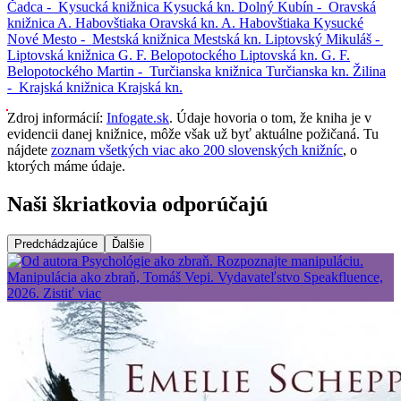
Čadca -
Kysucká knižnica
Kysucká kn.
Dolný Kubín -
Oravská
knižnica A. Habovštiaka
Oravská kn. A. Habovštiaka
Kysucké
Nové Mesto -
Mestská knižnica
Mestská kn.
Liptovský Mikuláš -
Liptovská knižnica G. F. Belopotockého
Liptovská kn. G. F.
Belopotockého
Martin -
Turčianska knižnica
Turčianska kn.
Žilina
-
Krajská knižnica
Krajská kn.
Zdroj informácií:
Infogate.sk
. Údaje hovoria o tom, že kniha je v
evidencii danej knižnice, môže však už byť aktuálne požičaná. Tu
nájdete
zoznam všetkých viac ako 200 slovenských knižníc
, o
ktorých máme údaje.
Naši škriatkovia odporúčajú
Predchádzajúce
Ďalšie