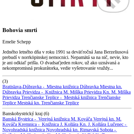
Bohovia smrti
Emelie Schepp
Jedného letného dňa v roku 1991 sa deväťročná Jana Berzeliusová
prebudí v norrköpinskej nemocnici. Nepamätá sa na nič, nevie, kto
je ani odkiaľ prišla. O dvadsaťjeden rokov, už ako uznávaná a
nekompromisná prokurátorka, vedie vyšetrovanie vraždy...
(3)
Bratislava-Dúbravka -
Miestna knižnica Dúbravka
Miestna kn.
Dúbravka
Prievidza -
Knižnica M. Mišíka Prievidza
Kn. M. Mišíka
Prievidza
Trenčianske Teplice -
Mestská knižnica Trenčianske
Teplice
Mestská kn. Trenčianske Teplice
Banskobystrický kraj (6)
Banská Bystrica -
Verejná knižnica M. Kováča
Verejná kn. M.
Kováča
Kremnica -
Knižnica J. Kollára
Kn. J. Kollára
Lučenec -
Novohradská knižnica
Novohradská kn.
Rimavská Sobota -