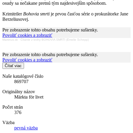
osudy sa nečakane pretnú tým najdesivejším spôsobom.
Krimitriler
Bohovia smrti
je prvou časťou série o prokurátorke Jane
Berzeliusovej.
Pre zobrazenie tohto obsahu potrebujeme sušienky.
Povoliť cookies a zobraziť
Martinus.sk
·
Čítanie z knihy BOHOVIA SMRTI (Emelie Schepp)
Pre zobrazenie tohto obsahu potrebujeme sušienky.
Povoliť cookies a zobraziť
Čítať viac
Naše katalógové číslo
869707
Originálny názov
Märkta för livet
Počet strán
376
Väzba
pevná väzba