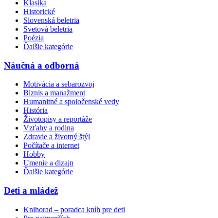
Klasika
Historické
Slovenská beletria
Svetová beletria
Poézia
Ďalšie kategórie
Náučná a odborná
Motivácia a sebarozvoj
Biznis a manažment
Humanitné a spoločenské vedy
História
Životopisy a reportáže
Vzťahy a rodina
Zdravie a životný štýl
Počítače a internet
Hobby
Umenie a dizajn
Ďalšie kategórie
Deti a mládež
Knihorad – poradca kníh pre deti