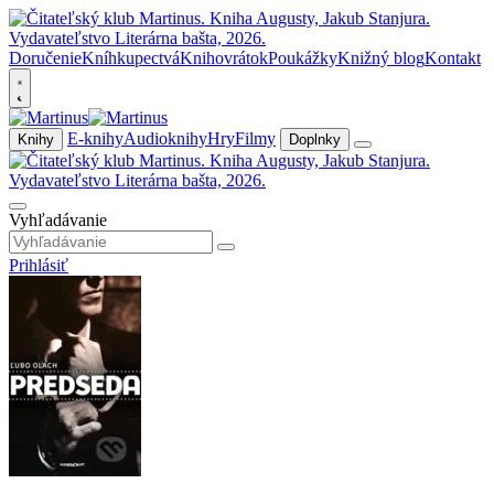
Doručenie
Kníhkupectvá
Knihovrátok
Poukážky
Knižný blog
Kontakt
E-knihy
Audioknihy
Hry
Filmy
Knihy
Doplnky
Vyhľadávanie
Prihlásiť