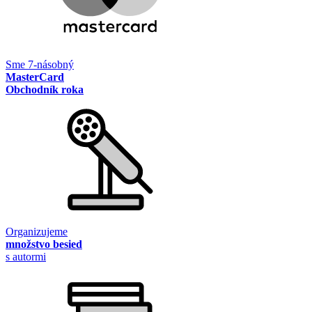
Sme 7-násobný
MasterCard
Obchodník roka
Organizujeme
množstvo besied
s autormi