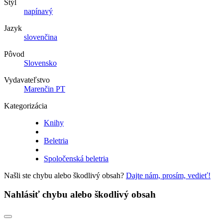
Štýl
napínavý
Jazyk
slovenčina
Pôvod
Slovensko
Vydavateľstvo
Marenčin PT
Kategorizácia
Knihy
Beletria
Spoločenská beletria
Našli ste chybu alebo škodlivý obsah?
Dajte nám, prosím, vedieť!
Nahlásiť chybu alebo škodlivý obsah