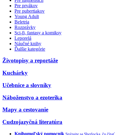
Pre najmenších
Pre prvákov
Pre pubertiakov
Young Adult
Beletria
Rozprávky
Sci-fi, fantasy a komiksy
Leporelá
Náučné knihy
Ďalšie kategórie
Životopisy a reportáže
Kuchárky
Učebnice a slovníky
Náboženstvo a ezoterika
Mapy a cestovanie
Cudzojazyčná literatúra
Knihomoľský pomocník
Spýtajte sa Sherlocka, čo čítať