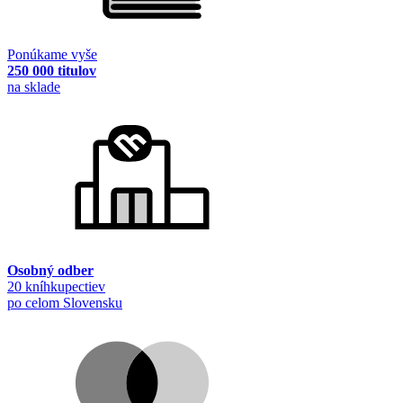
Ponúkame vyše
250 000 titulov
na sklade
Osobný odber
20 kníhkupectiev
po celom Slovensku