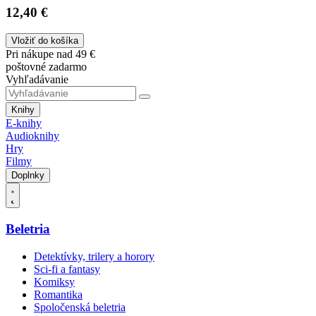
12,40 €
Vložiť do košíka
Pri nákupe nad 49 €
poštovné zadarmo
Vyhľadávanie
Knihy
E-knihy
Audioknihy
Hry
Filmy
Doplnky
Beletria
Detektívky, trilery a horory
Sci-fi a fantasy
Komiksy
Romantika
Spoločenská beletria