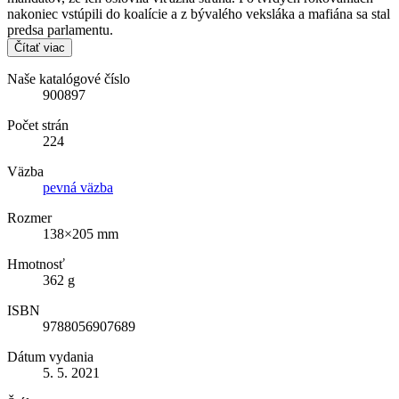
nakoniec vstúpili do koalície a z bývalého veksláka a mafiána sa stal
predsa parlamentu.
Čítať viac
Naše katalógové číslo
900897
Počet strán
224
Väzba
pevná väzba
Rozmer
138×205 mm
Hmotnosť
362 g
ISBN
9788056907689
Dátum vydania
5. 5. 2021