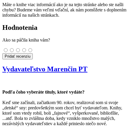
Máte o knihe viac informácií ako je na tejto stránke alebo ste našli
chybu? Budeme vám veľmi vďační, ak nám pomôžete s doplnením
informácií na našich stránkach.
Hodnotenia
Ako sa páčila kniha vám?
Pridať recenziu
Vydavateľstvo Marenčin PT
Podľa čoho vyberáte tituly, ktoré vydáte?
Keď sme začínali, začiatkom 90. rokov, realizoval som si svoje
„detské“ sny: predovšetkým som chcel byť vydavateľom. Knihy,
ktoré som vtedy robil, boli „fajnové“, vyšperkované, bibliofílie,
...atď. Bola to zvláštna doba, kedy vzniklo množstvo malých,
nezávislých vydavateľstiev a každé prinieslo niečo nové.