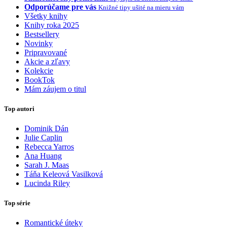
Odporúčame pre vás
Knižné tipy ušité na mieru vám
Všetky knihy
Knihy roka 2025
Bestsellery
Novinky
Pripravované
Akcie a zľavy
Kolekcie
BookTok
Mám záujem o titul
Top autori
Dominik Dán
Julie Caplin
Rebecca Yarros
Ana Huang
Sarah J. Maas
Táňa Keleová Vasilková
Lucinda Riley
Top série
Romantické úteky