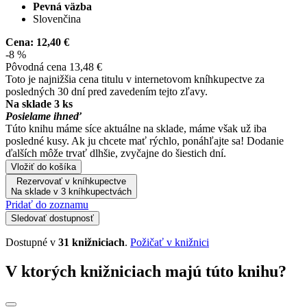
Pevná väzba
Slovenčina
Cena:
12,40 €
-8 %
Pôvodná cena
13,48 €
Toto je najnižšia cena titulu v internetovom kníhkupectve za
posledných 30 dní pred zavedením tejto zľavy.
Na sklade 3 ks
Posielame ihneď
Túto knihu máme síce aktuálne na sklade, máme však už iba
posledné kusy. Ak ju chcete mať rýchlo, ponáhľajte sa! Dodanie
ďalších môže trvať dlhšie, zvyčajne do šiestich dní.
Vložiť do košíka
Rezervovať v kníhkupectve
Na sklade v 3 kníhkupectvách
Pridať do zoznamu
Sledovať dostupnosť
Dostupné v
31 knižniciach
.
Požičať v knižnici
V ktorých knižniciach majú túto knihu?