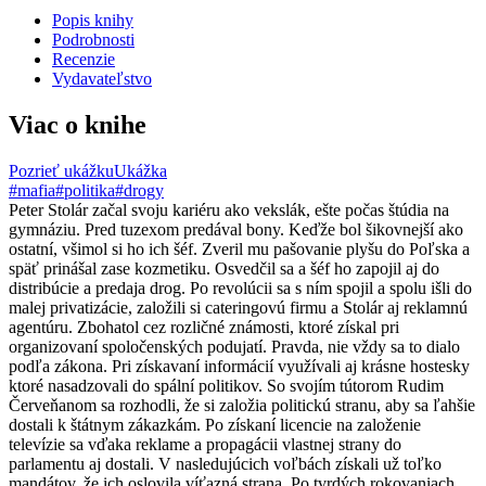
Popis knihy
Podrobnosti
Recenzie
Vydavateľstvo
Viac o knihe
Pozrieť ukážku
Ukážka
#mafia
#politika
#drogy
Peter Stolár začal svoju kariéru ako vekslák, ešte počas štúdia na
gymnáziu. Pred tuzexom predával bony. Keďže bol šikovnejší ako
ostatní, všimol si ho ich šéf. Zveril mu pašovanie plyšu do Poľska a
späť prinášal zase kozmetiku. Osvedčil sa a šéf ho zapojil aj do
distribúcie a predaja drog. Po revolúcii sa s ním spojil a spolu išli do
malej privatizácie, založili si cateringovú firmu a Stolár aj reklamnú
agentúru. Zbohatol cez rozličné známosti, ktoré získal pri
organizovaní spoločenských podujatí. Pravda, nie vždy sa to dialo
podľa zákona. Pri získavaní informácií využívali aj krásne hostesky
ktoré nasadzovali do spální politikov. So svojím tútorom Rudim
Červeňanom sa rozhodli, že si založia politickú stranu, aby sa ľahšie
dostali k štátnym zákazkám. Po získaní licencie na založenie
televízie sa vďaka reklame a propagácii vlastnej strany do
parlamentu aj dostali. V nasledujúcich voľbách získali už toľko
mandátov, že ich oslovila víťazná strana. Po tvrdých rokovaniach