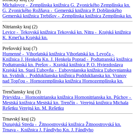
Michalovce -
Zemplínska knižnica G. Zvonického
Zemplínska kn.
G. Zvonického
Rožňava -
Gemerská knižnica P. Dobšinského
Gemerská knižnica
Trebišov -
Zemplínska knižnica
Zemplínska kn.
Nitriansky kraj (2)
Levice -
Tekovská knižnica
Tekovská kn.
Nitra -
Krajská knižnica
K. Kmeťka
Krajská kn.
Prešovský kraj (7)
Humenné -
Vihorlatská knižnica
Vihorlatská kn.
Levoča -
Knižnica J. Henkela
Kn. J. Henkela
Poprad -
Podtatranská knižnica
Podtatranská kn.
Prešov -
Krajská knižnica P. O. Hviezdoslava
Krajská kn.
Stará Ľubovňa -
Ľubovnianska knižnica
Ľubovnianska
kn.
Svidník -
Podduklianska knižnica
Podduklianska kn.
Vranov
nad Topľou -
Hornozemplínska knižnica
Hornozemplínska kn.
Trenčiansky kraj (3)
Prievidza -
Hornonitrianska knižnica
Hornonitrianska kn.
Púchov -
Mestská knižnica
Mestská kn.
Trenčín -
Verejná knižnica Michala
Rešetku
Verejná kn. M. Rešetku
Trnavský kraj (2)
Dunajská Streda -
Žitnoostrovská knižnica
Žitnoostrovská kn.
Trnava -
Knižnica J. Fándlyho
Kn. J. Fándlyho