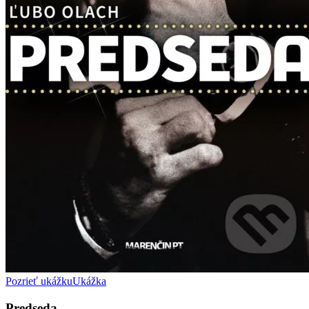
Pozrieť ukážku
Ukážka
Predseda