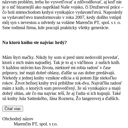
názvom problém, treba ho vysvetľovať a zdôvodňovať, aj keď nie
je o nič bizarnejší ako napríklad Naše vojsko, či Družstevní práce –
čo boli mimochodom kedysi vynikajúce vydavateľstvá. Naposledy
sa vydavateľstvo transformovalo v roku 2007, kedy doňho vstúpil
môj syn s nevestou a odvtedy sa voláme Marenčin PT, spol. s r. o.
Sme rodinná firma, kde pracujú prakticky všetky generácie.
Na ktorú knihu ste najviac hrdý?
Mám štyri mačky. Nikdy by som si pred nimi nedovolil povedať,
ktorú z nich mám najradšej. Tak je to aj s väčšinou z našich kníh.
S každou strávim kus života, niektoré mi robia radosť v čase
prípravy, iné majú dobré ohlasy, ďalšie sa zas dobre predávajú.
Niekedy z jednej knihy vznikne edícia a tá potom žije niekoľko
rokov. Život bežnej knihy trvá približne rok-dva. Najväčšiu radosť
mám z kníh, o ktorých som presvedčený, že sú vynikajúce a majú
dobrý ohlas, ale čo ma najviac teší, že aj ľudia si ich kupujú. Také
sú knihy Jula Satinského, Jána Roznera, Žo langerovej a ďalších.
Čítať viac
Obchodný názov
Marenčin PT, spol. s r.o.