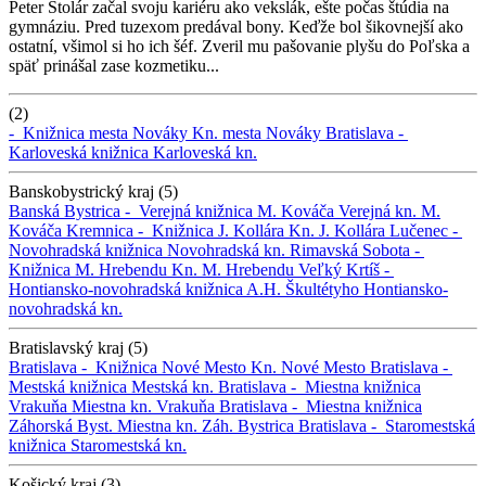
Peter Stolár začal svoju kariéru ako vekslák, ešte počas štúdia na
gymnáziu. Pred tuzexom predával bony. Keďže bol šikovnejší ako
ostatní, všimol si ho ich šéf. Zveril mu pašovanie plyšu do Poľska a
späť prinášal zase kozmetiku...
(2)
-
Knižnica mesta Nováky
Kn. mesta Nováky
Bratislava -
Karloveská knižnica
Karloveská kn.
Banskobystrický kraj (5)
Banská Bystrica -
Verejná knižnica M. Kováča
Verejná kn. M.
Kováča
Kremnica -
Knižnica J. Kollára
Kn. J. Kollára
Lučenec -
Novohradská knižnica
Novohradská kn.
Rimavská Sobota -
Knižnica M. Hrebendu
Kn. M. Hrebendu
Veľký Krtíš -
Hontiansko-novohradská knižnica A.H. Škultétyho
Hontiansko-
novohradská kn.
Bratislavský kraj (5)
Bratislava -
Knižnica Nové Mesto
Kn. Nové Mesto
Bratislava -
Mestská knižnica
Mestská kn.
Bratislava -
Miestna knižnica
Vrakuňa
Miestna kn. Vrakuňa
Bratislava -
Miestna knižnica
Záhorská Byst.
Miestna kn. Záh. Bystrica
Bratislava -
Staromestská
knižnica
Staromestská kn.
Košický kraj (3)