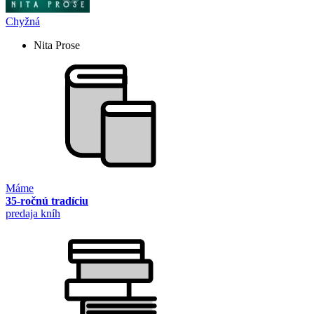
Chyžná
Nita Prose
Máme
35-ročnú tradíciu
predaja kníh