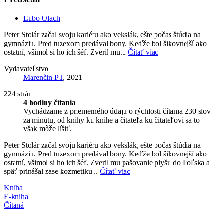
Ľubo Olach
Peter Stolár začal svoju kariéru ako vekslák, ešte počas štúdia na
gymnáziu. Pred tuzexom predával bony. Keďže bol šikovnejší ako
ostatní, všimol si ho ich šéf. Zveril mu...
Čítať viac
Vydavateľstvo
Marenčin PT
, 2021
224 strán
4 hodiny čítania
Vychádzame z priemerného údaju o rýchlosti čítania 230 slov
za minútu, od knihy ku knihe a čitateľa ku čitateľovi sa to
však môže líšiť.
Peter Stolár začal svoju kariéru ako vekslák, ešte počas štúdia na
gymnáziu. Pred tuzexom predával bony. Keďže bol šikovnejší ako
ostatní, všimol si ho ich šéf. Zveril mu pašovanie plyšu do Poľska a
späť prinášal zase kozmetiku...
Čítať viac
Kniha
E-kniha
Čítaná