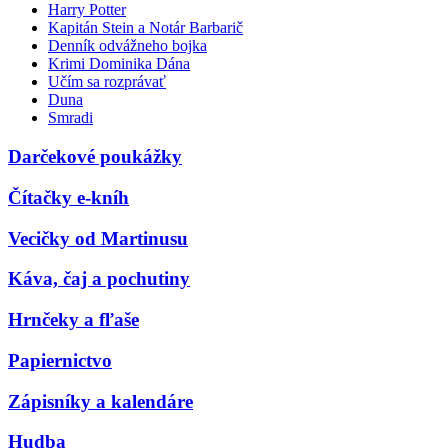
Harry Potter
Kapitán Stein a Notár Barbarič
Denník odvážneho bojka
Krimi Dominika Dána
Učím sa rozprávať
Duna
Smradi
Darčekové poukážky
Čítačky e-kníh
Vecičky od Martinusu
Káva, čaj a pochutiny
Hrnčeky a fľaše
Papiernictvo
Zápisníky a kalendáre
Hudba