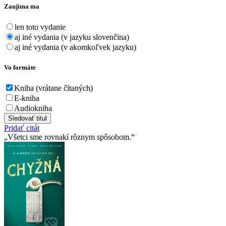
Zaujíma ma
len toto vydanie
aj iné vydania (v jazyku slovenčina)
aj iné vydania (v akomkoľvek jazyku)
Vo formáte
Kniha (vrátane čítaných)
E-kniha
Audiokniha
Sledovať titul
Pridať citát
Všetci sme rovnakí rôznym spôsobom.