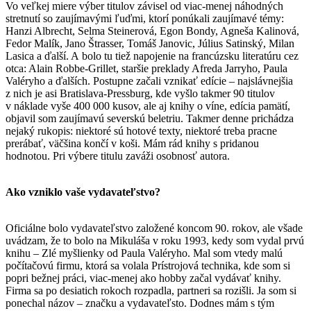
Vo veľkej miere výber titulov závisel od viac-menej náhodných
stretnutí so zaujímavými ľuďmi, ktorí ponúkali zaujímavé témy:
Hanzi Albrecht, Selma Steinerová, Egon Bondy, Agneša Kalinová,
Fedor Malík, Jano Štrasser, Tomáš Janovic, Július Satinský, Milan
Lasica a ďalší. A bolo tu tiež napojenie na francúzsku literatúru cez
otca: Alain Robbe-Grillet, staršie preklady Afreda Jarryho, Paula
Valéryho a ďalších. Postupne začali vznikať edície – najslávnejšia
z nich je asi Bratislava-Pressburg, kde vyšlo takmer 90 titulov
v náklade vyše 400 000 kusov, ale aj knihy o víne, edícia pamätí,
objavil som zaujímavú severskú beletriu. Takmer denne prichádza
nejaký rukopis: niektoré sú hotové texty, niektoré treba pracne
prerábať, väčšina končí v koši. Mám rád knihy s pridanou
hodnotou. Pri výbere titulu zaváži osobnosť autora.
Ako vzniklo vaše vydavateľstvo?
Oficiálne bolo vydavateľstvo založené koncom 90. rokov, ale všade
uvádzam, že to bolo na Mikuláša v roku 1993, kedy som vydal prvú
knihu – Zlé myšlienky od Paula Valéryho. Mal som vtedy malú
počítačovú firmu, ktorá sa volala Prístrojová technika, kde som si
popri bežnej práci, viac-menej ako hobby začal vydávať knihy.
Firma sa po desiatich rokoch rozpadla, partneri sa rozišli. Ja som si
ponechal názov – značku a vydavateľsto. Dodnes mám s tým