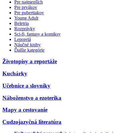
Pre najmenších
Pre prvákov
Pre pubertiakov
Young Adult
Beletria
Rozprávky
Sci-fi, fantasy a komiksy
Leporelá
Náučné knihy
Ďalšie kategórie
Životopisy a reportáže
Kuchárky
Učebnice a slovníky
Náboženstvo a ezoterika
Mapy a cestovanie
Cudzojazyčná literatúra