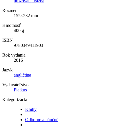
brožovaná väzba
Rozmer
155×232 mm
Hmotnosť
400 g
ISBN
9780349411903
Rok vydania
2016
Jazyk
angličtina
Vydavateľstvo
Piatkus
Kategorizácia
Knihy
Odborné a náučné