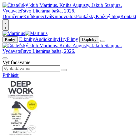
Doručenie
Kníhkupectvá
Knihovrátok
Poukážky
Knižný blog
Kontakt
E-knihy
Audioknihy
Hry
Filmy
Knihy
Doplnky
Vyhľadávanie
Prihlásiť