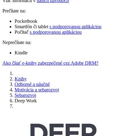
Viac informácií v
našich návodoch
Prečítate na:
Pocketbook
Smartfón či tablet
s podporovanou aplikáciou
Počítač
s podporovanou aplikáciou
Neprečítate na:
Kindle
Ako čítať e-knihy zabezpečené cez Adobe DRM?
Knihy
Odborné a náučné
Motivácia a sebarozvoj
Sebarozvoj
Deep Work