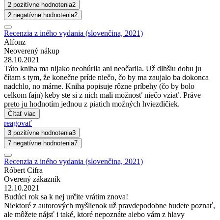
2 pozitívne hodnotenia
2
2 negatívne hodnotenia
2
Recenzia z iného vydania (slovenčina, 2021)
Alfonz
Neoverený nákup
28.10.2021
Táto kniha ma nijako neohúrila ani neočarila. Už dlhšiu dobu ju
čítam s tym, že konečne príde niečo, čo by ma zaujalo ba dokonca
nadchlo, no márne. Kniha popisuje rôzne príbehy (čo by bolo
celkom fajn) keby ste si z nich mali možnosť niečo vziať. Práve
preto ju hodnotím jednou z piatich možných hviezdičiek.
Čítať viac
reagovať
3 pozitívne hodnotenia
3
7 negatívne hodnotenia
7
Recenzia z iného vydania (slovenčina, 2021)
Róbert Cifra
Overený zákazník
12.10.2021
Budúci rok sa k nej určite vrátim znova!
Niektoré z autorových myšlienok už pravdepodobne budete poznať,
ale môžete nájsť i také, ktoré nepoznáte alebo vám z hlavy