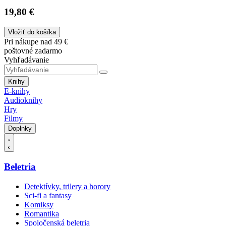
19,80 €
Vložiť do košíka
Pri nákupe nad 49 €
poštovné zadarmo
Vyhľadávanie
Knihy
E-knihy
Audioknihy
Hry
Filmy
Doplnky
Beletria
Detektívky, trilery a horory
Sci-fi a fantasy
Komiksy
Romantika
Spoločenská beletria