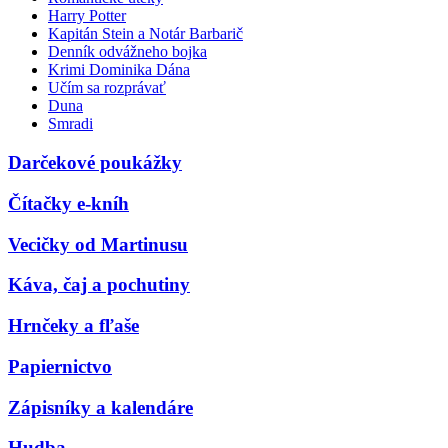
Harry Potter
Kapitán Stein a Notár Barbarič
Denník odvážneho bojka
Krimi Dominika Dána
Učím sa rozprávať
Duna
Smradi
Darčekové poukážky
Čítačky e-kníh
Vecičky od Martinusu
Káva, čaj a pochutiny
Hrnčeky a fľaše
Papiernictvo
Zápisníky a kalendáre
Hudba