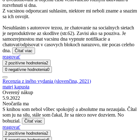
rozvrhnuti si dna.
Z vacsinou odporucani suhlasim, niektore mi neboli zname a snazim
sa ich osvojit.
Nesuhlasim s autorovov tezou, ze chatovanie na socialnych sietach
je neproduktivne az skodlive (str.62). Zavisi ako sa pouziva. Je
samozrejmostou mat vacsinu dna vypnute notifikacie a
chatovat/odpisovat v casovych blokoch narazovo, nie pocas celeho
dna.
Čítať viac
reagovať
2 pozitívne hodnotenia
2
0 negatívne hodnotenia
0
Recenzia z iného vydania (slovenčina, 2021)
matej kapusta
Overený nákup
5.9.2022
Neočarila ma
S knihou som nebol vôbec spokojný a absolutne ma nezaujala. Čítal
som ju na silu, stále som čakal, že sa nieco nove dozviem. No
bohuzial.
Čítať viac
reagovať
2 pozitívne hodnotenia
2
5 negatívne hodnotenia
5