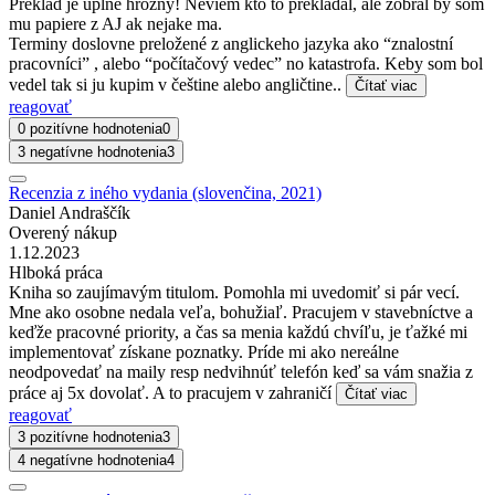
Preklad je uplne hrozny! Neviem kto to prekladal, ale zobral by som
mu papiere z AJ ak nejake ma.
Terminy doslovne preložené z anglickeho jazyka ako “znalostní
pracovníci” , alebo “počítačový vedec” no katastrofa. Keby som bol
vedel tak si ju kupim v češtine alebo angličtine..
Čítať viac
reagovať
0 pozitívne hodnotenia
0
3 negatívne hodnotenia
3
Recenzia z iného vydania (slovenčina, 2021)
Daniel Andraščík
Overený nákup
1.12.2023
Hlboká práca
Kniha so zaujímavým titulom. Pomohla mi uvedomiť si pár vecí.
Mne ako osobne nedala veľa, bohužiaľ. Pracujem v stavebníctve a
keďže pracovné priority, a čas sa menia každú chvíľu, je ťažké mi
implementovať získane poznatky. Príde mi ako nereálne
neodpovedať na maily resp nedvihnúť telefón keď sa vám snažia z
práce aj 5x dovolať. A to pracujem v zahraničí
Čítať viac
reagovať
3 pozitívne hodnotenia
3
4 negatívne hodnotenia
4