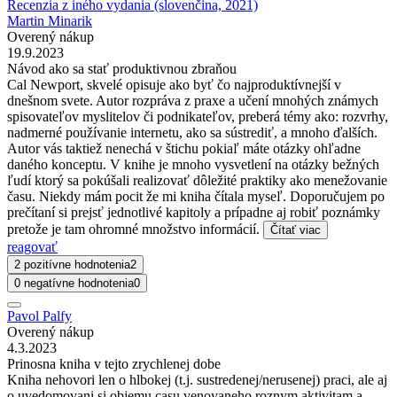
Recenzia z iného vydania (slovenčina, 2021)
Martin Minarik
Overený nákup
19.9.2023
Návod ako sa stať produktivnou zbraňou
Cal Newport, skvelé opisuje ako byť čo najproduktívnejší v
dnešnom svete. Autor rozpráva z praxe a učení mnohých známych
spisovateľov myslitelov či podnikateľov, preberá témy ako: rozvrhy,
nadmerné používanie internetu, ako sa sústrediť, a mnoho ďalších.
Autor vás taktiež nenechá v štichu pokiaľ máte otázky ohľadne
daného konceptu. V knihe je mnoho vysvetlení na otázky bežných
ľudí ktorý sa pokúšali realizovať dôležité praktiky ako menežovanie
času. Niekdy mám pocit že mi kniha čítala myseľ. Doporučujem po
prečítaní si prejsť jednotlivé kapitoly a prípadne aj robiť poznámky
pretože je tam ohromné množstvo informácií.
Čítať viac
reagovať
2 pozitívne hodnotenia
2
0 negatívne hodnotenia
0
Pavol Palfy
Overený nákup
4.3.2023
Prinosna kniha v tejto zrychlenej dobe
Kniha nehovori len o hlbokej (t.j. sustredenej/nerusenej) praci, ale aj
o uvedomovani si objemu casu venovaneho roznym aktivitam a