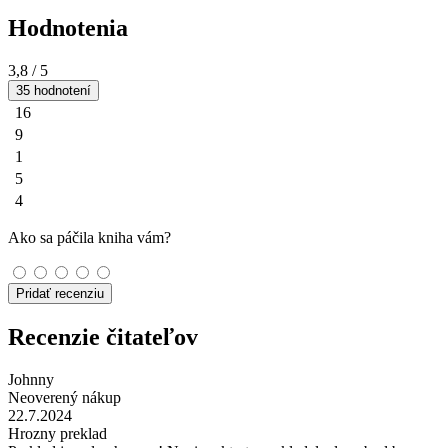
Hodnotenia
3,8
/ 5
35 hodnotení
16
9
1
5
4
Ako sa páčila kniha vám?
Pridať recenziu
Recenzie čitateľov
Johnny
Neoverený nákup
22.7.2024
Hrozny preklad