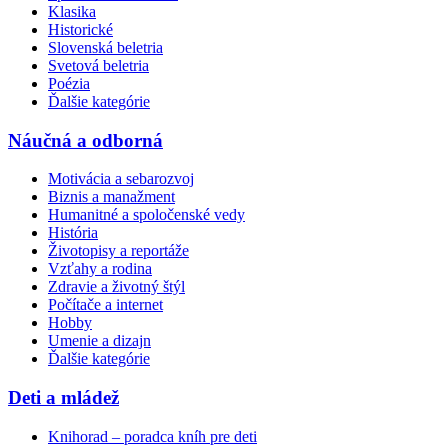
Klasika
Historické
Slovenská beletria
Svetová beletria
Poézia
Ďalšie kategórie
Náučná a odborná
Motivácia a sebarozvoj
Biznis a manažment
Humanitné a spoločenské vedy
História
Životopisy a reportáže
Vzťahy a rodina
Zdravie a životný štýl
Počítače a internet
Hobby
Umenie a dizajn
Ďalšie kategórie
Deti a mládež
Knihorad – poradca kníh pre deti