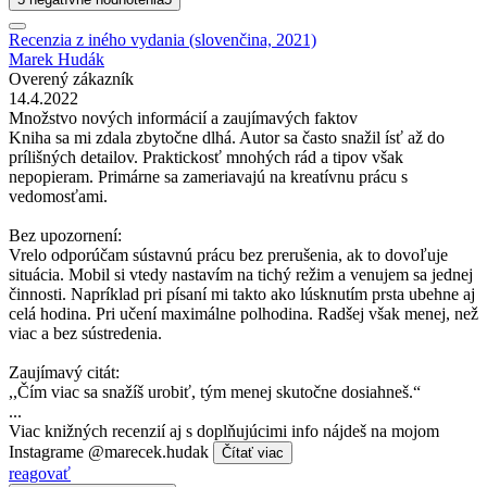
Recenzia z iného vydania (slovenčina, 2021)
Marek Hudák
Overený zákazník
14.4.2022
Množstvo nových informácií a zaujímavých faktov
Kniha sa mi zdala zbytočne dlhá. Autor sa často snažil ísť až do
prílišných detailov. Praktickosť mnohých rád a tipov však
nepopieram. Primárne sa zameriavajú na kreatívnu prácu s
vedomosťami.
Bez upozornení:
Vrelo odporúčam sústavnú prácu bez prerušenia, ak to dovoľuje
situácia. Mobil si vtedy nastavím na tichý režim a venujem sa jednej
činnosti. Napríklad pri písaní mi takto ako lúsknutím prsta ubehne aj
celá hodina. Pri učení maximálne polhodina. Radšej však menej, než
viac a bez sústredenia.
Zaujímavý citát:
,,Čím viac sa snažíš urobiť, tým menej skutočne dosiahneš.“
...
Viac knižných recenzií aj s doplňujúcimi info nájdeš na mojom
Instagrame @marecek.hudak
Čítať viac
reagovať