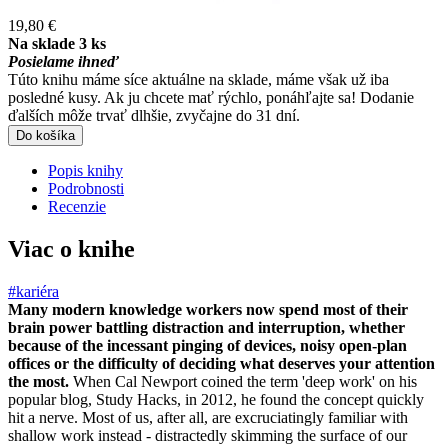
19,80 €
Na sklade 3 ks
Posielame ihneď
Túto knihu máme síce aktuálne na sklade, máme však už iba
posledné kusy. Ak ju chcete mať rýchlo, ponáhľajte sa! Dodanie
ďalších môže trvať dlhšie, zvyčajne do 31 dní.
Do košíka
Popis knihy
Podrobnosti
Recenzie
Viac o knihe
#kariéra
Many modern knowledge workers now spend most of their
brain power battling distraction and interruption, whether
because of the incessant pinging of devices, noisy open-plan
offices or the difficulty of deciding what deserves your attention
the most.
When Cal Newport coined the term 'deep work' on his
popular blog, Study Hacks, in 2012, he found the concept quickly
hit a nerve. Most of us, after all, are excruciatingly familiar with
shallow work instead - distractedly skimming the surface of our