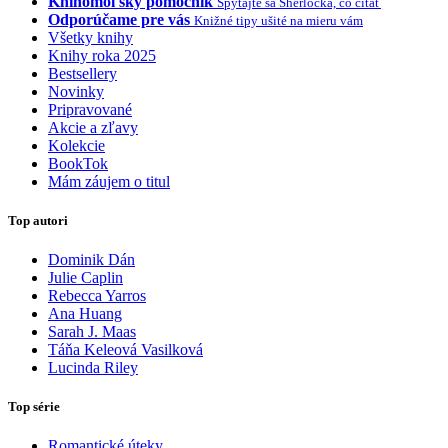
Knihomoľský pomocník
Spýtajte sa Sherlocka, čo čítať
Odporúčame pre vás
Knižné tipy ušité na mieru vám
Všetky knihy
Knihy roka 2025
Bestsellery
Novinky
Pripravované
Akcie a zľavy
Kolekcie
BookTok
Mám záujem o titul
Top autori
Dominik Dán
Julie Caplin
Rebecca Yarros
Ana Huang
Sarah J. Maas
Táňa Keleová Vasilková
Lucinda Riley
Top série
Romantické úteky