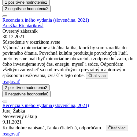
1 pozitívne hodnotenie
1
2 negatívne hodnotenia
2
Recenzia z iného vydania (slovenčina, 2021)
Anežka Richtariková
Overený zákazník
30.12.2021
Sústredenie v roztržitom svete
Výborná a mimoriadne aktuálna kniha, ktorú by som zaradila do
povinného čítania. Povrchná kultúra produkuje povrchných ľudí,
preto by sme mali byť mimoriadne obozretní a zodpovední za to, do
čoho investujeme svoj čas, energiu, myseľ i srdce. Odporúčam
všetkým zamyslieť sa nad revolučným a prevratným autorovým
spôsobom uvažovania, zvlášť v tejto dobe.
Čítať viac
reagovať
2 pozitívne hodnotenia
2
0 negatívne hodnotenia
0
Recenzia z iného vydania (slovenčina, 2021)
Juraj Žabka
Neoverený nákup
9.11.2021
Kniha dobre napísaná, ľahko čitateľná, odporúčam. .
Čítať viac
reagovať