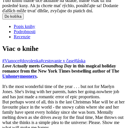
Túto knihu máme síce aktuálne na sklade, máme však už iba
posledné kusy. Ak ju chcete mať rýchlo, ponáhľajte sa! Dodanie
ďalších môže trvať dlhšie, zvyčajne do piatich dní.
Do košíka
Popis knihy
Podrobnosti
Recenzie
Viac o knihe
#Vianoce
#dovolenka
#cestovanie v čase
#láska
Love Actually
meets
Groundhog Day
in this magical holiday
romance from the New York Times bestselling author of The
Unhoneymooners
.
It's the most wonderful time of the year . . . but not for Maelyn
Jones. She's living with her parents, hates her going-nowhere job
and has just made a romantic error of epic proportions.
But perhaps worst of all, this is the last Christmas Mae will be at her
favourite place in the world - the snowy cabin where she and her
family have spent every holiday since she was born. Mentally
melting down as she drives away for the final time, Mae throws out
what she thinks is a simple plea to the universe: Please. Show me
what will make me happy.