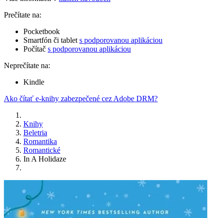
Prečítate na:
Pocketbook
Smartfón či tablet
s podporovanou aplikáciou
Počítač
s podporovanou aplikáciou
Neprečítate na:
Kindle
Ako čítať e-knihy zabezpečené cez Adobe DRM?
Knihy
Beletria
Romantika
Romantické
In A Holidaze