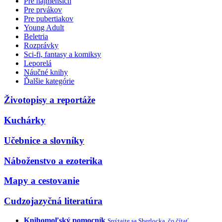
Pre najmenších
Pre prvákov
Pre pubertiakov
Young Adult
Beletria
Rozprávky
Sci-fi, fantasy a komiksy
Leporelá
Náučné knihy
Ďalšie kategórie
Životopisy a reportáže
Kuchárky
Učebnice a slovníky
Náboženstvo a ezoterika
Mapy a cestovanie
Cudzojazyčná literatúra
Knihomoľský pomocník
Spýtajte sa Sherlocka, čo čítať