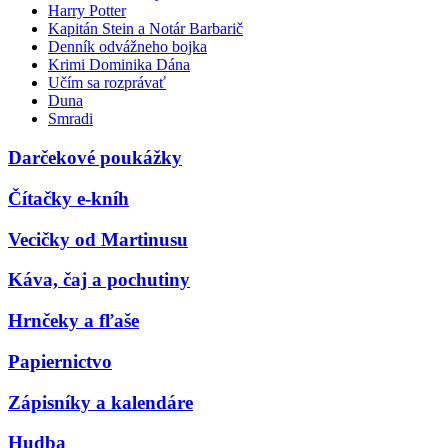
Harry Potter
Kapitán Stein a Notár Barbarič
Denník odvážneho bojka
Krimi Dominika Dána
Učím sa rozprávať
Duna
Smradi
Darčekové poukážky
Čítačky e-kníh
Vecičky od Martinusu
Káva, čaj a pochutiny
Hrnčeky a fľaše
Papiernictvo
Zápisníky a kalendáre
Hudba