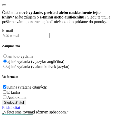
Čakáte na
nové vydanie, preklad alebo naskladnenie tejto
knihy
? Máte záujem o
e-knihu alebo audioknihu
? Sledujte titul a
pošleme vám upozornenie, keď niečo z toho pridáme do ponuky.
E-mail
Zaujíma ma
len toto vydanie
aj iné vydania (v jazyku angličtina)
aj iné vydania (v akomkoľvek jazyku)
Vo formáte
Kniha (vrátane čítaných)
E-kniha
Audiokniha
Sledovať titul
Pridať citát
Všetci sme rovnakí rôznym spôsobom.