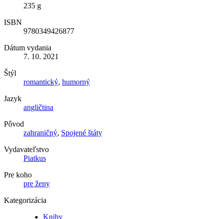
235 g
ISBN
9780349426877
Dátum vydania
7. 10. 2021
Štýl
romantický
,
humorný
Jazyk
angličtina
Pôvod
zahraničný
,
Spojené štáty
Vydavateľstvo
Piatkus
Pre koho
pre ženy
Kategorizácia
Knihy