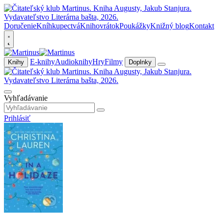
Doručenie
Kníhkupectvá
Knihovrátok
Poukážky
Knižný blog
Kontakt
E-knihy
Audioknihy
Hry
Filmy
Knihy
Doplnky
Vyhľadávanie
Prihlásiť