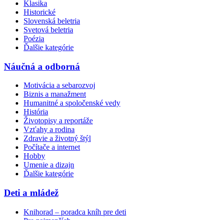
Klasika
Historické
Slovenská beletria
Svetová beletria
Poézia
Ďalšie kategórie
Náučná a odborná
Motivácia a sebarozvoj
Biznis a manažment
Humanitné a spoločenské vedy
História
Životopisy a reportáže
Vzťahy a rodina
Zdravie a životný štýl
Počítače a internet
Hobby
Umenie a dizajn
Ďalšie kategórie
Deti a mládež
Knihorad – poradca kníh pre deti