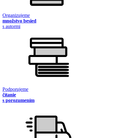
Organizujeme
množstvo besied
s autormi
Podporujeme
čítanie
s porozumením