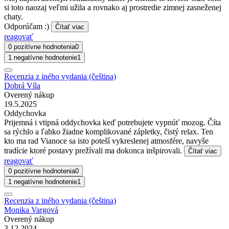
si toto naozaj veľmi užila a rovnako aj prostredie zimnej zasneženej
chaty.
Odporúčam :)
Čítať viac
reagovať
0 pozitívne hodnotenia
0
1 negatívne hodnotenie
1
Recenzia z iného vydania (čeština)
Dobrá Víla
Overený nákup
19.5.2025
Oddychovka
Prijemná i vtipná oddychovka keď potrebujete vypnúť mozog. Číta
sa rýchlo a ľahko žiadne komplikované zápletky, čistý relax. Ten
kto ma rad Vianoce sa isto poteší vykreslenej atmosfére, navyše
tradície ktoré postavy prežívali ma dokonca inšpirovali.
Čítať viac
reagovať
0 pozitívne hodnotenia
0
1 negatívne hodnotenie
1
Recenzia z iného vydania (čeština)
Monika Vargová
Overený nákup
3.12.2024