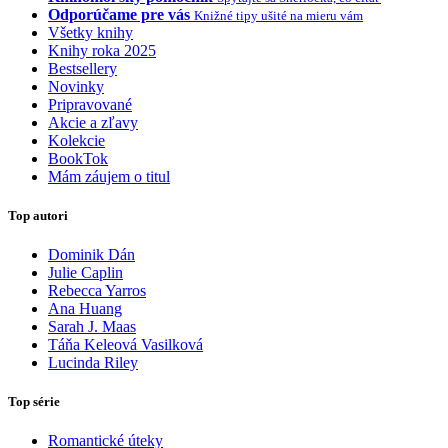
Odporúčame pre vás
Knižné tipy ušité na mieru vám
Všetky knihy
Knihy roka 2025
Bestsellery
Novinky
Pripravované
Akcie a zľavy
Kolekcie
BookTok
Mám záujem o titul
Top autori
Dominik Dán
Julie Caplin
Rebecca Yarros
Ana Huang
Sarah J. Maas
Táňa Keleová Vasilková
Lucinda Riley
Top série
Romantické úteky