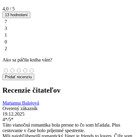
4,0
/ 5
13 hodnotení
7
3
1
0
2
Ako sa páčila kniha vám?
Pridať recenziu
Recenzie čitateľov
Marianna Balajová
Overený zákazník
19.12.2025
4*/5*
Táto vianočná romantika bola presne to čo som hľadala. Plus
cestovanie v čase bolo príjemné spestrenie.
Môj najobľúbenejší romantický žáner je friends to lovers. Čiže som