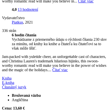
worthy romantic read will make you believe in...
Čítať viac
4,0
13 hodnotení
Vydavateľstvo
Piatkus
, 2021
336 strán
6 hodín čítania
Vychádzame z priemerného údaju o rýchlosti čítania 230 slov
za minútu, od knihy ku knihe a čitateľa ku čitateľovi sa to
však môže líšiť.
Jam-packed with yuletide cheer, an unforgettable cast of characters,
and Christina Lauren's trademark hilarious hijinks, this swoon-
worthy romantic read will make you believe in the power of wishes
and the magic of the holidays....
Čítať viac
Kniha
E-kniha
Čítaná
iný jazyk
Brožovaná väzba
Angličtina
Cena:
13,60 €