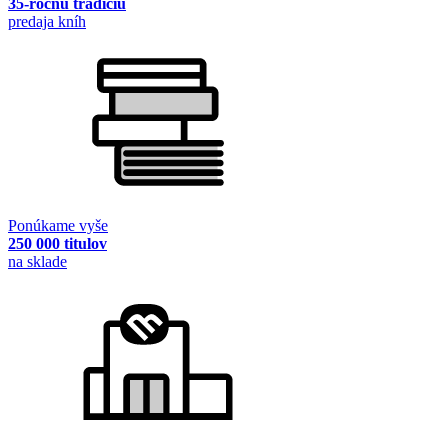
35-ročnú tradíciu
predaja kníh
Ponúkame vyše
250 000 titulov
na sklade