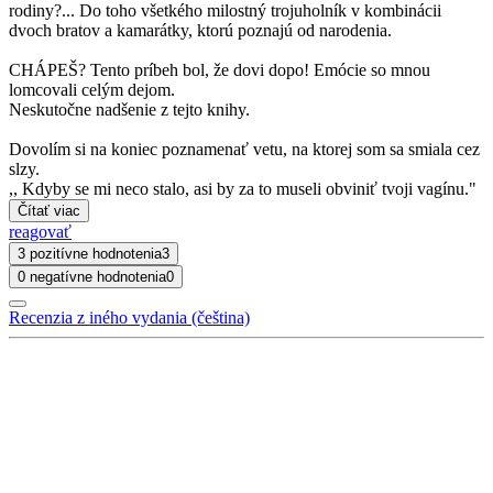
rodiny?... Do toho všetkého milostný trojuholník v kombinácii
dvoch bratov a kamarátky, ktorú poznajú od narodenia.
CHÁPEŠ? Tento príbeh bol, že dovi dopo! Emócie so mnou
lomcovali celým dejom.
Neskutočne nadšenie z tejto knihy.
Dovolím si na koniec poznamenať vetu, na ktorej som sa smiala cez
slzy.
,, Kdyby se mi neco stalo, asi by za to museli obviniť tvoji vagínu."
Čítať viac
reagovať
3 pozitívne hodnotenia
3
0 negatívne hodnotenia
0
Recenzia z iného vydania (čeština)