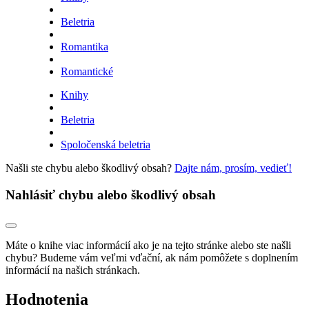
Beletria
Romantika
Romantické
Knihy
Beletria
Spoločenská beletria
Našli ste chybu alebo škodlivý obsah?
Dajte nám, prosím, vedieť!
Nahlásiť chybu alebo škodlivý obsah
Máte o knihe viac informácií ako je na tejto stránke alebo ste našli
chybu? Budeme vám veľmi vďační, ak nám pomôžete s doplnením
informácií na našich stránkach.
Hodnotenia