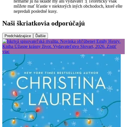
nemáme ju na sklade my ani vydavateľ :( Teoreticky však
môžete mať šťastie v niektorých iných obchodoch, ktoré ešte
nepredali posledné kusy.
Naši škriatkovia odporúčajú
Predchádzajúce
Ďalšie