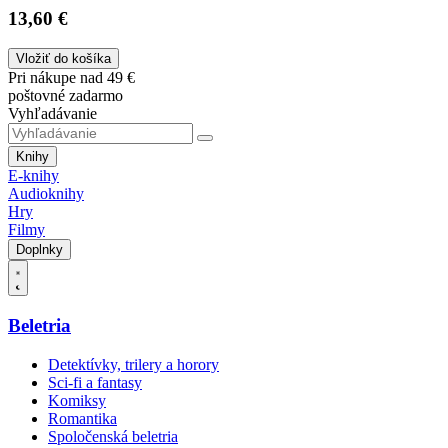
13,60 €
Vložiť do košíka
Pri nákupe nad 49 €
poštovné zadarmo
Vyhľadávanie
Knihy
E-knihy
Audioknihy
Hry
Filmy
Doplnky
Beletria
Detektívky, trilery a horory
Sci-fi a fantasy
Komiksy
Romantika
Spoločenská beletria