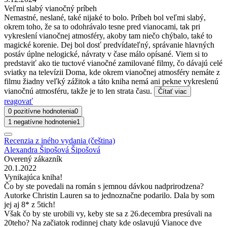
Veľmi slabý vianočný príbeh
Nemastné, neslané, také nijaké to bolo. Príbeh bol veľmi slabý,
okrem toho, že sa to odohrávalo tesne pred vianocami, tak pri
vykreslení vianočnej atmosféry, akoby tam niečo chýbalo, také to
magické korenie. Dej bol dosť predvídateľný, správanie hlavných
postáv úplne nelogické, návraty v čase málo opísané. Viem si to
predstaviť ako tie tuctové vianočné zamilované filmy, čo dávajú celé
sviatky na televízii Doma, kde okrem vianočnej atmosféry nemáte z
filmu žiadny veľký zážitok a táto kniha nemá ani pekne vykreslenú
vianočnú atmosféru, takže je to len strata času.
Čítať viac
reagovať
0 pozitívne hodnotenia
0
1 negatívne hodnotenie
1
Recenzia z iného vydania (čeština)
Alexandra Šipošová Šipošová
Overený zákazník
20.1.2022
Vynikajúca kniha!
Čo by ste povedali na román s jemnou dávkou nadprirodzena?
Autorke Christin Lauren sa to jednoznačne podarilo. Dala by som
jej aj 8* z 5tich!
Však čo by ste urobili vy, keby ste sa z 26.decembra presúvali na
20teho? Na začiatok rodinnej chaty kde oslavujú Vianoce dve