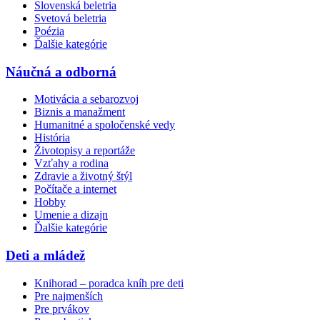
Slovenská beletria
Svetová beletria
Poézia
Ďalšie kategórie
Náučná a odborná
Motivácia a sebarozvoj
Biznis a manažment
Humanitné a spoločenské vedy
História
Životopisy a reportáže
Vzťahy a rodina
Zdravie a životný štýl
Počítače a internet
Hobby
Umenie a dizajn
Ďalšie kategórie
Deti a mládež
Knihorad – poradca kníh pre deti
Pre najmenších
Pre prvákov