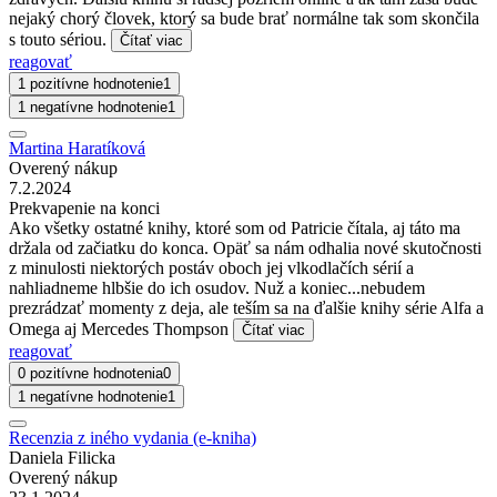
nejaký chorý človek, ktorý sa bude brať normálne tak som skončila
s touto sériou.
Čítať viac
reagovať
1 pozitívne hodnotenie
1
1 negatívne hodnotenie
1
Martina Haratíková
Overený nákup
7.2.2024
Prekvapenie na konci
Ako všetky ostatné knihy, ktoré som od Patricie čítala, aj táto ma
držala od začiatku do konca. Opäť sa nám odhalia nové skutočnosti
z minulosti niektorých postáv oboch jej vlkodlačích sérií a
nahliadneme hlbšie do ich osudov. Nuž a koniec...nebudem
prezrádzať momenty z deja, ale teším sa na ďalšie knihy série Alfa a
Omega aj Mercedes Thompson
Čítať viac
reagovať
0 pozitívne hodnotenia
0
1 negatívne hodnotenie
1
Recenzia z iného vydania (e-kniha)
Daniela Filicka
Overený nákup