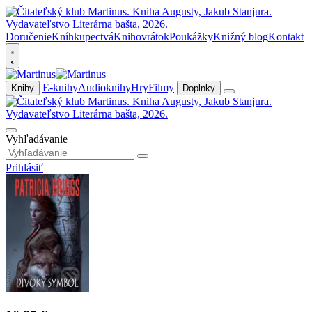
Doručenie
Kníhkupectvá
Knihovrátok
Poukážky
Knižný blog
Kontakt
E-knihy
Audioknihy
Hry
Filmy
Knihy
Doplnky
Vyhľadávanie
Prihlásiť