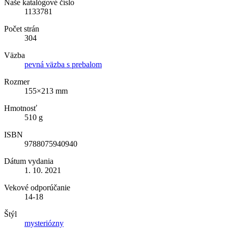
Naše katalógové číslo
1133781
Počet strán
304
Väzba
pevná väzba s prebalom
Rozmer
155×213 mm
Hmotnosť
510 g
ISBN
9788075940940
Dátum vydania
1. 10. 2021
Vekové odporúčanie
14-18
Štýl
mysteriózny