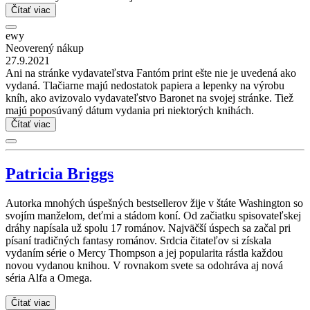
Čítať viac
ewy
Neoverený nákup
27.9.2021
Ani na stránke vydavateľstva Fantóm print ešte nie je uvedená ako
vydaná. Tlačiarne majú nedostatok papiera a lepenky na výrobu
kníh, ako avizovalo vydavateľstvo Baronet na svojej stránke. Tiež
majú poposúvaný dátum vydania pri niektorých knihách.
Čítať viac
Patricia Briggs
Autorka mnohých úspešných bestsellerov žije v štáte Washington so
svojím manželom, deťmi a stádom koní. Od začiatku spisovateľskej
dráhy napísala už spolu 17 románov. Najväčší úspech sa začal pri
písaní tradičných fantasy románov. Srdcia čitateľov si získala
vydaním série o Mercy Thompson a jej popularita rástla každou
novou vydanou knihou. V rovnakom svete sa odohráva aj nová
séria Alfa a Omega.
Čítať viac