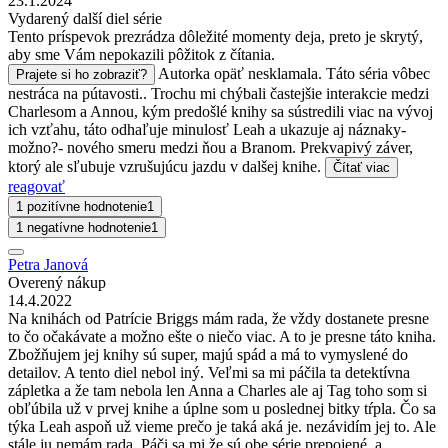
23.1.2024
Vydarený další diel série
Tento príspevok prezrádza dôležité momenty deja, preto je skrytý,
aby sme Vám nepokazili pôžitok z čítania.
Autorka opäť nesklamala. Táto séria vôbec
Prajete si ho zobraziť?
nestráca na pútavosti.. Trochu mi chýbali častejšie interakcie medzi
Charlesom a Annou, kým predošlé knihy sa sústredili viac na vývoj
ich vzťahu, táto odhaľuje minulosť Leah a ukazuje aj náznaky-
možno?- nového smeru medzi ňou a Branom. Prekvapivý záver,
ktorý ale sľubuje vzrušujúcu jazdu v dalšej knihe.
Čítať viac
reagovať
1 pozitívne hodnotenie
1
1 negatívne hodnotenie
1
Petra Janová
Overený nákup
14.4.2022
Na knihách od Patrície Briggs mám rada, že vždy dostanete presne
to čo očakávate a možno ešte o niečo viac. A to je presne táto kniha.
Zbožňujem jej knihy sú super, majú spád a má to vymyslené do
detailov. A tento diel nebol iný. Veľmi sa mi páčila ta detektívna
zápletka a že tam nebola len Anna a Charles ale aj Tag toho som si
obľúbila už v prvej knihe a úplne som u poslednej bitky tŕpla. Čo sa
týka Leah aspoň už vieme prečo je taká aká je. nezávidím jej to. Ale
stále ju nemám rada. Páči sa mi že sú obe série prepojené, a