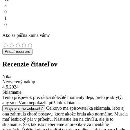
3
0
1
0
Ako sa páčila kniha vám?
Pridať recenziu
Recenzie čitateľov
Nika
Neoverený nákup
4.5.2024
Sklamanie
Tento príspevok prezrádza dôležité momenty deja, preto je skrytý,
aby sme Vám nepokazili pôžitok z čítania.
Celkovo ma spisovateľka sklamala, lebo aj
Prajete si ho zobraziť?
ona zahrnula choré postavy, ktoré akože brala ako normálne. Musela
mať lesbický pár v príbehu. Našťastie len na chvíľu, ale je to
sklamanie. Šak tak isto neberieme anorexikov za mentálne
zdravých. Ďalšiu knihu si radšej pozriem online a ak tam zasa bude