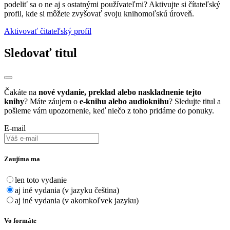
podeliť sa o ne aj s ostatnými používateľmi? Aktivujte si čítateľský
profil, kde si môžete zvyšovať svoju knihomoľskú úroveň.
Aktivovať čitateľský profil
Sledovať titul
Čakáte na
nové vydanie, preklad alebo naskladnenie tejto
knihy
? Máte záujem o
e-knihu alebo audioknihu
? Sledujte titul a
pošleme vám upozornenie, keď niečo z toho pridáme do ponuky.
E-mail
Zaujíma ma
len toto vydanie
aj iné vydania (v jazyku čeština)
aj iné vydania (v akomkoľvek jazyku)
Vo formáte