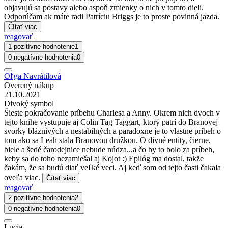
objavujú sa postavy alebo aspoň zmienky o nich v tomto dieli.
Odporúčam ak máte radi Patríciu Briggs je to proste povinná jazda.
Čítať viac
reagovať
1 pozitívne hodnotenie
1
0 negatívne hodnotenia
0
Oľga Navrátilová
Overený nákup
21.10.2021
Divoký symbol
Šieste pokračovanie príbehu Charlesa a Anny. Okrem nich dvoch v
tejto knihe vystupuje aj Colin Tag Taggart, ktorý patrí do Branovej
svorky bláznivých a nestabilných a paradoxne je to vlastne príbeh o
tom ako sa Leah stala Branovou družkou. O divné entity, čierne,
biele a šedé čarodejnice nebude núdza...a čo by to bolo za príbeh,
keby sa do toho nezamiešal aj Kojot :) Epilóg ma dostal, takže
čakám, že sa budú diať veľké veci. Aj keď som od tejto časti čakala
oveľa viac.
Čítať viac
reagovať
2 pozitívne hodnotenia
2
0 negatívne hodnotenia
0
Lucia