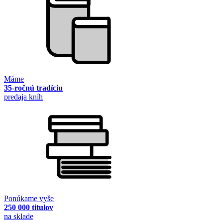
Máme
35-ročnú tradíciu
predaja kníh
Ponúkame vyše
250 000 titulov
na sklade