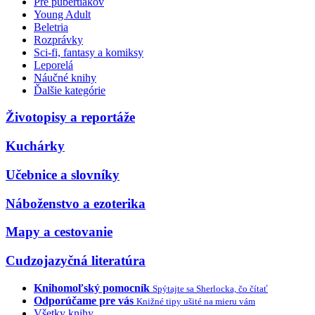
Pre pubertiakov
Young Adult
Beletria
Rozprávky
Sci-fi, fantasy a komiksy
Leporelá
Náučné knihy
Ďalšie kategórie
Životopisy a reportáže
Kuchárky
Učebnice a slovníky
Náboženstvo a ezoterika
Mapy a cestovanie
Cudzojazyčná literatúra
Knihomoľský pomocník
Spýtajte sa Sherlocka, čo čítať
Odporúčame pre vás
Knižné tipy ušité na mieru vám
Všetky knihy