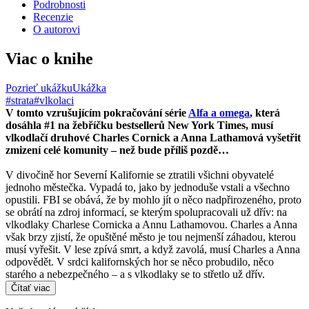
Podrobnosti
Recenzie
O autorovi
Viac o knihe
Pozrieť ukážku
Ukážka
#strata
#vlkolaci
V tomto vzrušujícím pokračování série
Alfa a omega
, která
dosáhla #1 na žebříčku bestsellerů New York Times, musí
vlkodlačí druhové Charles Cornick a Anna Lathamová vyšetřit
zmizení celé komunity – než bude příliš pozdě…
V divočině hor Severní Kalifornie se ztratili všichni obyvatelé
jednoho městečka. Vypadá to, jako by jednoduše vstali a všechno
opustili. FBI se obává, že by mohlo jít o něco nadpřirozeného, proto
se obrátí na zdroj informací, se kterým spolupracovali už dřív: na
vlkodlaky Charlese Cornicka a Annu Lathamovou. Charles a Anna
však brzy zjistí, že opuštěné město je tou nejmenší záhadou, kterou
musí vyřešit. V lese zpívá smrt, a když zavolá, musí Charles a Anna
odpovědět. V srdci kalifornských hor se něco probudilo, něco
starého a nebezpečného – a s vlkodlaky se to střetlo už dřív.
Čítať viac