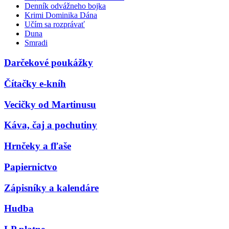
Denník odvážneho bojka
Krimi Dominika Dána
Učím sa rozprávať
Duna
Smradi
Darčekové poukážky
Čítačky e-kníh
Vecičky od Martinusu
Káva, čaj a pochutiny
Hrnčeky a fľaše
Papiernictvo
Zápisníky a kalendáre
Hudba