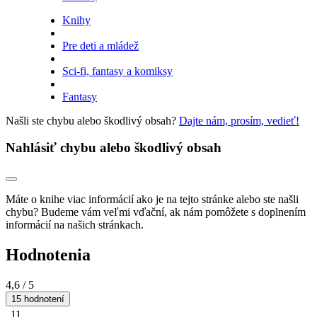
Knihy
Pre deti a mládež
Sci-fi, fantasy a komiksy
Fantasy
Našli ste chybu alebo škodlivý obsah?
Dajte nám, prosím, vedieť!
Nahlásiť chybu alebo škodlivý obsah
Máte o knihe viac informácií ako je na tejto stránke alebo ste našli
chybu? Budeme vám veľmi vďační, ak nám pomôžete s doplnením
informácií na našich stránkach.
Hodnotenia
4,6
/ 5
15 hodnotení
11