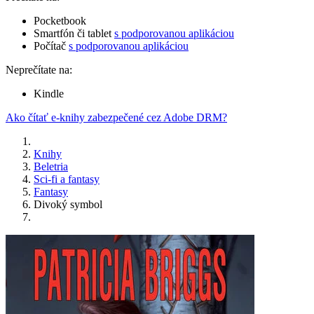
Pocketbook
Smartfón či tablet
s podporovanou aplikáciou
Počítač
s podporovanou aplikáciou
Neprečítate na:
Kindle
Ako čítať e-knihy zabezpečené cez Adobe DRM?
Knihy
Beletria
Sci-fi a fantasy
Fantasy
Divoký symbol