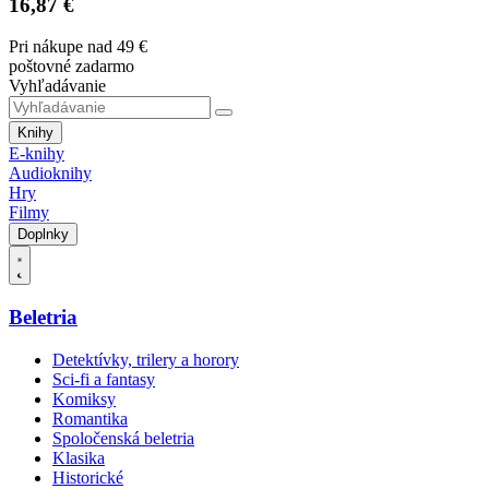
16,87 €
Pri nákupe nad 49 €
poštovné zadarmo
Vyhľadávanie
Knihy
E-knihy
Audioknihy
Hry
Filmy
Doplnky
Beletria
Detektívky, trilery a horory
Sci-fi a fantasy
Komiksy
Romantika
Spoločenská beletria
Klasika
Historické