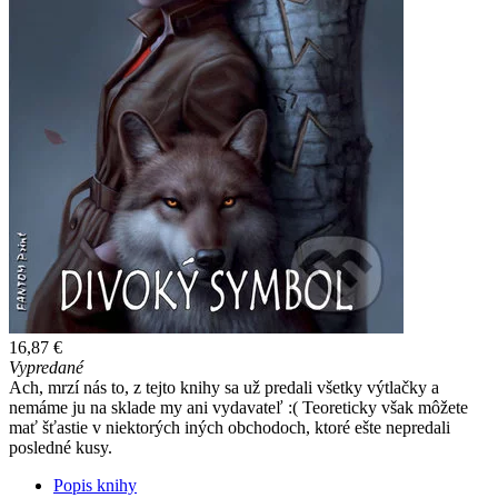
16,87 €
Vypredané
Ach, mrzí nás to, z tejto knihy sa už predali všetky výtlačky a
nemáme ju na sklade my ani vydavateľ :( Teoreticky však môžete
mať šťastie v niektorých iných obchodoch, ktoré ešte nepredali
posledné kusy.
Popis knihy