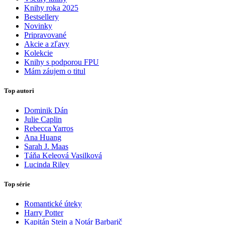
Knihy roka 2025
Bestsellery
Novinky
Pripravované
Akcie a zľavy
Kolekcie
Knihy s podporou FPU
Mám záujem o titul
Top autori
Dominik Dán
Julie Caplin
Rebecca Yarros
Ana Huang
Sarah J. Maas
Táňa Keleová Vasilková
Lucinda Riley
Top série
Romantické úteky
Harry Potter
Kapitán Stein a Notár Barbarič