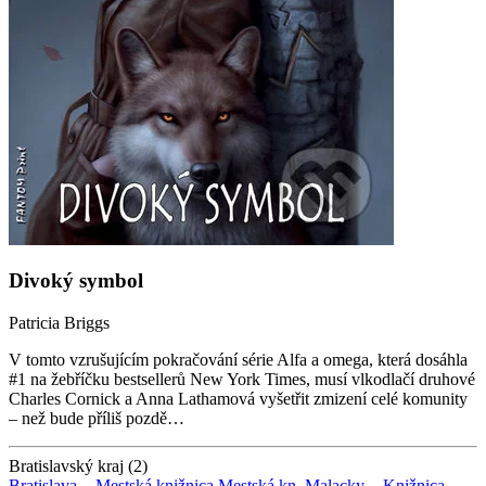
Divoký symbol
Patricia Briggs
V tomto vzrušujícím pokračování série Alfa a omega, která dosáhla
#1 na žebříčku bestsellerů New York Times, musí vlkodlačí druhové
Charles Cornick a Anna Lathamová vyšetřit zmizení celé komunity
– než bude příliš pozdě…
Bratislavský kraj (2)
Bratislava -
Mestská knižnica
Mestská kn.
Malacky -
Knižnica