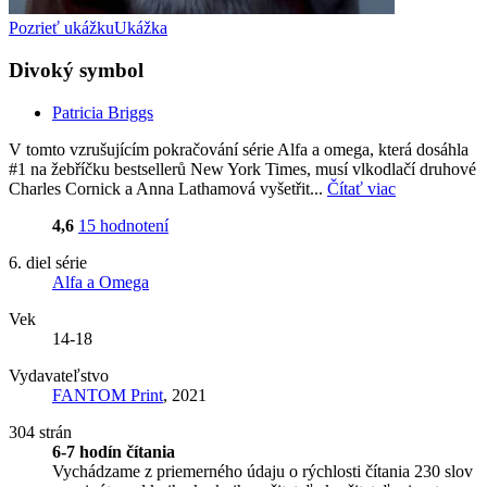
Pozrieť ukážku
Ukážka
Divoký symbol
Patricia Briggs
V tomto vzrušujícím pokračování série Alfa a omega, která dosáhla
#1 na žebříčku bestsellerů New York Times, musí vlkodlačí druhové
Charles Cornick a Anna Lathamová vyšetřit...
Čítať viac
4,6
15 hodnotení
6. diel série
Alfa a Omega
Vek
14-18
Vydavateľstvo
FANTOM Print
, 2021
304 strán
6-7 hodín čítania
Vychádzame z priemerného údaju o rýchlosti čítania 230 slov