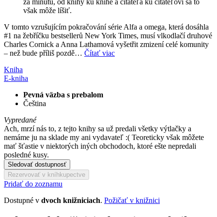
za minútu, od knihy ku knihe a čitateľa ku čitateľovi sa to
však môže líšiť.
V tomto vzrušujícím pokračování série Alfa a omega, která dosáhla
#1 na žebříčku bestsellerů New York Times, musí vlkodlačí druhové
Charles Cornick a Anna Lathamová vyšetřit zmizení celé komunity
– než bude příliš pozdě…
Čítať viac
Kniha
E-kniha
Pevná väzba s prebalom
Čeština
Vypredané
Ach, mrzí nás to, z tejto knihy sa už predali všetky výtlačky a
nemáme ju na sklade my ani vydavateľ :( Teoreticky však môžete
mať šťastie v niektorých iných obchodoch, ktoré ešte nepredali
posledné kusy.
Sledovať dostupnosť
Rezervovať v kníhkupectve
Pridať do zoznamu
Dostupné v
dvoch knižniciach
.
Požičať v knižnici