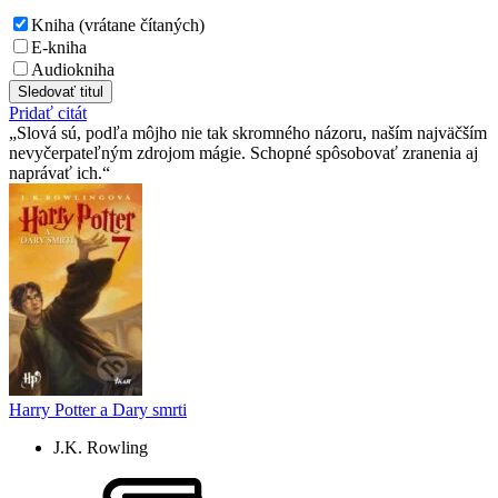
Kniha (vrátane čítaných)
E-kniha
Audiokniha
Sledovať titul
Pridať citát
Slová sú, podľa môjho nie tak skromného názoru, naším najväčším
nevyčerpateľným zdrojom mágie. Schopné spôsobovať zranenia aj
naprávať ich.
Harry Potter a Dary smrti
J.K. Rowling