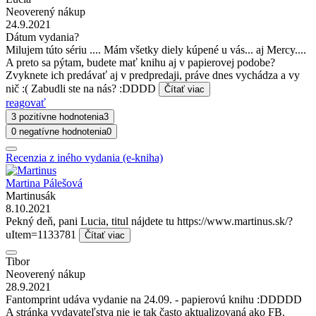
Neoverený nákup
24.9.2021
Dátum vydania?
Milujem túto sériu .... Mám všetky diely kúpené u vás... aj Mercy....
A preto sa pýtam, budete mať knihu aj v papierovej podobe?
Zvyknete ich predávať aj v predpredaji, práve dnes vychádza a vy
nič :( Zabudli ste na nás? :DDDD
Čítať viac
reagovať
3 pozitívne hodnotenia
3
0 negatívne hodnotenia
0
Recenzia z iného vydania (e-kniha)
Martina Pálešová
Martinusák
8.10.2021
Pekný deň, pani Lucia, titul nájdete tu https://www.martinus.sk/?
uItem=1133781
Čítať viac
Tibor
Neoverený nákup
28.9.2021
Fantomprint udáva vydanie na 24.09. - papierovú knihu :DDDDD
A stránka vydavateľstva nie je tak často aktualizovaná ako FB.