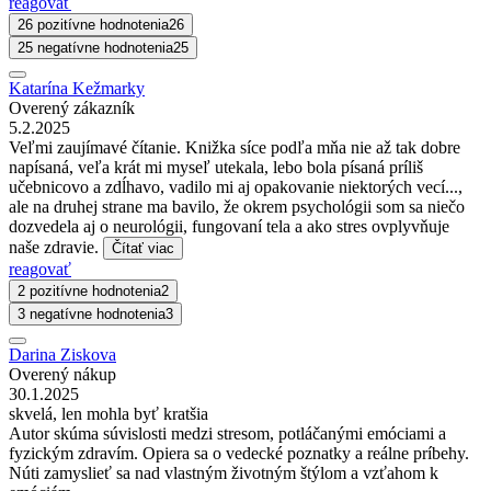
reagovať
26 pozitívne hodnotenia
26
25 negatívne hodnotenia
25
Katarína Kežmarky
Overený zákazník
5.2.2025
Veľmi zaujímavé čítanie. Knižka síce podľa mňa nie až tak dobre
napísaná, veľa krát mi myseľ utekala, lebo bola písaná príliš
učebnicovo a zdĺhavo, vadilo mi aj opakovanie niektorých vecí...,
ale na druhej strane ma bavilo, že okrem psychológii som sa niečo
dozvedela aj o neurológii, fungovaní tela a ako stres ovplyvňuje
naše zdravie.
Čítať viac
reagovať
2 pozitívne hodnotenia
2
3 negatívne hodnotenia
3
Darina Ziskova
Overený nákup
30.1.2025
skvelá, len mohla byť kratšia
Autor skúma súvislosti medzi stresom, potláčanými emóciami a
fyzickým zdravím. Opiera sa o vedecké poznatky a reálne príbehy.
Núti zamyslieť sa nad vlastným životným štýlom a vzťahom k