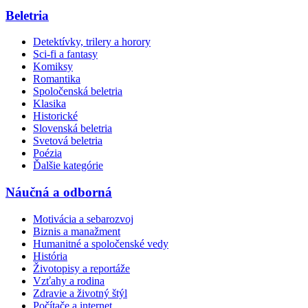
Beletria
Detektívky, trilery a horory
Sci-fi a fantasy
Komiksy
Romantika
Spoločenská beletria
Klasika
Historické
Slovenská beletria
Svetová beletria
Poézia
Ďalšie kategórie
Náučná a odborná
Motivácia a sebarozvoj
Biznis a manažment
Humanitné a spoločenské vedy
História
Životopisy a reportáže
Vzťahy a rodina
Zdravie a životný štýl
Počítače a internet