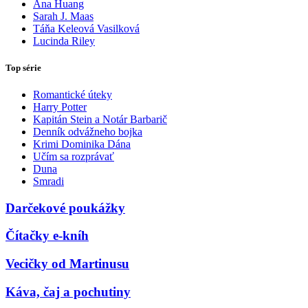
Ana Huang
Sarah J. Maas
Táňa Keleová Vasilková
Lucinda Riley
Top série
Romantické úteky
Harry Potter
Kapitán Stein a Notár Barbarič
Denník odvážneho bojka
Krimi Dominika Dána
Učím sa rozprávať
Duna
Smradi
Darčekové poukážky
Čítačky e-kníh
Vecičky od Martinusu
Káva, čaj a pochutiny