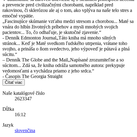
a prevencie pred civilizačnými chorobami, napríklad pred
rakovinou, či sklerózou ale aj o tom, ako vplýva na naše telo stres a
emočné vypätie.
„Fascinujúce skúmanie vzťahu medzi stresom a chorobou... Maté sa
vnára do hlbín životných príbehov a mysli mnohých svojich
pacientov... To, čo odhaľuje, je skutočné zjavenie.“
- Denník Edmonton Journal„Táto kniha má mnoho silných
stránok... Keď je Maté svedkom ľudského utrpenia, vrátane toho
svojho, a prináša o ňom svedectvo, jeho výpoveď je pútavá a plná
súcitu.“
– Denník The Globe and the Mail„Napísané zrozumiteľne a so
súcitom... Zdá sa, že kniha odráža samotného autora: prekypuje
vedomosťami a vychádza priamo z jeho srdca.“
- Časopis The Georgia Straight
Čítať viac
Naše katalógové číslo
2623347
Dĺžka
16:12
Jazyk
slovenčina