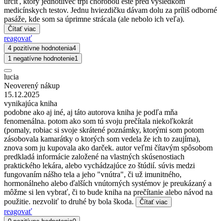
určiť, ktorý jednotlivec trpí chorobou ešte pred výsledkom
medicínskych testov. Jednu hviezdičku dávam dolu za príliš odborné
pasáže, kde som sa úprimne strácala (ale nebolo ich veľa).
Čítať viac
reagovať
4 pozitívne hodnotenia
4
1 negatívne hodnotenie
1
lucia
Neoverený nákup
15.12.2025
vynikajúca kniha
podobne ako aj iné, aj táto autorova kniha je podľa mňa
fenomenálna. potom ako som tú svoju prečítala niekoľkokrát
(pomaly, robiac si svoje skrátené poznámky, ktorými som potom
zásobovala kamarátky o ktorých som vedela že ich to zaujíma),
znova som ju kupovala ako darček. autor veľmi čítavým spôsobom
predkladá informácie založené na vlastných skúsenostiach
praktického lekára, alebo vychádzajúce zo štúdií. súvis medzi
fungovaním nášho tela a jeho "vnútra", či už imunitného,
hormonálneho alebo ďalších vnútorných systémov je preukázaný a
môžme si len vybrať, či to bude kniha na prečítanie alebo návod na
použitie. nezvoliť to druhé by bola škoda.
Čítať viac
reagovať