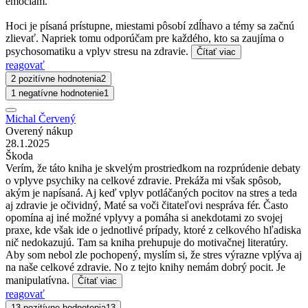
emóciám.
Hoci je písaná prístupne, miestami pôsobí zdĺhavo a témy sa začnú
zlievať. Napriek tomu odporúčam pre každého, kto sa zaujíma o
psychosomatiku a vplyv stresu na zdravie.
Čítať viac
reagovať
2 pozitívne hodnotenia
2
1 negatívne hodnotenie
1
Michal Červený
Overený nákup
28.1.2025
Škoda
Verím, že táto kniha je skvelým prostriedkom na rozprúdenie debaty
o vplyve psychiky na celkové zdravie. Prekáža mi však spôsob,
akým je napísaná. Aj keď vplyv potláčaných pocitov na stres a teda
aj zdravie je očividný, Maté sa voči čitateľovi nespráva fér. Často
opomína aj iné možné vplyvy a pomáha si anekdotami zo svojej
praxe, kde však ide o jednotlivé prípady, ktoré z celkového hľadiska
nič nedokazujú. Tam sa kniha prehupuje do motivačnej literatúry.
Aby som nebol zle pochopený, myslím si, že stres výrazne vplýva aj
na naše celkové zdravie. No z tejto knihy nemám dobrý pocit. Je
manipulatívna.
Čítať viac
reagovať
13 pozitívne hodnotenia
13