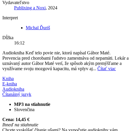
Vydavateľstvo
Publixing a Noxi
, 2024
Interpret
Michal Ďuriš
Dĺžka
16:12
Audiokniha Keď telo povie nie, ktorú napísal Gábor Maté.
Prevencia pred chorobami ľudstvo zamestnáva od nepamäti. Lekár a
uznávaný autor Gábor Maté verí, že spôsob akým premýšľame a
využívame svoju mozgovú kapacitu, má vplyv aj...
Čítať viac
Kniha
E-kniha
Audiokniha
Čítaná
iný jazyk
MP3 na stiahnutie
Slovenčina
Cena:
14,45 €
Ihneď na stiahnutie
Chcete vyskúšať čítanie ušami? Na vypočutie audioknihy vám