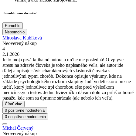
Pomohlo vám zhrnutie?
Pomohlo
Nepomohlo
Miroslava Kubíková
Neoverený nákup
4
2.1.2026
Je to moja prvá kniha od autora a určite nie posledná! O vplyve
stresu na zdravie človeka je toho napísaného veľa, ale autor ide
ďalej a opisuje súvis charakterových vlastností človeka s
jednotlivými typmi chorôb. Dokonca opisuje výskumy, kde na
základe psychologického rozboru skupiny ľudí vedeli skoro presne
určiť, ktorý jednotlivec trpí chorobou ešte pred výsledkom
medicínskych testov. Jednu hviezdičku dávam dolu za príliš odborné
pasáže, kde som sa úprimne strácala (ale nebolo ich veľa).
Čítať viac
0 pozitívne hodnotenia
0 negatívne hodnotenia
Michal Červený
Neoverený nákup