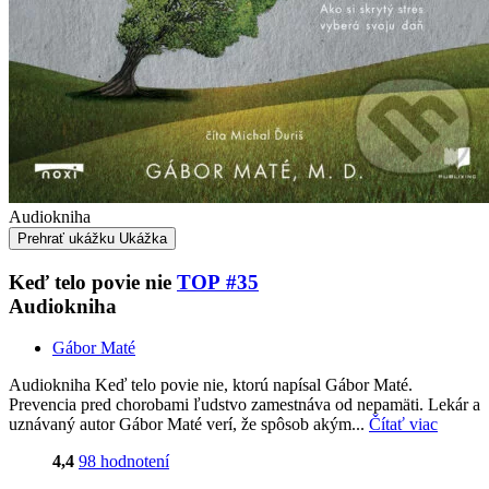
Audiokniha
Prehrať ukážku
Ukážka
Keď telo povie nie
TOP #35
Audiokniha
Gábor Maté
Audiokniha Keď telo povie nie, ktorú napísal Gábor Maté.
Prevencia pred chorobami ľudstvo zamestnáva od nepamäti. Lekár a
uznávaný autor Gábor Maté verí, že spôsob akým...
Čítať viac
4,4
98 hodnotení