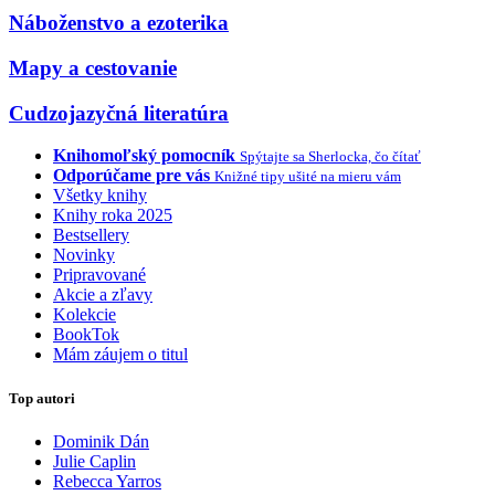
Náboženstvo a ezoterika
Mapy a cestovanie
Cudzojazyčná literatúra
Knihomoľský pomocník
Spýtajte sa Sherlocka, čo čítať
Odporúčame pre vás
Knižné tipy ušité na mieru vám
Všetky knihy
Knihy roka 2025
Bestsellery
Novinky
Pripravované
Akcie a zľavy
Kolekcie
BookTok
Mám záujem o titul
Top autori
Dominik Dán
Julie Caplin
Rebecca Yarros