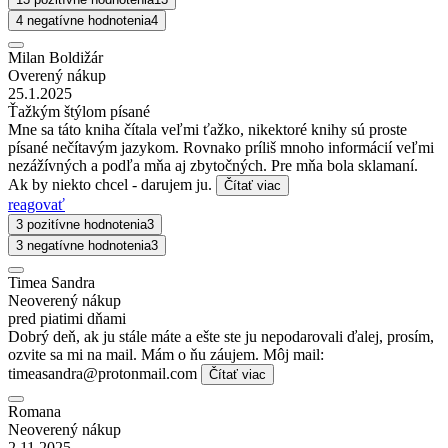
4 negatívne hodnotenia
4
Milan Boldižár
Overený nákup
25.1.2025
Ťažkým štýlom písané
Mne sa táto kniha čítala veľmi ťažko, nikektoré knihy sú proste
písané nečítavým jazykom. Rovnako príliš mnoho informácií veľmi
nezážívných a podľa mňa aj zbytočných. Pre mňa bola sklamaní.
Ak by niekto chcel - darujem ju.
Čítať viac
reagovať
3 pozitívne hodnotenia
3
3 negatívne hodnotenia
3
Timea Sandra
Neoverený nákup
pred piatimi dňami
Dobrý deň, ak ju stále máte a ešte ste ju nepodarovali ďalej, prosím,
ozvite sa mi na mail. Mám o ňu záujem. Môj mail:
timeasandra@protonmail.com
Čítať viac
Romana
Neoverený nákup
2.11.2025