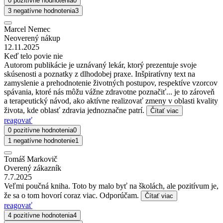
0 pozitívne hodnotenia
0
3 negatívne hodnotenia
3
Marcel Nemec
Neoverený nákup
12.11.2025
Keď telo povie nie
Autorom publikácie je uznávaný lekár, ktorý prezentuje svoje
skúsenosti a poznatky z dlhodobej praxe. Inšpiratívny text na
zamyslenie a prehodnotenie životných postupov, respektíve vzorcov
spávania, ktoré nás môžu vážne zdravotne poznačiť... je to zároveň
a terapeutický návod, ako aktívne realizovať zmeny v oblasti kvality
života, kde oblasť zdravia jednoznačne patrí.
Čítať viac
reagovať
0 pozitívne hodnotenia
0
1 negatívne hodnotenie
1
Tomáš Markovič
Overený zákazník
7.7.2025
Veľmi poučná kniha. Toto by malo byť na školách, ale pozitívum je,
že sa o tom hovorí coraz viac. Odporúčam.
Čítať viac
reagovať
4 pozitívne hodnotenia
4