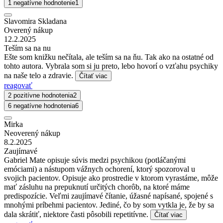
1 negatívne hodnotenie
1
Slavomira Skladana
Overený nákup
12.2.2025
Teším sa na nu
Ešte som knižku nečítala, ale teším sa na ňu. Tak ako na ostatné od
tohto autora. Vybrala som si ju preto, lebo hovorí o vzťahu psychiky
na naše telo a zdravie.
Čítať viac
reagovať
2 pozitívne hodnotenia
2
6 negatívne hodnotenia
6
Mirka
Neoverený nákup
8.2.2025
Zaujímavé
Gabriel Mate opisuje súvis medzi psychikou (potláčanými
emóciami) a nástupom vážnych ochorení, ktorý spozoroval u
svojich pacientov. Opisuje ako prostredie v ktorom vyrastáme, môže
mať zásluhu na prepuknutí určitých chorôb, na ktoré máme
predispozície. Veľmi zaujímavé čítanie, úžasné napísané, spojené s
mnohými príbehmi pacientov. Jediné, čo by som vytkla je, že by sa
dala skrátiť, niektore časti pôsobili repetitívne.
Čítať viac