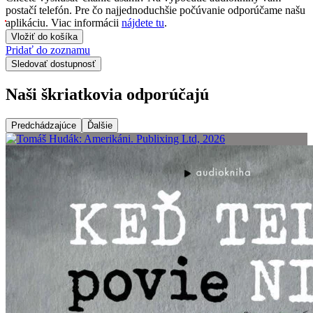
postačí telefón. Pre čo najjednoduchšie počúvanie odporúčame našu
aplikáciu. Viac informácii
nájdete tu
.
Vložiť do košíka
Pridať do zoznamu
Sledovať dostupnosť
Naši škriatkovia odporúčajú
Predchádzajúce
Ďalšie