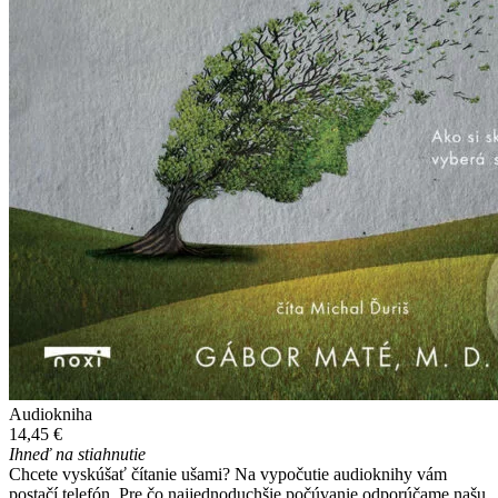
Audiokniha
14,45 €
Ihneď na stiahnutie
Chcete vyskúšať čítanie ušami? Na vypočutie audioknihy vám
postačí telefón. Pre čo najjednoduchšie počúvanie odporúčame našu