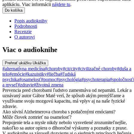
aplikáciu. Viac informácii
nájdete tu
.
Do košíka
Popis audioknihy
Podrobnosti
Recenzie
O autorovi
Viac o audioknihe
Prehrať ukážku
Ukážka
#alternatívna medicína
#choroby
#cit/city
#civilizačné choroby
#duša a
telo
#emócie
#kazuistiky
#liečba
#ľudská
psychika
#osamelosť
#pomoc
#psychológia
#psychoterapia
#spoločnosť
a myseľ
#zdravie
#životná zmena
Prevencia pred chorobami ľudstvo zamestnáva od nepamäti. Lekár a
uznávaný autor Gábor Maté verí, že spôsob akým premýšľame a
využívame svoju mozgovú kapacitu, má vplyv aj na naše fyzické
zdravie.
Ako súvisí Alzheimerova choroba s potlačenými emóciami?
Môže človek zomrieť na osamelosť?
Prepojenie tela a mysle nikdy nebolo vysvetlené zrozumiteľnejšie,
nakoľko sa autor opiera o dlhoročné výskumy a poznatky z praxe.
V audioknihe sa zároveň dozviezte aj o siedmich princípoch liečenia