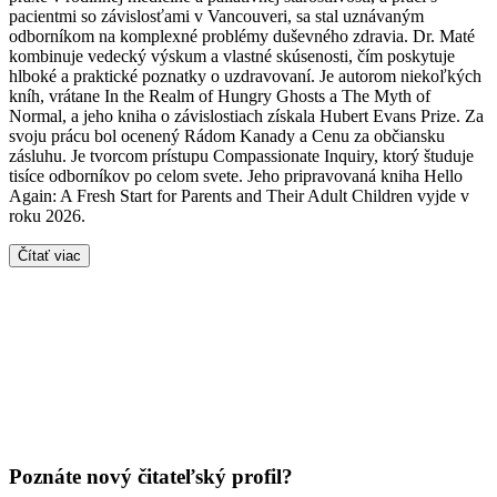
pacientmi so závislosťami v Vancouveri, sa stal uznávaným
odborníkom na komplexné problémy duševného zdravia. Dr. Maté
kombinuje vedecký výskum a vlastné skúsenosti, čím poskytuje
hlboké a praktické poznatky o uzdravovaní. Je autorom niekoľkých
kníh, vrátane In the Realm of Hungry Ghosts a The Myth of
Normal, a jeho kniha o závislostiach získala Hubert Evans Prize. Za
svoju prácu bol ocenený Rádom Kanady a Cenu za občiansku
zásluhu. Je tvorcom prístupu Compassionate Inquiry, ktorý študuje
tisíce odborníkov po celom svete. Jeho pripravovaná kniha Hello
Again: A Fresh Start for Parents and Their Adult Children vyjde v
roku 2026.
Čítať viac
Poznáte nový čitateľský profil?