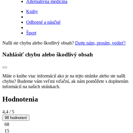
Alternatívna medicína
Knihy
Odborné a náučné
Šport
Našli ste chybu alebo škodlivý obsah?
Dajte nám, prosím, vedieť!
Nahlásiť chybu alebo škodlivý obsah
Máte o knihe viac informácií ako je na tejto stránke alebo ste našli
chybu? Budeme vám veľmi vďační, ak nám pomôžete s doplnením
informácií na našich stránkach.
Hodnotenia
4,4
/ 5
98 hodnotení
68
15