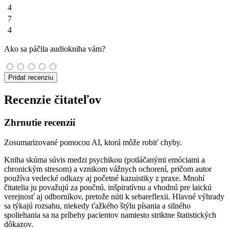
4
7
4
Ako sa páčila audiokniha vám?
Pridať recenziu
Recenzie čitateľov
Zhrnutie recenzií
Zosumarizované pomocou AI, ktorá môže robiť chyby.
Kniha skúma súvis medzi psychikou (potláčanými emóciami a
chronickým stresom) a vznikom vážnych ochorení, pričom autor
používa vedecké odkazy aj početné kazuistiky z praxe. Mnohí
čitatelia ju považujú za poučnú, inšpiratívnu a vhodnú pre laickú
verejnosť aj odborníkov, pretože núti k sebareflexii. Hlavné výhrady
sa týkajú rozsahu, niekedy ťažkého štýlu písania a silného
spoliehania sa na príbehy pacientov namiesto striktne štatistických
dôkazov.