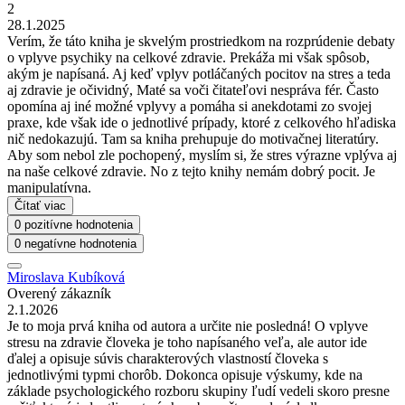
2
28.1.2025
Verím, že táto kniha je skvelým prostriedkom na rozprúdenie debaty
o vplyve psychiky na celkové zdravie. Prekáža mi však spôsob,
akým je napísaná. Aj keď vplyv potláčaných pocitov na stres a teda
aj zdravie je očividný, Maté sa voči čitateľovi nespráva fér. Často
opomína aj iné možné vplyvy a pomáha si anekdotami zo svojej
praxe, kde však ide o jednotlivé prípady, ktoré z celkového hľadiska
nič nedokazujú. Tam sa kniha prehupuje do motivačnej literatúry.
Aby som nebol zle pochopený, myslím si, že stres výrazne vplýva aj
na naše celkové zdravie. No z tejto knihy nemám dobrý pocit. Je
manipulatívna.
Čítať viac
0 pozitívne hodnotenia
0 negatívne hodnotenia
Miroslava Kubíková
Overený zákazník
2.1.2026
Je to moja prvá kniha od autora a určite nie posledná! O vplyve
stresu na zdravie človeka je toho napísaného veľa, ale autor ide
ďalej a opisuje súvis charakterových vlastností človeka s
jednotlivými typmi chorôb. Dokonca opisuje výskumy, kde na
základe psychologického rozboru skupiny ľudí vedeli skoro presne