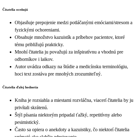
Čitatelia oceňujú
Objasňuje prepojenie medzi potláčanými emóciami/stresom a
fyzickými ochoreniami.
Obsahuje množstvo kazuistík a príbehov pacientov, ktoré
tému približujú prakticky.
Mnohí čitatelia ju považujú za inšpiratívnu a vhodnú pre
odborníkov i laikov.
Autor uvádza odkazy na štúdie a medicínsku terminológiu,
hoci text zostáva pre mnohých zrozumiteľný.
Čitatelia ďalej hodnotia
Kniha je rozsiahla a miestami rozvláčna, viacerí čitatelia by ju
privítali skrátenú.
Štýl písania niektorým pripadal ťažký, repetitívny alebo
pesimistický.
Často sa opiera o anekdoty a kazuistiky, čo niektorí čitatelia
vnímajú ako slabšie zdrojovanie.