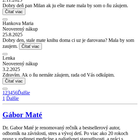
Dobry deň pan Milan ak ju ešte mate mala by som o ňu záujem.
Čítať viac
Hankova Maria
Neoverený nákup
25.8.2025
Dobry den, stale mate knihu doma ci uz je darovana? Mala by som
zaujem.
Čítať viac
Lenka
Neoverený nákup
3.2.2025
Zdravím. Ak o ňu nemáte záujem, rada od Vás odkúpim.
Čítať viac
1
2
3
4
5
6
Ďalšie
1
Ďalšie
Gábor Maté
Dr. Gabor Maté je renomovaný rečník a bestsellerový autor,
odborník na závislosti, stres a vývoj detí. Po viac ako 20 rokoch
praxe v rodinnej medicíne a paliatívnej starostlivosti, a práci s