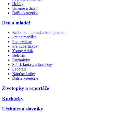
Hobby
Umenie a dizajn
Ďalšie kategórie
Deti a mládež
Knihorad – poradca kníh pre deti
Pre najmenších
Pre prvákov
Pre pubertiakov
Young Adult
Beletria
Rozprávky
Sci-fi, fantasy a komiksy
Leporelá
Náučné knihy
Ďalšie kategórie
Životopisy a reportáže
Kuchárky
Učebnice a slovníky