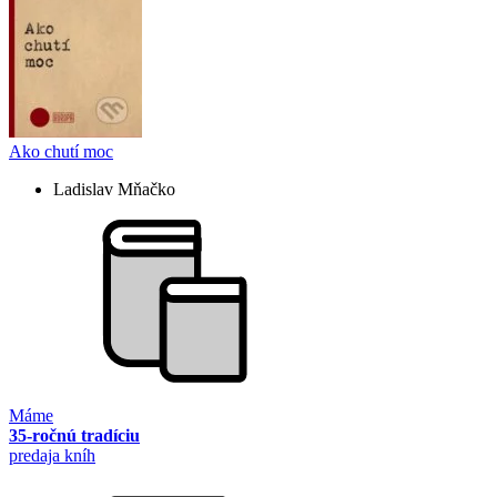
Ako chutí moc
Ladislav Mňačko
Máme
35-ročnú tradíciu
predaja kníh