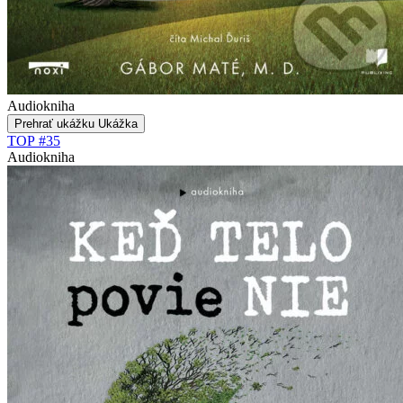
Audiokniha
Prehrať ukážku
Ukážka
TOP #35
Audiokniha