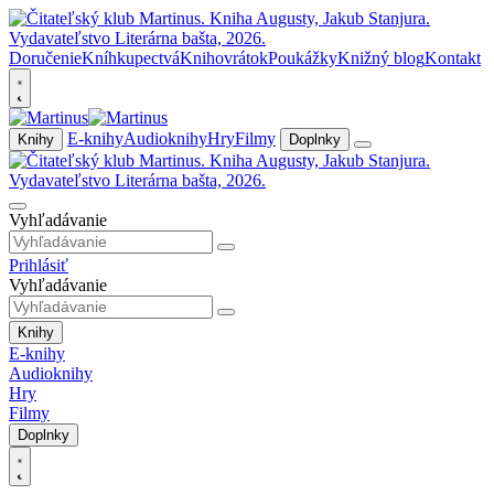
Doručenie
Kníhkupectvá
Knihovrátok
Poukážky
Knižný blog
Kontakt
E-knihy
Audioknihy
Hry
Filmy
Knihy
Doplnky
Vyhľadávanie
Prihlásiť
Vyhľadávanie
Knihy
E-knihy
Audioknihy
Hry
Filmy
Doplnky