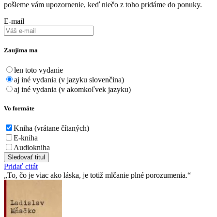
pošleme vám upozornenie, keď niečo z toho pridáme do ponuky.
E-mail
Zaujíma ma
len toto vydanie
aj iné vydania (v jazyku slovenčina)
aj iné vydania (v akomkoľvek jazyku)
Vo formáte
Kniha (vrátane čítaných)
E-kniha
Audiokniha
Sledovať titul
Pridať citát
To, čo je viac ako láska, je totiž mlčanie plné porozumenia.