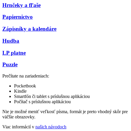
Hrnčeky a fľaše
Papiernictvo
Zápisníky a kalendáre
Hudba
LP platne
Puzzle
Prečítate na zariadeniach:
Pocketbook
Kindle
Smartfón či tablet s príslušnou aplikáciou
Počítač s príslušnou aplikáciou
Nie je možné meniť veľkosť písma, formát je preto vhodný skôr pre
väčšie obrazovky.
Viac informácií v
našich návodoch