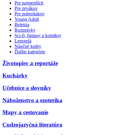
Pre najmenších
Pre prvákov
Pre pubertiakov
Young Adult
Beletria
Rozprávky
Sci-fi, fantasy a komiksy
Leporelá
Náučné knihy
Ďalšie kategórie
Životopisy a reportáže
Kuchárky
Učebnice a slovníky
Náboženstvo a ezoterika
Mapy a cestovanie
Cudzojazyčná literatúra