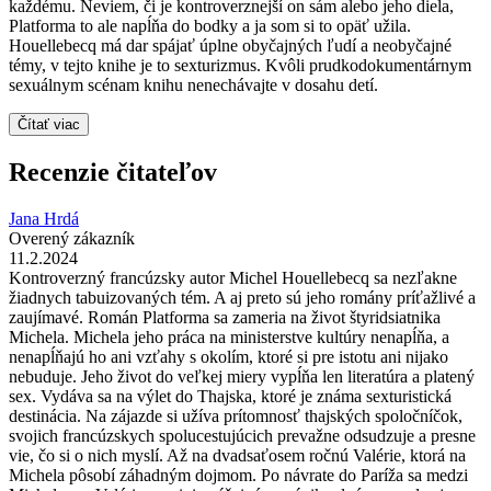
každému. Neviem, či je kontroverznejší on sám alebo jeho diela,
Platforma to ale napĺňa do bodky a ja som si to opäť užila.
Houellebecq má dar spájať úplne obyčajných ľudí a neobyčajné
témy, v tejto knihe je to sexturizmus. Kvôli prudkodokumentárnym
sexuálnym scénam knihu nenechávajte v dosahu detí.
Čítať viac
Recenzie čitateľov
Jana Hrdá
Overený zákazník
11.2.2024
Kontroverzný francúzsky autor Michel Houellebecq sa nezľakne
žiadnych tabuizovaných tém. A aj preto sú jeho romány príťažlivé a
zaujímavé. Román Platforma sa zameria na život štyridsiatnika
Michela. Michela jeho práca na ministerstve kultúry nenapĺňa, a
nenapĺňajú ho ani vzťahy s okolím, ktoré si pre istotu ani nijako
nebuduje. Jeho život do veľkej miery vypĺňa len literatúra a platený
sex. Vydáva sa na výlet do Thajska, ktoré je známa sexturistická
destinácia. Na zájazde si užíva prítomnosť thajských spoločníčok,
svojich francúzskych spolucestujúcich prevažne odsudzuje a presne
vie, čo si o nich myslí. Až na dvadsaťosem ročnú Valérie, ktorá na
Michela pôsobí záhadným dojmom. Po návrate do Paríža sa medzi