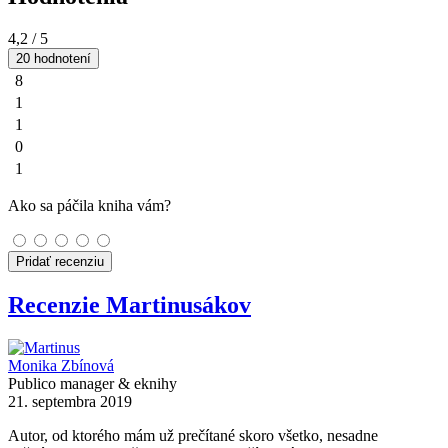
4,2
/ 5
20 hodnotení
8
1
1
0
1
Ako sa páčila kniha vám?
Pridať recenziu
Recenzie Martinusákov
Monika Zbínová
Publico manager & eknihy
21. septembra 2019
Autor, od ktorého mám už prečítané skoro všetko, nesadne