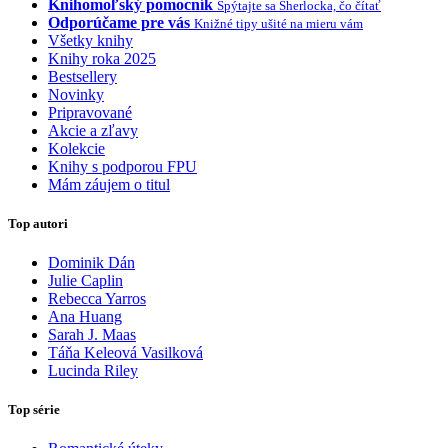
Knihomoľský pomocník
Spýtajte sa Sherlocka, čo čítať
Odporúčame pre vás
Knižné tipy ušité na mieru vám
Všetky knihy
Knihy roka 2025
Bestsellery
Novinky
Pripravované
Akcie a zľavy
Kolekcie
Knihy s podporou FPU
Mám záujem o titul
Top autori
Dominik Dán
Julie Caplin
Rebecca Yarros
Ana Huang
Sarah J. Maas
Táňa Keleová Vasilková
Lucinda Riley
Top série