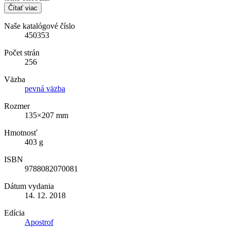
Čítať viac
Naše katalógové číslo
450353
Počet strán
256
Väzba
pevná väzba
Rozmer
135×207 mm
Hmotnosť
403 g
ISBN
9788082070081
Dátum vydania
14. 12. 2018
Edícia
Apostrof