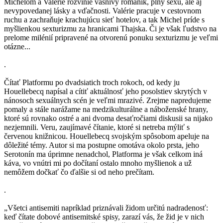
Michelom a Valérie rozvinie vášnivý románik, plný sexu, ale aj
nevypovedanej lásky a vďačnosti. Valérie pracuje v cestovnom
ruchu a zachraňuje krachujúcu sieť hotelov, a tak Michel príde s
myšlienkou sexturizmu za hranicami Thajska. Či je však ľudstvo na
prelome milénií pripravené na otvorenú ponuku sexturizmu je veľmi
otázne...
.
Čítať Platformu po dvadsiatich troch rokoch, od kedy ju
Houellebecq napísal a cítiť aktuálnosť jeho posolstiev skrytých v
nánosoch sexuálnych scén je veľmi mrazivé. Zrejme napredujeme
pomaly a stále narážame na medzikulturálne a náboženské hrany,
ktoré sú rovnako ostré a ani dvoma desaťročiami diskusii sa nijako
nezjemnili. Veru, zaujímavé čítanie, ktoré si netreba mýliť s
červenou knižnicou. Houellebecq svojským spôsobom apeluje na
dôležité témy. Autor si ma postupne omotáva okolo prsta, jeho
Serotonín ma úprimne nenadchol, Platforma je však celkom iná
káva, vo vnútri mi po dočítaní ostalo mnoho myšlienok a už
nemôžem dočkať čo ďalšie si od neho prečítam.
.
„Všetci antisemiti napríklad priznávali židom určitú nadradenosť:
keď čítate dobové antisemitské spisy, zarazí vás, že žid je v nich