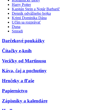
Romantické úteky
Harry Potter
Kapitán Stein a Notár Barbarič
Denník odvážneho bojka
Krimi Dominika Dána
Učím sa rozprávať
Duna
Smradi
Darčekové poukážky
Čítačky e-kníh
Vecičky od Martinusu
Káva, čaj a pochutiny
Hrnčeky a fľaše
Papiernictvo
Zápisníky a kalendáre