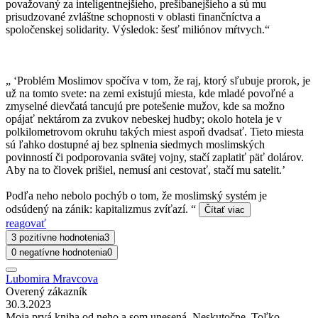
považovaný za inteligentnejšieho, prešibanejšieho a sú mu
prisudzované zvláštne schopnosti v oblasti finančníctva a
spoločenskej solidarity. Výsledok: šesť miliónov mŕtvych.“
„ ‘Problém Moslimov spočíva v tom, že raj, ktorý sľubuje prorok, je
už na tomto svete: na zemi existujú miesta, kde mladé povoľné a
zmyselné dievčatá tancujú pre potešenie mužov, kde sa možno
opájať nektárom za zvukov nebeskej hudby; okolo hotela je v
polkilometrovom okruhu takých miest aspoň dvadsať. Tieto miesta
sú ľahko dostupné aj bez splnenia siedmych moslimských
povinností či podporovania svätej vojny, stačí zaplatiť päť dolárov.
Aby na to človek prišiel, nemusí ani cestovať, stačí mu satelit.’
Podľa neho nebolo pochýb o tom, že moslimský systém je
odsúdený na zánik: kapitalizmus zvíťazí. “
Čítať viac
reagovať
3 pozitívne hodnotenia
3
0 negatívne hodnotenia
0
Lubomira Mravcova
Overený zákazník
30.3.2023
Moja prvá kniha od neho a som unesená. Neskutočne. Toľko