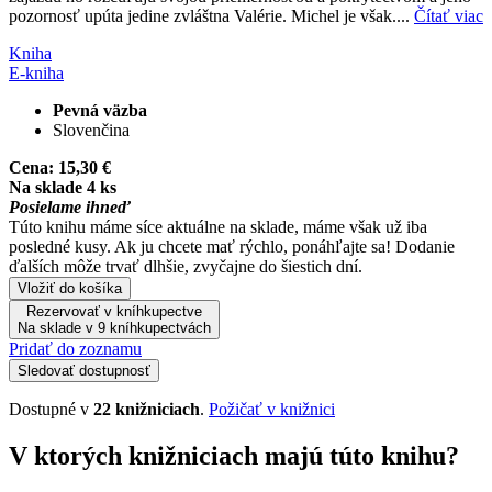
pozornosť upúta jedine zvláštna Valérie. Michel je však....
Čítať viac
Kniha
E-kniha
Pevná väzba
Slovenčina
Cena:
15,30 €
Na sklade 4 ks
Posielame ihneď
Túto knihu máme síce aktuálne na sklade, máme však už iba
posledné kusy. Ak ju chcete mať rýchlo, ponáhľajte sa! Dodanie
ďalších môže trvať dlhšie, zvyčajne do šiestich dní.
Vložiť do košíka
Rezervovať v kníhkupectve
Na sklade v 9 kníhkupectvách
Pridať do zoznamu
Sledovať dostupnosť
Dostupné v
22 knižniciach
.
Požičať v knižnici
V ktorých knižniciach majú túto knihu?