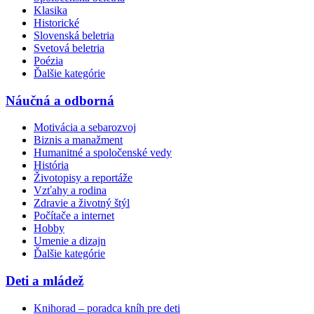
Klasika
Historické
Slovenská beletria
Svetová beletria
Poézia
Ďalšie kategórie
Náučná a odborná
Motivácia a sebarozvoj
Biznis a manažment
Humanitné a spoločenské vedy
História
Životopisy a reportáže
Vzťahy a rodina
Zdravie a životný štýl
Počítače a internet
Hobby
Umenie a dizajn
Ďalšie kategórie
Deti a mládež
Knihorad – poradca kníh pre deti