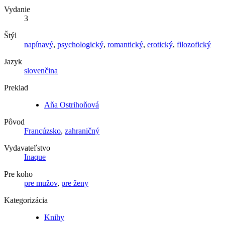
Vydanie
3
Štýl
napínavý
,
psychologický
,
romantický
,
erotický
,
filozofický
Jazyk
slovenčina
Preklad
Aňa Ostrihoňová
Pôvod
Francúzsko
,
zahraničný
Vydavateľstvo
Inaque
Pre koho
pre mužov
,
pre ženy
Kategorizácia
Knihy