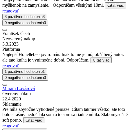
myšlienok na zamyslenie... Odporúčam všetkými 10mi.
Čítať viac
reagovať
3 pozitívne hodnotenia
3
0 negatívne hodnotenia
0
František Čech
Neoverený nákup
3.3.2023
Platforma
Najlepší Houellebecqov román. Inak to nie je môj obľúbený autor,
ale táto kniha je vynimočne dobrá. Odporúčam.
Čítať viac
reagovať
1 pozitívne hodnotenie
1
0 negatívne hodnotenia
0
Miriam Lovásová
Overený nákup
22.4.2020
Sklamanie
Pre mňa zbytočne vyhodené peniaze. Čítam takmer všetko, ale toto
bolo strašné. nedočítala som a to som sa riadne nútila. Slabomyseľné
soft porno.
Čítať viac
reagovať