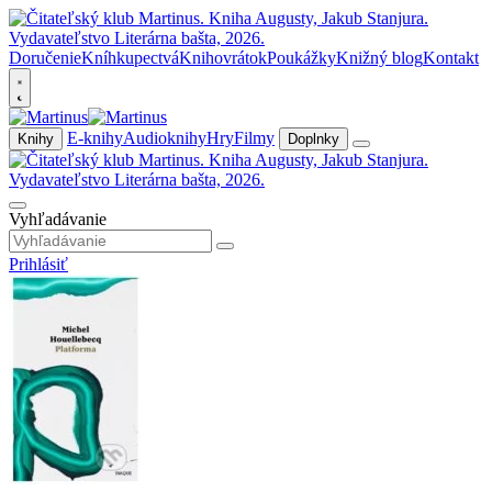
Doručenie
Kníhkupectvá
Knihovrátok
Poukážky
Knižný blog
Kontakt
E-knihy
Audioknihy
Hry
Filmy
Knihy
Doplnky
Vyhľadávanie
Prihlásiť