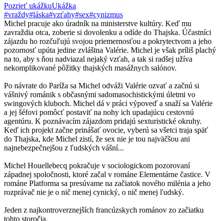
Pozrieť ukážku
Ukážka
#vraždy
#láska
#vzťahy
#sex
#cynizmus
Michel pracuje ako úradník na ministerstve kultúry. Keď mu
zavraždia otca, zoberie si dovolenku a odíde do Thajska. Účastníci
zájazdu ho rozčuľujú svojou priemernosťou a pokrytectvom a jeho
pozornosť upúta jedine zvláštna Valérie. Michel je však príliš plachý
na to, aby s ňou nadviazal nejaký vzťah, a tak si radšej užíva
nekomplikované pôžitky thajských masážnych salónov.
Po návrate do Paríža sa Michel odváži Valérie ozvať a začnú si
vášnivý románik s občasnými sadomasochistickými úletmi vo
swingových kluboch. Michel dá v práci výpoveď a snaží sa Valérie
a jej šéfovi pomôcť postaviť na nohy ich upadajúcu cestovnú
agentúru. K poznávacím zájazdom pridajú sexturistické okruhy.
Keď ich projekt začne prinášať ovocie, vyberú sa všetci traja späť
do Thajska, kde Michel zistí, že sex nie je tou najväčšou ani
najnebezpečnejšou z ľudských vášní...
Michel Houellebecq pokračuje v sociologickom pozorovaní
západnej spoločnosti, ktoré začal v románe Elementárne častice. V
románe Platforma sa presúvame na začiatok nového milénia a jeho
rozprávač nie je o nič menej cynický, o nič menej ľudský.
Jeden z najkontroverznejších francúzskych románov zo začiatku
tohto storočia.