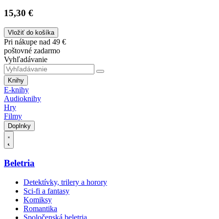
15,30 €
Vložiť do košíka
Pri nákupe nad 49 €
poštovné zadarmo
Vyhľadávanie
Knihy
E-knihy
Audioknihy
Hry
Filmy
Doplnky
Beletria
Detektívky, trilery a horory
Sci-fi a fantasy
Komiksy
Romantika
Spoločenská beletria