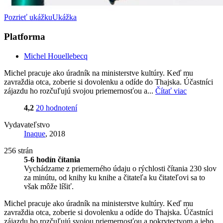
Pozrieť ukážku
Ukážka
Platforma
Michel Houellebecq
Michel pracuje ako úradník na ministerstve kultúry. Keď mu
zavraždia otca, zoberie si dovolenku a odíde do Thajska. Účastníci
zájazdu ho rozčuľujú svojou priemernosťou a...
Čítať viac
4,2
20 hodnotení
Vydavateľstvo
Inaque
, 2018
256 strán
5-6 hodín čítania
Vychádzame z priemerného údaju o rýchlosti čítania 230 slov
za minútu, od knihy ku knihe a čitateľa ku čitateľovi sa to
však môže líšiť.
Michel pracuje ako úradník na ministerstve kultúry. Keď mu
zavraždia otca, zoberie si dovolenku a odíde do Thajska. Účastníci
zájazdu ho rozčuľujú svojou priemernosťou a pokrytectvom a jeho