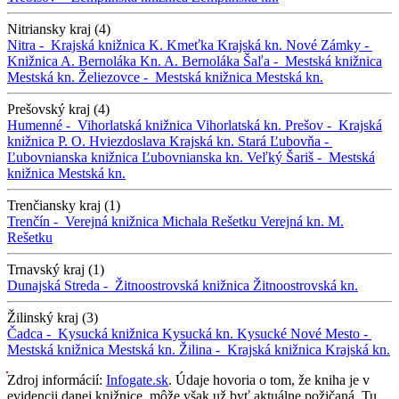
Nitriansky kraj (4)
Nitra -
Krajská knižnica K. Kmeťka
Krajská kn.
Nové Zámky -
Knižnica A. Bernoláka
Kn. A. Bernoláka
Šaľa -
Mestská knižnica
Mestská kn.
Želiezovce -
Mestská knižnica
Mestská kn.
Prešovský kraj (4)
Humenné -
Vihorlatská knižnica
Vihorlatská kn.
Prešov -
Krajská
knižnica P. O. Hviezdoslava
Krajská kn.
Stará Ľubovňa -
Ľubovnianska knižnica
Ľubovnianska kn.
Veľký Šariš -
Mestská
knižnica
Mestská kn.
Trenčiansky kraj (1)
Trenčín -
Verejná knižnica Michala Rešetku
Verejná kn. M.
Rešetku
Trnavský kraj (1)
Dunajská Streda -
Žitnoostrovská knižnica
Žitnoostrovská kn.
Žilinský kraj (3)
Čadca -
Kysucká knižnica
Kysucká kn.
Kysucké Nové Mesto -
Mestská knižnica
Mestská kn.
Žilina -
Krajská knižnica
Krajská kn.
Zdroj informácií:
Infogate.sk
. Údaje hovoria o tom, že kniha je v
evidencii danej knižnice, môže však už byť aktuálne požičaná. Tu