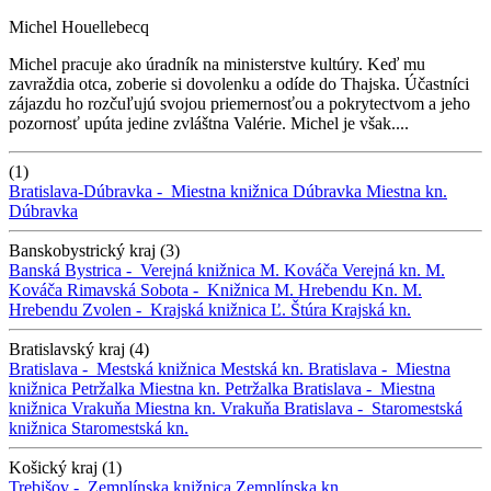
Michel Houellebecq
Michel pracuje ako úradník na ministerstve kultúry. Keď mu
zavraždia otca, zoberie si dovolenku a odíde do Thajska. Účastníci
zájazdu ho rozčuľujú svojou priemernosťou a pokrytectvom a jeho
pozornosť upúta jedine zvláštna Valérie. Michel je však....
(1)
Bratislava-Dúbravka -
Miestna knižnica Dúbravka
Miestna kn.
Dúbravka
Banskobystrický kraj (3)
Banská Bystrica -
Verejná knižnica M. Kováča
Verejná kn. M.
Kováča
Rimavská Sobota -
Knižnica M. Hrebendu
Kn. M.
Hrebendu
Zvolen -
Krajská knižnica Ľ. Štúra
Krajská kn.
Bratislavský kraj (4)
Bratislava -
Mestská knižnica
Mestská kn.
Bratislava -
Miestna
knižnica Petržalka
Miestna kn. Petržalka
Bratislava -
Miestna
knižnica Vrakuňa
Miestna kn. Vrakuňa
Bratislava -
Staromestská
knižnica
Staromestská kn.
Košický kraj (1)
Trebišov -
Zemplínska knižnica
Zemplínska kn.