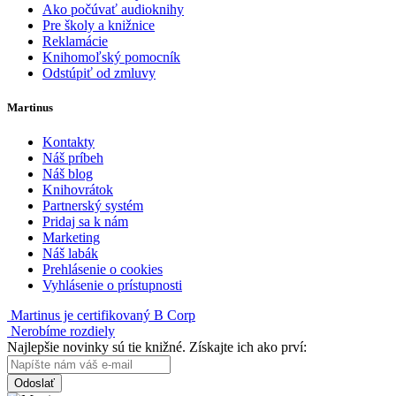
Ako počúvať audioknihy
Pre školy a knižnice
Reklamácie
Knihomoľský pomocník
Odstúpiť od zmluvy
Martinus
Kontakty
Náš príbeh
Náš blog
Knihovrátok
Partnerský systém
Pridaj sa k nám
Marketing
Náš labák
Prehlásenie o cookies
Vyhlásenie o prístupnosti
Martinus je certifikovaný B Corp
Nerobíme rozdiely
Najlepšie novinky sú tie knižné. Získajte ich ako prví:
Odoslať