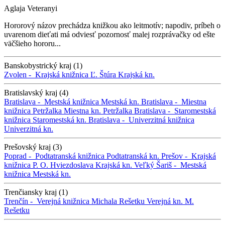
Aglaja Veteranyi
Hororový názov prechádza knižkou ako leitmotív; napodiv, príbeh o
uvarenom dieťati má odviesť pozornosť malej rozprávačky od ešte
väčšieho hororu...
Banskobystrický kraj (1)
Zvolen -
Krajská knižnica Ľ. Štúra
Krajská kn.
Bratislavský kraj (4)
Bratislava -
Mestská knižnica
Mestská kn.
Bratislava -
Miestna
knižnica Petržalka
Miestna kn. Petržalka
Bratislava -
Staromestská
knižnica
Staromestská kn.
Bratislava -
Univerzitná knižnica
Univerzitná kn.
Prešovský kraj (3)
Poprad -
Podtatranská knižnica
Podtatranská kn.
Prešov -
Krajská
knižnica P. O. Hviezdoslava
Krajská kn.
Veľký Šariš -
Mestská
knižnica
Mestská kn.
Trenčiansky kraj (1)
Trenčín -
Verejná knižnica Michala Rešetku
Verejná kn. M.
Rešetku