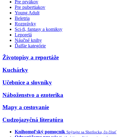
Pre prvákov
Pre pubertiakov
Young Adult
Beletria
Rozprávky
Sci-fi, fantasy a komiksy
Leporelá
Náučné knihy
Ďalšie kategórie
Životopisy a reportáže
Kuchárky
Učebnice a slovníky
Náboženstvo a ezoterika
Mapy a cestovanie
Cudzojazyčná literatúra
Knihomoľský pomocník
Spýtajte sa Sherlocka, čo čítať