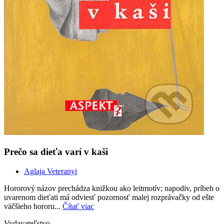
Prečo sa dieťa varí v kaši
Aglaja Veteranyi
Hororový názov prechádza knižkou ako leitmotív; napodiv, príbeh o
uvarenom dieťati má odviesť pozornosť malej rozprávačky od ešte
väčšieho hororu...
Čítať viac
Vydavateľstvo