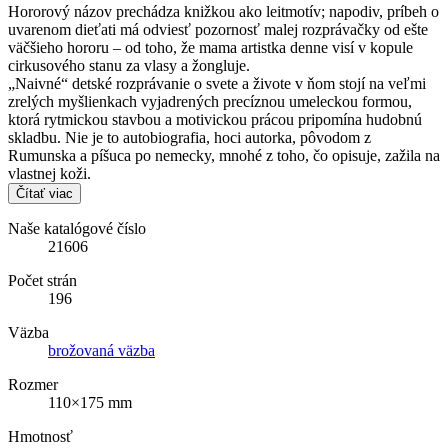
Hororový názov prechádza knižkou ako leitmotív; napodiv, príbeh o
uvarenom dieťati má odviesť pozornosť malej rozprávačky od ešte
väčšieho hororu – od toho, že mama artistka denne visí v kopule
cirkusového stanu za vlasy a žongluje.
„Naivné“ detské rozprávanie o svete a živote v ňom stojí na veľmi
zrelých myšlienkach vyjadrených precíznou umeleckou formou,
ktorá rytmickou stavbou a motivickou prácou pripomína hudobnú
skladbu. Nie je to autobiografia, hoci autorka, pôvodom z
Rumunska a píšuca po nemecky, mnohé z toho, čo opisuje, zažila na
vlastnej koži.
Čítať viac
Naše katalógové číslo
21606
Počet strán
196
Väzba
brožovaná väzba
Rozmer
110×175 mm
Hmotnosť