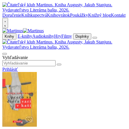
Doručenie
Kníhkupectvá
Knihovrátok
Poukážky
Knižný blog
Kontakt
E-knihy
Audioknihy
Hry
Filmy
Knihy
Doplnky
Vyhľadávanie
Prihlásiť