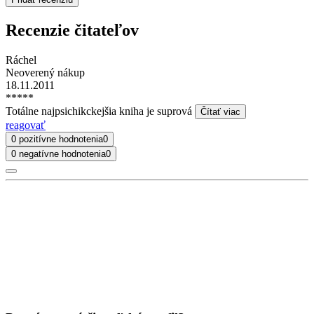
Recenzie čitateľov
Ráchel
Neoverený nákup
18.11.2011
*****
Totálne najpsichikckejšia kniha je suprová
Čítať viac
reagovať
0 pozitívne hodnotenia
0
0 negatívne hodnotenia
0