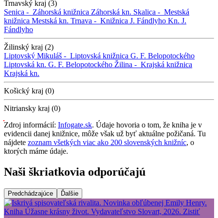
Trnavský kraj (3)
Senica -
Záhorská knižnica
Záhorská kn.
Skalica -
Mestská
knižnica
Mestská kn.
Trnava -
Knižnica J. Fándlyho
Kn. J.
Fándlyho
Žilinský kraj (2)
Liptovský Mikuláš -
Liptovská knižnica G. F. Belopotockého
Liptovská kn. G. F. Belopotockého
Žilina -
Krajská knižnica
Krajská kn.
Košický kraj (0)
Nitriansky kraj (0)
Zdroj informácií:
Infogate.sk
. Údaje hovoria o tom, že kniha je v
evidencii danej knižnice, môže však už byť aktuálne požičaná. Tu
nájdete
zoznam všetkých viac ako 200 slovenských knižníc
, o
ktorých máme údaje.
Naši škriatkovia odporúčajú
Predchádzajúce
Ďalšie