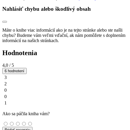
Nahlásiť chybu alebo škodlivý obsah
Máte o knihe viac informácií ako je na tejto stránke alebo ste našli
chybu? Budeme vám veľmi vďační, ak nám pomôžete s doplnením
informácií na našich stránkach.
Hodnotenia
4,0
/ 5
6 hodnotení
3
2
0
0
1
Ako sa páčila kniha vám?
Pridať recenziu