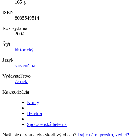
165 g
ISBN
8085549514
Rok vydania
2004
Štýl
historický
Jazyk
slovenčina
Vydavateľstvo
Aspekt
Kategorizácia
Knihy
Beletria
Spoločenská beletria
Našli ste chybu alebo škodlivý obsah?
Dajte nám, prosím, vedieť!