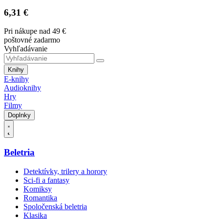
6,31 €
Pri nákupe nad 49 €
poštovné zadarmo
Vyhľadávanie
Knihy
E-knihy
Audioknihy
Hry
Filmy
Doplnky
Beletria
Detektívky, trilery a horory
Sci-fi a fantasy
Komiksy
Romantika
Spoločenská beletria
Klasika