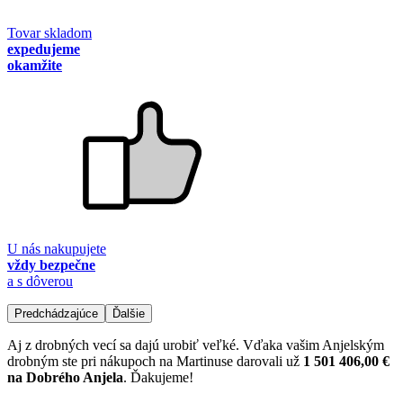
Tovar skladom
expedujeme
okamžite
U nás nakupujete
vždy bezpečne
a s dôverou
Predchádzajúce
Ďalšie
Aj z drobných vecí sa dajú urobiť veľké. Vďaka vašim Anjelským
drobným ste pri nákupoch na Martinuse darovali už
1 501 406,00 €
na Dobrého Anjela
. Ďakujeme!