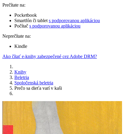
Prečítate na:
Pocketbook
Smartfón či tablet
s podporovanou aplikáciou
Počítač
s podporovanou aplikáciou
Neprečítate na:
Kindle
Ako čítať e-knihy zabezpečené cez Adobe DRM?
Knihy
Beletria
Spoločenská beletria
Prečo sa dieťa varí v kaši