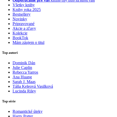
Odporúčame pre vás
Knižné tipy ušité na mieru vám
Všetky knihy
Knihy roka 2025
Bestsellery
Novinky
Pripravované
Akcie a zľavy
Kolekcie
BookTok
Mám záujem o titul
Top autori
Dominik Dán
Julie Caplin
Rebecca Yarros
Ana Huang
Sarah J. Maas
Táňa Keleová Vasilková
Lucinda Riley
Top série
Romantické úteky
Harry Potter