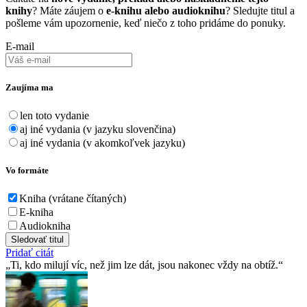
knihy
? Máte záujem o
e-knihu alebo audioknihu
? Sledujte titul a
pošleme vám upozornenie, keď niečo z toho pridáme do ponuky.
E-mail
Zaujíma ma
len toto vydanie
aj iné vydania (v jazyku slovenčina)
aj iné vydania (v akomkoľvek jazyku)
Vo formáte
Kniha (vrátane čítaných)
E-kniha
Audiokniha
Sledovať titul
Pridať citát
Ti, kdo milují víc, než jim lze dát, jsou nakonec vždy na obtíž.