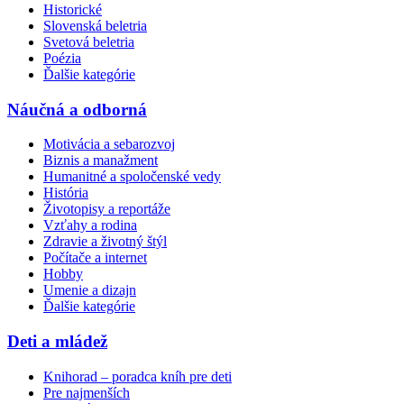
Historické
Slovenská beletria
Svetová beletria
Poézia
Ďalšie kategórie
Náučná a odborná
Motivácia a sebarozvoj
Biznis a manažment
Humanitné a spoločenské vedy
História
Životopisy a reportáže
Vzťahy a rodina
Zdravie a životný štýl
Počítače a internet
Hobby
Umenie a dizajn
Ďalšie kategórie
Deti a mládež
Knihorad – poradca kníh pre deti
Pre najmenších