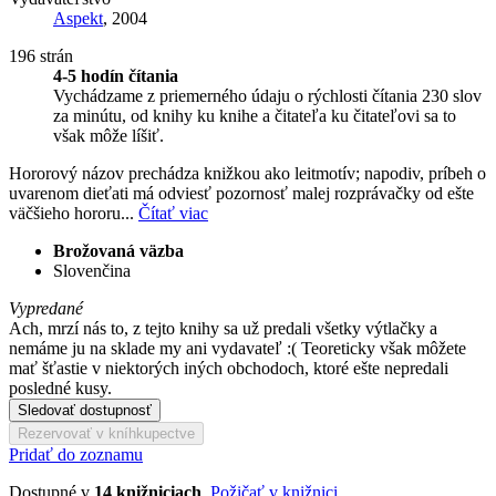
Aspekt
, 2004
196 strán
4-5 hodín čítania
Vychádzame z priemerného údaju o rýchlosti čítania 230 slov
za minútu, od knihy ku knihe a čitateľa ku čitateľovi sa to
však môže líšiť.
Hororový názov prechádza knižkou ako leitmotív; napodiv, príbeh o
uvarenom dieťati má odviesť pozornosť malej rozprávačky od ešte
väčšieho hororu...
Čítať viac
Brožovaná väzba
Slovenčina
Vypredané
Ach, mrzí nás to, z tejto knihy sa už predali všetky výtlačky a
nemáme ju na sklade my ani vydavateľ :( Teoreticky však môžete
mať šťastie v niektorých iných obchodoch, ktoré ešte nepredali
posledné kusy.
Sledovať dostupnosť
Rezervovať v kníhkupectve
Pridať do zoznamu
Dostupné v
14 knižniciach
.
Požičať v knižnici