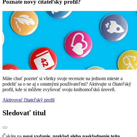
Poznáte nový čitateľský profil?
Máte chuť pozrieť si všetky svoje recenzie na jednom mieste a
podeliť sa o ne aj s ostatnými používateľmi? Aktivujte si čítateľský
profil, kde si môžete zvyšovať svoju knihomoľskú úroveň.
Aktivovať čitateľský profil
Sledovať titul
Čakáte na
nové vydanie, preklad alebo naskladnenie tejto