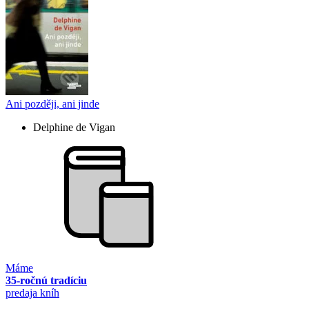
Ani později, ani jinde
Delphine de Vigan
Máme
35-ročnú tradíciu
predaja kníh