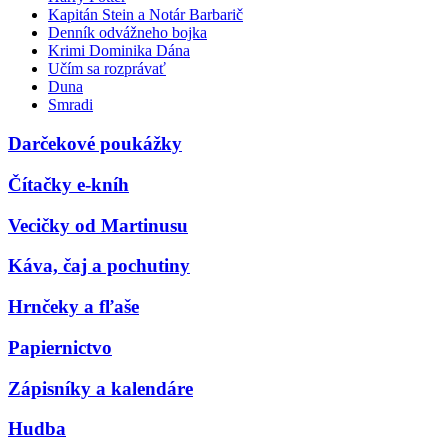
Kapitán Stein a Notár Barbarič
Denník odvážneho bojka
Krimi Dominika Dána
Učím sa rozprávať
Duna
Smradi
Darčekové poukážky
Čítačky e-kníh
Vecičky od Martinusu
Káva, čaj a pochutiny
Hrnčeky a fľaše
Papiernictvo
Zápisníky a kalendáre
Hudba