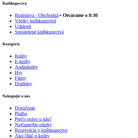
Kníhkupectvá
Bratislava - Obchodná
• Otvárame o 8:30
Všetky kníhkupectvá
Udalosti
Spriatelené kníhkupectvá
Kategórie
Knihy
E-knihy
Audioknihy
Hry
Filmy
Doplnky
Nakupujte u nás
Doručenie
Platba
Prečo práve u nás?
Najčastejšie otázky
Rezervácia v kníhkupectve
Ako čítať e-knihy