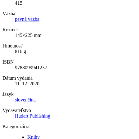
415
Väzba
pevná väzba
Rozmer
145×225 mm
Hmotnosť
816 g
ISBN
9788099941237
Dátum vydania
11. 12. 2020
Jazyk
slovenčina
Vydavateľstvo
Hadart Publishing
Kategorizácia
Knihy