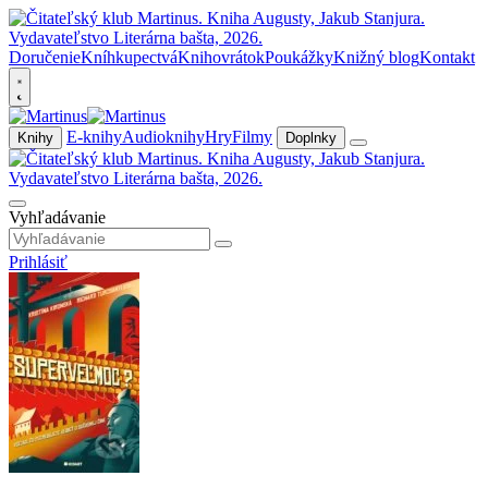
Doručenie
Kníhkupectvá
Knihovrátok
Poukážky
Knižný blog
Kontakt
E-knihy
Audioknihy
Hry
Filmy
Knihy
Doplnky
Vyhľadávanie
Prihlásiť