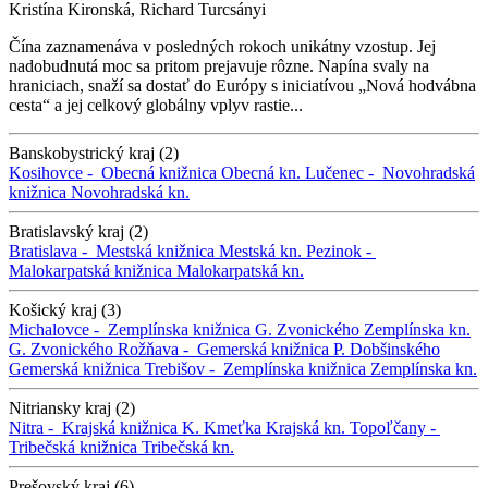
Kristína Kironská, Richard Turcsányi
Čína zaznamenáva v posledných rokoch unikátny vzostup. Jej
nadobudnutá moc sa pritom prejavuje rôzne. Napína svaly na
hraniciach, snaží sa dostať do Európy s iniciatívou „Nová hodvábna
cesta“ a jej celkový globálny vplyv rastie...
Banskobystrický kraj (2)
Kosihovce -
Obecná knižnica
Obecná kn.
Lučenec -
Novohradská
knižnica
Novohradská kn.
Bratislavský kraj (2)
Bratislava -
Mestská knižnica
Mestská kn.
Pezinok -
Malokarpatská knižnica
Malokarpatská kn.
Košický kraj (3)
Michalovce -
Zemplínska knižnica G. Zvonického
Zemplínska kn.
G. Zvonického
Rožňava -
Gemerská knižnica P. Dobšinského
Gemerská knižnica
Trebišov -
Zemplínska knižnica
Zemplínska kn.
Nitriansky kraj (2)
Nitra -
Krajská knižnica K. Kmeťka
Krajská kn.
Topoľčany -
Tribečská knižnica
Tribečská kn.
Prešovský kraj (6)