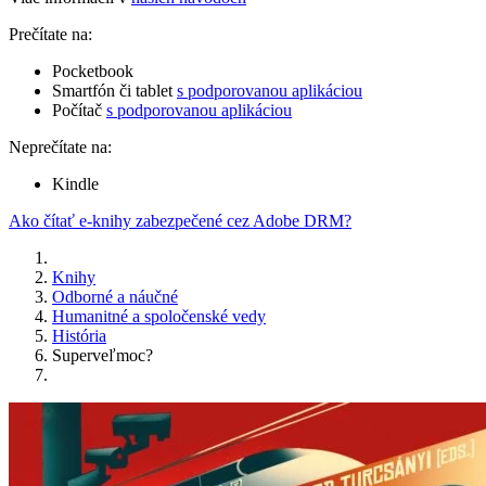
Prečítate na:
Pocketbook
Smartfón či tablet
s podporovanou aplikáciou
Počítač
s podporovanou aplikáciou
Neprečítate na:
Kindle
Ako čítať e-knihy zabezpečené cez Adobe DRM?
Knihy
Odborné a náučné
Humanitné a spoločenské vedy
História
Superveľmoc?