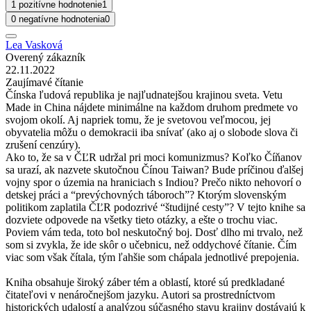
1 pozitívne hodnotenie
1
0 negatívne hodnotenia
0
Lea Vasková
Overený zákazník
22.11.2022
Zaujímavé čítanie
Čínska ľudová republika je najľudnatejšou krajinou sveta. Vetu
Made in China nájdete minimálne na každom druhom predmete vo
svojom okolí. Aj napriek tomu, že je svetovou veľmocou, jej
obyvatelia môžu o demokracii iba snívať (ako aj o slobode slova či
zrušení cenzúry).
Ako to, že sa v ČĽR udržal pri moci komunizmus? Koľko Číňanov
sa urazí, ak nazvete skutočnou Čínou Taiwan? Bude príčinou ďalšej
vojny spor o územia na hraniciach s Indiou? Prečo nikto nehovorí o
detskej práci a “prevýchovných táboroch”? Ktorým slovenským
politikom zaplatila ČĽR podozrivé “študijné cesty”? V tejto knihe sa
dozviete odpovede na všetky tieto otázky, a ešte o trochu viac.
Poviem vám teda, toto bol neskutočný boj. Dosť dlho mi trvalo, než
som si zvykla, že ide skôr o učebnicu, než oddychové čítanie. Čím
viac som však čítala, tým ľahšie som chápala jednotlivé prepojenia.
Kniha obsahuje široký záber tém a oblastí, ktoré sú predkladané
čitateľovi v nenáročnejšom jazyku. Autori sa prostredníctvom
historických udalostí a analýzou súčasného stavu krajiny dostávajú k