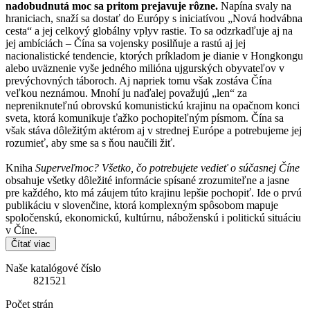
nadobudnutá moc sa pritom prejavuje rôzne.
Napína svaly na
hraniciach, snaží sa dostať do Európy s iniciatívou „Nová hodvábna
cesta“ a jej celkový globálny vplyv rastie. To sa odzrkadľuje aj na
jej ambíciách – Čína sa vojensky posilňuje a rastú aj jej
nacionalistické tendencie, ktorých príkladom je dianie v Hongkongu
alebo uväznenie vyše jedného milióna ujgurských obyvateľov v
prevýchovných táboroch. Aj napriek tomu však zostáva Čína
veľkou neznámou. Mnohí ju naďalej považujú „len“ za
nepreniknuteľnú obrovskú komunistickú krajinu na opačnom konci
sveta, ktorá komunikuje ťažko pochopiteľným písmom. Čína sa
však stáva dôležitým aktérom aj v strednej Európe a potrebujeme jej
rozumieť, aby sme sa s ňou naučili žiť.
Kniha
Superveľmoc? Všetko, čo potrebujete vedieť o súčasnej Číne
obsahuje všetky dôležité informácie spísané zrozumiteľne a jasne
pre každého, kto má záujem túto krajinu lepšie pochopiť. Ide o prvú
publikáciu v slovenčine, ktorá komplexným spôsobom mapuje
spoločenskú, ekonomickú, kultúrnu, náboženskú i politickú situáciu
v Číne.
Čítať viac
Naše katalógové číslo
821521
Počet strán