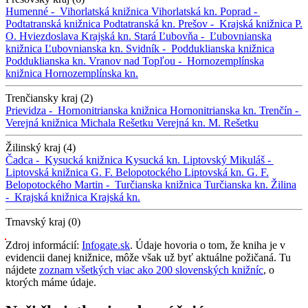
Humenné -
Vihorlatská knižnica
Vihorlatská kn.
Poprad -
Podtatranská knižnica
Podtatranská kn.
Prešov -
Krajská knižnica P.
O. Hviezdoslava
Krajská kn.
Stará Ľubovňa -
Ľubovnianska
knižnica
Ľubovnianska kn.
Svidník -
Podduklianska knižnica
Podduklianska kn.
Vranov nad Topľou -
Hornozemplínska
knižnica
Hornozemplínska kn.
Trenčiansky kraj (2)
Prievidza -
Hornonitrianska knižnica
Hornonitrianska kn.
Trenčín -
Verejná knižnica Michala Rešetku
Verejná kn. M. Rešetku
Žilinský kraj (4)
Čadca -
Kysucká knižnica
Kysucká kn.
Liptovský Mikuláš -
Liptovská knižnica G. F. Belopotockého
Liptovská kn. G. F.
Belopotockého
Martin -
Turčianska knižnica
Turčianska kn.
Žilina
-
Krajská knižnica
Krajská kn.
Trnavský kraj (0)
Zdroj informácií:
Infogate.sk
. Údaje hovoria o tom, že kniha je v
evidencii danej knižnice, môže však už byť aktuálne požičaná. Tu
nájdete
zoznam všetkých viac ako 200 slovenských knižníc
, o
ktorých máme údaje.