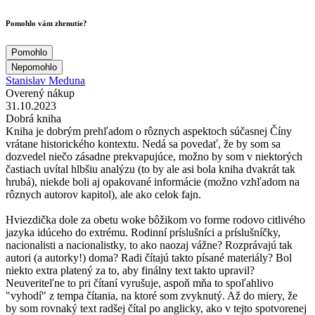
Pomohlo vám zhrnutie?
Pomohlo
Nepomohlo
Stanislav Meduna
Overený nákup
31.10.2023
Dobrá kniha
Kniha je dobrým prehľadom o rôznych aspektoch súčasnej Číny
vrátane historického kontextu. Nedá sa povedať, že by som sa
dozvedel niečo zásadne prekvapujúce, možno by som v niektorých
častiach uvítal hlbšiu analýzu (to by ale asi bola kniha dvakrát tak
hrubá), niekde boli aj opakované informácie (možno vzhľadom na
rôznych autorov kapitol), ale ako celok fajn.
Hviezdička dole za obetu woke bôžikom vo forme rodovo citlivého
jazyka idúceho do extrému. Rodinní príslušníci a príslušníčky,
nacionalisti a nacionalistky, to ako naozaj vážne? Rozprávajú tak
autori (a autorky!) doma? Radi čítajú takto písané materiály? Bol
niekto extra platený za to, aby finálny text takto upravil?
Neuveriteľne to pri čítaní vyrušuje, aspoň mňa to spoľahlivo
"vyhodí" z tempa čítania, na ktoré som zvyknutý. Až do miery, že
by som rovnaký text radšej čítal po anglicky, ako v tejto spotvorenej