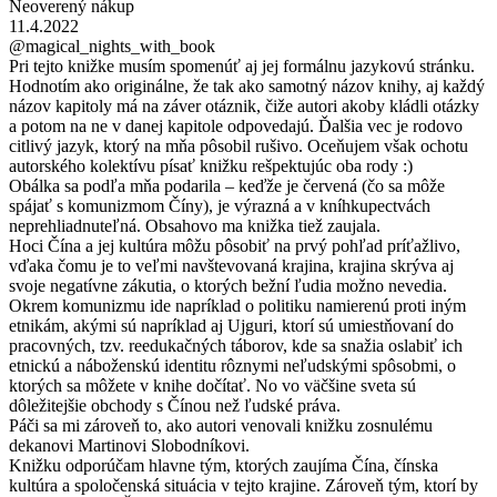
Neoverený nákup
11.4.2022
@magical_nights_with_book
Pri tejto knižke musím spomenúť aj jej formálnu jazykovú stránku.
Hodnotím ako originálne, že tak ako samotný názov knihy, aj každý
názov kapitoly má na záver otáznik, čiže autori akoby kládli otázky
a potom na ne v danej kapitole odpovedajú. Ďalšia vec je rodovo
citlivý jazyk, ktorý na mňa pôsobil rušivo. Oceňujem však ochotu
autorského kolektívu písať knižku rešpektujúc oba rody :)
Obálka sa podľa mňa podarila – keďže je červená (čo sa môže
spájať s komunizmom Číny), je výrazná a v kníhkupectvách
neprehliadnuteľná. Obsahovo ma knižka tiež zaujala.
Hoci Čína a jej kultúra môžu pôsobiť na prvý pohľad príťažlivo,
vďaka čomu je to veľmi navštevovaná krajina, krajina skrýva aj
svoje negatívne zákutia, o ktorých bežní ľudia možno nevedia.
Okrem komunizmu ide napríklad o politiku namierenú proti iným
etnikám, akými sú napríklad aj Ujguri, ktorí sú umiestňovaní do
pracovných, tzv. reedukačných táborov, kde sa snažia oslabiť ich
etnickú a náboženskú identitu rôznymi neľudskými spôsobmi, o
ktorých sa môžete v knihe dočítať. No vo väčšine sveta sú
dôležitejšie obchody s Čínou než ľudské práva.
Páči sa mi zároveň to, ako autori venovali knižku zosnulému
dekanovi Martinovi Slobodníkovi.
Knižku odporúčam hlavne tým, ktorých zaujíma Čína, čínska
kultúra a spoločenská situácia v tejto krajine. Zároveň tým, ktorí by