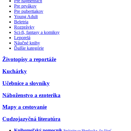
Pre najmenších
Pre prvákov
Pre pubertiakov
Young Adult
Beletria
Rozprávky
Sci-fi, fantasy a komiksy
Leporelá
Náučné knihy
Ďalšie kategórie
Životopisy a reportáže
Kuchárky
Učebnice a slovníky
Náboženstvo a ezoterika
Mapy a cestovanie
Cudzojazyčná literatúra
Knihomoľský pomocník
Spýtajte sa Sherlocka, čo čítať