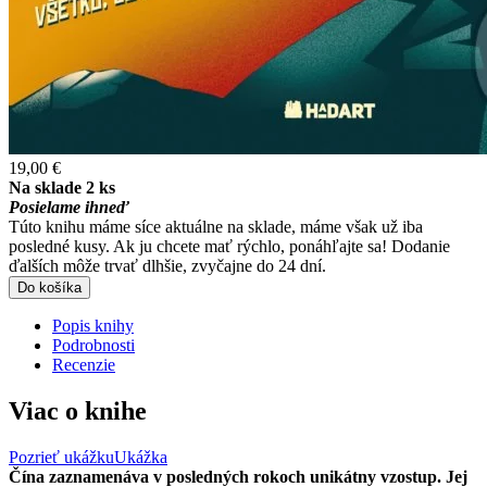
19,00 €
Na sklade 2 ks
Posielame ihneď
Túto knihu máme síce aktuálne na sklade, máme však už iba
posledné kusy. Ak ju chcete mať rýchlo, ponáhľajte sa! Dodanie
ďalších môže trvať dlhšie, zvyčajne do 24 dní.
Do košíka
Popis knihy
Podrobnosti
Recenzie
Viac o knihe
Pozrieť ukážku
Ukážka
Čína zaznamenáva v posledných rokoch unikátny vzostup. Jej