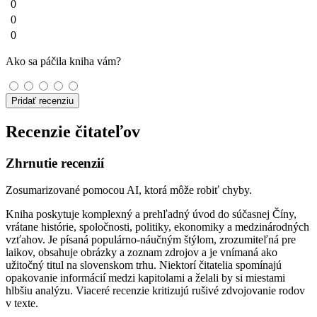
0
0
0
Ako sa páčila kniha vám?
Pridať recenziu
Recenzie čitateľov
Zhrnutie recenzií
Zosumarizované pomocou AI, ktorá môže robiť chyby.
Kniha poskytuje komplexný a prehľadný úvod do súčasnej Číny,
vrátane histórie, spoločnosti, politiky, ekonomiky a medzinárodných
vzťahov. Je písaná populárno-náučným štýlom, zrozumiteľná pre
laikov, obsahuje obrázky a zoznam zdrojov a je vnímaná ako
užitočný titul na slovenskom trhu. Niektorí čitatelia spomínajú
opakovanie informácií medzi kapitolami a želali by si miestami
hlbšiu analýzu. Viaceré recenzie kritizujú rušivé zdvojovanie rodov
v texte.