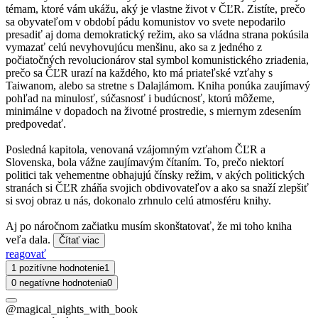
témam, ktoré vám ukážu, aký je vlastne život v ČĽR. Zistíte, prečo
sa obyvateľom v období pádu komunistov vo svete nepodarilo
presadiť aj doma demokratický režim, ako sa vládna strana pokúsila
vymazať celú nevyhovujúcu menšinu, ako sa z jedného z
počiatočných revolucionárov stal symbol komunistického zriadenia,
prečo sa ČĽR urazí na každého, kto má priateľské vzťahy s
Taiwanom, alebo sa stretne s Dalajlámom. Kniha ponúka zaujímavý
pohľad na minulosť, súčasnosť i budúcnosť, ktorú môžeme,
minimálne v dopadoch na životné prostredie, s miernym zdesením
predpovedať.
Posledná kapitola, venovaná vzájomným vzťahom ČĽR a
Slovenska, bola vážne zaujímavým čítaním. To, prečo niektorí
politici tak vehementne obhajujú čínsky režim, v akých politických
stranách si ČĽR zháňa svojich obdivovateľov a ako sa snaží zlepšiť
si svoj obraz u nás, dokonalo zrhnulo celú atmosféru knihy.
Aj po náročnom začiatku musím skonštatovať, že mi toho kniha
veľa dala.
Čítať viac
reagovať
1 pozitívne hodnotenie
1
0 negatívne hodnotenia
0
@magical_nights_with_book