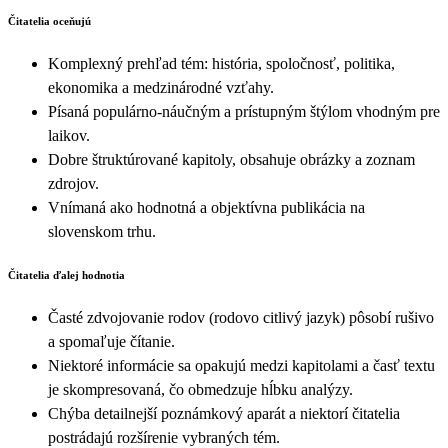
Čitatelia oceňujú
Komplexný prehľad tém: história, spoločnosť, politika,
ekonomika a medzinárodné vzťahy.
Písaná populárno-náučným a prístupným štýlom vhodným pre
laikov.
Dobre štruktúrované kapitoly, obsahuje obrázky a zoznam
zdrojov.
Vnímaná ako hodnotná a objektívna publikácia na
slovenskom trhu.
Čitatelia ďalej hodnotia
Časté zdvojovanie rodov (rodovo citlivý jazyk) pôsobí rušivo
a spomaľuje čítanie.
Niektoré informácie sa opakujú medzi kapitolami a časť textu
je skompresovaná, čo obmedzuje hĺbku analýzy.
Chýba detailnejší poznámkový aparát a niektorí čitatelia
postrádajú rozšírenie vybraných tém.