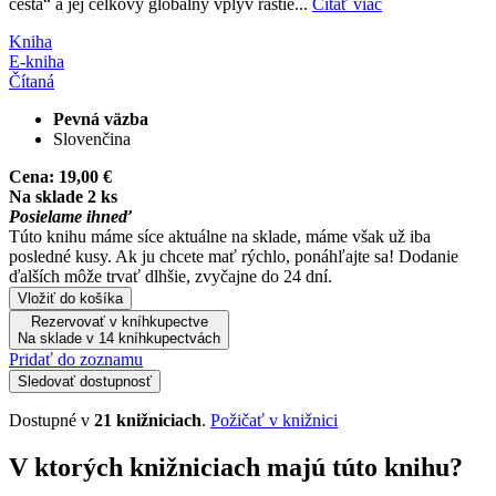
cesta“ a jej celkový globálny vplyv rastie...
Čítať viac
Kniha
E-kniha
Čítaná
Pevná väzba
Slovenčina
Cena:
19,00 €
Na sklade 2 ks
Posielame ihneď
Túto knihu máme síce aktuálne na sklade, máme však už iba
posledné kusy. Ak ju chcete mať rýchlo, ponáhľajte sa! Dodanie
ďalších môže trvať dlhšie, zvyčajne do 24 dní.
Vložiť do košíka
Rezervovať v kníhkupectve
Na sklade v 14 kníhkupectvách
Pridať do zoznamu
Sledovať dostupnosť
Dostupné v
21 knižniciach
.
Požičať v knižnici
V ktorých knižniciach majú túto knihu?