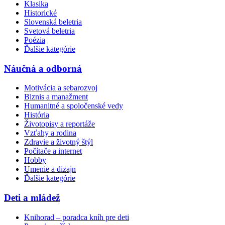
Klasika
Historické
Slovenská beletria
Svetová beletria
Poézia
Ďalšie kategórie
Náučná a odborná
Motivácia a sebarozvoj
Biznis a manažment
Humanitné a spoločenské vedy
História
Životopisy a reportáže
Vzťahy a rodina
Zdravie a životný štýl
Počítače a internet
Hobby
Umenie a dizajn
Ďalšie kategórie
Deti a mládež
Knihorad – poradca kníh pre deti