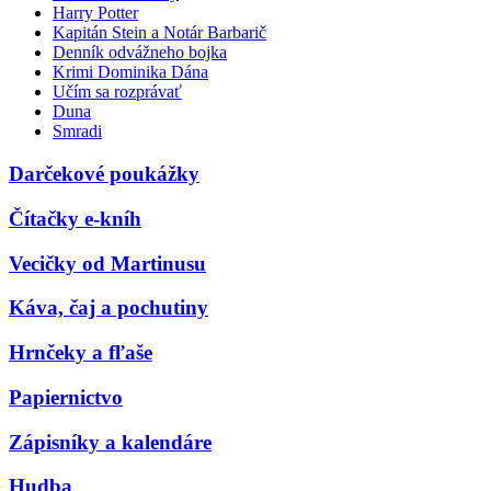
Harry Potter
Kapitán Stein a Notár Barbarič
Denník odvážneho bojka
Krimi Dominika Dána
Učím sa rozprávať
Duna
Smradi
Darčekové poukážky
Čítačky e-kníh
Vecičky od Martinusu
Káva, čaj a pochutiny
Hrnčeky a fľaše
Papiernictvo
Zápisníky a kalendáre
Hudba