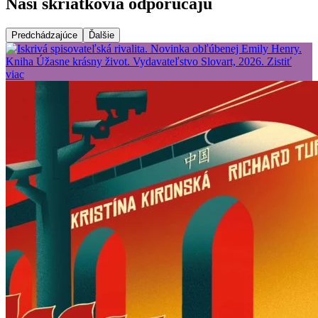
Naši škriatkovia odporúčajú
Predchádzajúce
Ďalšie