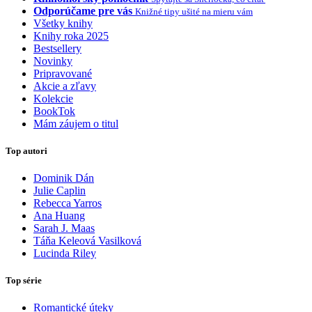
Odporúčame pre vás
Knižné tipy ušité na mieru vám
Všetky knihy
Knihy roka 2025
Bestsellery
Novinky
Pripravované
Akcie a zľavy
Kolekcie
BookTok
Mám záujem o titul
Top autori
Dominik Dán
Julie Caplin
Rebecca Yarros
Ana Huang
Sarah J. Maas
Táňa Keleová Vasilková
Lucinda Riley
Top série
Romantické úteky