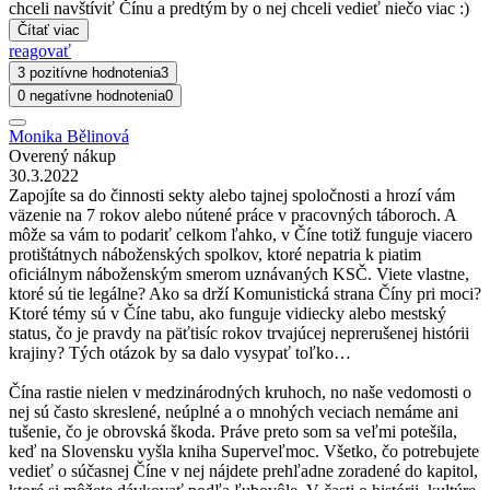
chceli navštíviť Čínu a predtým by o nej chceli vedieť niečo viac :)
Čítať viac
reagovať
3 pozitívne hodnotenia
3
0 negatívne hodnotenia
0
Monika Bělinová
Overený nákup
30.3.2022
Zapojíte sa do činnosti sekty alebo tajnej spoločnosti a hrozí vám
väzenie na 7 rokov alebo nútené práce v pracovných táboroch. A
môže sa vám to podariť celkom ľahko, v Číne totiž funguje viacero
protištátnych náboženských spolkov, ktoré nepatria k piatim
oficiálnym náboženským smerom uznávaných KSČ. Viete vlastne,
ktoré sú tie legálne? Ako sa drží Komunistická strana Číny pri moci?
Ktoré témy sú v Číne tabu, ako funguje vidiecky alebo mestský
status, čo je pravdy na päťtisíc rokov trvajúcej neprerušenej histórii
krajiny? Tých otázok by sa dalo vysypať toľko…
Čína rastie nielen v medzinárodných kruhoch, no naše vedomosti o
nej sú často skreslené, neúplné a o mnohých veciach nemáme ani
tušenie, čo je obrovská škoda. Práve preto som sa veľmi potešila,
keď na Slovensku vyšla kniha Superveľmoc. Všetko, čo potrebujete
vedieť o súčasnej Číne v nej nájdete prehľadne zoradené do kapitol,