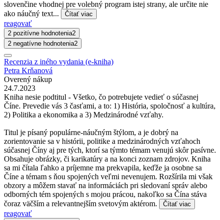
slovenčine vhodnej pre volebný program istej strany, ale určite nie
ako náučný text...
Čítať viac
reagovať
2 pozitívne hodnotenia
2
2 negatívne hodnotenia
2
Recenzia z iného vydania (e-kniha)
Petra Krňanová
Overený nákup
24.7.2023
Kniha nesie podtitul - Všetko, čo potrebujete vedieť o súčasnej
Číne. Prevedie vás 3 časťami, a to: 1) História, spoločnosť a kultúra,
2) Politika a ekonomika a 3) Medzinárodné vzťahy.
Titul je písaný populárne-náučným štýlom, a je dobrý na
zorientovanie sa v histórii, politike a medzinárodných vzťahoch
súčasnej Číny aj pre tých, ktorí sa týmto témam venujú skôr pasívne.
Obsahuje obrázky, či karikatúry a na konci zoznam zdrojov. Kniha
sa mi čítala ľahko a príjemne ma prekvapila, keďže ja osobne sa
Číne a témam s ňou spojených veľmi nevenujem. Rozšírila mi však
obzory a môžem stavať na informáciách pri sledovaní správ alebo
odborných tém spojených s mojou prácou, nakoľko sa Čína stáva
čoraz väčším a relevantnejším svetovým aktérom.
Čítať viac
reagovať