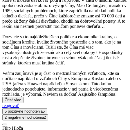
ktoré si môžete dávkovať podľa ľubovôle. V časti o histórii, kultúre,
spoločnosti získate obraz o vývoji Číny, Mao Ce-tungovi, masakri v
1989, sociálnych problémoch, ktoré zapríčinila napríklad politika
jedného dieťaťa, prečo v Číne každoročne zmizne asi 70 000 detí a
prečo ak ženy čakali dievčatko, chodili na dobrovoľné potraty. A to
lekári ani nesmeli prezradiť rodičom pohlavie dieťaťa…
Dozviete sa to najdôležitejšie o politike a ekonomike krajiny, o
sociálnom kredite, kvalite životného prostredia a o tom, ako je na
tom Čína s inováciami. Tušili ste, že Čína má viac
vysokorýchlostných železníc ako celý svet dokopy? Hospodársky
rast a zlepšenie životnej úrovne so sebou však prináša aj tienisté
stránky, ktorým musí krajina čeliť.
Veľmi zaujímavá je aj časť o medzinárodných vzťahoch, kde sa
dočítate napríklad o vzťahoch Číny s Európou a Ruskom alebo s
USA (aféra s Huawei napríklad) a Slovenskom. Túto knihu
jednoducho potrebujete, informácie v nej patria k všeobecnému
rozhľadu, je výborná. Neviem sa dočkať Ázijského šampióna!
Čítať viac
reagovať
5 pozitívne hodnotenia
5
2 negatívne hodnotenia
2
Filip Hloža