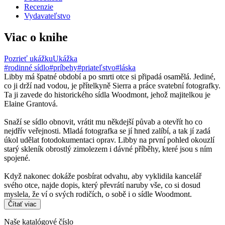
Recenzie
Vydavateľstvo
Viac o knihe
Pozrieť ukážku
Ukážka
#rodinné sídlo
#príbehy
#priateľstvo
#láska
Libby má špatné období a po smrti otce si připadá osamělá. Jediné,
co ji drží nad vodou, je přítelkyně Sierra a práce svatební fotografky.
Ta ji zavede do historického sídla Woodmont, jehož majitelkou je
Elaine Grantová.
Snaží se sídlo obnovit, vrátit mu někdejší půvab a otevřít ho co
nejdřív veřejnosti. Mladá fotografka se jí hned zalíbí, a tak jí zadá
úkol udělat fotodokumentaci oprav. Libby na první pohled okouzlí
starý skleník obrostlý zimolezem i dávné příběhy, které jsou s ním
spojené.
Když nakonec dokáže posbírat odvahu, aby vyklidila kancelář
svého otce, najde dopis, který převrátí naruby vše, co si dosud
myslela, že ví o svých rodičích, o sobě i o sídle Woodmont.
Čítať viac
Naše katalógové číslo