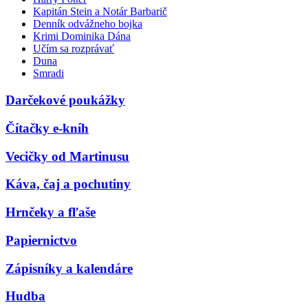
Kapitán Stein a Notár Barbarič
Denník odvážneho bojka
Krimi Dominika Dána
Učím sa rozprávať
Duna
Smradi
Darčekové poukážky
Čítačky e-kníh
Vecičky od Martinusu
Káva, čaj a pochutiny
Hrnčeky a fľaše
Papiernictvo
Zápisníky a kalendáre
Hudba