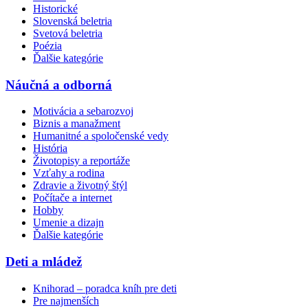
Historické
Slovenská beletria
Svetová beletria
Poézia
Ďalšie kategórie
Náučná a odborná
Motivácia a sebarozvoj
Biznis a manažment
Humanitné a spoločenské vedy
História
Životopisy a reportáže
Vzťahy a rodina
Zdravie a životný štýl
Počítače a internet
Hobby
Umenie a dizajn
Ďalšie kategórie
Deti a mládež
Knihorad – poradca kníh pre deti
Pre najmenších