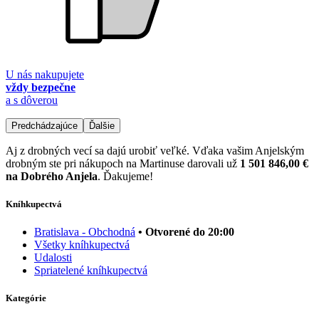
U nás nakupujete
vždy bezpečne
a s dôverou
Predchádzajúce
Ďalšie
Aj z drobných vecí sa dajú urobiť veľké. Vďaka vašim Anjelským
drobným ste pri nákupoch na Martinuse darovali už
1 501 846,00 €
na Dobrého Anjela
. Ďakujeme!
Kníhkupectvá
Bratislava - Obchodná
• Otvorené do 20:00
Všetky kníhkupectvá
Udalosti
Spriatelené kníhkupectvá
Kategórie