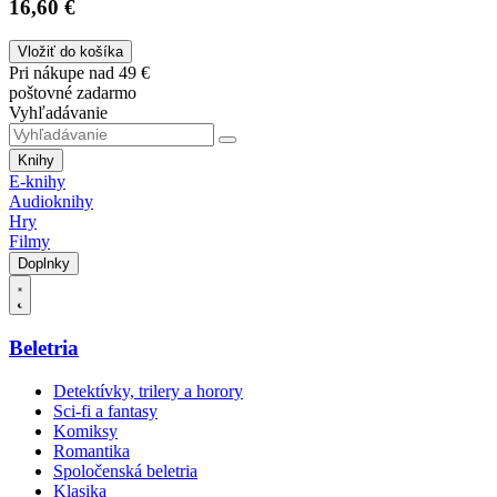
16,60 €
Vložiť do košíka
Pri nákupe nad 49 €
poštovné zadarmo
Vyhľadávanie
Knihy
E-knihy
Audioknihy
Hry
Filmy
Doplnky
Beletria
Detektívky, trilery a horory
Sci-fi a fantasy
Komiksy
Romantika
Spoločenská beletria
Klasika