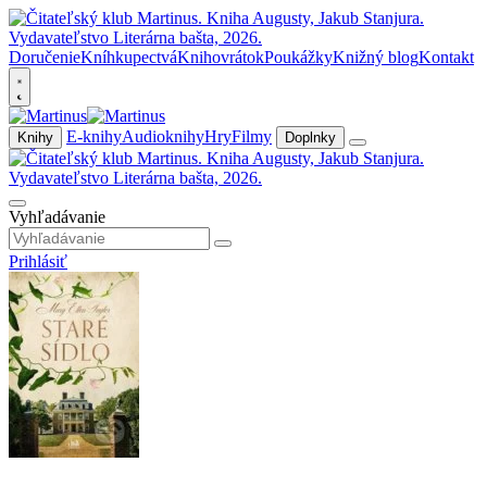
Doručenie
Kníhkupectvá
Knihovrátok
Poukážky
Knižný blog
Kontakt
E-knihy
Audioknihy
Hry
Filmy
Knihy
Doplnky
Vyhľadávanie
Prihlásiť