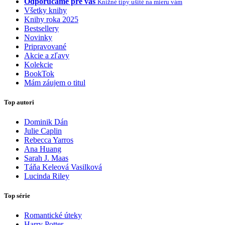
Odporúčame pre vás
Knižné tipy ušité na mieru vám
Všetky knihy
Knihy roka 2025
Bestsellery
Novinky
Pripravované
Akcie a zľavy
Kolekcie
BookTok
Mám záujem o titul
Top autori
Dominik Dán
Julie Caplin
Rebecca Yarros
Ana Huang
Sarah J. Maas
Táňa Keleová Vasilková
Lucinda Riley
Top série
Romantické úteky
Harry Potter