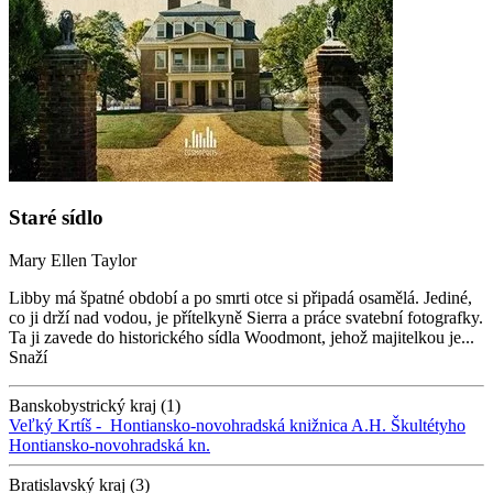
Staré sídlo
Mary Ellen Taylor
Libby má špatné období a po smrti otce si připadá osamělá. Jediné,
co ji drží nad vodou, je přítelkyně Sierra a práce svatební fotografky.
Ta ji zavede do historického sídla Woodmont, jehož majitelkou je...
Snaží
Banskobystrický kraj (1)
Veľký Krtíš -
Hontiansko-novohradská knižnica A.H. Škultétyho
Hontiansko-novohradská kn.
Bratislavský kraj (3)