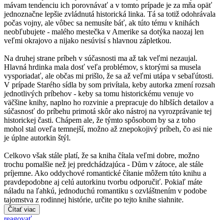
mávam tendenciu ich porovnávať a v tomto prípade je za mňa opäť
jednoznačne lepšie zvládnutá historická linka. Tá sa totiž odohrávala
počas vojny, ale vôbec sa nemusíte báť, ak túto tému v knihách
neobľubujete - malého mestečka v Amerike sa dotýka naozaj len
veľmi okrajovo a nijako nesúvisí s hlavnou zápletkou.
Na druhej strane príbeh v súčasnosti ma až tak veľmi nezaujal.
Hlavná hrdinka mala dosť veľa problémov, s ktorými sa musela
vysporiadať, ale občas mi prišlo, že sa až veľmi utápa v sebaľútosti.
V prípade Starého sídla by som privítala, keby autorka zmení rozsah
jednotlivých príbehov - keby sa tomu historickému venuje vo
väčšine knihy, naplno ho rozvinie a prepracuje do hlbších detailov a
súčasnosť do príbehu primotá skôr ako nástroj na vyrozprávanie tej
historickej časti. Chápem ale, že týmto spôsobom by sa z toho
mohol stal oveľa temnejší, možno až znepokojivý príbeh, čo asi nie
je úplne autorkin štýl.
Celkovo však stále platí, že sa kniha čítala veľmi dobre, možno
trochu pomalšie než jej predchádzajúca - Dům v zátoce, ale stále
príjemne. Ako oddychové romantické čítanie môžem túto knihu a
pravdepodobne aj celú autorkinu tvorbu odporučiť. Pokiaľ máte
náladu na ľahkú, jednoduchú romantiku s ozvláštnením v podobe
tajomstva z rodinnej histórie, určite po tejto knihe siahnite.
Čítať viac
reagovať