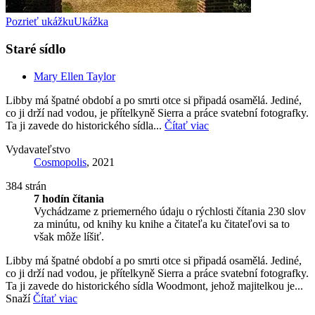
Pozrieť ukážku
Ukážka
Staré sídlo
Mary Ellen Taylor
Libby má špatné období a po smrti otce si připadá osamělá. Jediné,
co ji drží nad vodou, je přítelkyně Sierra a práce svatební fotografky.
Ta ji zavede do historického sídla...
Čítať viac
Vydavateľstvo
Cosmopolis
, 2021
384 strán
7 hodín čítania
Vychádzame z priemerného údaju o rýchlosti čítania 230 slov
za minútu, od knihy ku knihe a čitateľa ku čitateľovi sa to
však môže líšiť.
Libby má špatné období a po smrti otce si připadá osamělá. Jediné,
co ji drží nad vodou, je přítelkyně Sierra a práce svatební fotografky.
Ta ji zavede do historického sídla Woodmont, jehož majitelkou je...
Snaží
Čítať viac