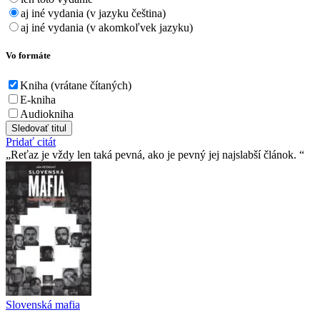
aj iné vydania (v jazyku čeština)
aj iné vydania (v akomkoľvek jazyku)
Vo formáte
Kniha (vrátane čítaných)
E-kniha
Audiokniha
Sledovať titul
Pridať citát
Reťaz je vždy len taká pevná, ako je pevný jej najslabší­ článok.
Slovenská mafia