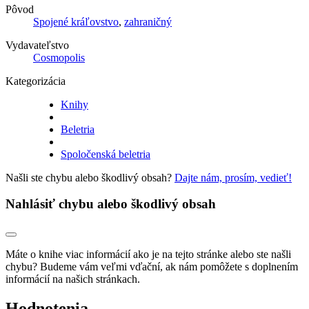
Pôvod
Spojené kráľovstvo
,
zahraničný
Vydavateľstvo
Cosmopolis
Kategorizácia
Knihy
Beletria
Spoločenská beletria
Našli ste chybu alebo škodlivý obsah?
Dajte nám, prosím, vedieť!
Nahlásiť chybu alebo škodlivý obsah
Máte o knihe viac informácií ako je na tejto stránke alebo ste našli
chybu? Budeme vám veľmi vďační, ak nám pomôžete s doplnením
informácií na našich stránkach.
Hodnotenia