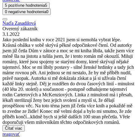
5 pozitívne hodnotenia
5
0 negatívne hodnotenia
0
Naďa Zasadilová
Overený zákazník
3.1.2022
Jako poslední knihu v roce 2021 jsem si nemohla vybrat lépe.
Krásná obálka v sobě skrývá pěkné odpočinkové čtení. Od autorky
jsem již četla Dům v zátoce a moc se mi kniha líbila, takže jsem více
méně šla na jistotu a tušila jsem, že i tento román mě okouzlí. Miluji
romány, které jsou spojeny se starými domy, které skrývají nějaké
tajemství. Moc se mi líbily postavy - silné ženské hrdinky a tady jich
máme rovnou pět. Ani jednou se mi nestalo, že by mě příběh nudil,
právě naopak. Autorka si mě dokázala získat a já si užívala čtení
každé linky stejně. Děj je rozdělen do dvou časových linií - minulost
(40 léta 20. století) a současnost - postupně odhalujeme tajemství
rodin Carterových a McKenziových. Linka z minulosti má i přesah,
lékaři sterilizují ženy bez jejich svolení a myslí si, že dělají
prospěšnou věc. Na toto téma jsem již četla více knih a pokaždé mě
to zvedne ze židle! Konec mě velmi dojal a bylo mi smutno, že zde
příběh končí...klidně bych si ještě dalších 100 stran přečetla. Vřele
doporučuji všem milovníkům těchto odpočinkových románů.
Čítať viac
reagovať