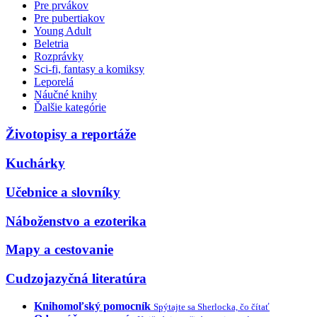
Pre prvákov
Pre pubertiakov
Young Adult
Beletria
Rozprávky
Sci-fi, fantasy a komiksy
Leporelá
Náučné knihy
Ďalšie kategórie
Životopisy a reportáže
Kuchárky
Učebnice a slovníky
Náboženstvo a ezoterika
Mapy a cestovanie
Cudzojazyčná literatúra
Knihomoľský pomocník
Spýtajte sa Sherlocka, čo čítať