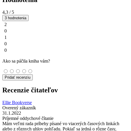
4,3
/ 5
3 hodnotenia
2
0
1
0
0
Ako sa páčila kniha vám?
Pridať recenziu
Recenzie čitateľov
Ellie Bookverse
Overený zákazník
31.1.2022
Príjemné oddychové čítanie
Mám veľmi rada príbehy písané vo viacerých časových linkách
alebo z rôznych uhlov pohľadu. Pokiaľ sa jedná o rôzne časy,