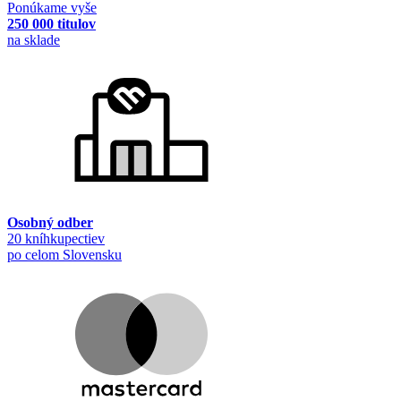
Ponúkame vyše
250 000 titulov
na sklade
Osobný odber
20 kníhkupectiev
po celom Slovensku