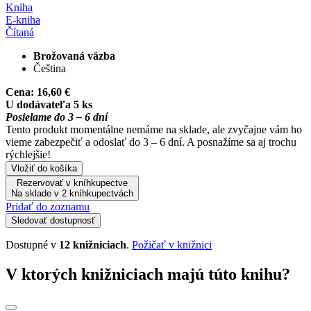
Kniha
E-kniha
Čítaná
Brožovaná väzba
Čeština
Cena:
16,60 €
U dodávateľa 5 ks
Posielame do 3 – 6 dní
Tento produkt momentálne nemáme na sklade, ale zvyčajne vám ho
vieme zabezpečiť a odoslať do 3 – 6 dní. A posnažíme sa aj trochu
rýchlejšie!
Vložiť do košíka
Rezervovať v kníhkupectve
Na sklade v 2 kníhkupectvách
Pridať do zoznamu
Sledovať dostupnosť
Dostupné v
12 knižniciach
.
Požičať v knižnici
V ktorých knižniciach majú túto knihu?