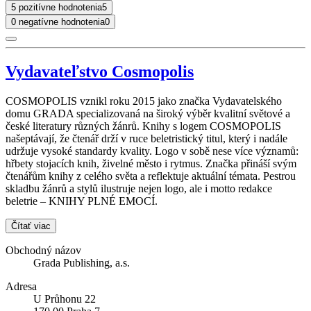
5 pozitívne hodnotenia
5
0 negatívne hodnotenia
0
Vydavateľstvo Cosmopolis
COSMOPOLIS vznikl roku 2015 jako značka Vydavatelského
domu GRADA specializovaná na široký výběr kvalitní světové a
české literatury různých žánrů. Knihy s logem COSMOPOLIS
našeptávají, že čtenář drží v ruce beletristický titul, který i nadále
udržuje vysoké standardy kvality. Logo v sobě nese více významů:
hřbety stojacích knih, živelné město i rytmus. Značka přináší svým
čtenářům knihy z celého světa a reflektuje aktuální témata. Pestrou
skladbu žánrů a stylů ilustruje nejen logo, ale i motto redakce
beletrie – KNIHY PLNÉ EMOCÍ.
Čítať viac
Obchodný názov
Grada Publishing, a.s.
Adresa
U Průhonu 22