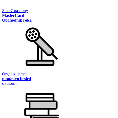
Sme 7-násobný
MasterCard
Obchodník roka
Organizujeme
množstvo besied
s autormi