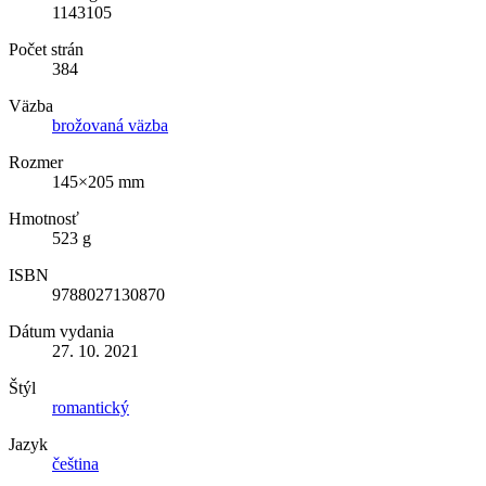
1143105
Počet strán
384
Väzba
brožovaná väzba
Rozmer
145×205 mm
Hmotnosť
523 g
ISBN
9788027130870
Dátum vydania
27. 10. 2021
Štýl
romantický
Jazyk
čeština