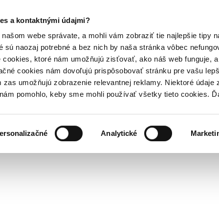
es a kontaktnými údajmi?
našom webe správate, a mohli vám zobraziť tie najlepšie tipy n
é sú naozaj potrebné a bez nich by naša stránka vôbec nefung
 cookies, ktoré nám umožňujú zisťovať, ako náš web funguje, a 
ačné cookies nám dovoľujú prispôsobovať stránku pre vašu lepši
zas umožňujú zobrazenie relevantnej reklamy. Niektoré údaje z
y nám pomohlo, keby sme mohli používať všetky tieto cookies. 
ersonalizačné
Analytické
Marketi