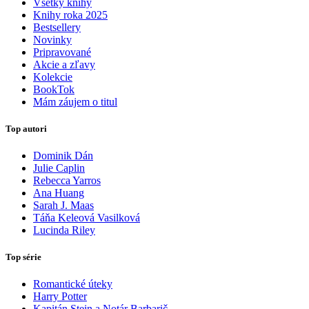
Všetky knihy
Knihy roka 2025
Bestsellery
Novinky
Pripravované
Akcie a zľavy
Kolekcie
BookTok
Mám záujem o titul
Top autori
Dominik Dán
Julie Caplin
Rebecca Yarros
Ana Huang
Sarah J. Maas
Táňa Keleová Vasilková
Lucinda Riley
Top série
Romantické úteky
Harry Potter
Kapitán Stein a Notár Barbarič