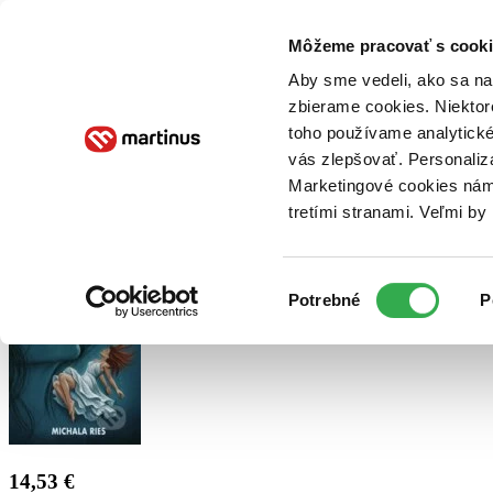
Doručenie
Kníhkupectvá
Knihovrátok
Poukážky
Knižný blog
Kontakt
Môžeme pracovať s cooki
Aby sme vedeli, ako sa na 
zbierame cookies. Niektor
E-knihy
Audioknihy
Hry
Filmy
Knihy
Doplnky
toho používame analytické
vás zlepšovať. Personaliz
Vyhľadávanie
Marketingové cookies nám 
tretími stranami. Veľmi b
Prihlásiť
Výber
Potrebné
P
súhlasu
14,53 €