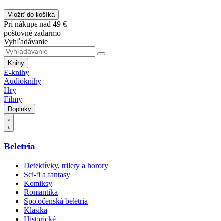
Vložiť do košíka
Pri nákupe nad 49 €
poštovné zadarmo
Vyhľadávanie
Knihy
E-knihy
Audioknihy
Hry
Filmy
Doplnky
Beletria
Detektívky, trilery a horory
Sci-fi a fantasy
Komiksy
Romantika
Spoločenská beletria
Klasika
Historické