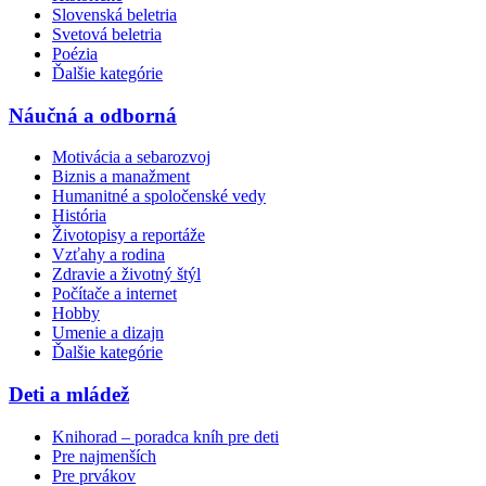
Slovenská beletria
Svetová beletria
Poézia
Ďalšie kategórie
Náučná a odborná
Motivácia a sebarozvoj
Biznis a manažment
Humanitné a spoločenské vedy
História
Životopisy a reportáže
Vzťahy a rodina
Zdravie a životný štýl
Počítače a internet
Hobby
Umenie a dizajn
Ďalšie kategórie
Deti a mládež
Knihorad – poradca kníh pre deti
Pre najmenších
Pre prvákov