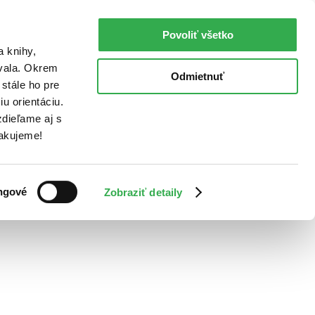
Povoliť všetko
a knihy,
ovala. Okrem
Odmietnuť
stále ho pre
u orientáciu.
dieľame aj s
Ďakujeme!
ngové
Zobraziť detaily