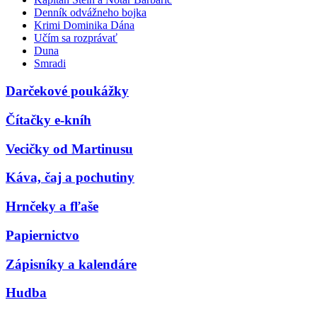
Denník odvážneho bojka
Krimi Dominika Dána
Učím sa rozprávať
Duna
Smradi
Darčekové poukážky
Čítačky e-kníh
Vecičky od Martinusu
Káva, čaj a pochutiny
Hrnčeky a fľaše
Papiernictvo
Zápisníky a kalendáre
Hudba