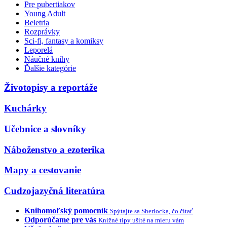
Pre pubertiakov
Young Adult
Beletria
Rozprávky
Sci-fi, fantasy a komiksy
Leporelá
Náučné knihy
Ďalšie kategórie
Životopisy a reportáže
Kuchárky
Učebnice a slovníky
Náboženstvo a ezoterika
Mapy a cestovanie
Cudzojazyčná literatúra
Knihomoľský pomocník
Spýtajte sa Sherlocka, čo čítať
Odporúčame pre vás
Knižné tipy ušité na mieru vám